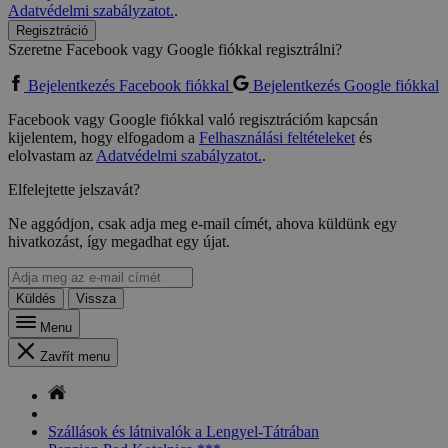
Adatvédelmi szabályzatot.
.
Regisztráció
Szeretne Facebook vagy Google fiókkal regisztrálni?
Bejelentkezés Facebook fiókkal
Bejelentkezés Google fiókkal
Facebook vagy Google fiókkal való regisztrációm kapcsán
kijelentem, hogy elfogadom a
Felhasználási feltételeket
és
elolvastam az
Adatvédelmi szabályzatot.
.
Elfelejtette jelszavát?
Ne aggódjon, csak adja meg e-mail címét, ahova küldünk egy
hivatkozást, így megadhat egy újat.
Küldés
Vissza
Menu
Zavřít menu
Szállások és látnivalók a Lengyel-Tátrában