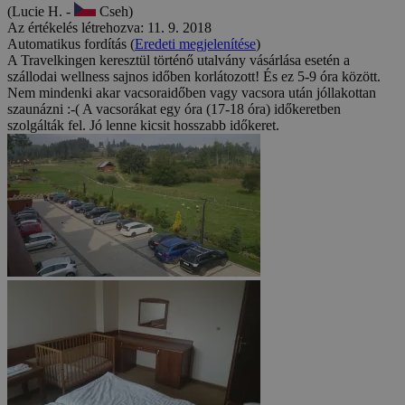
(Lucie H. -
Cseh)
Az értékelés létrehozva: 11. 9. 2018
Automatikus fordítás (
Eredeti megjelenítése
)
A Travelkingen keresztül történő utalvány vásárlása esetén a
szállodai wellness sajnos időben korlátozott! És ez 5-9 óra között.
Nem mindenki akar vacsoraidőben vagy vacsora után jóllakottan
szaunázni :-( A vacsorákat egy óra (17-18 óra) időkeretben
szolgálták fel. Jó lenne kicsit hosszabb időkeret.