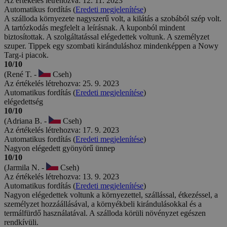
Az értékelés létrehozva: 12. 11. 2023
Automatikus fordítás (
Eredeti megjelenítése
)
A szálloda környezete nagyszerű volt, a kilátás a szobából szép volt.
A tartózkodás megfelelt a leírásnak. A kuponból mindent
biztosítottak. A szolgáltatással elégedettek voltunk. A személyzet
szuper. Tippek egy szombati kiránduláshoz mindenképpen a Nowy
Targ-i piacok.
10/10
(René T. -
Cseh)
Az értékelés létrehozva: 25. 9. 2023
Automatikus fordítás (
Eredeti megjelenítése
)
elégedettség
10/10
(Adriana B. -
Cseh)
Az értékelés létrehozva: 17. 9. 2023
Automatikus fordítás (
Eredeti megjelenítése
)
Nagyon elégedett gyönyörű ünnep
10/10
(Jarmila N. -
Cseh)
Az értékelés létrehozva: 13. 9. 2023
Automatikus fordítás (
Eredeti megjelenítése
)
Nagyon elégedettek voltunk a környezettel, szállással, étkezéssel, a
személyzet hozzáállásával, a környékbeli kirándulásokkal és a
termálfürdő használatával. A szálloda körüli növényzet egészen
rendkívüli.