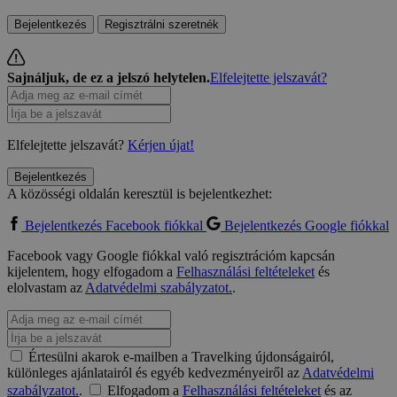
Bejelentkezés
Regisztrálni szeretnék
Sajnáljuk, de ez a jelszó helytelen.
Elfelejtette jelszavát?
Elfelejtette jelszavát?
Kérjen újat!
Bejelentkezés
A közösségi oldalán keresztül is bejelentkezhet:
Bejelentkezés Facebook fiókkal
Bejelentkezés Google fiókkal
Facebook vagy Google fiókkal való regisztrációm kapcsán
kijelentem, hogy elfogadom a
Felhasználási feltételeket
és
elolvastam az
Adatvédelmi szabályzatot.
.
Értesülni akarok e-mailben a Travelking újdonságairól,
különleges ajánlatairól és egyéb kedvezményeiről az
Adatvédelmi
szabályzatot.
.
Elfogadom a
Felhasználási feltételeket
és az