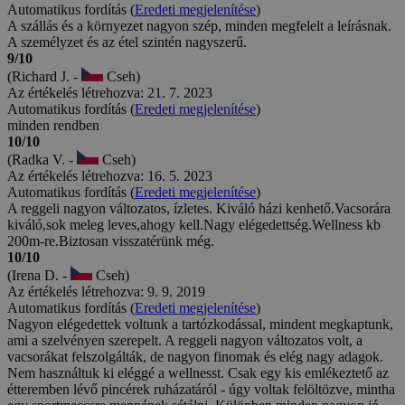
Automatikus fordítás (
Eredeti megjelenítése
)
A szállás és a környezet nagyon szép, minden megfelelt a leírásnak.
A személyzet és az étel szintén nagyszerű.
9/10
(Richard J. -
Cseh)
Az értékelés létrehozva: 21. 7. 2023
Automatikus fordítás (
Eredeti megjelenítése
)
minden rendben
10/10
(Radka V. -
Cseh)
Az értékelés létrehozva: 16. 5. 2023
Automatikus fordítás (
Eredeti megjelenítése
)
A reggeli nagyon változatos, ízletes. Kiváló házi kenhető.Vacsorára
kiváló,sok meleg leves,ahogy kell.Nagy elégedettség.Wellness kb
200m-re.Biztosan visszatérünk még.
10/10
(Irena D. -
Cseh)
Az értékelés létrehozva: 9. 9. 2019
Automatikus fordítás (
Eredeti megjelenítése
)
Nagyon elégedettek voltunk a tartózkodással, mindent megkaptunk,
ami a szelvényen szerepelt. A reggeli nagyon változatos volt, a
vacsorákat felszolgálták, de nagyon finomak és elég nagy adagok.
Nem használtuk ki eléggé a wellnesst. Csak egy kis emlékeztető az
étteremben lévő pincérek ruházatáról - úgy voltak felöltözve, mintha