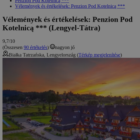
Penzion Pod Kotelnicą ***
Vélemények és értékelések: Penzion Pod Kotelnicą ***
Vélemények és értékelések: Penzion Pod
Kotelnicą *** (Lengyel-Tátra)
9,7/10
(Összesen
90 értékelés
)
nagyon jó
Białka Tatrzańska, Lengyelország (
Térkép megjelenítése
)