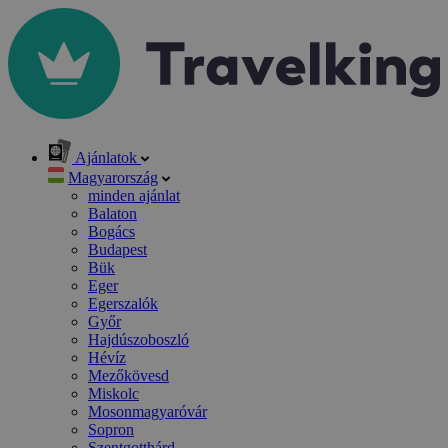
Ajánlatok
Magyarország
minden ajánlat
Balaton
Bogács
Budapest
Bük
Eger
Egerszalók
Győr
Hajdúszoboszló
Hévíz
Mezőkövesd
Miskolc
Mosonmagyaróvár
Sopron
Szentgotthárd