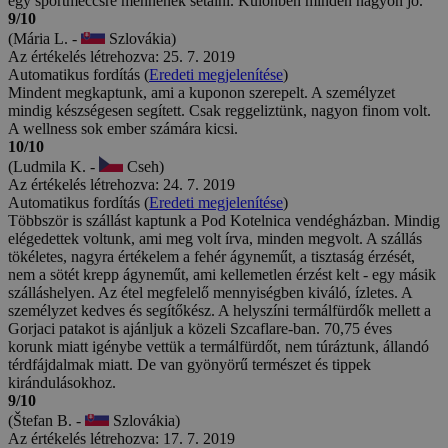
egy sportmeccsre mennének sétálni. Különben minden nagyon jó.
9/10
(Mária L. -
Szlovákia)
Az értékelés létrehozva: 25. 7. 2019
Automatikus fordítás (
Eredeti megjelenítése
)
Mindent megkaptunk, ami a kuponon szerepelt. A személyzet
mindig készségesen segített. Csak reggeliztünk, nagyon finom volt.
A wellness sok ember számára kicsi.
10/10
(Ludmila K. -
Cseh)
Az értékelés létrehozva: 24. 7. 2019
Automatikus fordítás (
Eredeti megjelenítése
)
Többször is szállást kaptunk a Pod Kotelnica vendégházban. Mindig
elégedettek voltunk, ami meg volt írva, minden megvolt. A szállás
tökéletes, nagyra értékelem a fehér ágyneműt, a tisztaság érzését,
nem a sötét krepp ágyneműt, ami kellemetlen érzést kelt - egy másik
szálláshelyen. Az étel megfelelő mennyiségben kiváló, ízletes. A
személyzet kedves és segítőkész. A helyszíni termálfürdők mellett a
Gorjaci patakot is ajánljuk a közeli Szcaflare-ban. 70,75 éves
korunk miatt igénybe vettük a termálfürdőt, nem túráztunk, állandó
térdfájdalmak miatt. De van gyönyörű természet és tippek
kirándulásokhoz.
9/10
(Štefan B. -
Szlovákia)
Az értékelés létrehozva: 17. 7. 2019