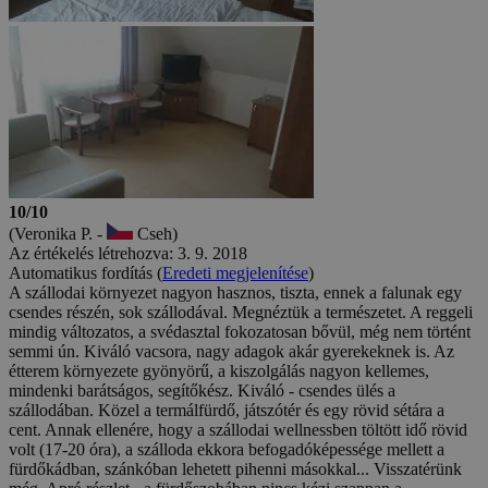
10/10
(Veronika P. -
Cseh)
Az értékelés létrehozva: 3. 9. 2018
Automatikus fordítás (
Eredeti megjelenítése
)
A szállodai környezet nagyon hasznos, tiszta, ennek a falunak egy
csendes részén, sok szállodával. Megnéztük a természetet. A reggeli
mindig változatos, a svédasztal fokozatosan bővül, még nem történt
semmi ún. Kiváló vacsora, nagy adagok akár gyerekeknek is. Az
étterem környezete gyönyörű, a kiszolgálás nagyon kellemes,
mindenki barátságos, segítőkész. Kiváló - csendes ülés a
szállodában. Közel a termálfürdő, játszótér és egy rövid sétára a
cent. Annak ellenére, hogy a szállodai wellnessben töltött idő rövid
volt (17-20 óra), a szálloda ekkora befogadóképessége mellett a
fürdőkádban, szánkóban lehetett pihenni másokkal... Visszatérünk