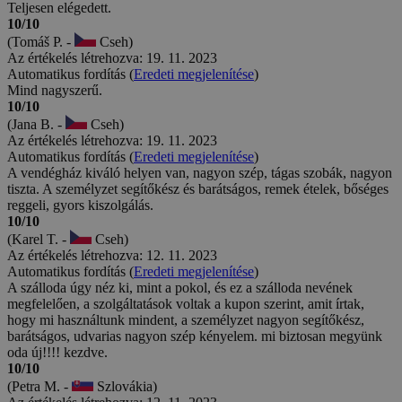
Teljesen elégedett.
10/10
(Tomáš P. -
Cseh)
Az értékelés létrehozva: 19. 11. 2023
Automatikus fordítás (
Eredeti megjelenítése
)
Mind nagyszerű.
10/10
(Jana B. -
Cseh)
Az értékelés létrehozva: 19. 11. 2023
Automatikus fordítás (
Eredeti megjelenítése
)
A vendégház kiváló helyen van, nagyon szép, tágas szobák, nagyon
tiszta. A személyzet segítőkész és barátságos, remek ételek, bőséges
reggeli, gyors kiszolgálás.
10/10
(Karel T. -
Cseh)
Az értékelés létrehozva: 12. 11. 2023
Automatikus fordítás (
Eredeti megjelenítése
)
A szálloda úgy néz ki, mint a pokol, és ez a szálloda nevének
megfelelően, a szolgáltatások voltak a kupon szerint, amit írtak,
hogy mi használtunk mindent, a személyzet nagyon segítőkész,
barátságos, udvarias nagyon szép kényelem. mi biztosan megyünk
oda új!!!! kezdve.
10/10
(Petra M. -
Szlovákia)