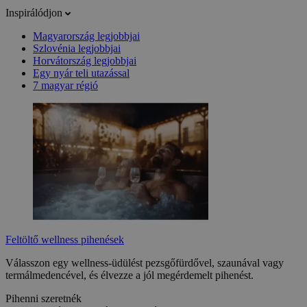
Inspirálódjon
Magyarország legjobbjai
Szlovénia legjobbjai
Horvátország legjobbjai
Egy nyár teli utazással
7 magyar régió
Feltöltő wellness pihenések
Válasszon egy wellness-üdülést pezsgőfürdővel, szaunával vagy
termálmedencével, és élvezze a jól megérdemelt pihenést.
Pihenni szeretnék