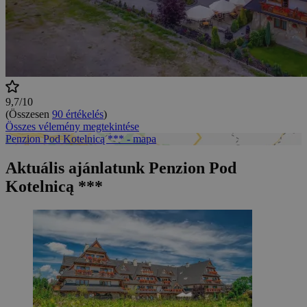
9,7/10
(Összesen
90 értékelés
)
Összes vélemény megtekintése
Penzion Pod Kotelnicą *** - mapa
Aktuális ajánlatunk Penzion Pod
Kotelnicą ***