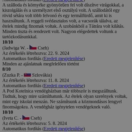
A szálloda és környéke gyönyörűen fel volt díszítve virágokkal, a
kiszolgálás és a személyzet első osztályú volt. A szállodától egy
rövid sétára volt több felvonó és egy termálfürdő, amit ki is
használtunk. A reggeli svédasztalos volt, a vacsorák tálalva, az
ételek mindig finomak voltak. A szobánkból a Tátrára volt kilátás.
Minden tiszta és rendezett volt. Nagyon elégedettek voltunk a
tartózkodásunkkal.
10/10
(Jadwiga W. -
Cseh)
Az értékelés létrehozva: 22. 9. 2024
Automatikus fordítás (
Eredeti megjelenítése
)
Minden az ajánlatnak megfelelően történt
8/10
(Zuzka P. -
Szlovákia)
Az értékelés létrehozva: 11. 8. 2024
Automatikus fordítás (
Eredeti megjelenítése
)
A Pod Kotelnica vendégházban már többször is megszálltunk.
Tudtuk, hogy mire számíthatunk. Az ételek olyan szerények voltak,
mint egy iskolai menzán. Ne számítsunk a közmondásos lengyel
finomságokra. A vendégház igénytelen vendégeknek való.
10/10
(Iveta C. -
Cseh)
Az értékelés létrehozva: 5. 8. 2024
Automatikus fordítás (
Eredeti megjelenítése
)