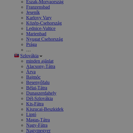
Észak-Morvaország
Franzensbad
Jeseník
Karlovy Vary
Közép-Csehország
Lednice-Valtice
Marienbad
Nyugat Csehország
Prága
…
Szlovákia
minden ajánlat
Alacsony-Tátra
Árva
Bajmóc
Besenyőfalu
Bélai-Tátra
Dunaszerdahely
Dél-Szlovákia
Kis-Fátra
Kiszucai-Beszkidek
Liptó
Magas-Tátra
Nagy-Fátra
Nagymegyer