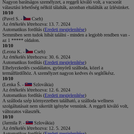
Nagyon barátságos személyzet, a reggeli kiváló volt, a vacsorát
választási lehetőség nélkül tálalták, azonban eltalálták az ízlésünket.
10/10
(Pavel S. -
Cseh)
Az értékelés létrehozva: 13. 7. 2024
Automatikus fordítás (
Eredeti megjelenítése
)
Semmiben sem tudok hibát találni - minden a legjobb rendben van -
az 1 ***** oldalon.
10/10
(Leona K. -
Cseh)
Az értékelés létrehozva: 30. 6. 2024
Automatikus fordítás (
Eredeti megjelenítése
)
Elhelyezkedés csodálatos, gyönyörű szálloda, közel a
termálfürdőhöz. A személyzet nagyon kedves és segítőkész.
10/10
(Lenka Š. -
Szlovákia)
Az értékelés létrehozva: 12. 6. 2024
Automatikus fordítás (
Eredeti megjelenítése
)
A szálloda szép környezetben található, a szálloda wellness
szolgáltatásait nem sikerült igénybe vennünk. A reggeli kiváló volt,
változatos választék.
10/10
(Jarmila P. -
Szlovákia)
Az értékelés létrehozva: 12. 5. 2024
Automatikus fordítás (
Eredeti megjelenítése
)