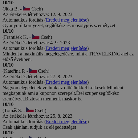
10/10
(Jitka B. -
Cseh)
Az értékelés létrehozva: 12. 9. 2023
Automatikus fordítás (
Eredeti megjelenítése
)
Gyönyörű környezet, segítőkész és mosolygós személyzet
10/10
(František K. -
Cseh)
Az értékelés létrehozva: 4. 9. 2023
Automatikus fordítás (
Eredeti megjelenítése
)
Mindent a maximális megelégedésre, mint a TRAVELKING-nél az
előző években.
10/10
(Kateřina P. -
Cseh)
Az értékelés létrehozva: 27. 8. 2023
Automatikus fordítás (
Eredeti megjelenítése
)
Nagyon elégedettek voltunk az ottlétünkkel.Lelkesek.Mindent
megkaptunk ami a kuponon szerepelt.Étel szuper segítőkész
személyzet.Biztosan mennénk máskor is.
10/10
(Tomáš S. -
Cseh)
Az értékelés létrehozva: 25. 8. 2023
Automatikus fordítás (
Eredeti megjelenítése
)
Csak ajánlani tudjuk az elégedettséget
10/10