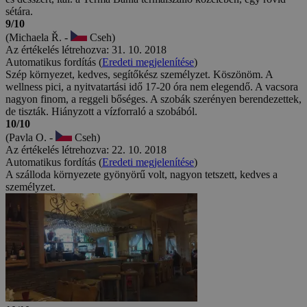
sétára.
9/10
(Michaela Ř. -
Cseh)
Az értékelés létrehozva: 31. 10. 2018
Automatikus fordítás (
Eredeti megjelenítése
)
Szép környezet, kedves, segítőkész személyzet. Köszönöm. A
wellness pici, a nyitvatartási idő 17-20 óra nem elegendő. A vacsora
nagyon finom, a reggeli bőséges. A szobák szerényen berendezettek,
de tiszták. Hiányzott a vízforraló a szobából.
10/10
(Pavla O. -
Cseh)
Az értékelés létrehozva: 22. 10. 2018
Automatikus fordítás (
Eredeti megjelenítése
)
A szálloda környezete gyönyörű volt, nagyon tetszett, kedves a
személyzet.