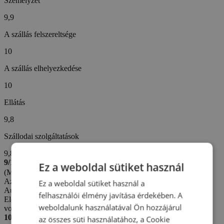
Személyzet
9,9
A szállás felszereltsége
10
A szállás elhelyezkedése
10
Ellátás
9,8
Szállodai szolgáltatások
9,8
9/10
Ez a weboldal sütiket használ
(Maria B. -
Szlovákia)
Az értékelés létrehozva: 20. 11. 2025
Ez a weboldal sütiket használ a
Automatikus fordítás (
Eredeti megjelenítése
)
felhasználói élmény javítása érdekében. A
Elégedettek voltunk, kivéve, hogy a szobák egy kicsit hidegek
weboldalunk használatával Ön hozzájárul
voltak.
10/10
az összes süti használatához, a Cookie