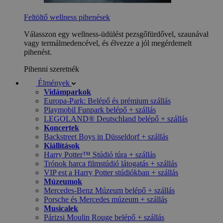
Feltöltő wellness pihenések
Válasszon egy wellness-üdülést pezsgőfürdővel, szaunával
vagy termálmedencével, és élvezze a jól megérdemelt
pihenést.
Pihenni szeretnék
Élmények
Vidámparkok
Europa-Park: Belépő és prémium szállás
Playmobil Funpark belépő + szállás
LEGOLAND® Deutschland belépő + szállás
Koncertek
Backstreet Boys in Düsseldorf + szállás
Kiállítások
Harry Potter™ Stúdió túra + szállás
Trónok harca filmstúdió látogatás + szállás
VIP est a Harry Potter stúdiókban + szállás
Múzeumok
Mercedes-Benz Múzeum belépő + szállás
Porsche és Mercedes múzeum + szállás
Musicalek
Párizsi Moulin Rouge belépő + szállás