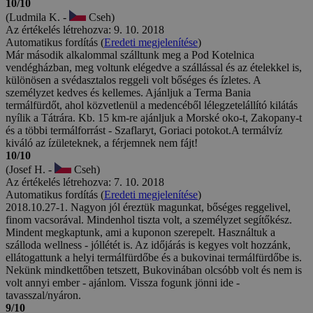
10/10
(Ludmila K. -
Cseh)
Az értékelés létrehozva: 9. 10. 2018
Automatikus fordítás (
Eredeti megjelenítése
)
Már második alkalommal szálltunk meg a Pod Kotelnica
vendégházban, meg voltunk elégedve a szállással és az ételekkel is,
különösen a svédasztalos reggeli volt bőséges és ízletes. A
személyzet kedves és kellemes. Ajánljuk a Terma Bania
termálfürdőt, ahol közvetlenül a medencéből lélegzetelállító kilátás
nyílik a Tátrára. Kb. 15 km-re ajánljuk a Morské oko-t, Zakopany-t
és a többi termálforrást - Szaflaryt, Goriaci potokot.A termálvíz
kiváló az ízületeknek, a férjemnek nem fájt!
10/10
(Josef H. -
Cseh)
Az értékelés létrehozva: 7. 10. 2018
Automatikus fordítás (
Eredeti megjelenítése
)
2018.10.27-1. Nagyon jól éreztük magunkat, bőséges reggelivel,
finom vacsorával. Mindenhol tiszta volt, a személyzet segítőkész.
Mindent megkaptunk, ami a kuponon szerepelt. Használtuk a
szálloda wellness - jóllétét is. Az időjárás is kegyes volt hozzánk,
ellátogattunk a helyi termálfürdőbe és a bukovinai termálfürdőbe is.
Nekünk mindkettőben tetszett, Bukovinában olcsóbb volt és nem is
volt annyi ember - ajánlom. Vissza fogunk jönni ide -
tavasszal/nyáron.
9/10