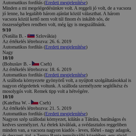
Automatikus fordítás (
Eredeti megjelenítése
)
Minden a mi megelégedésünkre volt. A reggeli jó volt, de a vacsora
jó lenne, ha legalább három ajánlat közül választhat. A három
vacsora közül kettő nem volt túl finom és inkább sós, de
összességében rendben volt, még így is megszállnánk.
9/10
(Natália B. -
Szlovákia)
Az értékelés létrehozva: 26. 6. 2019
Automatikus fordítás (
Eredeti megjelenítése
)
Nagy
10/10
(Bohuslav B. -
Cseh)
Az értékelés létrehozva: 18. 6. 2019
Automatikus fordítás (
Eredeti megjelenítése
)
A szálloda környezete gyönyörű volt, a nyújtott szolgáltatásokkal is
nagyon elégedettek voltunk. A szálloda személyzete segítőkész és
mosolygós volt. Remek tipp volt a hétvégére.
10/10
(Kateřina W. -
Cseh)
Az értékelés létrehozva: 21. 5. 2019
Automatikus fordítás (
Eredeti megjelenítése
)
Nagyon szép szállodai környezet, kilátás a Tátrára, barátságos és
kedves személyzet. Az ételek kiválóak, a svédasztalos reggeliben
minden van, a vacsora nagyon kiadós - leves, főétel - nagy adagok,
és desszert, ital. a Terma Bania termálszálló közelében, egy rövid