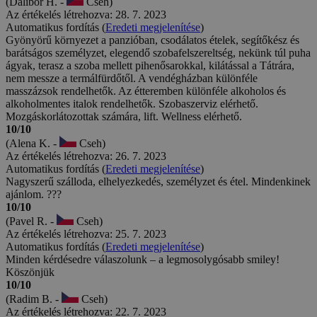
(Dalibor H. -
Cseh)
Az értékelés létrehozva: 28. 7. 2023
Automatikus fordítás (
Eredeti megjelenítése
)
Gyönyörű környezet a panzióban, csodálatos ételek, segítőkész és
barátságos személyzet, elegendő szobafelszereltség, nekünk túl puha
ágyak, terasz a szoba mellett pihenősarokkal, kilátással a Tátrára,
nem messze a termálfürdőtől. A vendégházban különféle
masszázsok rendelhetők. Az étteremben különféle alkoholos és
alkoholmentes italok rendelhetők. Szobaszerviz elérhető.
Mozgáskorlátozottak számára, lift. Wellness elérhető.
10/10
(Alena K. -
Cseh)
Az értékelés létrehozva: 26. 7. 2023
Automatikus fordítás (
Eredeti megjelenítése
)
Nagyszerű szálloda, elhelyezkedés, személyzet és étel. Mindenkinek
ajánlom. ???
10/10
(Pavel R. -
Cseh)
Az értékelés létrehozva: 25. 7. 2023
Automatikus fordítás (
Eredeti megjelenítése
)
Minden kérdésedre válaszolunk – a legmosolygósabb smiley!
Köszönjük
10/10
(Radim B. -
Cseh)
Az értékelés létrehozva: 22. 7. 2023