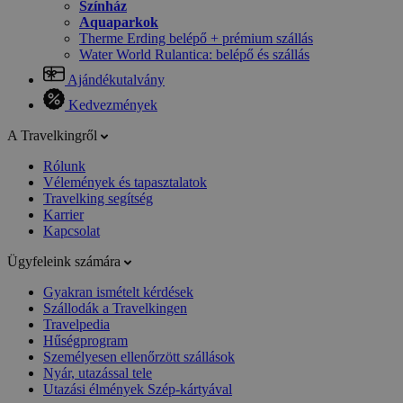
Színház
Aquaparkok
Therme Erding belépő + prémium szállás
Water World Rulantica: belépő és szállás
Ajándékutalvány
Kedvezmények
A Travelkingről
Rólunk
Vélemények és tapasztalatok
Travelking segítség
Karrier
Kapcsolat
Ügyfeleink számára
Gyakran ismételt kérdések
Szállodák a Travelkingen
Travelpedia
Hűségprogram
Személyesen ellenőrzött szállások
Nyár, utazással tele
Utazási élmények Szép-kártyával