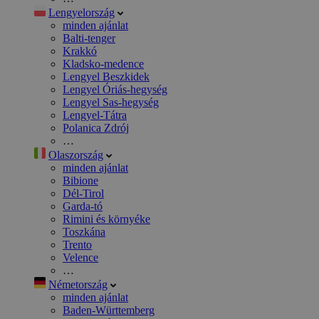
Lengyelország
minden ajánlat
Balti-tenger
Krakkó
Kladsko-medence
Lengyel Beszkidek
Lengyel Óriás-hegység
Lengyel Sas-hegység
Lengyel-Tátra
Polanica Zdrój
…
Olaszország
minden ajánlat
Bibione
Dél-Tirol
Garda-tó
Rimini és környéke
Toszkána
Trento
Velence
…
Németország
minden ajánlat
Baden-Württemberg