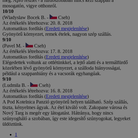
még. Apró részlet - a fürdőszobában nincs kézi szappan a
mosogatón, vigye otthonról.
10/10
(Wladyslaw Bocek B. -
Cseh)
Az értékelés létrehozva: 20. 8. 2018
Automatikus fordítás (
Eredeti megjelenítése
)
Gyönyörű környezet, remek ételek, nagyon szép szállás.
9/10
(Pavel M. -
Cseh)
Az értékelés létrehozva: 17. 8. 2018
Automatikus fordítás (
Eredeti megjelenítése
)
Elégedettek voltunk az ottlétünkkel, a lejtő alatti és a termálfürdő
közelében lévő gyönyörű környezet, a szálloda hiányosságai,
például a szappanhiány és a vacsorák egyhangúak.
9/10
(Ludmila B. -
Cseh)
Az értékelés létrehozva: 16. 8. 2018
Automatikus fordítás (
Eredeti megjelenítése
)
A Pod Kotelnica Panzió gyönyörű helyen található. Szép szállás,
tiszta, kényelmes ágyak. Az étel kiváló volt. Zakopane városa és
Nový Targ is megér egy látogatást. Hátránya, hogy nincs
szúnyogháló a szobában, így este idegesítő szúnyogokat, legyeket
üldöztünk.
1