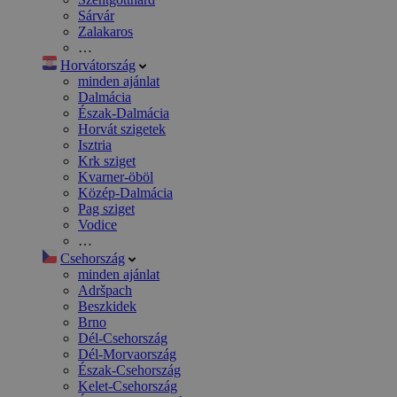
Sárvár
Zalakaros
…
Horvátország
minden ajánlat
Dalmácia
Észak-Dalmácia
Horvát szigetek
Isztria
Krk sziget
Kvarner-öböl
Közép-Dalmácia
Pag sziget
Vodice
…
Csehország
minden ajánlat
Adršpach
Beszkidek
Brno
Dél-Csehország
Dél-Morvaország
Észak-Csehország
Kelet-Csehország