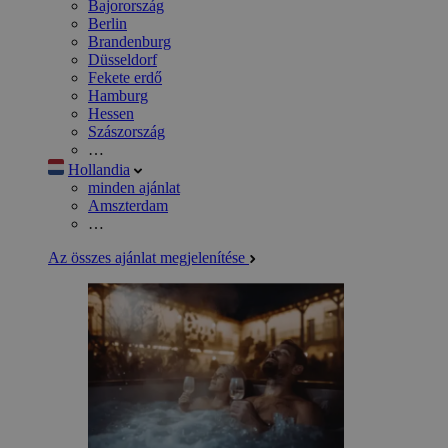
Bajorország
Berlin
Brandenburg
Düsseldorf
Fekete erdő
Hamburg
Hessen
Szászország
…
Hollandia
minden ajánlat
Amszterdam
…
Az összes ajánlat megjelenítése