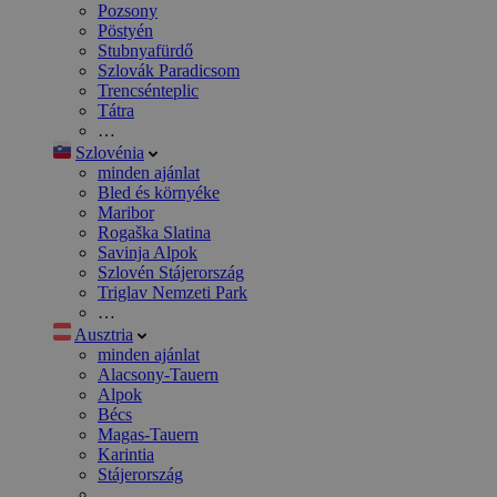
Pozsony
Pöstyén
Stubnyafürdő
Szlovák Paradicsom
Trencsénteplic
Tátra
…
Szlovénia
minden ajánlat
Bled és környéke
Maribor
Rogaška Slatina
Savinja Alpok
Szlovén Stájerország
Triglav Nemzeti Park
…
Ausztria
minden ajánlat
Alacsony-Tauern
Alpok
Bécs
Magas-Tauern
Karintia
Stájerország
…