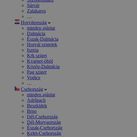
Sárvár
Zalakaros
…
Horvátország
minden ajánlat
Dalmácia
Észak-Dalmácia
Horvát szigetek
Isztria
Krk sziget
Kvarner-öböl
Közép-Dalmácia
Pag sziget
Vodice
…
Csehország
minden ajánlat
Adršpach
Beszkidek
Brno
Dél-Csehország
Dél-Morvaország
Észak-Csehország
Kelet-Csehország