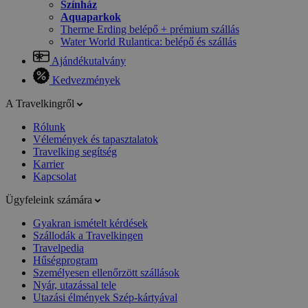
Színház
Aquaparkok
Therme Erding belépő + prémium szállás
Water World Rulantica: belépő és szállás
Ajándékutalvány
Kedvezmények
A Travelkingről
Rólunk
Vélemények és tapasztalatok
Travelking segítség
Karrier
Kapcsolat
Ügyfeleink számára
Gyakran ismételt kérdések
Szállodák a Travelkingen
Travelpedia
Hűségprogram
Személyesen ellenőrzött szállások
Nyár, utazással tele
Utazási élmények Szép-kártyával