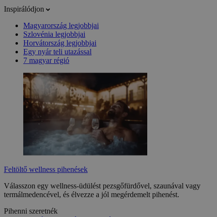
Inspirálódjon
Magyarország legjobbjai
Szlovénia legjobbjai
Horvátország legjobbjai
Egy nyár teli utazással
7 magyar régió
Feltöltő wellness pihenések
Válasszon egy wellness-üdülést pezsgőfürdővel, szaunával vagy
termálmedencével, és élvezze a jól megérdemelt pihenést.
Pihenni szeretnék