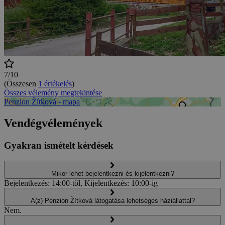
7/10
(Összesen
1 értékelés
)
Összes vélemény megtekintése
Penzion Žítková - mapa
Vendégvélemények
Gyakran ismételt kérdések
Mikor lehet bejelentkezni és kijelentkezni?
Bejelentkezés: 14:00-től, Kijelentkezés: 10:00-ig
A(z) Penzion Žítková látogatása lehetséges háziállattal?
Nem.