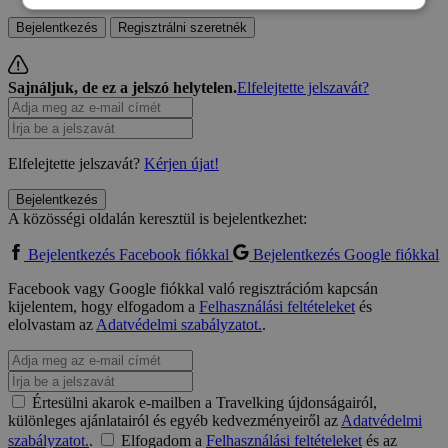
Bejelentkezés
Regisztrálni szeretnék
Sajnáljuk, de ez a jelszó helytelen.
Elfelejtette jelszavát?
Elfelejtette jelszavát?
Kérjen újat!
Bejelentkezés
A közösségi oldalán keresztül is bejelentkezhet:
Bejelentkezés Facebook fiókkal
Bejelentkezés Google fiókkal
Facebook vagy Google fiókkal való regisztrációm kapcsán
kijelentem, hogy elfogadom a
Felhasználási feltételeket
és
elolvastam az
Adatvédelmi szabályzatot.
.
Értesülni akarok e-mailben a Travelking újdonságairól,
különleges ajánlatairól és egyéb kedvezményeiről az
Adatvédelmi
szabályzatot.
.
Elfogadom a
Felhasználási feltételeket
és az