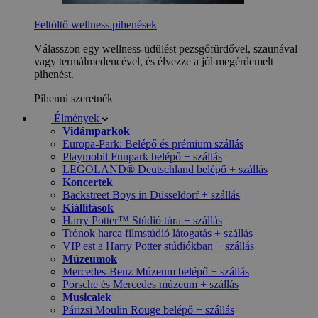
Feltöltő wellness pihenések
Válasszon egy wellness-üdülést pezsgőfürdővel, szaunával
vagy termálmedencével, és élvezze a jól megérdemelt
pihenést.
Pihenni szeretnék
Élmények
Vidámparkok
Europa-Park: Belépő és prémium szállás
Playmobil Funpark belépő + szállás
LEGOLAND® Deutschland belépő + szállás
Koncertek
Backstreet Boys in Düsseldorf + szállás
Kiállítások
Harry Potter™ Stúdió túra + szállás
Trónok harca filmstúdió látogatás + szállás
VIP est a Harry Potter stúdiókban + szállás
Múzeumok
Mercedes-Benz Múzeum belépő + szállás
Porsche és Mercedes múzeum + szállás
Musicalek
Párizsi Moulin Rouge belépő + szállás