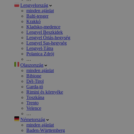
Lengyelország
minden ajánlat
Balti-tenger
Krakkó
Kladsko-medence
Lengyel Beszkidek
Lengyel Óriás-hegység
Lengyel Sas-hegység
Lengyel-Tátra
Polanica Zdrój
…
Olaszország
minden ajánlat
Bibione
Dél-Tirol
Garda-tó
Rimini és környéke
Toszkána
Trento
Velence
…
Németország
minden ajánlat
Baden-Württemberg