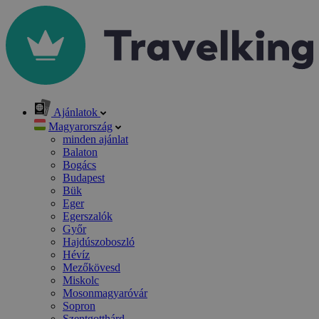
Ajánlatok
Magyarország
minden ajánlat
Balaton
Bogács
Budapest
Bük
Eger
Egerszalók
Győr
Hajdúszoboszló
Hévíz
Mezőkövesd
Miskolc
Mosonmagyaróvár
Sopron
Szentgotthárd