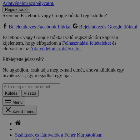
Adatvédelmi szabályzatot.
.
Regisztráció
Szeretne Facebook vagy Google fiókkal regisztrálni?
Bejelentkezés Facebook fiókkal
Bejelentkezés Google fiókkal
Facebook vagy Google fiókkal való regisztrációm kapcsán
kijelentem, hogy elfogadom a
Felhasználási feltételeket
és
elolvastam az
Adatvédelmi szabályzatot.
.
Elfelejtette jelszavát?
Ne aggódjon, csak adja meg e-mail címét, ahova küldünk egy
hivatkozást, így megadhat egy újat.
Küldés
Vissza
Menu
Zavřít menu
Szállások és látnivalók a Fehér Kárpátokban