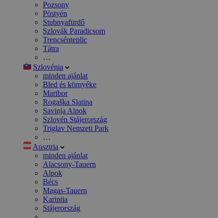
Pozsony
Pöstyén
Stubnyafürdő
Szlovák Paradicsom
Trencsénteplic
Tátra
…
Szlovénia
minden ajánlat
Bled és környéke
Maribor
Rogaška Slatina
Savinja Alpok
Szlovén Stájerország
Triglav Nemzeti Park
…
Ausztria
minden ajánlat
Alacsony-Tauern
Alpok
Bécs
Magas-Tauern
Karintia
Stájerország
…