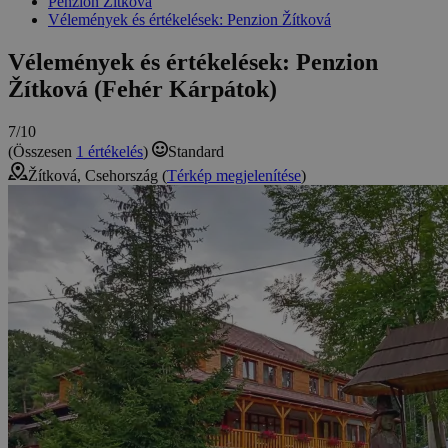
Penzion Žítková
Vélemények és értékelések: Penzion Žítková
Vélemények és értékelések: Penzion
Žítková (Fehér Kárpátok)
7/10
(Összesen
1 értékelés
)
Standard
Žítková, Csehország (
Térkép megjelenítése
)