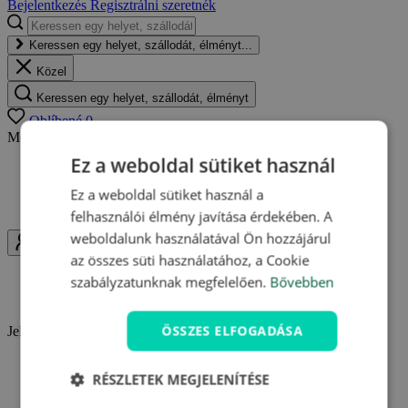
Bejelentkezés
Regisztrálni szeretnék
Keressen egy helyet, szállodát, élményt...
Közel
Keressen egy helyet, szállodát, élményt
Oblíbené
0
Még nincsenek kedvenc ajánlatai.
Ez a weboldal sütiket használ
Bármikor visszatérhet a mentett ajánlatokhoz
Egy helyen megtalálhatja kedvenc ajánlatait
Ez a weboldal sütiket használ a
Értesítéseket kaphat az ajánlatok változásairól
felhasználói élmény javítása érdekében. A
weboldalunk használatával Ön hozzájárul
Uživatel
az összes süti használatához, a Cookie
szabályzatunknak megfelelően.
Bővebben
Bejelentkezés
Regisztrálni szeretnék
ÖSSZES ELFOGADÁSA
Jelentkezzen be és használja ki a Travelking minden előnyét.
Hűségpontok gyűjtése
RÉSZLETEK MEGJELENÍTÉSE
Kedvenc ajánlatok elmentése
Vásárlások áttekintése