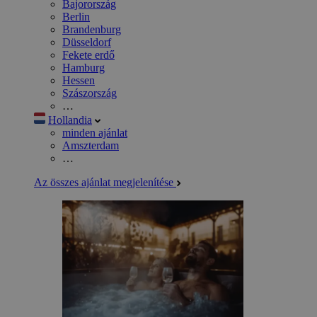
Bajorország
Berlin
Brandenburg
Düsseldorf
Fekete erdő
Hamburg
Hessen
Szászország
…
Hollandia
minden ajánlat
Amszterdam
…
Az összes ajánlat megjelenítése