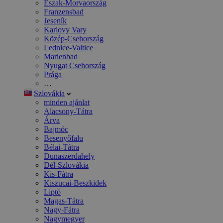
Észak-Morvaország
Franzensbad
Jeseník
Karlovy Vary
Közép-Csehország
Lednice-Valtice
Marienbad
Nyugat Csehország
Prága
…
Szlovákia
minden ajánlat
Alacsony-Tátra
Árva
Bajmóc
Besenyőfalu
Bélai-Tátra
Dunaszerdahely
Dél-Szlovákia
Kis-Fátra
Kiszucai-Beszkidek
Liptó
Magas-Tátra
Nagy-Fátra
Nagymegyer