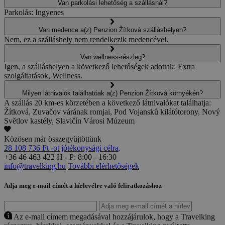
Van parkolási lehetőség a szállásnál?
Parkolás: Ingyenes
Van medence a(z) Penzion Žítková szálláshelyen?
Nem, ez a szálláshely nem rendelkezik medencével.
Van wellness-részleg?
Igen, a szálláshelyen a következő lehetőségek adottak: Extra
szolgáltatások, Wellness.
Milyen látnivalók találhatóak a(z) Penzion Žítková környékén?
A szállás 20 km-es körzetében a következő látnivalókat találhatja:
Žítková, Zuvačov várának romjai, Pod Vojansků kilátótorony, Nový
Světlov kastély, Slavičín Városi Múzeum
Közösen már összegyüjtöttünk
28 108 736 Ft -ot jótékonysági célra
.
+36 46 463 422
H - P: 8:00 - 16:30
info@travelking.hu
További elérhetőségek
Adja meg e-mail címét a hírlevélre való feliratkozáshoz
Az e-mail címem megadásával hozzájárulok, hogy a Travelking