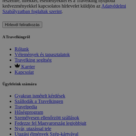
részemre, hírekkel, eseményekkel és a Travelking nyújtotta
kedvezményekkel kapcsolatos hírlevelet küldjön az
Adatvédelmi
Szabályzatban foglaltak szerint
.
Hírlevél feliratkozás
A Travelkingről
Rólunk
Vélemények és tapasztalatok
Travelking segítség
Karrier
Kapcsolat
Ügyfeleink számára
Gyakran ismételt kérdések
Szállodák a Travelkingen
Travelpedia
Hűségprogram
Személyesen ellenőrzött szállások
Fedezze fel Magyarország legjobbjait
Nyár, utazással tele
Utazási élmények Szép-kártyával