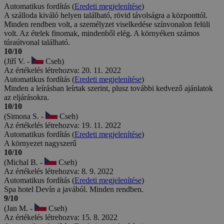
Automatikus fordítás (
Eredeti megjelenítése
)
A szálloda kiváló helyen található, rövid távolságra a központtól.
Minden rendben volt, a személyzet viselkedése színvonalon felüli
volt. Az ételek finomak, mindenből elég. A környéken számos
túraútvonal található.
10/10
(Jiří V. -
Cseh)
Az értékelés létrehozva: 20. 11. 2022
Automatikus fordítás (
Eredeti megjelenítése
)
Minden a leírásban leírtak szerint, plusz további kedvező ajánlatok
az eljárásokra.
10/10
(Simona S. -
Cseh)
Az értékelés létrehozva: 19. 11. 2022
Automatikus fordítás (
Eredeti megjelenítése
)
A környezet nagyszerű
10/10
(Michal B. -
Cseh)
Az értékelés létrehozva: 8. 9. 2022
Automatikus fordítás (
Eredeti megjelenítése
)
Spa hotel Devín a javából. Minden rendben.
9/10
(Jan M. -
Cseh)
Az értékelés létrehozva: 15. 8. 2022