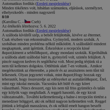
Automatikus fordítás (
Eredeti megjelenítése
)
Minden tökéletes volt, hibátlan számunkra, eljárások, személyzet,
elhelyezkedés - minden nagyszerű
8/10
(Karolína C. -
Cseh)
Az értékelés létrehozva: 5. 6. 2022
Automatikus fordítás (
Eredeti megjelenítése
)
A szálloda kívülről szép, a belsőt felújították, kivéve az éttermet.
Csak részben van rekonstruálva. Gyönyörű, modern szobák. A
szobában minden probléma nélkül működött. A szállodától mindent
megkaptunk, amit ígértünk. Érkezéskor a recepciós kissé
&quot;kiment a sebből&quot;, ahogy mondani szokták. Kipróbáltuk
a szálloda alatti szállodai bárt is, gyönyörű volt, szintén felújított. A
pincér nagyon kedves és segítőkész volt. Most pedig térjünk rá a
nem túl kellemes dolgokra. Ottlétünk alatt 7-en voltunk.. Amikor
megérkeztünk az étterembe, a pincér és az asszisztens nem tűnt túl
lelkesnek. Olyan jegyzetei voltak, mint &quot;Hogy hozzak egy
teherautót, hogy összeszedje az edényeket az asztaláról&quot;. Étel,
mint egy iskolai menzán. Vacsorára két büfé és egy köret
választható. Nincs desszert, egy kis nem túl friss gyümölcs és talán
egy kölyök vagy megfulladt. A reggeli hasonló, de egy kicsit
változatosabb.. További kellemetlenség a balne-i recepción történt a
menedzser hölggyel, aki ok nélkül nagyon kellemetlen volt. Reggel
jöttünk a lefoglalt masszázsra, és ok nélkül emelt hangon beszélt