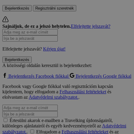
Bejelentkezés
Regisztrálni szeretnék
Sajnáljuk, de ez a jelszó helytelen.
Elfelejtette jelszavát?
Elfelejtette jelszavát?
Kérjen újat!
Bejelentkezés
A közösségi oldalán keresztül is bejelentkezhet:
Bejelentkezés Facebook fiókkal
Bejelentkezés Google fiókkal
Facebook vagy Google fiókkal való regisztrációm kapcsán
kijelentem, hogy elfogadom a
Felhasználási feltételeket
és
elolvastam az
Adatvédelmi szabályzatot.
.
Értesülni akarok e-mailben a Travelking újdonságairól,
különleges ajánlatairól és egyéb kedvezményeiről az
Adatvédelmi
szabályzatot.
.
Elfogadom a
Felhasználási feltételeket
és az