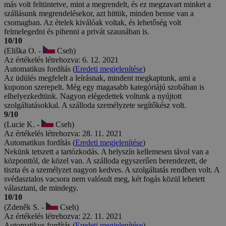
más volt feltüntetve, mint a megrendelt, és ez megzavart minket a
szállásunk megrendelésekor, azt hittük, minden benne van a
csomagban. Az ételek kiválóak voltak, és lehetőség volt
felmelegedni és pihenni a privát szaunában is.
10/10
(Eliška O. -
Cseh)
Az értékelés létrehozva: 6. 12. 2021
Automatikus fordítás (
Eredeti megjelenítése
)
Az üdülés megfelelt a leírásnak, mindent megkaptunk, ami a
kuponon szerepelt. Még egy magasabb kategóriájú szobában is
elhelyezkedtünk. Nagyon elégedettek voltunk a nyújtott
szolgáltatásokkal. A szálloda személyzete segítőkész volt.
9/10
(Lucie K. -
Cseh)
Az értékelés létrehozva: 28. 11. 2021
Automatikus fordítás (
Eredeti megjelenítése
)
Nekünk tetszett a tartózkodás. A helyszín kellemesen távol van a
központtól, de közel van. A szálloda egyszerűen berendezett, de
tiszta és a személyzet nagyon kedves. A szolgáltatás rendben volt. A
svédasztalos vacsora nem valósult meg, két fogás közül lehetett
választani, de mindegy.
10/10
(Zdeněk S. -
Cseh)
Az értékelés létrehozva: 22. 11. 2021
Automatikus fordítás (
Eredeti megjelenítése
)