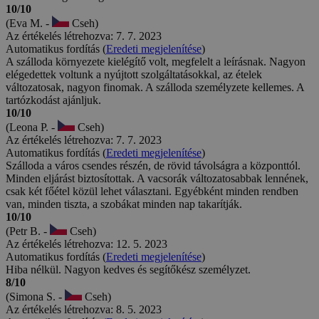
10/10
(Eva M. -
Cseh)
Az értékelés létrehozva: 7. 7. 2023
Automatikus fordítás (
Eredeti megjelenítése
)
A szálloda környezete kielégítő volt, megfelelt a leírásnak. Nagyon
elégedettek voltunk a nyújtott szolgáltatásokkal, az ételek
változatosak, nagyon finomak. A szálloda személyzete kellemes. A
tartózkodást ajánljuk.
10/10
(Leona P. -
Cseh)
Az értékelés létrehozva: 7. 7. 2023
Automatikus fordítás (
Eredeti megjelenítése
)
Szálloda a város csendes részén, de rövid távolságra a központtól.
Minden eljárást biztosítottak. A vacsorák változatosabbak lennének,
csak két főétel közül lehet választani. Egyébként minden rendben
van, minden tiszta, a szobákat minden nap takarítják.
10/10
(Petr B. -
Cseh)
Az értékelés létrehozva: 12. 5. 2023
Automatikus fordítás (
Eredeti megjelenítése
)
Hiba nélkül. Nagyon kedves és segítőkész személyzet.
8/10
(Simona S. -
Cseh)
Az értékelés létrehozva: 8. 5. 2023