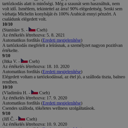
tartózkodás alatt is minőségi. Még a szaunát sem használtuk, nem
volt idő. Ismétlem, tekintettel az árra! 90% elégedettség. Senki sem
várhatja Michelin konyháját és 100% Arabicát ennyi pénzért. A
családunk elégedett volt.
10/10
(Stanislav S. -
Cseh)
Az értékelés létrehozva: 5. 8. 2021
Automatikus fordítás (
Eredeti megjelenítése
)
A tartózkodás megfelelt a leírásnak, a személyzet nagyon pozitívan
értékelte.
9/10
(Jitka V. -
Cseh)
Az értékelés létrehozva: 18. 10. 2020
Automatikus fordítás (
Eredeti megjelenítése
)
Elégedett voltam a tartózkodással, az étel jó, a szálloda tiszta, balneo
rendben.
10/10
(Vladimíra H. -
Cseh)
Az értékelés létrehozva: 17. 9. 2020
Automatikus fordítás (
Eredeti megjelenítése
)
Csendes szálloda, tökéletes wellness szolgáltatások.
9/10
(Jiří Č. -
Cseh)
Az értékelés létrehozva: 10. 9. 2020