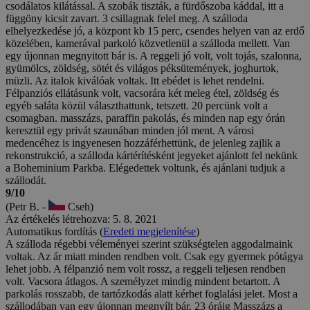
csodálatos kilátással. A szobák tiszták, a fürdőszoba káddal, itt a
függöny kicsit zavart. 3 csillagnak felel meg. A szálloda
elhelyezkedése jó, a központ kb 15 perc, csendes helyen van az erdő
közelében, kamerával parkoló közvetlenül a szálloda mellett. Van
egy újonnan megnyitott bár is. A reggeli jó volt, volt tojás, szalonna,
gyümölcs, zöldség, sötét és világos péksütemények, joghurtok,
müzli. Az italok kiválóak voltak. Itt ebédet is lehet rendelni.
Félpanziós ellátásunk volt, vacsorára két meleg étel, zöldség és
egyéb saláta közül választhattunk, tetszett. 20 percünk volt a
csomagban. masszázs, paraffin pakolás, és minden nap egy órán
keresztül egy privát szaunában minden jól ment. A városi
medencéhez is ingyenesen hozzáférhettünk, de jelenleg zajlik a
rekonstrukció, a szálloda kártérítésként jegyeket ajánlott fel nekünk
a Boheminium Parkba. Elégedettek voltunk, és ajánlani tudjuk a
szállodát.
9/10
(Petr B. -
Cseh)
Az értékelés létrehozva: 5. 8. 2021
Automatikus fordítás (
Eredeti megjelenítése
)
A szálloda régebbi véleményei szerint szükségtelen aggodalmaink
voltak. Az ár miatt minden rendben volt. Csak egy gyermek pótágya
lehet jobb. A félpanzió nem volt rossz, a reggeli teljesen rendben
volt. Vacsora átlagos. A személyzet mindig mindent betartott. A
parkolás rosszabb, de tartózkodás alatt kérhet foglalási jelet. Most a
szállodában van egy újonnan megnyílt bár, 23 óráig Masszázs a