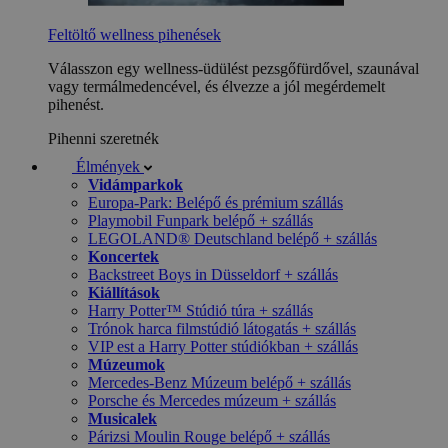
Feltöltő wellness pihenések
Válasszon egy wellness-üdülést pezsgőfürdővel, szaunával
vagy termálmedencével, és élvezze a jól megérdemelt
pihenést.
Pihenni szeretnék
Élmények
Vidámparkok
Europa-Park: Belépő és prémium szállás
Playmobil Funpark belépő + szállás
LEGOLAND® Deutschland belépő + szállás
Koncertek
Backstreet Boys in Düsseldorf + szállás
Kiállítások
Harry Potter™ Stúdió túra + szállás
Trónok harca filmstúdió látogatás + szállás
VIP est a Harry Potter stúdiókban + szállás
Múzeumok
Mercedes-Benz Múzeum belépő + szállás
Porsche és Mercedes múzeum + szállás
Musicalek
Párizsi Moulin Rouge belépő + szállás