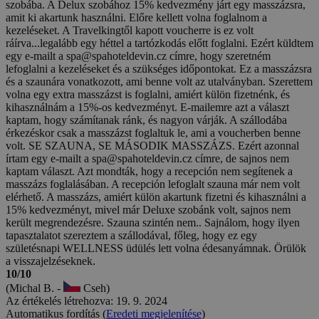
szobába. A Delux szobához 15% kedvezmény járt egy masszázsra,
amit ki akartunk használni. Előre kellett volna foglalnom a
kezeléseket. A Travelkingtől kapott voucherre is ez volt
ráírva...legalább egy héttel a tartózkodás előtt foglalni. Ezért küldtem
egy e-mailt a spa@spahoteldevin.cz címre, hogy szeretném
lefoglalni a kezeléseket és a szükséges időpontokat. Ez a masszázsra
és a szaunára vonatkozott, ami benne volt az utalványban. Szerettem
volna egy extra masszázst is foglalni, amiért külön fizetnénk, és
kihasználnám a 15%-os kedvezményt. E-mailemre azt a választ
kaptam, hogy számítanak ránk, és nagyon várják. A szállodába
érkezéskor csak a masszázst foglaltuk le, ami a voucherben benne
volt. SE SZAUNA, SE MÁSODIK MASSZÁZS. Ezért azonnal
írtam egy e-mailt a spa@spahoteldevin.cz címre, de sajnos nem
kaptam választ. Azt mondták, hogy a recepción nem segítenek a
masszázs foglalásában. A recepción lefoglalt szauna már nem volt
elérhető. A masszázs, amiért külön akartunk fizetni és kihasználni a
15% kedvezményt, mivel már Deluxe szobánk volt, sajnos nem
került megrendezésre. Szauna szintén nem.. Sajnálom, hogy ilyen
tapasztalatot szereztem a szállodával, főleg, hogy ez egy
születésnapi WELLNESS üdülés lett volna édesanyámnak. Örülök
a visszajelzéseknek.
10/10
(Michal B. -
Cseh)
Az értékelés létrehozva: 19. 9. 2024
Automatikus fordítás (
Eredeti megjelenítése
)