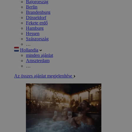
Bajorország
Berlin
Brandenburg
Düsseldorf
Fekete erdő
Hamburg
Hessen
Szászország
…
Hollandia
minden ajánlat
Amszterdam
…
Az összes ajánlat megjelenítése