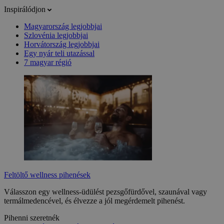
Inspirálódjon
Magyarország legjobbjai
Szlovénia legjobbjai
Horvátország legjobbjai
Egy nyár teli utazással
7 magyar régió
Feltöltő wellness pihenések
Válasszon egy wellness-üdülést pezsgőfürdővel, szaunával vagy
termálmedencével, és élvezze a jól megérdemelt pihenést.
Pihenni szeretnék