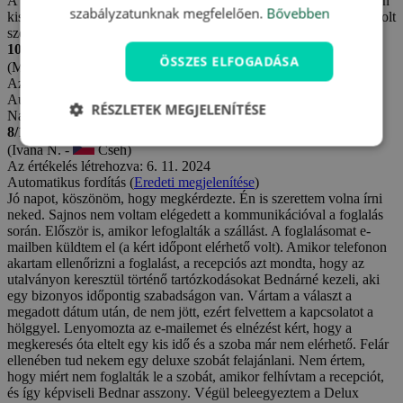
A szálloda környezete nagyon szép volt, a recepciós hölgy azonban
szabályzatunknak megfelelően.
Bővebben
kissé zavart volt. Összekeverte a szobaszámokat, ezért a megvásárolt
szolgáltatásokat nekem kellett kérnem.
10/10
ÖSSZES ELFOGADÁSA
(Marie H. -
Cseh)
Az értékelés létrehozva: 1. 12. 2024
Automatikus fordítás (
Eredeti megjelenítése
)
RÉSZLETEK MEGJELENÍTÉSE
Nagyon elégedett
8/10
(Ivana N. -
Cseh)
Az értékelés létrehozva: 6. 11. 2024
Automatikus fordítás (
Eredeti megjelenítése
)
Jó napot, köszönöm, hogy megkérdezte. Én is szerettem volna írni
neked. Sajnos nem voltam elégedett a kommunikációval a foglalás
során. Először is, amikor lefoglalták a szállást. A foglalásomat e-
mailben küldtem el (a kért időpont elérhető volt). Amikor telefonon
akartam ellenőrizni a foglalást, a recepciós azt mondta, hogy az
utalványon keresztül történő tartózkodásokat Bednárné kezeli, aki
egy bizonyos időpontig szabadságon van. Vártam a választ a
megadott dátum után, de nem jött, ezért felvettem a kapcsolatot a
hölggyel. Lenyomozta az e-mailemet és elnézést kért, hogy a
megkeresés óta eltelt egy kis idő és a szoba már nem elérhető. Felár
ellenében tud nekem egy deluxe szobát felajánlani. Nem értem,
hogy miért nem foglalták le a szobát, amikor felhívtam a recepciót,
és így képviseli Bednar asszony. Végül beleegyeztem a Delux