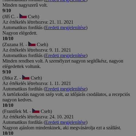
Minden nagyszerű volt.
9/10
(Jiří C. -
Cseh)
Az értékelés létrehozva: 21. 11. 2021
Automatikus fordítás (
Eredeti megjelenítése
)
Nagyon elégedett.
10/10
(Zuzana H. -
Cseh)
Az értékelés létrehozva: 9. 11. 2021
Automatikus fordítás (
Eredeti megjelenítése
)
Minden rendben volt. A személyzet nagyon segítőkész, nagyon
elégedettek voltunk.
9/10
(Jitka Z. -
Cseh)
Az értékelés létrehozva: 1. 11. 2021
Automatikus fordítás (
Eredeti megjelenítése
)
A tartózkodás nagyon szép volt, az időjárás csodálatos, a recepciós
nagyon kedves.
10/10
(František M. -
Cseh)
Az értékelés létrehozva: 24. 10. 2021
Automatikus fordítás (
Eredeti megjelenítése
)
Nagyon ajánlom mindenkinek, aki megvásárolja ezt a szállást.
10/10