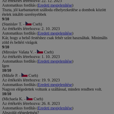
Az értékelés létrehozva: 22. 12. 2023
Automatikus fordítás (
Eredeti megjelenítése
)
Tiszta, jól karbantartott szálloda elhelyezkedése a dombok között
ételek inkább szerényebbek
9/10
(Stanislav T. -
Cseh)
Az értékelés létrehozva: 2. 10. 2023
Automatikus fordítás (
Eredeti megjelenítése
)
Kár, hogy a belső festéshez csak fehér színt használtak. Minimális
zöld és beltéri virágok
9/10
(Miroslav Vašata V. -
Cseh)
Az értékelés létrehozva: 1. 10. 2023
Automatikus fordítás (
Eredeti megjelenítése
)
Igen
10/10
(Miluše P. -
Cseh)
Az értékelés létrehozva: 19. 9. 2023
Automatikus fordítás (
Eredeti megjelenítése
)
Nagyon elégedettek voltunk a szállással, minden rendben volt.
10/10
(Michaela K. -
Cseh)
Az értékelés létrehozva: 26. 8. 2023
Automatikus fordítás (
Eredeti megjelenítése
)
Abszolút elégedettség?