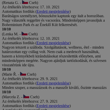
(Renata G. -
Cseh)
Az értékelés létrehozva: 17. 10. 2021
Automatikus fordítás (
Eredeti megjelenítése
)
Barátságos személyzet, bónuszként kaptunk egy italt a borozóban.
Nagy választék reggelire és vacsorára. Mindenképpen javasoljuk a
Boheminium Park és az Éneklő Kút felkeresését.
10/10
(Lenka M. -
Cseh)
Az értékelés létrehozva: 12. 10. 2021
Automatikus fordítás (
Eredeti megjelenítése
)
Nagyon tetszett a szálloda. Szolgáltatások, wellness, étel - minden
határozottan egy csillag volt. Nem csak a medencét használtuk,
hanem a környékbeli kirándulásokat részesítettük előnyben, ami
mindenképpen megérte. Nagyon ajánljuk tartózkodását, és szívesen
visszatérünk ide újra.
10/10
(Marie Ř. -
Cseh)
Az értékelés létrehozva: 29. 9. 2021
Automatikus fordítás (
Eredeti megjelenítése
)
Minden szuper, a masszázsok és a masszőr kiváló, őszinte masszázs
10/10
(Marcela Z. -
Cseh)
Az értékelés létrehozva: 27. 9. 2021
Automatikus fordítás (
Eredeti megjelenítése
)