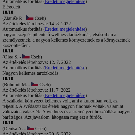
Automatikus fordítás (
Eredeti megjelenítése
)
Elégedett
10/10
(Zlatuše P. -
Cseh)
Az értékelés létrehozva: 14. 8. 2022
Automatikus fordítás (
Eredeti megjelenítése
)
nagyon szép és pihentető wellness tartózkodás, elsősorban a
személyzetnek, a nagyon kellemes környezetnek és a környezetnek
köszönhetően.
10/10
(Olga S. -
Cseh)
Az értékelés létrehozva: 12. 7. 2022
Automatikus fordítás (
Eredeti megjelenítése
)
Nagyon kellemes tartózkodás.
10/10
(Bohumil M. -
Cseh)
Az értékelés létrehozva: 11. 7. 2022
Automatikus fordítás (
Eredeti megjelenítése
)
A szállodai környezet kellemes volt, ami a kuponban volt, az
teljesült. A svédasztalos ételek nagyon finomak voltak, valamint
változatos választék. A wellness és a személyzet hozzáállása nagyon
barátságos. Azt javaslom, látogassa meg ezt a fürdőt.
10/10
(Denisa A. -
Cseh)
Az értékelés létrehozva: 20. 6. 2022