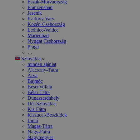
Észak-Morvaország
Franzensbad
Jeseník
Karlovy Vary
Közép-Csehország
Lednice-Valtice
Marienbad
Nyugat Csehország
Prága
…
Szlovákia
minden ajánlat
Alacsony-Tátra
Árva
Bajmóc
Besenyőfalu
Bélai-Tátra
Dunaszerdahely
Dél-Szlovákia
Kis-Fátra
Kiszucai-Beszkidek
Liptó
Magas-Tátra
Nagy-Fátra
Nagymegyer