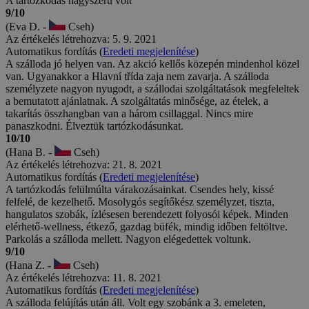
A tartózkodás nagyszerű volt
9/10
(Eva D. -
Cseh)
Az értékelés létrehozva: 5. 9. 2021
Automatikus fordítás (
Eredeti megjelenítése
)
A szálloda jó helyen van. Az akció kellős közepén mindenhol közel
van. Ugyanakkor a Hlavní třída zaja nem zavarja. A szálloda
személyzete nagyon nyugodt, a szállodai szolgáltatások megfeleltek
a bemutatott ajánlatnak. A szolgáltatás minősége, az ételek, a
takarítás összhangban van a három csillaggal. Nincs mire
panaszkodni. Élveztük tartózkodásunkat.
10/10
(Hana B. -
Cseh)
Az értékelés létrehozva: 21. 8. 2021
Automatikus fordítás (
Eredeti megjelenítése
)
A tartózkodás felülmúlta várakozásainkat. Csendes hely, kissé
felfelé, de kezelhető. Mosolygós segítőkész személyzet, tiszta,
hangulatos szobák, ízlésesen berendezett folyosói képek. Minden
elérhető-wellness, étkező, gazdag büfék, mindig időben feltöltve.
Parkolás a szálloda mellett. Nagyon elégedettek voltunk.
9/10
(Hana Z. -
Cseh)
Az értékelés létrehozva: 11. 8. 2021
Automatikus fordítás (
Eredeti megjelenítése
)
A szálloda felújítás után áll. Volt egy szobánk a 3. emeleten,