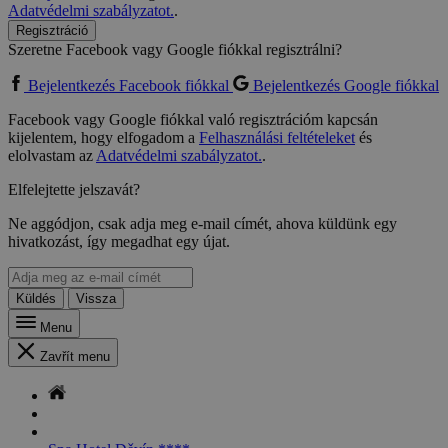
Adatvédelmi szabályzatot.
.
Regisztráció
Szeretne Facebook vagy Google fiókkal regisztrálni?
Bejelentkezés Facebook fiókkal
Bejelentkezés Google fiókkal
Facebook vagy Google fiókkal való regisztrációm kapcsán
kijelentem, hogy elfogadom a
Felhasználási feltételeket
és
elolvastam az
Adatvédelmi szabályzatot.
.
Elfelejtette jelszavát?
Ne aggódjon, csak adja meg e-mail címét, ahova küldünk egy
hivatkozást, így megadhat egy újat.
Küldés
Vissza
Menu
Zavřít menu