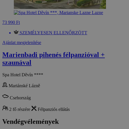
73 990 Ft
SZEMÉLYESEN ELLENŐRZÖTT
Ajánlat megjelenítése
Marienbadi pihenés félpanzióval +
szaunával
Spa Hotel Děvín ****
Mariánské Lázně
Csehország
2 fő részére
Félpanziós ellátás
Vendégvélemények