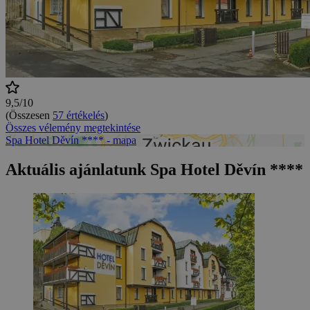
9,5/10
(Összesen
57 értékelés
)
Összes vélemény megtekintése
Spa Hotel Děvín **** - mapa
Aktuális ajánlatunk Spa Hotel Děvín ****