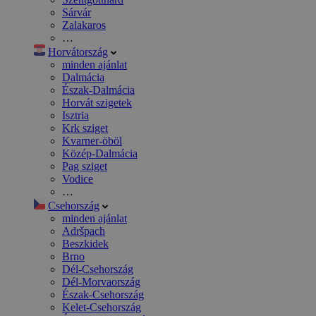
Sárvár
Zalakaros
…
Horvátország
minden ajánlat
Dalmácia
Észak-Dalmácia
Horvát szigetek
Isztria
Krk sziget
Kvarner-öböl
Közép-Dalmácia
Pag sziget
Vodice
…
Csehország
minden ajánlat
Adršpach
Beszkidek
Brno
Dél-Csehország
Dél-Morvaország
Észak-Csehország
Kelet-Csehország