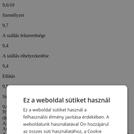
9,6/10
Személyzet
9,7
A szállás felszereltsége
9,4
A szállás elhelyezkedése
9,4
Ellátás
9,5
Szállodai szolgáltatások
Ez a weboldal sütiket használ
9,6
Ez a weboldal sütiket használ a
7/10
felhasználói élmény javítása érdekében. A
(Karel V. -
Cseh)
Az értékelés létrehozva: 31. 5. 2026
weboldalunk használatával Ön hozzájárul
Automatikus fordítás (
Eredeti megjelenítése
)
az összes süti használatához, a Cookie