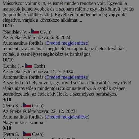
Másodszor voltunk itt, és ismét minden rendben volt. Egyedül a
matracok keményebbek és a szobára ráférne egy kis könnyű javítás
(kapcsoló, vízöblítés stb.). Egyébként mindennel meg vagyunk
elégedve, várjuk a következő alkalmat....
10/10
(Stanislav V. -
Cseh)
Az értékelés létrehozva: 6. 8. 2024
Automatikus fordítás (
Eredeti megjelenítése
)
mindent az ajánlatnak megfelelően kaptunk, az ételek kiválóak
voltak, a személyzet segítőkész és barátságos.
10/10
(Lenka J. -
Cseh)
Az értékelés létrehozva: 15. 7. 2024
Automatikus fordítás (
Eredeti megjelenítése
)
A szálloda jó helyen volt, egy rövid sétára a főutcától és egy rövid
sétára alapvetően mindentől (Colonnade stb.). A szobák szépen
berendezettek, az ételek kiválóak, a személyzet barátságos.
9/10
(Petra S. -
Cseh)
Az értékelés létrehozva: 22. 12. 2023
Automatikus fordítás (
Eredeti megjelenítése
)
Nagyon kicsi szauna
9/10
(Petra S. -
Cseh)