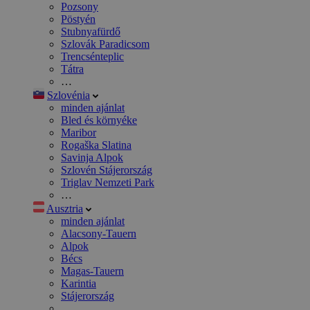
Pozsony
Pöstyén
Stubnyafürdő
Szlovák Paradicsom
Trencsénteplic
Tátra
…
Szlovénia
minden ajánlat
Bled és környéke
Maribor
Rogaška Slatina
Savinja Alpok
Szlovén Stájerország
Triglav Nemzeti Park
…
Ausztria
minden ajánlat
Alacsony-Tauern
Alpok
Bécs
Magas-Tauern
Karintia
Stájerország
…