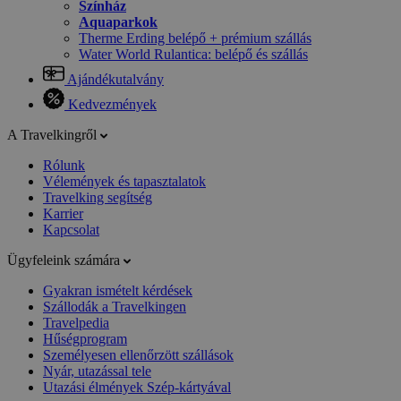
Színház
Aquaparkok
Therme Erding belépő + prémium szállás
Water World Rulantica: belépő és szállás
Ajándékutalvány
Kedvezmények
A Travelkingről
Rólunk
Vélemények és tapasztalatok
Travelking segítség
Karrier
Kapcsolat
Ügyfeleink számára
Gyakran ismételt kérdések
Szállodák a Travelkingen
Travelpedia
Hűségprogram
Személyesen ellenőrzött szállások
Nyár, utazással tele
Utazási élmények Szép-kártyával