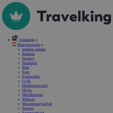
Ajánlatok
Magyarország
minden ajánlat
Balaton
Bogács
Budapest
Bük
Eger
Egerszalók
Győr
Hajdúszoboszló
Hévíz
Mezőkövesd
Miskolc
Mosonmagyaróvár
Sopron
Szentgotthárd