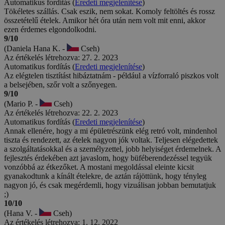
Automatikus fordítás (
Eredeti megjelenítése
)
Tökéletes szállás. Csak eszik, nem sokat. Komoly feltöltés és rossz
összetételű ételek. Amikor hét óra után nem volt mit enni, akkor
ezen érdemes elgondolkodni.
9/10
(Daniela Hana K. -
Cseh)
Az értékelés létrehozva: 27. 2. 2023
Automatikus fordítás (
Eredeti megjelenítése
)
Az elégtelen tisztítást hibáztatnám - például a vízforraló piszkos volt
a belsejében, szőr volt a szőnyegen.
9/10
(Mario P. -
Cseh)
Az értékelés létrehozva: 22. 2. 2023
Automatikus fordítás (
Eredeti megjelenítése
)
Annak ellenére, hogy a mi épületrészünk elég retró volt, mindenhol
tiszta és rendezett, az ételek nagyon jók voltak. Teljesen elégedettek
a szolgáltatásokkal és a személyzettel, jobb helyiséget érdemelnek. A
fejlesztés érdekében azt javaslom, hogy büféberendezéssel tegyük
vonzóbbá az étkezőket. A mostani megoldással eleinte kicsit
gyanakodtunk a kínált ételekre, de aztán rájöttünk, hogy tényleg
nagyon jó, és csak megérdemli, hogy vizuálisan jobban bemutatjuk
;)
10/10
(Hana V. -
Cseh)
Az értékelés létrehozva: 1. 12. 2022