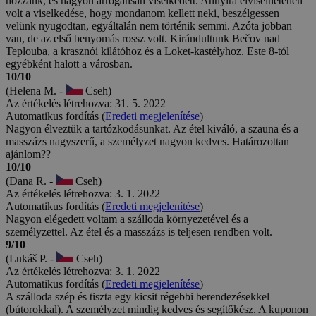
hozzánk, és nagyon arrogánsan viselkedett. Annyira elviselhetetlen
volt a viselkedése, hogy mondanom kellett neki, beszélgessen
velünk nyugodtan, egyáltalán nem történik semmi. Azóta jobban
van, de az első benyomás rossz volt. Kirándultunk Bečov nad
Teplouba, a krasznói kilátóhoz és a Loket-kastélyhoz. Este 8-tól
egyébként halott a városban.
10/10
(Helena M. -
Cseh)
Az értékelés létrehozva: 31. 5. 2022
Automatikus fordítás (
Eredeti megjelenítése
)
Nagyon élveztük a tartózkodásunkat. Az étel kiváló, a szauna és a
masszázs nagyszerű, a személyzet nagyon kedves. Határozottan
ajánlom??
10/10
(Dana R. -
Cseh)
Az értékelés létrehozva: 3. 1. 2022
Automatikus fordítás (
Eredeti megjelenítése
)
Nagyon elégedett voltam a szálloda környezetével és a
személyzettel. Az étel és a masszázs is teljesen rendben volt.
9/10
(Lukáš P. -
Cseh)
Az értékelés létrehozva: 3. 1. 2022
Automatikus fordítás (
Eredeti megjelenítése
)
A szálloda szép és tiszta egy kicsit régebbi berendezésekkel
(bútorokkal). A személyzet mindig kedves és segítőkész. A kuponon