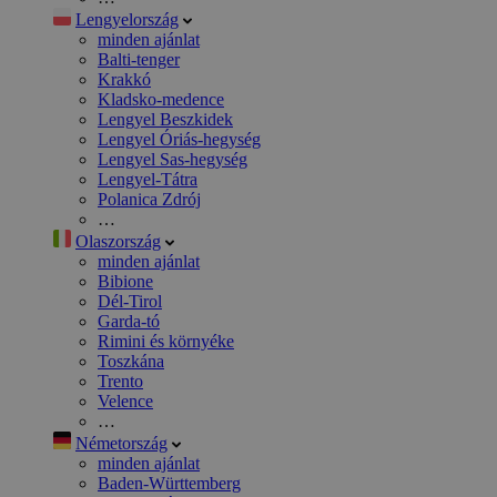
Lengyelország
minden ajánlat
Balti-tenger
Krakkó
Kladsko-medence
Lengyel Beszkidek
Lengyel Óriás-hegység
Lengyel Sas-hegység
Lengyel-Tátra
Polanica Zdrój
…
Olaszország
minden ajánlat
Bibione
Dél-Tirol
Garda-tó
Rimini és környéke
Toszkána
Trento
Velence
…
Németország
minden ajánlat
Baden-Württemberg