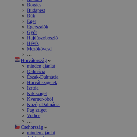
Bogács
Budapest
Bük
Eger
Egerszalók
Győr
Hajdúszoboszló
Hévíz
Mezőkövesd
…
Horvátország
minden ajánlat
Dalmácia
Észak-Dalmácia
Horvát szigetek
Isztria
Krk sziget
Kvarner-öböl
Közép-Dalmácia
Pag sziget
Vodice
…
Csehország
minden ajánlat