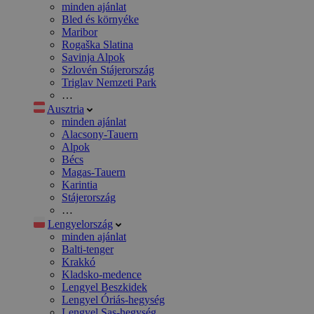
minden ajánlat
Bled és környéke
Maribor
Rogaška Slatina
Savinja Alpok
Szlovén Stájerország
Triglav Nemzeti Park
…
Ausztria
minden ajánlat
Alacsony-Tauern
Alpok
Bécs
Magas-Tauern
Karintia
Stájerország
…
Lengyelország
minden ajánlat
Balti-tenger
Krakkó
Kladsko-medence
Lengyel Beszkidek
Lengyel Óriás-hegység
Lengyel Sas-hegység