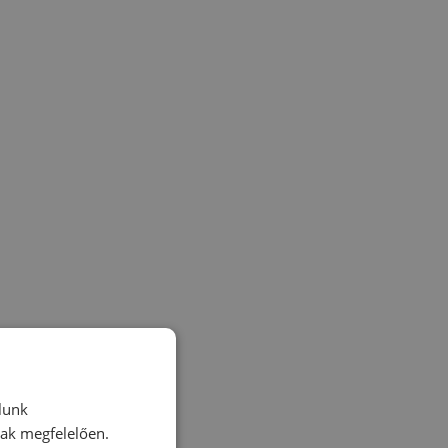
lunk
nak megfelelően.