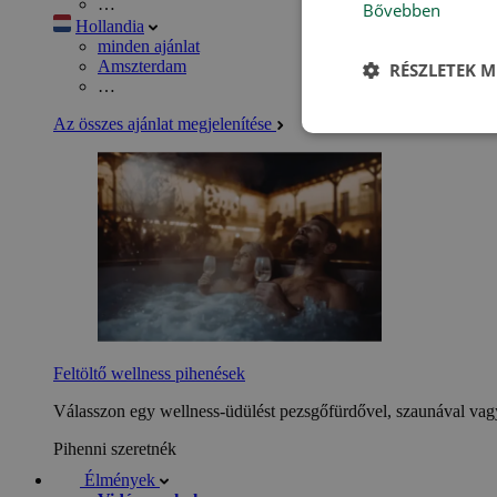
…
Bővebben
Hollandia
minden ajánlat
Amszterdam
RÉSZLETEK M
…
Az összes ajánlat megjelenítése
Feltöltő wellness pihenések
Válasszon egy wellness-üdülést pezsgőfürdővel, szaunával vagy
Pihenni szeretnék
Élmények