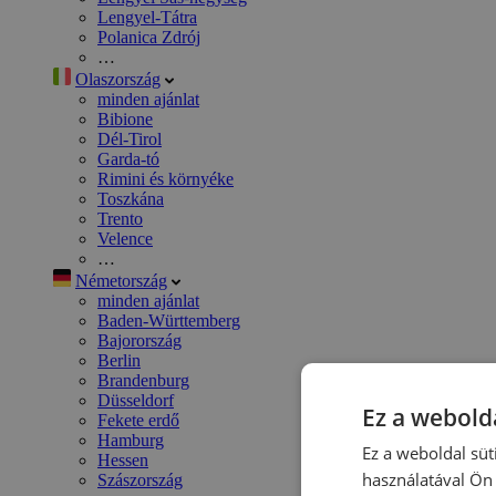
Lengyel-Tátra
Polanica Zdrój
…
Olaszország
minden ajánlat
Bibione
Dél-Tirol
Garda-tó
Rimini és környéke
Toszkána
Trento
Velence
…
Németország
minden ajánlat
Baden-Württemberg
Bajorország
Berlin
Brandenburg
Düsseldorf
Ez a webolda
Fekete erdő
Hamburg
Ez a weboldal süt
Hessen
használatával Ön 
Szászország