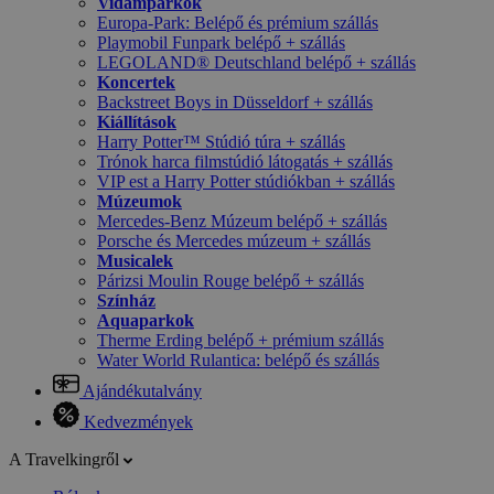
Vidámparkok
Europa-Park: Belépő és prémium szállás
Playmobil Funpark belépő + szállás
LEGOLAND® Deutschland belépő + szállás
Koncertek
Backstreet Boys in Düsseldorf + szállás
Kiállítások
Harry Potter™ Stúdió túra + szállás
Trónok harca filmstúdió látogatás + szállás
VIP est a Harry Potter stúdiókban + szállás
Múzeumok
Mercedes-Benz Múzeum belépő + szállás
Porsche és Mercedes múzeum + szállás
Musicalek
Párizsi Moulin Rouge belépő + szállás
Színház
Aquaparkok
Therme Erding belépő + prémium szállás
Water World Rulantica: belépő és szállás
Ajándékutalvány
Kedvezmények
A Travelkingről