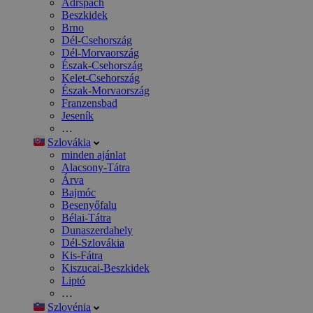
Adršpach
Beszkidek
Brno
Dél-Csehország
Dél-Morvaország
Észak-Csehország
Kelet-Csehország
Észak-Morvaország
Franzensbad
Jeseník
…
Szlovákia
minden ajánlat
Alacsony-Tátra
Árva
Bajmóc
Besenyőfalu
Bélai-Tátra
Dunaszerdahely
Dél-Szlovákia
Kis-Fátra
Kiszucai-Beszkidek
Liptó
…
Szlovénia