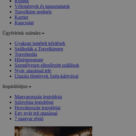
Rólunk
Vélemények és tapasztalatok
Travelking segítség
Karrier
Kapcsolat
Ügyfeleink számára
Gyakran ismételt kérdések
Szállodák a Travelkingen
Travelpedia
Hűségprogram
Személyesen ellenőrzött szállások
Nyár, utazással tele
Utazási élmények Szép-kártyával
Inspirálódjon
Magyarország legjobbjai
Szlovénia legjobbjai
Horvátország legjobbjai
Egy nyár teli utazással
7 magyar régió