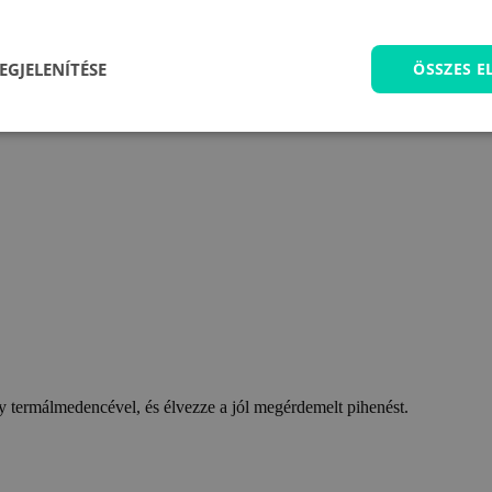
EGJELENÍTÉSE
ÖSSZES 
 termálmedencével, és élvezze a jól megérdemelt pihenést.