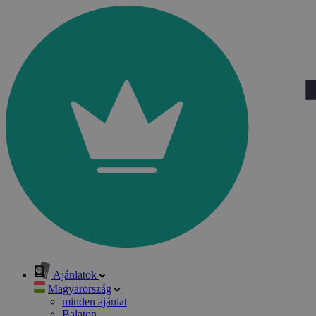
Ajánlatok
Magyarország
minden ajánlat
Balaton