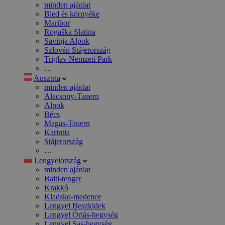
minden ajánlat
Bled és környéke
Maribor
Rogaška Slatina
Savinja Alpok
Szlovén Stájerország
Triglav Nemzeti Park
…
Ausztria
minden ajánlat
Alacsony-Tauern
Alpok
Bécs
Magas-Tauern
Karintia
Stájerország
…
Lengyelország
minden ajánlat
Balti-tenger
Krakkó
Kladsko-medence
Lengyel Beszkidek
Lengyel Óriás-hegység
Lengyel Sas-hegység