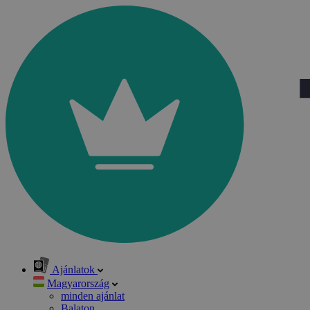
Ajánlatok
Magyarország
minden ajánlat
Balaton