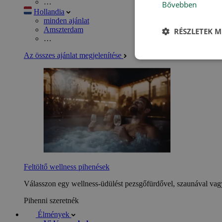
…
Bővebben
Hollandia
minden ajánlat
Amszterdam
RÉSZLETEK M
…
Az összes ajánlat megjelenítése
Feltöltő wellness pihenések
Válasszon egy wellness-üdülést pezsgőfürdővel, szaunával vagy
Pihenni szeretnék
Élmények