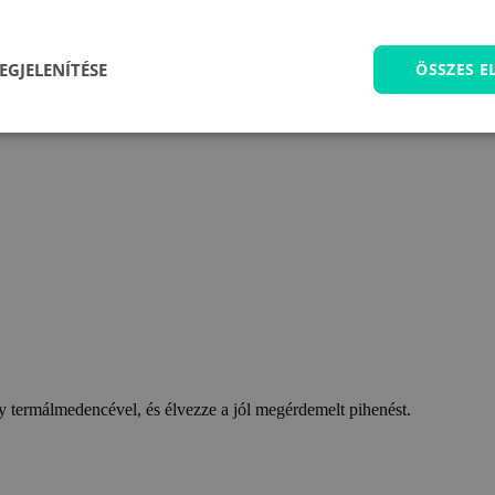
EGJELENÍTÉSE
ÖSSZES 
 termálmedencével, és élvezze a jól megérdemelt pihenést.