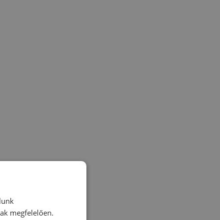
lunk
nak megfelelően.