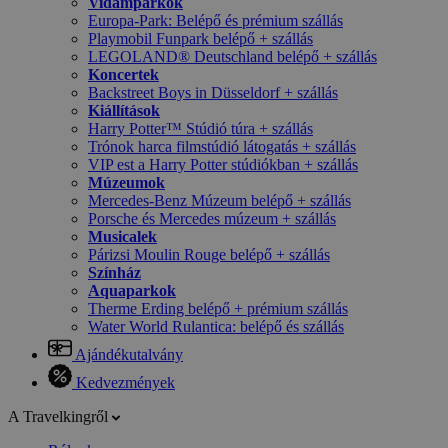
Vidámparkok
Europa-Park: Belépő és prémium szállás
Playmobil Funpark belépő + szállás
LEGOLAND® Deutschland belépő + szállás
Koncertek
Backstreet Boys in Düsseldorf + szállás
Kiállítások
Harry Potter™ Stúdió túra + szállás
Trónok harca filmstúdió látogatás + szállás
VIP est a Harry Potter stúdiókban + szállás
Múzeumok
Mercedes-Benz Múzeum belépő + szállás
Porsche és Mercedes múzeum + szállás
Musicalek
Párizsi Moulin Rouge belépő + szállás
Színház
Aquaparkok
Therme Erding belépő + prémium szállás
Water World Rulantica: belépő és szállás
Ajándékutalvány
Kedvezmények
A Travelkingről