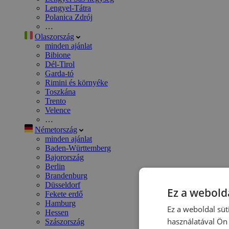
Lengyel-Tátra
Polanica Zdrój
…
Olaszország
minden ajánlat
Bibione
Dél-Tirol
Garda-tó
Rimini és környéke
Toszkána
Trento
Velence
…
Németország
minden ajánlat
Baden-Württemberg
Bajorország
Berlin
Brandenburg
Düsseldorf
Ez a webolda
Fekete erdő
Hamburg
Ez a weboldal süt
Hessen
használatával Ön 
Szászország