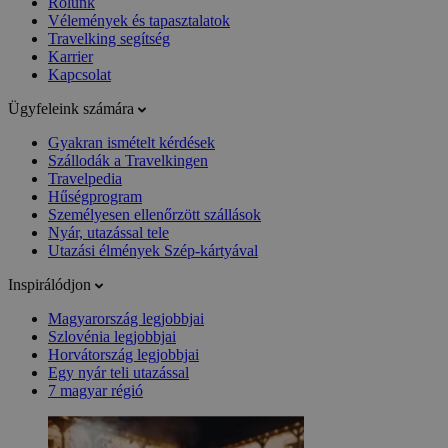
Rólunk
Vélemények és tapasztalatok
Travelking segítség
Karrier
Kapcsolat
Ügyfeleink számára
Gyakran ismételt kérdések
Szállodák a Travelkingen
Travelpedia
Hűségprogram
Személyesen ellenőrzött szállások
Nyár, utazással tele
Utazási élmények Szép-kártyával
Inspirálódjon
Magyarország legjobbjai
Szlovénia legjobbjai
Horvátország legjobbjai
Egy nyár teli utazással
7 magyar régió