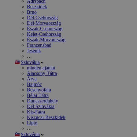
Adršpach
Beszkidek
Brno
Dél-Csehország
Dél-Morvaország
Észak-Csehország
Kelet-Csehország
Észak-Morvaország
Franzensbad
Jeseník
…
Szlovákia
minden ajánlat
Alacsony-Tátra
Árva
Bajmóc
Besenyőfalu
Bélai-Tátra
Dunaszerdahely
Dél-Szlovákia
Kis-Fátra
Kiszucai-Beszkidek
Liptó
…
Szlovénia