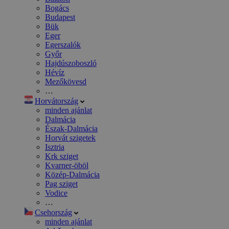
Bogács
Budapest
Bük
Eger
Egerszalók
Győr
Hajdúszoboszló
Hévíz
Mezőkövesd
…
Horvátország
minden ajánlat
Dalmácia
Észak-Dalmácia
Horvát szigetek
Isztria
Krk sziget
Kvarner-öböl
Közép-Dalmácia
Pag sziget
Vodice
…
Csehország
minden ajánlat