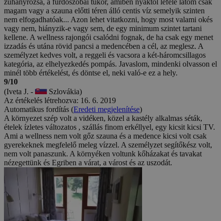
zuhanyrózsa, a fürdőszobai tükör, amiben nyaktól lefelé látom csak
magam vagy a szauna előtti téren álló centis víz semelyik szinten
nem elfogadhatóak... Azon lehet vitatkozni, hogy most valami okés
vagy nem, hiányzik-e vagy sem, de egy minimum szintet tartani
kellene. A wellness rajongói csalódni fognak, de ha csak egy menet
izzadás és utána rövid pancsi a medencében a cél, az meglesz. A
személyzet kedves volt, a reggeli és vacsora a két-háromcsillagos
kategória, az elhelyezkedés pompás. Javaslom, mindenki olvasson el
minél több értékelést, és döntse el, neki való-e ez a hely.
9/10
(Iveta J. -
Szlovákia)
Az értékelés létrehozva: 16. 6. 2019
Automatikus fordítás (
Eredeti megjelenítése
)
A környezet szép volt a vidéken, közel a kastély alkalmas séták,
ételek ízletes változatos , szállás finom erkéllyel, egy kicsit kicsi TV.
Ami a wellness nem volt gőz szauna és a medence kicsi volt csak
gyerekeknek megfelelő meleg vízzel. A személyzet segítőkész volt,
nem volt panaszunk. A környéken voltunk kőházakat és tavakat
nézegettünk és Egriben a várat, a várost és az uszodát.