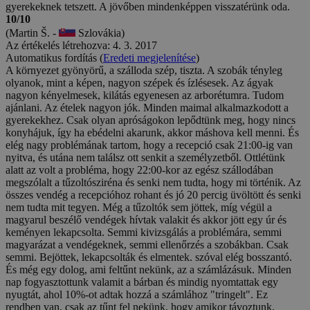
gyerekeknek tetszett. A jövőben mindenképpen visszatérünk oda.
10/10
(Martin Š. -
Szlovákia)
Az értékelés létrehozva: 4. 3. 2017
Automatikus fordítás (
Eredeti megjelenítése
)
A környezet gyönyörű, a szálloda szép, tiszta. A szobák tényleg
olyanok, mint a képen, nagyon szépek és ízlésesek. Az ágyak
nagyon kényelmesek, kilátás egyenesen az arborétumra. Tudom
ajánlani. Az ételek nagyon jók. Minden maimal alkalmazkodott a
gyerekekhez. Csak olyan apróságokon lepődtünk meg, hogy nincs
konyhájuk, így ha ebédelni akarunk, akkor máshova kell menni. És
elég nagy problémának tartom, hogy a recepció csak 21:00-ig van
nyitva, és utána nem találsz ott senkit a személyzetből. Ottlétünk
alatt az volt a probléma, hogy 22:00-kor az egész szállodában
megszólalt a tűzoltósziréna és senki nem tudta, hogy mi történik. Az
összes vendég a recepcióhoz rohant és jó 20 percig üvöltött és senki
nem tudta mit tegyen. Még a tűzoltók sem jöttek, míg végül a
magyarul beszélő vendégek hívtak valakit és akkor jött egy úr és
keményen lekapcsolta. Semmi kivizsgálás a problémára, semmi
magyarázat a vendégeknek, semmi ellenőrzés a szobákban. Csak
semmi. Bejöttek, lekapcsolták és elmentek. szóval elég bosszantó.
És még egy dolog, ami feltűnt nekünk, az a számlázásuk. Minden
nap fogyasztottunk valamit a bárban és mindig nyomtattak egy
nyugtát, ahol 10%-ot adtak hozzá a számlához "tringelt". Ez
rendben van, csak az tűnt fel nekünk, hogy amikor távoztunk,