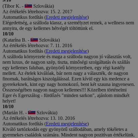
(Tibor K. -
Szlovákia)
Az értékelés létrehozva: 15. 2. 2017
Automatikus fordítás (
Eredeti megjelenítése
)
Elégedettség, a szálloda klassz, a személyzet remek, a wellness nem
annyira, de egy kellemes hétvégét töltöttünk el.
10/10
(Katarína B. -
Szlovákia)
Az értékelés létrehozva: 7. 11. 2016
Automatikus fordítás (
Eredeti megjelenítése
)
A szálloda környezete és maga a szálloda nagyon jó választás volt,
nem luxus, de nagyon szép, tiszta, minőségi szolgáltatás és szállás
egy kellemes faluban, gyönyörű környezetben, egy régi kastély
mellett. Az ételek kiválóak, bár nem nagy a választék, de nagyon
finomak, barátságos kiszolgálással. Ezen kívül egy kis medence a
gyerekeknek, kint egy nagy homokozó, bent két szauna ingyenesen.
Összességében nagyon nagyon kellemes!!! Közelben történelmi
Eger és Egerszálog - fürdőzés "minden sarkon", ajánlom mindkét
helyet!
10/10
(Marián H. -
Szlovákia)
Az értékelés létrehozva: 13. 10. 2016
Automatikus fordítás (
Eredeti megjelenítése
)
Kiváló tartózkodás egy gyönyörű szállodában, amely tökéletes a
gyermekes családok számára. Mindent nagyon pozitívan értékelünk.