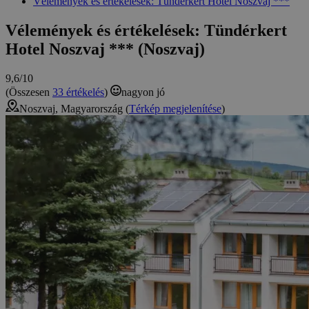
Vélemények és értékelések: Tündérkert Hotel Noszvaj ***
Vélemények és értékelések: Tündérkert
Hotel Noszvaj *** (Noszvaj)
9,6/10
(Összesen
33 értékelés
)
nagyon jó
Noszvaj, Magyarország (
Térkép megjelenítése
)