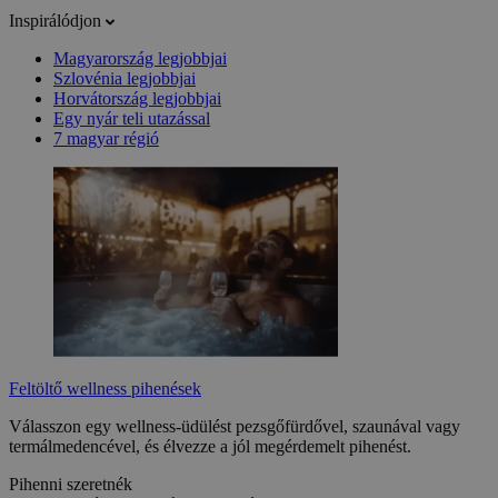
Inspirálódjon
Magyarország legjobbjai
Szlovénia legjobbjai
Horvátország legjobbjai
Egy nyár teli utazással
7 magyar régió
Feltöltő wellness pihenések
Válasszon egy wellness-üdülést pezsgőfürdővel, szaunával vagy
termálmedencével, és élvezze a jól megérdemelt pihenést.
Pihenni szeretnék