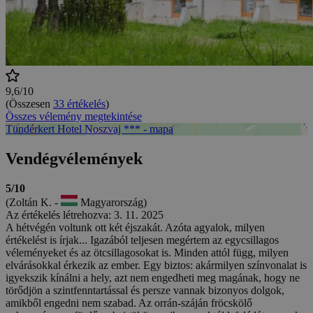
9,6/10
(Összesen
33 értékelés
)
Összes vélemény megtekintése
Tündérkert Hotel Noszvaj *** - mapa
Vendégvélemények
5/10
(Zoltán K. -
Magyarország)
Az értékelés létrehozva: 3. 11. 2025
A hétvégén voltunk ott két éjszakát. Azóta agyalok, milyen
értékelést is írjak... Igazából teljesen megértem az egycsillagos
véleményeket és az ötcsillagosokat is. Minden attól függ, milyen
elvárásokkal érkezik az ember. Egy biztos: akármilyen színvonalat is
igyekszik kínálni a hely, azt nem engedheti meg magának, hogy ne
törődjön a szintfenntartással és persze vannak bizonyos dolgok,
amikből engedni nem szabad. Az orrán-száján fröcskölő