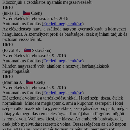
Köszönjük a csodálatos nyaralás megszervezését.
10/10
(lukáš H. -
Cseh)
Az értékelés létrehozva: 25. 9. 2016
Automatikus fordítás (
Eredeti megjelenítése
)
Az elégedettség nagy, a szálloda nagyon gyermekbarát, a környezet
hangulatos. A személyzet profi és barátságos, csak ajánlani tudjuk és
biztosan visszatérünk.
10/10
(Pavol K. -
Szlovákia)
Az értékelés létrehozva: 9. 9. 2016
Automatikus fordítás (
Eredeti megjelenítése
)
Minden nagyszerű volt, ajánlom a noszvaji barlanglakások
meglátogatását.
10/10
(Martina J. -
Cseh)
Az értékelés létrehozva: 9. 9. 2016
Automatikus fordítás (
Eredeti megjelenítése
)
Elégedettek voltunk a tartózkodásunkkal. Hotel szép, tiszta, ételek
normálisak. Mindent megkaptunk, ami a kuponon szerepelt. Hotel
szépen alkalmazkodott a gyerekekhez, szép játszószoba, park, még a
pótágyak megoldása emeletes ágyak formájában a függöny mögött
is remek volt. Wellness kicsi, de klassz. Az emberek barátságosak,
csak jobb nyelvtudást szerettek volna. Összességében az első napon
ki kellett találni, hogy mit és hogyan csináljunk, mert nem sok