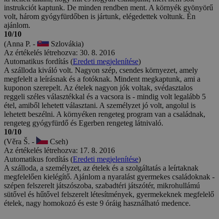
instrukciót kaptunk. De minden rendben ment. A környék gyönyörű
volt, három gyógyfürdőben is jártunk, elégedettek voltunk. Én
ajánlom.
10/10
(Anna P. -
Szlovákia)
Az értékelés létrehozva: 30. 8. 2016
Automatikus fordítás (
Eredeti megjelenítése
)
A szálloda kiváló volt. Nagyon szép, csendes környezet, amely
megfelelt a leírásnak és a fotóknak. Mindent megkaptunk, ami a
kuponon szerepelt. Az ételek nagyon jók voltak, svédasztalos
reggeli széles választékkal és a vacsora is - mindig volt legalább 5
étel, amiből lehetett választani. A személyzet jó volt, angolul is
lehetett beszélni. A környéken rengeteg program van a családnak,
rengeteg gyógyfürdő és Egerben rengeteg látnivaló.
10/10
(Věra Š. -
Cseh)
Az értékelés létrehozva: 17. 8. 2016
Automatikus fordítás (
Eredeti megjelenítése
)
A szálloda, a személyzet, az ételek és a szolgáltatás a leírtaknak
megfelelően kielégítő. Ajánlom a nyaralást gyermekes családoknak -
szépen felszerelt játszószoba, szabadtéri játszótér, mikrohullámú
sütővel és hűtővel felszerelt létesítmények, gyermekeknek megfelelő
ételek, nagy homokozó és este 9 óráig használható medence.