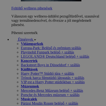
Feltöltő wellness pihenések
Válasszon egy wellness-üdülést pezsgőfürdővel, szaunával
vagy termálmedencével, és élvezze a jól megérdemelt
pihenést.
Pihenni szeretnék
Élmények
Vidámparkok
Europa-Park: Belépő és prémium szállás
Playmobil Funpark belépő + szállás
LEGOLAND® Deutschland belépő + szállás
Koncertek
Backstreet Boys in Düsseldorf + szállás
Kiállítások
Harry Potter™ Stúdió túra + szállás
Trónok harca filmstúdió látogatás + szállás
VIP est a Harry Potter stúdiókban + szállás
Múzeumok
Mercedes-Benz Múzeum belépő + szállás
Porsche és Mercedes múzeum + szállás
Musicalek
Párizsi Moulin Rouge belépő + szállás