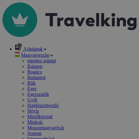
Ajánlatok
Magyarország
minden ajánlat
Balaton
Bogács
Budapest
Bük
Eger
Egerszalók
Győr
Hajdúszoboszló
Hévíz
Mezőkövesd
Miskolc
Mosonmagyaróvár
Sopron
Szentgotthárd