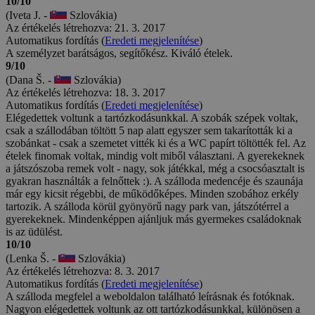
10/10
(Iveta J. -
Szlovákia)
Az értékelés létrehozva: 21. 3. 2017
Automatikus fordítás (
Eredeti megjelenítése
)
A személyzet barátságos, segítőkész. Kiváló ételek.
9/10
(Dana Š. -
Szlovákia)
Az értékelés létrehozva: 18. 3. 2017
Automatikus fordítás (
Eredeti megjelenítése
)
Elégedettek voltunk a tartózkodásunkkal. A szobák szépek voltak,
csak a szállodában töltött 5 nap alatt egyszer sem takarították ki a
szobánkat - csak a szemetet vitték ki és a WC papírt töltötték fel. Az
ételek finomak voltak, mindig volt miből választani. A gyerekeknek
a játszószoba remek volt - nagy, sok játékkal, még a csocsóasztalt is
gyakran használták a felnőttek :). A szálloda medencéje és szaunája
már egy kicsit régebbi, de működőképes. Minden szobához erkély
tartozik. A szálloda körül gyönyörű nagy park van, játszótérrel a
gyerekeknek. Mindenképpen ajánljuk más gyermekes családoknak
is az üdülést.
10/10
(Lenka Š. -
Szlovákia)
Az értékelés létrehozva: 8. 3. 2017
Automatikus fordítás (
Eredeti megjelenítése
)
A szálloda megfelel a weboldalon található leírásnak és fotóknak.
Nagyon elégedettek voltunk az ott tartózkodásunkkal, különösen a