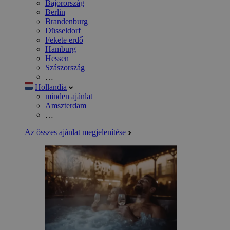
Bajorország
Berlin
Brandenburg
Düsseldorf
Fekete erdő
Hamburg
Hessen
Szászország
…
Hollandia
minden ajánlat
Amszterdam
…
Az összes ajánlat megjelenítése