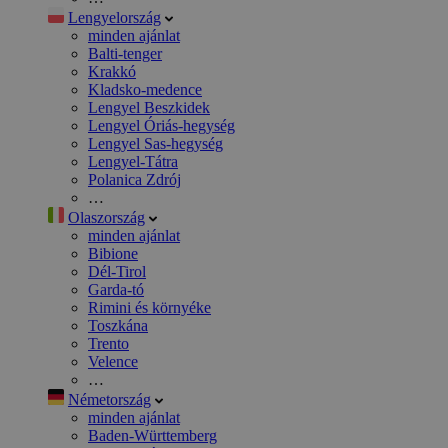
Lengyelország
minden ajánlat
Balti-tenger
Krakkó
Kladsko-medence
Lengyel Beszkidek
Lengyel Óriás-hegység
Lengyel Sas-hegység
Lengyel-Tátra
Polanica Zdrój
…
Olaszország
minden ajánlat
Bibione
Dél-Tirol
Garda-tó
Rimini és környéke
Toszkána
Trento
Velence
…
Németország
minden ajánlat
Baden-Württemberg