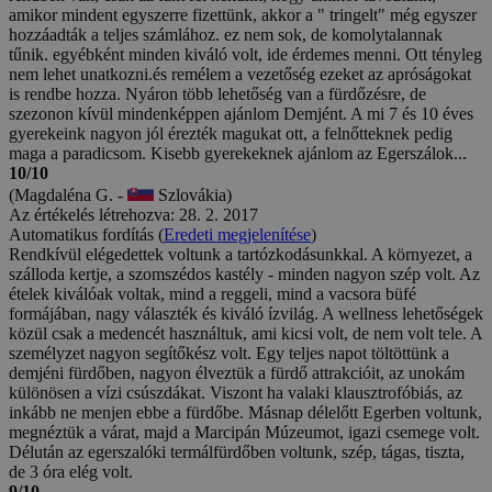
amikor mindent egyszerre fizettünk, akkor a " tringelt" még egyszer
hozzáadták a teljes számlához. ez nem sok, de komolytalannak
tűnik. egyébként minden kiváló volt, ide érdemes menni. Ott tényleg
nem lehet unatkozni.és remélem a vezetőség ezeket az apróságokat
is rendbe hozza. Nyáron több lehetőség van a fürdőzésre, de
szezonon kívül mindenképpen ajánlom Demjént. A mi 7 és 10 éves
gyerekeink nagyon jól érezték magukat ott, a felnőtteknek pedig
maga a paradicsom. Kisebb gyerekeknek ajánlom az Egerszálok...
10/10
(Magdaléna G. -
Szlovákia)
Az értékelés létrehozva: 28. 2. 2017
Automatikus fordítás (
Eredeti megjelenítése
)
Rendkívül elégedettek voltunk a tartózkodásunkkal. A környezet, a
szálloda kertje, a szomszédos kastély - minden nagyon szép volt. Az
ételek kiválóak voltak, mind a reggeli, mind a vacsora büfé
formájában, nagy választék és kiváló ízvilág. A wellness lehetőségek
közül csak a medencét használtuk, ami kicsi volt, de nem volt tele. A
személyzet nagyon segítőkész volt. Egy teljes napot töltöttünk a
demjéni fürdőben, nagyon élveztük a fürdő attrakcióit, az unokám
különösen a vízi csúszdákat. Viszont ha valaki klausztrofóbiás, az
inkább ne menjen ebbe a fürdőbe. Másnap délelőtt Egerben voltunk,
megnéztük a várat, majd a Marcipán Múzeumot, igazi csemege volt.
Délután az egerszalóki termálfürdőben voltunk, szép, tágas, tiszta,
de 3 óra elég volt.
9/10