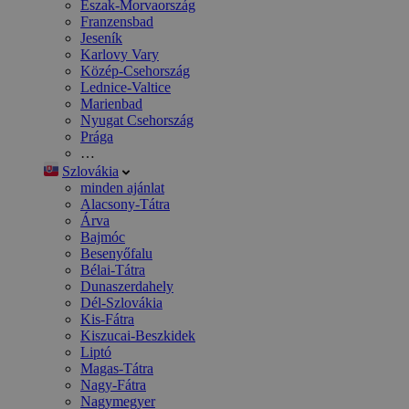
Észak-Morvaország
Franzensbad
Jeseník
Karlovy Vary
Közép-Csehország
Lednice-Valtice
Marienbad
Nyugat Csehország
Prága
…
Szlovákia
minden ajánlat
Alacsony-Tátra
Árva
Bajmóc
Besenyőfalu
Bélai-Tátra
Dunaszerdahely
Dél-Szlovákia
Kis-Fátra
Kiszucai-Beszkidek
Liptó
Magas-Tátra
Nagy-Fátra
Nagymegyer