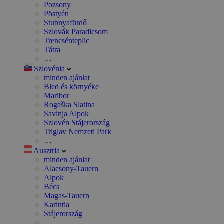
Pozsony
Pöstyén
Stubnyafürdő
Szlovák Paradicsom
Trencsénteplic
Tátra
…
Szlovénia
minden ajánlat
Bled és környéke
Maribor
Rogaška Slatina
Savinja Alpok
Szlovén Stájerország
Triglav Nemzeti Park
…
Ausztria
minden ajánlat
Alacsony-Tauern
Alpok
Bécs
Magas-Tauern
Karintia
Stájerország
…