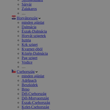
Sárvár
Zalakaros
…
Horvátország
minden ajánlat
Dalmácia
Észak-Dalmácia
Horvát szigetek
Isztria
Krk sziget
Kvarner-öböl
Közép-Dalmácia
Pag sziget
Vodice
…
Csehország
minden ajánlat
Adršpach
Beszkidek
Brno
Dél-Csehország
Dél-Morvaország
Észak-Csehország
Kelet-Csehország