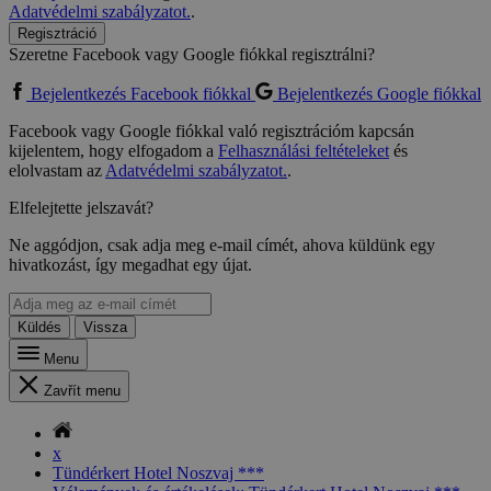
Adatvédelmi szabályzatot.
.
Regisztráció
Szeretne Facebook vagy Google fiókkal regisztrálni?
Bejelentkezés Facebook fiókkal
Bejelentkezés Google fiókkal
Facebook vagy Google fiókkal való regisztrációm kapcsán
kijelentem, hogy elfogadom a
Felhasználási feltételeket
és
elolvastam az
Adatvédelmi szabályzatot.
.
Elfelejtette jelszavát?
Ne aggódjon, csak adja meg e-mail címét, ahova küldünk egy
hivatkozást, így megadhat egy újat.
Küldés
Vissza
Menu
Zavřít menu
x
Tündérkert Hotel Noszvaj ***