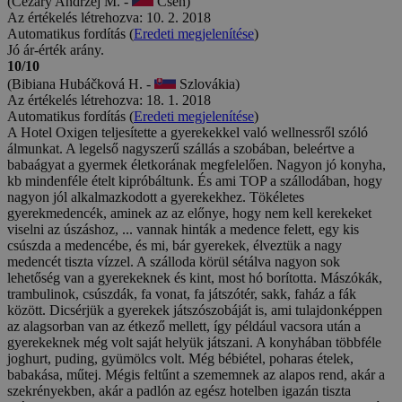
(Cezary Andrzej M. -
Cseh)
Az értékelés létrehozva: 10. 2. 2018
Automatikus fordítás (
Eredeti megjelenítése
)
Jó ár-érték arány.
10/10
(Bibiana Hubáčková H. -
Szlovákia)
Az értékelés létrehozva: 18. 1. 2018
Automatikus fordítás (
Eredeti megjelenítése
)
A Hotel Oxigen teljesítette a gyerekekkel való wellnessről szóló
álmunkat. A legelső nagyszerű szállás a szobában, beleértve a
babaágyat a gyermek életkorának megfelelően. Nagyon jó konyha,
kb mindenféle ételt kipróbáltunk. És ami TOP a szállodában, hogy
nagyon jól alkalmazkodott a gyerekekhez. Tökéletes
gyerekmedencék, aminek az az előnye, hogy nem kell kerekeket
viselni az úszáshoz, ... vannak hinták a medence felett, egy kis
csúszda a medencébe, és mi, bár gyerekek, élveztük a nagy
medencét tiszta vízzel. A szálloda körül sétálva nagyon sok
lehetőség van a gyerekeknek és kint, most hó borította. Mászókák,
trambulinok, csúszdák, fa vonat, fa játszótér, sakk, faház a fák
között. Dicsérjük a gyerekek játszószobáját is, ami tulajdonképpen
az alagsorban van az étkező mellett, így például vacsora után a
gyerekeknek még volt saját helyük játszani. A konyhában többféle
joghurt, puding, gyümölcs volt. Még bébiétel, poharas ételek,
babakása, műtej. Mégis feltűnt a szememnek az alapos rend, akár a
szekrényekben, akár a padlón az egész hotelben igazán tiszta