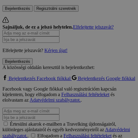
Bejelentkezés
Regisztrálni szeretnék
Sajnáljuk, de ez a jelszó helytelen.
Elfelejtette jelszavát?
Elfelejtette jelszavát?
Kérjen újat!
Bejelentkezés
A közösségi oldalán keresztül is bejelentkezhet:
Bejelentkezés Facebook fiókkal
Bejelentkezés Google fiókkal
Facebook vagy Google fiókkal való regisztrációm kapcsán
kijelentem, hogy elfogadom a
Felhasználási feltételeket
és
elolvastam az
Adatvédelmi szabályzatot.
.
Értesülni akarok e-mailben a Travelking újdonságairól,
különleges ajánlatairól és egyéb kedvezményeiről az
Adatvédelmi
szabályzatot.
.
Elfogadom a
Felhasználási feltételeket
és az