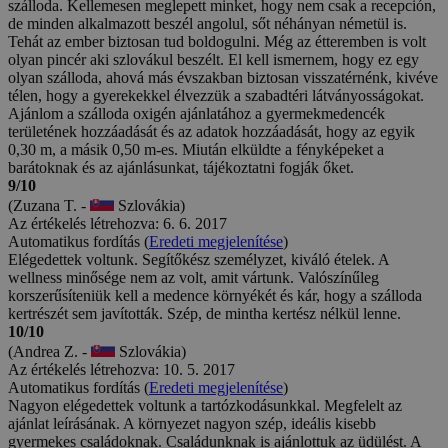
szálloda. Kellemesen meglepett minket, hogy nem csak a recepción,
de minden alkalmazott beszél angolul, sőt néhányan németül is.
Tehát az ember biztosan tud boldogulni. Még az étteremben is volt
olyan pincér aki szlovákul beszélt. El kell ismernem, hogy ez egy
olyan szálloda, ahová más évszakban biztosan visszatérnénk, kivéve
télen, hogy a gyerekekkel élvezzük a szabadtéri látványosságokat.
Ajánlom a szálloda oxigén ajánlatához a gyermekmedencék
területének hozzáadását és az adatok hozzáadását, hogy az egyik
0,30 m, a másik 0,50 m-es. Miután elküldte a fényképeket a
barátoknak és az ajánlásunkat, tájékoztatni fogják őket.
9/10
(Zuzana T. -
Szlovákia)
Az értékelés létrehozva: 6. 6. 2017
Automatikus fordítás (
Eredeti megjelenítése
)
Elégedettek voltunk. Segítőkész személyzet, kiváló ételek. A
wellness minősége nem az volt, amit vártunk. Valószínűleg
korszerűsíteniük kell a medence környékét és kár, hogy a szálloda
kertrészét sem javították. Szép, de mintha kertész nélkül lenne.
10/10
(Andrea Z. -
Szlovákia)
Az értékelés létrehozva: 10. 5. 2017
Automatikus fordítás (
Eredeti megjelenítése
)
Nagyon elégedettek voltunk a tartózkodásunkkal. Megfelelt az
ajánlat leírásának. A környezet nagyon szép, ideális kisebb
gyermekes családoknak. Családunknak is ajánlottuk az üdülést. A