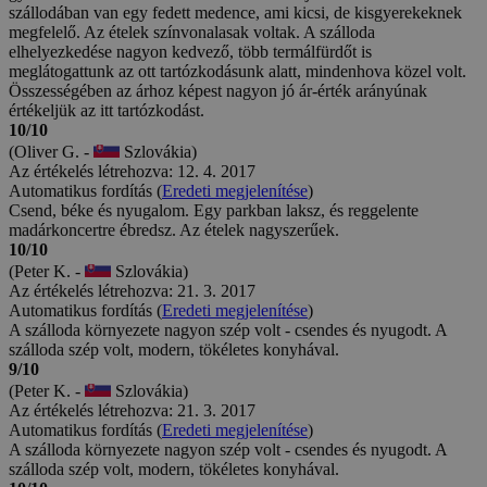
szállodában van egy fedett medence, ami kicsi, de kisgyerekeknek
megfelelő. Az ételek színvonalasak voltak. A szálloda
elhelyezkedése nagyon kedvező, több termálfürdőt is
meglátogattunk az ott tartózkodásunk alatt, mindenhova közel volt.
Összességében az árhoz képest nagyon jó ár-érték arányúnak
értékeljük az itt tartózkodást.
10/10
(Oliver G. -
Szlovákia)
Az értékelés létrehozva: 12. 4. 2017
Automatikus fordítás (
Eredeti megjelenítése
)
Csend, béke és nyugalom. Egy parkban laksz, és reggelente
madárkoncertre ébredsz. Az ételek nagyszerűek.
10/10
(Peter K. -
Szlovákia)
Az értékelés létrehozva: 21. 3. 2017
Automatikus fordítás (
Eredeti megjelenítése
)
A szálloda környezete nagyon szép volt - csendes és nyugodt. A
szálloda szép volt, modern, tökéletes konyhával.
9/10
(Peter K. -
Szlovákia)
Az értékelés létrehozva: 21. 3. 2017
Automatikus fordítás (
Eredeti megjelenítése
)
A szálloda környezete nagyon szép volt - csendes és nyugodt. A
szálloda szép volt, modern, tökéletes konyhával.