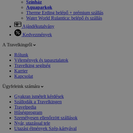
Színház
Aquaparkok
Therme Erding belépő + prémium szállás
Water World Rulantica: belépő és szállás
Ajándékutalvány
Kedvezmények
A Travelkingről
Rólunk
Vélemények és tapasztalatok
Travelking segítség
Karrier
Kapcsolat
Ügyfeleink számára
Gyakran ismételt kérdések
Szállodák a Travelkingen
Travelpedia
Hűségprogram
Személyesen ellenőrzött szállások
Nyár, utazással tele
Utazási élmények Szép-kártyával