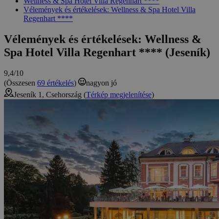
Wellness & Spa Hotel Villa Regenhart ****
Vélemények és értékelések: Wellness & Spa Hotel Villa
Regenhart ****
Vélemények és értékelések: Wellness &
Spa Hotel Villa Regenhart **** (Jeseník)
9,4/10
(Összesen
69 értékelés
)
nagyon jó
Jeseník 1, Csehország (
Térkép megjelenítése
)