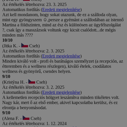
Az értékelés létrehozva: 23. 3. 2025
Automatikus fordítás (
Eredeti megjelenítése
)
Azt kell mondanom, hogy sokat utazunk, de ez a szálloda olyan,
mint egy gyöngyszem ☺️,persze a gyémánt a szállodában az istennő
Martina a földszinten, mind az ész és különösen az ügyfélszolgálat
?, csak így a masszázsok voltunk egy kicsit csalódott...de mégis
minden más ????
10/10
(Jitka K. -
Cseh)
Az értékelés létrehozva: 2. 3. 2025
Automatikus fordítás (
Eredeti megjelenítése
)
Minden kiváló volt - profi és barátságos személyzet (a recepción, az
étteremben és a wellness részlegen), kiváló ételek, csodálatos
wellness és gyönyörű, csendes helyen.
9/10
(Kristýna H. -
Cseh)
Az értékelés létrehozva: 3. 2. 2025
Automatikus fordítás (
Eredeti megjelenítése
)
A kellemetlen recepciós hölgyet leszámítva minden tökéletes volt.
Nagy kár, mert ő az első ember, akivel kapcsolatba kerülsz, és ez
elrontja a benyomásodat.
9/10
(Alena F. -
Cseh)
Az értékelés létrehozva: 1. 12. 2024