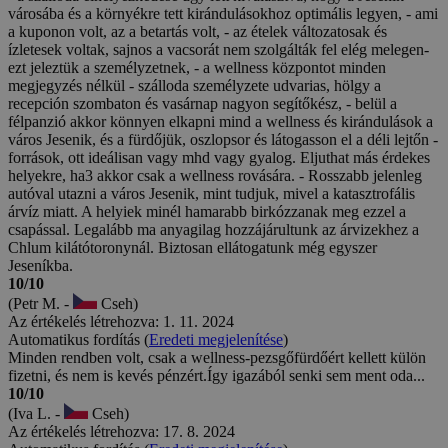
városába és a környékre tett kirándulásokhoz optimális legyen, - ami
a kuponon volt, az a betartás volt, - az ételek változatosak és
ízletesek voltak, sajnos a vacsorát nem szolgálták fel elég melegen-
ezt jeleztük a személyzetnek, - a wellness központot minden
megjegyzés nélkül - szálloda személyzete udvarias, hölgy a
recepción szombaton és vasárnap nagyon segítőkész, - belül a
félpanzió akkor könnyen elkapni mind a wellness és kirándulások a
város Jesenik, és a fürdőjük, oszlopsor és látogasson el a déli lejtőn -
források, ott ideálisan vagy mhd vagy gyalog. Eljuthat más érdekes
helyekre, ha3 akkor csak a wellness rovására. - Rosszabb jelenleg
autóval utazni a város Jesenik, mint tudjuk, mivel a katasztrofális
árvíz miatt. A helyiek minél hamarabb birkózzanak meg ezzel a
csapással. Legalább ma anyagilag hozzájárultunk az árvizekhez a
Chlum kilátótoronynál. Biztosan ellátogatunk még egyszer
Jeseníkba.
10/10
(Petr M. -
Cseh)
Az értékelés létrehozva: 1. 11. 2024
Automatikus fordítás (
Eredeti megjelenítése
)
Minden rendben volt, csak a wellness-pezsgőfürdőért kellett külön
fizetni, és nem is kevés pénzért.Így igazából senki sem ment oda...
10/10
(Iva L. -
Cseh)
Az értékelés létrehozva: 17. 8. 2024