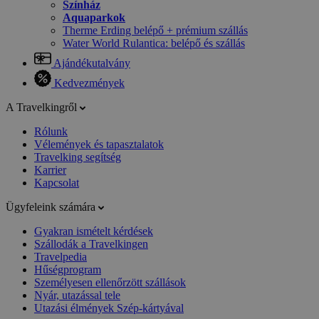
Színház
Aquaparkok
Therme Erding belépő + prémium szállás
Water World Rulantica: belépő és szállás
Ajándékutalvány
Kedvezmények
A Travelkingről
Rólunk
Vélemények és tapasztalatok
Travelking segítség
Karrier
Kapcsolat
Ügyfeleink számára
Gyakran ismételt kérdések
Szállodák a Travelkingen
Travelpedia
Hűségprogram
Személyesen ellenőrzött szállások
Nyár, utazással tele
Utazási élmények Szép-kártyával