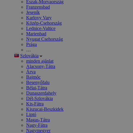
Észak-Morvaország
Franzensbad
Jeseník
Karlovy Vary
Közép-Csehország
Lednice-Valtice
Marienbad
Nyugat Csehország
Prága
…
Szlovákia
minden ajánlat
Alacsony-Tátra
Árva
Bajmóc
Besenyőfalu
Bélai-Tátra
Dunaszerdahely
Dél-Szlovákia
Kis-Fátra
Kiszucai-Beszkidek
Liptó
Magas-Tátra
Nagy-Fátra
Nagymegyer