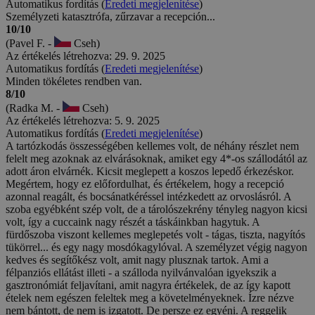
Automatikus fordítás (
Eredeti megjelenítése
)
Személyzeti katasztrófa, zűrzavar a recepción...
10/10
(Pavel F. -
Cseh)
Az értékelés létrehozva: 29. 9. 2025
Automatikus fordítás (
Eredeti megjelenítése
)
Minden tökéletes rendben van.
8/10
(Radka M. -
Cseh)
Az értékelés létrehozva: 5. 9. 2025
Automatikus fordítás (
Eredeti megjelenítése
)
A tartózkodás összességében kellemes volt, de néhány részlet nem
felelt meg azoknak az elvárásoknak, amiket egy 4*-os szállodától az
adott áron elvárnék. Kicsit meglepett a koszos lepedő érkezéskor.
Megértem, hogy ez előfordulhat, és értékelem, hogy a recepció
azonnal reagált, és bocsánatkéréssel intézkedett az orvoslásról. A
szoba egyébként szép volt, de a tárolószekrény tényleg nagyon kicsi
volt, így a cuccaink nagy részét a táskáinkban hagytuk. A
fürdőszoba viszont kellemes meglepetés volt - tágas, tiszta, nagyítós
tükörrel... és egy nagy mosdókagylóval. A személyzet végig nagyon
kedves és segítőkész volt, amit nagy plusznak tartok. Ami a
félpanziós ellátást illeti - a szálloda nyilvánvalóan igyekszik a
gasztronómiát feljavítani, amit nagyra értékelek, de az így kapott
ételek nem egészen feleltek meg a követelményeknek. Ízre nézve
nem bántott, de nem is izgatott. De persze ez egyéni. A reggelik