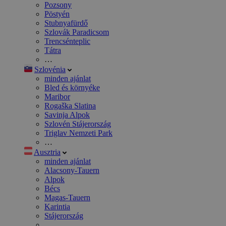
Pozsony
Pöstyén
Stubnyafürdő
Szlovák Paradicsom
Trencsénteplic
Tátra
…
Szlovénia
minden ajánlat
Bled és környéke
Maribor
Rogaška Slatina
Savinja Alpok
Szlovén Stájerország
Triglav Nemzeti Park
…
Ausztria
minden ajánlat
Alacsony-Tauern
Alpok
Bécs
Magas-Tauern
Karintia
Stájerország
…