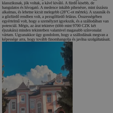
klasszikusak, jók voltak, a kávé kiváló. A fürdő kisebb, de
hangulatos és hívogató. A medence inkább pihenésre, mint úszásra
alkalmas, és lehetne kicsit melegebb (28°C-ot mértek). A szaunák és
a gőzfürdő rendben volt, a pezsgőfürdő feláras. Összességében
egyértelmű volt, hogy a személyzet igyekszik, és a szállodában van
potenciál. Mégis, az árat tekintve (több mint 9700 CZK két
éjszakára) minden tekintetben valamivel magasabb színvonalat
vártam. Ugyanakkor úgy gondolom, hogy a szállodának megvan a
képessége arra, hogy tovább finomhangolja és javítsa szolgáltatásait.