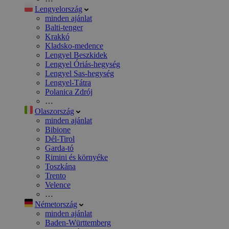
Lengyelország
minden ajánlat
Balti-tenger
Krakkó
Kladsko-medence
Lengyel Beszkidek
Lengyel Óriás-hegység
Lengyel Sas-hegység
Lengyel-Tátra
Polanica Zdrój
…
Olaszország
minden ajánlat
Bibione
Dél-Tirol
Garda-tó
Rimini és környéke
Toszkána
Trento
Velence
…
Németország
minden ajánlat
Baden-Württemberg