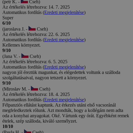
(petr K. -
Cseh)
Az értékelés létrehozva: 14. 7. 2025
Automatikus fordítás (
Eredeti megjelenítése
)
Super
6/10
(jaroslava J. -
Cseh)
Az értékelés létrehozva: 22. 6. 2025
Automatikus fordítás (
Eredeti megjelenítése
)
Kellemes környezet.
9/10
(Jana V. -
Cseh)
Az értékelés létrehozva: 6. 5. 2025
Automatikus fordítás (
Eredeti megjelenítése
)
nagyon jól éreztük magunkat, és elégedettek voltunk a szálloda
szolgáltatásaival, nagyon tetszett a környezet.
9/10
(Miroslav M. -
Cseh)
Az értékelés létrehozva: 18. 4. 2025
Automatikus fordítás (
Eredeti megjelenítése
)
Félpanziós ellátást kaptunk. Az érkezés utáni első vacsoránál
megfeledkeztek rólunk. Azt mondták, hogy a kollégám nem adta
oda a konyhai anyagokat. Oké. Vártunk egy órát. Egyébként remek
ételek, szép szálloda, kiváló személyzet.
10/10
(Pavla H. -
Cseh)