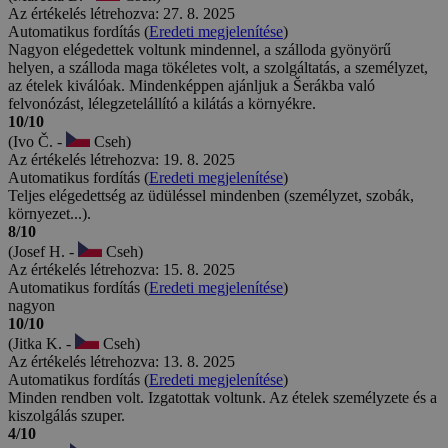
Az értékelés létrehozva: 27. 8. 2025
Automatikus fordítás (
Eredeti megjelenítése
)
Nagyon elégedettek voltunk mindennel, a szálloda gyönyörű
helyen, a szálloda maga tökéletes volt, a szolgáltatás, a személyzet,
az ételek kiválóak. Mindenképpen ajánljuk a Šerákba való
felvonózást, lélegzetelállító a kilátás a környékre.
10/10
(Ivo Č. -
Cseh)
Az értékelés létrehozva: 19. 8. 2025
Automatikus fordítás (
Eredeti megjelenítése
)
Teljes elégedettség az üdüléssel mindenben (személyzet, szobák,
környezet...).
8/10
(Josef H. -
Cseh)
Az értékelés létrehozva: 15. 8. 2025
Automatikus fordítás (
Eredeti megjelenítése
)
nagyon
10/10
(Jitka K. -
Cseh)
Az értékelés létrehozva: 13. 8. 2025
Automatikus fordítás (
Eredeti megjelenítése
)
Minden rendben volt. Izgatottak voltunk. Az ételek személyzete és a
kiszolgálás szuper.
4/10