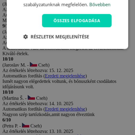
szabályzatunknak megfelelően.
Bővebben
(Jitka K. -
Cseh)
Az értékelés létrehozva: 10. 6. 2026
Automatikus fordítás (
Eredeti megjelenítése
)
ÖSSZES ELFOGADÁSA
Minden tökéletes.
9/10
(Jan L. -
Cseh)
RÉSZLETEK MEGJELENÍTÉSE
Az értékelés létrehozva: 1. 3. 2026
Automatikus fordítás (
Eredeti megjelenítése
)
A szállodában való tartózkodásunk megfelelt az elvárásainknak.
Kiváló ételek.
10/10
(Jaroslav M. -
Cseh)
Az értékelés létrehozva: 15. 12. 2025
Automatikus fordítás (
Eredeti megjelenítése
)
Ismét nagyon elégedettek voltunk, és bónuszként csodálatos
időjárásunk volt.
10/10
(Martina Š. -
Cseh)
Az értékelés létrehozva: 14. 10. 2025
Automatikus fordítás (
Eredeti megjelenítése
)
Nagyon szép tartózkodás,amit nagyon élveztünk
6/10
(Petra P. -
Cseh)
Az értékelés létrehozva: 13. 10. 2025