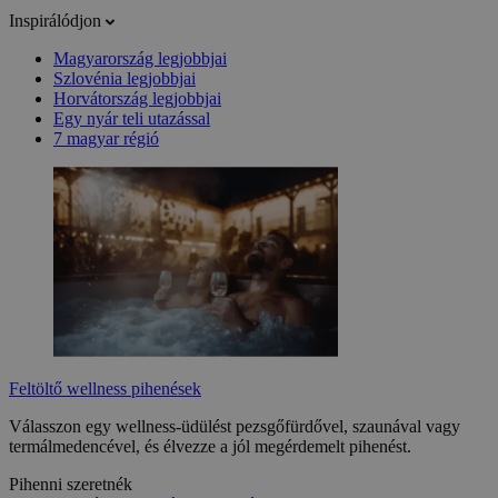
Inspirálódjon
Magyarország legjobbjai
Szlovénia legjobbjai
Horvátország legjobbjai
Egy nyár teli utazással
7 magyar régió
Feltöltő wellness pihenések
Válasszon egy wellness-üdülést pezsgőfürdővel, szaunával vagy
termálmedencével, és élvezze a jól megérdemelt pihenést.
Pihenni szeretnék