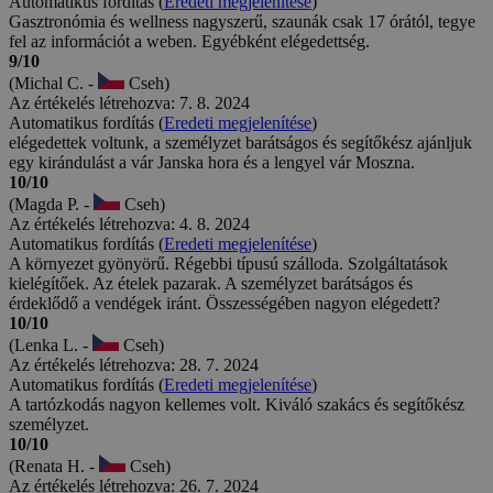
Automatikus fordítás (
Eredeti megjelenítése
)
Gasztronómia és wellness nagyszerű, szaunák csak 17 órától, tegye
fel az információt a weben. Egyébként elégedettség.
9/10
(Michal C. -
Cseh)
Az értékelés létrehozva: 7. 8. 2024
Automatikus fordítás (
Eredeti megjelenítése
)
elégedettek voltunk, a személyzet barátságos és segítőkész ajánljuk
egy kirándulást a vár Janska hora és a lengyel vár Moszna.
10/10
(Magda P. -
Cseh)
Az értékelés létrehozva: 4. 8. 2024
Automatikus fordítás (
Eredeti megjelenítése
)
A környezet gyönyörű. Régebbi típusú szálloda. Szolgáltatások
kielégítőek. Az ételek pazarak. A személyzet barátságos és
érdeklődő a vendégek iránt. Összességében nagyon elégedett?
10/10
(Lenka L. -
Cseh)
Az értékelés létrehozva: 28. 7. 2024
Automatikus fordítás (
Eredeti megjelenítése
)
A tartózkodás nagyon kellemes volt. Kiváló szakács és segítőkész
személyzet.
10/10
(Renata H. -
Cseh)
Az értékelés létrehozva: 26. 7. 2024