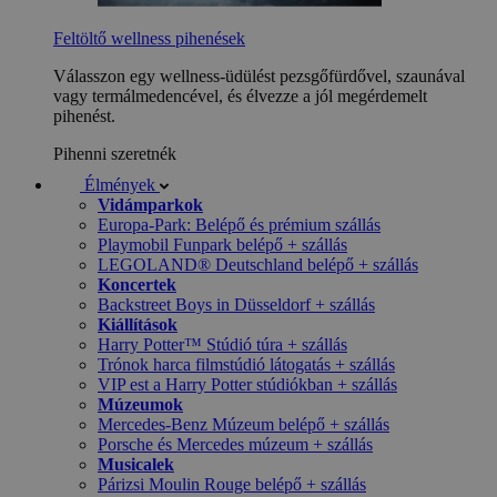
Feltöltő wellness pihenések
Válasszon egy wellness-üdülést pezsgőfürdővel, szaunával
vagy termálmedencével, és élvezze a jól megérdemelt
pihenést.
Pihenni szeretnék
Élmények
Vidámparkok
Europa-Park: Belépő és prémium szállás
Playmobil Funpark belépő + szállás
LEGOLAND® Deutschland belépő + szállás
Koncertek
Backstreet Boys in Düsseldorf + szállás
Kiállítások
Harry Potter™ Stúdió túra + szállás
Trónok harca filmstúdió látogatás + szállás
VIP est a Harry Potter stúdiókban + szállás
Múzeumok
Mercedes-Benz Múzeum belépő + szállás
Porsche és Mercedes múzeum + szállás
Musicalek
Párizsi Moulin Rouge belépő + szállás