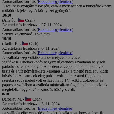
Automatikus fordítás (
Eredeti megjelenítése
)
A wellness szolgáltatások jók, csak a medencében a buborékok nem
működnek jelenleg. A környezet gyönyörű.
10/10
(Jana Š. -
Cseh)
Az értékelés létrehozva: 27. 11. 2024
Automatikus fordítás (
Eredeti megjelenítése
)
Semmi kivetnivaló. Tökéletes.
10/10
(Radka B. -
Cseh)
Az értékelés létrehozva: 6. 11. 2024
Automatikus fordítás (
Eredeti megjelenítése
)
A szálloda szép volt,tiszta,a személyzet kedves és
segítőkész.Elhelyezkedés nagyszerű,csendes zavartalan hely,sok
parkoló és remek konyha.A medence szépen karbantartott,a víz
tiszta és a víz hőmérséklete kellemes.Csak a pihenő rész egy kicsit
hűvösebb.A matracok elég puhák voltak,de ez attól függ ki mit
szeret.a szoba meleg volt és szép nagy TV volt.fürdőköpeny és
papucs a szobában.a szálloda minimálisan foglalt volt,ami nekünk
megfelelt.a reggeli változatos és bőséges volt.
8/10
(Jaroslav M. -
Cseh)
Az értékelés létrehozva: 3. 11. 2024
Automatikus fordítás (
Eredeti megjelenítése
)
- a szálloda elhelyezkedése úgy lett kiválasztva, hogy a Jesenik