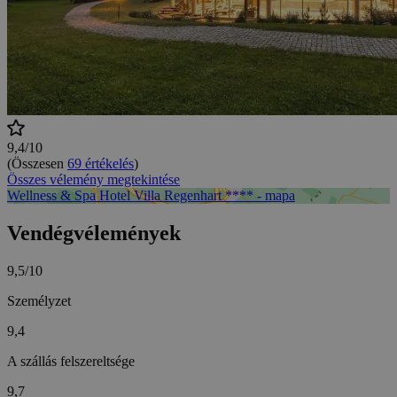
9,4/10
(Összesen
69 értékelés
)
Összes vélemény megtekintése
Wellness & Spa Hotel Villa Regenhart **** - mapa
Vendégvélemények
9,5/10
Személyzet
9,4
A szállás felszereltsége
9,7