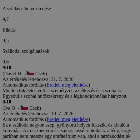
A szállás elhelyezkedése
9,7
Ellátás
9,5
Szállodai szolgáltatások
9,6
9/10
(David H. -
Cseh)
Az értékelés létrehozva: 31. 7. 2026
Automatikus fordítás (
Eredeti megjelenítése
)
Minden tökéletes volt: a személyzet, az étkezés és a szoba is.
Egyedül a szobai hűtőszekrény és a légkondicionálás hiányzott.
8/10
(Iva O. -
Cseh)
Az értékelés létrehozva: 19. 7. 2026
Automatikus fordítás (
Eredeti megjelenítése
)
Ez a szálloda nagyon szép, gyönyörű helyen fekszik, és kiváló a
konyhája. Az összbenyomást sajnos kissé rontotta az a tény, hogy a
parkban nem messze egy amfiteátrum van, ahol a tartózkodásunk