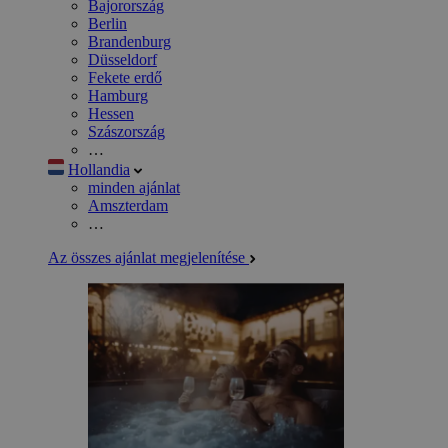
Bajorország
Berlin
Brandenburg
Düsseldorf
Fekete erdő
Hamburg
Hessen
Szászország
…
Hollandia
minden ajánlat
Amszterdam
…
Az összes ajánlat megjelenítése