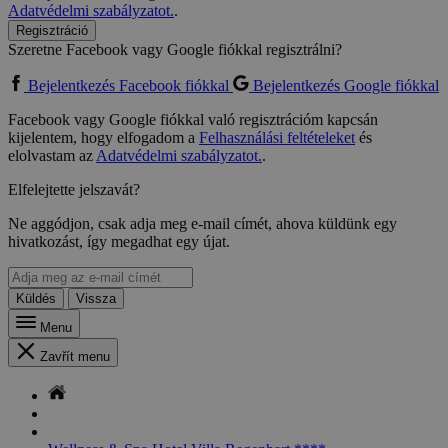
Adatvédelmi szabályzatot.
.
Regisztráció
Szeretne Facebook vagy Google fiókkal regisztrálni?
Bejelentkezés Facebook fiókkal
Bejelentkezés Google fiókkal
Facebook vagy Google fiókkal való regisztrációm kapcsán
kijelentem, hogy elfogadom a
Felhasználási feltételeket
és
elolvastam az
Adatvédelmi szabályzatot.
.
Elfelejtette jelszavát?
Ne aggódjon, csak adja meg e-mail címét, ahova küldünk egy
hivatkozást, így megadhat egy újat.
Küldés
Vissza
Menu
Zavřít menu