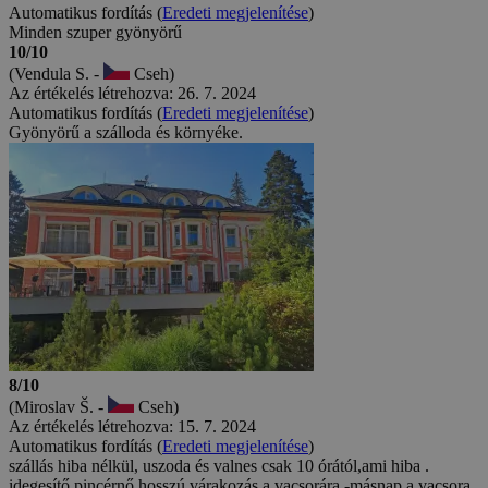
Automatikus fordítás (
Eredeti megjelenítése
)
Minden szuper gyönyörű
10/10
(Vendula S. -
Cseh)
Az értékelés létrehozva: 26. 7. 2024
Automatikus fordítás (
Eredeti megjelenítése
)
Gyönyörű a szálloda és környéke.
8/10
(Miroslav Š. -
Cseh)
Az értékelés létrehozva: 15. 7. 2024
Automatikus fordítás (
Eredeti megjelenítése
)
szállás hiba nélkül, uszoda és valnes csak 10 órától,ami hiba .
idegesítő pincérnő,hosszú várakozás a vacsorára,-másnap a vacsora