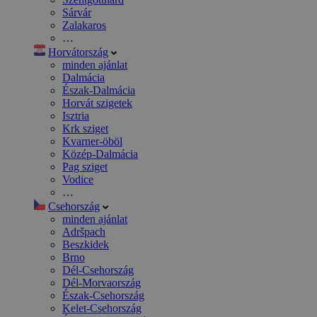
Sárvár
Zalakaros
…
Horvátország
minden ajánlat
Dalmácia
Észak-Dalmácia
Horvát szigetek
Isztria
Krk sziget
Kvarner-öböl
Közép-Dalmácia
Pag sziget
Vodice
…
Csehország
minden ajánlat
Adršpach
Beszkidek
Brno
Dél-Csehország
Dél-Morvaország
Észak-Csehország
Kelet-Csehország