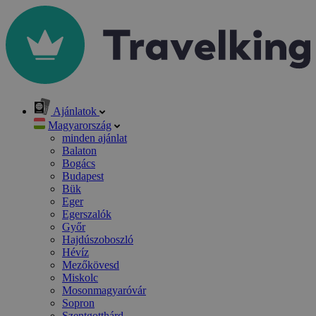
Ajánlatok
Magyarország
minden ajánlat
Balaton
Bogács
Budapest
Bük
Eger
Egerszalók
Győr
Hajdúszoboszló
Hévíz
Mezőkövesd
Miskolc
Mosonmagyaróvár
Sopron
Szentgotthárd