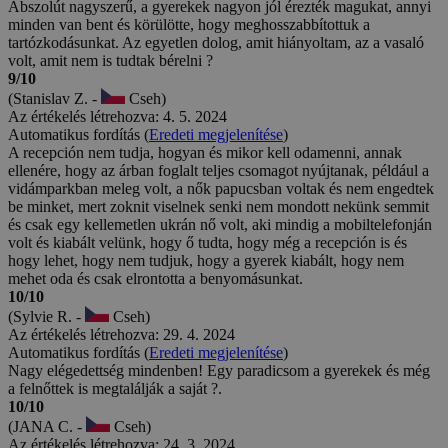
Abszolút nagyszerű, a gyerekek nagyon jól érezték magukat, annyi
minden van bent és körülötte, hogy meghosszabbítottuk a
tartózkodásunkat. Az egyetlen dolog, amit hiányoltam, az a vasaló
volt, amit nem is tudtak bérelni ?
9/10
(Stanislav Z. -
Cseh)
Az értékelés létrehozva: 4. 5. 2024
Automatikus fordítás (
Eredeti megjelenítése
)
A recepción nem tudja, hogyan és mikor kell odamenni, annak
ellenére, hogy az árban foglalt teljes csomagot nyújtanak, például a
vidámparkban meleg volt, a nők papucsban voltak és nem engedtek
be minket, mert zoknit viselnek senki nem mondott nekünk semmit
és csak egy kellemetlen ukrán nő volt, aki mindig a mobiltelefonján
volt és kiabált velünk, hogy ő tudta, hogy még a recepción is és
hogy lehet, hogy nem tudjuk, hogy a gyerek kiabált, hogy nem
mehet oda és csak elrontotta a benyomásunkat.
10/10
(Sylvie R. -
Cseh)
Az értékelés létrehozva: 29. 4. 2024
Automatikus fordítás (
Eredeti megjelenítése
)
Nagy elégedettség mindenben! Egy paradicsom a gyerekek és még
a felnőttek is megtalálják a saját ?.
10/10
(JANA C. -
Cseh)
Az értékelés létrehozva: 24. 3. 2024