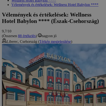
Wellness Hotel Babylon ****
Vélemények és értékelések: Wellness Hotel Babylon ****
Vélemények és értékelések: Wellness
Hotel Babylon **** (Észak-Csehország)
9,7/10
(Összesen
88 értékelés
)
nagyon jó
Liberec, Csehország (
Térkép megjelenítése
)