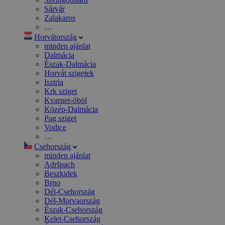
Sárvár
Zalakaros
…
Horvátország
minden ajánlat
Dalmácia
Észak-Dalmácia
Horvát szigetek
Isztria
Krk sziget
Kvarner-öböl
Közép-Dalmácia
Pag sziget
Vodice
…
Csehország
minden ajánlat
Adršpach
Beszkidek
Brno
Dél-Csehország
Dél-Morvaország
Észak-Csehország
Kelet-Csehország