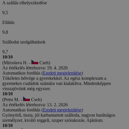
A szállás elhelyezkedése
9,5
Ellátás
9,8
Szállodai szolgáltatások
9,7
10/10
(Miroslava H. -
Cseh)
Az értékelés létrehozva: 19. 4. 2026
Automatikus fordítás (
Eredeti megjelenítése
)
Tökéletes hétvége a gyerekekkel. Az egész komplexum a
gyermekes családok számára van kialakítva. Mindenképpen
visszajövünk még egyszer.
10/10
(Petra M. -
Cseh)
Az értékelés létrehozva: 13. 2. 2026
Automatikus fordítás (
Eredeti megjelenítése
)
Gyönyörű, tiszta, jól karbantartott szálloda, nagyon barátságos
személyzet, kiváló reggeli, szuper szórakozás. Ajánlom.
10/10