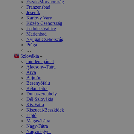
Észak-Morvaország
Franzensbad
Jeseník
Karlovy Vary
Közép-Csehország
Lednice-Valtice
Marienbad
Nyugat Csehország
Prága
…
Szlovákia
minden ajánlat
Alacsony-Tátra
Árva
Bajmóc
Besenyőfalu
Bélai-Tátra
Dunaszerdahely
Dél-Szlovákia
Kis-Fátra
Kiszucai-Beszkidek
Liptó
Magas-Tátra
Nagy-Fátra
Nagymegyer