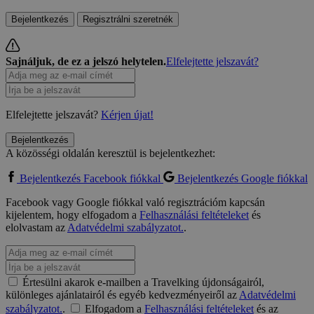
Bejelentkezés
Regisztrálni szeretnék
Sajnáljuk, de ez a jelszó helytelen.
Elfelejtette jelszavát?
Elfelejtette jelszavát?
Kérjen újat!
Bejelentkezés
A közösségi oldalán keresztül is bejelentkezhet:
Bejelentkezés Facebook fiókkal
Bejelentkezés Google fiókkal
Facebook vagy Google fiókkal való regisztrációm kapcsán
kijelentem, hogy elfogadom a
Felhasználási feltételeket
és
elolvastam az
Adatvédelmi szabályzatot.
.
Értesülni akarok e-mailben a Travelking újdonságairól,
különleges ajánlatairól és egyéb kedvezményeiről az
Adatvédelmi
szabályzatot.
.
Elfogadom a
Felhasználási feltételeket
és az