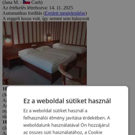
(Jana M. -
Cseh)
Az értékelés létrehozva: 14. 11. 2025
Automatikus fordítás (
Eredeti megjelenítése
)
A reggeli luxus volt, így semmi sem hiányzott
10/10
(Michal G. -
Cseh)
Ez a weboldal sütiket használ
Az értékelés létrehozva: 12. 8. 2025
Automatikus fordítás (
Eredeti megjelenítése
)
Ez a weboldal sütiket használ a
reggeli,nagyon változatos volt....nagyszerű választás....egynapos
túra a JEŠTĚD+látogatás az állatkertben.
felhasználói élmény javítása érdekében. A
10/10
weboldalunk használatával Ön hozzájárul
(Jana M. -
Cseh)
az összes süti használatához, a Cookie
Az értékelés létrehozva: 7. 4. 2025