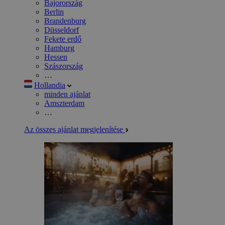
Bajorország
Berlin
Brandenburg
Düsseldorf
Fekete erdő
Hamburg
Hessen
Szászország
…
Hollandia
minden ajánlat
Amszterdam
…
Az összes ajánlat megjelenítése