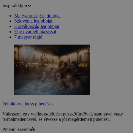
Inspirálódjon
Magyarország legjobbjai
Szlovénia legjobbjai
Horvátország legjobbjai
Egy nyár teli utazással
7 magyar régió
Feltöltő wellness pihenések
Válasszon egy wellness-üdülést pezsgőfürdővel, szaunával vagy
termálmedencével, és élvezze a jól megérdemelt pihenést.
Pihenni szeretnék