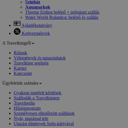
Színház
Aquaparkok
Therme Erding belépő + prémium szállás
Water World Rulantica: belépő és szállás
Ajándékutalvány
Kedvezmények
A Travelkingről
Rólunk
Vélemények és tapasztalatok
Travelking segítség
Karrier
Kapcsolat
Ügyfeleink számára
Gyakran ismételt kérdések
Szállodák a Travelkingen
Travelpedia
Hűségprogram
Személyesen ellenőrzött szállások
Nyár, utazással tele
Utazási élmények Szép-kártyával