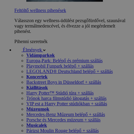
Feltöltő wellness pihenések
Válasszon egy wellness-üdülést pezsgőfürdővel, szaunával
vagy termálmedencével, és élvezze a jól megérdemelt
pihenést.
Pihenni szeretnék
Élmények
Vidámparkok
Europa-Park: Belépő és prémium szállás
Playmobil Funpark belépő + szállás
LEGOLAND® Deutschland belépő + szállás
Koncertek
Backstreet Boys in Düsseldorf + szállás
Kiállítások
Harry Potter™ Stúdió túra + szállás
Trónok harca filmstúdió látogatás + szállás
VIP est a Harry Potter stúdiókban + szállás
Múzeumok
Mercedes-Benz Múzeum belépő + szállás
Porsche és Mercedes múzeum + szállás
Musicalek
Párizsi Moulin Rouge belépő + szállás