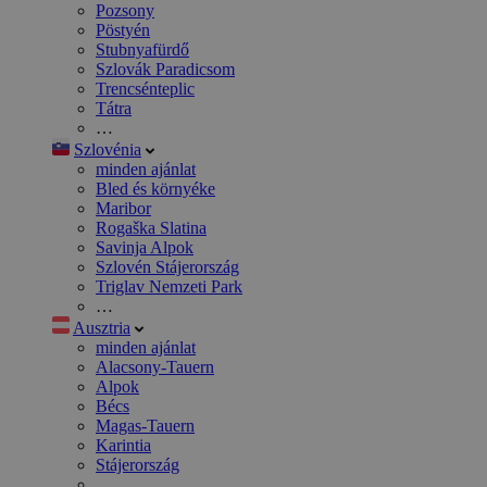
Pozsony
Pöstyén
Stubnyafürdő
Szlovák Paradicsom
Trencsénteplic
Tátra
…
Szlovénia
minden ajánlat
Bled és környéke
Maribor
Rogaška Slatina
Savinja Alpok
Szlovén Stájerország
Triglav Nemzeti Park
…
Ausztria
minden ajánlat
Alacsony-Tauern
Alpok
Bécs
Magas-Tauern
Karintia
Stájerország
…