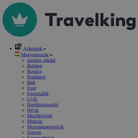
Ajánlatok
Magyarország
minden ajánlat
Balaton
Bogács
Budapest
Bük
Eger
Egerszalók
Győr
Hajdúszoboszló
Hévíz
Mezőkövesd
Miskolc
Mosonmagyaróvár
Sopron
Szentgotthárd