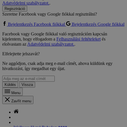
Adatvédelmi szabályzatot.
.
Regisztráció
Szeretne Facebook vagy Google fiókkal regisztrálni?
Bejelentkezés Facebook fiókkal
Bejelentkezés Google fiókkal
Facebook vagy Google fiókkal való regisztrációm kapcsán
kijelentem, hogy elfogadom a
Felhasználási feltételeket
és
elolvastam az
Adatvédelmi szabályzatot.
.
Elfelejtette jelszavát?
Ne aggódjon, csak adja meg e-mail címét, ahova küldünk egy
hivatkozást, így megadhat egy újat.
Küldés
Vissza
Menu
Zavřít menu