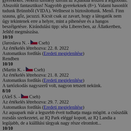
gyerekeket. Nekem személy szerint az IQlandia tetszett a legjobban.
Abszolút fantasztikus! Nagyobb gyerekeknek (8+). Valami hasonlót
tudunk Brünnből (VIDA). Wellnesst is biztosítottunk. Menő. Finn
szauna, gőz, jacuzzi. Kicsit csak az zavart, hogy a látogatók nem
úgy tekintenek erre a helyre, mint a pihenésre és a hangos
beszélgetésre. Kirándulási tipp: séta Liberecben, az Állatkertben,
Ještěd megmászása.
10/10
(Jaroslava N. -
Cseh)
Az értékelés létrehozva: 22. 8. 2022
Automatikus fordítás (
Eredeti megjelenítése
)
Rendben
10/10
(Martin K. -
Cseh)
Az értékelés létrehozva: 21. 8. 2022
Automatikus fordítás (
Eredeti megjelenítése
)
A tartózkodás nagyszerű volt, nagyon tetszett nekünk.
8/10
(Aleš S. -
Cseh)
Az értékelés létrehozva: 29. 7. 2022
Automatikus fordítás (
Eredeti megjelenítése
)
Az aquapark már a legszebb éveit tudhatja maga mögött. a csúszdák
rozsdás szerkezetei, az IQ Park eléggé kopott, az IQ Landia a
legújabb, de a kiállítási tárgyak nagy része elromlott...
10/10