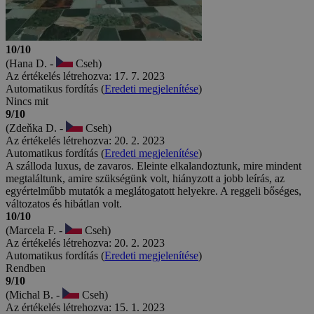
10/10
(Hana D. -
Cseh)
Az értékelés létrehozva: 17. 7. 2023
Automatikus fordítás (
Eredeti megjelenítése
)
Nincs mit
9/10
(Zdeňka D. -
Cseh)
Az értékelés létrehozva: 20. 2. 2023
Automatikus fordítás (
Eredeti megjelenítése
)
A szálloda luxus, de zavaros. Eleinte elkalandoztunk, mire mindent
megtaláltunk, amire szükségünk volt, hiányzott a jobb leírás, az
egyértelműbb mutatók a meglátogatott helyekre. A reggeli bőséges,
változatos és hibátlan volt.
10/10
(Marcela F. -
Cseh)
Az értékelés létrehozva: 20. 2. 2023
Automatikus fordítás (
Eredeti megjelenítése
)
Rendben
9/10
(Michal B. -
Cseh)
Az értékelés létrehozva: 15. 1. 2023