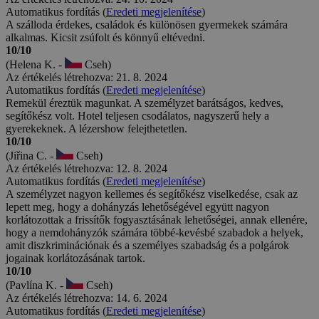
Automatikus fordítás (
Eredeti megjelenítése
)
A szálloda érdekes, családok és különösen gyermekek számára
alkalmas. Kicsit zsúfolt és könnyű eltévedni.
10/10
(Helena K. -
Cseh)
Az értékelés létrehozva: 21. 8. 2024
Automatikus fordítás (
Eredeti megjelenítése
)
Remekül éreztük magunkat. A személyzet barátságos, kedves,
segítőkész volt. Hotel teljesen csodálatos, nagyszerű hely a
gyerekeknek. A lézershow felejthetetlen.
10/10
(Jiřina C. -
Cseh)
Az értékelés létrehozva: 12. 8. 2024
Automatikus fordítás (
Eredeti megjelenítése
)
A személyzet nagyon kellemes és segítőkész viselkedése, csak az
lepett meg, hogy a dohányzás lehetőségével együtt nagyon
korlátozottak a frissítők fogyasztásának lehetőségei, annak ellenére,
hogy a nemdohányzók számára többé-kevésbé szabadok a helyek,
amit diszkriminációnak és a személyes szabadság és a polgárok
jogainak korlátozásának tartok.
10/10
(Pavlína K. -
Cseh)
Az értékelés létrehozva: 14. 6. 2024
Automatikus fordítás (
Eredeti megjelenítése
)