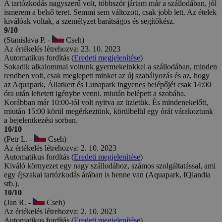
A tartózkodás nagyszerű volt, többször jártam már a szállodában, jól
ismerem a belső teret. Semmi sem változott, csak jobb lett. Az ételek
kiválóak voltak, a személyzet barátságos és segítőkész.
9/10
(Stanislava P. -
Cseh)
Az értékelés létrehozva: 23. 10. 2023
Automatikus fordítás (
Eredeti megjelenítése
)
Sokadik alkalommal voltunk gyermekeinkkel a szállodában, minden
rendben volt, csak meglepett minket az új szabályozás és az, hogy
az Aquapark, Állatkert és Lunapark ingyenes belépőjét csak 14:00
óra után lehetett igénybe venni. miután belépett a szobába.
Korábban már 10:00-tól volt nyitva az üzletük. És mindenekelőtt,
miután 15:00 körül megérkeztünk, körülbelül egy órát várakoztunk
a bejelentkezési sorban.
10/10
(Petr L. -
Cseh)
Az értékelés létrehozva: 2. 10. 2023
Automatikus fordítás (
Eredeti megjelenítése
)
Kiváló környezet egy nagy szállodához, számos szolgáltatással, ami
egy éjszakai tartózkodás árában is benne van (Aquapark, IQlandia
stb.).
10/10
(Jan R. -
Cseh)
Az értékelés létrehozva: 2. 10. 2023
Automatikus fordítás (
Eredeti megjelenítése
)