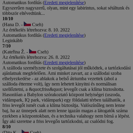
Automatikus fordítás (
Eredeti megjelenítése
)
Egyszerűen nagyszerű, olyan, mint egy labirintus, sokat sétáltunk és
többször eltévedtünk...
10/10
(Hana D. -
Cseh)
Az értékelés létrehozva: 8. 10. 2022
Automatikus fordítás (
Eredeti megjelenítése
)
Leginkább
7/10
(Kateřina Ž. -
Cseh)
Az értékelés létrehozva: 26. 8. 2022
Automatikus fordítás (
Eredeti megjelenítése
)
A szálloda személyzete és szolgáltatásai jól működtek, a tartózkodási
ajánlatnak megfelelően. Ami minket zavart, az a szállodai szoba
elhelyezkedése - az ablakok a belső átriumba vezettek (ahol a
szálloda étterme volt), így nem lehetett kinyitni és normálisan
szellőztetni, a &quot;friss&quot; levegőt csak a klíma biztosította.
Hasonlóan a Babylon szórakoztató központ helyiségei (uszoda,
vidámpark, IQ park, vidámpark) egy földalatti térben találhatók, a
friss levegőt ismét csak a klíma biztosítja. Valószínűleg nem lenne
baj, ha az ünnepek alatt nem lenne igazán magas a látogatók száma
ezekben a központokban, és a technika valahogy nem bírná a lépést.
Így aki szeretne a friss levegőn tartózkodni, az csalódni fog.
8/10
(Dita K. -
Cseh)