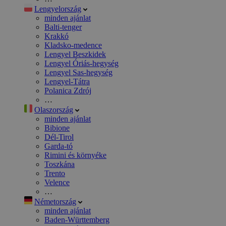
Lengyelország
minden ajánlat
Balti-tenger
Krakkó
Kladsko-medence
Lengyel Beszkidek
Lengyel Óriás-hegység
Lengyel Sas-hegység
Lengyel-Tátra
Polanica Zdrój
…
Olaszország
minden ajánlat
Bibione
Dél-Tirol
Garda-tó
Rimini és környéke
Toszkána
Trento
Velence
…
Németország
minden ajánlat
Baden-Württemberg