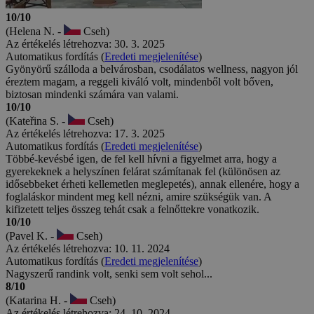
10/10
(Helena N. -
Cseh)
Az értékelés létrehozva: 30. 3. 2025
Automatikus fordítás (
Eredeti megjelenítése
)
Gyönyörű szálloda a belvárosban, csodálatos wellness, nagyon jól
éreztem magam, a reggeli kiváló volt, mindenből volt bőven,
biztosan mindenki számára van valami.
10/10
(Kateřina S. -
Cseh)
Az értékelés létrehozva: 17. 3. 2025
Automatikus fordítás (
Eredeti megjelenítése
)
Többé-kevésbé igen, de fel kell hívni a figyelmet arra, hogy a
gyerekeknek a helyszínen felárat számítanak fel (különösen az
idősebbeket érheti kellemetlen meglepetés), annak ellenére, hogy a
foglaláskor mindent meg kell nézni, amire szükségük van. A
kifizetett teljes összeg tehát csak a felnőttekre vonatkozik.
10/10
(Pavel K. -
Cseh)
Az értékelés létrehozva: 10. 11. 2024
Automatikus fordítás (
Eredeti megjelenítése
)
Nagyszerű randink volt, senki sem volt sehol...
8/10
(Katarina H. -
Cseh)
Az értékelés létrehozva: 24. 10. 2024