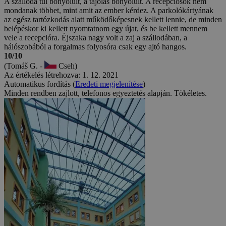
A szálloda túl bonyolult, a tájolás bonyolult. A recepciósok nem
mondanak többet, mint amit az ember kérdez. A parkolókártyának
az egész tartózkodás alatt működőképesnek kellett lennie, de minden
belépéskor ki kellett nyomtatnom egy újat, és be kellett mennem
vele a recepcióra. Éjszaka nagy volt a zaj a szállodában, a
hálószobából a forgalmas folyosóra csak egy ajtó hangos.
10/10
(Tomáš G. -
Cseh)
Az értékelés létrehozva: 1. 12. 2021
Automatikus fordítás (
Eredeti megjelenítése
)
Minden rendben zajlott, telefonos egyeztetés alapján. Tökéletes.