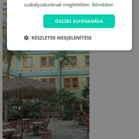
Automatikus fordítás (
Eredeti megjelenítése
)
szabályzatunknak megfelelően.
Bővebben
Minden nagyszerű volt.
ÖSSZES ELFOGADÁSA
RÉSZLETEK MEGJELENÍTÉSE