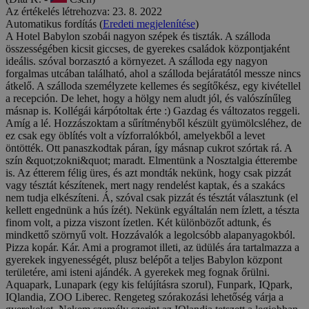
Az értékelés létrehozva: 23. 8. 2022
Automatikus fordítás (
Eredeti megjelenítése
)
A Hotel Babylon szobái nagyon szépek és tiszták. A szálloda
összességében kicsit giccses, de gyerekes családok központjaként
ideális. szóval borzasztó a környezet. A szálloda egy nagyon
forgalmas utcában található, ahol a szálloda bejáratától messze nincs
átkelő. A szálloda személyzete kellemes és segítőkész, egy kivétellel
a recepción. De lehet, hogy a hölgy nem aludt jól, és valószínűleg
másnap is. Kollégái kárpótoltak érte :) Gazdag és változatos reggeli.
Amíg a lé. Hozzászoktam a sűrítményből készült gyümölcsléhez, de
ez csak egy öblítés volt a vízforralókból, amelyekből a levet
öntötték. Ott panaszkodtak páran, így másnap cukrot szórtak rá. A
szín &quot;zokni&quot; maradt. Elmentünk a Nosztalgia étterembe
is. Az étterem félig üres, és azt mondták nekünk, hogy csak pizzát
vagy tésztát készítenek, mert nagy rendelést kaptak, és a szakács
nem tudja elkészíteni. Á, szóval csak pizzát és tésztát választunk (el
kellett engednünk a hús ízét). Nekünk egyáltalán nem ízlett, a tészta
finom volt, a pizza viszont ízetlen. Két különbözőt adtunk, és
mindkettő szörnyű volt. Hozzávalók a legolcsóbb alapanyagokból.
Pizza kopár. Kár. Ami a programot illeti, az üdülés ára tartalmazza a
gyerekek ingyenességét, plusz belépőt a teljes Babylon központ
területére, ami isteni ajándék. A gyerekek meg fognak őrülni.
Aquapark, Lunapark (egy kis felújításra szorul), Funpark, IQpark,
IQlandia, ZOO Liberec. Rengeteg szórakozási lehetőség várja a