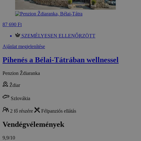
87 690 Ft
SZEMÉLYESEN ELLENŐRZÖTT
Ajánlat megjelenítése
Pihenés a Bélai-Tátrában wellnessel
Penzion Ždiaranka
Ždiar
Szlovákia
2 fő részére
Félpanziós ellátás
Vendégvélemények
9,9/10