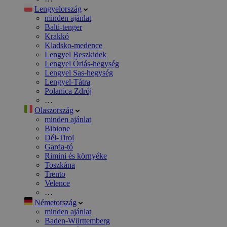
Lengyelország
minden ajánlat
Balti-tenger
Krakkó
Kladsko-medence
Lengyel Beszkidek
Lengyel Óriás-hegység
Lengyel Sas-hegység
Lengyel-Tátra
Polanica Zdrój
…
Olaszország
minden ajánlat
Bibione
Dél-Tirol
Garda-tó
Rimini és környéke
Toszkána
Trento
Velence
…
Németország
minden ajánlat
Baden-Württemberg