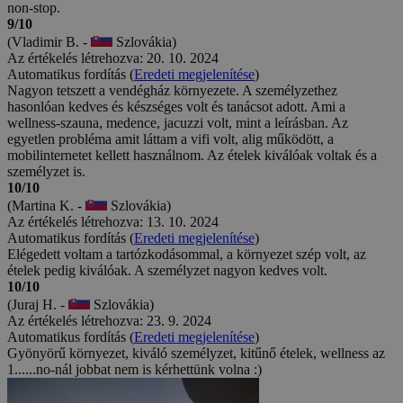
non-stop.
9/10
(Vladimir B. -
Szlovákia)
Az értékelés létrehozva: 20. 10. 2024
Automatikus fordítás (
Eredeti megjelenítése
)
Nagyon tetszett a vendégház környezete. A személyzethez
hasonlóan kedves és készséges volt és tanácsot adott. Ami a
wellness-szauna, medence, jacuzzi volt, mint a leírásban. Az
egyetlen probléma amit láttam a vifi volt, alig működött, a
mobilinternetet kellett használnom. Az ételek kiválóak voltak és a
személyzet is.
10/10
(Martina K. -
Szlovákia)
Az értékelés létrehozva: 13. 10. 2024
Automatikus fordítás (
Eredeti megjelenítése
)
Elégedett voltam a tartózkodásommal, a környezet szép volt, az
ételek pedig kiválóak. A személyzet nagyon kedves volt.
10/10
(Juraj H. -
Szlovákia)
Az értékelés létrehozva: 23. 9. 2024
Automatikus fordítás (
Eredeti megjelenítése
)
Gyönyörű környezet, kiváló személyzet, kitűnő ételek, wellness az
1......no-nál jobbat nem is kérhettünk volna :)