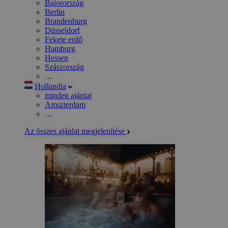
Bajorország
Berlin
Brandenburg
Düsseldorf
Fekete erdő
Hamburg
Hessen
Szászország
…
Hollandia
minden ajánlat
Amszterdam
…
Az összes ajánlat megjelenítése