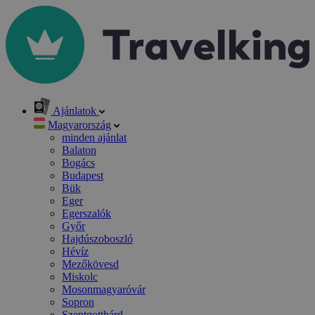
Ajánlatok
Magyarország
minden ajánlat
Balaton
Bogács
Budapest
Bük
Eger
Egerszalók
Győr
Hajdúszoboszló
Hévíz
Mezőkövesd
Miskolc
Mosonmagyaróvár
Sopron
Szentgotthárd