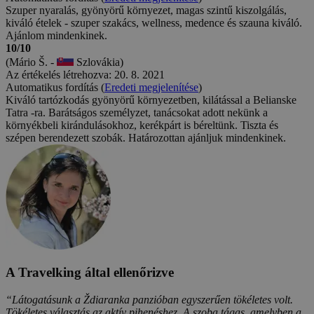
Szuper nyaralás, gyönyörű környezet, magas szintű kiszolgálás,
kiváló ételek - szuper szakács, wellness, medence és szauna kiváló.
Ajánlom mindenkinek.
10/10
(Mário Š. -
Szlovákia)
Az értékelés létrehozva: 20. 8. 2021
Automatikus fordítás (
Eredeti megjelenítése
)
Kiváló tartózkodás gyönyörű környezetben, kilátással a Belianske
Tatra -ra. Barátságos személyzet, tanácsokat adott nekünk a
környékbeli kirándulásokhoz, kerékpárt is béreltünk. Tiszta és
szépen berendezett szobák. Határozottan ajánljuk mindenkinek.
A Travelking által ellenőrizve
“Látogatásunk a Ždiaranka panzióban egyszerűen tökéletes volt.
Tökéletes választás az aktív pihenéshez. A szoba tágas, amelyben a