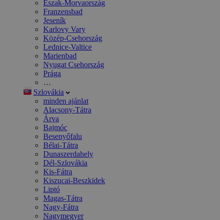
Észak-Morvaország
Franzensbad
Jeseník
Karlovy Vary
Közép-Csehország
Lednice-Valtice
Marienbad
Nyugat Csehország
Prága
…
Szlovákia
minden ajánlat
Alacsony-Tátra
Árva
Bajmóc
Besenyőfalu
Bélai-Tátra
Dunaszerdahely
Dél-Szlovákia
Kis-Fátra
Kiszucai-Beszkidek
Liptó
Magas-Tátra
Nagy-Fátra
Nagymegyer