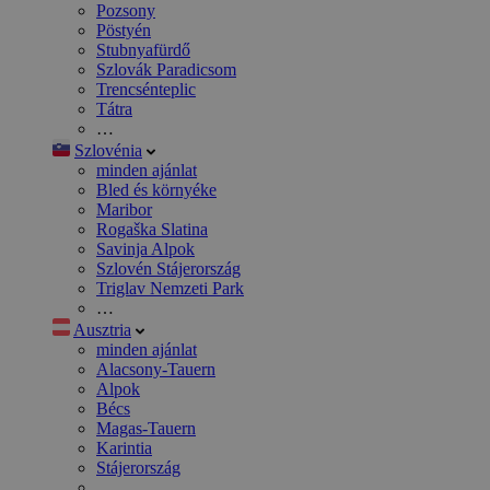
Pozsony
Pöstyén
Stubnyafürdő
Szlovák Paradicsom
Trencsénteplic
Tátra
…
Szlovénia
minden ajánlat
Bled és környéke
Maribor
Rogaška Slatina
Savinja Alpok
Szlovén Stájerország
Triglav Nemzeti Park
…
Ausztria
minden ajánlat
Alacsony-Tauern
Alpok
Bécs
Magas-Tauern
Karintia
Stájerország
…