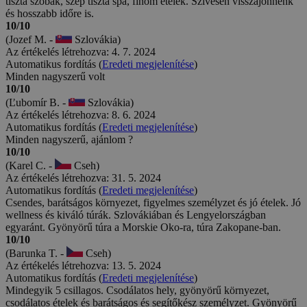
tiszta szobák, szép tiszta spa, finom ételek. Szívesen visszajönnénk
és hosszabb időre is.
10/10
(Jozef M. -
Szlovákia)
Az értékelés létrehozva: 4. 7. 2024
Automatikus fordítás (
Eredeti megjelenítése
)
Minden nagyszerű volt
10/10
(Ľubomír B. -
Szlovákia)
Az értékelés létrehozva: 8. 6. 2024
Automatikus fordítás (
Eredeti megjelenítése
)
Minden nagyszerű, ajánlom ?
10/10
(Karel C. -
Cseh)
Az értékelés létrehozva: 31. 5. 2024
Automatikus fordítás (
Eredeti megjelenítése
)
Csendes, barátságos környezet, figyelmes személyzet és jó ételek. Jó
wellness és kiváló túrák. Szlovákiában és Lengyelországban
egyaránt. Gyönyörű túra a Morskie Oko-ra, túra Zakopane-ban.
10/10
(Barunka T. -
Cseh)
Az értékelés létrehozva: 13. 5. 2024
Automatikus fordítás (
Eredeti megjelenítése
)
Mindegyik 5 csillagos. Csodálatos hely, gyönyörű környezet,
csodálatos ételek és barátságos és segítőkész személyzet. Gyönyörű