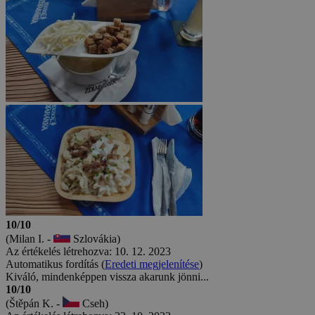
10/10
(Milan I. -
Szlovákia)
Az értékelés létrehozva: 10. 12. 2023
Automatikus fordítás (
Eredeti megjelenítése
)
Kiváló, mindenképpen vissza akarunk jönni...
10/10
(Štěpán K. -
Cseh)