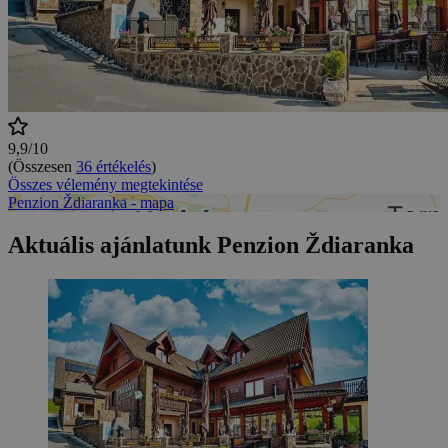
9,9/10
(Összesen
36 értékelés
)
Összes vélemény megtekintése
Penzion Ždiaranka - mapa
Aktuális ajánlatunk Penzion Ždiaranka