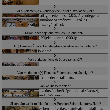
87 690 Ft -tól
Mi a véleménye a vendégeknek erről a szálláshelyről?
A(z) Penzion Ždiaranka átlagos értékelése 9.9/5. A vendégek a
következőket dicsérik leginkább: Személyzet, A szállás
elhelyezkedése, Szállodai szolgáltatások
Mikor lehet bejelentkezni és kijelentkezni?
Bejelentkezés: 14:00-től, Kijelentkezés: 10:00-ig
A(z) Penzion Ždiaranka látogatása lehetséges háziállattal?
Igen. 10 €/éj ellenében bevihető
Van parkolási lehetőség a szállásnál?
Parkolás: Ingyenes
Van medence a(z) Penzion Ždiaranka szálláshelyen?
Igen, a szálláshelyen beltéri medence található.
Van wellness-részleg?
Igen, a szálláshelyen a következő lehetőségek adottak: Jacuzzi,
Szauna, Extra szolgáltatások, Wellness.
Milyen látnivalók találhatóak a(z) Penzion Ždiaranka környékén?
A szállás 20 km-es körzetében a következő látnivalókat találhatja: