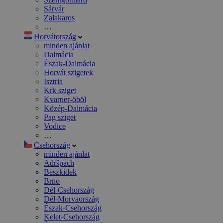
Sárvár
Zalakaros
…
Horvátország
minden ajánlat
Dalmácia
Észak-Dalmácia
Horvát szigetek
Isztria
Krk sziget
Kvarner-öböl
Közép-Dalmácia
Pag sziget
Vodice
…
Csehország
minden ajánlat
Adršpach
Beszkidek
Brno
Dél-Csehország
Dél-Morvaország
Észak-Csehország
Kelet-Csehország