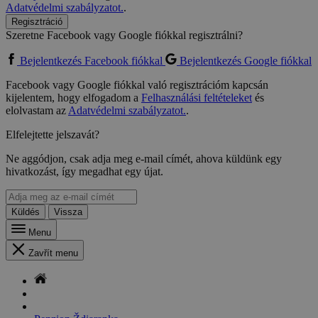
Adatvédelmi szabályzatot.
.
Regisztráció
Szeretne Facebook vagy Google fiókkal regisztrálni?
Bejelentkezés Facebook fiókkal
Bejelentkezés Google fiókkal
Facebook vagy Google fiókkal való regisztrációm kapcsán
kijelentem, hogy elfogadom a
Felhasználási feltételeket
és
elolvastam az
Adatvédelmi szabályzatot.
.
Elfelejtette jelszavát?
Ne aggódjon, csak adja meg e-mail címét, ahova küldünk egy
hivatkozást, így megadhat egy újat.
Küldés
Vissza
Menu
Zavřít menu