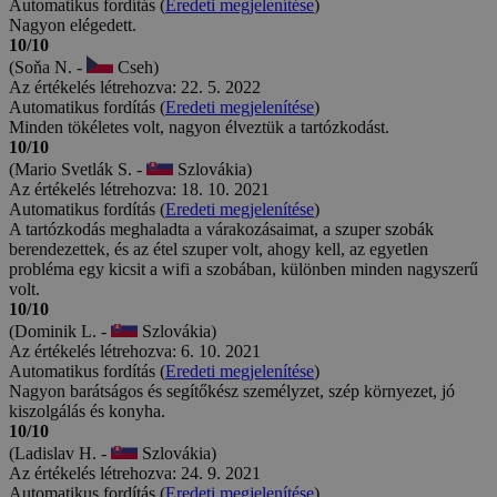
Automatikus fordítás (
Eredeti megjelenítése
)
Nagyon elégedett.
10/10
(Soňa N. -
Cseh)
Az értékelés létrehozva: 22. 5. 2022
Automatikus fordítás (
Eredeti megjelenítése
)
Minden tökéletes volt, nagyon élveztük a tartózkodást.
10/10
(Mario Svetlák S. -
Szlovákia)
Az értékelés létrehozva: 18. 10. 2021
Automatikus fordítás (
Eredeti megjelenítése
)
A tartózkodás meghaladta a várakozásaimat, a szuper szobák
berendezettek, és az étel szuper volt, ahogy kell, az egyetlen
probléma egy kicsit a wifi a szobában, különben minden nagyszerű
volt.
10/10
(Dominik L. -
Szlovákia)
Az értékelés létrehozva: 6. 10. 2021
Automatikus fordítás (
Eredeti megjelenítése
)
Nagyon barátságos és segítőkész személyzet, szép környezet, jó
kiszolgálás és konyha.
10/10
(Ladislav H. -
Szlovákia)
Az értékelés létrehozva: 24. 9. 2021
Automatikus fordítás (
Eredeti megjelenítése
)