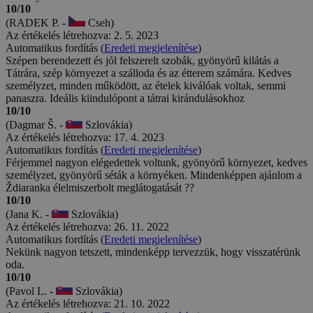
10/10
(RADEK P. -
Cseh)
Az értékelés létrehozva: 2. 5. 2023
Automatikus fordítás (
Eredeti megjelenítése
)
Szépen berendezett és jól felszerelt szobák, gyönyörű kilátás a
Tátrára, szép környezet a szálloda és az étterem számára. Kedves
személyzet, minden működött, az ételek kiválóak voltak, semmi
panaszra. Ideális kiindulópont a tátrai kirándulásokhoz
10/10
(Dagmar Š. -
Szlovákia)
Az értékelés létrehozva: 17. 4. 2023
Automatikus fordítás (
Eredeti megjelenítése
)
Férjemmel nagyon elégedettek voltunk, gyönyörű környezet, kedves
személyzet, gyönyörű séták a környéken. Mindenképpen ajánlom a
Ždiaranka élelmiszerbolt meglátogatását ??
10/10
(Jana K. -
Szlovákia)
Az értékelés létrehozva: 26. 11. 2022
Automatikus fordítás (
Eredeti megjelenítése
)
Nekünk nagyon tetszett, mindenképp tervezzük, hogy visszatérünk
oda.
10/10
(Pavol L. -
Szlovákia)
Az értékelés létrehozva: 21. 10. 2022