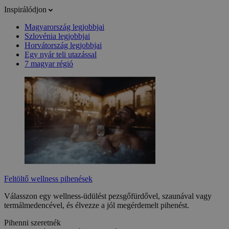
Inspirálódjon
Magyarország legjobbjai
Szlovénia legjobbjai
Horvátország legjobbjai
Egy nyár teli utazással
7 magyar régió
Feltöltő wellness pihenések
Válasszon egy wellness-üdülést pezsgőfürdővel, szaunával vagy
termálmedencével, és élvezze a jól megérdemelt pihenést.
Pihenni szeretnék