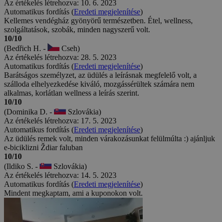
Az értékelés létrehozva: 10. 6. 2023
Automatikus fordítás (
Eredeti megjelenítése
)
Kellemes vendégház gyönyörű természetben. Étel, wellness,
szolgáltatások, szobák, minden nagyszerű volt.
10/10
(Bedřich H. -
Cseh)
Az értékelés létrehozva: 28. 5. 2023
Automatikus fordítás (
Eredeti megjelenítése
)
Barátságos személyzet, az üdülés a leírásnak megfelelő volt, a
szálloda elhelyezkedése kiváló, mozgássérültek számára nem
alkalmas, korlátlan wellness a leírás szerint.
10/10
(Dominika D. -
Szlovákia)
Az értékelés létrehozva: 17. 5. 2023
Automatikus fordítás (
Eredeti megjelenítése
)
Az üdülés remek volt, minden várakozásunkat felülmúlta :) ajánljuk
e-biciklizni Ždiar faluban
10/10
(Ildiko S. -
Szlovákia)
Az értékelés létrehozva: 14. 5. 2023
Automatikus fordítás (
Eredeti megjelenítése
)
Mindent megkaptam, ami a kuponokon volt.