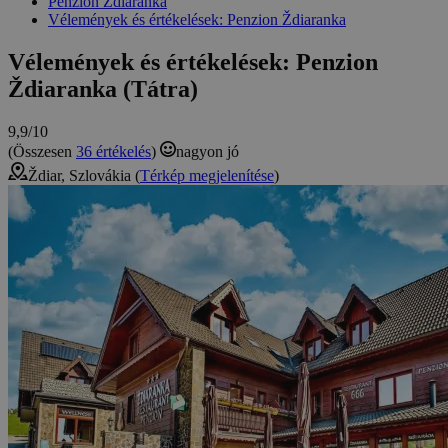
Penzion Ždiaranka
Vélemények és értékelések: Penzion Ždiaranka
Vélemények és értékelések: Penzion
Ždiaranka (Tátra)
9,9/10
(Összesen
36 értékelés
)
nagyon jó
Ždiar, Szlovákia (
Térkép megjelenítése
)