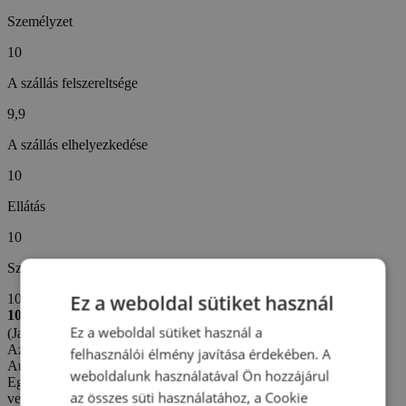
Személyzet
10
A szállás felszereltsége
9,9
A szállás elhelyezkedése
10
Ellátás
10
Szállodai szolgáltatások
Ez a weboldal sütiket használ
10
10/10
Ez a weboldal sütiket használ a
(Jana Š. -
Szlovákia)
Az értékelés létrehozva: 6. 4. 2026
felhasználói élmény javítása érdekében. A
Automatikus fordítás (
Eredeti megjelenítése
)
weboldalunk használatával Ön hozzájárul
Egy csodálatos és felejthetetlen wellness üdülés a Ždiaranka
az összes süti használatához, a Cookie
vendégházban. Az első pillanattól kezdve nagyon kedves és profi