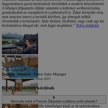
hagyományos goral motívumok ötvöződtek a modern kényelemmel.
A bőséges félpanziós ellátás valamint a kellemes wellnessrészleg
gondoskodott az energiáról és a pihenésről is. Ždiar környéke még
nem annyira ismert a turisták körében, így tömegek nélkül
élvezhettük a természetet. Akár túrázni, biciklizni, vagy csak egy kis
kirándulásra látogat ide, nem fogja megbánni.”
Teljes értékelés
Több fénykép
Dagmar Slámová -
Junior Sales Manager
Személyesen ellenőrzött: Július 2025
Gyakran ismételt kérdések
Mennyibe kerül a Penzion Ždiaranka szállásra szóló pihenés?
Penzion Ždiaranka többféle lehetőséget kínál az itt tartózkodásra -