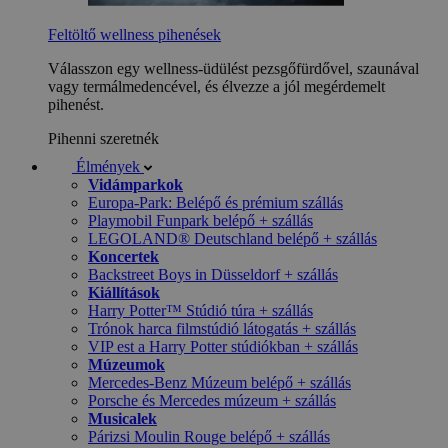
Feltöltő wellness pihenések
Válasszon egy wellness-üdülést pezsgőfürdővel, szaunával
vagy termálmedencével, és élvezze a jól megérdemelt
pihenést.
Pihenni szeretnék
Élmények
Vidámparkok
Europa-Park: Belépő és prémium szállás
Playmobil Funpark belépő + szállás
LEGOLAND® Deutschland belépő + szállás
Koncertek
Backstreet Boys in Düsseldorf + szállás
Kiállítások
Harry Potter™ Stúdió túra + szállás
Trónok harca filmstúdió látogatás + szállás
VIP est a Harry Potter stúdiókban + szállás
Múzeumok
Mercedes-Benz Múzeum belépő + szállás
Porsche és Mercedes múzeum + szállás
Musicalek
Párizsi Moulin Rouge belépő + szállás