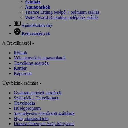
Színház
Aquaparkok
Therme Erding belépő + prémium szállás
Water World Rulantica: belépő és szállás
Ajándékutalvány
Kedvezmények
A Travelkingről
Rólunk
Vélemények és tapasztalatok
Travelking segítség
Karrier
Kapcsolat
Ügyfeleink számára
Gyakran ismételt kérdések
Szállodák a Travelkingen
Travelpedia
Hűségprogram
Személyesen ellenőrzött szállások
Nyár, utazással tele
Utazási élmények Szép-kártyával