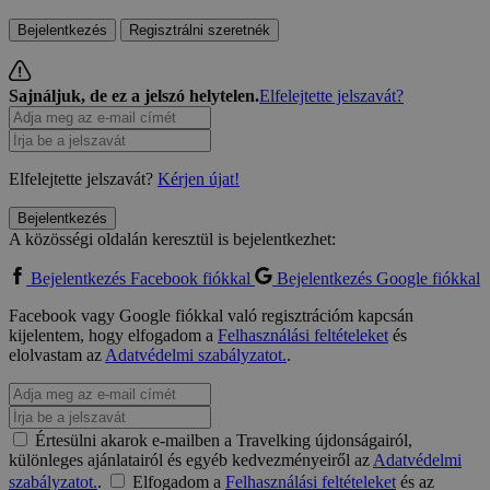
Bejelentkezés
Regisztrálni szeretnék
Sajnáljuk, de ez a jelszó helytelen.
Elfelejtette jelszavát?
Elfelejtette jelszavát?
Kérjen újat!
Bejelentkezés
A közösségi oldalán keresztül is bejelentkezhet:
Bejelentkezés Facebook fiókkal
Bejelentkezés Google fiókkal
Facebook vagy Google fiókkal való regisztrációm kapcsán
kijelentem, hogy elfogadom a
Felhasználási feltételeket
és
elolvastam az
Adatvédelmi szabályzatot.
.
Értesülni akarok e-mailben a Travelking újdonságairól,
különleges ajánlatairól és egyéb kedvezményeiről az
Adatvédelmi
szabályzatot.
.
Elfogadom a
Felhasználási feltételeket
és az