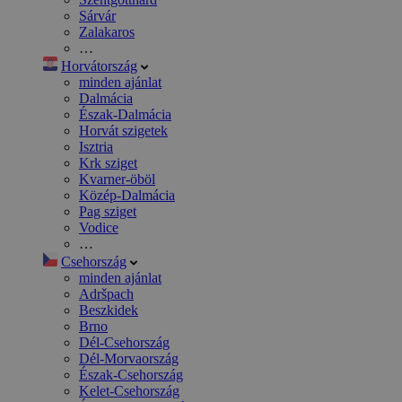
Sárvár
Zalakaros
…
Horvátország
minden ajánlat
Dalmácia
Észak-Dalmácia
Horvát szigetek
Isztria
Krk sziget
Kvarner-öböl
Közép-Dalmácia
Pag sziget
Vodice
…
Csehország
minden ajánlat
Adršpach
Beszkidek
Brno
Dél-Csehország
Dél-Morvaország
Észak-Csehország
Kelet-Csehország