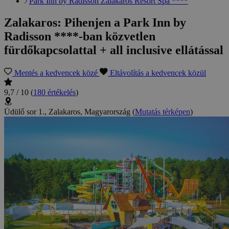
Park Inn by Radisson Zalakaros Resort Spa ****
Zalakaros: Pihenjen a Park Inn by
Radisson ****-ban közvetlen
fürdőkapcsolattal + all inclusive ellátással
Mentés a kedvencek közé
Eltávolítás a kedvencek közül
9,7 / 10
(
180 értékelés
)
Üdülő sor 1., Zalakaros, Magyarország
(
Mutatás térképen
)