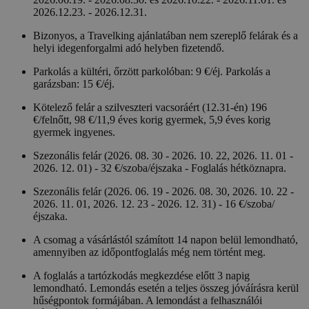
2026.12.23. - 2026.12.31.
Bizonyos, a Travelking ajánlatában nem szereplő felárak és a
helyi idegenforgalmi adó helyben fizetendő.
Parkolás a kültéri, őrzött parkolóban: 9 €/éj. Parkolás a
garázsban: 15 €/éj.
Kötelező felár a szilveszteri vacsoráért (12.31-én) 196
€/felnőtt, 98 €/11,9 éves korig gyermek, 5,9 éves korig
gyermek ingyenes.
Szezonális felár (2026. 08. 30 - 2026. 10. 22, 2026. 11. 01 -
2026. 12. 01) - 32 €/szoba/éjszaka - Foglalás hétköznapra.
Szezonális felár (2026. 06. 19 - 2026. 08. 30, 2026. 10. 22 -
2026. 11. 01, 2026. 12. 23 - 2026. 12. 31) - 16 €/szoba/
éjszaka.
A csomag a vásárlástól számított 14 napon belül lemondható,
amennyiben az időpontfoglalás még nem történt meg.
A foglalás a tartózkodás megkezdése előtt 3 napig
lemondható. Lemondás esetén a teljes összeg jóváírásra kerül
hűségpontok formájában. A lemondást a felhasználói