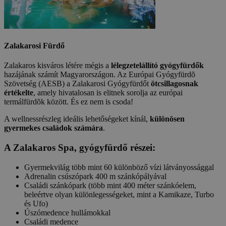
Zalakarosi Fürdő
Zalakaros kisváros létére mégis a
lélegzetelállító gyógyfürdők
hazájának számít Magyarországon. Az Európai Gyógyfürdõ
Szövetség (AESB) a Zalakarosi Gyógyfürdőt
ötcsillagosnak
értékelte
, amely hivatalosan is elitnek sorolja az európai
termálfürdõk között. És ez nem is csoda!
A wellnessrészleg ideális lehetőségeket kínál,
különösen
gyermekes családok számára
.
A Zalakaros Spa, gyógyfürdő részei:
Gyermekvilág több mint 60 különböző vízi látványossággal
Adrenalin csúszópark 400 m szánkópályával
Családi szánkópark (több mint 400 méter szánkóelem,
beleértve olyan különlegességeket, mint a Kamikaze, Turbo
és Ufo)
Úszómedence hullámokkal
Családi medence