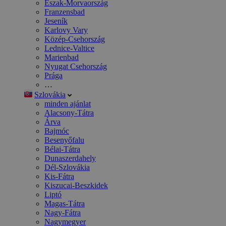
Észak-Morvaország
Franzensbad
Jeseník
Karlovy Vary
Közép-Csehország
Lednice-Valtice
Marienbad
Nyugat Csehország
Prága
…
Szlovákia
minden ajánlat
Alacsony-Tátra
Árva
Bajmóc
Besenyőfalu
Bélai-Tátra
Dunaszerdahely
Dél-Szlovákia
Kis-Fátra
Kiszucai-Beszkidek
Liptó
Magas-Tátra
Nagy-Fátra
Nagymegyer