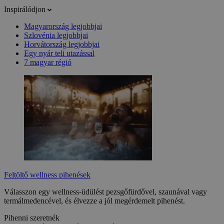
Inspirálódjon
Magyarország legjobbjai
Szlovénia legjobbjai
Horvátország legjobbjai
Egy nyár teli utazással
7 magyar régió
Feltöltő wellness pihenések
Válasszon egy wellness-üdülést pezsgőfürdővel, szaunával vagy
termálmedencével, és élvezze a jól megérdemelt pihenést.
Pihenni szeretnék