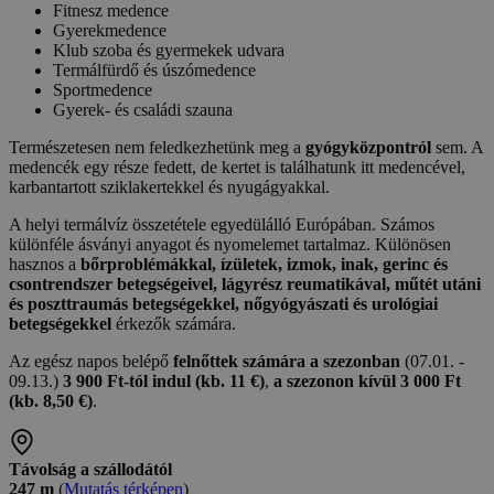
Fitnesz medence
Gyerekmedence
Klub szoba és gyermekek udvara
Termálfürdő és úszómedence
Sportmedence
Gyerek- és családi szauna
Természetesen nem feledkezhetünk meg a
gyógyközpontról
sem. A
medencék egy része fedett, de kertet is találhatunk itt medencével,
karbantartott sziklakertekkel és nyugágyakkal.
A helyi termálvíz összetétele egyedülálló Európában. Számos
különféle ásványi anyagot és nyomelemet tartalmaz. Különösen
hasznos a
bőrproblémákkal, ízületek, izmok, inak, gerinc és
csontrendszer betegségeivel, lágyrész reumatikával, műtét utáni
és poszttraumás betegségekkel, nőgyógyászati ​​és urológiai
betegségekkel
érkezők számára.
Az egész napos belépő
felnőttek számára a szezonban
(07.01. -
09.13.)
3 900 Ft-tól indul (kb. 11 €)
,
a szezonon kívül 3 000 Ft
(kb. 8,50 €)
.
Távolság a szállodától
247 m
(
Mutatás térképen
)