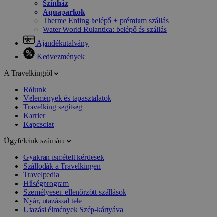
Színház
Aquaparkok
Therme Erding belépő + prémium szállás
Water World Rulantica: belépő és szállás
Ajándékutalvány
Kedvezmények
A Travelkingről
Rólunk
Vélemények és tapasztalatok
Travelking segítség
Karrier
Kapcsolat
Ügyfeleink számára
Gyakran ismételt kérdések
Szállodák a Travelkingen
Travelpedia
Hűségprogram
Személyesen ellenőrzött szállások
Nyár, utazással tele
Utazási élmények Szép-kártyával