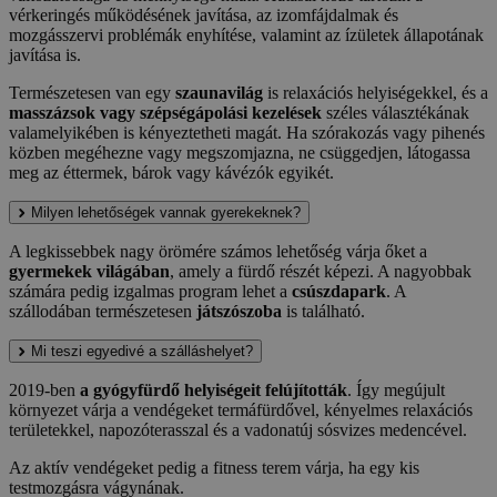
vérkeringés működésének javítása, az izomfájdalmak és
mozgásszervi problémák enyhítése, valamint az ízületek állapotának
javítása is.
Természetesen van egy
szaunavilág
is relaxációs helyiségekkel, és a
masszázsok vagy szépségápolási kezelések
széles választékának
valamelyikében is kényeztetheti magát. Ha szórakozás vagy pihenés
közben megéhezne vagy megszomjazna, ne csüggedjen, látogassa
meg az éttermek, bárok vagy kávézók egyikét.
Milyen lehetőségek vannak gyerekeknek?
A legkissebbek nagy örömére számos lehetőség várja őket a
gyermekek világában
, amely a fürdő részét képezi. A nagyobbak
számára pedig izgalmas program lehet a
csúszdapark
. A
szállodában természetesen
játszószoba
is található.
Mi teszi egyedivé a szálláshelyet?
2019-ben
a gyógyfürdő helyiségeit felújították
. Így megújult
környezet várja a vendégeket termáfürdővel, kényelmes relaxációs
területekkel, napozóterasszal és a vadonatúj sósvizes medencével.
Az aktív vendégeket pedig a fitness terem várja, ha egy kis
testmozgásra vágynának.