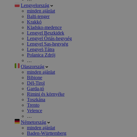
Lengyelország
minden ajánlat
Balti-tenger
Krakkó
Kladsko-medence
Lengyel Beszkidek
Lengyel Óriás-hegység
Lengyel Sas-hegység
Lengyel-Tátra
Polanica Zdrój
…
Olaszország
minden ajánlat
Bibione
Dél-Tirol
Garda-tó
Rimini és környéke
Toszkána
Trento
Velence
…
Németország
minden ajánlat
Baden-Württemberg