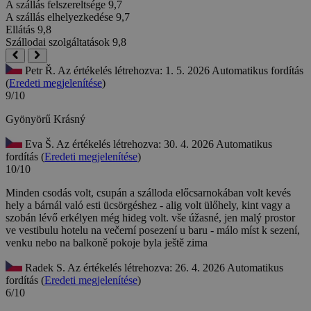
A szállás felszereltsége
9,7
A szállás elhelyezkedése
9,7
Ellátás
9,8
Szállodai szolgáltatások
9,8
Petr Ř.
Az értékelés létrehozva: 1. 5. 2026
Automatikus fordítás
(
Eredeti megjelenítése
)
9/10
Gyönyörű
Krásný
Eva Š.
Az értékelés létrehozva: 30. 4. 2026
Automatikus
fordítás (
Eredeti megjelenítése
)
10/10
Minden csodás volt, csupán a szálloda előcsarnokában volt kevés
hely a bárnál való esti ücsörgéshez - alig volt ülőhely, kint vagy a
szobán lévő erkélyen még hideg volt.
vše úžasné, jen malý prostor
ve vestibulu hotelu na večerní posezení u baru - málo míst k sezení,
venku nebo na balkoně pokoje byla ještě zima
Radek S.
Az értékelés létrehozva: 26. 4. 2026
Automatikus
fordítás (
Eredeti megjelenítése
)
6/10