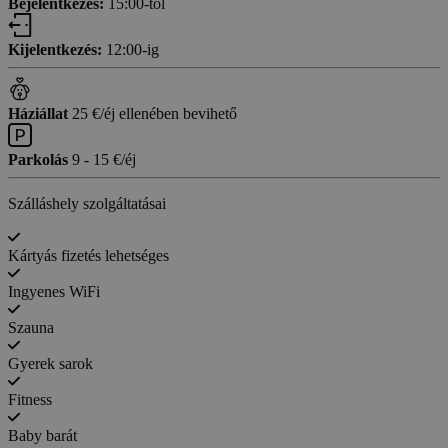
Bejelentkezés:
15:00-től
Kijelentkezés:
12:00-ig
Háziállat
25 €/éj ellenében bevihető
Parkolás
9 - 15 €/éj
Szálláshely szolgáltatásai
Kártyás fizetés lehetséges
Ingyenes WiFi
Szauna
Gyerek sarok
Fitness
Baby barát