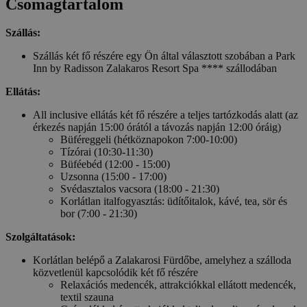
Csomagtartalom
Szállás:
Szállás két fő részére egy Ön által választott szobában a Park
Inn by Radisson Zalakaros Resort Spa **** szállodában
Ellátás:
All inclusive ellátás két fő részére a teljes tartózkodás alatt (az
érkezés napján 15:00 órától a távozás napján 12:00 óráig)
Büféreggeli (hétköznapokon 7:00-10:00)
Tízórai (10:30-11:30)
Büféebéd (12:00 - 15:00)
Uzsonna (15:00 - 17:00)
Svédasztalos vacsora (18:00 - 21:30)
Korlátlan italfogyasztás: üdítőitalok, kávé, tea, sör és
bor (7:00 - 21:30)
Szolgáltatások:
Korlátlan belépő a Zalakarosi Fürdőbe, amelyhez a szálloda
közvetlenül kapcsolódik két fő részére
Relaxációs medencék, attrakciókkal ellátott medencék,
textil szauna