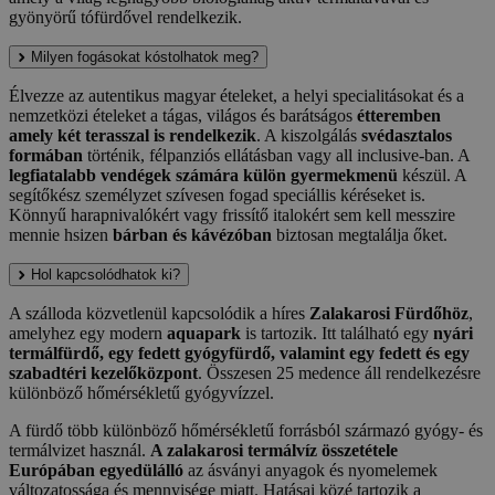
gyönyörű tófürdővel rendelkezik.
Milyen fogásokat kóstolhatok meg?
Élvezze az autentikus magyar ételeket, a helyi specialitásokat és a
nemzetközi ételeket a tágas, világos és barátságos
étteremben
amely két terasszal is rendelkezik
. A kiszolgálás
svédasztalos
formában
történik, félpanziós ellátásban vagy all inclusive-ban. A
legfiatalabb vendégek számára külön gyermekmenü
készül. A
segítőkész személyzet szívesen fogad speciállis kéréseket is.
Könnyű harapnivalókért vagy frissítő italokért sem kell messzire
mennie hsizen
bárban és kávézóban
biztosan megtalálja őket.
Hol kapcsolódhatok ki?
A szálloda közvetlenül kapcsolódik a híres
Zalakarosi Fürdőhöz
,
amelyhez egy modern
aquapark
is tartozik. Itt található egy
nyári
termálfürdő, egy fedett gyógyfürdő, valamint egy fedett és egy
szabadtéri kezelőközpont
. Összesen 25 medence áll rendelkezésre
különböző hőmérsékletű gyógyvízzel.
A fürdő több különböző hőmérsékletű forrásból származó gyógy- és
termálvizet használ.
A zalakarosi termálvíz összetétele
Európában egyedülálló
az ásványi anyagok és nyomelemek
változatossága és mennyisége miatt. Hatásai közé tartozik a