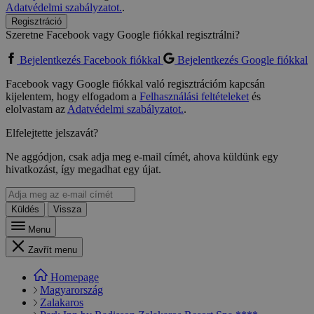
Adatvédelmi szabályzatot.
.
Regisztráció
Szeretne Facebook vagy Google fiókkal regisztrálni?
Bejelentkezés Facebook fiókkal
Bejelentkezés Google fiókkal
Facebook vagy Google fiókkal való regisztrációm kapcsán
kijelentem, hogy elfogadom a
Felhasználási feltételeket
és
elolvastam az
Adatvédelmi szabályzatot.
.
Elfelejtette jelszavát?
Ne aggódjon, csak adja meg e-mail címét, ahova küldünk egy
hivatkozást, így megadhat egy újat.
Küldés
Vissza
Menu
Zavřít menu
Homepage
Magyarország
Zalakaros