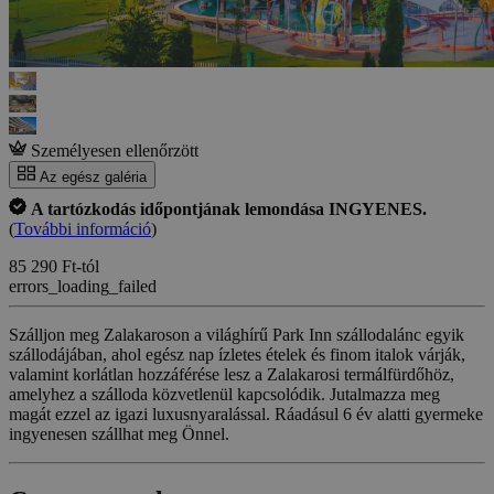
Személyesen ellenőrzött
Az egész galéria
A tartózkodás időpontjának lemondása INGYENES.
(
További információ
)
85 290 Ft-tól
errors_loading_failed
Szálljon meg Zalakaroson a világhírű Park Inn szállodalánc egyik
szállodájában, ahol egész nap ízletes ételek és finom italok várják,
valamint korlátlan hozzáférése lesz a Zalakarosi termálfürdőhöz,
amelyhez a szálloda közvetlenül kapcsolódik. Jutalmazza meg
magát ezzel az igazi luxusnyaralással. Ráadásul 6 év alatti gyermeke
ingyenesen szállhat meg Önnel.