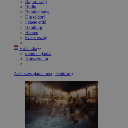
Bajorország
Berlin
Brandenburg
Düsseldorf
Fekete erdő
Hamburg
Hessen
Szászország
…
Hollandia
minden ajánlat
Amszterdam
…
Az összes ajánlat megjelenítése