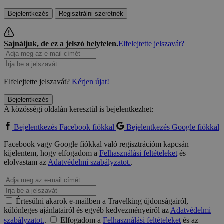
Bejelentkezés
Regisztrálni szeretnék
Sajnáljuk, de ez a jelszó helytelen.
Elfelejtette jelszavát?
Elfelejtette jelszavát?
Kérjen újat!
Bejelentkezés
A közösségi oldalán keresztül is bejelentkezhet:
Bejelentkezés Facebook fiókkal
Bejelentkezés Google fiókkal
Facebook vagy Google fiókkal való regisztrációm kapcsán
kijelentem, hogy elfogadom a
Felhasználási feltételeket
és
elolvastam az
Adatvédelmi szabályzatot.
.
Értesülni akarok e-mailben a Travelking újdonságairól,
különleges ajánlatairól és egyéb kedvezményeiről az
Adatvédelmi
szabályzatot.
.
Elfogadom a
Felhasználási feltételeket
és az