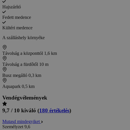
Hajszárító
Fedett medence
Kültéri medence
A szálláshely környéke
Távolság a központtól
1,6 km
Távolság a fürdőtől
10 m
Busz megálló
0,3 km
Aquapark
0,5 km
Vendégvélemények
9,7 / 10
kiváló
(
180 értékelés
)
Mutasd mindegyiket
Személyzet
9,6