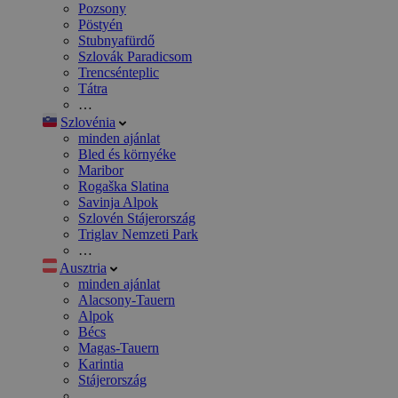
Pozsony
Pöstyén
Stubnyafürdő
Szlovák Paradicsom
Trencsénteplic
Tátra
…
Szlovénia
minden ajánlat
Bled és környéke
Maribor
Rogaška Slatina
Savinja Alpok
Szlovén Stájerország
Triglav Nemzeti Park
…
Ausztria
minden ajánlat
Alacsony-Tauern
Alpok
Bécs
Magas-Tauern
Karintia
Stájerország
…