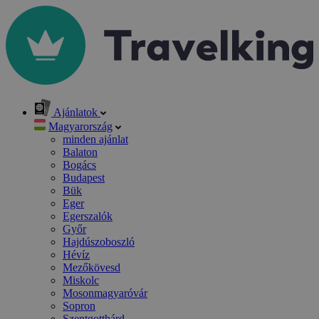
Ajánlatok
Magyarország
minden ajánlat
Balaton
Bogács
Budapest
Bük
Eger
Egerszalók
Győr
Hajdúszoboszló
Hévíz
Mezőkövesd
Miskolc
Mosonmagyaróvár
Sopron
Szentgotthárd