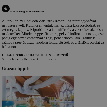
A Travelking által ellenőrizve
A Park Inn by Radisson Zalakaros Resort Spa **** egyszóval
nagyszerű volt. Különösen vártuk már az igazi kikapcsolódást, és
ezt meg is kaptuk. Kipróbáltuk a termálfürdőt, a vízicsúszdákat és a
medencéket. Minden reggel finom reggelivel indítottuk a napot, este
pedig egy pazar vacsorával és egy pohár finom itallal zártuk le. A
szálloda szép és tiszta, modern felszereltségű, és a fürdőkapcsolat az
hab a tortán.
Lukáš Fecko - Informatikai csapatvezető
Személyesen ellenőrzött: Június 2023
Utazási tippek