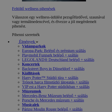
Feltöltő wellness pihenések
Válasszon egy wellness-üdülést pezsgőfürdővel, szaunával
vagy termálmedencével, és élvezze a jól megérdemelt
pihenést.
Pihenni szeretnék
Élmények
Vidámparkok
Europa-Park: Belépő és prémium szállás
Playmobil Funpark belépő + szállás
LEGOLAND® Deutschland belépő + szállás
Koncertek
Backstreet Boys in Düsseldorf + szállás
Kiállítások
Harry Potter™ Stúdió túra + szállás
Trónok harca filmstúdió látogatás + szállás
VIP est a Harry Potter stúdiókban + szállás
Múzeumok
Mercedes-Benz Múzeum belépő + szállás
Porsche és Mercedes múzeum + szállás
Musicalek
Párizsi Moulin Rouge belépő + szállás