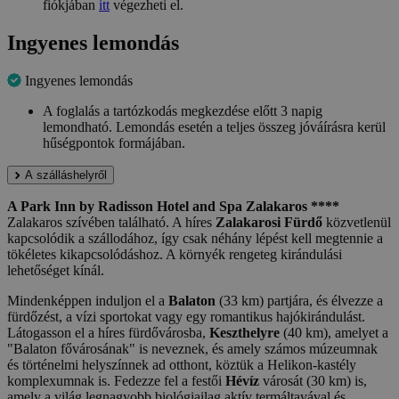
fiókjában
itt
végezheti el.
Ingyenes lemondás
Ingyenes lemondás
A foglalás a tartózkodás megkezdése előtt 3 napig
lemondható. Lemondás esetén a teljes összeg jóváírásra kerül
hűségpontok formájában.
A szálláshelyről
A Park Inn by Radisson Hotel and Spa Zalakaros ****
Zalakaros szívében található. A híres
Zalakarosi Fürdő
közvetlenül
kapcsolódik a szállodához, így csak néhány lépést kell megtennie a
tökéletes kikapcsolódáshoz. A környék rengeteg kirándulási
lehetőséget kínál.
Mindenképpen induljon el a
Balaton
(33 km) partjára, és élvezze a
fürdőzést, a vízi sportokat vagy egy romantikus hajókirándulást.
Látogasson el a híres fürdővárosba,
Keszthelyre
(40 km), amelyet a
"Balaton fővárosának" is neveznek, és amely számos múzeumnak
és történelmi helyszínnek ad otthont, köztük a Helikon-kastély
komplexumnak is. Fedezze fel a festői
Hévíz
városát (30 km) is,
amely a világ legnagyobb biológiailag aktív termáltavával és