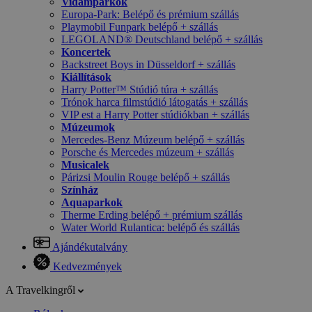
Vidámparkok
Europa-Park: Belépő és prémium szállás
Playmobil Funpark belépő + szállás
LEGOLAND® Deutschland belépő + szállás
Koncertek
Backstreet Boys in Düsseldorf + szállás
Kiállítások
Harry Potter™ Stúdió túra + szállás
Trónok harca filmstúdió látogatás + szállás
VIP est a Harry Potter stúdiókban + szállás
Múzeumok
Mercedes-Benz Múzeum belépő + szállás
Porsche és Mercedes múzeum + szállás
Musicalek
Párizsi Moulin Rouge belépő + szállás
Színház
Aquaparkok
Therme Erding belépő + prémium szállás
Water World Rulantica: belépő és szállás
Ajándékutalvány
Kedvezmények
A Travelkingről