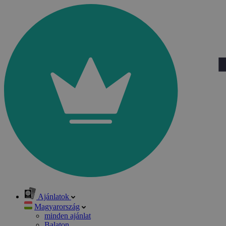
Ajánlatok
Magyarország
minden ajánlat
Balaton