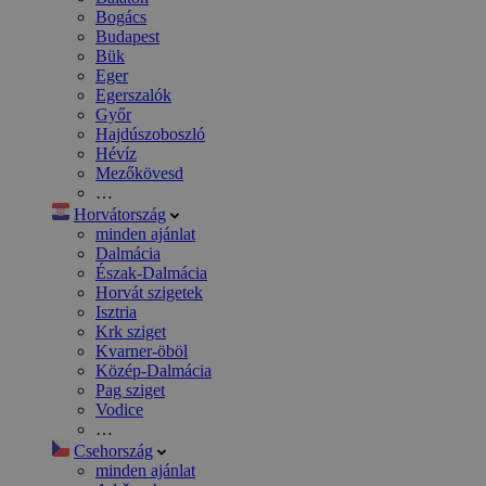
Bogács
Budapest
Bük
Eger
Egerszalók
Győr
Hajdúszoboszló
Hévíz
Mezőkövesd
…
Horvátország
minden ajánlat
Dalmácia
Észak-Dalmácia
Horvát szigetek
Isztria
Krk sziget
Kvarner-öböl
Közép-Dalmácia
Pag sziget
Vodice
…
Csehország
minden ajánlat