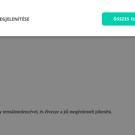
EGJELENÍTÉSE
ÖSSZES 
 termálmedencével, és élvezze a jól megérdemelt pihenést.