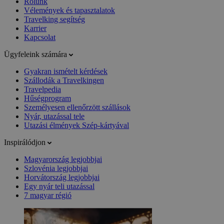
Rólunk
Vélemények és tapasztalatok
Travelking segítség
Karrier
Kapcsolat
Ügyfeleink számára
Gyakran ismételt kérdések
Szállodák a Travelkingen
Travelpedia
Hűségprogram
Személyesen ellenőrzött szállások
Nyár, utazással tele
Utazási élmények Szép-kártyával
Inspirálódjon
Magyarország legjobbjai
Szlovénia legjobbjai
Horvátország legjobbjai
Egy nyár teli utazással
7 magyar régió