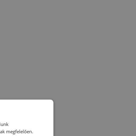
lunk
nak megfelelően.