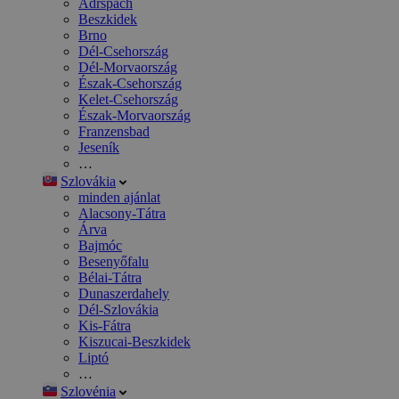
Adršpach
Beszkidek
Brno
Dél-Csehország
Dél-Morvaország
Észak-Csehország
Kelet-Csehország
Észak-Morvaország
Franzensbad
Jeseník
…
Szlovákia
minden ajánlat
Alacsony-Tátra
Árva
Bajmóc
Besenyőfalu
Bélai-Tátra
Dunaszerdahely
Dél-Szlovákia
Kis-Fátra
Kiszucai-Beszkidek
Liptó
…
Szlovénia