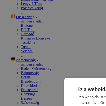
Lengyel-Tátra
Polanica Zdrój
…
Olaszország
minden ajánlat
Bibione
Dél-Tirol
Garda-tó
Rimini és környéke
Toszkána
Trento
Velence
…
Németország
minden ajánlat
Baden-Württemberg
Bajorország
Berlin
Brandenburg
Düsseldorf
Ez a webolda
Fekete erdő
Hamburg
Ez a weboldal süt
Hessen
használatával Ön 
Szászország