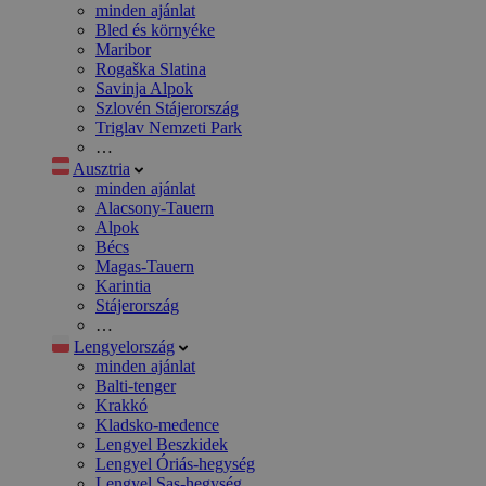
minden ajánlat
Bled és környéke
Maribor
Rogaška Slatina
Savinja Alpok
Szlovén Stájerország
Triglav Nemzeti Park
…
Ausztria
minden ajánlat
Alacsony-Tauern
Alpok
Bécs
Magas-Tauern
Karintia
Stájerország
…
Lengyelország
minden ajánlat
Balti-tenger
Krakkó
Kladsko-medence
Lengyel Beszkidek
Lengyel Óriás-hegység
Lengyel Sas-hegység