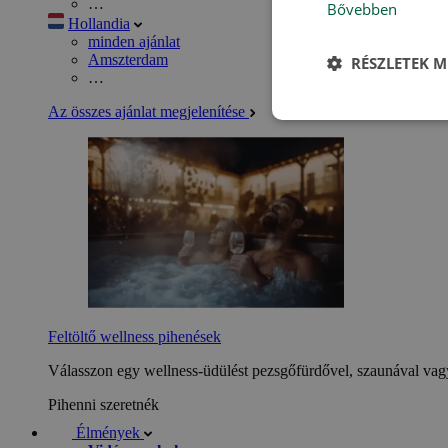
…
Bővebben
Hollandia
minden ajánlat
Amszterdam
RÉSZLETEK M
…
Az összes ajánlat megjelenítése
Feltöltő wellness pihenések
Válasszon egy wellness-üdülést pezsgőfürdővel, szaunával vagy
Pihenni szeretnék
Élmények