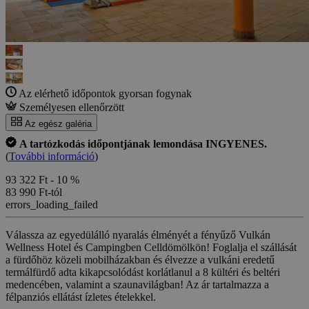
Az elérhető időpontok gyorsan fogynak
Személyesen ellenőrzött
Az egész galéria
A tartózkodás időpontjának lemondása INGYENES.
(
További információ
)
93 322 Ft
- 10 %
83 990 Ft-tól
errors_loading_failed
Válassza az egyedülálló nyaralás élményét a fényűző Vulkán
Wellness Hotel és Campingben Celldömölkön! Foglalja el szállását
a fürdőhöz közeli mobilházakban és élvezze a vulkáni eredetű
termálfürdő adta kikapcsolódást korlátlanul a 8 kültéri és beltéri
medencében, valamint a szaunavilágban! Az ár tartalmazza a
félpanziós ellátást ízletes ételekkel.