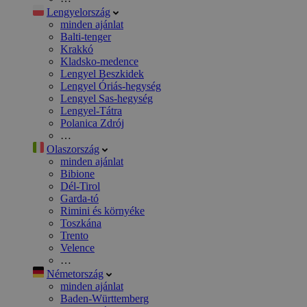
Lengyelország
minden ajánlat
Balti-tenger
Krakkó
Kladsko-medence
Lengyel Beszkidek
Lengyel Óriás-hegység
Lengyel Sas-hegység
Lengyel-Tátra
Polanica Zdrój
…
Olaszország
minden ajánlat
Bibione
Dél-Tirol
Garda-tó
Rimini és környéke
Toszkána
Trento
Velence
…
Németország
minden ajánlat
Baden-Württemberg