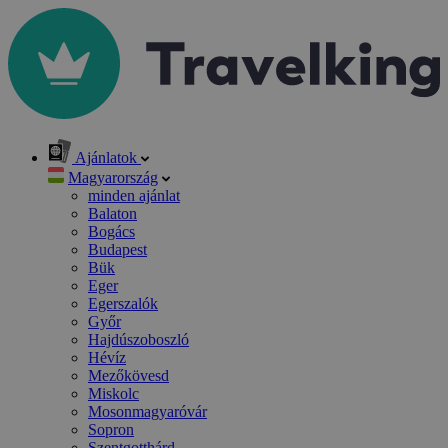
Ajánlatok
Magyarország
minden ajánlat
Balaton
Bogács
Budapest
Bük
Eger
Egerszalók
Győr
Hajdúszoboszló
Hévíz
Mezőkövesd
Miskolc
Mosonmagyaróvár
Sopron
Szentgotthárd