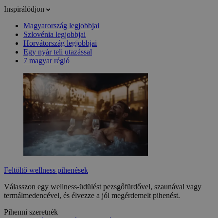
Inspirálódjon
Magyarország legjobbjai
Szlovénia legjobbjai
Horvátország legjobbjai
Egy nyár teli utazással
7 magyar régió
Feltöltő wellness pihenések
Válasszon egy wellness-üdülést pezsgőfürdővel, szaunával vagy
termálmedencével, és élvezze a jól megérdemelt pihenést.
Pihenni szeretnék