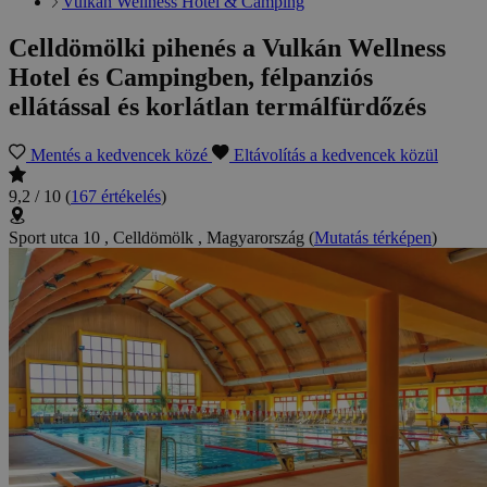
Vulkán Wellness Hotel & Camping
Celldömölki pihenés a Vulkán Wellness
Hotel és Campingben, félpanziós
ellátással és korlátlan termálfürdőzés
Mentés a kedvencek közé
Eltávolítás a kedvencek közül
9,2 / 10
(
167 értékelés
)
Sport utca 10 , Celldömölk , Magyarország
(
Mutatás térképen
)