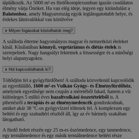
táplálkozik. Az 5000 m²-es fürdőkomplexumban igazán csodálatos
élmény várja Önöket. Ha van elég ideje, tegyen egy kirándulást a
Balatonhoz
, amely Magyarország egyik leglátogatottabb helye, és
érdekes látnivalókkal van körülvéve
Milyen fogásokat kóstolhatok meg?
A szálloda étterme hagyományos magyar és nemzetközi ételeket
kínál. Kínálatában
könnyű, vegetáriánus és diétás ételek
is
szerepelnek. Nagy hangsúlyt fektetnek a frissességre és a minőségi
helyi alapanyagokra.
Hol kapcsolódhatok ki?
Töltődjön fel a gyógyfürdőben! A szálloda közvetlenül kapcsolódik
az egyedülálló,
1600 m²-es Vulkán Gyógy- és Élményfürdőhöz
,
amelynek egyedisége nem csupán a méretéből fakad, hanem a víz
különleges 5 millió éves
bazaltvulkáni összetételéből
is. A
pihenésről a
terápiás és az élménymedencék
gondoskodnak,
amiket akár 38 °C-os gyógyvízzel töltenek fel. A komplexum egy
beltéri és egy szabadtéri részből áll, így az év bármely szakában
látogatható.
A fürdő fedett részén egy 25 m-es úszómedence, egy tanmedence,
egy termálmedence és egy másik termálmedence beltéri része