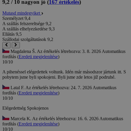
9,2 / 10
nagyon jó
(
167 értékelés
)
Mutasd mindegyiket
Személyzet
9,4
A szállás felszereltsége
9,2
A szállás elhelyezkedése
9,3
Ellátás
9,5
Szállodai szolgáltatások
9,2
Magdalena Š.
Az értékelés létrehozva: 3. 8. 2026
Automatikus
fordítás (
Eredeti megjelenítése
)
10/10
A pihenéssel elégedettek voltunk. Idén már másodszor jártunk itt.
S
pobytem jsme byli spokojeni. Byli jsme zde letos již podruhé.
Latal F.
Az értékelés létrehozva: 24. 7. 2026
Automatikus
fordítás (
Eredeti megjelenítése
)
10/10
Elégedettség
Spokojenos
Marcela K.
Az értékelés létrehozva: 16. 6. 2026
Automatikus
fordítás (
Eredeti megjelenítése
)
10/10