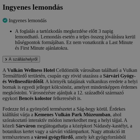
Ingyenes lemondás
Ingyenes lemondás
A foglalás a tartózkodás megkezdése előtt 3 napig
lemondható. Lemondás esetén a teljes összeg jóváírásra kerül
hűségpontok formájában. Ez nem vonatkozik a Last Minute
és First Minute ajánlatokra.
A szálláshelyről
A
Vulkán Wellness Hotel
Celldömölk városában található a Vulkan
Termálfürdő területén, csupán egy rövid utazásra a
Sárvári Gyógy-
és Wellnessfürdőtől
. A környék talajának vulkanikus eredete a helyi
bornak is egyedi jelleget kölcsönöz, amelyet mindenképpen érdemes
megkóstolni. Városnézésre ajánljuk a 12. századból származó
egykori
Bencés kolostor
felkeresését is.
Fedezze fel a gyönyörű természetet a Ság-hegy körül. Érdekes
kiállítást várja a
Kemenes Vulkán Park Múzeumban
, ahol
szórakoztató interaktív módon ismerkedhet meg a helyi tájjal. A
közeli
Sárváron
meglátogathatja a középkori Nádasdy-kastélyt, a
botanikus kertet vagy a sárvári vidámparkot. Nagy attrakció itt
természetesen a
városi gyógyfürdő
, amely két gyógyforrásból