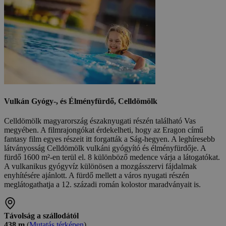
Vulkán Gyógy-, és Élményfürdő, Celldömölk
Celldömölk magyarország északnyugati részén található Vas
megyében. A filmrajongókat érdekelheti, hogy az Eragon című
fantasy film egyes részeit itt forgatták a Ság-hegyen. A leghíresebb
látványosság Celldömölk vulkáni gyógyító és élményfürdője. A
fürdő 1600 m²-en terül el. 8 különböző medence várja a látogatókat.
A vulkanikus gyógyvíz különösen a mozgásszervi fájdalmak
enyhítésére ajánlott. A fürdő mellett a város nyugati részén
meglátogathatja a 12. századi román kolostor maradványait is.
Távolság a szállodától
438 m
(
Mutatás térképen
)