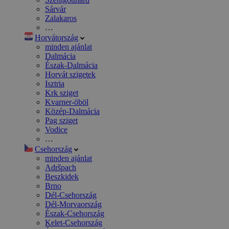
Sárvár
Zalakaros
…
Horvátország
minden ajánlat
Dalmácia
Észak-Dalmácia
Horvát szigetek
Isztria
Krk sziget
Kvarner-öböl
Közép-Dalmácia
Pag sziget
Vodice
…
Csehország
minden ajánlat
Adršpach
Beszkidek
Brno
Dél-Csehország
Dél-Morvaország
Észak-Csehország
Kelet-Csehország