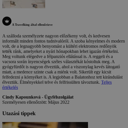
A Travelking által ellenőrizve
A szálloda személyzete nagyon előzékeny volt, és kedvesen
informált minden fontos tudnivalóról. A szoba kényelmes és modern
volt, de a legnagyobb benyomást a kültéri elektromos redőnyök
tették ránk, amelyeket a nyári hónapokban lehet igazán értékelni.
Meg voltunk elégedve a félpanziós ellátással is. A reggeli és a
vacsora során ínyencségek széles választékát kóstoltuk meg. A
gyógyfürdőt is nagyon élveztük, ahol a viszonylag kevés látogató
miatt, a medence szinte csak a miénk volt. Sikerült egy kicsit
felfedezni a környéket is. A legjobban a Balatonhoz tett kirándulást
élveztük. Élményekkel telve és felfrissülten távoztunk.
Teljes
értékelés
Cindy Kapounková - Ügyfélszolgálat
Személyesen ellenőrzött: Május 2022
Utazási tippek