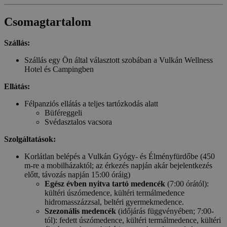
Csomagtartalom
Szállás:
Szállás egy Ön által választott szobában a Vulkán Wellness
Hotel és Campingben
Ellátás:
Félpanziós ellátás a teljes tartózkodás alatt
Büféreggeli
Svédasztalos vacsora
Szolgáltatások:
Korlátlan belépés a Vulkán Gyógy- és Élményfürdőbe (450
m-re a mobilházaktól; az érkezés napján akár bejelentkezés
előtt, távozás napján 15:00 óráig)
Egész évben nyitva tartó medencék
(7:00 órától):
kültéri úszómedence, kültéri termálmedence
hidromasszázzsal, beltéri gyermekmedence.
Szezonális medencék
(időjárás függvényében; 7:00-
tól): fedett úszómedence, kültéri termálmedence, kültéri