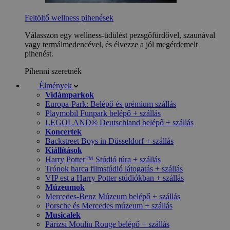
Feltöltő wellness pihenések
Válasszon egy wellness-üdülést pezsgőfürdővel, szaunával
vagy termálmedencével, és élvezze a jól megérdemelt
pihenést.
Pihenni szeretnék
Élmények
Vidámparkok
Europa-Park: Belépő és prémium szállás
Playmobil Funpark belépő + szállás
LEGOLAND® Deutschland belépő + szállás
Koncertek
Backstreet Boys in Düsseldorf + szállás
Kiállítások
Harry Potter™ Stúdió túra + szállás
Trónok harca filmstúdió látogatás + szállás
VIP est a Harry Potter stúdiókban + szállás
Múzeumok
Mercedes-Benz Múzeum belépő + szállás
Porsche és Mercedes múzeum + szállás
Musicalek
Párizsi Moulin Rouge belépő + szállás