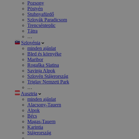
Pozsony
Pöstyén
Stubnyafürdő
Szlovák Paradicsom
Trencsénteplic
Tátra
…
Szlovénia
minden ajánlat
Bled és környéke
Maribor
Rogaška Slatina
Savinja Alpok
Szlovén Stájerország
Triglav Nemzeti Park
…
Ausztria
minden ajánlat
Alacsony-Tauern
Alpok
Bécs
Magas-Tauern
Karintia
Stájerország
…