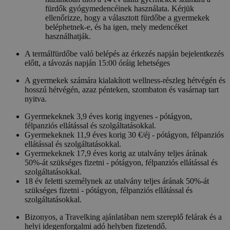
fürdők gyógymedencéinek használata. Kérjük
ellenőrizze, hogy a választott fürdőbe a gyermekek
beléphetnek-e, és ha igen, mely medencéket
használhatják.
A termálfürdőbe való belépés az érkezés napján bejelentkezés
előtt, a távozás napján 15:00 óráig lehetséges
A gyermekek számára kialakított wellness-részleg hétvégén és
hosszú hétvégén, azaz pénteken, szombaton és vasárnap tart
nyitva.
Gyermekeknek 3,9 éves korig ingyenes - pótágyon,
félpanziós ellátással és szolgáltatásokkal.
Gyermekeknek 11,9 éves korig 30 €/éj - pótágyon, félpanziós
ellátással és szolgáltatásokkal.
Gyermekeknek 17,9 éves korig az utalvány teljes árának
50%-át szükséges fizetni - pótágyon, félpanziós ellátással és
szolgáltatásokkal.
18 év feletti személynek az utalvány teljes árának 50%-át
szükséges fizetni - pótágyon, félpanziós ellátással és
szolgáltatásokkal.
Bizonyos, a Travelking ajánlatában nem szereplő felárak és a
helyi idegenforgalmi adó helyben fizetendő.