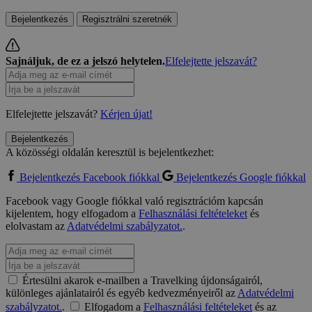
Bejelentkezés
Regisztrálni szeretnék
Sajnáljuk, de ez a jelszó helytelen.
Elfelejtette jelszavát?
Elfelejtette jelszavát?
Kérjen újat!
Bejelentkezés
A közösségi oldalán keresztül is bejelentkezhet:
Bejelentkezés Facebook fiókkal
Bejelentkezés Google fiókkal
Facebook vagy Google fiókkal való regisztrációm kapcsán
kijelentem, hogy elfogadom a
Felhasználási feltételeket
és
elolvastam az
Adatvédelmi szabályzatot.
.
Értesülni akarok e-mailben a Travelking újdonságairól,
különleges ajánlatairól és egyéb kedvezményeiről az
Adatvédelmi
szabályzatot.
.
Elfogadom a
Felhasználási feltételeket
és az