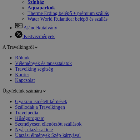
Színház
Aquaparkok
Therme Erding belépő + prémium szállás
Water World Rulantica: belépő és szállás
Ajándékutalvány
Kedvezmények
A Travelkingről
Rólunk
Vélemények és tapasztalatok
Travelking segítség
Karrier
Kapcsolat
Ügyfeleink számára
Gyakran ismételt kérdések
Szállodák a Travelkingen
Travelpedia
Hűségprogram
Személyesen ellenőrzött szállások
Nyár, utazással tele
Utazási élmények Szép-kártyával