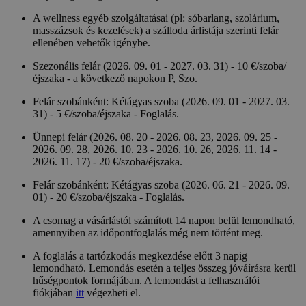
A wellness egyéb szolgáltatásai (pl: sóbarlang, szolárium,
masszázsok és kezelések) a szálloda árlistája szerinti felár
ellenében vehetők igénybe.
Szezonális felár (2026. 09. 01 - 2027. 03. 31) - 10 €/szoba/
éjszaka - a következő napokon P, Szo.
Felár szobánként: Kétágyas szoba (2026. 09. 01 - 2027. 03.
31) - 5 €/szoba/éjszaka - Foglalás.
Ünnepi felár (2026. 08. 20 - 2026. 08. 23, 2026. 09. 25 -
2026. 09. 28, 2026. 10. 23 - 2026. 10. 26, 2026. 11. 14 -
2026. 11. 17) - 20 €/szoba/éjszaka.
Felár szobánként: Kétágyas szoba (2026. 06. 21 - 2026. 09.
01) - 20 €/szoba/éjszaka - Foglalás.
A csomag a vásárlástól számított 14 napon belül lemondható,
amennyiben az időpontfoglalás még nem történt meg.
A foglalás a tartózkodás megkezdése előtt 3 napig
lemondható. Lemondás esetén a teljes összeg jóváírásra kerül
hűségpontok formájában. A lemondást a felhasználói
fiókjában
itt
végezheti el.