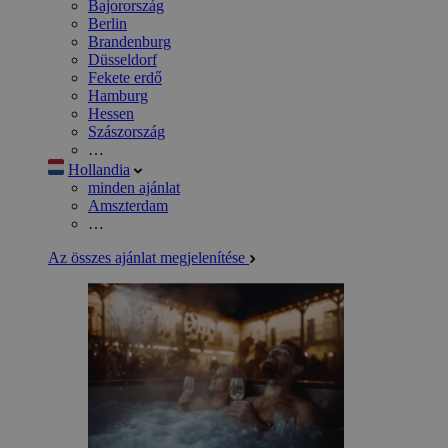
Bajorország
Berlin
Brandenburg
Düsseldorf
Fekete erdő
Hamburg
Hessen
Szászország
…
Hollandia
minden ajánlat
Amszterdam
…
Az összes ajánlat megjelenítése