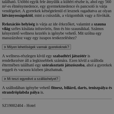
található. Utóbbi egyik fele átnyúlik a kültéri részbe is, ahol egy 560
m²-es élménymedence, egy gyermekmedence és pancsoló is várja
vendégeket. A gyerekek kétségtelenül el lesznek ragadtatva az olyan
látványosságoktól
, mint a csúszdák, a vízigombák vagy a fúvókák.
Relaxációs helyiség
is várja az ide érkezőket, valamint a
szauna
világ
széles kínálata infravörös, finn és bio szaunákkal. Számos
kényeztető wellness kezelés is igénybe vehető. Mit szólna egy
masszázshoz vagy egy iszapos testkezeléshez?
Milyen lehetőségek vannak gyerekeknek?
A wellness-részlegen kívül egy
szabadtéri játszótér
is
rendelkezésre áll a legkissebbek számára. Ezen kívül a szálloda
éttermében található egy
szórakoztató játszószoba
, ahol a gyerekek
reggeli és vacsora közben játszhatnak.
Mi teszi egyedivé a szálláshelyet?
A szállodában igénybe vehető
fitnesz, biliárd, darts, teniszpálya és
strandröplabda pálya
is.
SZ19002404 - Hotel