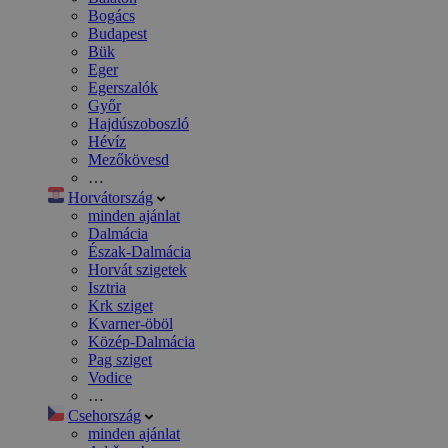
Bogács
Budapest
Bük
Eger
Egerszalók
Győr
Hajdúszoboszló
Hévíz
Mezőkövesd
…
Horvátország
minden ajánlat
Dalmácia
Észak-Dalmácia
Horvát szigetek
Isztria
Krk sziget
Kvarner-öböl
Közép-Dalmácia
Pag sziget
Vodice
…
Csehország
minden ajánlat