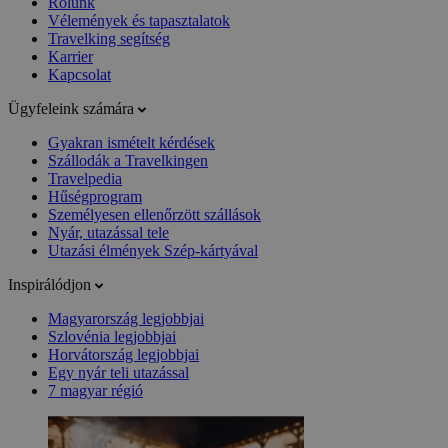
Rólunk
Vélemények és tapasztalatok
Travelking segítség
Karrier
Kapcsolat
Ügyfeleink számára
Gyakran ismételt kérdések
Szállodák a Travelkingen
Travelpedia
Hűségprogram
Személyesen ellenőrzött szállások
Nyár, utazással tele
Utazási élmények Szép-kártyával
Inspirálódjon
Magyarország legjobbjai
Szlovénia legjobbjai
Horvátország legjobbjai
Egy nyár teli utazással
7 magyar régió