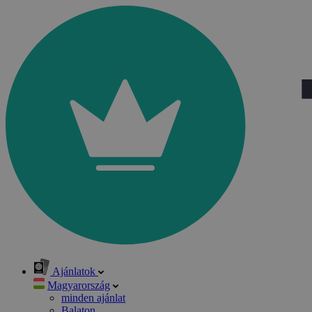
Ajánlatok
Magyarország
minden ajánlat
Balaton