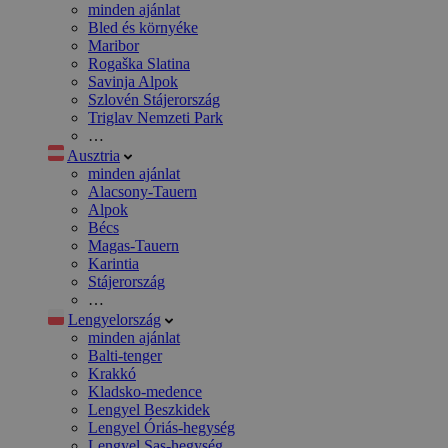
minden ajánlat
Bled és környéke
Maribor
Rogaška Slatina
Savinja Alpok
Szlovén Stájerország
Triglav Nemzeti Park
…
Ausztria
minden ajánlat
Alacsony-Tauern
Alpok
Bécs
Magas-Tauern
Karintia
Stájerország
…
Lengyelország
minden ajánlat
Balti-tenger
Krakkó
Kladsko-medence
Lengyel Beszkidek
Lengyel Óriás-hegység
Lengyel Sas-hegység