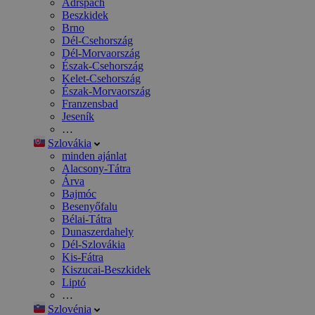
Adršpach
Beszkidek
Brno
Dél-Csehország
Dél-Morvaország
Észak-Csehország
Kelet-Csehország
Észak-Morvaország
Franzensbad
Jeseník
…
Szlovákia
minden ajánlat
Alacsony-Tátra
Árva
Bajmóc
Besenyőfalu
Bélai-Tátra
Dunaszerdahely
Dél-Szlovákia
Kis-Fátra
Kiszucai-Beszkidek
Liptó
…
Szlovénia