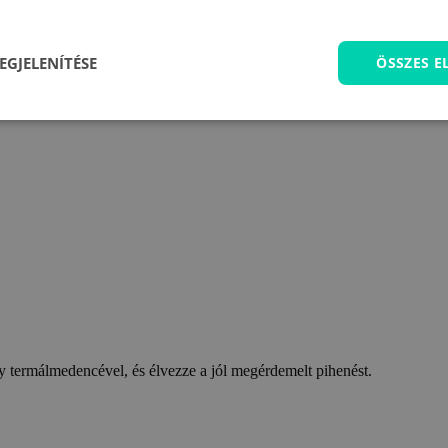
EGJELENÍTÉSE
ÖSSZES 
 termálmedencével, és élvezze a jól megérdemelt pihenést.