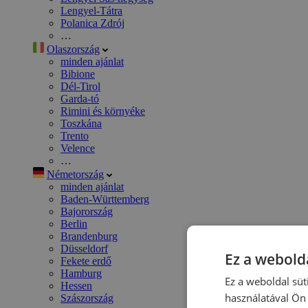
Lengyel-Tátra
Polanica Zdrój
…
Olaszország
minden ajánlat
Bibione
Dél-Tirol
Garda-tó
Rimini és környéke
Toszkána
Trento
Velence
…
Németország
minden ajánlat
Baden-Württemberg
Bajorország
Berlin
Brandenburg
Düsseldorf
Ez a webolda
Fekete erdő
Hamburg
Ez a weboldal süt
Hessen
használatával Ön 
Szászország