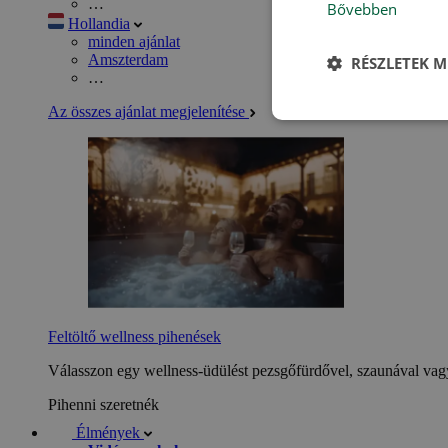
…
Bővebben
Hollandia
minden ajánlat
Amszterdam
RÉSZLETEK M
…
Az összes ajánlat megjelenítése
Feltöltő wellness pihenések
Válasszon egy wellness-üdülést pezsgőfürdővel, szaunával vagy
Pihenni szeretnék
Élmények