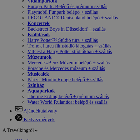
Vidámparkok
Europa-Park: Belépő és prémium szállás
Playmobil Funpark belépő + szállás
LEGOLAND® Deutschland belépő + szállás
Koncertek
Backstreet Boys in Düsseldorf + szállás
Kiállítások
Harry Potter™ Stúdió túra + szállás
Trónok harca filmstúdió látogatás + szállás
VIP est a Harry Potter stúdiókban + szállás
Múzeumok
Mercedes-Benz Múzeum belépő + szállás
Porsche és Mercedes múzeum + szállás
Musicalek
Párizsi Moulin Rouge belépő + szállás
Színház
Aquaparkok
Therme Erding belépő + prémium szállás
Water World Rulantica: belépő és szállás
Ajándékutalvány
Kedvezmények
A Travelkingről