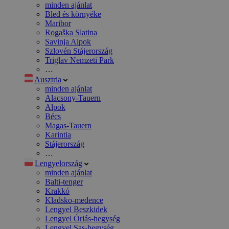
minden ajánlat
Bled és környéke
Maribor
Rogaška Slatina
Savinja Alpok
Szlovén Stájerország
Triglav Nemzeti Park
…
Ausztria
minden ajánlat
Alacsony-Tauern
Alpok
Bécs
Magas-Tauern
Karintia
Stájerország
…
Lengyelország
minden ajánlat
Balti-tenger
Krakkó
Kladsko-medence
Lengyel Beszkidek
Lengyel Óriás-hegység
Lengyel Sas-hegység