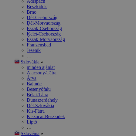
Adršpach
Beszkidek
Brno
Dél-Csehország
Dél-Morvaország
Észak-Csehország
Kelet-Csehország
Észak-Morvaország
Franzensbad
Jeseník
…
Szlovákia
minden ajánlat
Alacsony-Tátra
Árva
Bajmóc
Besenyőfalu
Bélai-Tátra
Dunaszerdahely
Dél-Szlovákia
Kis-Fátra
Kiszucai-Beszkidek
Liptó
…
Szlovénia