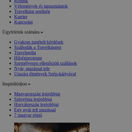
Rólunk
Vélemények és tapasztalatok
Travelking segítség
Karrier
Kapcsolat
Ügyfeleink számára
Gyakran ismételt kérdések
Szállodák a Travelkingen
Travelpedia
Hűségprogram
Személyesen ellenőrzött szállások
Nyár, utazással tele
Utazási élmények Szép-kártyával
Inspirálódjon
Magyarország legjobbjai
Szlovénia legjobbjai
Horvátország legjobbjai
Egy nyár teli utazással
7 magyar régió