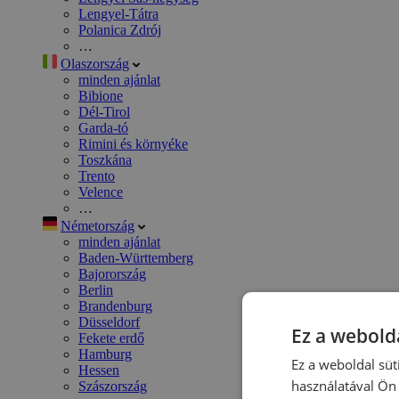
Lengyel-Tátra
Polanica Zdrój
…
Olaszország
minden ajánlat
Bibione
Dél-Tirol
Garda-tó
Rimini és környéke
Toszkána
Trento
Velence
…
Németország
minden ajánlat
Baden-Württemberg
Bajorország
Berlin
Brandenburg
Düsseldorf
Ez a webolda
Fekete erdő
Hamburg
Ez a weboldal süt
Hessen
használatával Ön 
Szászország