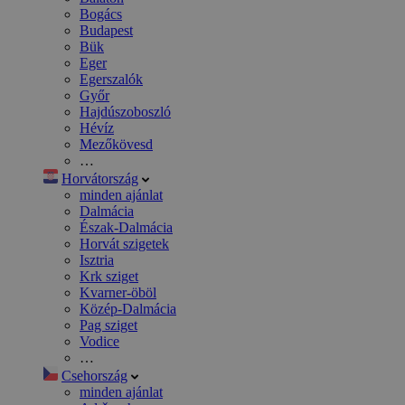
Bogács
Budapest
Bük
Eger
Egerszalók
Győr
Hajdúszoboszló
Hévíz
Mezőkövesd
…
Horvátország
minden ajánlat
Dalmácia
Észak-Dalmácia
Horvát szigetek
Isztria
Krk sziget
Kvarner-öböl
Közép-Dalmácia
Pag sziget
Vodice
…
Csehország
minden ajánlat