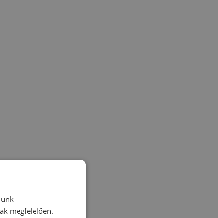
lunk
nak megfelelően.