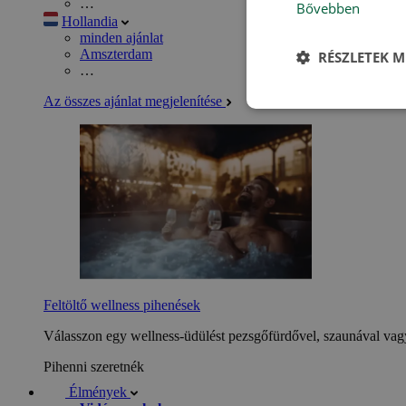
…
Bővebben
Hollandia
minden ajánlat
Amszterdam
RÉSZLETEK M
…
Az összes ajánlat megjelenítése
Feltöltő wellness pihenések
Válasszon egy wellness-üdülést pezsgőfürdővel, szaunával vagy
Pihenni szeretnék
Élmények