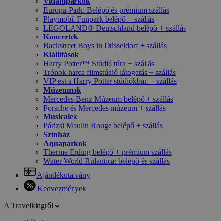
Vidámparkok
Europa-Park: Belépő és prémium szállás
Playmobil Funpark belépő + szállás
LEGOLAND® Deutschland belépő + szállás
Koncertek
Backstreet Boys in Düsseldorf + szállás
Kiállítások
Harry Potter™ Stúdió túra + szállás
Trónok harca filmstúdió látogatás + szállás
VIP est a Harry Potter stúdiókban + szállás
Múzeumok
Mercedes-Benz Múzeum belépő + szállás
Porsche és Mercedes múzeum + szállás
Musicalek
Párizsi Moulin Rouge belépő + szállás
Színház
Aquaparkok
Therme Erding belépő + prémium szállás
Water World Rulantica: belépő és szállás
Ajándékutalvány
Kedvezmények
A Travelkingről