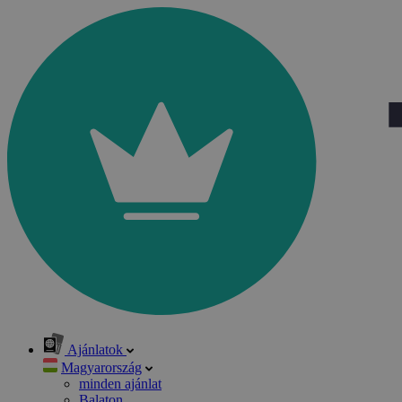
Ajánlatok
Magyarország
minden ajánlat
Balaton