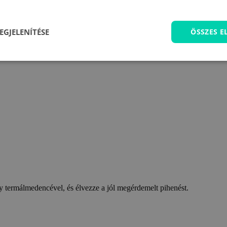
EGJELENÍTÉSE
ÖSSZES 
 termálmedencével, és élvezze a jól megérdemelt pihenést.