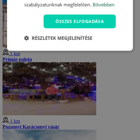
szabályzatunknak megfelelően.
Bővebben
ÖSSZES ELFOGADÁSA
RÉSZLETEK MEGJELENÍTÉSE
1 km
Prímás palota
1 km
Pozsonyi Karácsonyi vásár