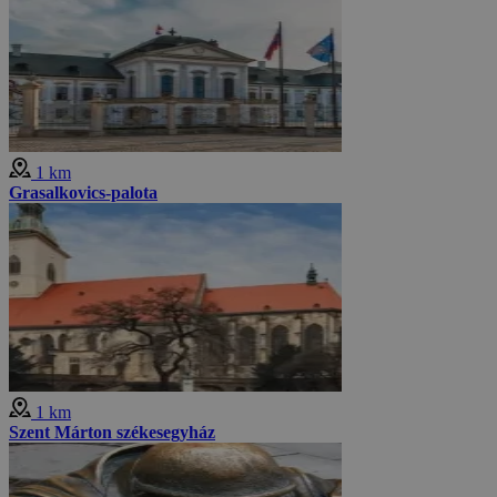
1 km
Grasalkovics-palota
1 km
Szent Márton székesegyház