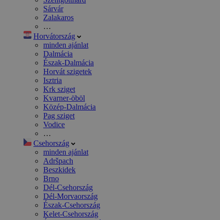
Sárvár
Zalakaros
…
Horvátország
minden ajánlat
Dalmácia
Észak-Dalmácia
Horvát szigetek
Isztria
Krk sziget
Kvarner-öböl
Közép-Dalmácia
Pag sziget
Vodice
…
Csehország
minden ajánlat
Adršpach
Beszkidek
Brno
Dél-Csehország
Dél-Morvaország
Észak-Csehország
Kelet-Csehország