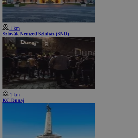
1 km
Szlovák Nemzeti Színház (SND)
1 km
KC Dunaj