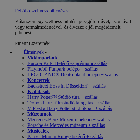
Feltöltő wellness pihenések
Válasszon egy wellness-üdülést pezsgőfürdővel, szaunával
vagy termálmedencével, és élvezze a jól megérdemelt
pihenést.
Pihenni szeretnék
Élmények
Vidámparkok
Europa-Park: Belépő és prémium szállás
Playmobil Funpark belépő + szállás
LEGOLAND® Deutschland belépő + szállás
Koncertek
Backstreet Boys in Düsseldorf + szállás
Kiállítások
Harry Potter™ Stúdió túra + szállás
Trónok harca filmstúdió látogatás + szállás
VIP est a Harry Potter stúdiókban + szállás
Múzeumok
Mercedes-Benz Múzeum belépő + szállás
Porsche és Mercedes múzeum + szállás
Musicalek
Párizsi Moulin Rouge belépő + szállás