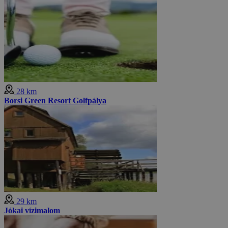
28 km
Borsi Green Resort Golfpálya
29 km
Jókai vízimalom