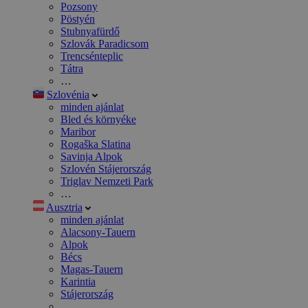
Pozsony
Pöstyén
Stubnyafürdő
Szlovák Paradicsom
Trencsénteplic
Tátra
…
Szlovénia
minden ajánlat
Bled és környéke
Maribor
Rogaška Slatina
Savinja Alpok
Szlovén Stájerország
Triglav Nemzeti Park
…
Ausztria
minden ajánlat
Alacsony-Tauern
Alpok
Bécs
Magas-Tauern
Karintia
Stájerország
…