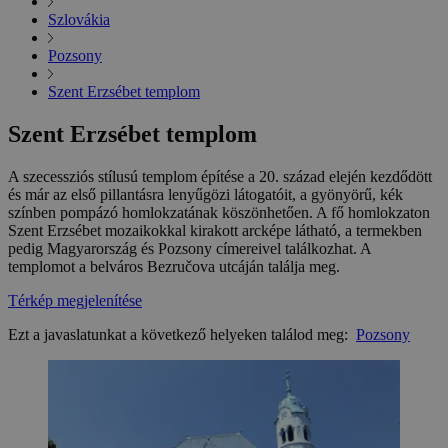
Szlovákia
Pozsony
Szent Erzsébet templom
Szent Erzsébet templom
A szecessziós stílusú templom építése a 20. század elején kezdődött
és már az első pillantásra lenyűgözi látogatóit, a gyönyörű, kék
színben pompázó homlokzatának köszönhetően. A fő homlokzaton
Szent Erzsébet mozaikokkal kirakott arcképe látható, a termekben
pedig Magyarország és Pozsony címereivel találkozhat. A
templomot a belváros Bezručova utcáján találja meg.
Térkép megjelenítése
Ezt a javaslatunkat a következő helyeken találod meg:
Pozsony