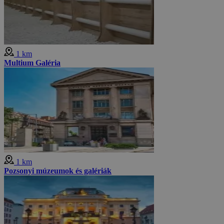
1 km
Multium Galéria
1 km
Pozsonyi múzeumok és galériák