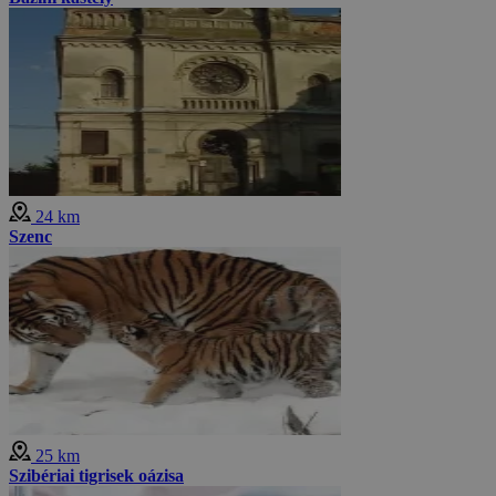
24 km
Szenc
25 km
Szibériai tigrisek oázisa