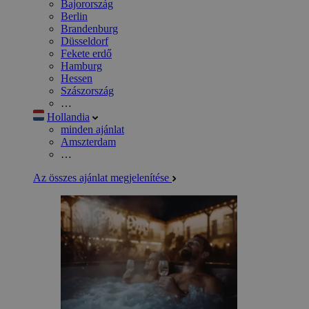
Bajorország
Berlin
Brandenburg
Düsseldorf
Fekete erdő
Hamburg
Hessen
Szászország
…
Hollandia
minden ajánlat
Amszterdam
…
Az összes ajánlat megjelenítése