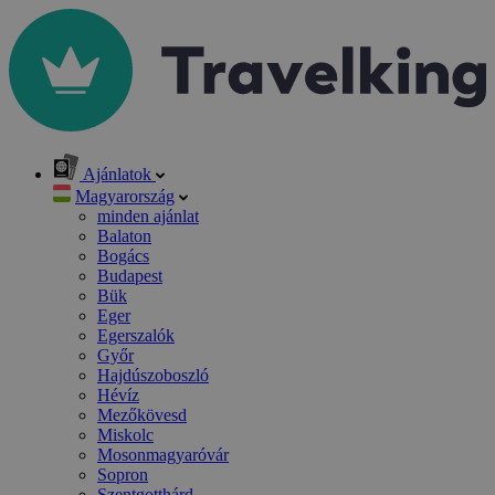
Ajánlatok
Magyarország
minden ajánlat
Balaton
Bogács
Budapest
Bük
Eger
Egerszalók
Győr
Hajdúszoboszló
Hévíz
Mezőkövesd
Miskolc
Mosonmagyaróvár
Sopron
Szentgotthárd