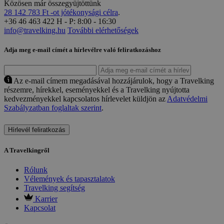
Közösen már összegyüjtöttünk
28 142 783 Ft -ot jótékonysági célra
.
+36 46 463 422
H - P: 8:00 - 16:30
info@travelking.hu
További elérhetőségek
Adja meg e-mail címét a hírlevélre való feliratkozáshoz
Az e-mail címem megadásával hozzájárulok, hogy a Travelking
részemre, hírekkel, eseményekkel és a Travelking nyújtotta
kedvezményekkel kapcsolatos hírlevelet küldjön az
Adatvédelmi
Szabályzatban foglaltak szerint
.
Hírlevél feliratkozás
A Travelkingről
Rólunk
Vélemények és tapasztalatok
Travelking segítség
Karrier
Kapcsolat