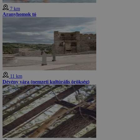
7 km
Aranyhomok tó
11 km
Dévény vára (nemzeti kultúrális örökség)