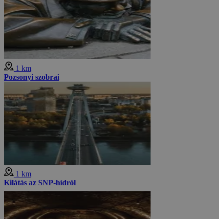
1 km
Pozsonyi szobrai
1 km
Kilátás az SNP-hídról