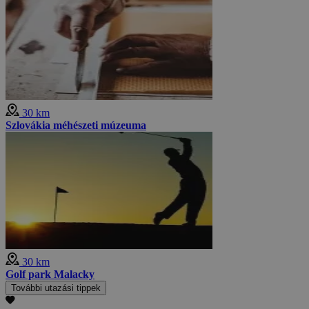
30 km
Szlovákia méhészeti múzeuma
30 km
Golf park Malacky
További utazási tippek