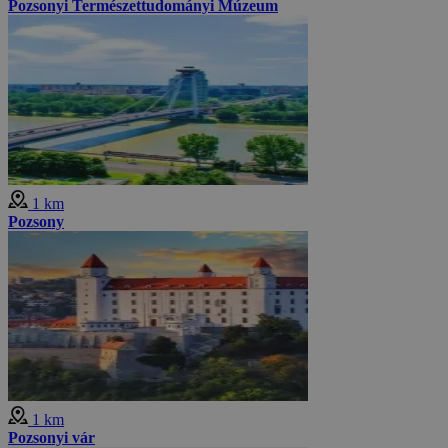
Pozsonyi Természettudományi Múzeum
1 km
Pozsony
1 km
Pozsonyi vár