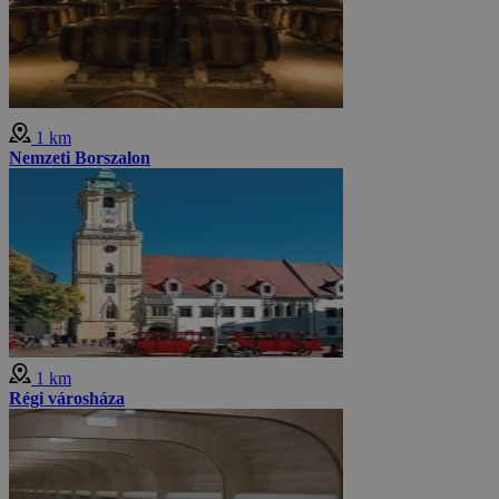
1 km
Nemzeti Borszalon
1 km
Régi városháza