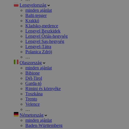
Lengyelország
minden ajánlat
Balti-tenger
Krakkó
Kladsko-medence
Lengyel Beszkidek
Lengyel Óriás-hegység
Lengyel Sas-hegység
Lengyel-Tátra
Polanica Zdrój
…
Olaszország
minden ajánlat
Bibione
Dél-Tirol
Garda-tó
Rimini és környéke
Toszkána
Trento
Velence
…
Németország
minden ajánlat
Baden-Württemberg