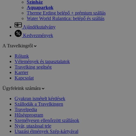
Színház
Aquaparkok
Therme Erding belépő + prémium szállás
Water World Rulantica: belépő és szállás
Ajándékutalvány
Kedvezmények
A Travelkingről
Rólunk
Vélemények és tapasztalatok
Travelking segítség
Karrier
Kapcsolat
Ügyfeleink számára
Gyakran ismételt kérdések
Szállodák a Travelkingen
Travelpedia
Hűségprogram
Személyesen ellenőrzött szállások
Nyár, utazással tele
Utazási élmények Szép-kártyával