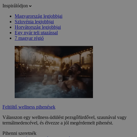
Inspirálódjon
Magyarország legjobbjai
Szlovénia legjobbjai
Horvátország legjobbjai
Egy nyár teli utazással
7 magyar régió
Feltöltő wellness pihenések
Válasszon egy wellness-üdülést pezsgőfürdővel, szaunával vagy
termálmedencével, és élvezze a jól megérdemelt pihenést.
Pihenni szeretnék