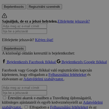
Bejelentkezés
Regisztrálni szeretnék
Sajnáljuk, de ez a jelszó helytelen.
Elfelejtette jelszavát?
Elfelejtette jelszavát?
Kérjen újat!
Bejelentkezés
A közösségi oldalán keresztül is bejelentkezhet:
Bejelentkezés Facebook fiókkal
Bejelentkezés Google fiókkal
Facebook vagy Google fiókkal való regisztrációm kapcsán
kijelentem, hogy elfogadom a
Felhasználási feltételeket
és
elolvastam az
Adatvédelmi szabályzatot.
.
Értesülni akarok e-mailben a Travelking újdonságairól,
különleges ajánlatairól és egyéb kedvezményeiről az
Adatvédelmi
szabályzatot.
.
Elfogadom a
Felhasználási feltételeket
és az