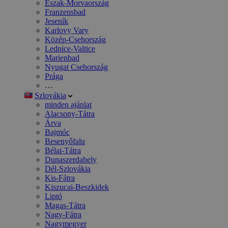
Észak-Morvaország
Franzensbad
Jeseník
Karlovy Vary
Közép-Csehország
Lednice-Valtice
Marienbad
Nyugat Csehország
Prága
…
Szlovákia
minden ajánlat
Alacsony-Tátra
Árva
Bajmóc
Besenyőfalu
Bélai-Tátra
Dunaszerdahely
Dél-Szlovákia
Kis-Fátra
Kiszucai-Beszkidek
Liptó
Magas-Tátra
Nagy-Fátra
Nagymegyer