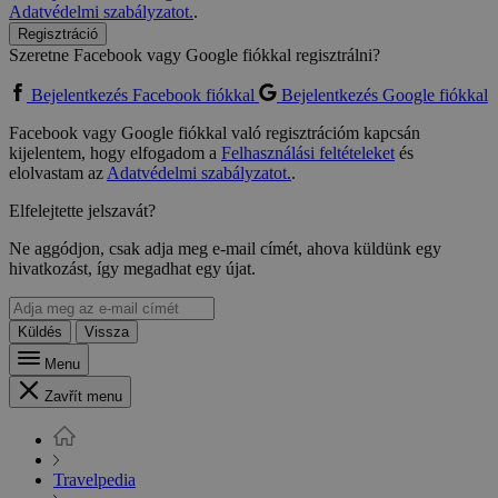
Adatvédelmi szabályzatot.
.
Regisztráció
Szeretne Facebook vagy Google fiókkal regisztrálni?
Bejelentkezés Facebook fiókkal
Bejelentkezés Google fiókkal
Facebook vagy Google fiókkal való regisztrációm kapcsán
kijelentem, hogy elfogadom a
Felhasználási feltételeket
és
elolvastam az
Adatvédelmi szabályzatot.
.
Elfelejtette jelszavát?
Ne aggódjon, csak adja meg e-mail címét, ahova küldünk egy
hivatkozást, így megadhat egy újat.
Küldés
Vissza
Menu
Zavřít menu
Travelpedia