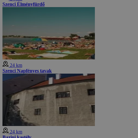
Szenci Élményfürdő
24 km
Szenci Napfényes tavak
24 km
Bazini kastély