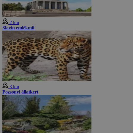
2 km
Slavin emlékmű
3 km
Pozsonyi állatkert