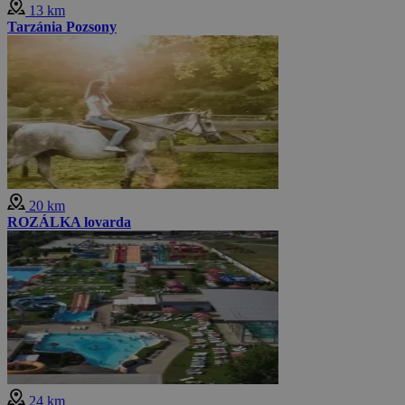
13 km
Tarzánia Pozsony
20 km
ROZÁLKA lovarda
24 km