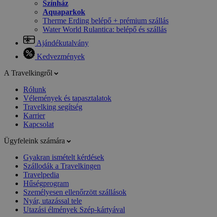
Színház
Aquaparkok
Therme Erding belépő + prémium szállás
Water World Rulantica: belépő és szállás
Ajándékutalvány
Kedvezmények
A Travelkingről
Rólunk
Vélemények és tapasztalatok
Travelking segítség
Karrier
Kapcsolat
Ügyfeleink számára
Gyakran ismételt kérdések
Szállodák a Travelkingen
Travelpedia
Hűségprogram
Személyesen ellenőrzött szállások
Nyár, utazással tele
Utazási élmények Szép-kártyával