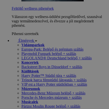
Feltöltő wellness pihenések
Válasszon egy wellness-üdülést pezsgőfürdővel, szaunával
vagy termálmedencével, és élvezze a jól megérdemelt
pihenést.
Pihenni szeretnék
Élmények
Vidámparkok
Europa-Park: Belépő és prémium szállás
Playmobil Funpark belépő + szállás
LEGOLAND® Deutschland belépő + szállás
Koncertek
Backstreet Boys in Düsseldorf + szállás
Kiállítások
Harry Potter™ Stúdió túra + szállás
Trónok harca filmstúdió látogatás + szállás
VIP est a Harry Potter stúdiókban + szállás
Múzeumok
Mercedes-Benz Múzeum belépő + szállás
Porsche és Mercedes múzeum + szállás
Musicalek
Párizsi Moulin Rouge belépő + szállás