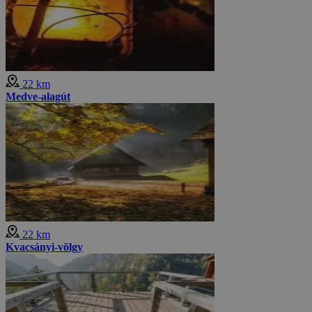
22 km
Medve-alagút
22 km
Kvacsányi-völgy