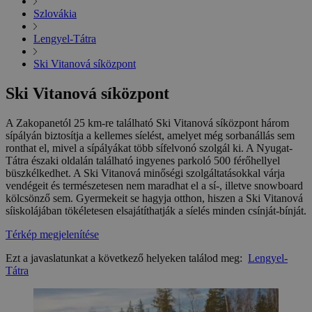
Szlovákia
Lengyel-Tátra
Ski Vitanová síközpont
Ski Vitanová síközpont
A Zakopanetól 25 km-re található Ski Vitanová síközpont három
sípályán biztosítja a kellemes síelést, amelyet még sorbanállás sem
ronthat el, mivel a sípályákat több sífelvonó szolgál ki. A Nyugat-
Tátra északi oldalán található ingyenes parkoló 500 férőhellyel
büszkélkedhet. A Ski Vitanová minőségi szolgáltatásokkal várja
vendégeit és természetesen nem maradhat el a sí-, illetve snowboard
kölcsönző sem. Gyermekeit se hagyja otthon, hiszen a Ski Vitanová
síiskolájában tökéletesen elsajátíthatják a síelés minden csínját-bínját.
Térkép megjelenítése
Ezt a javaslatunkat a következő helyeken találod meg:
Lengyel-
Tátra