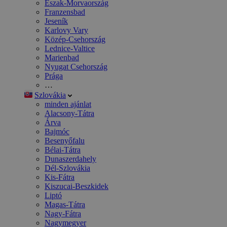
Észak-Morvaország
Franzensbad
Jeseník
Karlovy Vary
Közép-Csehország
Lednice-Valtice
Marienbad
Nyugat Csehország
Prága
…
Szlovákia
minden ajánlat
Alacsony-Tátra
Árva
Bajmóc
Besenyőfalu
Bélai-Tátra
Dunaszerdahely
Dél-Szlovákia
Kis-Fátra
Kiszucai-Beszkidek
Liptó
Magas-Tátra
Nagy-Fátra
Nagymegyer