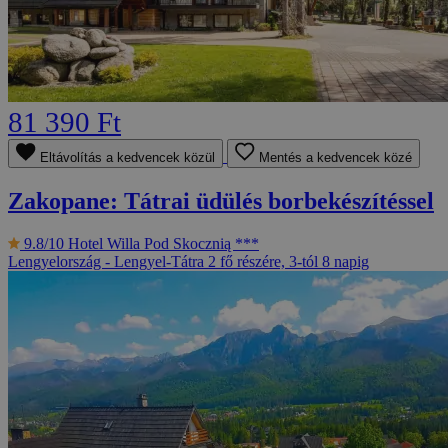
81 390 Ft
Eltávolítás a kedvencek közül
Mentés a kedvencek közé
Zakopane: Tátrai üdülés borbekészítéssel
9.8/10
Hotel Willa Pod Skocznią ***
Lengyelország - Lengyel-Tátra
2 fő részére, 3-tól 8 napig