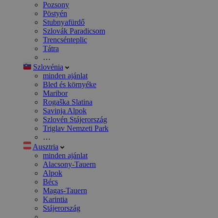
Pozsony
Pöstyén
Stubnyafürdő
Szlovák Paradicsom
Trencsénteplic
Tátra
…
Szlovénia
minden ajánlat
Bled és környéke
Maribor
Rogaška Slatina
Savinja Alpok
Szlovén Stájerország
Triglav Nemzeti Park
…
Ausztria
minden ajánlat
Alacsony-Tauern
Alpok
Bécs
Magas-Tauern
Karintia
Stájerország
…