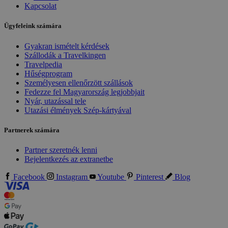
Kapcsolat
Ügyfeleink számára
Gyakran ismételt kérdések
Szállodák a Travelkingen
Travelpedia
Hűségprogram
Személyesen ellenőrzött szállások
Fedezze fel Magyarország legjobbjait
Nyár, utazással tele
Utazási élmények Szép-kártyával
Partnerek számára
Partner szeretnék lenni
Bejelentkezés az extranetbe
Facebook
Instagram
Youtube
Pinterest
Blog