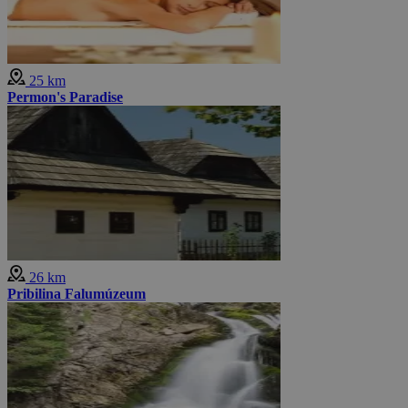
25 km
Permon's Paradise
26 km
Pribilina Falumúzeum