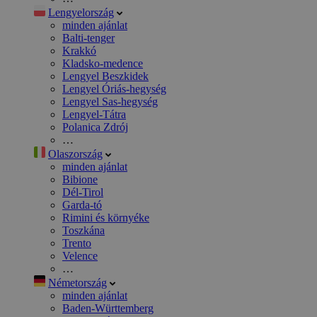
Lengyelország
minden ajánlat
Balti-tenger
Krakkó
Kladsko-medence
Lengyel Beszkidek
Lengyel Óriás-hegység
Lengyel Sas-hegység
Lengyel-Tátra
Polanica Zdrój
…
Olaszország
minden ajánlat
Bibione
Dél-Tirol
Garda-tó
Rimini és környéke
Toszkána
Trento
Velence
…
Németország
minden ajánlat
Baden-Württemberg