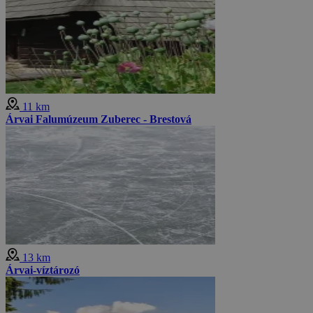
11 km
Árvai Falumúzeum Zuberec - Brestová
13 km
Árvai-víztározó