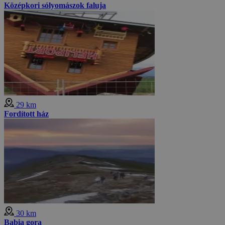
Középkori sólyomászok faluja
29 km
Fordított ház
30 km
Babia gora