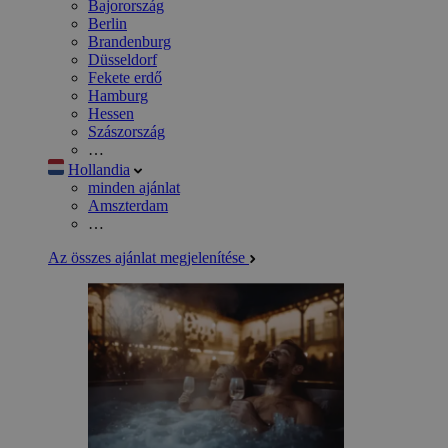
Bajorország
Berlin
Brandenburg
Düsseldorf
Fekete erdő
Hamburg
Hessen
Szászország
…
Hollandia
minden ajánlat
Amszterdam
…
Az összes ajánlat megjelenítése