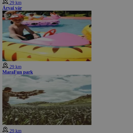
29 km
Árvai vár
29 km
MaraFun park
29 km