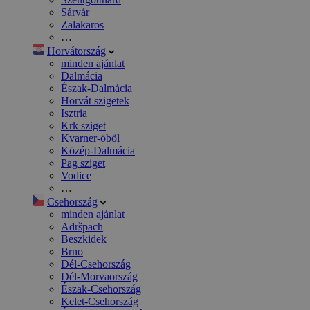
Sárvár
Zalakaros
…
Horvátország
minden ajánlat
Dalmácia
Észak-Dalmácia
Horvát szigetek
Isztria
Krk sziget
Kvarner-öböl
Közép-Dalmácia
Pag sziget
Vodice
…
Csehország
minden ajánlat
Adršpach
Beszkidek
Brno
Dél-Csehország
Dél-Morvaország
Észak-Csehország
Kelet-Csehország