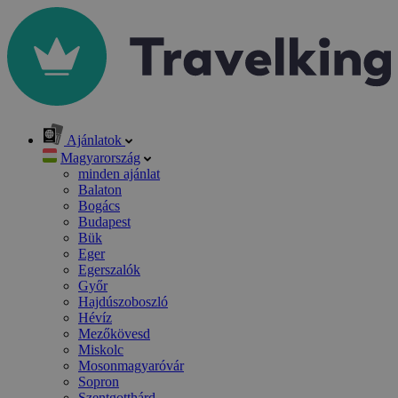
Ajánlatok
Magyarország
minden ajánlat
Balaton
Bogács
Budapest
Bük
Eger
Egerszalók
Győr
Hajdúszoboszló
Hévíz
Mezőkövesd
Miskolc
Mosonmagyaróvár
Sopron
Szentgotthárd