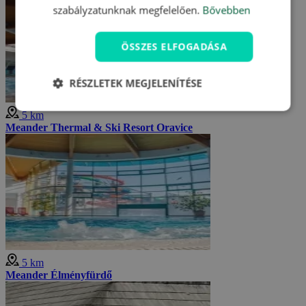
szabályzatunknak megfelelően.
Bővebben
ÖSSZES ELFOGADÁSA
RÉSZLETEK MEGJELENÍTÉSE
5 km
Meander Thermal & Ski Resort Oravice
5 km
Meander Élményfürdő