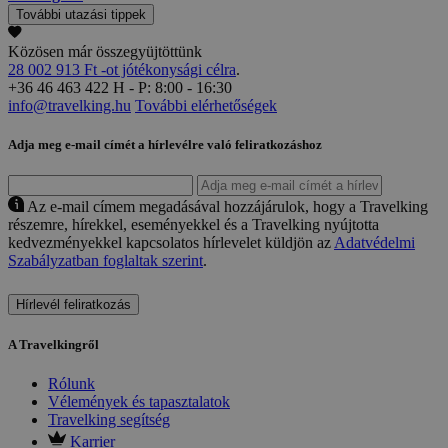
További utazási tippek
Közösen már összegyüjtöttünk
28 002 913 Ft -ot jótékonysági célra
.
+36 46 463 422
H - P: 8:00 - 16:30
info@travelking.hu
További elérhetőségek
Adja meg e-mail címét a hírlevélre való feliratkozáshoz
Az e-mail címem megadásával hozzájárulok, hogy a Travelking
részemre, hírekkel, eseményekkel és a Travelking nyújtotta
kedvezményekkel kapcsolatos hírlevelet küldjön az
Adatvédelmi
Szabályzatban foglaltak szerint
.
Hírlevél feliratkozás
A Travelkingről
Rólunk
Vélemények és tapasztalatok
Travelking segítség
Karrier