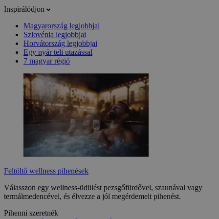
Inspirálódjon
Magyarország legjobbjai
Szlovénia legjobbjai
Horvátország legjobbjai
Egy nyár teli utazással
7 magyar régió
Feltöltő wellness pihenések
Válasszon egy wellness-üdülést pezsgőfürdővel, szaunával vagy
termálmedencével, és élvezze a jól megérdemelt pihenést.
Pihenni szeretnék