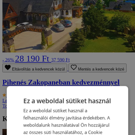
28 190 Ft
- 26%
37 590 Ft
Eltávolítás a kedvencek közül
Mentés a kedvencek közé
Pihenés Zakopaneban kedvezménnyel
9.1/10
Komplex Górski Pałacyk ***
Ez a weboldal sütiket használ
Lengyelország - Lengyel-Tátra
2 fő részére, 2-tól 8 napig
További ajánlatok
Ez a weboldal sütiket használ a
felhasználói élmény javítása érdekében. A
Kirándulási ötletek a környéken
weboldalunk használatával Ön hozzájárul
az összes süti használatához, a Cookie