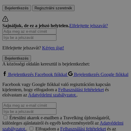
Bejelentkezés
Regisztrálni szeretnék
Sajnáljuk, de ez a jelszó helytelen.
Elfelejtette jelszavát?
Elfelejtette jelszavát?
Kérjen újat!
Bejelentkezés
A közösségi oldalán keresztül is bejelentkezhet:
Bejelentkezés Facebook fiókkal
Bejelentkezés Google fiókkal
Facebook vagy Google fiókkal való regisztrációm kapcsán
kijelentem, hogy elfogadom a
Felhasználási feltételeket
és
elolvastam az
Adatvédelmi szabályzatot.
.
Értesülni akarok e-mailben a Travelking újdonságairól,
különleges ajánlatairól és egyéb kedvezményeiről az
Adatvédelmi
szabályzatot.
.
Elfogadom a
Felhasználási feltételeket
és az