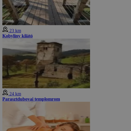
23 km
Kobyliny kilátó
24 km
Parasztdubovai templomrom