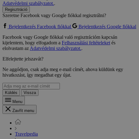
Adatvédelmi szabályzatot.
.
Regisztráció
Szeretne Facebook vagy Google fiókkal regisztrálni?
Bejelentkezés Facebook fiókkal
Bejelentkezés Google fiókkal
Facebook vagy Google fiókkal való regisztrációm kapcsán
kijelentem, hogy elfogadom a
Felhasználási feltételeket
és
elolvastam az
Adatvédelmi szabályzatot.
.
Elfelejtette jelszavát?
Ne aggódjon, csak adja meg e-mail címét, ahova küldünk egy
hivatkozást, így megadhat egy újat.
Küldés
Vissza
Menu
Zavřít menu
Travelpedia