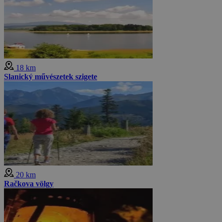
18 km
Slanický művészetek szigete
20 km
Račkova völgy