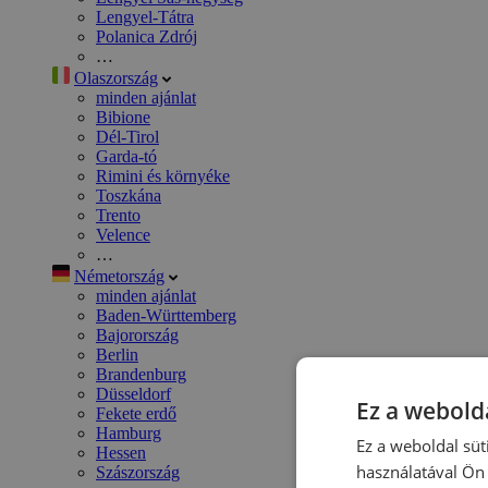
Lengyel-Tátra
Polanica Zdrój
…
Olaszország
minden ajánlat
Bibione
Dél-Tirol
Garda-tó
Rimini és környéke
Toszkána
Trento
Velence
…
Németország
minden ajánlat
Baden-Württemberg
Bajorország
Berlin
Brandenburg
Düsseldorf
Ez a webolda
Fekete erdő
Hamburg
Ez a weboldal süt
Hessen
használatával Ön 
Szászország