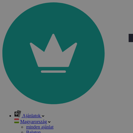
Ajánlatok
Magyarország
minden ajánlat
Balaton