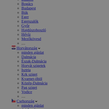
Bogács
Budapest
Bük
Eger
Egerszalók
Győr
Hajdúszoboszló
Hévíz
Mezőkövesd
…
Horvátország
minden ajánlat
Dalmácia
Észak-Dalmácia
Horvát szigetek
Isztria
Krk sziget
Kvarner-öböl
Közép-Dalmácia
Pag sziget
Vodice
…
Csehország
minden ajánlat