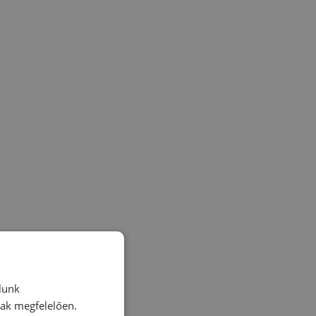
lunk
nak megfelelően.