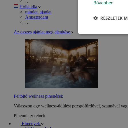
…
Bővebben
Hollandia
minden ajánlat
Amszterdam
RÉSZLETEK M
…
Az összes ajánlat megjelenítése
Feltöltő wellness pihenések
Válasszon egy wellness-üdülést pezsgőfürdővel, szaunával vagy
Pihenni szeretnék
Élmények