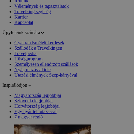
Rólunk
Vélemények és tapasztalatok
Travelking segítség
Karrier
Kapcsolat
Ügyfeleink számára
Gyakran ismételt kérdések
Szállodák a Travelkingen
Travelpedia
Hűségprogram
Személyesen ellenőrzött szállások
Nyár, utazással tele
Utazási élmények Szép-kártyával
Inspirálódjon
Magyarország legjobbjai
Szlovénia legjobbjai
Horvátország legjobbjai
Egy nyár teli utazással
7 magyar régió