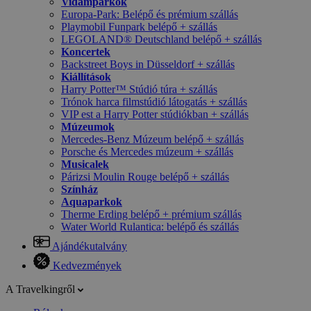
Vidámparkok
Europa-Park: Belépő és prémium szállás
Playmobil Funpark belépő + szállás
LEGOLAND® Deutschland belépő + szállás
Koncertek
Backstreet Boys in Düsseldorf + szállás
Kiállítások
Harry Potter™ Stúdió túra + szállás
Trónok harca filmstúdió látogatás + szállás
VIP est a Harry Potter stúdiókban + szállás
Múzeumok
Mercedes-Benz Múzeum belépő + szállás
Porsche és Mercedes múzeum + szállás
Musicalek
Párizsi Moulin Rouge belépő + szállás
Színház
Aquaparkok
Therme Erding belépő + prémium szállás
Water World Rulantica: belépő és szállás
Ajándékutalvány
Kedvezmények
A Travelkingről