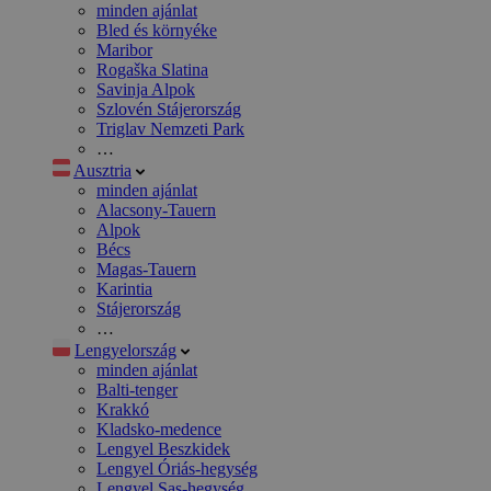
minden ajánlat
Bled és környéke
Maribor
Rogaška Slatina
Savinja Alpok
Szlovén Stájerország
Triglav Nemzeti Park
…
Ausztria
minden ajánlat
Alacsony-Tauern
Alpok
Bécs
Magas-Tauern
Karintia
Stájerország
…
Lengyelország
minden ajánlat
Balti-tenger
Krakkó
Kladsko-medence
Lengyel Beszkidek
Lengyel Óriás-hegység
Lengyel Sas-hegység