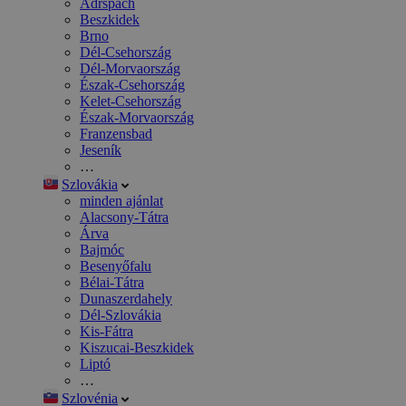
Adršpach
Beszkidek
Brno
Dél-Csehország
Dél-Morvaország
Észak-Csehország
Kelet-Csehország
Észak-Morvaország
Franzensbad
Jeseník
…
Szlovákia
minden ajánlat
Alacsony-Tátra
Árva
Bajmóc
Besenyőfalu
Bélai-Tátra
Dunaszerdahely
Dél-Szlovákia
Kis-Fátra
Kiszucai-Beszkidek
Liptó
…
Szlovénia