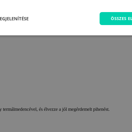
EGJELENÍTÉSE
ÖSSZES 
 termálmedencével, és élvezze a jól megérdemelt pihenést.