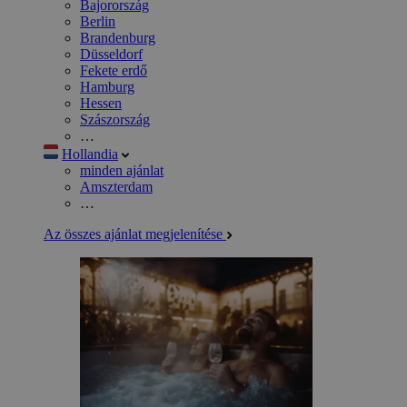
Bajorország
Berlin
Brandenburg
Düsseldorf
Fekete erdő
Hamburg
Hessen
Szászország
…
Hollandia
minden ajánlat
Amszterdam
…
Az összes ajánlat megjelenítése