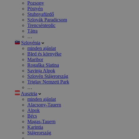
Pozsony
Pöstyén
Stubnyafürdő
Szlovák Paradicsom
Trencsénteplic
Tátra
…
Szlovénia
minden ajánlat
Bled és környéke
Maribor
Rogaška Slatina
Savinja Alpok
Szlovén Stájerország
Triglav Nemzeti Park
…
Ausztria
minden ajánlat
Alacsony-Tauern
Alpok
Bécs
Magas-Tauern
Karintia
Stájerország
…