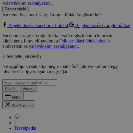
Adatvédelmi szabályzatot.
.
Regisztráció
Szeretne Facebook vagy Google fiókkal regisztrálni?
Bejelentkezés Facebook fiókkal
Bejelentkezés Google fiókkal
Facebook vagy Google fiókkal való regisztrációm kapcsán
kijelentem, hogy elfogadom a
Felhasználási feltételeket
és
elolvastam az
Adatvédelmi szabályzatot.
.
Elfelejtette jelszavát?
Ne aggódjon, csak adja meg e-mail címét, ahova küldünk egy
hivatkozást, így megadhat egy újat.
Küldés
Vissza
Menu
Zavřít menu
Travelpedia