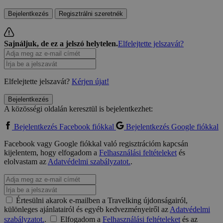
Bejelentkezés
Regisztrálni szeretnék
Sajnáljuk, de ez a jelszó helytelen.
Elfelejtette jelszavát?
Elfelejtette jelszavát?
Kérjen újat!
Bejelentkezés
A közösségi oldalán keresztül is bejelentkezhet:
Bejelentkezés Facebook fiókkal
Bejelentkezés Google fiókkal
Facebook vagy Google fiókkal való regisztrációm kapcsán
kijelentem, hogy elfogadom a
Felhasználási feltételeket
és
elolvastam az
Adatvédelmi szabályzatot.
.
Értesülni akarok e-mailben a Travelking újdonságairól,
különleges ajánlatairól és egyéb kedvezményeiről az
Adatvédelmi
szabályzatot.
.
Elfogadom a
Felhasználási feltételeket
és az