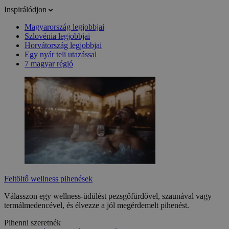
Inspirálódjon
Magyarország legjobbjai
Szlovénia legjobbjai
Horvátország legjobbjai
Egy nyár teli utazással
7 magyar régió
Feltöltő wellness pihenések
Válasszon egy wellness-üdülést pezsgőfürdővel, szaunával vagy
termálmedencével, és élvezze a jól megérdemelt pihenést.
Pihenni szeretnék