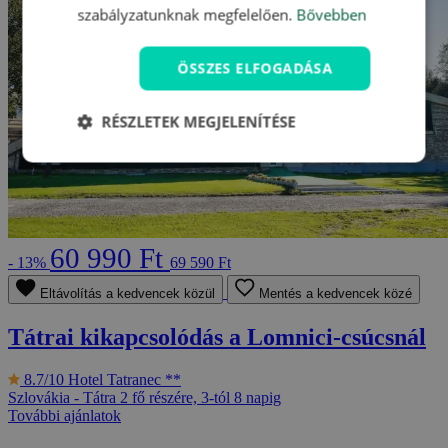
szabályzatunknak megfelelően.
Bővebben
ÖSSZES ELFOGADÁSA
RÉSZLETEK MEGJELENÍTÉSE
60 990 Ft
- 13%
69 590 Ft
Eltávolítás a kedvencek közül
Mentés a kedvencek közé
Tátrai kikapcsolódás a Lomnici-csúcsnál
8.7/10
Hotel Tatranec **
Szlovákia - Tátra
2 fő részére, 3-tól 8 napig
További ajánlatok