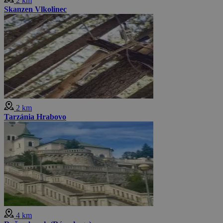
2 km
Skanzen Vlkolinec
2 km
Tarzánia Hrabovo
4 km