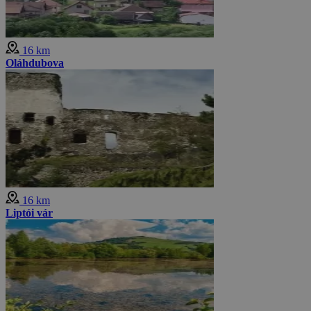
16 km
Oláhdubova
16 km
Liptói vár