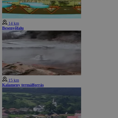
14 km
Besenyőfalu
15 km
Kalameny termálforrás