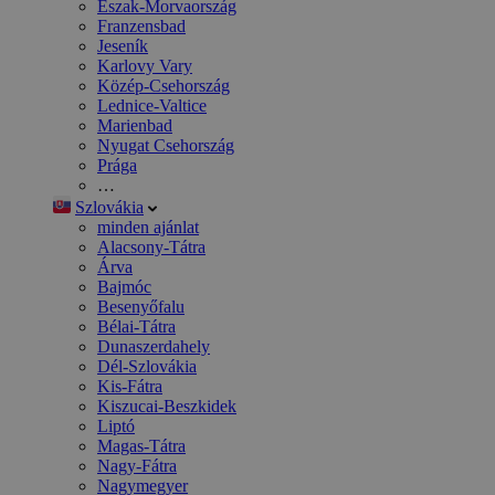
Észak-Morvaország
Franzensbad
Jeseník
Karlovy Vary
Közép-Csehország
Lednice-Valtice
Marienbad
Nyugat Csehország
Prága
…
Szlovákia
minden ajánlat
Alacsony-Tátra
Árva
Bajmóc
Besenyőfalu
Bélai-Tátra
Dunaszerdahely
Dél-Szlovákia
Kis-Fátra
Kiszucai-Beszkidek
Liptó
Magas-Tátra
Nagy-Fátra
Nagymegyer