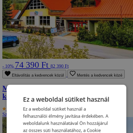
74 390 Ft
- 10%
82 390 Ft
Eltávolítás a kedvencek közül
Mentés a kedvencek közé
Magas-tátrai üdülés aquapark
kedvezménnyel
Ez a weboldal sütiket használ
Ez a weboldal sütiket használ a
9.5/10
Hotel Rysy ***
Szlovákia - Tátra
2 fő részére, 3-tól 8 napig
felhasználói élmény javítása érdekében. A
weboldalunk használatával Ön hozzájárul
az összes süti használatához, a Cookie