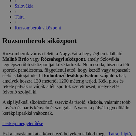
Szlovákia
Tátra
Ruzsomberok síközpont
Ruzsomberok síközpont
Ruzsomberok városa felett, a Nagy-Fátra hegységben található
Malinô Brdo
vagy
Rózsahegyi síközpont
, amely Szlovákia
legnépszerűbb síközpontjai közé tartozik. Nem csoda, hiszen a téli
sportok paradicsoma, függetlenül attól, hogy kezdő vagy tapasztalt
síelő is látogat ide. Itt
különböző lesiklópályákon
száguldozhat,
amelyek hossza 130 métertől 1200 méterig terjed. Kék, piros és
fekete pályák is várják a téli sportok szerelmeseit, melyeket 9
felvonó szolgál ki.
A sípályáknál síkölcsönző, szerviz és tároló, síiskola, valamint több
kávézó és bár is kényelmét szolgálja. Nyáron a pályák egyedülálló
kerékpárparkká változnak.
Térkép megjelenítése
Ezt a javaslatunkat a következő helyeken találod meg:
Tátra
,
Liptó
,