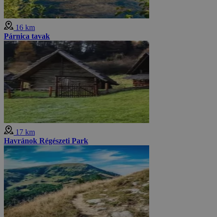
16 km
Párnica tavak
17 km
Havránok Régészeti Park