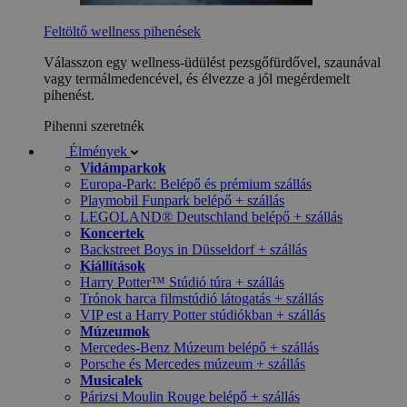
Feltöltő wellness pihenések
Válasszon egy wellness-üdülést pezsgőfürdővel, szaunával
vagy termálmedencével, és élvezze a jól megérdemelt
pihenést.
Pihenni szeretnék
Élmények
Vidámparkok
Europa-Park: Belépő és prémium szállás
Playmobil Funpark belépő + szállás
LEGOLAND® Deutschland belépő + szállás
Koncertek
Backstreet Boys in Düsseldorf + szállás
Kiállítások
Harry Potter™ Stúdió túra + szállás
Trónok harca filmstúdió látogatás + szállás
VIP est a Harry Potter stúdiókban + szállás
Múzeumok
Mercedes-Benz Múzeum belépő + szállás
Porsche és Mercedes múzeum + szállás
Musicalek
Párizsi Moulin Rouge belépő + szállás