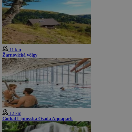
11 km
Žarnovická völgy
12 km
Gothal Liptovská Osada Aquapark