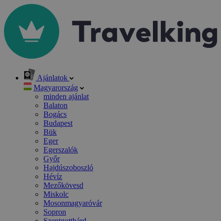
Ajánlatok
Magyarország
minden ajánlat
Balaton
Bogács
Budapest
Bük
Eger
Egerszalók
Győr
Hajdúszoboszló
Hévíz
Mezőkövesd
Miskolc
Mosonmagyaróvár
Sopron
Szentgotthárd