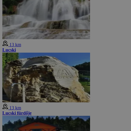
13 km
Lucski
13 km
Lucski fürdője