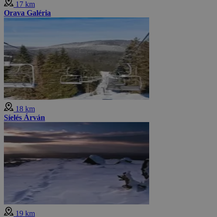
17 km
Orava Galéria
18 km
Síelés Árván
19 km