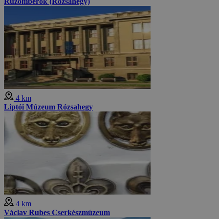
Ružomberok (Rózsahegy)
4 km
Liptói Múzeum Rózsahegy
4 km
Václav Rubes Cserkészmúzeum