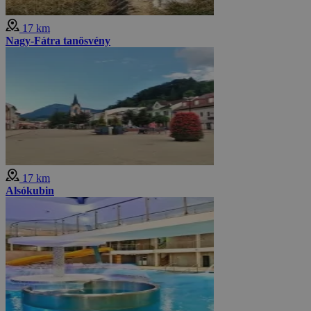
17 km
Nagy-Fátra tanösvény
17 km
Alsókubin