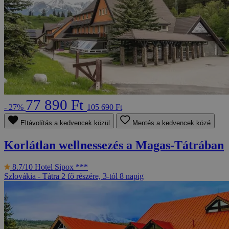
77 890 Ft
- 27%
105 690 Ft
Eltávolítás a kedvencek közül
Mentés a kedvencek közé
Korlátlan wellnessezés a Magas-Tátrában
8.7/10
Hotel Sipox ***
Szlovákia - Tátra
2 fő részére, 3-tól 8 napig