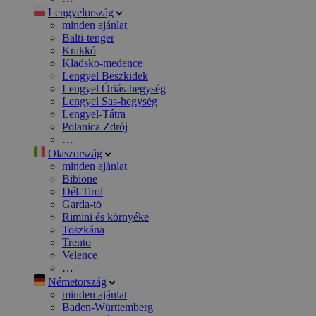
Lengyelország
minden ajánlat
Balti-tenger
Krakkó
Kladsko-medence
Lengyel Beszkidek
Lengyel Óriás-hegység
Lengyel Sas-hegység
Lengyel-Tátra
Polanica Zdrój
…
Olaszország
minden ajánlat
Bibione
Dél-Tirol
Garda-tó
Rimini és környéke
Toszkána
Trento
Velence
…
Németország
minden ajánlat
Baden-Württemberg