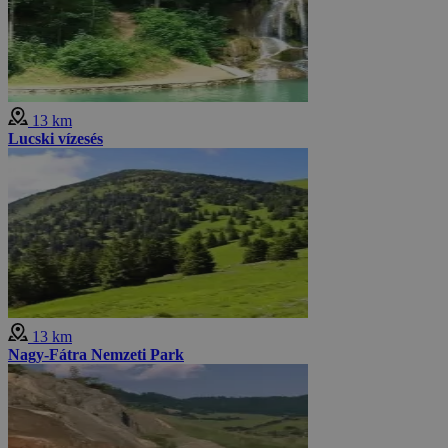
13 km
Lucski vízesés
13 km
Nagy-Fátra Nemzeti Park