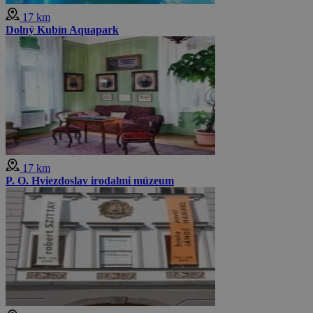
17 km
Dolný Kubín Aquapark
17 km
P. O. Hviezdoslav irodalmi múzeum