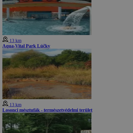
13 km
Aqua-Vital Park Lúčky
13 km
Losonci mésztufák - természetvédelmi terület