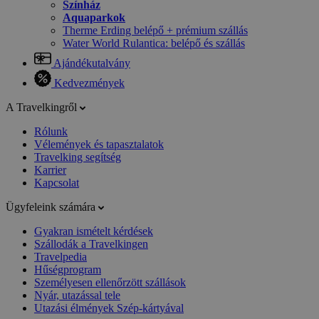
Színház
Aquaparkok
Therme Erding belépő + prémium szállás
Water World Rulantica: belépő és szállás
Ajándékutalvány
Kedvezmények
A Travelkingről
Rólunk
Vélemények és tapasztalatok
Travelking segítség
Karrier
Kapcsolat
Ügyfeleink számára
Gyakran ismételt kérdések
Szállodák a Travelkingen
Travelpedia
Hűségprogram
Személyesen ellenőrzött szállások
Nyár, utazással tele
Utazási élmények Szép-kártyával