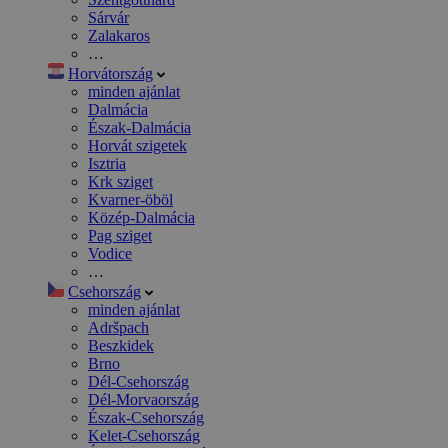
Sárvár
Zalakaros
…
Horvátország
minden ajánlat
Dalmácia
Észak-Dalmácia
Horvát szigetek
Isztria
Krk sziget
Kvarner-öböl
Közép-Dalmácia
Pag sziget
Vodice
…
Csehország
minden ajánlat
Adršpach
Beszkidek
Brno
Dél-Csehország
Dél-Morvaország
Észak-Csehország
Kelet-Csehország