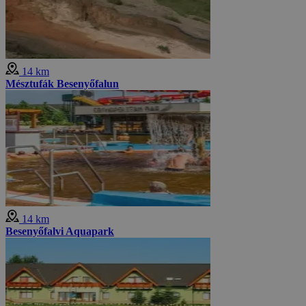
14 km
Mésztufák Besenyőfalun
14 km
Besenyőfalvi Aquapark