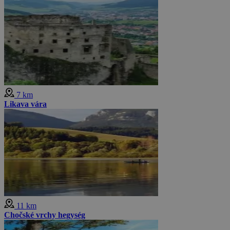
7 km
Likava vára
11 km
Chočské vrchy hegység