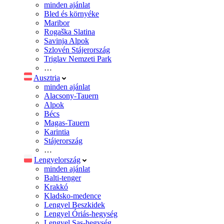
minden ajánlat
Bled és környéke
Maribor
Rogaška Slatina
Savinja Alpok
Szlovén Stájerország
Triglav Nemzeti Park
…
Ausztria
minden ajánlat
Alacsony-Tauern
Alpok
Bécs
Magas-Tauern
Karintia
Stájerország
…
Lengyelország
minden ajánlat
Balti-tenger
Krakkó
Kladsko-medence
Lengyel Beszkidek
Lengyel Óriás-hegység
Lengyel Sas-hegység