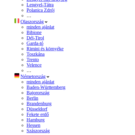
Lengyel-Tátra
Polanica Zdrój
…
Olaszország
minden ajánlat
Bibione
Dél-Tirol
Garda-tó
Rimini és környéke
Toszkána
Trento
Velence
…
Németország
minden ajánlat
Baden-Württemberg
Bajorország
Berlin
Brandenburg
Düsseldorf
Fekete erdő
Hamburg
Hessen
Szászország