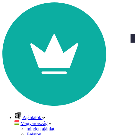
Ajánlatok
Magyarország
minden ajánlat
Balaton