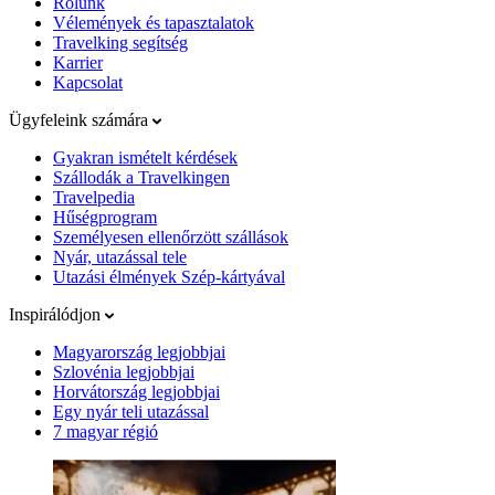
Rólunk
Vélemények és tapasztalatok
Travelking segítség
Karrier
Kapcsolat
Ügyfeleink számára
Gyakran ismételt kérdések
Szállodák a Travelkingen
Travelpedia
Hűségprogram
Személyesen ellenőrzött szállások
Nyár, utazással tele
Utazási élmények Szép-kártyával
Inspirálódjon
Magyarország legjobbjai
Szlovénia legjobbjai
Horvátország legjobbjai
Egy nyár teli utazással
7 magyar régió