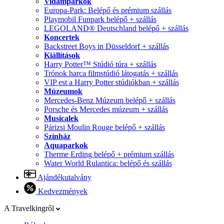
Vidámparkok
Europa-Park: Belépő és prémium szállás
Playmobil Funpark belépő + szállás
LEGOLAND® Deutschland belépő + szállás
Koncertek
Backstreet Boys in Düsseldorf + szállás
Kiállítások
Harry Potter™ Stúdió túra + szállás
Trónok harca filmstúdió látogatás + szállás
VIP est a Harry Potter stúdiókban + szállás
Múzeumok
Mercedes-Benz Múzeum belépő + szállás
Porsche és Mercedes múzeum + szállás
Musicalek
Párizsi Moulin Rouge belépő + szállás
Színház
Aquaparkok
Therme Erding belépő + prémium szállás
Water World Rulantica: belépő és szállás
Ajándékutalvány
Kedvezmények
A Travelkingről