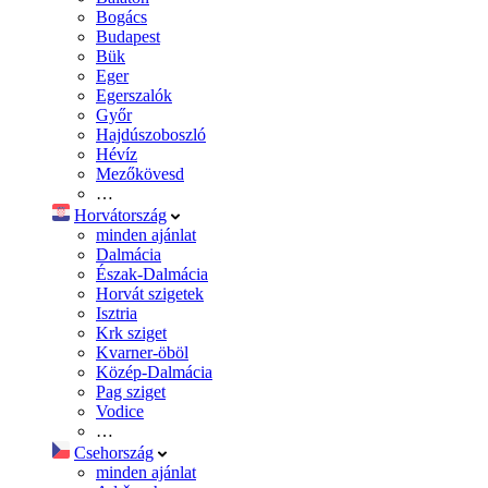
Bogács
Budapest
Bük
Eger
Egerszalók
Győr
Hajdúszoboszló
Hévíz
Mezőkövesd
…
Horvátország
minden ajánlat
Dalmácia
Észak-Dalmácia
Horvát szigetek
Isztria
Krk sziget
Kvarner-öböl
Közép-Dalmácia
Pag sziget
Vodice
…
Csehország
minden ajánlat