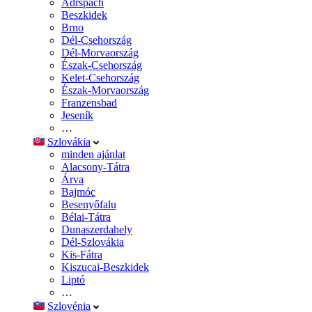
Adršpach
Beszkidek
Brno
Dél-Csehország
Dél-Morvaország
Észak-Csehország
Kelet-Csehország
Észak-Morvaország
Franzensbad
Jeseník
…
Szlovákia
minden ajánlat
Alacsony-Tátra
Árva
Bajmóc
Besenyőfalu
Bélai-Tátra
Dunaszerdahely
Dél-Szlovákia
Kis-Fátra
Kiszucai-Beszkidek
Liptó
…
Szlovénia