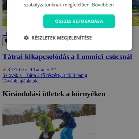
szabályzatunknak megfelelően.
Bővebben
ÖSSZES ELFOGADÁSA
60 990 Ft
- 13%
69 590 Ft
RÉSZLETEK MEGJELENÍTÉSE
Eltávolítás a kedvencek közül
Mentés a kedvencek közé
Tátrai kikapcsolódás a Lomnici-csúcsnál
8.7/10
Hotel Tatranec **
Szlovákia - Tátra
2 fő részére, 3-tól 8 napig
További ajánlatok
Kirándulási ötletek a környéken