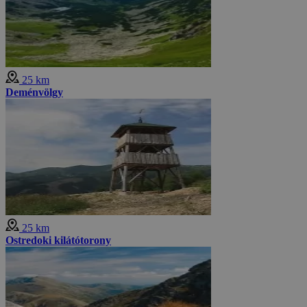
25 km
Deménvölgy
25 km
Ostredoki kilátótorony