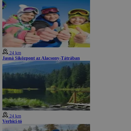
24 km
Jasná Síközpont az Alacsony-Tátrában
24 km
Verbici-tó