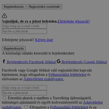
Bejelentkezés
Regisztrálni szeretnék
Sajnáljuk, de ez a jelszó helytelen.
Elfelejtette jelszavát?
Elfelejtette jelszavát?
Kérjen újat!
Bejelentkezés
A közösségi oldalán keresztül is bejelentkezhet:
Bejelentkezés Facebook fiókkal
Bejelentkezés Google fiókkal
Facebook vagy Google fiókkal való regisztrációm kapcsán
kijelentem, hogy elfogadom a
Felhasználási feltételeket
és
elolvastam az
Adatvédelmi szabályzatot.
.
Értesülni akarok e-mailben a Travelking újdonságairól,
különleges ajánlatairól és egyéb kedvezményeiről az
Adatvédelmi
szabályzatot.
.
Elfogadom a
Felhasználási feltételeket
és az