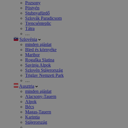
Pozsony
Pöstyén
Stubnyafürdő
Szlovák Paradicsom
Trencsénteplic
Tátra
…
Szlovénia
minden ajánlat
Bled és környéke
Maribor
Rogaška Slatina
Savinja Alpok
Szlovén Stájerország
Triglav Nemzeti Park
…
Ausztria
minden ajánlat
Alacsony-Tauern
Alpok
Bécs
Magas-Tauern
Karintia
Stájerország
…