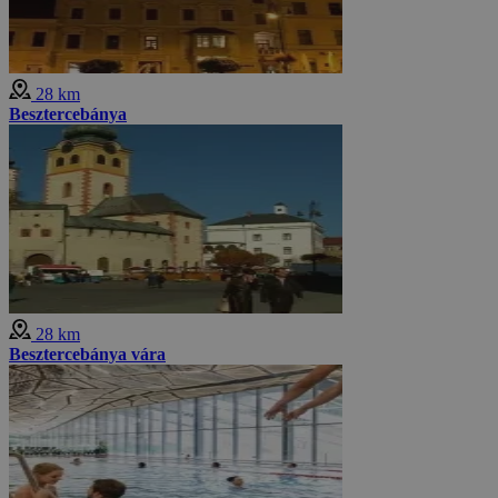
28 km
Besztercebánya
28 km
Besztercebánya vára