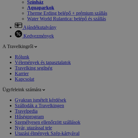
Színház
Aquaparkok
Therme Erding belépő + prémium szállás
Water World Rulantica: belépő és szállás
Ajándékutalvány
Kedvezmények
A Travelkingről
Rólunk
Vélemények és tapasztalatok
Travelking segítség
Karrier
Kapcsolat
Ügyfeleink számára
Gyakran ismételt kérdések
Szállodák a Travelkingen
Travelpedia
Hűségprogram
Személyesen ellenőrzött szállások
Nyár, utazással tele
Utazási élmények Szép-kártyával