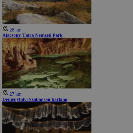
26 km
Alacsony-Tátra Nemzeti Park
27 km
Déményfalvi Szabadság-barlang