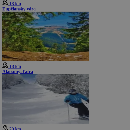
18 km
Ľupčiansky vára
18 km
Alacsony-Tátra
20 km