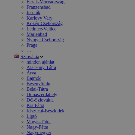
Észak-Morvaország
Franzensbad
Jeseník
Karlovy Vary
Közép-Csehország
Lednice-Valtice
Marienbad
Nyugat Csehország
Prága
…
Szlovákia
minden ajánlat
Alacsony-Tátra
Árva
Bajmóc
Besenyőfalu
Bélai-Tátra
Dunaszerdahely
Dél-Szlovákia
Kis-Fátra
Kiszucai-Beszkidek
Liptó
Magas-Tátra
Nagy-Fátra
Nagymegyer