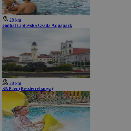
28 km
Gothal Liptovská Osada Aquapark
28 km
SNP tér (Besztercebánya)