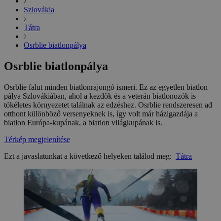
Szlovákia
Tátra
Osrblie biatlonpálya
Osrblie biatlonpálya
Osrblie falut minden biatlonrajongó ismeri. Ez az egyetlen biatlon
pálya Szlovákiában, ahol a kezdők és a veterán biatlonozók is
tökéletes környezetet találnak az edzéshez. Osrblie rendszeresen ad
otthont különböző versenyeknek is, így volt már házigazdája a
biatlon Európa-kupának, a biatlon világkupának is.
Térkép megjelenítése
Ezt a javaslatunkat a következő helyeken találod meg:
Tátra