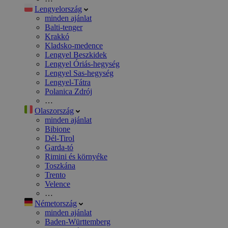
Lengyelország
minden ajánlat
Balti-tenger
Krakkó
Kladsko-medence
Lengyel Beszkidek
Lengyel Óriás-hegység
Lengyel Sas-hegység
Lengyel-Tátra
Polanica Zdrój
…
Olaszország
minden ajánlat
Bibione
Dél-Tirol
Garda-tó
Rimini és környéke
Toszkána
Trento
Velence
…
Németország
minden ajánlat
Baden-Württemberg