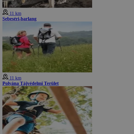
11 km
Sebeséri-barlang
11 km
Polyána Tájvédelmi Terület