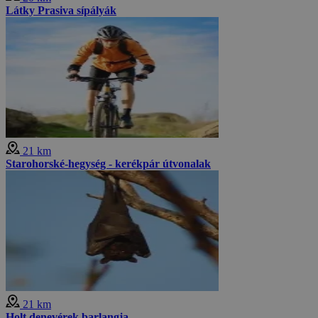
Látky Prasiva sípályák
21 km
Starohorské-hegység - kerékpár útvonalak
21 km
Holt denevérek barlangja