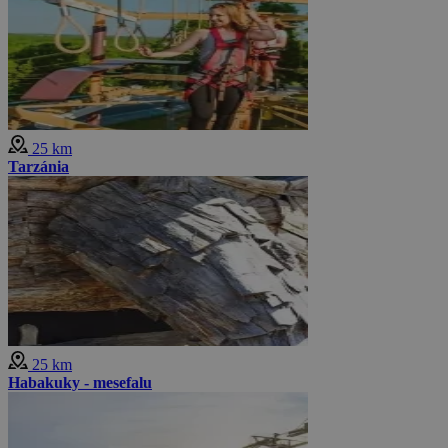
25 km
Tarzánia
25 km
Habakuky - mesefalu