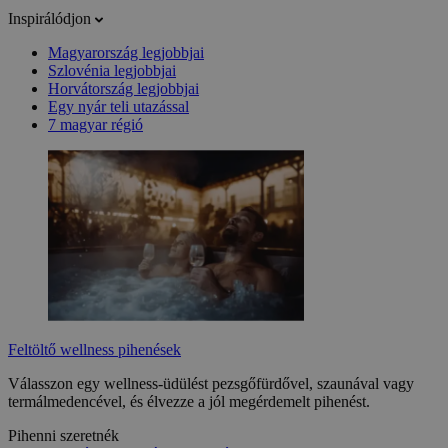
Inspirálódjon
Magyarország legjobbjai
Szlovénia legjobbjai
Horvátország legjobbjai
Egy nyár teli utazással
7 magyar régió
Feltöltő wellness pihenések
Válasszon egy wellness-üdülést pezsgőfürdővel, szaunával vagy
termálmedencével, és élvezze a jól megérdemelt pihenést.
Pihenni szeretnék