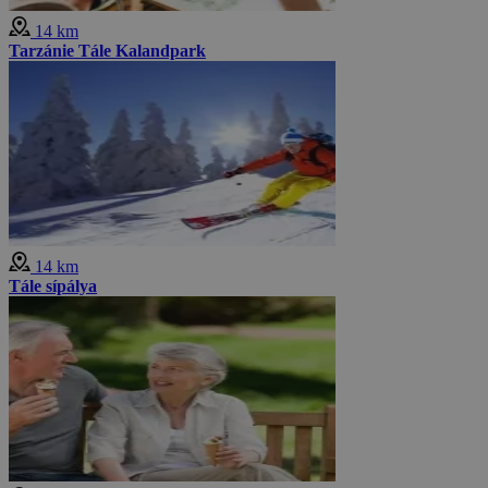
14 km
Tarzánie Tále Kalandpark
14 km
Tále sípálya