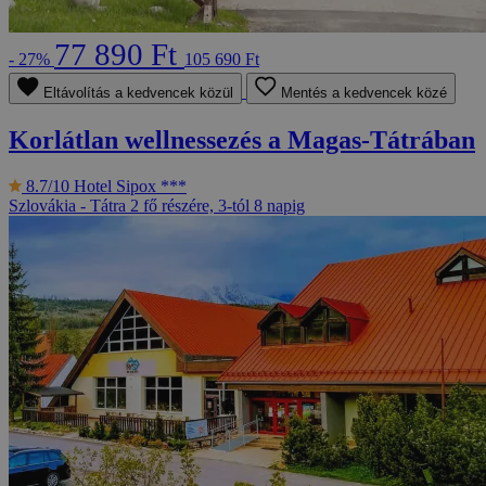
77 890 Ft
- 27%
105 690 Ft
Eltávolítás a kedvencek közül
Mentés a kedvencek közé
Korlátlan wellnessezés a Magas-Tátrában
8.7/10
Hotel Sipox ***
Szlovákia - Tátra
2 fő részére, 3-tól 8 napig