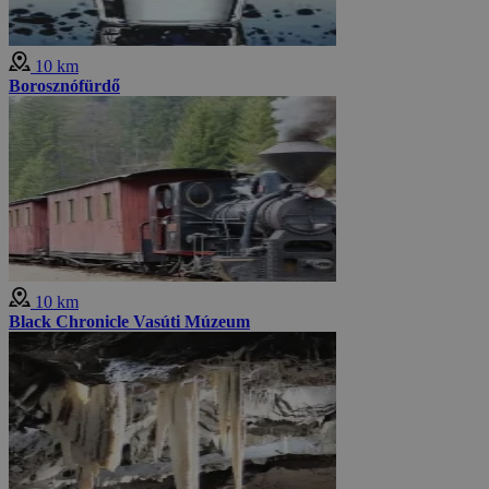
10 km
Borosznófürdő
10 km
Black Chronicle Vasúti Múzeum