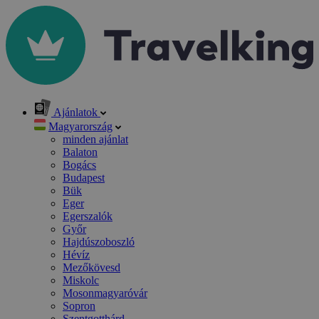
Ajánlatok
Magyarország
minden ajánlat
Balaton
Bogács
Budapest
Bük
Eger
Egerszalók
Győr
Hajdúszoboszló
Hévíz
Mezőkövesd
Miskolc
Mosonmagyaróvár
Sopron
Szentgotthárd