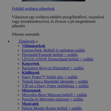
Feltöltő wellness pihenések
Válasszon egy wellness-üdülést pezsgőfürdővel, szaunával
vagy termálmedencével, és élvezze a jól megérdemelt
pihenést.
Pihenni szeretnék
Élmények
Vidámparkok
Europa-Park: Belépő és prémium szállás
Playmobil Funpark belépő + szállás
LEGOLAND® Deutschland belépő + szállás
Koncertek
Backstreet Boys in Düsseldorf + szállás
Kiállítások
Harry Potter™ Stúdió túra + szállás
Trónok harca filmstúdió látogatás + szállás
VIP est a Harry Potter stúdiókban + szállás
Múzeumok
Mercedes-Benz Múzeum belépő + szállás
Porsche és Mercedes múzeum + szállás
Musicalek
Párizsi Moulin Rouge belépő + szállás