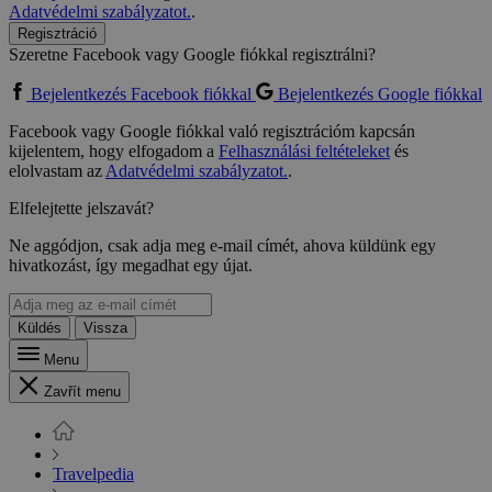
Adatvédelmi szabályzatot.
.
Regisztráció
Szeretne Facebook vagy Google fiókkal regisztrálni?
Bejelentkezés Facebook fiókkal
Bejelentkezés Google fiókkal
Facebook vagy Google fiókkal való regisztrációm kapcsán
kijelentem, hogy elfogadom a
Felhasználási feltételeket
és
elolvastam az
Adatvédelmi szabályzatot.
.
Elfelejtette jelszavát?
Ne aggódjon, csak adja meg e-mail címét, ahova küldünk egy
hivatkozást, így megadhat egy újat.
Küldés
Vissza
Menu
Zavřít menu
Travelpedia