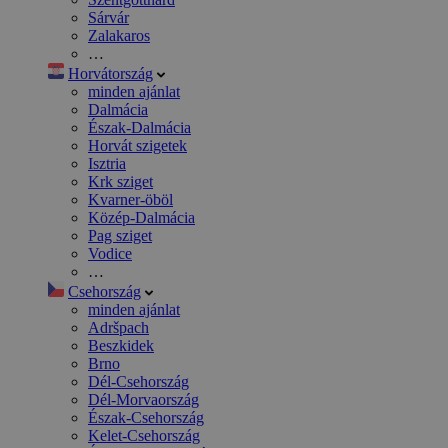
Sárvár
Zalakaros
…
Horvátország
minden ajánlat
Dalmácia
Észak-Dalmácia
Horvát szigetek
Isztria
Krk sziget
Kvarner-öböl
Közép-Dalmácia
Pag sziget
Vodice
…
Csehország
minden ajánlat
Adršpach
Beszkidek
Brno
Dél-Csehország
Dél-Morvaország
Észak-Csehország
Kelet-Csehország