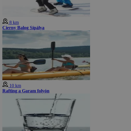
8 km
Cierny Balog Sípálya
10 km
Rafting a Garam folyón