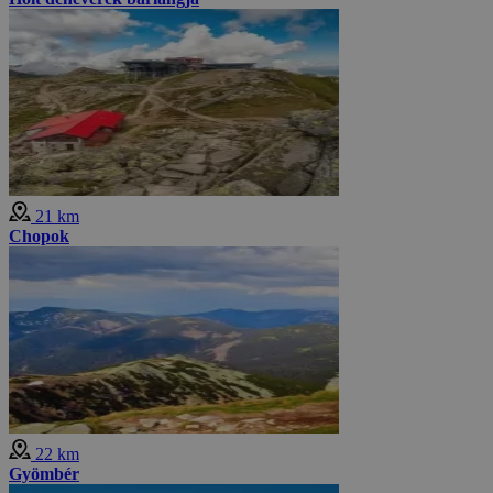
21 km
Chopok
22 km
Gyömbér