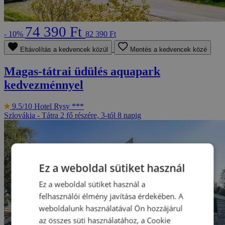
74 390 Ft
- 10%
82 390 Ft
Eltávolítás a kedvencek közül
Mentés a kedvencek közé
Magas-tátrai üdülés aquapark
kedvezménnyel
9.5/10
Hotel Rysy ***
Szlovákia - Tátra
2 fő részére, 3-tól 8 napig
Ez a weboldal sütiket használ
Ez a weboldal sütiket használ a
felhasználói élmény javítása érdekében. A
weboldalunk használatával Ön hozzájárul
az összes süti használatához, a Cookie