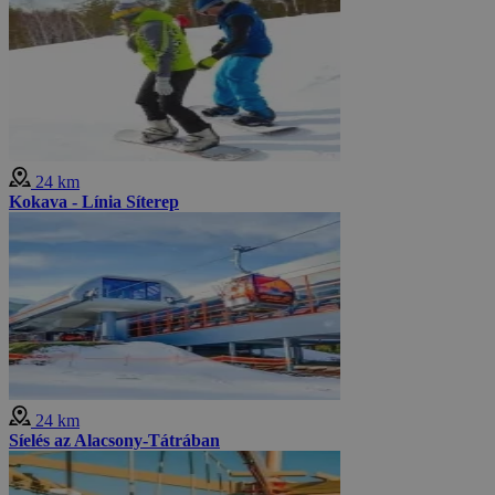
24 km
Kokava - Línia Síterep
24 km
Síelés az Alacsony-Tátrában