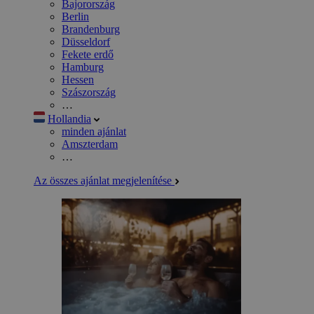
Bajorország
Berlin
Brandenburg
Düsseldorf
Fekete erdő
Hamburg
Hessen
Szászország
…
Hollandia
minden ajánlat
Amszterdam
…
Az összes ajánlat megjelenítése