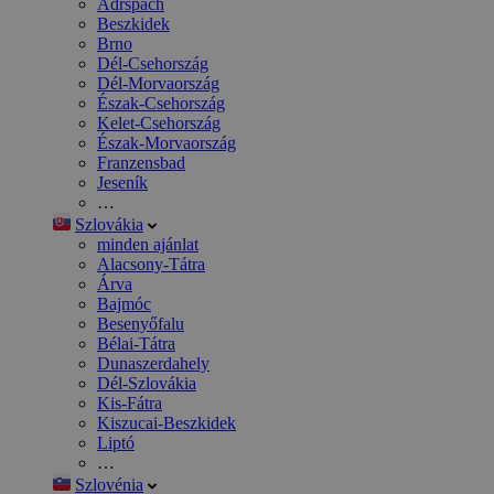
Adršpach
Beszkidek
Brno
Dél-Csehország
Dél-Morvaország
Észak-Csehország
Kelet-Csehország
Észak-Morvaország
Franzensbad
Jeseník
…
Szlovákia
minden ajánlat
Alacsony-Tátra
Árva
Bajmóc
Besenyőfalu
Bélai-Tátra
Dunaszerdahely
Dél-Szlovákia
Kis-Fátra
Kiszucai-Beszkidek
Liptó
…
Szlovénia