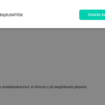
EGJELENÍTÉSE
ÖSSZES 
 termálmedencével, és élvezze a jól megérdemelt pihenést.