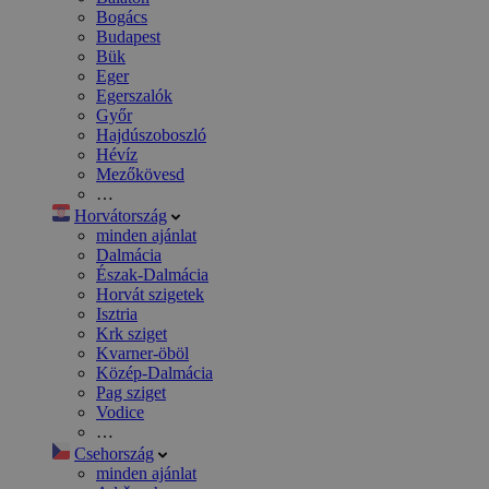
Bogács
Budapest
Bük
Eger
Egerszalók
Győr
Hajdúszoboszló
Hévíz
Mezőkövesd
…
Horvátország
minden ajánlat
Dalmácia
Észak-Dalmácia
Horvát szigetek
Isztria
Krk sziget
Kvarner-öböl
Közép-Dalmácia
Pag sziget
Vodice
…
Csehország
minden ajánlat