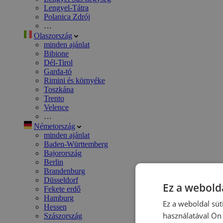
Lengyel-Tátra
Polanica Zdrój
…
Olaszország
minden ajánlat
Bibione
Dél-Tirol
Garda-tó
Rimini és környéke
Toszkána
Trento
Velence
…
Németország
minden ajánlat
Baden-Württemberg
Bajorország
Berlin
Brandenburg
Düsseldorf
Ez a webolda
Fekete erdő
Hamburg
Ez a weboldal süt
Hessen
használatával Ön 
Szászország