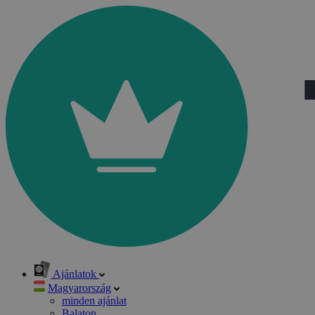
Ajánlatok
Magyarország
minden ajánlat
Balaton