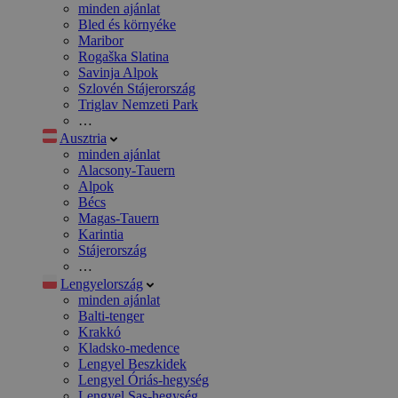
minden ajánlat
Bled és környéke
Maribor
Rogaška Slatina
Savinja Alpok
Szlovén Stájerország
Triglav Nemzeti Park
…
Ausztria
minden ajánlat
Alacsony-Tauern
Alpok
Bécs
Magas-Tauern
Karintia
Stájerország
…
Lengyelország
minden ajánlat
Balti-tenger
Krakkó
Kladsko-medence
Lengyel Beszkidek
Lengyel Óriás-hegység
Lengyel Sas-hegység