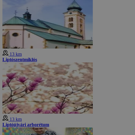
13 km
Liptószentmiklós
13 km
Liptóújvári arborétum