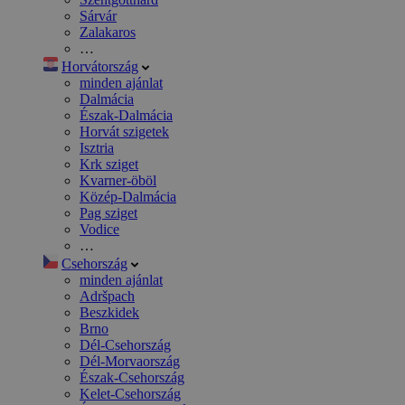
Sárvár
Zalakaros
…
Horvátország
minden ajánlat
Dalmácia
Észak-Dalmácia
Horvát szigetek
Isztria
Krk sziget
Kvarner-öböl
Közép-Dalmácia
Pag sziget
Vodice
…
Csehország
minden ajánlat
Adršpach
Beszkidek
Brno
Dél-Csehország
Dél-Morvaország
Észak-Csehország
Kelet-Csehország