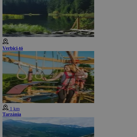
Verbici-tó
1 km
Tarzánia