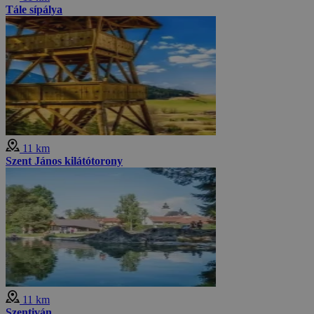
Tále sípálya
11 km
Szent János kilátótorony
11 km
Szentiván