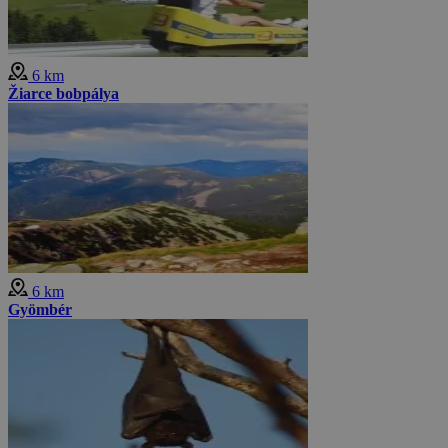
6 km
Žiarce bobpálya
6 km
Gyömbér