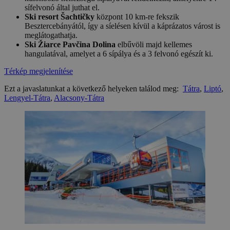
sífelvonó által juthat el.
Ski resort Šachtičky
központ 10 km-re fekszik
Besztercebányától, így a síelésen kívül a káprázatos várost is
meglátogathatja.
Ski Žiarce Pavčina Dolina
elbűvöli majd kellemes
hangulatával, amelyet a 6 sípálya és a 3 felvonó egészít ki.
Térkép megjelenítése
Ezt a javaslatunkat a következő helyeken találod meg:
Tátra
,
Liptó
,
Lengyel-Tátra
,
Alacsony-Tátra