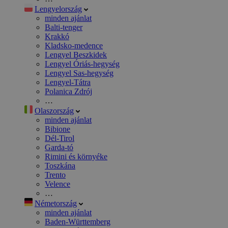
Lengyelország
minden ajánlat
Balti-tenger
Krakkó
Kladsko-medence
Lengyel Beszkidek
Lengyel Óriás-hegység
Lengyel Sas-hegység
Lengyel-Tátra
Polanica Zdrój
…
Olaszország
minden ajánlat
Bibione
Dél-Tirol
Garda-tó
Rimini és környéke
Toszkána
Trento
Velence
…
Németország
minden ajánlat
Baden-Württemberg