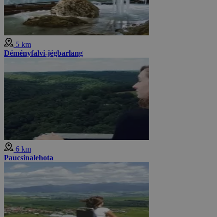
5 km
Déményfalvi-jégbarlang
6 km
Paucsinalehota