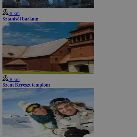
8 km
Sztanisói barlang
8 km
Szent Kereszt templom