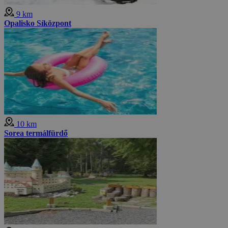
9 km
Opalisko Síközpont
10 km
Sorea termálfürdő