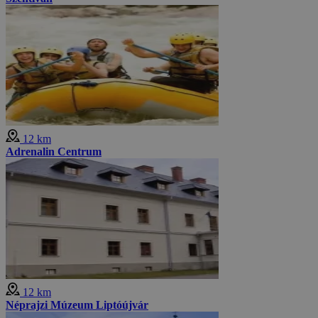
12 km
Adrenalin Centrum
12 km
Néprajzi Múzeum Liptóújvár