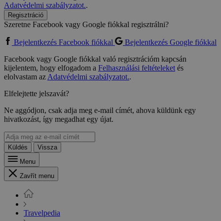
Adatvédelmi szabályzatot.
.
Regisztráció
Szeretne Facebook vagy Google fiókkal regisztrálni?
Bejelentkezés Facebook fiókkal
Bejelentkezés Google fiókkal
Facebook vagy Google fiókkal való regisztrációm kapcsán
kijelentem, hogy elfogadom a
Felhasználási feltételeket
és
elolvastam az
Adatvédelmi szabályzatot.
.
Elfelejtette jelszavát?
Ne aggódjon, csak adja meg e-mail címét, ahova küldünk egy
hivatkozást, így megadhat egy újat.
Küldés
Vissza
Menu
Zavřít menu
Travelpedia