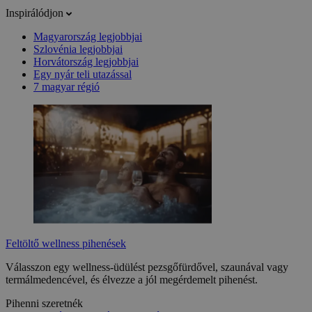
Inspirálódjon
Magyarország legjobbjai
Szlovénia legjobbjai
Horvátország legjobbjai
Egy nyár teli utazással
7 magyar régió
Feltöltő wellness pihenések
Válasszon egy wellness-üdülést pezsgőfürdővel, szaunával vagy
termálmedencével, és élvezze a jól megérdemelt pihenést.
Pihenni szeretnék