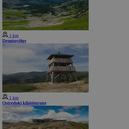
1 km
Deménvölgy
1 km
Ostredoki kilátótorony