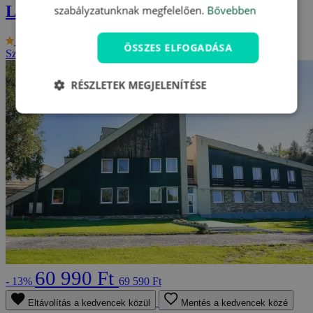
Luxus pihenés a Lomnici-csúcsnál
szabályzatunknak megfelelően.
Bővebben
ÚJDONSÁG
Aplend Hotel Kukučka ****
ÖSSZES ELFOGADÁSA
Szlovákia - Tátra
2 fő részére, 3-tól 8 napig
RÉSZLETEK MEGJELENÍTÉSE
60 990 Ft
- 13%
69 590 Ft
Eltávolítás a kedvencek közül
Mentés a kedvencek közé