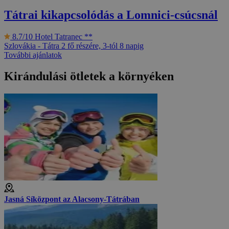
Tátrai kikapcsolódás a Lomnici-csúcsnál
8.7/10
Hotel Tatranec **
Szlovákia - Tátra
2 fő részére, 3-tól 8 napig
További ajánlatok
Kirándulási ötletek a környéken
Jasná Síközpont az Alacsony-Tátrában