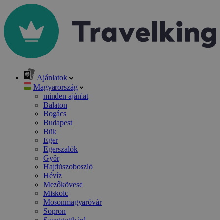
Ajánlatok
Magyarország
minden ajánlat
Balaton
Bogács
Budapest
Bük
Eger
Egerszalók
Győr
Hajdúszoboszló
Hévíz
Mezőkövesd
Miskolc
Mosonmagyaróvár
Sopron
Szentgotthárd