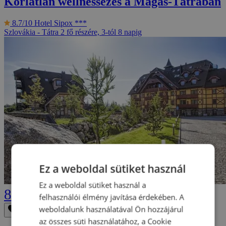
Korlátlan wellnessezés a Magas-Tátrában
8.7/10
Hotel Sipox ***
Szlovákia - Tátra
2 fő részére, 3-tól 8 napig
Ez a weboldal sütiket használ
Ez a weboldal sütiket használ a
89 990 Ft
felhasználói élmény javítása érdekében. A
weboldalunk használatával Ön hozzájárul
Eltávolítás a kedvencek közül
Mentés a kedvencek közé
az összes süti használatához, a Cookie