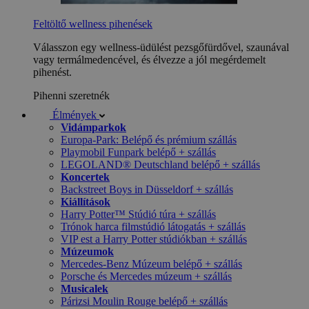
Feltöltő wellness pihenések
Válasszon egy wellness-üdülést pezsgőfürdővel, szaunával
vagy termálmedencével, és élvezze a jól megérdemelt
pihenést.
Pihenni szeretnék
Élmények
Vidámparkok
Europa-Park: Belépő és prémium szállás
Playmobil Funpark belépő + szállás
LEGOLAND® Deutschland belépő + szállás
Koncertek
Backstreet Boys in Düsseldorf + szállás
Kiállítások
Harry Potter™ Stúdió túra + szállás
Trónok harca filmstúdió látogatás + szállás
VIP est a Harry Potter stúdiókban + szállás
Múzeumok
Mercedes-Benz Múzeum belépő + szállás
Porsche és Mercedes múzeum + szállás
Musicalek
Párizsi Moulin Rouge belépő + szállás