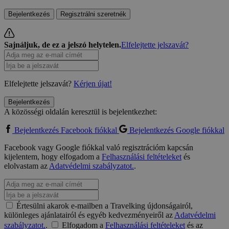
Bejelentkezés
Regisztrálni szeretnék
Sajnáljuk, de ez a jelszó helytelen.
Elfelejtette jelszavát?
Elfelejtette jelszavát?
Kérjen újat!
Bejelentkezés
A közösségi oldalán keresztül is bejelentkezhet:
Bejelentkezés Facebook fiókkal
Bejelentkezés Google fiókkal
Facebook vagy Google fiókkal való regisztrációm kapcsán
kijelentem, hogy elfogadom a
Felhasználási feltételeket
és
elolvastam az
Adatvédelmi szabályzatot.
.
Értesülni akarok e-mailben a Travelking újdonságairól,
különleges ajánlatairól és egyéb kedvezményeiről az
Adatvédelmi
szabályzatot.
.
Elfogadom a
Felhasználási feltételeket
és az