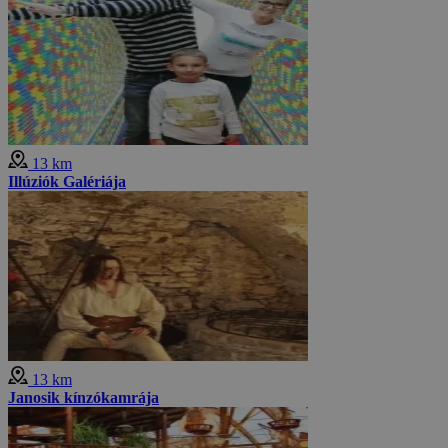
13 km
Illúziók Galériája
13 km
Janosik kínzókamrája