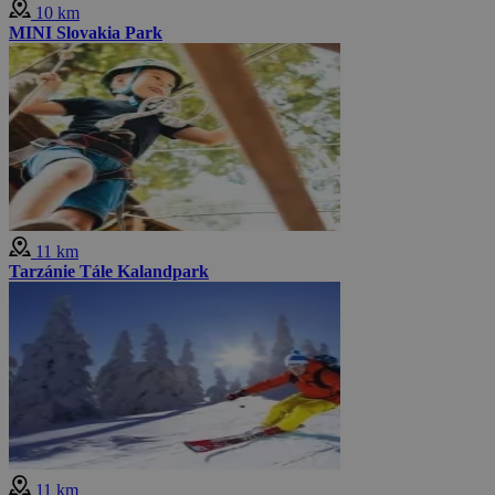
10 km
MINI Slovakia Park
11 km
Tarzánie Tále Kalandpark
11 km