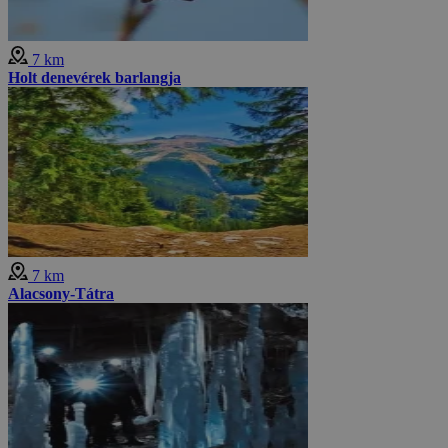
7 km
Holt denevérek barlangja
7 km
Alacsony-Tátra