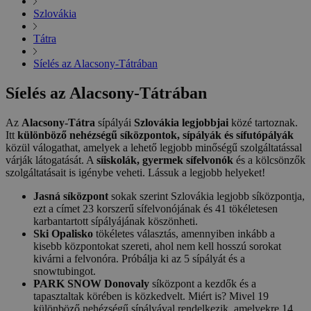
Szlovákia
Tátra
Síelés az Alacsony-Tátrában
Síelés az Alacsony-Tátrában
Az
Alacsony-Tátra
sípályái
Szlovákia legjobbjai
közé tartoznak.
Itt
különböző nehézségű síközpontok, sípályák és sífutópályák
közül válogathat, amelyek a lehető legjobb minőségű szolgáltatással
várják látogatását. A
síiskolák, gyermek sífelvonók
és a kölcsönzők
szolgáltatásait is igénybe veheti. Lássuk a legjobb helyeket!
Jasná síközpont
sokak szerint Szlovákia legjobb síközpontja,
ezt a címet 23 korszerű sífelvonójának és 41 tökéletesen
karbantartott sípályájának köszönheti.
Ski Opalisko
tökéletes választás, amennyiben inkább a
kisebb központokat szereti, ahol nem kell hosszú sorokat
kivárni a felvonóra. Próbálja ki az 5 sípályát és a
snowtubingot.
PARK SNOW Donovaly
síközpont a kezdők és a
tapasztaltak körében is közkedvelt. Miért is? Mivel 19
különböző nehézségű sípályával rendelkezik, amelyekre 14