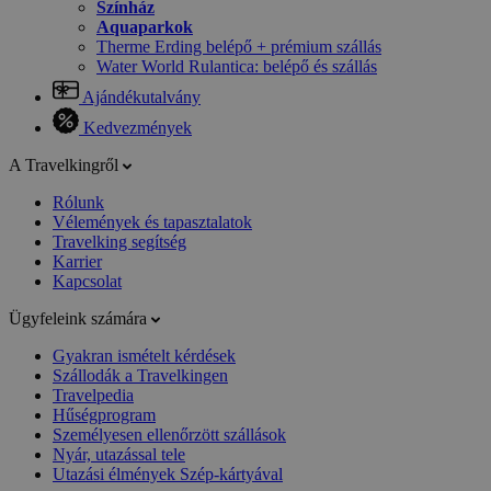
Színház
Aquaparkok
Therme Erding belépő + prémium szállás
Water World Rulantica: belépő és szállás
Ajándékutalvány
Kedvezmények
A Travelkingről
Rólunk
Vélemények és tapasztalatok
Travelking segítség
Karrier
Kapcsolat
Ügyfeleink számára
Gyakran ismételt kérdések
Szállodák a Travelkingen
Travelpedia
Hűségprogram
Személyesen ellenőrzött szállások
Nyár, utazással tele
Utazási élmények Szép-kártyával