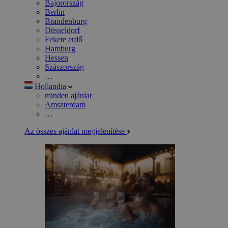
Bajorország
Berlin
Brandenburg
Düsseldorf
Fekete erdő
Hamburg
Hessen
Szászország
…
Hollandia
minden ajánlat
Amszterdam
…
Az összes ajánlat megjelenítése