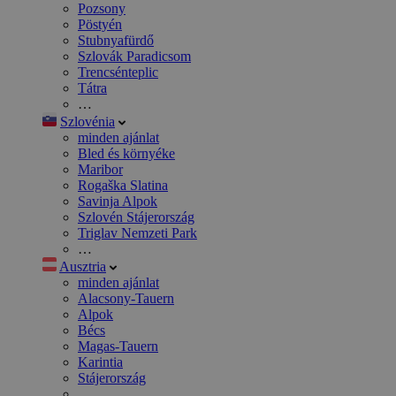
Pozsony
Pöstyén
Stubnyafürdő
Szlovák Paradicsom
Trencsénteplic
Tátra
…
Szlovénia
minden ajánlat
Bled és környéke
Maribor
Rogaška Slatina
Savinja Alpok
Szlovén Stájerország
Triglav Nemzeti Park
…
Ausztria
minden ajánlat
Alacsony-Tauern
Alpok
Bécs
Magas-Tauern
Karintia
Stájerország
…