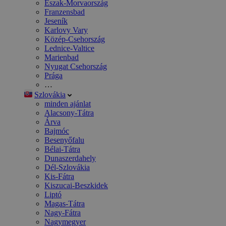
Észak-Morvaország
Franzensbad
Jeseník
Karlovy Vary
Közép-Csehország
Lednice-Valtice
Marienbad
Nyugat Csehország
Prága
…
Szlovákia
minden ajánlat
Alacsony-Tátra
Árva
Bajmóc
Besenyőfalu
Bélai-Tátra
Dunaszerdahely
Dél-Szlovákia
Kis-Fátra
Kiszucai-Beszkidek
Liptó
Magas-Tátra
Nagy-Fátra
Nagymegyer