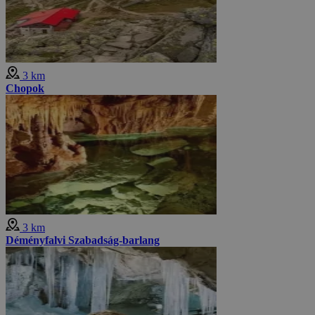
3 km
Chopok
3 km
Déményfalvi Szabadság-barlang