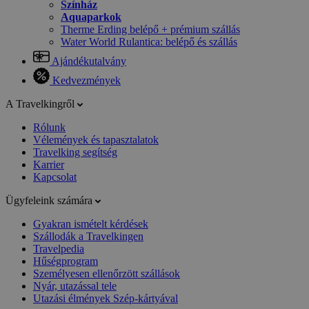
Színház
Aquaparkok
Therme Erding belépő + prémium szállás
Water World Rulantica: belépő és szállás
Ajándékutalvány
Kedvezmények
A Travelkingről
Rólunk
Vélemények és tapasztalatok
Travelking segítség
Karrier
Kapcsolat
Ügyfeleink számára
Gyakran ismételt kérdések
Szállodák a Travelkingen
Travelpedia
Hűségprogram
Személyesen ellenőrzött szállások
Nyár, utazással tele
Utazási élmények Szép-kártyával