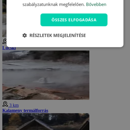
szabályzatunknak megfelelően.
Bővebben
ÖSSZES ELFOGADÁSA
RÉSZLETEK MEGJELENÍTÉSE
3 km
Lucski
3 km
Kalameny termálforrás