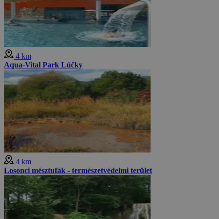
4 km
Aqua-Vital Park Lúčky
4 km
Losonci mésztufák - természetvédelmi terület