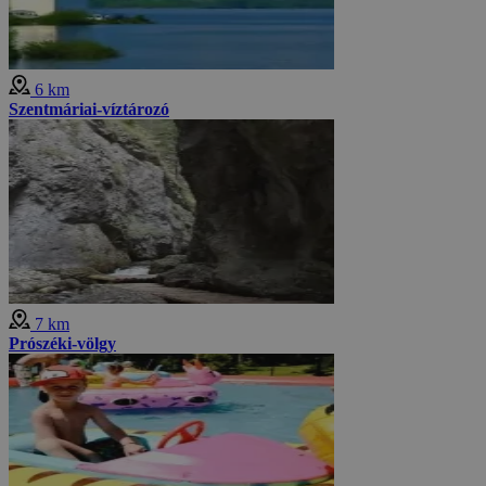
6 km
Szentmáriai-víztározó
7 km
Prószéki-völgy