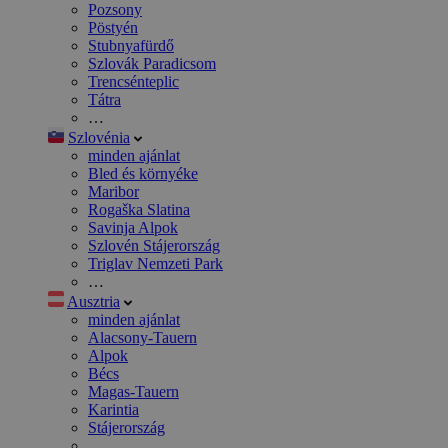
Pozsony
Pöstyén
Stubnyafürdő
Szlovák Paradicsom
Trencsénteplic
Tátra
…
Szlovénia
minden ajánlat
Bled és környéke
Maribor
Rogaška Slatina
Savinja Alpok
Szlovén Stájerország
Triglav Nemzeti Park
…
Ausztria
minden ajánlat
Alacsony-Tauern
Alpok
Bécs
Magas-Tauern
Karintia
Stájerország
…