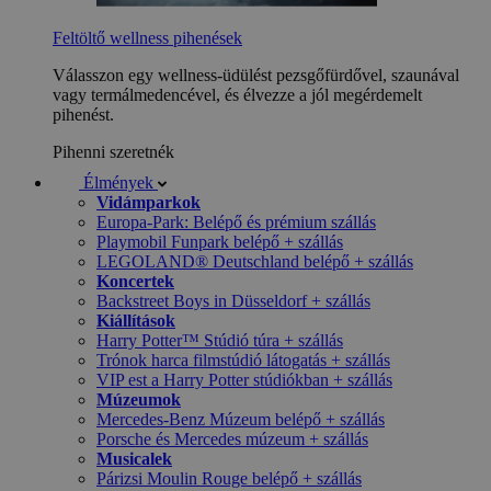
Feltöltő wellness pihenések
Válasszon egy wellness-üdülést pezsgőfürdővel, szaunával
vagy termálmedencével, és élvezze a jól megérdemelt
pihenést.
Pihenni szeretnék
Élmények
Vidámparkok
Europa-Park: Belépő és prémium szállás
Playmobil Funpark belépő + szállás
LEGOLAND® Deutschland belépő + szállás
Koncertek
Backstreet Boys in Düsseldorf + szállás
Kiállítások
Harry Potter™ Stúdió túra + szállás
Trónok harca filmstúdió látogatás + szállás
VIP est a Harry Potter stúdiókban + szállás
Múzeumok
Mercedes-Benz Múzeum belépő + szállás
Porsche és Mercedes múzeum + szállás
Musicalek
Párizsi Moulin Rouge belépő + szállás