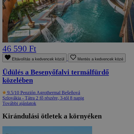
46 590 Ft
Eltávolítás a kedvencek közül
Mentés a kedvencek közé
Üdülés a Besenyőfalvi termálfürdő
közelében
9.5/10
Penzión Agrothermal Bešeňová
Szlovákia - Tátra
2 fő részére, 3-tól 8 napig
További ajánlatok
Kirándulási ötletek a környéken