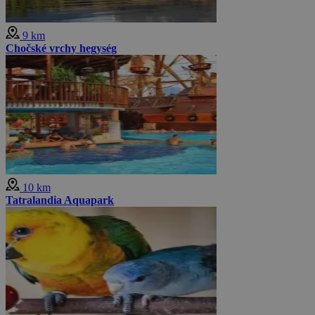
9 km
Chočské vrchy hegység
10 km
Tatralandia Aquapark