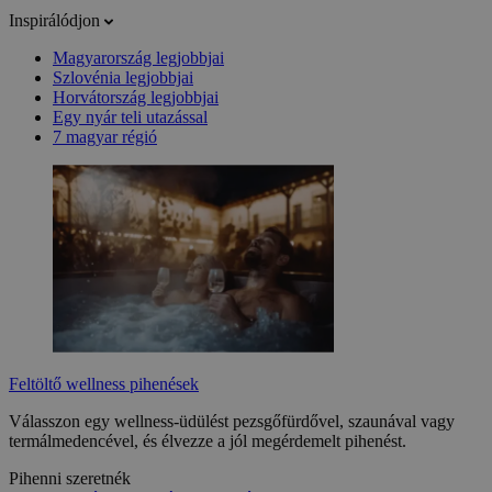
Inspirálódjon
Magyarország legjobbjai
Szlovénia legjobbjai
Horvátország legjobbjai
Egy nyár teli utazással
7 magyar régió
Feltöltő wellness pihenések
Válasszon egy wellness-üdülést pezsgőfürdővel, szaunával vagy
termálmedencével, és élvezze a jól megérdemelt pihenést.
Pihenni szeretnék