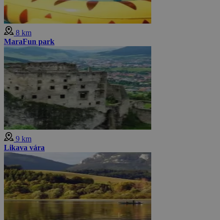
8 km
MaraFun park
9 km
Likava vára