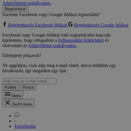
Adatvédelmi szabályzatot.
.
Regisztráció
Szeretne Facebook vagy Google fiókkal regisztrálni?
Bejelentkezés Facebook fiókkal
Bejelentkezés Google fiókkal
Facebook vagy Google fiókkal való regisztrációm kapcsán
kijelentem, hogy elfogadom a
Felhasználási feltételeket
és
elolvastam az
Adatvédelmi szabályzatot.
.
Elfelejtette jelszavát?
Ne aggódjon, csak adja meg e-mail címét, ahova küldünk egy
hivatkozást, így megadhat egy újat.
Küldés
Vissza
Menu
Zavřít menu
Travelpedia