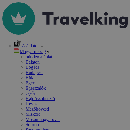
Ajánlatok
Magyarország
minden ajánlat
Balaton
Bogács
Budapest
Bük
Eger
Egerszalók
Győr
Hajdúszoboszló
Hévíz
Mezőkövesd
Miskolc
Mosonmagyaróvár
Sopron
Szentgotthárd