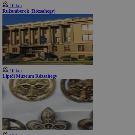
10 km
Ružomberok (Rózsahegy)
10 km
Liptói Múzeum Rózsahegy