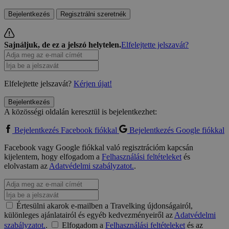
Bejelentkezés
Regisztrálni szeretnék
Sajnáljuk, de ez a jelszó helytelen.
Elfelejtette jelszavát?
Elfelejtette jelszavát?
Kérjen újat!
Bejelentkezés
A közösségi oldalán keresztül is bejelentkezhet:
Bejelentkezés Facebook fiókkal
Bejelentkezés Google fiókkal
Facebook vagy Google fiókkal való regisztrációm kapcsán
kijelentem, hogy elfogadom a
Felhasználási feltételeket
és
elolvastam az
Adatvédelmi szabályzatot.
.
Értesülni akarok e-mailben a Travelking újdonságairól,
különleges ajánlatairól és egyéb kedvezményeiről az
Adatvédelmi
szabályzatot.
.
Elfogadom a
Felhasználási feltételeket
és az