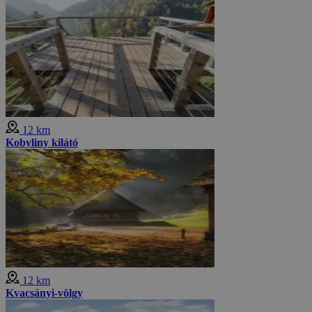
12 km
Kobyliny kilátó
12 km
Kvacsányi-völgy