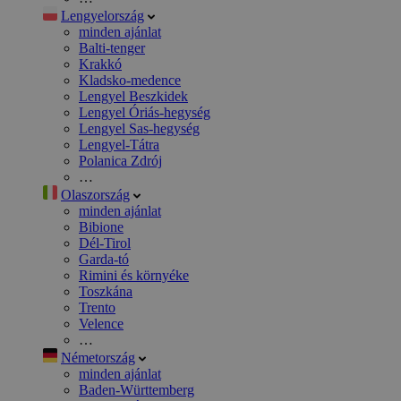
Lengyelország
minden ajánlat
Balti-tenger
Krakkó
Kladsko-medence
Lengyel Beszkidek
Lengyel Óriás-hegység
Lengyel Sas-hegység
Lengyel-Tátra
Polanica Zdrój
…
Olaszország
minden ajánlat
Bibione
Dél-Tirol
Garda-tó
Rimini és környéke
Toszkána
Trento
Velence
…
Németország
minden ajánlat
Baden-Württemberg