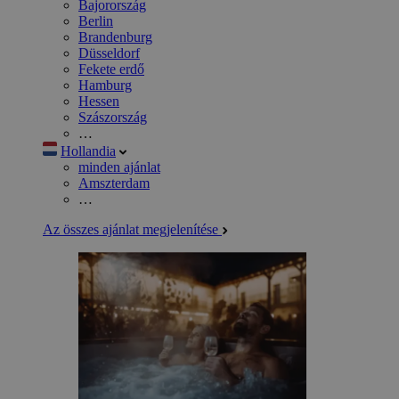
Bajorország
Berlin
Brandenburg
Düsseldorf
Fekete erdő
Hamburg
Hessen
Szászország
…
Hollandia
minden ajánlat
Amszterdam
…
Az összes ajánlat megjelenítése