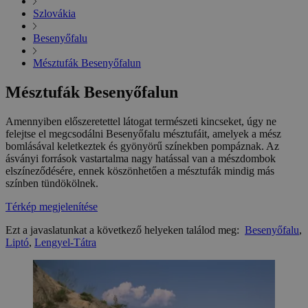
Szlovákia
Besenyőfalu
Mésztufák Besenyőfalun
Mésztufák Besenyőfalun
Amennyiben előszeretettel látogat természeti kincseket, úgy ne
felejtse el megcsodálni Besenyőfalu mésztufáit, amelyek a mész
bomlásával keletkeztek és gyönyörű színekben pompáznak. Az
ásványi források vastartalma nagy hatással van a mészdombok
elszíneződésére, ennek köszönhetően a mésztufák mindig más
színben tündökölnek.
Térkép megjelenítése
Ezt a javaslatunkat a következő helyeken találod meg:
Besenyőfalu
,
Liptó
,
Lengyel-Tátra