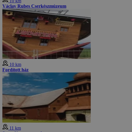
10 km
Václav Rubes Cserkészmúzeum
10 km
Fordított ház
11 km