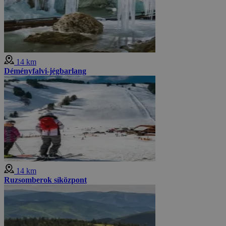
14 km
Déményfalvi-jégbarlang
14 km
Ruzsomberok síközpont