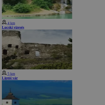
4 km
Lucski vízesés
5 km
Liptói vár