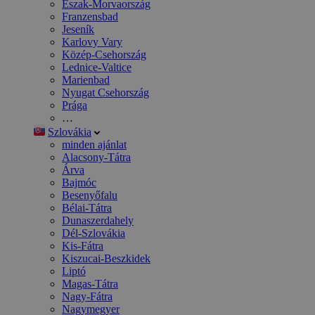
Észak-Morvaország
Franzensbad
Jeseník
Karlovy Vary
Közép-Csehország
Lednice-Valtice
Marienbad
Nyugat Csehország
Prága
…
Szlovákia
minden ajánlat
Alacsony-Tátra
Árva
Bajmóc
Besenyőfalu
Bélai-Tátra
Dunaszerdahely
Dél-Szlovákia
Kis-Fátra
Kiszucai-Beszkidek
Liptó
Magas-Tátra
Nagy-Fátra
Nagymegyer