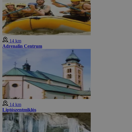
14 km
Adrenalin Centrum
14 km
Liptószentmiklós