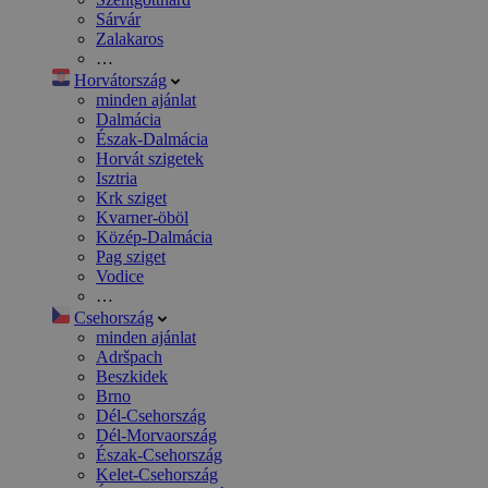
Sárvár
Zalakaros
…
Horvátország
minden ajánlat
Dalmácia
Észak-Dalmácia
Horvát szigetek
Isztria
Krk sziget
Kvarner-öböl
Közép-Dalmácia
Pag sziget
Vodice
…
Csehország
minden ajánlat
Adršpach
Beszkidek
Brno
Dél-Csehország
Dél-Morvaország
Észak-Csehország
Kelet-Csehország