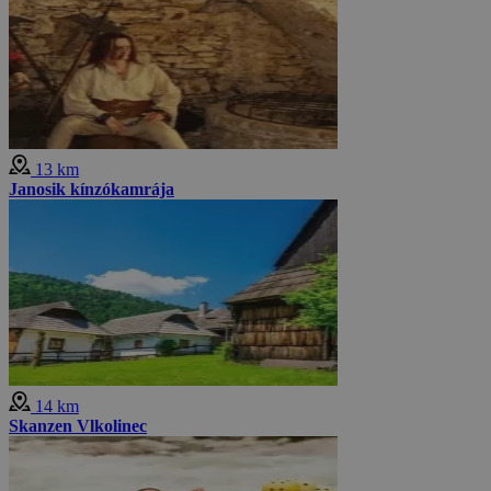
13 km
Janosik kínzókamrája
14 km
Skanzen Vlkolinec