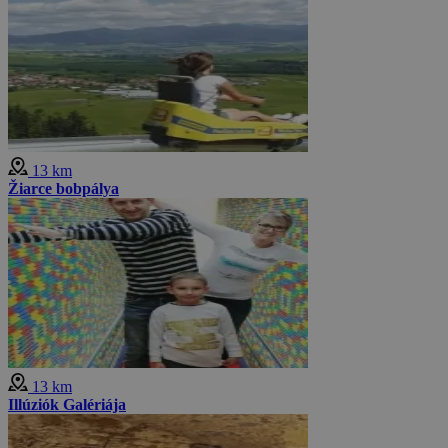
13 km
Žiarce bobpálya
13 km
Illúziók Galériája