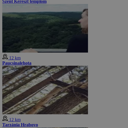
Szent Kereszt templom
12 km
Paucsinalehota
12 km
Tarzánia Hrabovo