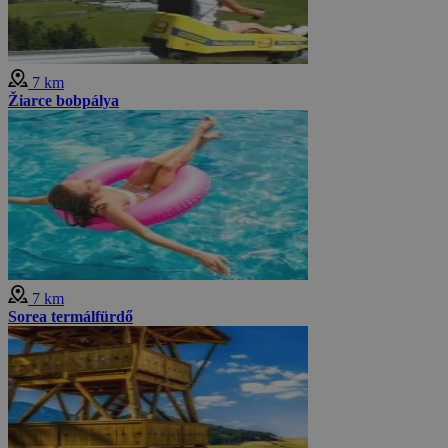
7 km
Žiarce bobpálya
7 km
Sorea termálfürdő