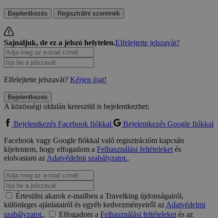
Bejelentkezés
Regisztrálni szeretnék
Sajnáljuk, de ez a jelszó helytelen.
Elfelejtette jelszavát?
Elfelejtette jelszavát?
Kérjen újat!
Bejelentkezés
A közösségi oldalán keresztül is bejelentkezhet:
Bejelentkezés Facebook fiókkal
Bejelentkezés Google fiókkal
Facebook vagy Google fiókkal való regisztrációm kapcsán
kijelentem, hogy elfogadom a
Felhasználási feltételeket
és
elolvastam az
Adatvédelmi szabályzatot.
.
Értesülni akarok e-mailben a Travelking újdonságairól,
különleges ajánlatairól és egyéb kedvezményeiről az
Adatvédelmi
szabályzatot.
.
Elfogadom a
Felhasználási feltételeket
és az