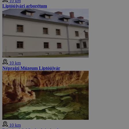
10 km
Liptóújvári arborétum
10 km
Néprajzi Múzeum Liptóújvár
10 km