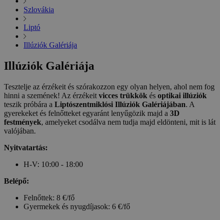
Szlovákia
Liptó
Illúziók Galériája
Illúziók Galériája
Tesztelje az érzékeit és szórakozzon egy olyan helyen, ahol nem fog
hinni a szemének! Az érzékeit
vicces trükkök
és
optikai illúziók
teszik próbára a
Liptószentmiklósi Illúziók Galériájában
. A
gyerekeket és felnőtteket egyaránt lenyűgözik majd a
3D
festmények
, amelyeket csodálva nem tudja majd eldönteni, mit is lát
valójában.
Nyitvatartás:
H-V: 10:00 - 18:00
Belépő:
Felnőttek: 8 €/fő
Gyermekek és nyugdíjasok: 6 €/fő