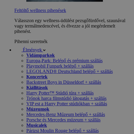
Feltöltő wellness pihenések
Válasszon egy wellness-üdülést pezsgőfürdővel, szaunával
vagy termálmedencével, és élvezze a jól megérdemelt
pihenést.
Pihenni szeretnék
Élmények
Vidámparkok
Europa-Park: Belépő és prémium szállás
Playmobil Funpark belépő + szállás
LEGOLAND® Deutschland belépő + szállás
Koncertek
Backstreet Boys in Düsseldorf + szállás
Kiállítások
Harry Potter™ Stúdió túra + szállás
Trónok harca filmstúdió látogatás + szállás
VIP est a Harry Potter stúdiókban + szállás
Múzeumok
Mercedes-Benz Múzeum belépő + szállás
Porsche és Mercedes múzeum + szállás
Musicalek
Párizsi Moulin Rouge belépő + szállás