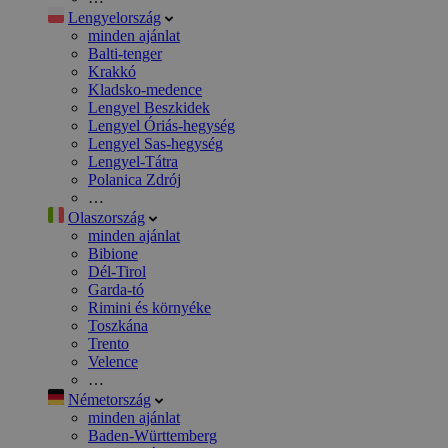
Lengyelország
minden ajánlat
Balti-tenger
Krakkó
Kladsko-medence
Lengyel Beszkidek
Lengyel Óriás-hegység
Lengyel Sas-hegység
Lengyel-Tátra
Polanica Zdrój
…
Olaszország
minden ajánlat
Bibione
Dél-Tirol
Garda-tó
Rimini és környéke
Toszkána
Trento
Velence
…
Németország
minden ajánlat
Baden-Württemberg