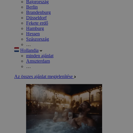
Bajorország
Berlin
Brandenburg
Düsseldorf
Fekete erdő
Hamburg
Hessen
Szászország
…
Hollandia
minden ajánlat
Amszterdam
…
Az összes ajánlat megjelenítése