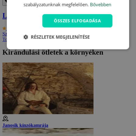
Eltávolítás a kedvencek közül
Mentés a kedvencek közé
szabályzatunknak megfelelően.
Bővebben
Liptószentmiklósi wellness üdülés
ÖSSZES ELFOGADÁSA
9.3/10
Hotel Strachan Family Jasná ***
Szlovákia - Tátra
2 fő részére, 3-tól 8 napig
RÉSZLETEK MEGJELENÍTÉSE
További ajánlatok
Kirándulási ötletek a környéken
Janosik kínzókamrája