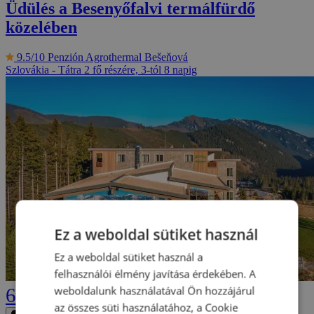
Üdülés a Besenyőfalvi termálfürdő
közelében
9.5/10
Penzión Agrothermal Bešeňová
Szlovákia - Tátra
2 fő részére, 3-tól 8 napig
Ez a weboldal sütiket használ
Ez a weboldal sütiket használ a
felhasználói élmény javítása érdekében. A
weboldalunk használatával Ön hozzájárul
64 590 Ft
az összes süti használatához, a Cookie