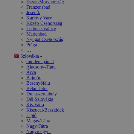
Észak-Morvaország
Franzensbad
Jeseník
Karlovy Vary
Közép-Csehország
Lednice-Valtice
Marienbad
Nyugat Csehország
Prága
…
Szlovákia
minden ajánlat
Alacsony-Tátra
Árva
Bajmóc
Besenyőfalu
Bélai-Tátra
Dunaszerdahely
Dél-Szlovákia
Kis-Fátra
Kiszucai-Beszkidek
Liptó
Magas-Tátra
Nagy-Fátra
Nagymegyer