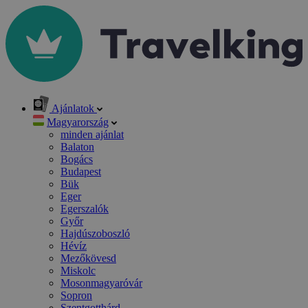
Ajánlatok
Magyarország
minden ajánlat
Balaton
Bogács
Budapest
Bük
Eger
Egerszalók
Győr
Hajdúszoboszló
Hévíz
Mezőkövesd
Miskolc
Mosonmagyaróvár
Sopron
Szentgotthárd