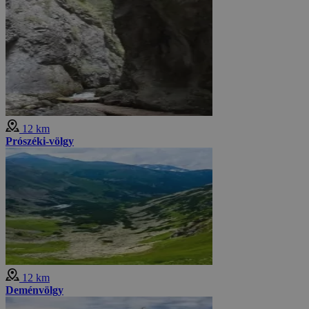
12 km
Prószéki-völgy
12 km
Deménvölgy