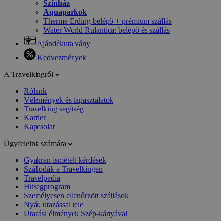
Színház
Aquaparkok
Therme Erding belépő + prémium szállás
Water World Rulantica: belépő és szállás
Ajándékutalvány
Kedvezmények
A Travelkingről
Rólunk
Vélemények és tapasztalatok
Travelking segítség
Karrier
Kapcsolat
Ügyfeleink számára
Gyakran ismételt kérdések
Szállodák a Travelkingen
Travelpedia
Hűségprogram
Személyesen ellenőrzött szállások
Nyár, utazással tele
Utazási élmények Szép-kártyával