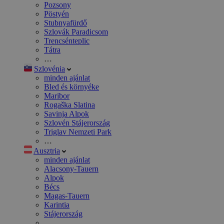
Pozsony
Pöstyén
Stubnyafürdő
Szlovák Paradicsom
Trencsénteplic
Tátra
…
Szlovénia
minden ajánlat
Bled és környéke
Maribor
Rogaška Slatina
Savinja Alpok
Szlovén Stájerország
Triglav Nemzeti Park
…
Ausztria
minden ajánlat
Alacsony-Tauern
Alpok
Bécs
Magas-Tauern
Karintia
Stájerország
…