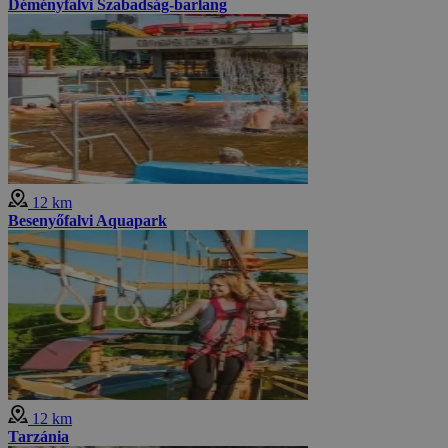
Déményfalvi Szabadság-barlang
12 km
Besenyőfalvi Aquapark
12 km
Tarzánia