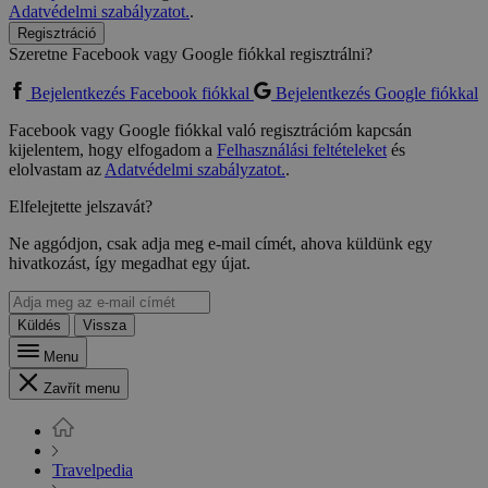
Adatvédelmi szabályzatot.
.
Regisztráció
Szeretne Facebook vagy Google fiókkal regisztrálni?
Bejelentkezés Facebook fiókkal
Bejelentkezés Google fiókkal
Facebook vagy Google fiókkal való regisztrációm kapcsán
kijelentem, hogy elfogadom a
Felhasználási feltételeket
és
elolvastam az
Adatvédelmi szabályzatot.
.
Elfelejtette jelszavát?
Ne aggódjon, csak adja meg e-mail címét, ahova küldünk egy
hivatkozást, így megadhat egy újat.
Küldés
Vissza
Menu
Zavřít menu
Travelpedia