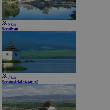
6 km
Szentiván
7 km
Szentmáriai-víztározó