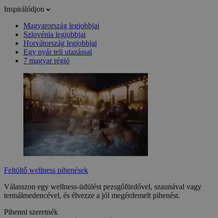
Inspirálódjon
Magyarország legjobbjai
Szlovénia legjobbjai
Horvátország legjobbjai
Egy nyár teli utazással
7 magyar régió
Feltöltő wellness pihenések
Válasszon egy wellness-üdülést pezsgőfürdővel, szaunával vagy
termálmedencével, és élvezze a jól megérdemelt pihenést.
Pihenni szeretnék