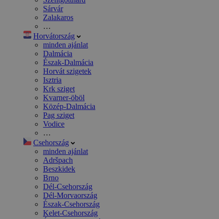
Sárvár
Zalakaros
…
Horvátország
minden ajánlat
Dalmácia
Észak-Dalmácia
Horvát szigetek
Isztria
Krk sziget
Kvarner-öböl
Közép-Dalmácia
Pag sziget
Vodice
…
Csehország
minden ajánlat
Adršpach
Beszkidek
Brno
Dél-Csehország
Dél-Morvaország
Észak-Csehország
Kelet-Csehország