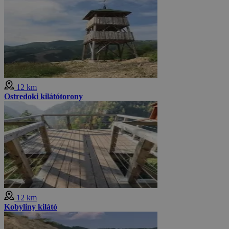
12 km
Ostredoki kilátótorony
12 km
Kobyliny kilátó