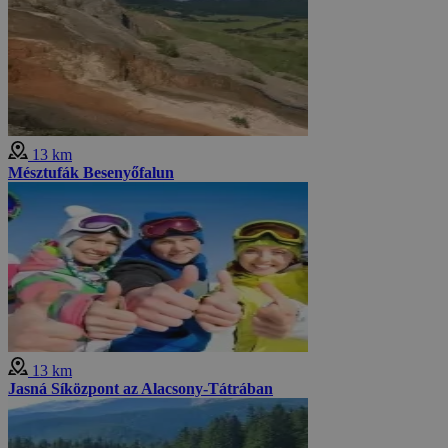
13 km
Mésztufák Besenyőfalun
13 km
Jasná Síközpont az Alacsony-Tátrában