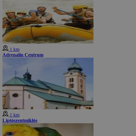
1 km
Adrenalin Centrum
1 km
Liptószentmiklós