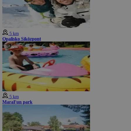
5 km
Opalisko Síközpont
5 km
MaraFun park