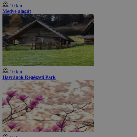
10 km
Medve-alagút
10 km
Havránok Régészeti Park