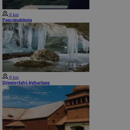
8 km
Paucsinalehota
8 km
Déményfalvi-jégbarlang