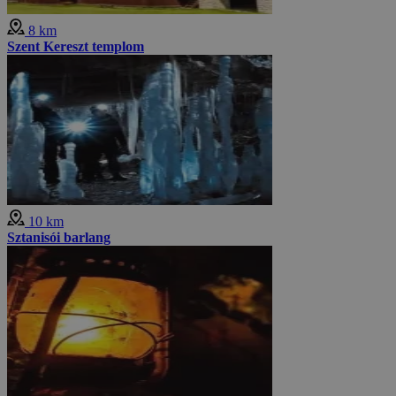
8 km
Szent Kereszt templom
10 km
Sztanisói barlang