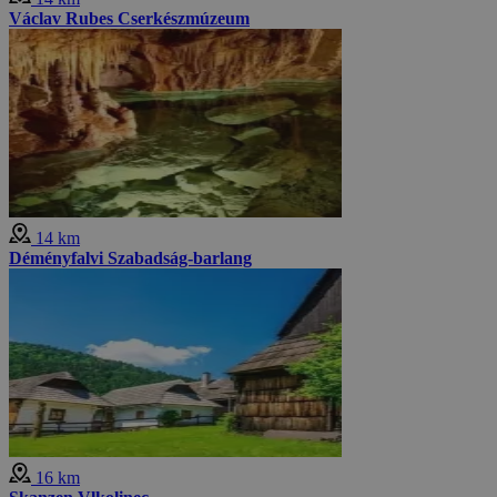
Václav Rubes Cserkészmúzeum
14 km
Déményfalvi Szabadság-barlang
16 km