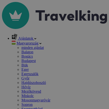
Ajánlatok
Magyarország
minden ajánlat
Balaton
Bogács
Budapest
Bük
Eger
Egerszalók
Győr
Hajdúszoboszló
Hévíz
Mezőkövesd
Miskolc
Mosonmagyaróvár
Sopron
Szentgotthárd