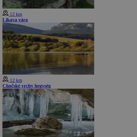
12 km
Likava vára
12 km
Chočské vrchy hegység