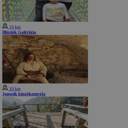
10 km
Illúziók Galériája
10 km
Janosik kínzókamrája