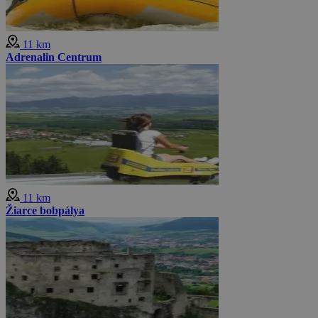
11 km
Adrenalin Centrum
11 km
Žiarce bobpálya