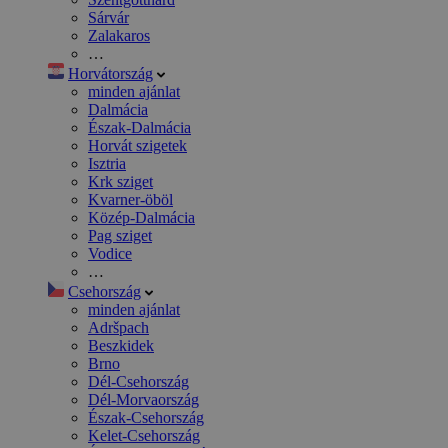
Sárvár
Zalakaros
…
Horvátország
minden ajánlat
Dalmácia
Észak-Dalmácia
Horvát szigetek
Isztria
Krk sziget
Kvarner-öböl
Közép-Dalmácia
Pag sziget
Vodice
…
Csehország
minden ajánlat
Adršpach
Beszkidek
Brno
Dél-Csehország
Dél-Morvaország
Észak-Csehország
Kelet-Csehország