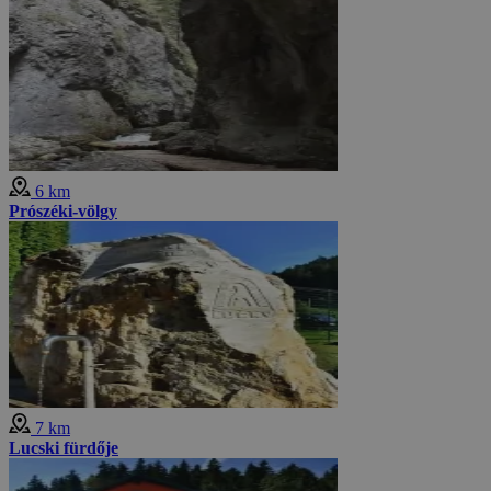
6 km
Prószéki-völgy
7 km
Lucski fürdője