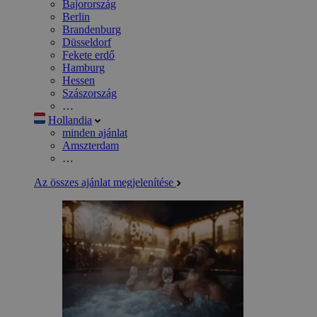
Bajorország
Berlin
Brandenburg
Düsseldorf
Fekete erdő
Hamburg
Hessen
Szászország
…
Hollandia
minden ajánlat
Amszterdam
…
Az összes ajánlat megjelenítése