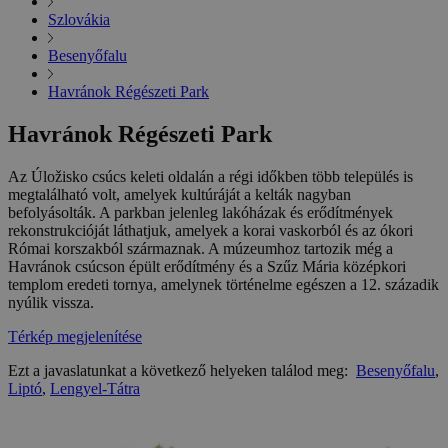
Szlovákia
Besenyőfalu
Havránok Régészeti Park
Havránok Régészeti Park
Az Úložisko csúcs keleti oldalán a régi időkben több település is
megtalálható volt, amelyek kultúráját a kelták nagyban
befolyásolták. A parkban jelenleg lakóházak és erődítmények
rekonstrukcióját láthatjuk, amelyek a korai vaskorból és az ókori
Római korszakból származnak. A múzeumhoz tartozik még a
Havránok csúcson épült erődítmény és a Szűz Mária középkori
templom eredeti tornya, amelynek történelme egészen a 12. századik
nyúlik vissza.
Térkép megjelenítése
Ezt a javaslatunkat a következő helyeken találod meg:
Besenyőfalu
,
Liptó
,
Lengyel-Tátra