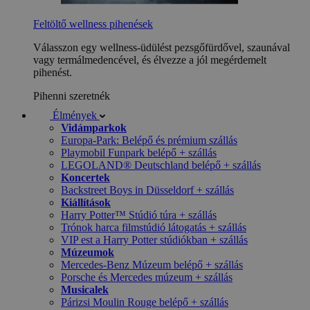
Feltöltő wellness pihenések
Válasszon egy wellness-üdülést pezsgőfürdővel, szaunával
vagy termálmedencével, és élvezze a jól megérdemelt
pihenést.
Pihenni szeretnék
Élmények
Vidámparkok
Europa-Park: Belépő és prémium szállás
Playmobil Funpark belépő + szállás
LEGOLAND® Deutschland belépő + szállás
Koncertek
Backstreet Boys in Düsseldorf + szállás
Kiállítások
Harry Potter™ Stúdió túra + szállás
Trónok harca filmstúdió látogatás + szállás
VIP est a Harry Potter stúdiókban + szállás
Múzeumok
Mercedes-Benz Múzeum belépő + szállás
Porsche és Mercedes múzeum + szállás
Musicalek
Párizsi Moulin Rouge belépő + szállás