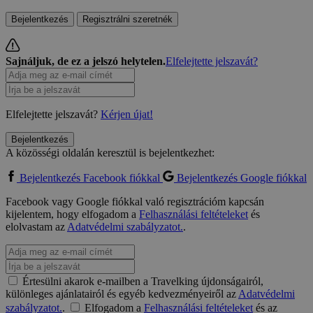
Bejelentkezés
Regisztrálni szeretnék
Sajnáljuk, de ez a jelszó helytelen.
Elfelejtette jelszavát?
Elfelejtette jelszavát?
Kérjen újat!
Bejelentkezés
A közösségi oldalán keresztül is bejelentkezhet:
Bejelentkezés Facebook fiókkal
Bejelentkezés Google fiókkal
Facebook vagy Google fiókkal való regisztrációm kapcsán
kijelentem, hogy elfogadom a
Felhasználási feltételeket
és
elolvastam az
Adatvédelmi szabályzatot.
.
Értesülni akarok e-mailben a Travelking újdonságairól,
különleges ajánlatairól és egyéb kedvezményeiről az
Adatvédelmi
szabályzatot.
.
Elfogadom a
Felhasználási feltételeket
és az