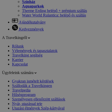
Színház
Aquaparkok
Therme Erding belépő + prémium szállás
Water World Rulantica: belépő és szállás
Ajándékutalvány
Kedvezmények
A Travelkingről
Rólunk
Vélemények és tapasztalatok
Travelking segítség
Karrier
Kapcsolat
Ügyfeleink számára
Gyakran ismételt kérdések
Szállodák a Travelkingen
Travelpedia
Hűségprogram
Személyesen ellenőrzött szállások
Nyár, utazással tele
Utazási élmények Szép-kártyával