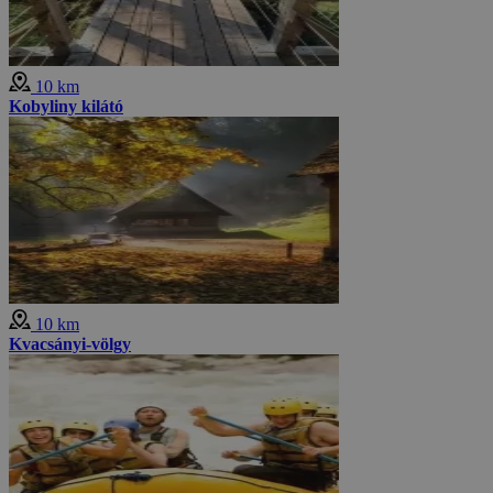
10 km
Kobyliny kilátó
10 km
Kvacsányi-völgy