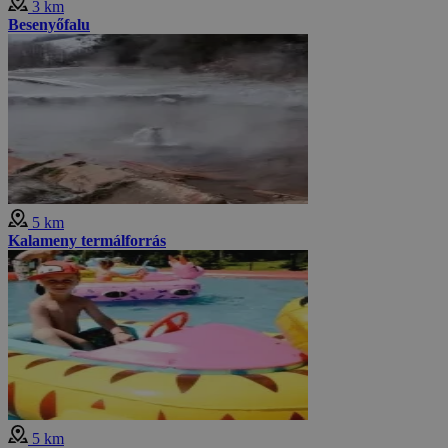
3 km
Besenyőfalu
5 km
Kalameny termálforrás
5 km