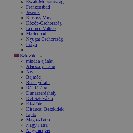
Észak-Morvaország
Franzensbad
Jeseník
Karlovy Vary
Közép-Csehország
Lednice-Valtice
Marienbad
Nyugat Csehország
Prága
…
Szlovákia
minden ajánlat
Alacsony-Tátra
Árva
Bajmóc
Besenyőfalu
Bélai-Tátra
Dunaszerdahely
Dél-Szlovákia
Kis-Fátra
Kiszucai-Beszkidek
Liptó
Magas-Tátra
Nagy-Fátra
Nagymegyer