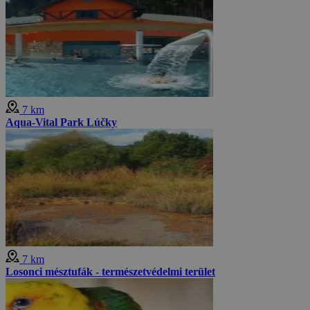
7 km
Aqua-Vital Park Lúčky
7 km
Losonci mésztufák - természetvédelmi terület