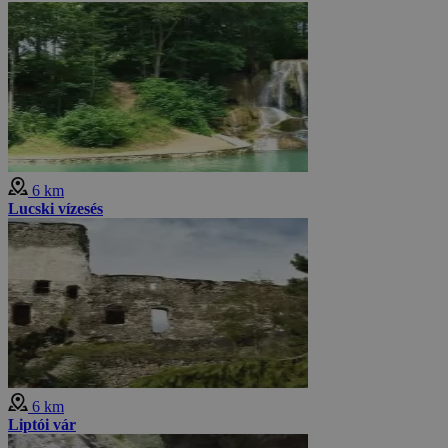
6 km
Lucski vízesés
6 km
Liptói vár