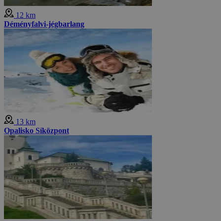
12 km
Déményfalvi-jégbarlang
13 km
Opalisko Síközpont