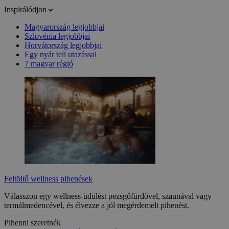
Inspirálódjon
Magyarország legjobbjai
Szlovénia legjobbjai
Horvátország legjobbjai
Egy nyár teli utazással
7 magyar régió
Feltöltő wellness pihenések
Válasszon egy wellness-üdülést pezsgőfürdővel, szaunával vagy
termálmedencével, és élvezze a jól megérdemelt pihenést.
Pihenni szeretnék