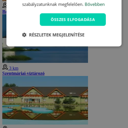
szabályzatunknak megfelelően.
Bővebben
3 km
Besenyőfalvi Aquapark
ÖSSZES ELFOGADÁSA
RÉSZLETEK MEGJELENÍTÉSE
3 km
Szentmáriai-víztározó