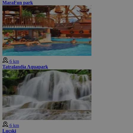
MaraFun park
6 km
Tatralandia Aquapark
6 km
Lucski