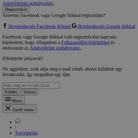
Adatvédelmi szabályzatot.
.
Regisztráció
Szeretne Facebook vagy Google fiókkal regisztrálni?
Bejelentkezés Facebook fiókkal
Bejelentkezés Google fiókkal
Facebook vagy Google fiókkal való regisztrációm kapcsán
kijelentem, hogy elfogadom a
Felhasználási feltételeket
és
elolvastam az
Adatvédelmi szabályzatot.
.
Elfelejtette jelszavát?
Ne aggódjon, csak adja meg e-mail címét, ahova küldünk egy
hivatkozást, így megadhat egy újat.
Küldés
Vissza
Menu
Zavřít menu
Travelpedia