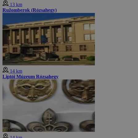
13 km
Ružomberok (Rózsahegy)
14 km
Liptói Múzeum Rózsahegy
14 km