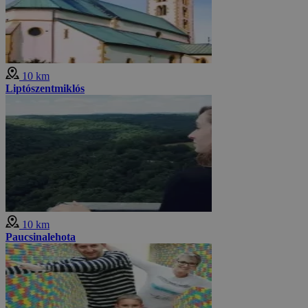
10 km
Liptószentmiklós
10 km
Paucsinalehota