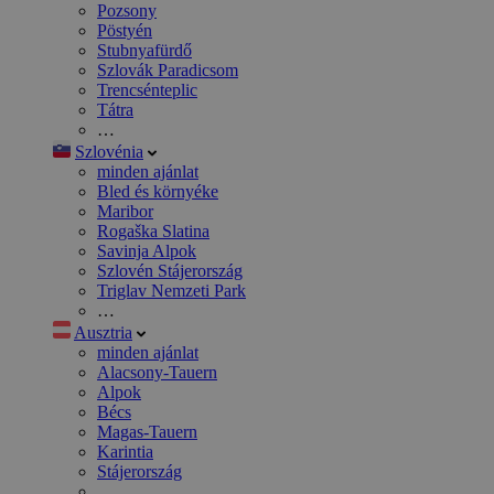
Pozsony
Pöstyén
Stubnyafürdő
Szlovák Paradicsom
Trencsénteplic
Tátra
…
Szlovénia
minden ajánlat
Bled és környéke
Maribor
Rogaška Slatina
Savinja Alpok
Szlovén Stájerország
Triglav Nemzeti Park
…
Ausztria
minden ajánlat
Alacsony-Tauern
Alpok
Bécs
Magas-Tauern
Karintia
Stájerország
…