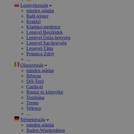
Lengyelország
minden ajánlat
Balti-tenger
Krakkó
Kladsko-medence
Lengyel Beszkidek
Lengyel Óriás-hegység
Lengyel Sas-hegység
Lengyel-Tátra
Polanica Zdrój
…
Olaszország
minden ajánlat
Bibione
Dél-Tirol
Garda-tó
Rimini és környéke
Toszkána
Trento
Velence
…
Németország
minden ajánlat
Baden-Württemberg