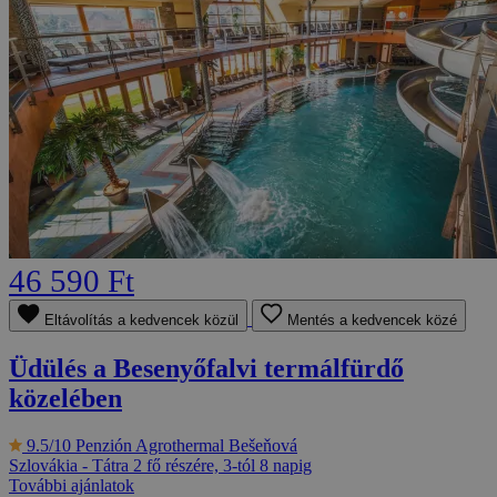
46 590 Ft
Eltávolítás a kedvencek közül
Mentés a kedvencek közé
Üdülés a Besenyőfalvi termálfürdő
közelében
9.5/10
Penzión Agrothermal Bešeňová
Szlovákia - Tátra
2 fő részére, 3-tól 8 napig
További ajánlatok