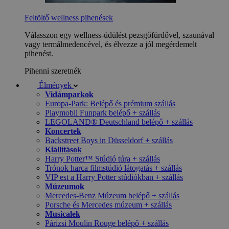
Feltöltő wellness pihenések
Válasszon egy wellness-üdülést pezsgőfürdővel, szaunával
vagy termálmedencével, és élvezze a jól megérdemelt
pihenést.
Pihenni szeretnék
Élmények
Vidámparkok
Europa-Park: Belépő és prémium szállás
Playmobil Funpark belépő + szállás
LEGOLAND® Deutschland belépő + szállás
Koncertek
Backstreet Boys in Düsseldorf + szállás
Kiállítások
Harry Potter™ Stúdió túra + szállás
Trónok harca filmstúdió látogatás + szállás
VIP est a Harry Potter stúdiókban + szállás
Múzeumok
Mercedes-Benz Múzeum belépő + szállás
Porsche és Mercedes múzeum + szállás
Musicalek
Párizsi Moulin Rouge belépő + szállás