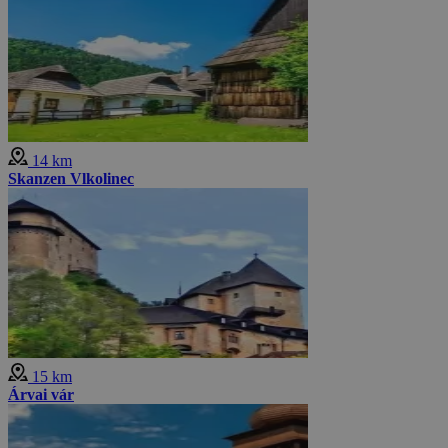
14 km
Skanzen Vlkolinec
15 km
Árvai vár