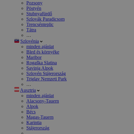
Pozsony
Pöstyén
Stubnyafürdő
Szlovák Paradicsom
Trencsénteplic
Tátra
…
Szlovénia
minden ajánlat
Bled és környéke
Maribor
Rogaška Slatina
Savinja Alpok
Szlovén Stájerország
Triglav Nemzeti Park
…
Ausztria
minden ajánlat
Alacsony-Tauern
Alpok
Bécs
Magas-Tauern
Karintia
Stájerország
…