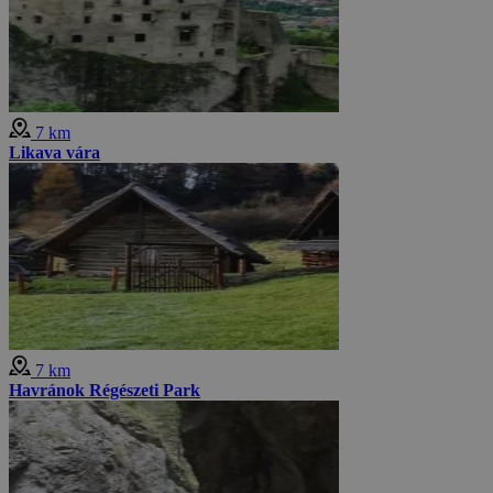
7 km
Likava vára
7 km
Havránok Régészeti Park