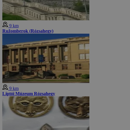
9 km
Ružomberok (Rózsahegy)
9 km
Liptói Múzeum Rózsahegy