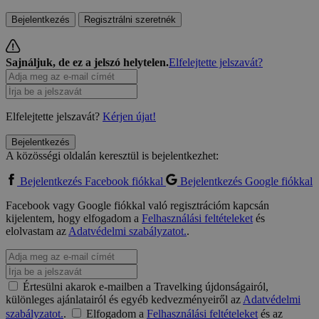
Bejelentkezés
Regisztrálni szeretnék
Sajnáljuk, de ez a jelszó helytelen.
Elfelejtette jelszavát?
Elfelejtette jelszavát?
Kérjen újat!
Bejelentkezés
A közösségi oldalán keresztül is bejelentkezhet:
Bejelentkezés Facebook fiókkal
Bejelentkezés Google fiókkal
Facebook vagy Google fiókkal való regisztrációm kapcsán
kijelentem, hogy elfogadom a
Felhasználási feltételeket
és
elolvastam az
Adatvédelmi szabályzatot.
.
Értesülni akarok e-mailben a Travelking újdonságairól,
különleges ajánlatairól és egyéb kedvezményeiről az
Adatvédelmi
szabályzatot.
.
Elfogadom a
Felhasználási feltételeket
és az