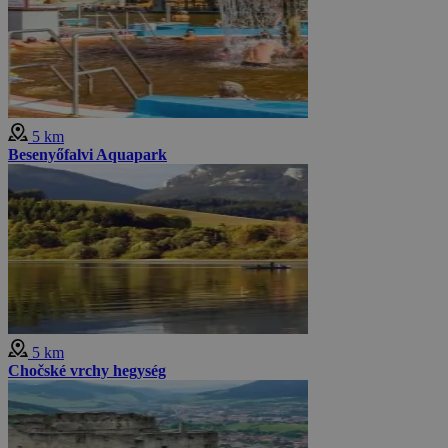
5 km
Besenyőfalvi Aquapark
5 km
Chočské vrchy hegység