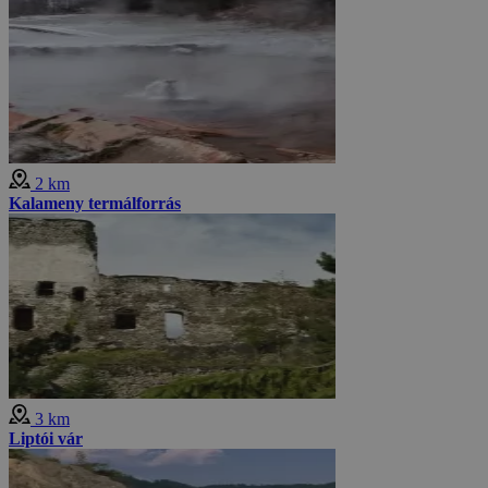
2 km
Kalameny termálforrás
3 km
Liptói vár