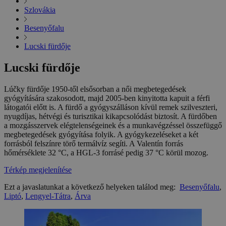
Szlovákia
Besenyőfalu
Lucski fürdője
Lucski fürdője
Lúčky fürdője 1950-től elsősorban a női megbetegedések
gyógyítására szakosodott, majd 2005-ben kinyitotta kapuit a férfi
látogatói előtt is. A fürdő a gyógyszálláson kívül remek szilveszteri,
nyugdíjas, hétvégi és turisztikai kikapcsolódást biztosít. A fürdőben
a mozgásszervek elégtelenségeinek és a munkavégzéssel összefüggő
megbetegedések gyógyítása folyik. A gyógykezeléseket a két
forrásból felszínre törő termálvíz segíti. A Valentín forrás
hőmérséklete 32 °C, a HGL-3 forrásé pedig 37 °C körül mozog.
Térkép megjelenítése
Ezt a javaslatunkat a következő helyeken találod meg:
Besenyőfalu
,
Liptó
,
Lengyel-Tátra
,
Árva