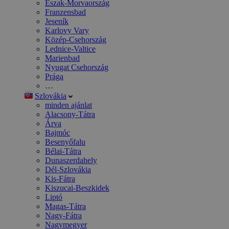
Észak-Morvaország
Franzensbad
Jeseník
Karlovy Vary
Közép-Csehország
Lednice-Valtice
Marienbad
Nyugat Csehország
Prága
…
Szlovákia
minden ajánlat
Alacsony-Tátra
Árva
Bajmóc
Besenyőfalu
Bélai-Tátra
Dunaszerdahely
Dél-Szlovákia
Kis-Fátra
Kiszucai-Beszkidek
Liptó
Magas-Tátra
Nagy-Fátra
Nagymegyer