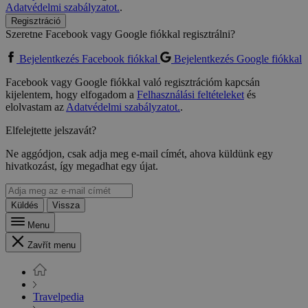
Adatvédelmi szabályzatot.
.
Regisztráció
Szeretne Facebook vagy Google fiókkal regisztrálni?
Bejelentkezés Facebook fiókkal
Bejelentkezés Google fiókkal
Facebook vagy Google fiókkal való regisztrációm kapcsán
kijelentem, hogy elfogadom a
Felhasználási feltételeket
és
elolvastam az
Adatvédelmi szabályzatot.
.
Elfelejtette jelszavát?
Ne aggódjon, csak adja meg e-mail címét, ahova küldünk egy
hivatkozást, így megadhat egy újat.
Küldés
Vissza
Menu
Zavřít menu
Travelpedia