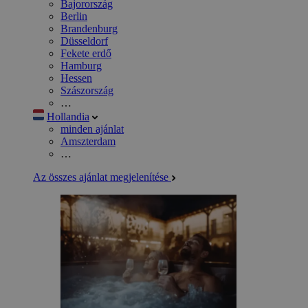
Bajorország
Berlin
Brandenburg
Düsseldorf
Fekete erdő
Hamburg
Hessen
Szászország
…
Hollandia
minden ajánlat
Amszterdam
…
Az összes ajánlat megjelenítése