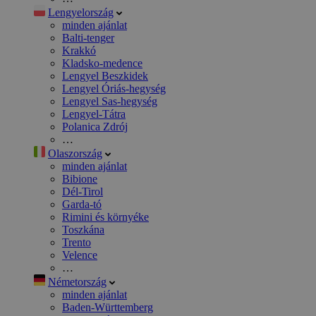
Lengyelország
minden ajánlat
Balti-tenger
Krakkó
Kladsko-medence
Lengyel Beszkidek
Lengyel Óriás-hegység
Lengyel Sas-hegység
Lengyel-Tátra
Polanica Zdrój
…
Olaszország
minden ajánlat
Bibione
Dél-Tirol
Garda-tó
Rimini és környéke
Toszkána
Trento
Velence
…
Németország
minden ajánlat
Baden-Württemberg