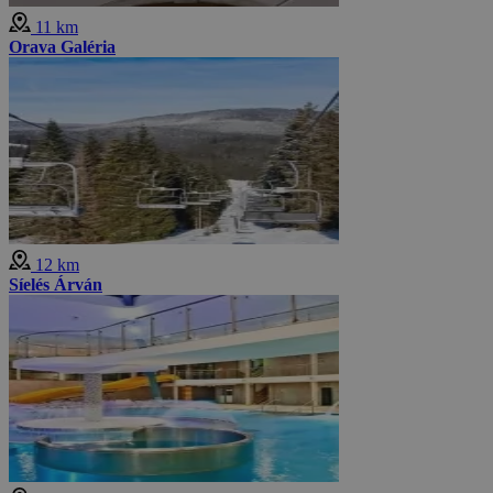
11 km
Orava Galéria
12 km
Síelés Árván