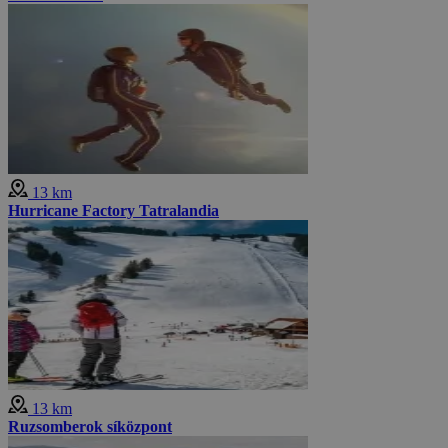
13 km
Hurricane Factory Tatralandia
13 km
Ruzsomberok síközpont