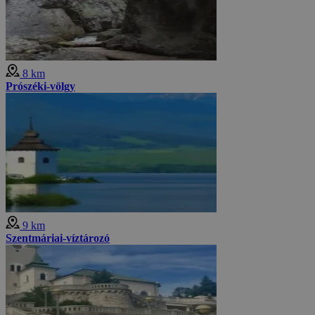
8 km
Prószéki-völgy
9 km
Szentmáriai-víztározó