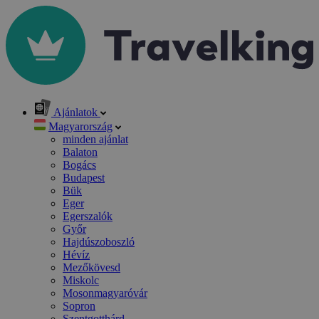
Ajánlatok
Magyarország
minden ajánlat
Balaton
Bogács
Budapest
Bük
Eger
Egerszalók
Győr
Hajdúszoboszló
Hévíz
Mezőkövesd
Miskolc
Mosonmagyaróvár
Sopron
Szentgotthárd