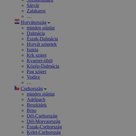
Sárvár
Zalakaros
…
Horvátország
minden ajánlat
Dalmácia
Észak-Dalmácia
Horvát szigetek
Isztria
Krk sziget
Kvarner-öböl
Közép-Dalmácia
Pag sziget
Vodice
…
Csehország
minden ajánlat
Adršpach
Beszkidek
Brno
Dél-Csehország
Dél-Morvaország
Észak-Csehország
Kelet-Csehország