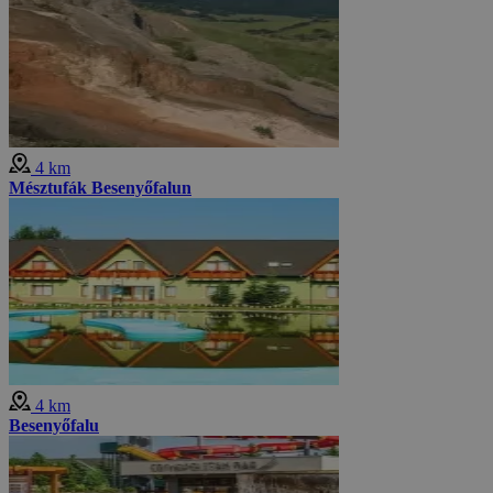
4 km
Mésztufák Besenyőfalun
4 km
Besenyőfalu