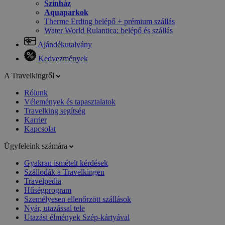
Színház
Aquaparkok
Therme Erding belépő + prémium szállás
Water World Rulantica: belépő és szállás
Ajándékutalvány
Kedvezmények
A Travelkingről
Rólunk
Vélemények és tapasztalatok
Travelking segítség
Karrier
Kapcsolat
Ügyfeleink számára
Gyakran ismételt kérdések
Szállodák a Travelkingen
Travelpedia
Hűségprogram
Személyesen ellenőrzött szállások
Nyár, utazással tele
Utazási élmények Szép-kártyával