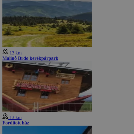
13 km
Malinô Brdo kerékpárpark
13 km
Fordított ház