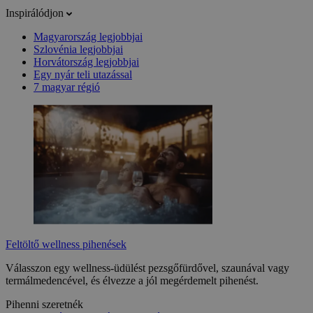
Inspirálódjon
Magyarország legjobbjai
Szlovénia legjobbjai
Horvátország legjobbjai
Egy nyár teli utazással
7 magyar régió
Feltöltő wellness pihenések
Válasszon egy wellness-üdülést pezsgőfürdővel, szaunával vagy
termálmedencével, és élvezze a jól megérdemelt pihenést.
Pihenni szeretnék