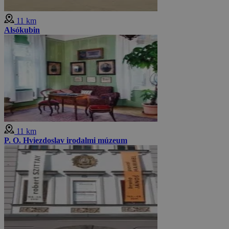
11 km
Alsókubin
11 km
P. O. Hviezdoslav irodalmi múzeum