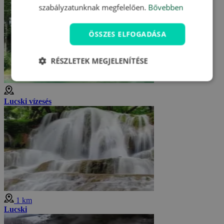
szabályzatunknak megfelelően.
Bővebben
ÖSSZES ELFOGADÁSA
RÉSZLETEK MEGJELENÍTÉSE
Lucski vízesés
1 km
Lucski