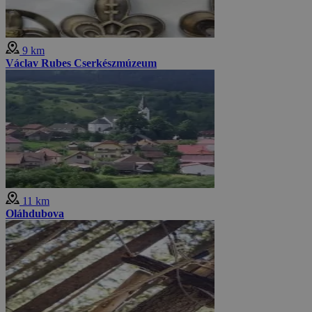
9 km
Václav Rubes Cserkészmúzeum
11 km
Oláhdubova