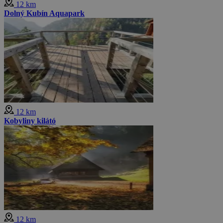
12 km
Dolný Kubín Aquapark
12 km
Kobyliny kilátó
12 km