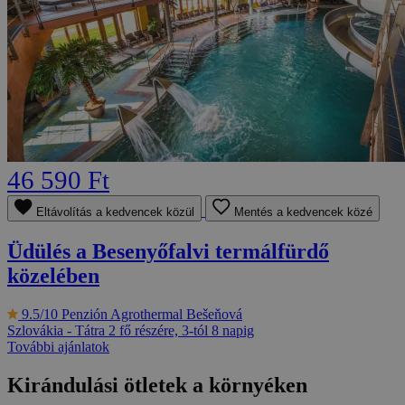
46 590 Ft
Eltávolítás a kedvencek közül
Mentés a kedvencek közé
Üdülés a Besenyőfalvi termálfürdő
közelében
9.5/10
Penzión Agrothermal Bešeňová
Szlovákia - Tátra
2 fő részére, 3-tól 8 napig
További ajánlatok
Kirándulási ötletek a környéken