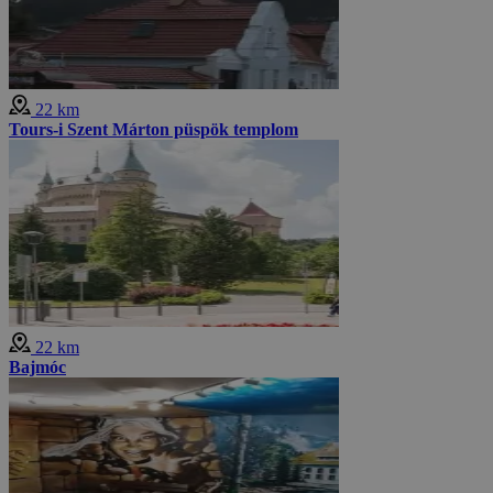
22 km
Tours-i Szent Márton püspök templom
22 km
Bajmóc