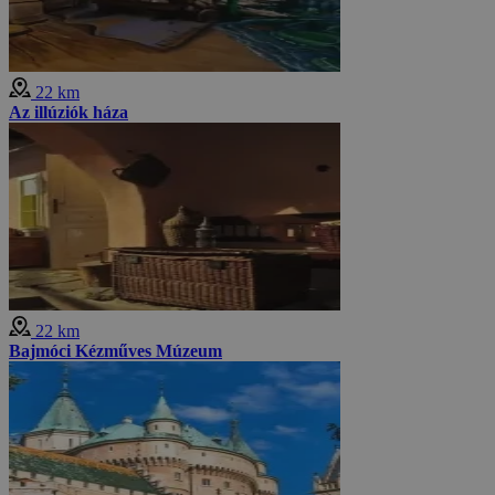
22 km
Az illúziók háza
22 km
Bajmóci Kézműves Múzeum