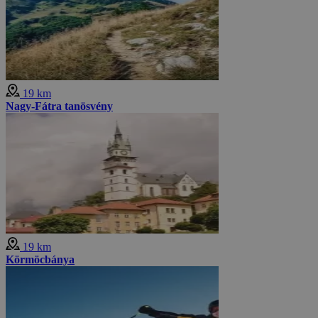
19 km
Nagy-Fátra tanösvény
19 km
Körmöcbánya