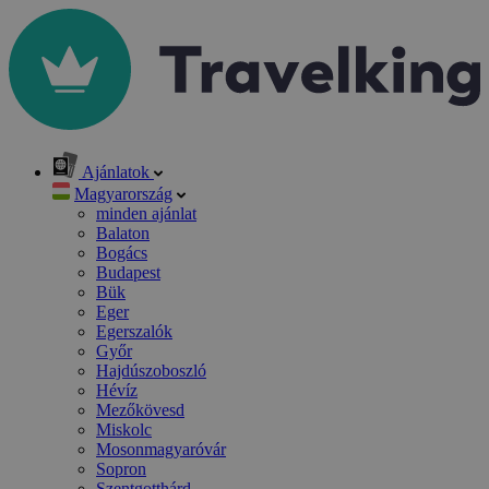
Ajánlatok
Magyarország
minden ajánlat
Balaton
Bogács
Budapest
Bük
Eger
Egerszalók
Győr
Hajdúszoboszló
Hévíz
Mezőkövesd
Miskolc
Mosonmagyaróvár
Sopron
Szentgotthárd