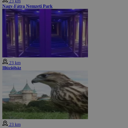
23 km
Nagy-Fátra Nemzeti Park
23 km
Illúzióház
23 km