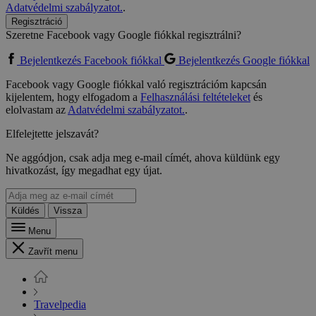
Adatvédelmi szabályzatot.
.
Regisztráció
Szeretne Facebook vagy Google fiókkal regisztrálni?
Bejelentkezés Facebook fiókkal
Bejelentkezés Google fiókkal
Facebook vagy Google fiókkal való regisztrációm kapcsán
kijelentem, hogy elfogadom a
Felhasználási feltételeket
és
elolvastam az
Adatvédelmi szabályzatot.
.
Elfelejtette jelszavát?
Ne aggódjon, csak adja meg e-mail címét, ahova küldünk egy
hivatkozást, így megadhat egy újat.
Küldés
Vissza
Menu
Zavřít menu
Travelpedia