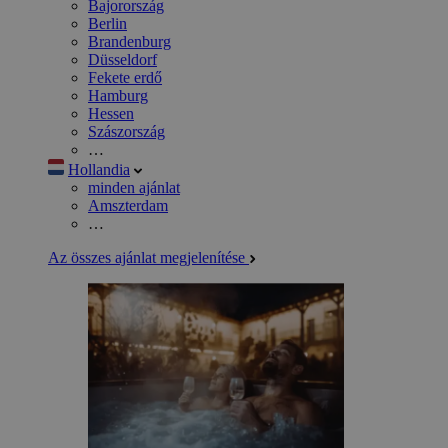
Bajorország
Berlin
Brandenburg
Düsseldorf
Fekete erdő
Hamburg
Hessen
Szászország
…
Hollandia
minden ajánlat
Amszterdam
…
Az összes ajánlat megjelenítése