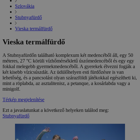
Szlovákia
Stubnyafürdő
Vieska termálfürdő
Vieska termálfürdő
A Stubnyafürdőn található komplexum két medencéből áll, egy 50
méteres, 27 °C körüli vízhőmérsékletű úszómedencéből és egy egy
fokkal melegebb gyermekmedencéből. A gyerekek élvezni fogják a
két kisebb vízicsúszdát. Az üdülőhelyen esti fürdőzésre is van
lehetőség, és a pancsolást olyan szárazföldi játékokkal egészítheti ki,
mint a röplabda, az asztalitenisz, a petanque, a kosárlabda vagy a
minigolf.
Térkép megjelenítése
Ezt a javaslatunkat a következő helyeken találod meg:
Stubnyafürdő