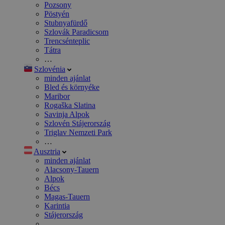
Pozsony
Pöstyén
Stubnyafürdő
Szlovák Paradicsom
Trencsénteplic
Tátra
…
Szlovénia
minden ajánlat
Bled és környéke
Maribor
Rogaška Slatina
Savinja Alpok
Szlovén Stájerország
Triglav Nemzeti Park
…
Ausztria
minden ajánlat
Alacsony-Tauern
Alpok
Bécs
Magas-Tauern
Karintia
Stájerország
…