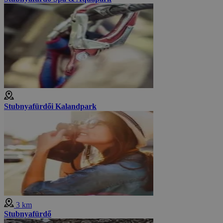
Stubnyafürdői Kalandpark
3 km
Stubnyafürdő