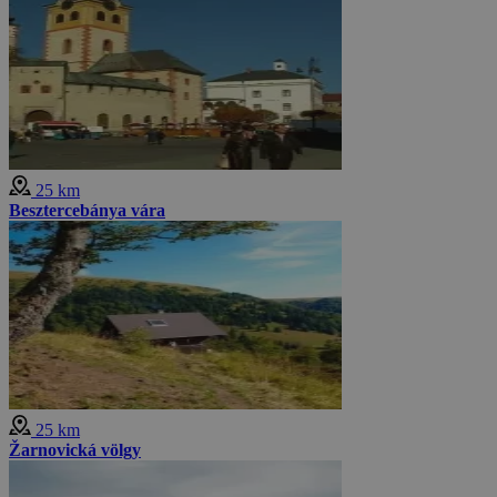
25 km
Besztercebánya vára
25 km
Žarnovická völgy