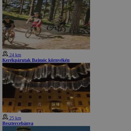
24 km
Kerékpárutak Bajmóc környékén
25 km
Besztercebánya