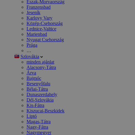
Észak-Morvaország
Franzensbad
Jeseník
Karlovy Vary
Közép-Csehország
Lednice-Valtice
Marienbad
Nyugat Csehország
Prága
…
Szlovákia
minden ajánlat
Alacsony-Tátra
Árva
Bajmóc
Besenyőfalu
Bélai-Tátra
Dunaszerdahely
Dél-Szlovákia
Kis-Fátra
Kiszucai-Beszkidek
Liptó
Magas-Tátra
Nagy-Fátra
Nagymegyer