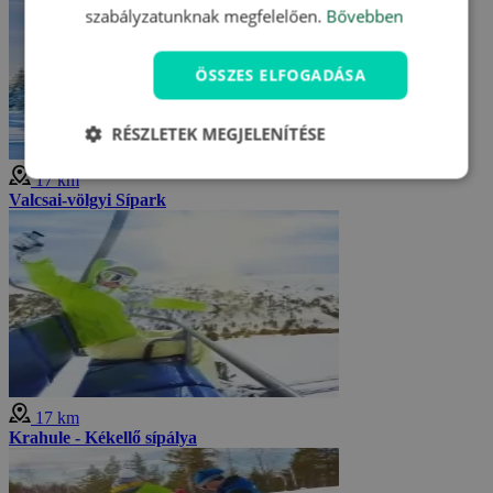
szabályzatunknak megfelelően.
Bővebben
ÖSSZES ELFOGADÁSA
RÉSZLETEK MEGJELENÍTÉSE
17 km
Valcsai-völgyi Sípark
17 km
Krahule - Kékellő sípálya