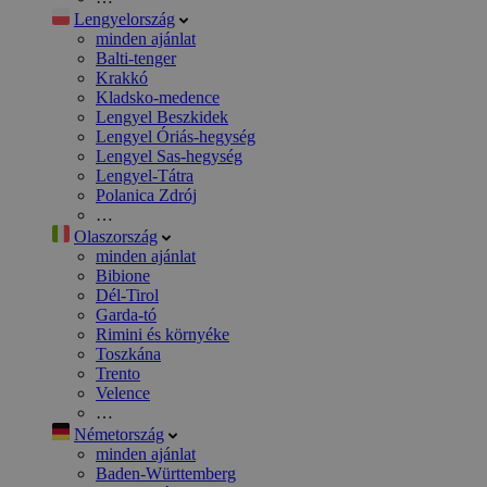
Lengyelország
minden ajánlat
Balti-tenger
Krakkó
Kladsko-medence
Lengyel Beszkidek
Lengyel Óriás-hegység
Lengyel Sas-hegység
Lengyel-Tátra
Polanica Zdrój
…
Olaszország
minden ajánlat
Bibione
Dél-Tirol
Garda-tó
Rimini és környéke
Toszkána
Trento
Velence
…
Németország
minden ajánlat
Baden-Württemberg