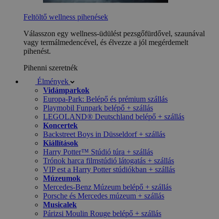
Feltöltő wellness pihenések
Válasszon egy wellness-üdülést pezsgőfürdővel, szaunával
vagy termálmedencével, és élvezze a jól megérdemelt
pihenést.
Pihenni szeretnék
Élmények
Vidámparkok
Europa-Park: Belépő és prémium szállás
Playmobil Funpark belépő + szállás
LEGOLAND® Deutschland belépő + szállás
Koncertek
Backstreet Boys in Düsseldorf + szállás
Kiállítások
Harry Potter™ Stúdió túra + szállás
Trónok harca filmstúdió látogatás + szállás
VIP est a Harry Potter stúdiókban + szállás
Múzeumok
Mercedes-Benz Múzeum belépő + szállás
Porsche és Mercedes múzeum + szállás
Musicalek
Párizsi Moulin Rouge belépő + szállás