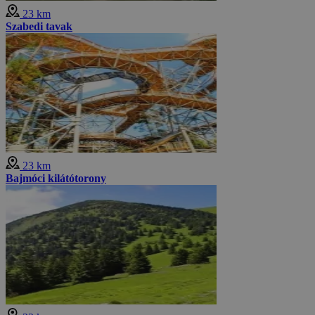
23 km
Szabedi tavak
23 km
Bajmóci kilátótorony