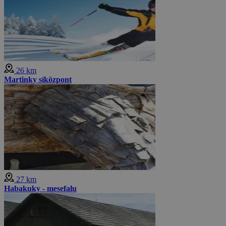
26 km
Martinky síközpont
27 km
Habakuky - mesefalu