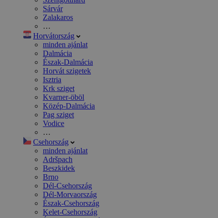
Sárvár
Zalakaros
…
Horvátország
minden ajánlat
Dalmácia
Észak-Dalmácia
Horvát szigetek
Isztria
Krk sziget
Kvarner-öböl
Közép-Dalmácia
Pag sziget
Vodice
…
Csehország
minden ajánlat
Adršpach
Beszkidek
Brno
Dél-Csehország
Dél-Morvaország
Észak-Csehország
Kelet-Csehország