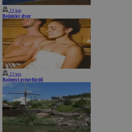
23 km
Bojnický dvor
23 km
Bajmóci gyógyfürdő