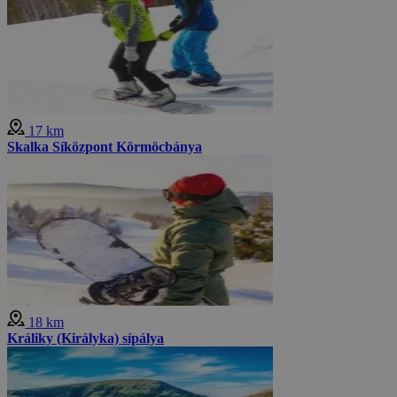
17 km
Skalka Síközpont Körmöcbánya
18 km
Králiky (Királyka) sípálya