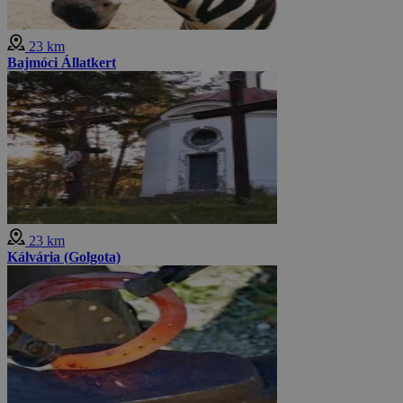
23 km
Bajmóci Állatkert
23 km
Kálvária (Golgota)