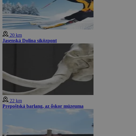
20 km
Jasenská Dolina síközpont
22 km
Prepoštská barlang, az őskor múzeuma