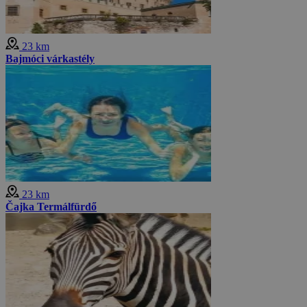
23 km
Bajmóci várkastély
23 km
Čajka Termálfürdő