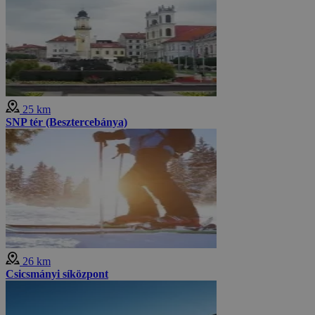
25 km
SNP tér (Besztercebánya)
26 km
Csicsmányi síközpont