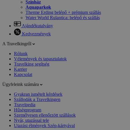
Színház
Aquaparkok
Therme Erding belépő + prémium szállás
Water World Rulantica: belépő és szállás
Ajándékutalvány
Kedvezmények
A Travelkingről
Rólunk
Vélemények és tapasztalatok
Travelking segítség
Karrier
Kapcsolat
Ügyfeleink számára
Gyakran ismételt kérdések
Szállodák a Travelkingen
Travelpedia
Hűségprogram
Személyesen ellenőrzött szállások
Nyár, utazással tele
Utazási élmények Szép-kártyával