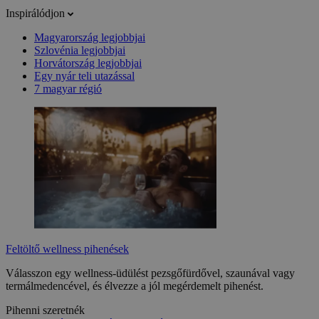
Inspirálódjon
Magyarország legjobbjai
Szlovénia legjobbjai
Horvátország legjobbjai
Egy nyár teli utazással
7 magyar régió
Feltöltő wellness pihenések
Válasszon egy wellness-üdülést pezsgőfürdővel, szaunával vagy
termálmedencével, és élvezze a jól megérdemelt pihenést.
Pihenni szeretnék