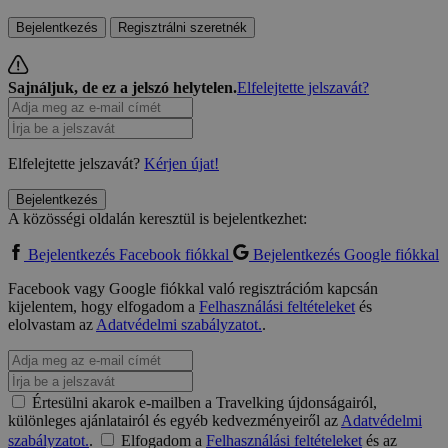
Bejelentkezés
Regisztrálni szeretnék
Sajnáljuk, de ez a jelszó helytelen.
Elfelejtette jelszavát?
Elfelejtette jelszavát?
Kérjen újat!
Bejelentkezés
A közösségi oldalán keresztül is bejelentkezhet:
Bejelentkezés Facebook fiókkal
Bejelentkezés Google fiókkal
Facebook vagy Google fiókkal való regisztrációm kapcsán
kijelentem, hogy elfogadom a
Felhasználási feltételeket
és
elolvastam az
Adatvédelmi szabályzatot.
.
Értesülni akarok e-mailben a Travelking újdonságairól,
különleges ajánlatairól és egyéb kedvezményeiről az
Adatvédelmi
szabályzatot.
.
Elfogadom a
Felhasználási feltételeket
és az