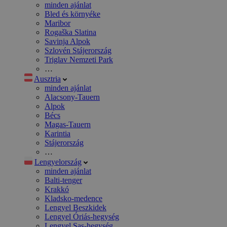
minden ajánlat
Bled és környéke
Maribor
Rogaška Slatina
Savinja Alpok
Szlovén Stájerország
Triglav Nemzeti Park
…
Ausztria
minden ajánlat
Alacsony-Tauern
Alpok
Bécs
Magas-Tauern
Karintia
Stájerország
…
Lengyelország
minden ajánlat
Balti-tenger
Krakkó
Kladsko-medence
Lengyel Beszkidek
Lengyel Óriás-hegység
Lengyel Sas-hegység