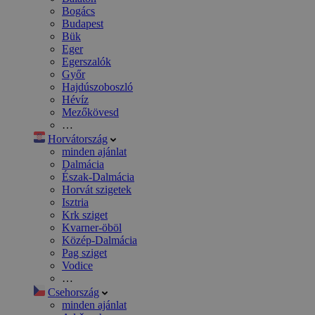
Bogács
Budapest
Bük
Eger
Egerszalók
Győr
Hajdúszoboszló
Hévíz
Mezőkövesd
…
Horvátország
minden ajánlat
Dalmácia
Észak-Dalmácia
Horvát szigetek
Isztria
Krk sziget
Kvarner-öböl
Közép-Dalmácia
Pag sziget
Vodice
…
Csehország
minden ajánlat