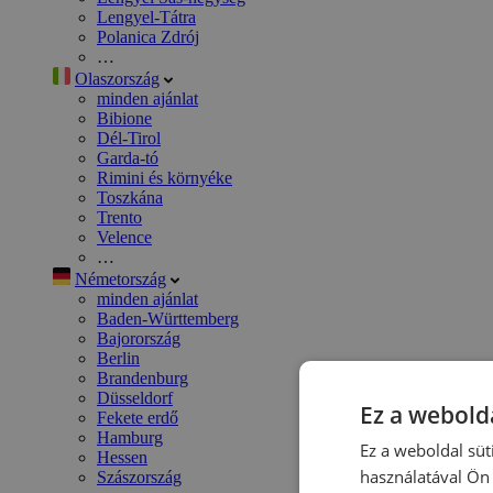
Lengyel-Tátra
Polanica Zdrój
…
Olaszország
minden ajánlat
Bibione
Dél-Tirol
Garda-tó
Rimini és környéke
Toszkána
Trento
Velence
…
Németország
minden ajánlat
Baden-Württemberg
Bajorország
Berlin
Brandenburg
Düsseldorf
Ez a webolda
Fekete erdő
Hamburg
Ez a weboldal süt
Hessen
használatával Ön 
Szászország