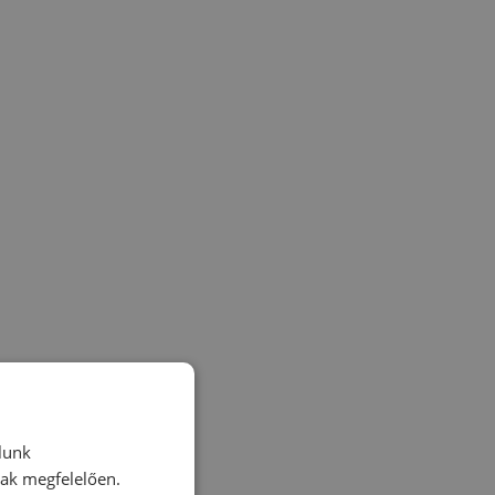
lunk
nak megfelelően.