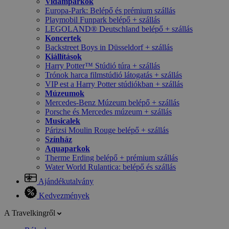
Vidámparkok
Europa-Park: Belépő és prémium szállás
Playmobil Funpark belépő + szállás
LEGOLAND® Deutschland belépő + szállás
Koncertek
Backstreet Boys in Düsseldorf + szállás
Kiállítások
Harry Potter™ Stúdió túra + szállás
Trónok harca filmstúdió látogatás + szállás
VIP est a Harry Potter stúdiókban + szállás
Múzeumok
Mercedes-Benz Múzeum belépő + szállás
Porsche és Mercedes múzeum + szállás
Musicalek
Párizsi Moulin Rouge belépő + szállás
Színház
Aquaparkok
Therme Erding belépő + prémium szállás
Water World Rulantica: belépő és szállás
Ajándékutalvány
Kedvezmények
A Travelkingről