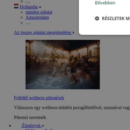
…
Bővebben
Hollandia
minden ajánlat
Amszterdam
RÉSZLETEK M
…
Az összes ajánlat megjelenítése
Feltöltő wellness pihenések
Válasszon egy wellness-üdülést pezsgőfürdővel, szaunával vagy
Pihenni szeretnék
Élmények