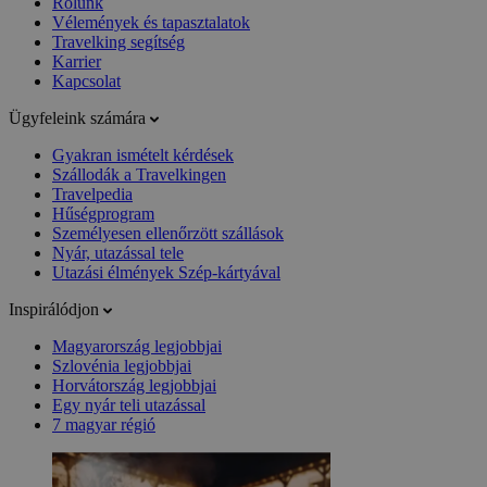
Rólunk
Vélemények és tapasztalatok
Travelking segítség
Karrier
Kapcsolat
Ügyfeleink számára
Gyakran ismételt kérdések
Szállodák a Travelkingen
Travelpedia
Hűségprogram
Személyesen ellenőrzött szállások
Nyár, utazással tele
Utazási élmények Szép-kártyával
Inspirálódjon
Magyarország legjobbjai
Szlovénia legjobbjai
Horvátország legjobbjai
Egy nyár teli utazással
7 magyar régió