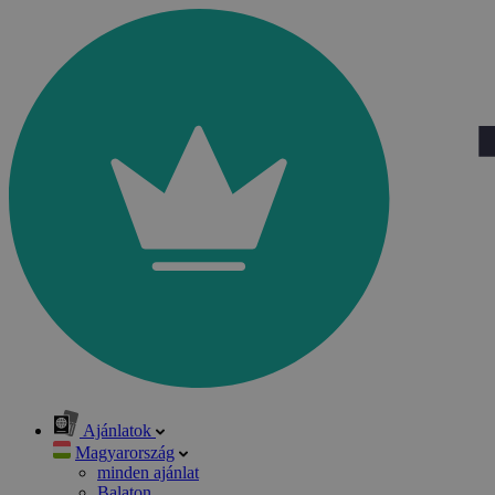
Ajánlatok
Magyarország
minden ajánlat
Balaton