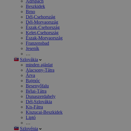
Adršpach
Beszkidek
Brno
Dél-Csehország
Dél-Morvaország
Észak-Csehország
Kelet-Csehország
Észak-Morvaország
Franzensbad
Jeseník
…
Szlovákia
minden ajánlat
Alacsony-Tátra
Árva
Bajmóc
Besenyőfalu
Bélai-Tátra
Dunaszerdahely
Dél-Szlovákia
Kis-Fátra
Kiszucai-Beszkidek
Liptó
…
Szlovénia