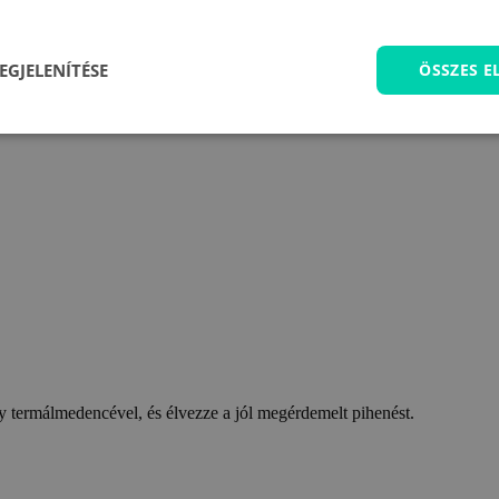
EGJELENÍTÉSE
ÖSSZES 
 termálmedencével, és élvezze a jól megérdemelt pihenést.