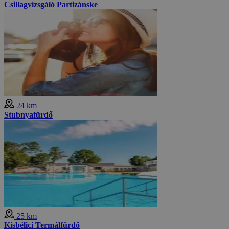
Csillagvizsgáló Partizánske
24 km
Stubnyafürdő
25 km
Kisbélici Termálfürdő