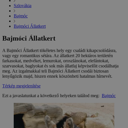
Szlovákia
Bajmóc
Bajmóci Állatkert
Bajmóci Állatkert
A Bajmóci Állatkert tökéletes hely egy családi kikapcsolódásra,
vagy egy romantikus sétára. Az állatkert 20 hektáros területén
farkasokat, medvéket, lemurokat, oroszlánokat, elefántokat,
szarvasokat, baglyokat és sok más állatfaj képviselőit csodálhatja
meg. Az izgalmakkal teli Bajmóci Állatkert csodái biztosan
lenyűgözik majd, hiszen ennek köszönheti hatalmas hírnevét.
Térkép megjelenítése
Ezt a javaslatunkat a következő helyeken találod meg:
Bajmóc