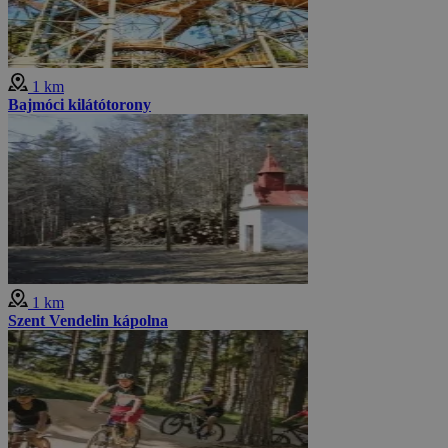
1 km
Bajmóci kilátótorony
1 km
Szent Vendelin kápolna