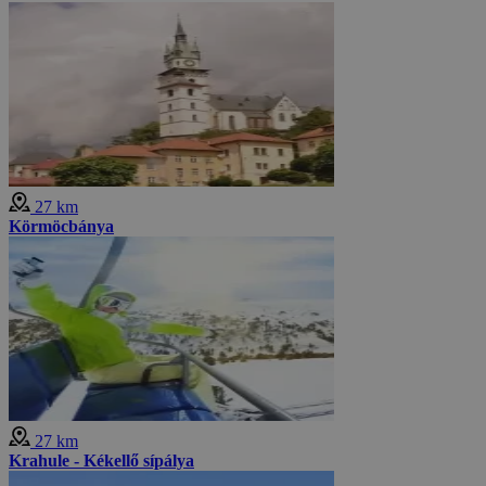
27 km
Körmöcbánya
27 km
Krahule - Kékellő sípálya