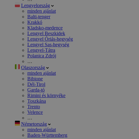
Lengyelország
minden ajánlat
Balti-tenger
Krakkó
Kladsko-medence
Lengyel Beszkidek
Lengyel Óriás-hegység
Lengyel Sas-hegység
Lengyel-Tátra
Polanica Zdrój
…
Olaszország
minden ajánlat
Bibione
Dél-Tirol
Garda-tó
Rimini és környéke
Toszkána
Trento
Velence
…
Németország
minden ajánlat
Baden-Württemberg