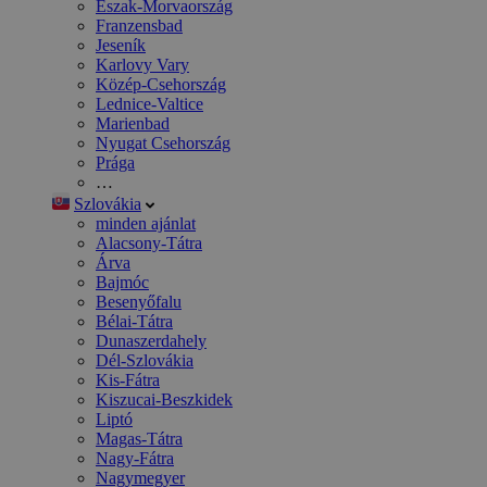
Észak-Morvaország
Franzensbad
Jeseník
Karlovy Vary
Közép-Csehország
Lednice-Valtice
Marienbad
Nyugat Csehország
Prága
…
Szlovákia
minden ajánlat
Alacsony-Tátra
Árva
Bajmóc
Besenyőfalu
Bélai-Tátra
Dunaszerdahely
Dél-Szlovákia
Kis-Fátra
Kiszucai-Beszkidek
Liptó
Magas-Tátra
Nagy-Fátra
Nagymegyer