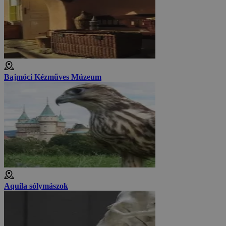
Bajmóci Kézműves Múzeum
Aquila sólymászok