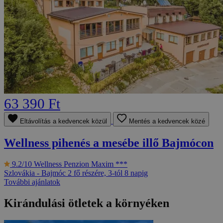
63 390 Ft
Eltávolítás a kedvencek közül
Mentés a kedvencek közé
Wellness pihenés a mesébe illő Bajmócon
9.2/10
Wellness Penzion Maxim ***
Szlovákia - Bajmóc
2 fő részére, 3-tól 8 napig
További ajánlatok
Kirándulási ötletek a környéken