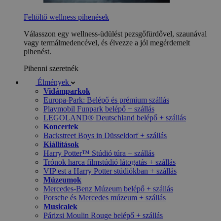
Feltöltő wellness pihenések
Válasszon egy wellness-üdülést pezsgőfürdővel, szaunával
vagy termálmedencével, és élvezze a jól megérdemelt
pihenést.
Pihenni szeretnék
Élmények
Vidámparkok
Europa-Park: Belépő és prémium szállás
Playmobil Funpark belépő + szállás
LEGOLAND® Deutschland belépő + szállás
Koncertek
Backstreet Boys in Düsseldorf + szállás
Kiállítások
Harry Potter™ Stúdió túra + szállás
Trónok harca filmstúdió látogatás + szállás
VIP est a Harry Potter stúdiókban + szállás
Múzeumok
Mercedes-Benz Múzeum belépő + szállás
Porsche és Mercedes múzeum + szállás
Musicalek
Párizsi Moulin Rouge belépő + szállás