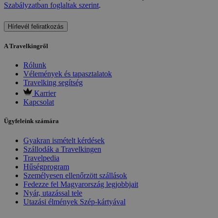
Szabályzatban foglaltak szerint
.
Hírlevél feliratkozás
A Travelkingről
Rólunk
Vélemények és tapasztalatok
Travelking segítség
Karrier
Kapcsolat
Ügyfeleink számára
Gyakran ismételt kérdések
Szállodák a Travelkingen
Travelpedia
Hűségprogram
Személyesen ellenőrzött szállások
Fedezze fel Magyarország legjobbjait
Nyár, utazással tele
Utazási élmények Szép-kártyával