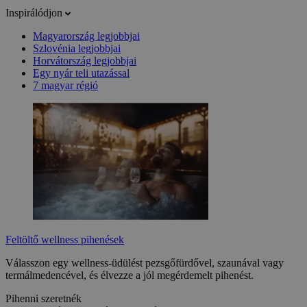
Inspirálódjon
Magyarország legjobbjai
Szlovénia legjobbjai
Horvátország legjobbjai
Egy nyár teli utazással
7 magyar régió
Feltöltő wellness pihenések
Válasszon egy wellness-üdülést pezsgőfürdővel, szaunával vagy
termálmedencével, és élvezze a jól megérdemelt pihenést.
Pihenni szeretnék