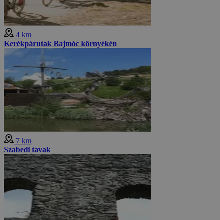
4 km
Kerékpárutak Bajmóc környékén
7 km
Szabedi tavak