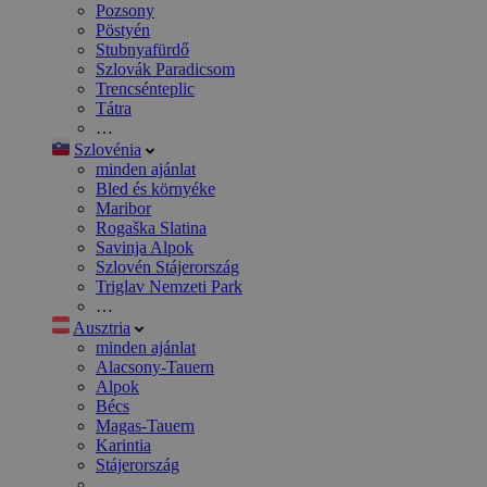
Pozsony
Pöstyén
Stubnyafürdő
Szlovák Paradicsom
Trencsénteplic
Tátra
…
Szlovénia
minden ajánlat
Bled és környéke
Maribor
Rogaška Slatina
Savinja Alpok
Szlovén Stájerország
Triglav Nemzeti Park
…
Ausztria
minden ajánlat
Alacsony-Tauern
Alpok
Bécs
Magas-Tauern
Karintia
Stájerország
…