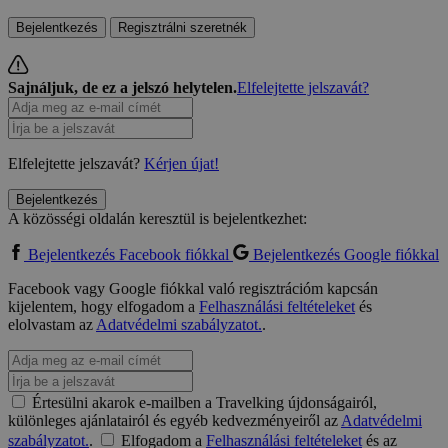
Bejelentkezés
Regisztrálni szeretnék
Sajnáljuk, de ez a jelszó helytelen.
Elfelejtette jelszavát?
Elfelejtette jelszavát?
Kérjen újat!
Bejelentkezés
A közösségi oldalán keresztül is bejelentkezhet:
Bejelentkezés Facebook fiókkal
Bejelentkezés Google fiókkal
Facebook vagy Google fiókkal való regisztrációm kapcsán
kijelentem, hogy elfogadom a
Felhasználási feltételeket
és
elolvastam az
Adatvédelmi szabályzatot.
.
Értesülni akarok e-mailben a Travelking újdonságairól,
különleges ajánlatairól és egyéb kedvezményeiről az
Adatvédelmi
szabályzatot.
.
Elfogadom a
Felhasználási feltételeket
és az