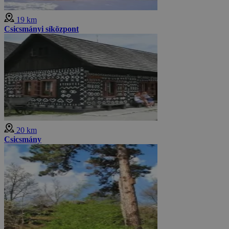
19 km
Csicsmányi síközpont
20 km
Csicsmány