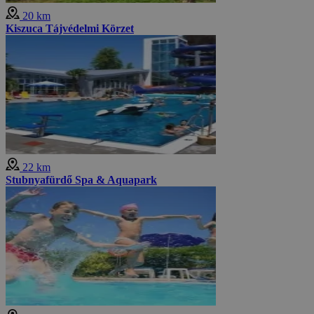
20 km
Kiszuca Tájvédelmi Körzet
22 km
Stubnyafürdő Spa & Aquapark