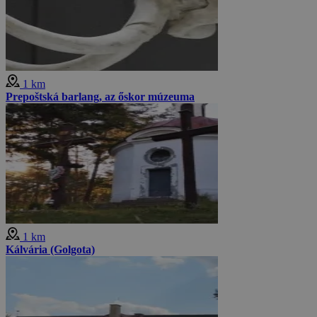
1 km
Prepoštská barlang, az őskor múzeuma
1 km
Kálvária (Golgota)