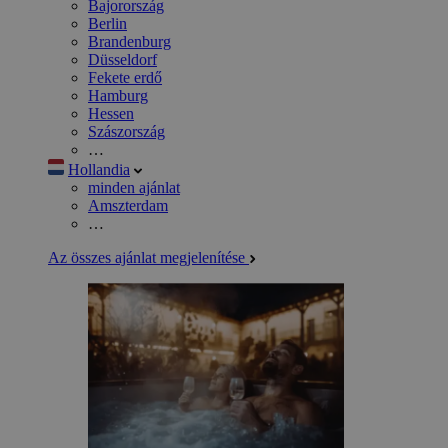
Bajorország
Berlin
Brandenburg
Düsseldorf
Fekete erdő
Hamburg
Hessen
Szászország
…
Hollandia
minden ajánlat
Amszterdam
…
Az összes ajánlat megjelenítése