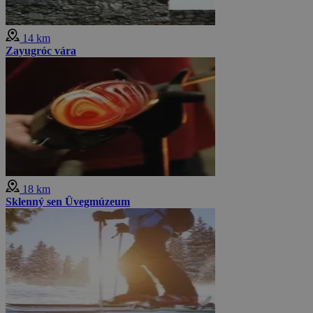
14 km
Zayugróc vára
18 km
Sklenný sen Üvegmúzeum