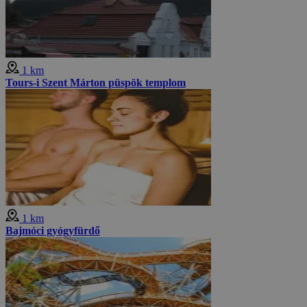
1 km
Tours-i Szent Márton püspök templom
1 km
Bajmóci gyógyfürdő