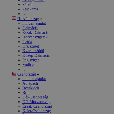
Sárvár
Zalakaros
…
Horvátország
minden ajánlat
Dalmácia
Észak-Dalmácia
Horvát szigetek
Isztria
Krk sziget
Kvarner-öböl
Közép-Dalmácia
Pag sziget
Vodice
…
Csehország
minden ajánlat
Adršpach
Beszkidek
Brno
Dél-Csehország
Dél-Morvaország
Észak-Csehország
Kelet-Csehország