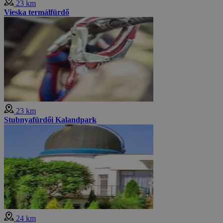
23 km
Vieska termálfürdő
23 km
Stubnyafürdői Kalandpark
24 km