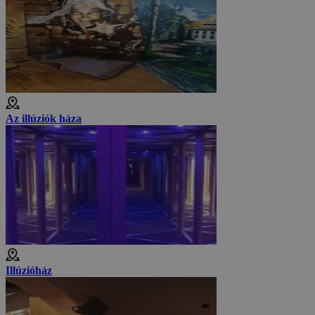
Az illúziók háza
Illúzióház