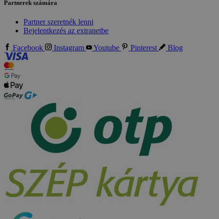
Partnerek számára
Partner szeretnék lenni
Bejelentkezés az extranetbe
Facebook
Instagram
Youtube
Pinterest
Blog