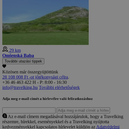
29 km
Omšenská Baba
További utazási tippek
Közösen már összegyüjtöttünk
28 108 008 Ft -ot jótékonysági célra
.
+36 46 463 422
H - P: 8:00 - 16:30
info@travelking.hu
További elérhetőségek
Adja meg e-mail címét a hírlevélre való feliratkozáshoz
Az e-mail címem megadásával hozzájárulok, hogy a Travelking
részemre, hírekkel, eseményekkel és a Travelking nyújtotta
kedvezményekkel kapcsolatos hírlevelet küldjön az
Adatvédelmi