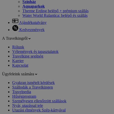
Színház
Aquaparkok
Therme Erding belépő + prémium szállás
Water World Rulantica: belépő és szállás
Ajándékutalvány
Kedvezmények
A Travelkingről
Rólunk
Vélemények és tapasztalatok
Travelking segítség
Karrier
Kapcsolat
Ügyfeleink számára
Gyakran ismételt kérdések
Szállodák a Travelkingen
Travelpedia
Hűségprogram
Személyesen ellenőrzött szállások
Nyár, utazással tele
Utazási élmények Szép-kártyával