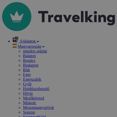
Ajánlatok
Magyarország
minden ajánlat
Balaton
Bogács
Budapest
Bük
Eger
Egerszalók
Győr
Hajdúszoboszló
Hévíz
Mezőkövesd
Miskolc
Mosonmagyaróvár
Sopron
Szentgotthárd