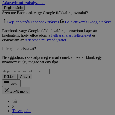
Adatvédelmi szabályzatot.
.
Regisztráció
Szeretne Facebook vagy Google fiókkal regisztrálni?
Bejelentkezés Facebook fiókkal
Bejelentkezés Google fiókkal
Facebook vagy Google fiókkal való regisztrációm kapcsán
kijelentem, hogy elfogadom a
Felhasználási feltételeket
és
elolvastam az
Adatvédelmi szabályzatot.
.
Elfelejtette jelszavát?
Ne aggódjon, csak adja meg e-mail címét, ahova küldünk egy
hivatkozást, így megadhat egy újat.
Küldés
Vissza
Menu
Zavřít menu
Travelpedia