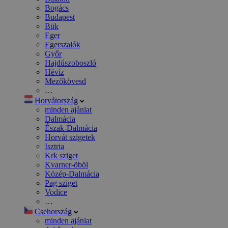
Bogács
Budapest
Bük
Eger
Egerszalók
Győr
Hajdúszoboszló
Hévíz
Mezőkövesd
…
Horvátország
minden ajánlat
Dalmácia
Észak-Dalmácia
Horvát szigetek
Isztria
Krk sziget
Kvarner-öböl
Közép-Dalmácia
Pag sziget
Vodice
…
Csehország
minden ajánlat