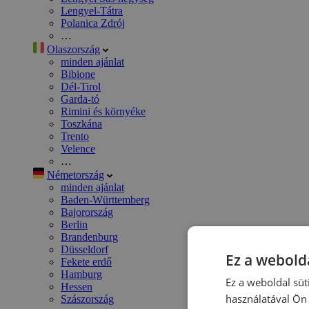
Lengyel-Tátra
Polanica Zdrój
…
Olaszország
minden ajánlat
Bibione
Dél-Tirol
Garda-tó
Rimini és környéke
Toszkána
Trento
Velence
…
Németország
minden ajánlat
Baden-Württemberg
Bajorország
Berlin
Brandenburg
Düsseldorf
Ez a webolda
Fekete erdő
Hamburg
Ez a weboldal süt
Hessen
használatával Ön 
Szászország