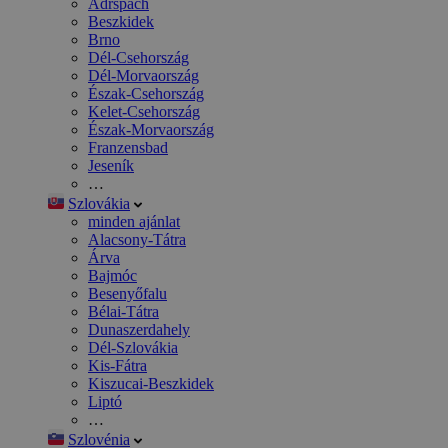
Adršpach
Beszkidek
Brno
Dél-Csehország
Dél-Morvaország
Észak-Csehország
Kelet-Csehország
Észak-Morvaország
Franzensbad
Jeseník
…
Szlovákia
minden ajánlat
Alacsony-Tátra
Árva
Bajmóc
Besenyőfalu
Bélai-Tátra
Dunaszerdahely
Dél-Szlovákia
Kis-Fátra
Kiszucai-Beszkidek
Liptó
…
Szlovénia