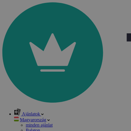
Ajánlatok
Magyarország
minden ajánlat
Balaton