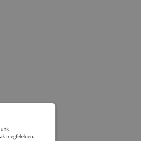
lunk
nak megfelelően.