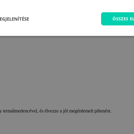
EGJELENÍTÉSE
ÖSSZES 
 termálmedencével, és élvezze a jól megérdemelt pihenést.