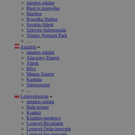
minden ajánlat
Bled és környéke
Maribor
Rogaška Slatina
Savinja Alpok
Szlovén Stájerország
Triglav Nemzeti Park
…
Ausztria
minden ajánlat
Alacsony-Tauern
Alpok
Bécs
Magas-Tauern
Karintia
Stájerország
…
Lengyelország
minden ajánlat
Balti-tenger
Krakkó
Kladsko-medence
Lengyel Beszkidek
Lengyel Óriás-hegység
Lengyel Sas-hegység