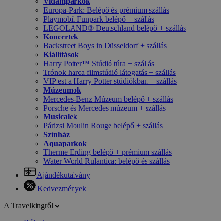
Vidámparkok
Europa-Park: Belépő és prémium szállás
Playmobil Funpark belépő + szállás
LEGOLAND® Deutschland belépő + szállás
Koncertek
Backstreet Boys in Düsseldorf + szállás
Kiállítások
Harry Potter™ Stúdió túra + szállás
Trónok harca filmstúdió látogatás + szállás
VIP est a Harry Potter stúdiókban + szállás
Múzeumok
Mercedes-Benz Múzeum belépő + szállás
Porsche és Mercedes múzeum + szállás
Musicalek
Párizsi Moulin Rouge belépő + szállás
Színház
Aquaparkok
Therme Erding belépő + prémium szállás
Water World Rulantica: belépő és szállás
Ajándékutalvány
Kedvezmények
A Travelkingről