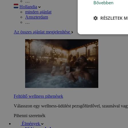
…
Bővebben
Hollandia
minden ajánlat
Amszterdam
RÉSZLETEK M
…
Az összes ajánlat megjelenítése
Feltöltő wellness pihenések
Válasszon egy wellness-üdülést pezsgőfürdővel, szaunával vagy
Pihenni szeretnék
Élmények