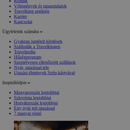
Rólunk
Vélemények és tapasztalatok
Travelking segítség
Karrier
Kapcsolat
Ügyfeleink számára
Gyakran ismételt kérdések
Szállodák a Travelkingen
Travelpedia
Hűségprogram
Személyesen ellenőrzött szállások
Nyár, utazással tele
Utazási élmények Szép-kártyával
Inspirálódjon
Magyarország legjobbjai
Szlovénia legjobbjai
Horvátország legjobbjai
Egy nyár teli utazással
7 magyar régió