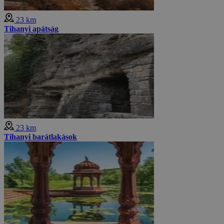
23 km
Tihanyi apátság
23 km
Tihanyi barátlakások