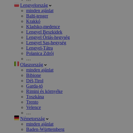
Lengyelország
minden ajánlat
Balti-tenger
Krakkó
Kladsko-medence
Lengyel Beszkidek
Lengyel Óriás-hegység
Lengyel Sas-hegység
Lengyel-Tátra
Polanica Zdrój
…
Olaszország
minden ajánlat
Bibione
Dél-Tirol
Garda-tó
Rimini és környéke
Toszkána
Trento
Velence
…
Németország
minden ajánlat
Baden-Württemberg