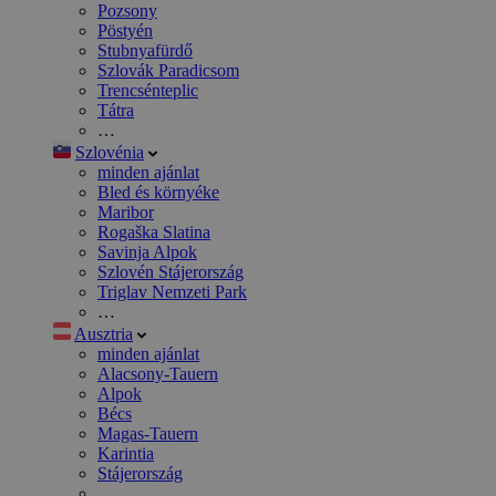
Pozsony
Pöstyén
Stubnyafürdő
Szlovák Paradicsom
Trencsénteplic
Tátra
…
Szlovénia
minden ajánlat
Bled és környéke
Maribor
Rogaška Slatina
Savinja Alpok
Szlovén Stájerország
Triglav Nemzeti Park
…
Ausztria
minden ajánlat
Alacsony-Tauern
Alpok
Bécs
Magas-Tauern
Karintia
Stájerország
…