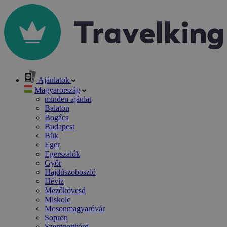
Ajánlatok
Magyarország
minden ajánlat
Balaton
Bogács
Budapest
Bük
Eger
Egerszalók
Győr
Hajdúszoboszló
Hévíz
Mezőkövesd
Miskolc
Mosonmagyaróvár
Sopron
Szentgotthárd