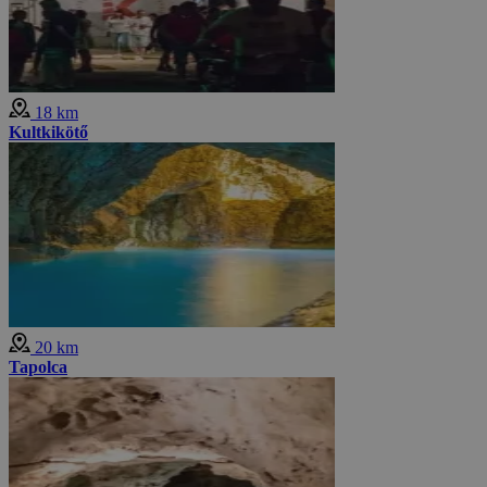
18 km
Kultkikötő
20 km
Tapolca