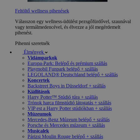
Feltöltő wellness pihenések
Válasszon egy wellness-üdülést pezsgőfürdővel, szaunával
vagy termálmedencével, és élvezze a jól megérdemelt
pihenést.
Pihenni szeretnék
Élmények
Vidámparkok
Europa-Park: Belépő és prémium szállás
Playmobil Funpark belépő + szállás
LEGOLAND® Deutschland belépő + szállás
Koncertek
Backstreet Boys in Düsseldorf + szállás
Kiállítások
Harry Potter™ Stúdió túra + szállás
Trónok harca filmstúdió látogatás + szállás
VIP est a Harry Potter stúdiókban + szállás
Múzeumok
Mercedes-Benz Múzeum belépő + szállás
Porsche és Mercedes múzeum + szállás
Musicalek
Párizsi Moulin Rouge belépő + szállás