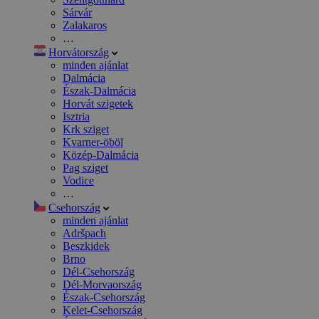
Sárvár
Zalakaros
…
Horvátország
minden ajánlat
Dalmácia
Észak-Dalmácia
Horvát szigetek
Isztria
Krk sziget
Kvarner-öböl
Közép-Dalmácia
Pag sziget
Vodice
…
Csehország
minden ajánlat
Adršpach
Beszkidek
Brno
Dél-Csehország
Dél-Morvaország
Észak-Csehország
Kelet-Csehország