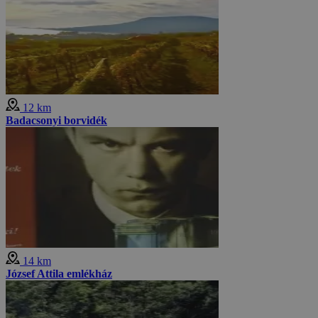
12 km
Badacsonyi borvidék
14 km
József Attila emlékház