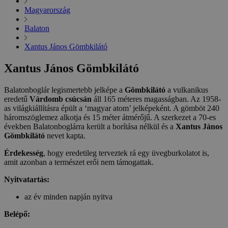
Magyarország
Balaton
Xantus János Gömbkilátó
Xantus János Gömbkilátó
Balatonboglár legismertebb jelképe a
Gömbkilátó
a vulkanikus
eredetű
Várdomb csúcsán
áll 165 méteres magasságban. Az 1958-
as világkiállításra épült a ‘magyar atom’ jelképeként. A gömböt 240
háromszöglemez alkotja és 15 méter átmérőjű. A szerkezet a 70-es
években Balatonboglárra került a borítása nélkül és a
Xantus János
Gömbkilátó
nevet kapta.
Érdekesség
, hogy eredetileg terveztek rá egy üvegburkolatot is,
amit azonban a természet erői nem támogattak.
Nyitvatartás:
az év minden napján nyitva
Belépő: