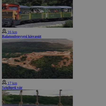
16 km
Balatonfenyvesi kisvasút
17 km
Szigligeti vár