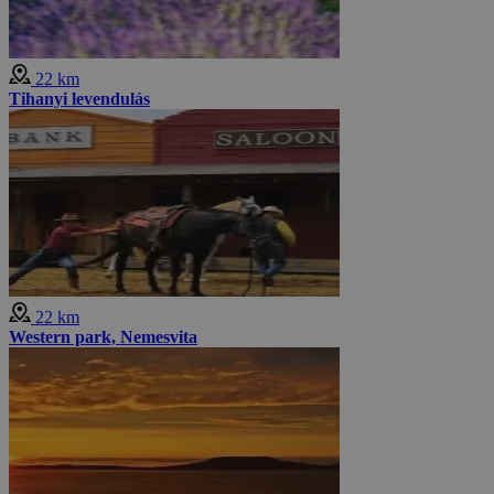
22 km
Tihanyi levendulás
22 km
Western park, Nemesvita