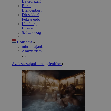
Bajorország
Berlin
Brandenburg
Düsseldorf
Fekete erdő
Hamburg
Hessen
Szászország
…
Hollandia
minden ajánlat
Amszterdam
…
Az összes ajánlat megjelenítése