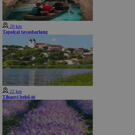
20 km
Tapolcai tavasbarlang
22 km
Tihanyi belső-tó