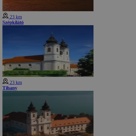
23 km
Szépkilátó
23 km
Tihany