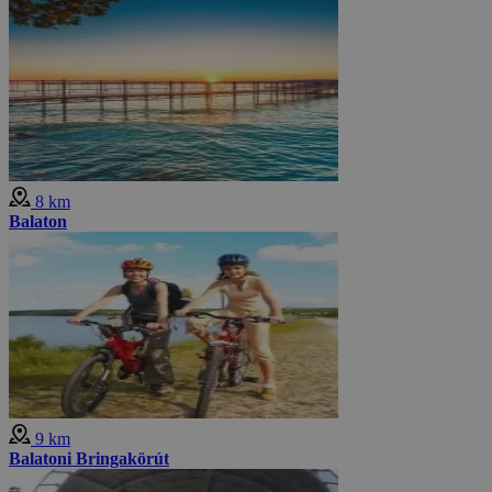
8 km
Balaton
9 km
Balatoni Bringakörút