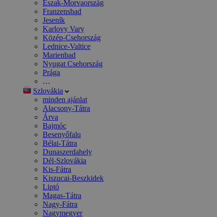
Észak-Morvaország
Franzensbad
Jeseník
Karlovy Vary
Közép-Csehország
Lednice-Valtice
Marienbad
Nyugat Csehország
Prága
…
Szlovákia
minden ajánlat
Alacsony-Tátra
Árva
Bajmóc
Besenyőfalu
Bélai-Tátra
Dunaszerdahely
Dél-Szlovákia
Kis-Fátra
Kiszucai-Beszkidek
Liptó
Magas-Tátra
Nagy-Fátra
Nagymegyer