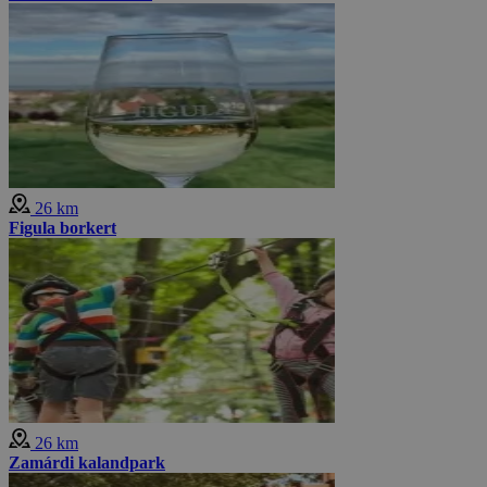
26 km
Figula borkert
26 km
Zamárdi kalandpark