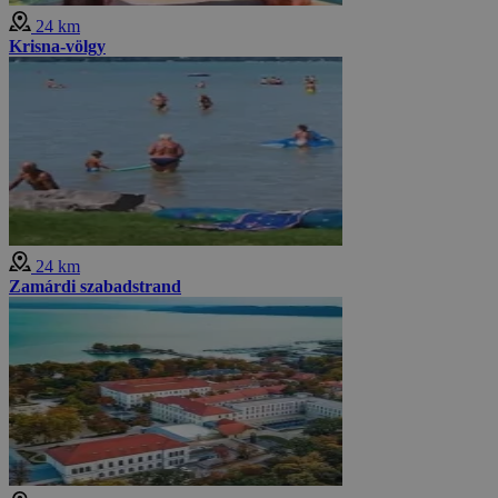
24 km
Krisna-völgy
24 km
Zamárdi szabadstrand