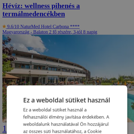
Hévíz: wellness pihenés a
termálmedencékben
9.6/10
NaturMed Hotel Carbona ****
Magyarország - Balaton
2 fő részére, 3-tól 8 napig
Ez a weboldal sütiket használ
Ez a weboldal sütiket használ a
felhasználói élmény javítása érdekében. A
weboldalunk használatával Ön hozzájárul
115 390 Ft
az összes süti használatához, a Cookie