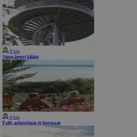
9 km
Sípos-hegyi kilátó
9 km
Folly arborétum és borászat