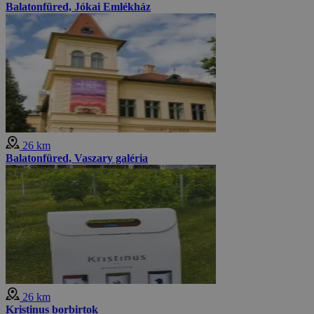
Balatonfüred, Jókai Emlékház
26 km
Balatonfüred, Vaszary galéria
26 km
Kristinus borbirtok