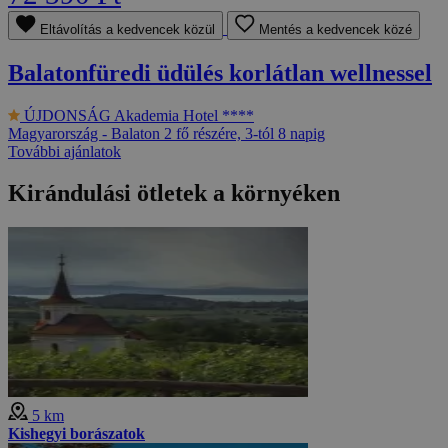
Eltávolítás a kedvencek közül
Mentés a kedvencek közé
Balatonfüredi üdülés korlátlan wellnessel
ÚJDONSÁG
Akademia Hotel ****
Magyarország - Balaton
2 fő részére, 3-tól 8 napig
További ajánlatok
Kirándulási ötletek a környéken
5 km
Kishegyi borászatok