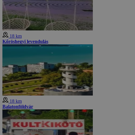
18 km
Kőröshegyi levendulás
18 km
Balatonföldvár