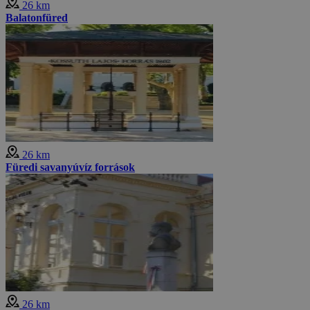
26 km
Balatonfüred
26 km
Füredi savanyúvíz források
26 km