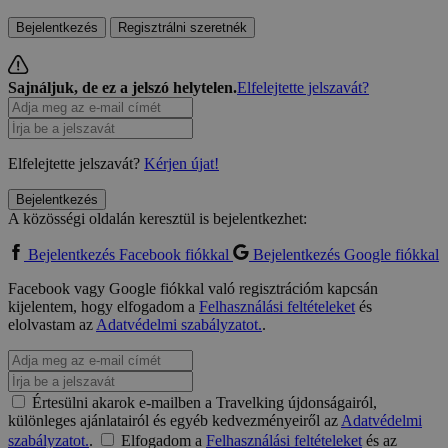
Bejelentkezés
Regisztrálni szeretnék
Sajnáljuk, de ez a jelszó helytelen.
Elfelejtette jelszavát?
Elfelejtette jelszavát?
Kérjen újat!
Bejelentkezés
A közösségi oldalán keresztül is bejelentkezhet:
Bejelentkezés Facebook fiókkal
Bejelentkezés Google fiókkal
Facebook vagy Google fiókkal való regisztrációm kapcsán
kijelentem, hogy elfogadom a
Felhasználási feltételeket
és
elolvastam az
Adatvédelmi szabályzatot.
.
Értesülni akarok e-mailben a Travelking újdonságairól,
különleges ajánlatairól és egyéb kedvezményeiről az
Adatvédelmi
szabályzatot.
.
Elfogadom a
Felhasználási feltételeket
és az