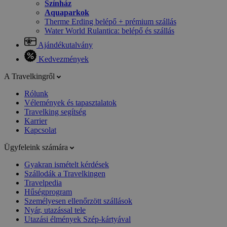
Színház
Aquaparkok
Therme Erding belépő + prémium szállás
Water World Rulantica: belépő és szállás
Ajándékutalvány
Kedvezmények
A Travelkingről
Rólunk
Vélemények és tapasztalatok
Travelking segítség
Karrier
Kapcsolat
Ügyfeleink számára
Gyakran ismételt kérdések
Szállodák a Travelkingen
Travelpedia
Hűségprogram
Személyesen ellenőrzött szállások
Nyár, utazással tele
Utazási élmények Szép-kártyával