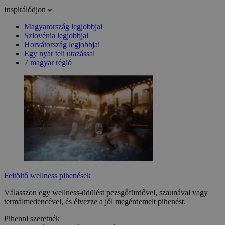
Inspirálódjon
Magyarország legjobbjai
Szlovénia legjobbjai
Horvátország legjobbjai
Egy nyár teli utazással
7 magyar régió
Feltöltő wellness pihenések
Válasszon egy wellness-üdülést pezsgőfürdővel, szaunával vagy
termálmedencével, és élvezze a jól megérdemelt pihenést.
Pihenni szeretnék