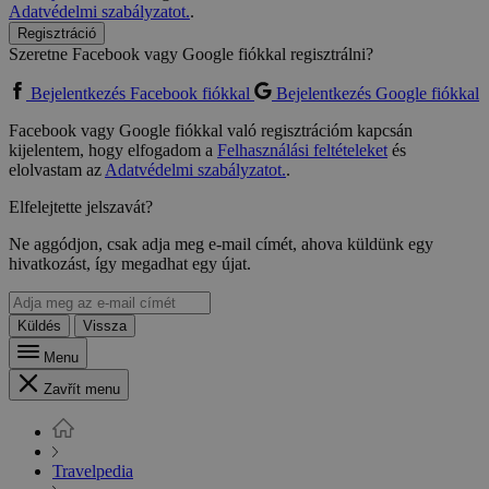
Adatvédelmi szabályzatot.
.
Regisztráció
Szeretne Facebook vagy Google fiókkal regisztrálni?
Bejelentkezés Facebook fiókkal
Bejelentkezés Google fiókkal
Facebook vagy Google fiókkal való regisztrációm kapcsán
kijelentem, hogy elfogadom a
Felhasználási feltételeket
és
elolvastam az
Adatvédelmi szabályzatot.
.
Elfelejtette jelszavát?
Ne aggódjon, csak adja meg e-mail címét, ahova küldünk egy
hivatkozást, így megadhat egy újat.
Küldés
Vissza
Menu
Zavřít menu
Travelpedia