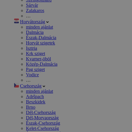
Sárvár
Zalakaros
…
Horvátország
minden ajánlat
Dalmácia
Észak-Dalmácia
Horvát szigetek
Isztria
Krk sziget
Kvarner-öböl
Közép-Dalmácia
Pag sziget
Vodice
…
Csehország
minden ajánlat
Adršpach
Beszkidek
Brno
Dél-Csehország
Dél-Morvaország
Észak-Csehország
Kelet-Csehország