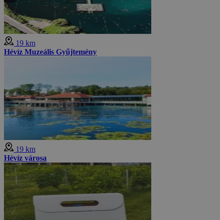
19 km
Hévíz Muzeális Gyűjtemény
19 km
Hévíz városa