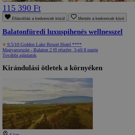
115 390 Ft
Eltávolítás a kedvencek közül
Mentés a kedvencek közé
Balatonfüredi luxuspihenés wellnesszel
9.5/10
Golden Lake Resort Hotel ****
Magyarország - Balaton
2 fő részére, 3-tól 8 napig
További ajánlatok
Kirándulási ötletek a környéken
6 km