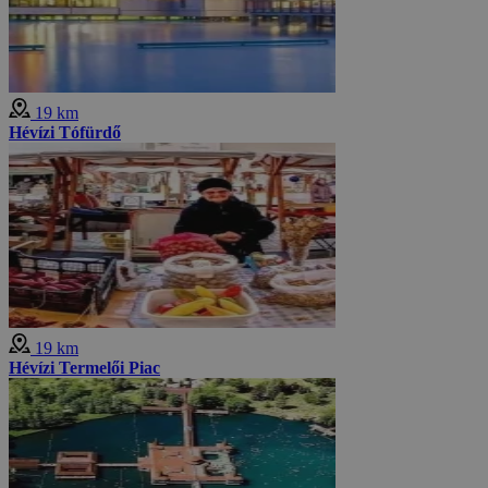
19 km
Hévízi Tófürdő
19 km
Hévízi Termelői Piac