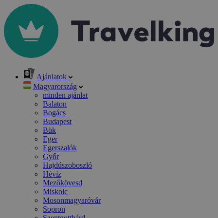
Ajánlatok
Magyarország
minden ajánlat
Balaton
Bogács
Budapest
Bük
Eger
Egerszalók
Győr
Hajdúszoboszló
Hévíz
Mezőkövesd
Miskolc
Mosonmagyaróvár
Sopron
Szentgotthárd