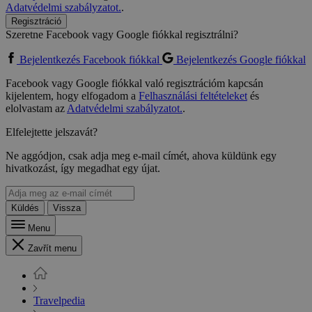
Adatvédelmi szabályzatot.
.
Regisztráció
Szeretne Facebook vagy Google fiókkal regisztrálni?
Bejelentkezés Facebook fiókkal
Bejelentkezés Google fiókkal
Facebook vagy Google fiókkal való regisztrációm kapcsán
kijelentem, hogy elfogadom a
Felhasználási feltételeket
és
elolvastam az
Adatvédelmi szabályzatot.
.
Elfelejtette jelszavát?
Ne aggódjon, csak adja meg e-mail címét, ahova küldünk egy
hivatkozást, így megadhat egy újat.
Küldés
Vissza
Menu
Zavřít menu
Travelpedia