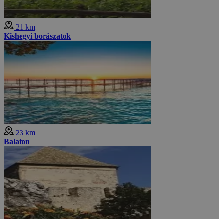
21 km
Kishegyi borászatok
23 km
Balaton