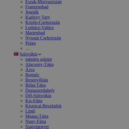
Észak-Morvaország
Franzensbad
Jeseník
Karlovy Vary
Közép-Csehország
Lednice-Valtice
Marienbad
Nyugat Csehország
Prága
…
Szlovákia
minden ajánlat
Alacsony-Tátra
Árva
Bajmóc
Besenyőfalu
Bélai-Tátra
Dunaszerdahely
Dél-Szlovákia
Kis-Fátra
Kiszucai-Beszkidek
Liptó
Magas-Tátra
Nagy-Fátra
Nagymegyer