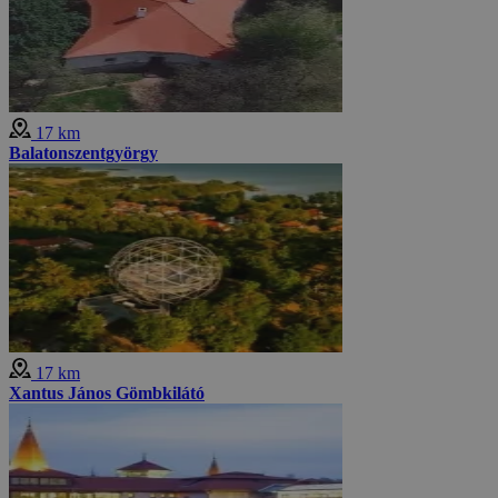
17 km
Balatonszentgyörgy
17 km
Xantus János Gömbkilátó