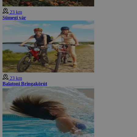
23 km
Sümegi vár
23 km
Balatoni Bringakörút