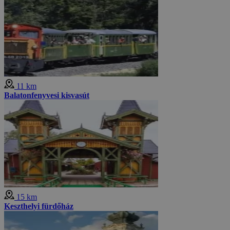
11 km
Balatonfenyvesi kisvasút
15 km
Keszthelyi fürdőház