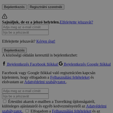
Bejelentkezés
Regisztrálni szeretnék
Sajnáljuk, de ez a jelszó helytelen.
Elfelejtette jelszavát?
Elfelejtette jelszavát?
Kérjen újat!
Bejelentkezés
A közösségi oldalán keresztül is bejelentkezhet:
Bejelentkezés Facebook fiókkal
Bejelentkezés Google fiókkal
Facebook vagy Google fiókkal való regisztrációm kapcsán
kijelentem, hogy elfogadom a
Felhasználási feltételeket
és
elolvastam az
Adatvédelmi szabályzatot.
.
Értesülni akarok e-mailben a Travelking újdonságairól,
különleges ajánlatairól és egyéb kedvezményeiről az
Adatvédelmi
szabályzatot.
.
Elfogadom a
Felhasználási feltételeket
és az