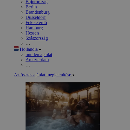
Bajorország
Berlin
Brandenburg
Düsseldorf
Fekete erdő
Hamburg
Hessen
Szászország
…
Hollandia
minden ajánlat
Amszterdam
…
Az összes ajánlat megjelenítése