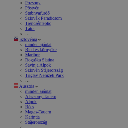
Pozsony
Pöstyén
Stubnyafürdő
Szlovák Paradicsom
Trencsénteplic
Tátra
…
Szlovénia
minden ajánlat
Bled és környéke
Maribor
Rogaška Slatina
Savinja Alpok
Szlovén Stájerország
Triglav Nemzeti Park
…
Ausztria
minden ajánlat
Alacsony-Tauern
Alpok
Bécs
Magas-Tauern
Karintia
Stájerország
…