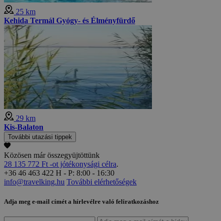
25 km
Kehida Termál Gyógy- és Élményfürdő
29 km
Kis-Balaton
További utazási tippek
Közösen már összegyüjtöttünk
28 135 772 Ft -ot jótékonysági célra
.
+36 46 463 422
H - P: 8:00 - 16:30
info@travelking.hu
További elérhetőségek
Adja meg e-mail címét a hírlevélre való feliratkozáshoz