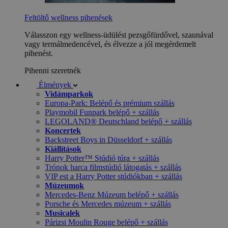
Feltöltő wellness pihenések
Válasszon egy wellness-üdülést pezsgőfürdővel, szaunával
vagy termálmedencével, és élvezze a jól megérdemelt
pihenést.
Pihenni szeretnék
Élmények
Vidámparkok
Europa-Park: Belépő és prémium szállás
Playmobil Funpark belépő + szállás
LEGOLAND® Deutschland belépő + szállás
Koncertek
Backstreet Boys in Düsseldorf + szállás
Kiállítások
Harry Potter™ Stúdió túra + szállás
Trónok harca filmstúdió látogatás + szállás
VIP est a Harry Potter stúdiókban + szállás
Múzeumok
Mercedes-Benz Múzeum belépő + szállás
Porsche és Mercedes múzeum + szállás
Musicalek
Párizsi Moulin Rouge belépő + szállás