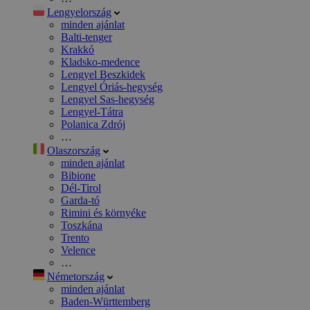
Lengyelország
minden ajánlat
Balti-tenger
Krakkó
Kladsko-medence
Lengyel Beszkidek
Lengyel Óriás-hegység
Lengyel Sas-hegység
Lengyel-Tátra
Polanica Zdrój
…
Olaszország
minden ajánlat
Bibione
Dél-Tirol
Garda-tó
Rimini és környéke
Toszkána
Trento
Velence
…
Németország
minden ajánlat
Baden-Württemberg