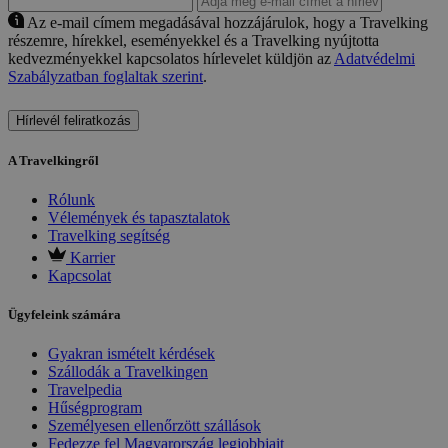
Az e-mail címem megadásával hozzájárulok, hogy a Travelking
részemre, hírekkel, eseményekkel és a Travelking nyújtotta
kedvezményekkel kapcsolatos hírlevelet küldjön az
Adatvédelmi
Szabályzatban foglaltak szerint
.
Hírlevél feliratkozás
A Travelkingről
Rólunk
Vélemények és tapasztalatok
Travelking segítség
Karrier
Kapcsolat
Ügyfeleink számára
Gyakran ismételt kérdések
Szállodák a Travelkingen
Travelpedia
Hűségprogram
Személyesen ellenőrzött szállások
Fedezze fel Magyarország legjobbjait