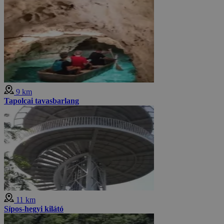
9 km
Tapolcai tavasbarlang
11 km
Sípos-hegyi kilátó