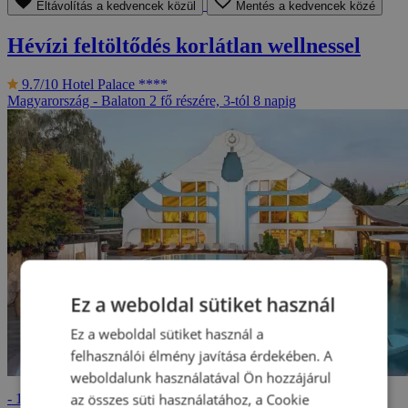
Eltávolítás a kedvencek közül
Mentés a kedvencek közé
Hévízi feltöltődés korlátlan wellnessel
9.7/10
Hotel Palace ****
Magyarország - Balaton
2 fő részére, 3-tól 8 napig
Ez a weboldal sütiket használ
Ez a weboldal sütiket használ a
felhasználói élmény javítása érdekében. A
weboldalunk használatával Ön hozzájárul
139 990 Ft
az összes süti használatához, a Cookie
- 10%
154 590 Ft