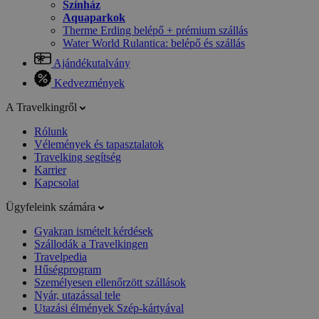
Színház
Aquaparkok
Therme Erding belépő + prémium szállás
Water World Rulantica: belépő és szállás
Ajándékutalvány
Kedvezmények
A Travelkingről
Rólunk
Vélemények és tapasztalatok
Travelking segítség
Karrier
Kapcsolat
Ügyfeleink számára
Gyakran ismételt kérdések
Szállodák a Travelkingen
Travelpedia
Hűségprogram
Személyesen ellenőrzött szállások
Nyár, utazással tele
Utazási élmények Szép-kártyával