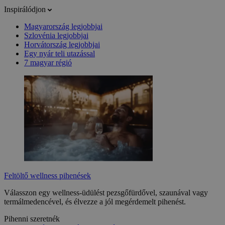
Inspirálódjon
Magyarország legjobbjai
Szlovénia legjobbjai
Horvátország legjobbjai
Egy nyár teli utazással
7 magyar régió
Feltöltő wellness pihenések
Válasszon egy wellness-üdülést pezsgőfürdővel, szaunával vagy
termálmedencével, és élvezze a jól megérdemelt pihenést.
Pihenni szeretnék