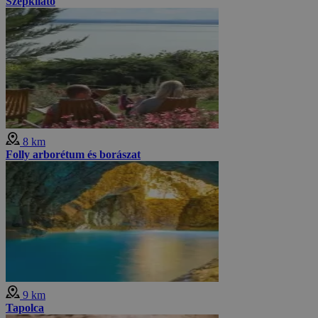
Szépkilátó
8 km
Folly arborétum és borászat
9 km
Tapolca