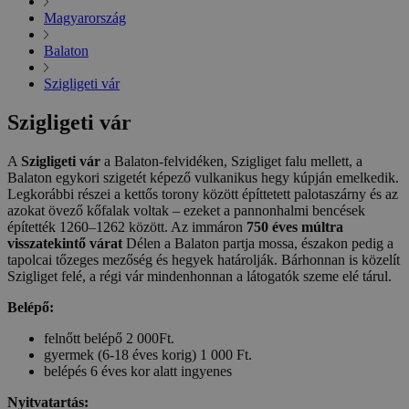
Magyarország
Balaton
Szigligeti vár
Szigligeti vár
A
Szigligeti vár
a Balaton-felvidéken, Szigliget falu mellett, a
Balaton egykori szigetét képező vulkanikus hegy kúpján emelkedik.
Legkorábbi részei a kettős torony között építtetett palotaszárny és az
azokat övező kőfalak voltak – ezeket a pannonhalmi bencések
építették 1260–1262 között. Az immáron
750 éves múltra
visszatekintő várat
Délen a Balaton partja mossa, északon pedig a
tapolcai tőzeges mezőség és hegyek határolják. Bárhonnan is közelít
Szigliget felé, a régi vár mindenhonnan a látogatók szeme elé tárul.
Belépő:
felnőtt belépő 2 000Ft.
gyermek (6-18 éves korig) 1 000 Ft.
belépés 6 éves kor alatt ingyenes
Nyitvatartás: