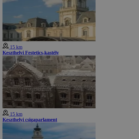
15 km
Keszthelyi Festetics-kastély
15 km
Keszthelyi csigaparlament