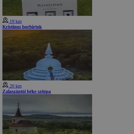
19 km
Kristinus borbirtok
20 km
Zalaszántói béke sztúpa