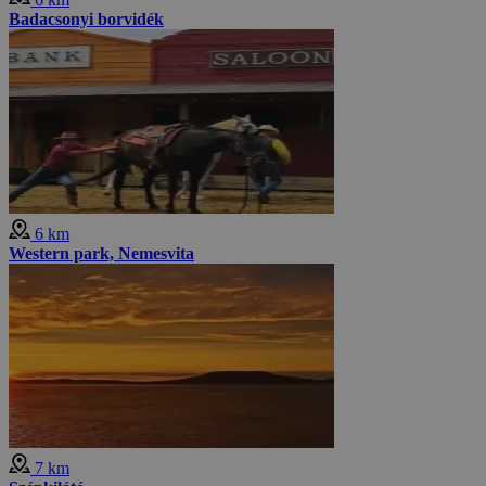
Badacsonyi borvidék
6 km
Western park, Nemesvita
7 km