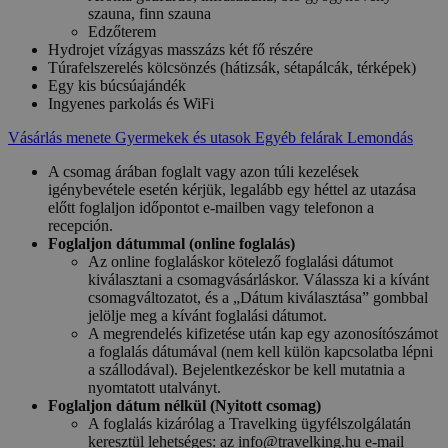
szauna, finn szauna
Edzőterem
Hydrojet vízágyas masszázs két fő részére
Túrafelszerelés kölcsönzés (hátizsák, sétapálcák, térképek)
Egy kis búcsúajándék
Ingyenes parkolás és WiFi
Vásárlás menete
Gyermekek és utasok
Egyéb felárak
Lemondás
A csomag árában foglalt vagy azon túli kezelések
igénybevétele esetén kérjük, legalább egy héttel az utazása
előtt foglaljon időpontot e-mailben vagy telefonon a
recepción.
Foglaljon dátummal (online foglalás)
Az online foglaláskor kötelező foglalási dátumot
kiválasztani a csomagvásárláskor. Válassza ki a kívánt
csomagváltozatot, és a „Dátum kiválasztása” gombbal
jelölje meg a kívánt foglalási dátumot.
A megrendelés kifizetése után kap egy azonosítószámot
a foglalás dátumával (nem kell külön kapcsolatba lépni
a szállodával). Bejelentkezéskor be kell mutatnia a
nyomtatott utalványt.
Foglaljon dátum nélkül (Nyitott csomag)
A foglalás kizárólag a Travelking ügyfélszolgálatán
keresztül lehetséges: az info@travelking.hu e-mail