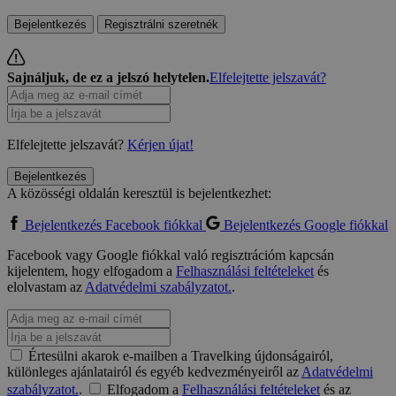
Bejelentkezés
Regisztrálni szeretnék
Sajnáljuk, de ez a jelszó helytelen.
Elfelejtette jelszavát?
Elfelejtette jelszavát?
Kérjen újat!
Bejelentkezés
A közösségi oldalán keresztül is bejelentkezhet:
Bejelentkezés Facebook fiókkal
Bejelentkezés Google fiókkal
Facebook vagy Google fiókkal való regisztrációm kapcsán
kijelentem, hogy elfogadom a
Felhasználási feltételeket
és
elolvastam az
Adatvédelmi szabályzatot.
.
Értesülni akarok e-mailben a Travelking újdonságairól,
különleges ajánlatairól és egyéb kedvezményeiről az
Adatvédelmi
szabályzatot.
.
Elfogadom a
Felhasználási feltételeket
és az