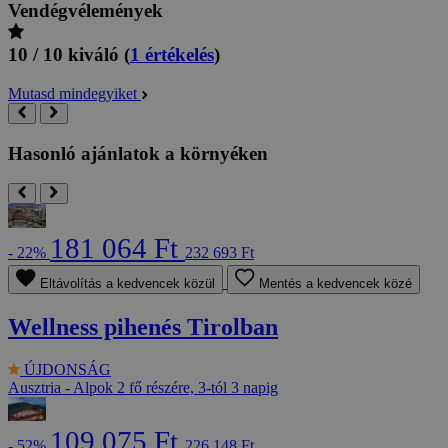
Vendégvélemények
10 / 10
kiváló
(
1 értékelés
)
Mutasd mindegyiket
Hasonló ajánlatok a környéken
181 064 Ft
- 22%
232 693 Ft
Eltávolítás a kedvencek közül
Mentés a kedvencek közé
Wellness pihenés Tirolban
ÚJDONSÁG
Ausztria - Alpok
2 fő részére, 3-tól 3 napig
109 075 Ft
- 52%
226 148 Ft