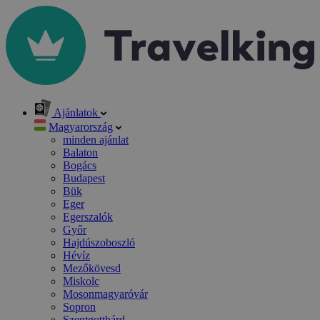
Ajánlatok
Magyarország
minden ajánlat
Balaton
Bogács
Budapest
Bük
Eger
Egerszalók
Győr
Hajdúszoboszló
Hévíz
Mezőkövesd
Miskolc
Mosonmagyaróvár
Sopron
Szentgotthárd