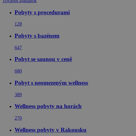
További ajánlatok
Pobyty s procedurami
128
Pobyty s bazénem
647
Pobyt se saunou v ceně
680
Pobyt s neomezeným wellness
389
Wellness pobyty na horách
270
Wellness pobyty v Rakousku