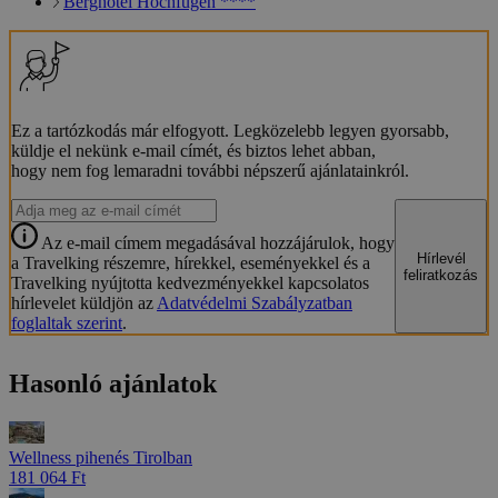
Berghotel Hochfügen ****
Ez a tartózkodás már elfogyott. Legközelebb legyen gyorsabb,
küldje el nekünk e-mail címét, és biztos lehet abban,
hogy nem fog lemaradni további népszerű ajánlatainkról.
Az e-mail címem megadásával hozzájárulok, hogy
Hírlevél
a Travelking részemre, hírekkel, eseményekkel és a
feliratkozás
Travelking nyújtotta kedvezményekkel kapcsolatos
hírlevelet küldjön az
Adatvédelmi Szabályzatban
foglaltak szerint
.
Hasonló ajánlatok
Wellness pihenés Tirolban
181 064 Ft