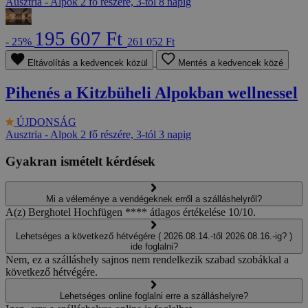
Ausztria - Alpok
2 fő részére, 3-tól 8 napig
195 607 Ft
- 25%
261 052 Ft
Eltávolítás a kedvencek közül
Mentés a kedvencek közé
Pihenés a Kitzbüheli Alpokban wellnessel
ÚJDONSÁG
Ausztria - Alpok
2 fő részére, 3-tól 3 napig
Gyakran ismételt kérdések
Mi a véleménye a vendégeknek erről a szálláshelyről?
A(z) Berghotel Hochfügen **** átlagos értékelése 10/10.
Lehetséges a következő hétvégére ( 2026.08.14.-től 2026.08.16.-ig? )
ide foglalni?
Nem, ez a szálláshely sajnos nem rendelkezik szabad szobákkal a
következő hétvégére.
Lehetséges online foglalni erre a szálláshelyre?