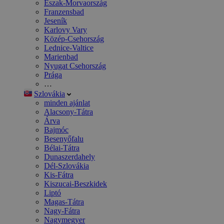
Észak-Morvaország
Franzensbad
Jeseník
Karlovy Vary
Közép-Csehország
Lednice-Valtice
Marienbad
Nyugat Csehország
Prága
…
Szlovákia
minden ajánlat
Alacsony-Tátra
Árva
Bajmóc
Besenyőfalu
Bélai-Tátra
Dunaszerdahely
Dél-Szlovákia
Kis-Fátra
Kiszucai-Beszkidek
Liptó
Magas-Tátra
Nagy-Fátra
Nagymegyer