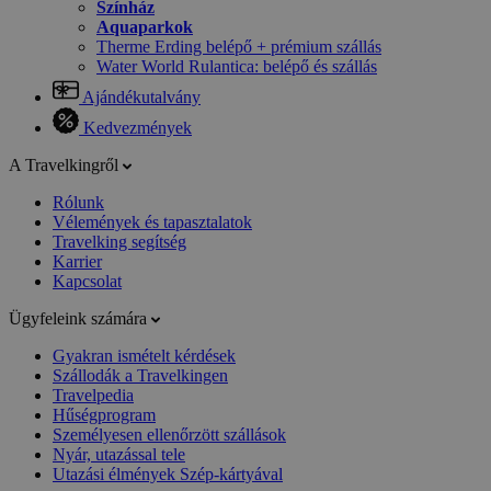
Színház
Aquaparkok
Therme Erding belépő + prémium szállás
Water World Rulantica: belépő és szállás
Ajándékutalvány
Kedvezmények
A Travelkingről
Rólunk
Vélemények és tapasztalatok
Travelking segítség
Karrier
Kapcsolat
Ügyfeleink számára
Gyakran ismételt kérdések
Szállodák a Travelkingen
Travelpedia
Hűségprogram
Személyesen ellenőrzött szállások
Nyár, utazással tele
Utazási élmények Szép-kártyával