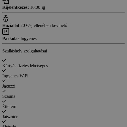
Kijelentkezés:
10:00-ig
Háziállat
20 €/éj ellenében bevihető
Parkolás
Ingyenes
Szálláshely szolgáltatásai
Kártyás fizetés lehetséges
Ingyenes WiFi
Jacuzzi
Szauna
Étterem
Játszótér
Sítároló