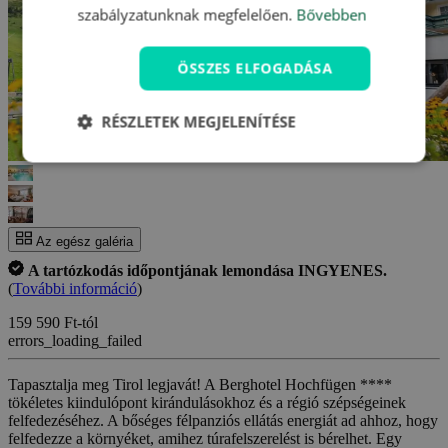
szabályzatunknak megfelelően.
Bővebben
ÖSSZES ELFOGADÁSA
RÉSZLETEK MEGJELENÍTÉSE
Az egész galéria
A tartózkodás időpontjának lemondása INGYENES.
(
További információ
)
159 590 Ft-tól
errors_loading_failed
Tapasztalja meg Tirol legjavát! A Berghotel Hochfügen ****
tökéletes kiindulópont kirándulásokhoz és a régió szépségeinek
felfedezéséhez. A bőséges félpanziós ellátás energiát ad ahhoz, hogy
felfedezze a környéket, amihez túrafelszerelést is bérelhet. Egy