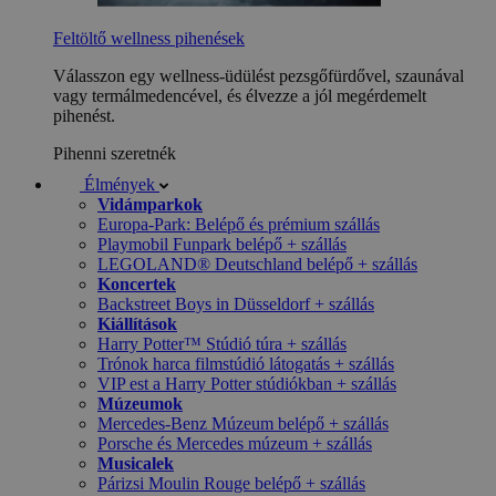
Feltöltő wellness pihenések
Válasszon egy wellness-üdülést pezsgőfürdővel, szaunával
vagy termálmedencével, és élvezze a jól megérdemelt
pihenést.
Pihenni szeretnék
Élmények
Vidámparkok
Europa-Park: Belépő és prémium szállás
Playmobil Funpark belépő + szállás
LEGOLAND® Deutschland belépő + szállás
Koncertek
Backstreet Boys in Düsseldorf + szállás
Kiállítások
Harry Potter™ Stúdió túra + szállás
Trónok harca filmstúdió látogatás + szállás
VIP est a Harry Potter stúdiókban + szállás
Múzeumok
Mercedes-Benz Múzeum belépő + szállás
Porsche és Mercedes múzeum + szállás
Musicalek
Párizsi Moulin Rouge belépő + szállás