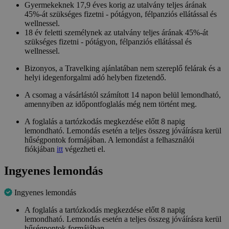
Gyermekeknek 17,9 éves korig az utalvány teljes árának
45%-át szükséges fizetni - pótágyon, félpanziós ellátással és
wellnessel.
18 év feletti személynek az utalvány teljes árának 45%-át
szükséges fizetni - pótágyon, félpanziós ellátással és
wellnessel.
Bizonyos, a Travelking ajánlatában nem szereplő felárak és a
helyi idegenforgalmi adó helyben fizetendő.
A csomag a vásárlástól számított 14 napon belül lemondható,
amennyiben az időpontfoglalás még nem történt meg.
A foglalás a tartózkodás megkezdése előtt 8 napig
lemondható. Lemondás esetén a teljes összeg jóváírásra kerül
hűségpontok formájában. A lemondást a felhasználói
fiókjában
itt
végezheti el.
Ingyenes lemondás
Ingyenes lemondás
A foglalás a tartózkodás megkezdése előtt 8 napig
lemondható. Lemondás esetén a teljes összeg jóváírásra kerül
hűségpontok formájában.