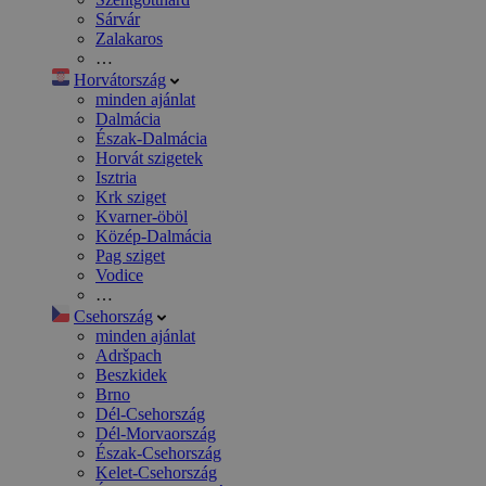
Sárvár
Zalakaros
…
Horvátország
minden ajánlat
Dalmácia
Észak-Dalmácia
Horvát szigetek
Isztria
Krk sziget
Kvarner-öböl
Közép-Dalmácia
Pag sziget
Vodice
…
Csehország
minden ajánlat
Adršpach
Beszkidek
Brno
Dél-Csehország
Dél-Morvaország
Észak-Csehország
Kelet-Csehország