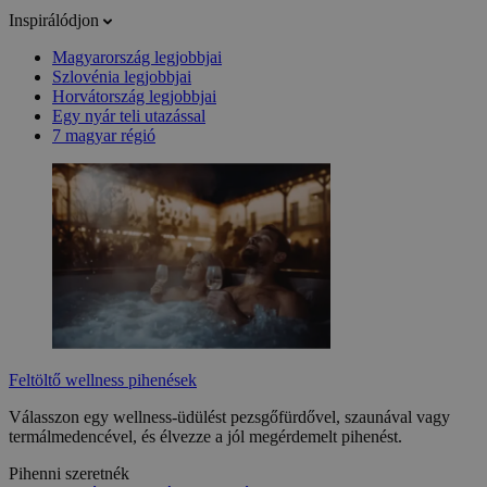
Inspirálódjon
Magyarország legjobbjai
Szlovénia legjobbjai
Horvátország legjobbjai
Egy nyár teli utazással
7 magyar régió
Feltöltő wellness pihenések
Válasszon egy wellness-üdülést pezsgőfürdővel, szaunával vagy
termálmedencével, és élvezze a jól megérdemelt pihenést.
Pihenni szeretnék