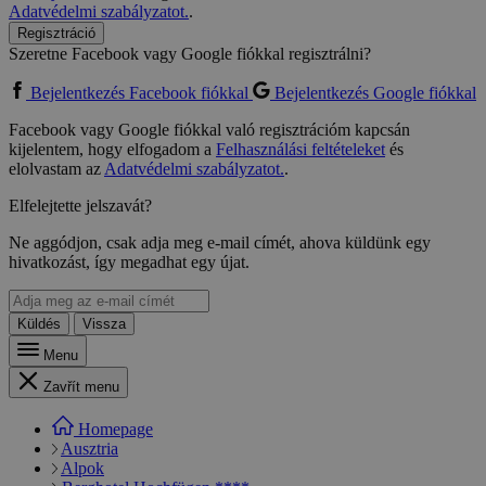
Adatvédelmi szabályzatot.
.
Regisztráció
Szeretne Facebook vagy Google fiókkal regisztrálni?
Bejelentkezés Facebook fiókkal
Bejelentkezés Google fiókkal
Facebook vagy Google fiókkal való regisztrációm kapcsán
kijelentem, hogy elfogadom a
Felhasználási feltételeket
és
elolvastam az
Adatvédelmi szabályzatot.
.
Elfelejtette jelszavát?
Ne aggódjon, csak adja meg e-mail címét, ahova küldünk egy
hivatkozást, így megadhat egy újat.
Küldés
Vissza
Menu
Zavřít menu
Homepage
Ausztria
Alpok