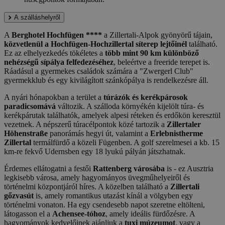
A szálláshelyről
A
Berghotel Hochfügen ****
a Zillertali-Alpok gyönyörű tájain,
közvetlenül a Hochfügen-Hochzillertal síterep lejtőinél
található.
Ez az elhelyezkedés tökéletes a
több mint 90 km különböző
nehézségű sípálya felfedezéséhez
, beleértve a freeride terepet is.
Ráadásul a gyermekes családok számára a "Zwergerl Club"
gyermekklub és egy kivilágított szánkópálya is rendelkezésre áll.
A nyári hónapokban a terület a
túrázók és kerékpárosok
paradicsomává
változik. A szálloda környékén kijelölt túra- és
kerékpárutak találhatók, amelyek alpesi réteken és erdőkön keresztül
vezetnek. A népszerű túracélpontok közé tartozik a
Zillertaler
Höhenstraße
panorámás hegyi út, valamint a
Erlebnistherme
Zillertal
termálfürdő a közeli Fügenben. A golf szerelmesei a kb. 15
km-re fekvő Udernsben egy 18 lyukú pályán játszhatnak.
Érdemes ellátogatni a festői
Rattenberg városába
is - ez Ausztria
legkisebb városa, amely hagyományos üvegműhelyeiről és
történelmi központjáról híres. A közelben található a
Zillertali
gőzvasút
is, amely romantikus utazást kínál a völgyben egy
történelmi vonaton. Ha egy csendesebb napot szeretne eltölteni,
látogasson el a
Achensee-tóhoz
, amely ideális fürdőzésre. A
hagyományok kedvelőinek ajánljuk a
tuxi múzeumot
, vagy a