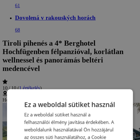
61
Dovolená v rakouských horách
68
Tiroli pihenés a 4* Berghotel
Hochfügenben félpanzióval, korlátlan
wellnessel és panorámás beltéri
medencével
10 / 10
(
1 értékelés
)
Hochfügen 27, Hochfügen, Ausztria
(
Mutatás térképen
)
Ez a weboldal sütiket használ
Ez a weboldal sütiket használ a
felhasználói élmény javítása érdekében. A
weboldalunk használatával Ön hozzájárul
az összes süti használatához, a Cookie