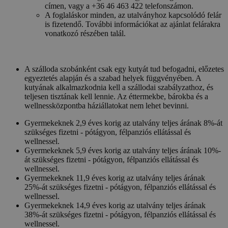
címen, vagy a +36 46 463 422 telefonszámon.
A foglaláskor minden, az utalványhoz kapcsolódó felár
is fizetendő. További információkat az ajánlat felárakra
vonatkozó részében talál.
A szálloda szobánként csak egy kutyát tud befogadni, előzetes
egyeztetés alapján és a szabad helyek függvényében. A
kutyának alkalmazkodnia kell a szállodai szabályzathoz, és
teljesen tisztának kell lennie. Az éttermekbe, bárokba és a
wellnessközpontba háziállatokat nem lehet bevinni.
Gyermekeknek 2,9 éves korig az utalvány teljes árának 8%-át
szükséges fizetni - pótágyon, félpanziós ellátással és
wellnessel.
Gyermekeknek 5,9 éves korig az utalvány teljes árának 10%-
át szükséges fizetni - pótágyon, félpanziós ellátással és
wellnessel.
Gyermekeknek 11,9 éves korig az utalvány teljes árának
25%-át szükséges fizetni - pótágyon, félpanziós ellátással és
wellnessel.
Gyermekeknek 14,9 éves korig az utalvány teljes árának
38%-át szükséges fizetni - pótágyon, félpanziós ellátással és
wellnessel.