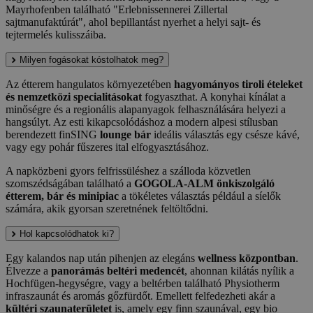
Mayrhofenben található "Erlebnissennerei Zillertal
sajtmanufaktúrát", ahol bepillantást nyerhet a helyi sajt- és
tejtermelés kulisszáiba.
Milyen fogásokat kóstolhatok meg?
Az étterem hangulatos környezetében
hagyományos tiroli ételeket
és nemzetközi specialitásokat
fogyaszthat. A konyhai kínálat a
minőségre és a regionális alapanyagok felhasználására helyezi a
hangsúlyt. Az esti kikapcsolódáshoz a modern alpesi stílusban
berendezett finSING
lounge bár
ideális választás egy csésze kávé,
vagy egy pohár fűszeres ital elfogyasztásához.
A napközbeni gyors felfrissüléshez a szálloda közvetlen
szomszédságában található a
GOGOLA-ALM önkiszolgáló
étterem, bár és minipiac
a tökéletes választás például a síelők
számára, akik gyorsan szeretnének feltöltődni.
Hol kapcsolódhatok ki?
Egy kalandos nap után pihenjen az elegáns
wellness központban
.
Élvezze a
panorámás beltéri medencét
, ahonnan kilátás nyílik a
Hochfügen-hegységre, vagy a beltérben található Physiotherm
infraszaunát és aromás gőzfürdőt. Emellett felfedezheti akár a
kültéri szaunaterületet
is, amely egy finn szaunával, egy bio