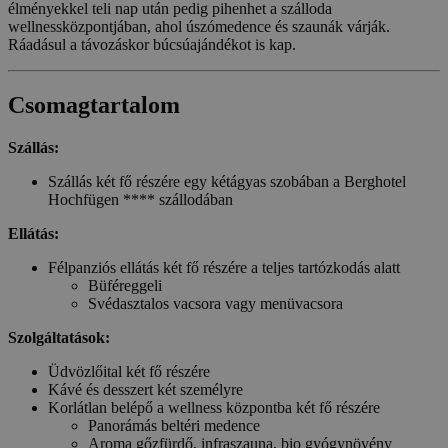
élményekkel teli nap után pedig pihenhet a szálloda
wellnessközpontjában, ahol úszómedence és szaunák várják.
Ráadásul a távozáskor búcsúajándékot is kap.
Csomagtartalom
Szállás:
Szállás két fő részére egy kétágyas szobában a Berghotel
Hochfügen **** szállodában
Ellátás:
Félpanziós ellátás két fő részére a teljes tartózkodás alatt
Büféreggeli
Svédasztalos vacsora vagy menüvacsora
Szolgáltatások:
Üdvözlőital két fő részére
Kávé és desszert két személyre
Korlátlan belépő a wellness központba két fő részére
Panorámás beltéri medence
Aroma gőzfürdő, infraszauna, bio gyógynövény