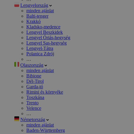
Lengyelország
minden ajánlat
Balti-tenger
Krakkó
Kladsko-medence
Lengyel Beszkidek
Lengyel Óriás-hegység
Lengyel Sas-hegység
Lengyel-Tátra
Polanica Zdrój
…
Olaszország
minden ajánlat
Bibione
Dél-Tirol
Garda-tó
Rimini és környéke
Toszkána
Trento
Velence
…
Németország
minden ajánlat
Baden-Württemberg