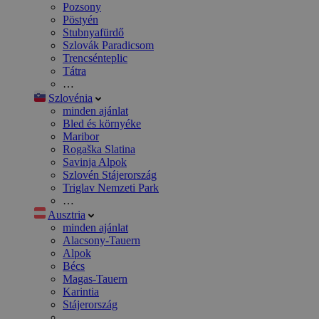
Pozsony
Pöstyén
Stubnyafürdő
Szlovák Paradicsom
Trencsénteplic
Tátra
…
Szlovénia
minden ajánlat
Bled és környéke
Maribor
Rogaška Slatina
Savinja Alpok
Szlovén Stájerország
Triglav Nemzeti Park
…
Ausztria
minden ajánlat
Alacsony-Tauern
Alpok
Bécs
Magas-Tauern
Karintia
Stájerország
…