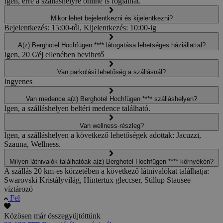
Igen, erre a szálláshelyre online is foglalhat.
Mikor lehet bejelentkezni és kijelentkezni?
Bejelentkezés: 15:00-től, Kijelentkezés: 10:00-ig
A(z) Berghotel Hochfügen **** látogatása lehetséges háziállattal?
Igen, 20 €/éj ellenében bevihető
Van parkolási lehetőség a szállásnál?
Ingyenes
Van medence a(z) Berghotel Hochfügen **** szálláshelyen?
Igen, a szálláshelyen beltéri medence található.
Van wellness-részleg?
Igen, a szálláshelyen a következő lehetőségek adottak: Jacuzzi,
Szauna, Wellness.
Milyen látnivalók találhatóak a(z) Berghotel Hochfügen **** környékén?
A szállás 20 km-es körzetében a következő látnivalókat találhatja:
Swarovski Kristályvilág, Hintertux gleccser, Stillup Stausee
víztározó
Fel
Közösen már összegyüjtöttünk