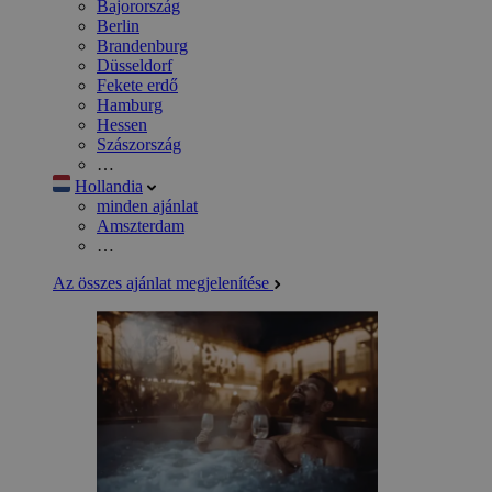
Bajorország
Berlin
Brandenburg
Düsseldorf
Fekete erdő
Hamburg
Hessen
Szászország
…
Hollandia
minden ajánlat
Amszterdam
…
Az összes ajánlat megjelenítése