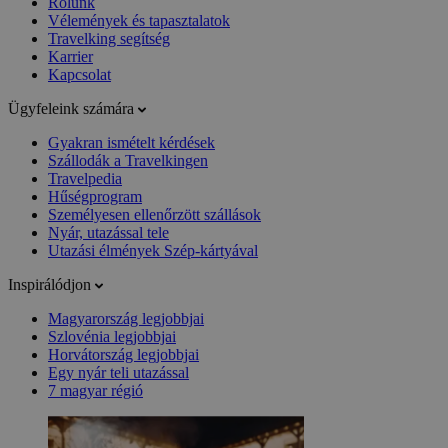
Rólunk
Vélemények és tapasztalatok
Travelking segítség
Karrier
Kapcsolat
Ügyfeleink számára
Gyakran ismételt kérdések
Szállodák a Travelkingen
Travelpedia
Hűségprogram
Személyesen ellenőrzött szállások
Nyár, utazással tele
Utazási élmények Szép-kártyával
Inspirálódjon
Magyarország legjobbjai
Szlovénia legjobbjai
Horvátország legjobbjai
Egy nyár teli utazással
7 magyar régió