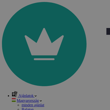
Ajánlatok
Magyarország
minden ajánlat
Balaton