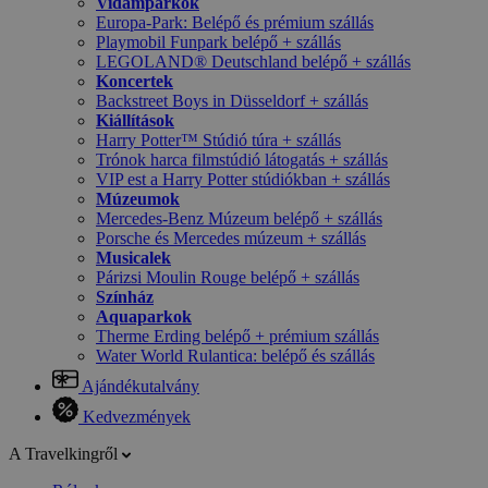
Vidámparkok
Europa-Park: Belépő és prémium szállás
Playmobil Funpark belépő + szállás
LEGOLAND® Deutschland belépő + szállás
Koncertek
Backstreet Boys in Düsseldorf + szállás
Kiállítások
Harry Potter™ Stúdió túra + szállás
Trónok harca filmstúdió látogatás + szállás
VIP est a Harry Potter stúdiókban + szállás
Múzeumok
Mercedes-Benz Múzeum belépő + szállás
Porsche és Mercedes múzeum + szállás
Musicalek
Párizsi Moulin Rouge belépő + szállás
Színház
Aquaparkok
Therme Erding belépő + prémium szállás
Water World Rulantica: belépő és szállás
Ajándékutalvány
Kedvezmények
A Travelkingről