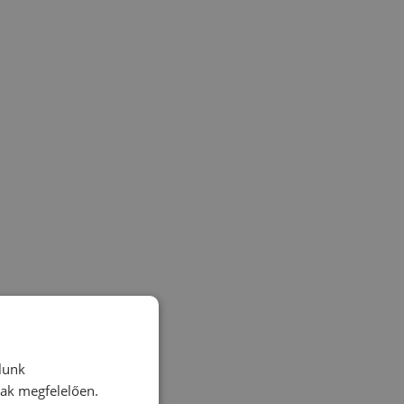
lunk
nak megfelelően.