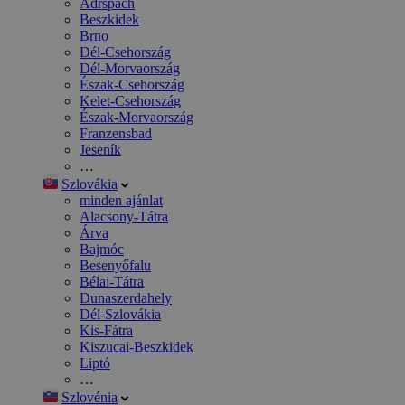
Adršpach
Beszkidek
Brno
Dél-Csehország
Dél-Morvaország
Észak-Csehország
Kelet-Csehország
Észak-Morvaország
Franzensbad
Jeseník
…
Szlovákia
minden ajánlat
Alacsony-Tátra
Árva
Bajmóc
Besenyőfalu
Bélai-Tátra
Dunaszerdahely
Dél-Szlovákia
Kis-Fátra
Kiszucai-Beszkidek
Liptó
…
Szlovénia