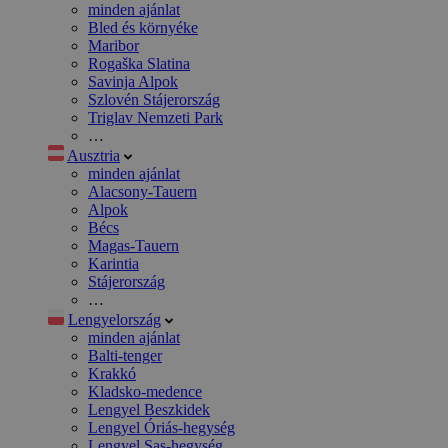
minden ajánlat
Bled és környéke
Maribor
Rogaška Slatina
Savinja Alpok
Szlovén Stájerország
Triglav Nemzeti Park
…
Ausztria
minden ajánlat
Alacsony-Tauern
Alpok
Bécs
Magas-Tauern
Karintia
Stájerország
…
Lengyelország
minden ajánlat
Balti-tenger
Krakkó
Kladsko-medence
Lengyel Beszkidek
Lengyel Óriás-hegység
Lengyel Sas-hegység