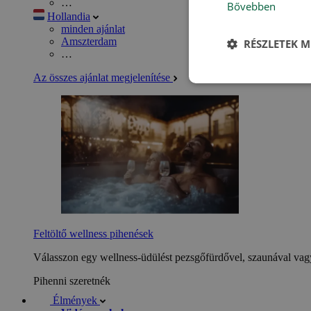
…
Bővebben
Hollandia
minden ajánlat
Amszterdam
RÉSZLETEK M
…
Az összes ajánlat megjelenítése
Feltöltő wellness pihenések
Válasszon egy wellness-üdülést pezsgőfürdővel, szaunával vagy
Pihenni szeretnék
Élmények