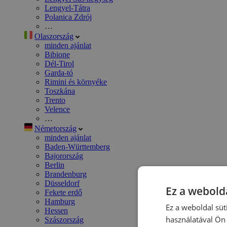
Lengyel-Tátra
Polanica Zdrój
…
Olaszország
minden ajánlat
Bibione
Dél-Tirol
Garda-tó
Rimini és környéke
Toszkána
Trento
Velence
…
Németország
minden ajánlat
Baden-Württemberg
Bajorország
Berlin
Brandenburg
Düsseldorf
Ez a webolda
Fekete erdő
Hamburg
Ez a weboldal süt
Hessen
használatával Ön 
Szászország