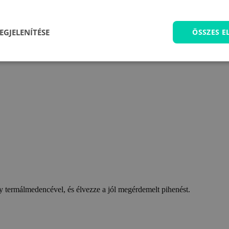
EGJELENÍTÉSE
ÖSSZES 
 termálmedencével, és élvezze a jól megérdemelt pihenést.