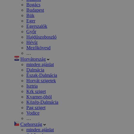
Bogács
Budapest
Bük
Eger
Egerszalók
Győr
Hajdúszoboszló
Hévíz
Mezőkövesd
…
Horvátország
minden ajánlat
Dalmácia
Észak-Dalmácia
Horvát szigetek
Isztria
Krk sziget
Kvarner-öböl
Közép-Dalmácia
Pag sziget
Vodice
…
Csehország
minden ajánlat