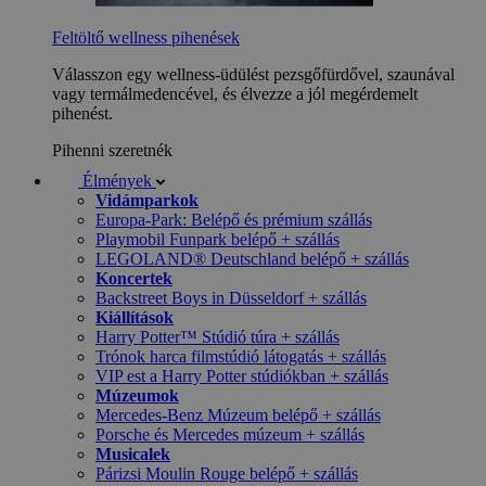
Feltöltő wellness pihenések
Válasszon egy wellness-üdülést pezsgőfürdővel, szaunával
vagy termálmedencével, és élvezze a jól megérdemelt
pihenést.
Pihenni szeretnék
Élmények
Vidámparkok
Europa-Park: Belépő és prémium szállás
Playmobil Funpark belépő + szállás
LEGOLAND® Deutschland belépő + szállás
Koncertek
Backstreet Boys in Düsseldorf + szállás
Kiállítások
Harry Potter™ Stúdió túra + szállás
Trónok harca filmstúdió látogatás + szállás
VIP est a Harry Potter stúdiókban + szállás
Múzeumok
Mercedes-Benz Múzeum belépő + szállás
Porsche és Mercedes múzeum + szállás
Musicalek
Párizsi Moulin Rouge belépő + szállás