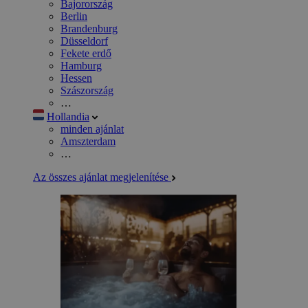
Bajorország
Berlin
Brandenburg
Düsseldorf
Fekete erdő
Hamburg
Hessen
Szászország
…
Hollandia
minden ajánlat
Amszterdam
…
Az összes ajánlat megjelenítése