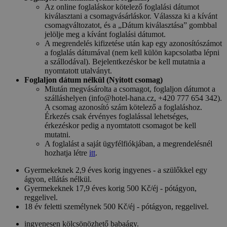
Az online foglaláskor kötelező foglalási dátumot
kiválasztani a csomagvásárláskor. Válassza ki a kívánt
csomagváltozatot, és a „Dátum kiválasztása” gombbal
jelölje meg a kívánt foglalási dátumot.
A megrendelés kifizetése után kap egy azonosítószámot
a foglalás dátumával (nem kell külön kapcsolatba lépni
a szállodával). Bejelentkezéskor be kell mutatnia a
nyomtatott utalványt.
Foglaljon dátum nélkül (Nyitott csomag)
Miután megvásárolta a csomagot, foglaljon dátumot a
szálláshelyen (info@hotel-hana.cz, +420 777 654 342).
A csomag azonosító szám kötelező a foglaláshoz.
Érkezés csak érvényes foglalással lehetséges,
érkezéskor pedig a nyomtatott csomagot be kell
mutatni.
A foglalást a saját ügyfélfiókjában, a megrendelésnél
hozhatja létre
itt
.
Gyermekeknek 2,9 éves korig ingyenes - a szülőkkel egy
ágyon, ellátás nélkül.
Gyermekeknek 17,9 éves korig 500 Kč/éj - pótágyon,
reggelivel.
18 év feletti személynek 500 Kč/éj - pótágyon, reggelivel.
ingyenesen kölcsönözhető babaágy.