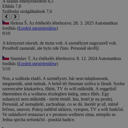
A szállás elhelyezkedése
8,5
Ellátás
7,8
Szállodai szolgáltatások
7,6
Helena Š.
Az értékelés létrehozva: 28. 3. 2025
Automatikus
fordítás (
Eredeti megjelenítése
)
9/10
A környezet elavult, de tiszta volt. A személyzet nagyszerű volt.
Prostředí zastaralé, ale bylo zde čisto. Personál skvělý.
Stanislav T.
Az értékelés létrehozva: 8. 12. 2024
Automatikus
fordítás (
Eredeti megjelenítése
)
5/10
Nos, a szálloda eladó. A személyzet, bár nem tulajdonosok,
megmentik, amit tudnak. A belső tér finoman szólva is fáradt. Szoba
szerencsére kitakarítva, fűtött, TV és wifi működik. A reggeliző
étteremben és a wellness részlegben hideg, nincs fűtés. Egy
zuhanyzó nem működik - törött tömlő.
Inu, hotel je na prodej.
Personál, ač nemajitelé, zachraňuje, co se dá. Ineriér je už, mírně
řečeno, unaven. Pokoj naštěstí uklizen, vytopen, TV a wifi funkční.
Ve snídaňové restauraci a v prostoru wellness zima, netopilo se.
Jedna sprcha nefunkční - prasklá hadice.