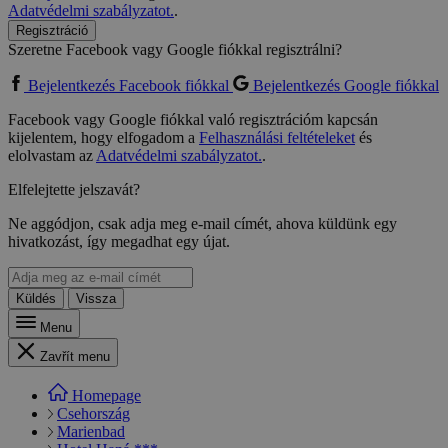
Adatvédelmi szabályzatot.
.
Regisztráció
Szeretne Facebook vagy Google fiókkal regisztrálni?
Bejelentkezés Facebook fiókkal
Bejelentkezés Google fiókkal
Facebook vagy Google fiókkal való regisztrációm kapcsán
kijelentem, hogy elfogadom a
Felhasználási feltételeket
és
elolvastam az
Adatvédelmi szabályzatot.
.
Elfelejtette jelszavát?
Ne aggódjon, csak adja meg e-mail címét, ahova küldünk egy
hivatkozást, így megadhat egy újat.
Küldés
Vissza
Menu
Zavřít menu
Homepage
Csehország
Marienbad