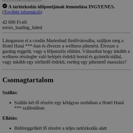
A tartózkodás időpontjának lemondása INGYENES.
(
További információ
)
42 690 Ft-tól
errors_loading_failed
Látogasson el a csodás Marienbad fürdővárosába, szálljon meg a
Hotel Haná ***-ban és élvezze a wellness pihenést. Élvezze a
gazdag reggelit, vagy a félpanziós ellátást. Választhat hogy inkább a
wellness részlegbe való belépés érdekli borral és gyümölcstállal,
vagy inkább egy sörfürdő érdekli, esetleg egy pihentető masszázs?
Csomagtartalom
Szállás:
Szállás két fő részére egy kétágyas szobában a Hotel Haná
*** szállodában
Ellátás:
Büféreggelikét fő részére a teljes tartózkodás alatt