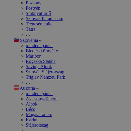
Pozsony
Pöstyén
Stubnyafürdő
Szlovák Paradicsom
Trencsénteplic
Tátra
…
Szlovénia
minden ajánlat
Bled és környéke
Maribor
Rogaška Slatina
Savinja Alpok
Szlovén Stájerország
Triglav Nemzeti Park
…
Ausztria
minden ajánlat
Alacsony-Tauern
Alpok
Bécs
Magas-Tauern
Karintia
Stájerország
…