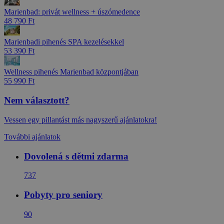
Marienbad: privát wellness + úszómedence
48 790 Ft
Marienbadi pihenés SPA kezelésekkel
53 390 Ft
Wellness pihenés Marienbad központjában
55 990 Ft
Nem választott?
Vessen egy pillantást más nagyszerű ajánlatokra!
További ajánlatok
Dovolená s dětmi zdarma
737
Pobyty pro seniory
90