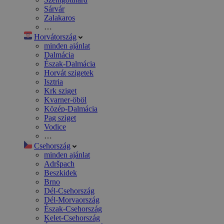
Sárvár
Zalakaros
…
Horvátország
minden ajánlat
Dalmácia
Észak-Dalmácia
Horvát szigetek
Isztria
Krk sziget
Kvarner-öböl
Közép-Dalmácia
Pag sziget
Vodice
…
Csehország
minden ajánlat
Adršpach
Beszkidek
Brno
Dél-Csehország
Dél-Morvaország
Észak-Csehország
Kelet-Csehország