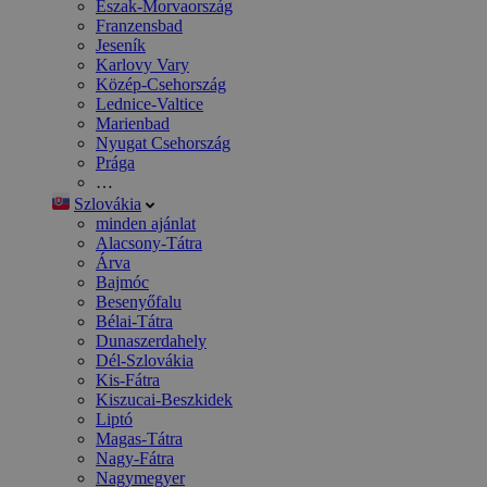
Észak-Morvaország
Franzensbad
Jeseník
Karlovy Vary
Közép-Csehország
Lednice-Valtice
Marienbad
Nyugat Csehország
Prága
…
Szlovákia
minden ajánlat
Alacsony-Tátra
Árva
Bajmóc
Besenyőfalu
Bélai-Tátra
Dunaszerdahely
Dél-Szlovákia
Kis-Fátra
Kiszucai-Beszkidek
Liptó
Magas-Tátra
Nagy-Fátra
Nagymegyer