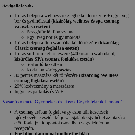
Szolgáltatások:
1 órás belépő a wellness részlegbe két fő részére + egy üveg
bor és gyümölcstál (
kizárólag wellness és spa csomag
választása esetén
)
Pezsgőfürdő, finn szauna
Egy üveg bor és gyümölcstál
1 órás belépő a finn szaunába két fő részére (
kizárólag
Classic csomag foglalása esetén
)
1 órás sörfürdő két fő részére (400 m-re a szállodától,
kizárólag SPA csomag foglalása esetén
)
Sörfürdő fakádban
Korlátlan sörfogyasztás
30 perces masszázs két fő részére (
kizárólag Wellness
csomag foglalása esetén
)
20% kedvezmény a masszázsra
Ingyenes parkolás és WiFi
Vásárlás menete
Gyermekek és utasok
Egyéb felárak
Lemondás
A csomag árában foglalt vagy azon túli kezelések
igénybevétele esetén kérjük, legalább egy héttel az utazása
előtt foglaljon időpontot e-mailben vagy telefonon a
recepción.
Foglaljon dátummal (online foglalás)