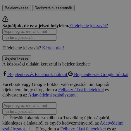
Bejelentkezés
Regisztrálni szeretnék
Sajnáljuk, de ez a jelszó helytelen.
Elfelejtette jelszavát?
Elfelejtette jelszavát?
Kérjen újat!
Bejelentkezés
A közösségi oldalán keresztül is bejelentkezhet:
Bejelentkezés Facebook fiókkal
Bejelentkezés Google fiókkal
Facebook vagy Google fiókkal való regisztrációm kapcsán
kijelentem, hogy elfogadom a
Felhasználási feltételeket
és
elolvastam az
Adatvédelmi szabályzatot.
.
Értesülni akarok e-mailben a Travelking újdonságairól,
különleges ajánlatairól és egyéb kedvezményeiről az
Adatvédelmi
szabályzatot.
.
Elfogadom a
Felhasználási feltételeket
és az