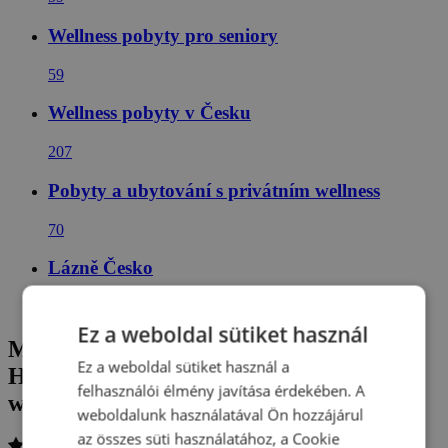
Wellness pobyty pro seniory
59
Wellness pobyty v Česku
207
Pobyty a ubytování s privátním wellness
70
Lázně Česko
69
Ez a weboldal sütiket használ
Marienbad: Sörfürdős pihenés a Hotel
Ez a weboldal sütiket használ a
Haná ***-ban, félpanziós ellátással és
felhasználói élmény javítása érdekében. A
wellnessel
weboldalunk használatával Ön hozzájárul
az összes süti használatához, a Cookie