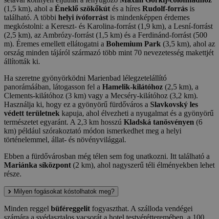
(1,5 km), ahol a
Éneklő szökőkút
és a híres
Rudolf-forrás
is
található. A többi
helyi ívóforrást
is mindenképpen érdemes
megkóstolni: a Kereszt- és Karolina-forrást (1,9 km), a Lesní-forrást
(2,5 km), az Ambrózy-forrást (1,5 km) és a Ferdinánd-forrást (500
m). Éremes emellett ellátogatni a
Bohemium Park
(3,5 km), ahol az
ország minden tájáról származó több mint 70 nevezetesség makettjét
állították ki.
Ha szeretne gyönyörködni Marienbad lélegzetelállító
panorámáában, látogasson fel a
Hamelik-kilátóhoz
(2,5 km), a
Clements-kilátóhoz (3 km) vagy a Mecséry-kilátóhoz (3,2 km).
Használja ki, hogy ez a gyönyörű fürdőváros a
Slavkovský les
védett területnek
kapuja, ahol élvezheti a nyugalmat és a gyönyörű
természetet egyaránt. A 2,3 km hosszú
Kladská tanösvényen
(6
km) például szórakoztató módon ismerkedhet meg a helyi
történelemmel, állat- és növényvilággal.
Ebben a fürdővárosban még télen sem fog unatkozni. Itt található a
Mariánka síközpont
(2 km), ahol nagyszerű téli élményekben lehet
része.
Milyen fogásokat kóstolhatok meg?
Minden reggel
büféreggelit
fogyaszthat. A szálloda vendégei
számára a svédasztalos vacsorát a hotel testvérétteremében, a 100