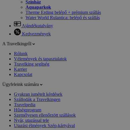
Színház
Aquaparkok
Therme Erding belépő + prémium szállás
Water World Rulantica: belépő és szállás
Ajándékutalvány
Kedvezmények
A Travelkingről
Rólunk
Vélemények és tapasztalatok
Travelking segítség
Karrier
Kapcsolat
Ügyfeleink számára
Gyakran ismételt kérdések
Szállodák a Travelkingen
Travelpedia
Hűségprogram
Személyesen ellenőrzött szállások
Nyár, utazással tele
Utazási élmények Szép-kártyával