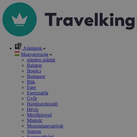
Ajánlatok
Magyarország
minden ajánlat
Balaton
Bogács
Budapest
Bük
Eger
Egerszalók
Győr
Hajdúszoboszló
Hévíz
Mezőkövesd
Miskolc
Mosonmagyaróvár
Sopron
Szentgotthárd