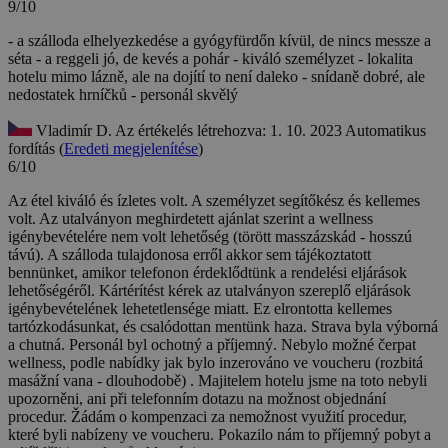
9/10
- a szálloda elhelyezkedése a gyógyfürdőn kívül, de nincs messze a
séta - a reggeli jó, de kevés a pohár - kiváló személyzet
- lokalita
hotelu mimo lázně, ale na dojítí to není daleko - snídaně dobré, ale
nedostatek hrníčků - personál skvělý
Vladimír D.
Az értékelés létrehozva: 1. 10. 2023
Automatikus
fordítás (
Eredeti megjelenítése
)
6/10
Az étel kiváló és ízletes volt. A személyzet segítőkész és kellemes
volt. Az utalványon meghirdetett ajánlat szerint a wellness
igénybevételére nem volt lehetőség (törött masszázskád - hosszú
távú). A szálloda tulajdonosa erről akkor sem tájékoztatott
bennünket, amikor telefonon érdeklődtünk a rendelési eljárások
lehetőségéről. Kártérítést kérek az utalványon szereplő eljárások
igénybevételének lehetetlensége miatt. Ez elrontotta kellemes
tartózkodásunkat, és csalódottan mentünk haza.
Strava byla výborná
a chutná. Personál byl ochotný a příjemný. Nebylo možné čerpat
wellness, podle nabídky jak bylo inzerováno ve voucheru (rozbitá
masážní vana - dlouhodobě) . Majitelem hotelu jsme na toto nebyli
upozorněni, ani při telefonním dotazu na možnost objednání
procedur. Žádám o kompenzaci za nemožnost využití procedur,
které byli nabízeny ve voucheru. Pokazilo nám to příjemný pobyt a