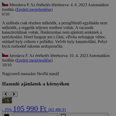
Miroslava P.
Az értékelés létrehozva: 4. 6. 2023
Automatikus
fordítás (
Eredeti megjelenítése
)
6/10
A szálloda csak részben működik, a pezsgőfürdő egyáltalán nem
működik, a reggelik teljesen rendben voltak. A vacsorák
katasztrofálisak voltak. Határozottan nem ajánlom senkinek a
tartózkodást.
Hotel funguje jen z části, vířivka nefunguje vůbec,
snídaně byly celkem v pořádku. Večeře byly katastrofální. Pobyt
bych rozhodně nikomu nedoporučila.
Jaroslava F.
Az értékelés létrehozva: 10. 4. 2023
Automatikus
fordítás (
Eredeti megjelenítése
)
10/10
Nagyszerű masszázs
Skvělá masáž
Hasonló ajánlatok a környéken
105 990 Ft
- 35%
162 490 Ft