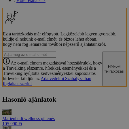
Hotel Haná ***
Ez a tartózkodás már elfogyott. Legközelebb legyen gyorsabb,
küldje el nekünk e-mail címét, és biztos lehet abban,
hogy nem fog lemaradni további népszerű ajánlatainkról.
Az e-mail címem megadásával hozzájárulok, hogy
Hírlevél
a Travelking részemre, hírekkel, eseményekkel és a
feliratkozás
Travelking nyújtotta kedvezményekkel kapcsolatos
hírlevelet küldjön az
Adatvédelmi Szabályzatban
foglaltak szerint
.
Hasonló ajánlatok
Marienbadi wellness pihenés
105 990 Ft