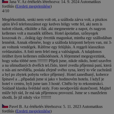
Jana V.
Az értékelés létrehozva: 14. 9. 2024
Automatikus
fordítás (
Eredeti megjelenítése
)
4/10
Megérkeztünk, senki nem volt ott, a szálloda zárva volt, a piszkos
ajtón lévő telefonszámot egy kedves hölgy vette fel, aki nem is
tudott rólunk, elküldte a fiát, aki megmentette a napot, és nagyon
kellemes volt a maradék időben. Hotel ápolatlan, szőnyegek
koszosak és ...órákig úgy éreztük magunkat, mintha egy szállodában
lennénk. Annak ellenére, hogy a szálloda központi helyen van, mi 3-
an voltunk vendégek. Ráférne egy felújítás. A reggeli klasszikus
svédasztalos. A fotó nem felel meg a valóságnak. A tulajdonos
örülhet ilyen kellemes működésnek. A férjemmel megegyeztünk,
hogy soha többé nem !!!!!!!!
Přijeli jsme, nikde nikdo, hotel uzavřen
a na ušmudlaných dveřích tel.číslo, které zvedla příjemná paní, která
o nás ani nevěděla, poslala zřejmě svého syna, který to vše zachránil
a byl po zbytek pobytu velice příjemný. Hotel zanedbaný, koberce
špinavé a ...připadali jsme si jako v hodinovém hotelu. I když je
hotel v centru, byli jsme tam 3 hosté. Chtělo by to rekonstrukci.
Snídaně klasika švédské stoly. Foto neodpovídá skutečnosti. Majitel
může být rád, že má tak příjemnou provozní. Jsme se s manželem
shodli, že již nikdy více !!!!!!!!
Pavel B.
Az értékelés létrehozva: 5. 11. 2023
Automatikus
fordítás (
Eredeti megjelenítése
)