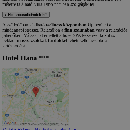
méterre található Villa Dino ***-ban szolgálják fel.
Hol kapcsolódhatok ki?
A szállodában található
wellness központban
kipihenheti a
mindennapi stresszt. Relaxáljon a
finn szaunában
vagy a relaxációs
pihenőben. Választhat emellett a hotel SPA kezelései közül is,
például
masszázsokkal, fürdőkkel
teheti kellemesebbé a
tartózkodását.
Hotel Haná ***
Mutatás térképen
Navigálás a helyszínre