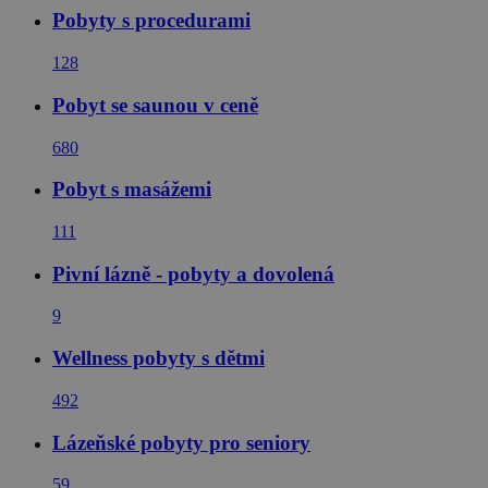
Pobyty s procedurami
128
Pobyt se saunou v ceně
680
Pobyt s masážemi
111
Pivní lázně - pobyty a dovolená
9
Wellness pobyty s dětmi
492
Lázeňské pobyty pro seniory
59