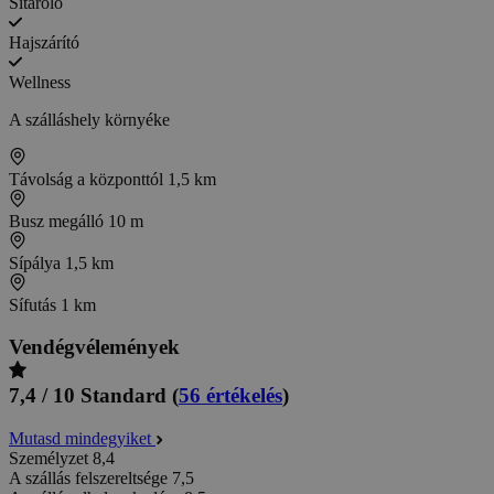
Sítároló
Hajszárító
Wellness
A szálláshely környéke
Távolság a központtól
1,5 km
Busz megálló
10 m
Sípálya
1,5 km
Sífutás
1 km
Vendégvélemények
7,4 / 10
Standard
(
56 értékelés
)
Mutasd mindegyiket
Személyzet
8,4
A szállás felszereltsége
7,5