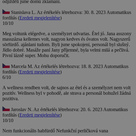
odjížděli jsme domů zklamáni.
Stanislava L.
Az értékelés létrehozva: 30. 8. 2023
Automatikus
fordítás (
Eredeti megjelenítése
)
10/10
Meg voltunk elégedve, a személyzet udvarias. Étel jó. Jana asszony
masszázsa kellemes volt, nagyon kedves és óvatos volt. Nagyszerű
sörfürdő. ajánlani tudom.
Byli jsme spokojeni, personál byl slušný.
Jídlo dobré. Masáže paní Jany příjemné, byla velmi milá a pečlivá.
Pivní lázně super. Mohu doporučit.
Marcela M.
Az értékelés létrehozva: 18. 8. 2023
Automatikus
fordítás (
Eredeti megjelenítése
)
6/10
A wellness rendben volt, de sajnos az étel és a személyzet nem volt
pozitív.
Wellness byl v pohodě, ale strava a personál bohužel žádná
pozitiva.
Jaroslav N.
Az értékelés létrehozva: 20. 6. 2023
Automatikus
fordítás (
Eredeti megjelenítése
)
10/10
Nem funkcionális habfürdő
Nefunkční perličková vana