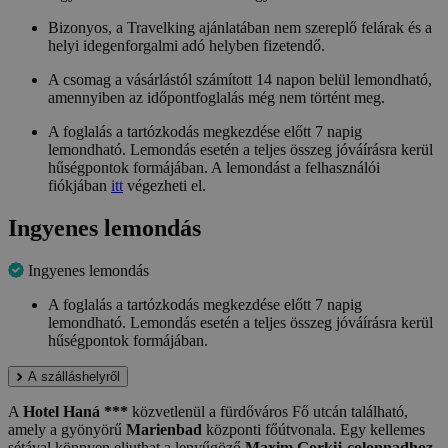
Bizonyos, a Travelking ajánlatában nem szereplő felárak és a
helyi idegenforgalmi adó helyben fizetendő.
A csomag a vásárlástól számított 14 napon belül lemondható,
amennyiben az időpontfoglalás még nem történt meg.
A foglalás a tartózkodás megkezdése előtt 7 napig
lemondható. Lemondás esetén a teljes összeg jóváírásra kerül
hűségpontok formájában. A lemondást a felhasználói
fiókjában
itt
végezheti el.
Ingyenes lemondás
Ingyenes lemondás
A foglalás a tartózkodás megkezdése előtt 7 napig
lemondható. Lemondás esetén a teljes összeg jóváírásra kerül
hűségpontok formájában.
A szálláshelyről
A
Hotel Haná ***
közvetlenül a fürdőváros Fő utcán található,
amely a gyönyörű
Marienbad
központi főútvonala. Egy kellemes
sétával könnyen eljuthat a lenyűgöző
Maxim Gorkij-colonnadhoz