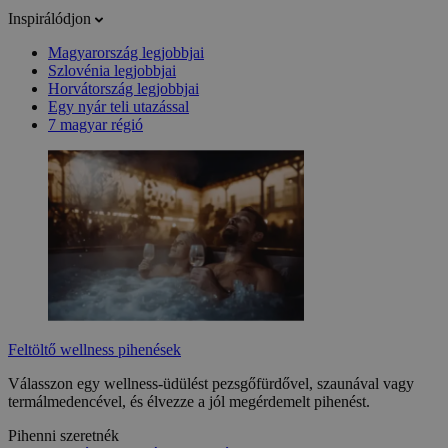
Inspirálódjon
Magyarország legjobbjai
Szlovénia legjobbjai
Horvátország legjobbjai
Egy nyár teli utazással
7 magyar régió
Feltöltő wellness pihenések
Válasszon egy wellness-üdülést pezsgőfürdővel, szaunával vagy
termálmedencével, és élvezze a jól megérdemelt pihenést.
Pihenni szeretnék