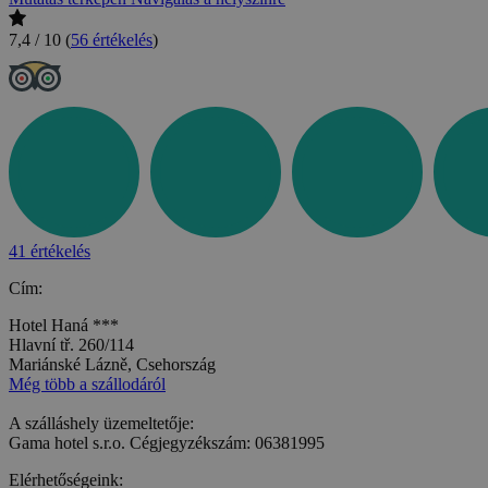
7,4 / 10
(
56 értékelés
)
41 értékelés
Cím:
Hotel Haná ***
Hlavní tř. 260/114
Mariánské Lázně, Csehország
Még több a szállodáról
A szálláshely üzemeltetője:
Gama hotel s.r.o. Cégjegyzékszám: 06381995
Elérhetőségeink: