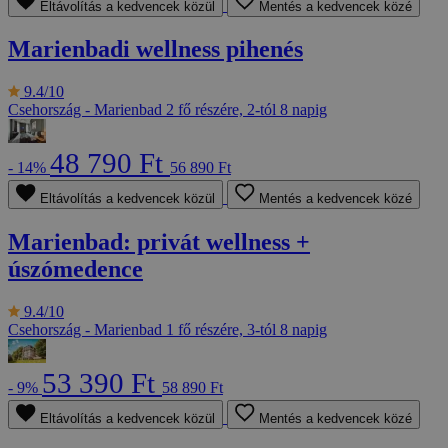
Eltávolítás a kedvencek közül
Mentés a kedvencek közé
Marienbadi wellness pihenés
9.4/10
Csehország - Marienbad
2 fő részére, 2-tól 8 napig
48 790 Ft
- 14%
56 890 Ft
Eltávolítás a kedvencek közül
Mentés a kedvencek közé
Marienbad: privát wellness +
úszómedence
9.4/10
Csehország - Marienbad
1 fő részére, 3-tól 8 napig
53 390 Ft
- 9%
58 890 Ft
Eltávolítás a kedvencek közül
Mentés a kedvencek közé