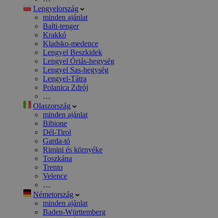
Lengyelország
minden ajánlat
Balti-tenger
Krakkó
Kladsko-medence
Lengyel Beszkidek
Lengyel Óriás-hegység
Lengyel Sas-hegység
Lengyel-Tátra
Polanica Zdrój
…
Olaszország
minden ajánlat
Bibione
Dél-Tirol
Garda-tó
Rimini és környéke
Toszkána
Trento
Velence
…
Németország
minden ajánlat
Baden-Württemberg