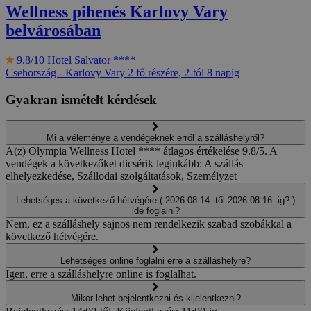
Wellness pihenés Karlovy Vary
belvárosában
9.8/10
Hotel Salvator ****
Csehország - Karlovy Vary
2 fő részére, 2-tól 8 napig
Gyakran ismételt kérdések
Mi a véleménye a vendégeknek erről a szálláshelyről?
A(z) Olympia Wellness Hotel **** átlagos értékelése 9.8/5. A
vendégek a következőket dicsérik leginkább: A szállás
elhelyezkedése, Szállodai szolgáltatások, Személyzet
Lehetséges a következő hétvégére ( 2026.08.14.-től 2026.08.16.-ig? )
ide foglalni?
Nem, ez a szálláshely sajnos nem rendelkezik szabad szobákkal a
következő hétvégére.
Lehetséges online foglalni erre a szálláshelyre?
Igen, erre a szálláshelyre online is foglalhat.
Mikor lehet bejelentkezni és kijelentkezni?