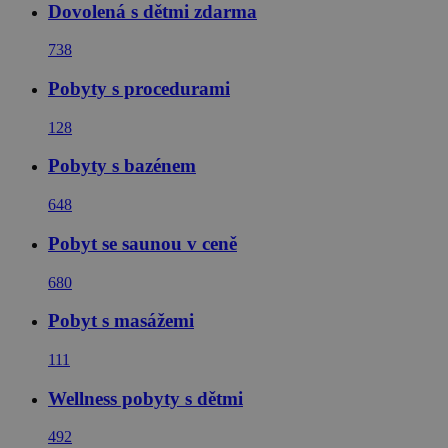
Dovolená s dětmi zdarma
738
Pobyty s procedurami
128
Pobyty s bazénem
648
Pobyt se saunou v ceně
680
Pobyt s masážemi
111
Wellness pobyty s dětmi
492