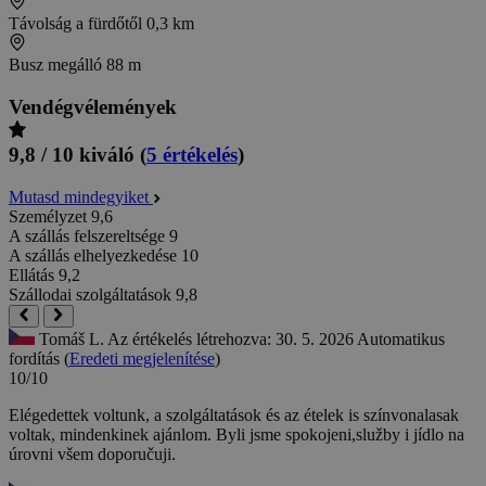
Távolság a fürdőtől
0,3 km
Busz megálló
88 m
Vendégvélemények
9,8 / 10
kiváló
(
5 értékelés
)
Mutasd mindegyiket
Személyzet
9,6
A szállás felszereltsége
9
A szállás elhelyezkedése
10
Ellátás
9,2
Szállodai szolgáltatások
9,8
Tomáš L.
Az értékelés létrehozva: 30. 5. 2026
Automatikus
fordítás (
Eredeti megjelenítése
)
10/10
Elégedettek voltunk, a szolgáltatások és az ételek is színvonalasak
voltak, mindenkinek ajánlom.
Byli jsme spokojeni,služby i jídlo na
úrovni všem doporučuji.