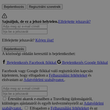
Bejelentkezés
Regisztrálni szeretnék
Sajnáljuk, de ez a jelszó helytelen.
Elfelejtette jelszavát?
Elfelejtette jelszavát?
Kérjen újat!
Bejelentkezés
A közösségi oldalán keresztül is bejelentkezhet:
Bejelentkezés Facebook fiókkal
Bejelentkezés Google fiókkal
Facebook vagy Google fiókkal való regisztrációm kapcsán
kijelentem, hogy elfogadom a
Felhasználási feltételeket
és
elolvastam az
Adatvédelmi szabályzatot.
.
Értesülni akarok e-mailben a Travelking újdonságairól,
különleges ajánlatairól és egyéb kedvezményeiről az
Adatvédelmi
szabályzatot.
.
Elfogadom a
Felhasználási feltételeket
és az