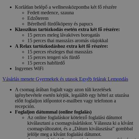
Korlátlan belépő a wellnessközpontba két fő részére
Fedett medence, szauna
Edzőterem
Bérelhető fürdőköpeny és papucs
Klasszikus tartózkodás esetén extra két fő részére:
15 perces meleg lávaköves borogatás
15 perces thai masszázs aromás olajokkal
A Relax tartózkodáshoz extra két fő részére:
15 perces részleges thai masszázs
15 perces tengeri sós fürdő
15 perces habfürdő
Ingyenes WiFi
Vásárlás menete
Gyermekek és utasok
Egyéb felárak
Lemondás
A csomag árában foglalt vagy azon túli kezelések
igénybevétele esetén kérjük, legalább egy héttel az utazása
előtt foglaljon időpontot e-mailben vagy telefonon a
recepción.
Foglaljon dátummal (online foglalás)
Az online foglaláskor kötelező foglalási dátumot
kiválasztani a csomagvásárláskor. Válassza ki a kívánt
csomagváltozatot, és a „Dátum kiválasztása” gombbal
jelölje meg a kívánt foglalási dátumot.