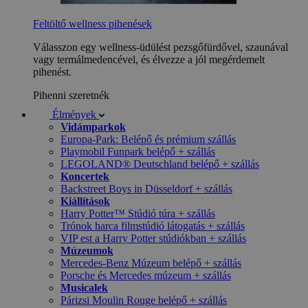
Feltöltő wellness pihenések
Válasszon egy wellness-üdülést pezsgőfürdővel, szaunával
vagy termálmedencével, és élvezze a jól megérdemelt
pihenést.
Pihenni szeretnék
Élmények
Vidámparkok
Europa-Park: Belépő és prémium szállás
Playmobil Funpark belépő + szállás
LEGOLAND® Deutschland belépő + szállás
Koncertek
Backstreet Boys in Düsseldorf + szállás
Kiállítások
Harry Potter™ Stúdió túra + szállás
Trónok harca filmstúdió látogatás + szállás
VIP est a Harry Potter stúdiókban + szállás
Múzeumok
Mercedes-Benz Múzeum belépő + szállás
Porsche és Mercedes múzeum + szállás
Musicalek
Párizsi Moulin Rouge belépő + szállás