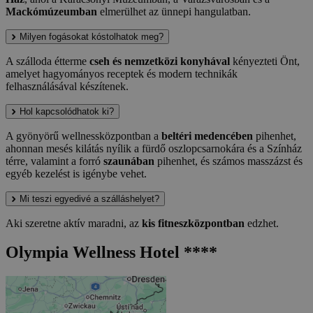
Mackómúzeumban
elmerülhet az ünnepi hangulatban.
Milyen fogásokat kóstolhatok meg?
A szálloda étterme
cseh és nemzetközi konyhával
kényezteti Önt,
amelyet hagyományos receptek és modern technikák
felhasználásával készítenek.
Hol kapcsolódhatok ki?
A gyönyörű wellnessközpontban a
beltéri medencében
pihenhet,
ahonnan mesés kilátás nyílik a fürdő oszlopcsarnokára és a Színház
térre, valamint a forró
szaunában
pihenhet, és számos masszázst és
egyéb kezelést is igénybe vehet.
Mi teszi egyedivé a szálláshelyet?
Aki szeretne aktív maradni, az
kis fitneszközpontban
edzhet.
Olympia Wellness Hotel ****