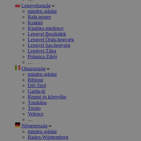
Lengyelország
minden ajánlat
Balti-tenger
Krakkó
Kladsko-medence
Lengyel Beszkidek
Lengyel Óriás-hegység
Lengyel Sas-hegység
Lengyel-Tátra
Polanica Zdrój
…
Olaszország
minden ajánlat
Bibione
Dél-Tirol
Garda-tó
Rimini és környéke
Toszkána
Trento
Velence
…
Németország
minden ajánlat
Baden-Württemberg