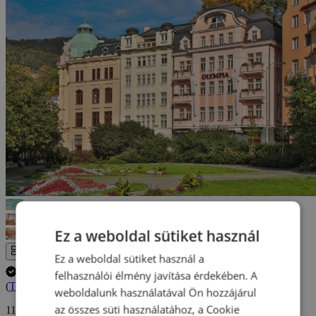
Ez a weboldal sütiket használ
Az egész galéria
Ez a weboldal sütiket használ a
A tartózkodás időpontjának lemondása INGYENES.
felhasználói élmény javítása érdekében. A
(
További információ
)
weboldalunk használatával Ön hozzájárul
az összes süti használatához, a Cookie
119 390 Ft-tól