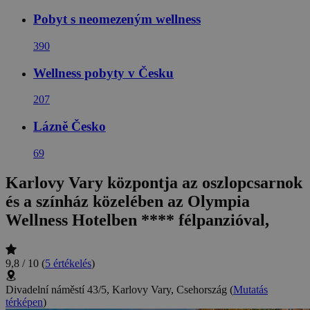
Pobyt s neomezeným wellness
390
Wellness pobyty v Česku
207
Lázně Česko
69
Karlovy Vary központja az oszlopcsarnok
és a színház közelében az Olympia
Wellness Hotelben **** félpanzióval,
9,8 / 10
(
5 értékelés
)
Divadelní náměstí 43/5, Karlovy Vary, Csehország
(
Mutatás
térképen
)