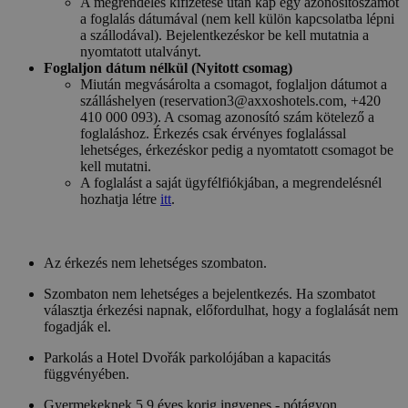
A megrendelés kifizetése után kap egy azonosítószámot
a foglalás dátumával (nem kell külön kapcsolatba lépni
a szállodával). Bejelentkezéskor be kell mutatnia a
nyomtatott utalványt.
Foglaljon dátum nélkül (Nyitott csomag)
Miután megvásárolta a csomagot, foglaljon dátumot a
szálláshelyen (reservation3@axxoshotels.com, +420
410 000 093). A csomag azonosító szám kötelező a
foglaláshoz. Érkezés csak érvényes foglalással
lehetséges, érkezéskor pedig a nyomtatott csomagot be
kell mutatni.
A foglalást a saját ügyfélfiókjában, a megrendelésnél
hozhatja létre
itt
.
Az érkezés nem lehetséges szombaton.
Szombaton nem lehetséges a bejelentkezés. Ha szombatot
választja érkezési napnak, előfordulhat, hogy a foglalását nem
fogadják el.
Parkolás a Hotel Dvořák parkolójában a kapacitás
függvényében.
Gyermekeknek 5,9 éves korig ingyenes - pótágyon,