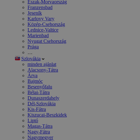
Észak-Morvaország
Franzensbad
Jeseník
Karlovy Vary
Közép-Csehország
Lednice-Valtice
Marienbad
Nyugat Csehország
Prága
…
Szlovákia
minden ajánlat
Alacsony-Tátra
Árva
Bajmóc
Besenyőfalu
Bélai-Tátra
Dunaszerdahely
Dél-Szlovákia
Kis-Fátra
Kiszucai-Beszkidek
Liptó
Magas-Tátra
Nagy-Fátra
Nagymegyer