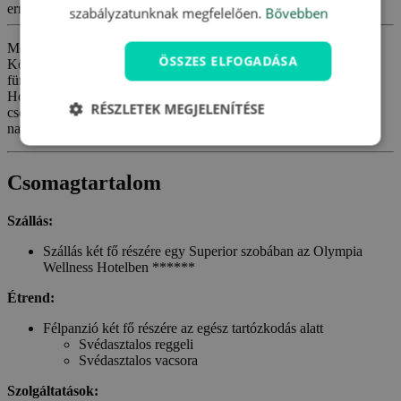
errors_loading_failed
szabályzatunknak megfelelően.
Bővebben
Menjen Karlovy Varyba, a pihenés városába, hogy feltöltődjön.
ÖSSZES ELFOGADÁSA
Közvetlenül a központban, az oszlopcsarnokok és a gyönyörű
fürdőépítészet közelében száll meg a stílusos Olympia Wellness
Hotelben ****, ahol nemcsak finom félpanziós ellátást, hanem
RÉSZLETEK MEGJELENÍTÉSE
csodálatos kikapcsolódást is élvezhet a wellnessközpontban és
nagyszerű kezeléseket.
Csomagtartalom
Szállás:
Szállás két fő részére egy Superior szobában az Olympia
Wellness Hotelben ******
Étrend:
Félpanzió két fő részére az egész tartózkodás alatt
Svédasztalos reggeli
Svédasztalos vacsora
Szolgáltatások: