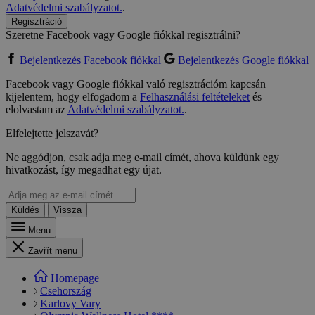
Adatvédelmi szabályzatot.
.
Regisztráció
Szeretne Facebook vagy Google fiókkal regisztrálni?
Bejelentkezés Facebook fiókkal
Bejelentkezés Google fiókkal
Facebook vagy Google fiókkal való regisztrációm kapcsán
kijelentem, hogy elfogadom a
Felhasználási feltételeket
és
elolvastam az
Adatvédelmi szabályzatot.
.
Elfelejtette jelszavát?
Ne aggódjon, csak adja meg e-mail címét, ahova küldünk egy
hivatkozást, így megadhat egy újat.
Küldés
Vissza
Menu
Zavřít menu
Homepage
Csehország
Karlovy Vary