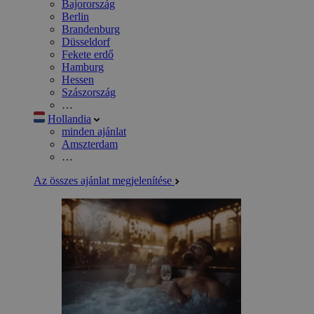
Bajorország
Berlin
Brandenburg
Düsseldorf
Fekete erdő
Hamburg
Hessen
Szászország
…
Hollandia
minden ajánlat
Amszterdam
…
Az összes ajánlat megjelenítése