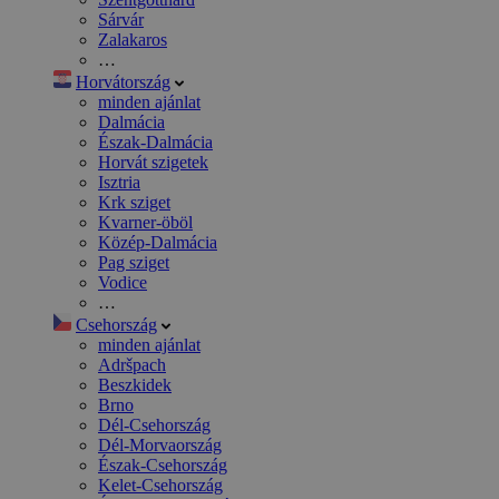
Sárvár
Zalakaros
…
Horvátország
minden ajánlat
Dalmácia
Észak-Dalmácia
Horvát szigetek
Isztria
Krk sziget
Kvarner-öböl
Közép-Dalmácia
Pag sziget
Vodice
…
Csehország
minden ajánlat
Adršpach
Beszkidek
Brno
Dél-Csehország
Dél-Morvaország
Észak-Csehország
Kelet-Csehország