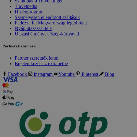
Szállodák a Travelkingen
Travelpedia
Hűségprogram
Személyesen ellenőrzött szállások
Fedezze fel Magyarország legjobbjait
Nyár, utazással tele
Utazási élmények Szép-kártyával
Partnerek számára
Partner szeretnék lenni
Bejelentkezés az extranetbe
Facebook
Instagram
Youtube
Pinterest
Blog