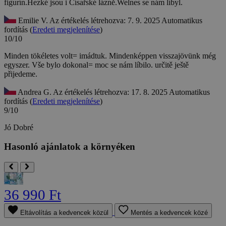
figurín.Hezké jsou i Císařské lázně.Welnes se nám líbyl.
Emilie V.
Az értékelés létrehozva: 7. 9. 2025
Automatikus
fordítás (
Eredeti megjelenítése
)
10/10
Minden tökéletes volt= imádtuk. Mindenképpen visszajövünk még
egyszer.
Vše bylo dokonal= moc se nám líbilo. určitě ještě
přijedeme.
Andrea G.
Az értékelés létrehozva: 17. 8. 2025
Automatikus
fordítás (
Eredeti megjelenítése
)
9/10
Jó
Dobré
Hasonló ajánlatok a környéken
36 990 Ft
Eltávolítás a kedvencek közül
Mentés a kedvencek közé