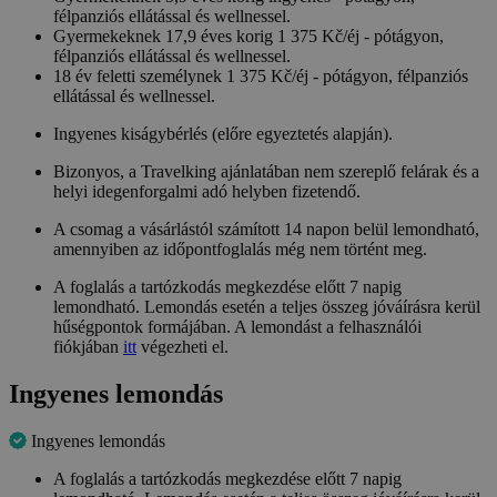
félpanziós ellátással és wellnessel.
Gyermekeknek 17,9 éves korig 1 375 Kč/éj - pótágyon,
félpanziós ellátással és wellnessel.
18 év feletti személynek 1 375 Kč/éj - pótágyon, félpanziós
ellátással és wellnessel.
Ingyenes kiságybérlés (előre egyeztetés alapján).
Bizonyos, a Travelking ajánlatában nem szereplő felárak és a
helyi idegenforgalmi adó helyben fizetendő.
A csomag a vásárlástól számított 14 napon belül lemondható,
amennyiben az időpontfoglalás még nem történt meg.
A foglalás a tartózkodás megkezdése előtt 7 napig
lemondható. Lemondás esetén a teljes összeg jóváírásra kerül
hűségpontok formájában. A lemondást a felhasználói
fiókjában
itt
végezheti el.
Ingyenes lemondás
Ingyenes lemondás
A foglalás a tartózkodás megkezdése előtt 7 napig