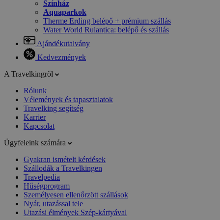
Színház
Aquaparkok
Therme Erding belépő + prémium szállás
Water World Rulantica: belépő és szállás
Ajándékutalvány
Kedvezmények
A Travelkingről
Rólunk
Vélemények és tapasztalatok
Travelking segítség
Karrier
Kapcsolat
Ügyfeleink számára
Gyakran ismételt kérdések
Szállodák a Travelkingen
Travelpedia
Hűségprogram
Személyesen ellenőrzött szállások
Nyár, utazással tele
Utazási élmények Szép-kártyával