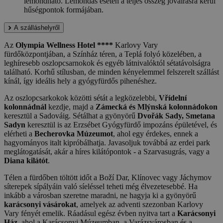
lemondható. Lemondás esetén a teljes összeg jóváírásra kerül
hűségpontok formájában.
A szálláshelyről
Az
Olympia Wellness Hotel ****
Karlovy Vary
fürdőközpontjában, a Színház téren, a Teplá folyó közelében, a
leghíresebb oszlopcsarnokok és egyéb látnivalóktól sétatávolságra
található. Korhű stílusban, de minden kényelemmel felszerelt szállást
kínál, így ideális hely a gyógyfürdős pihenéshez.
Az oszlopcsarkokok közötti sétát a legközelebbi,
Vřídelní
kolonnádnál
kezdje, majd a
Zámecká és Mlýnská kolonnádokon
keresztül a Sadováig. Sétálhat a gyönyörű
Dvořák Sady, Smetana
Sadyn
keresztül is az Erzsébet Gyógyfürdő impozáns épületével, és
elérheti a
Becherovka Múzeumot
, ahol egy érdekes, ennek a
hagyományos italt kipróbálhatja. Javasoljuk továbbá az erdei park
meglátogatását, akár a híres kilátópontok - a Szarvasugrás, vagy a
Diana kilátót
.
Télen a fürdőben töltött időt a Boží Dar, Klínovec vagy Jáchymov
síterepek sípályáin való síeléssel teheti még élvezetesebbé. Ha
inkább a városban szeretne maradni, ne hagyja ki a gyönyörű
karácsonyi vásárokat
, amelyek az adventi szezonban Karlovy
Vary fényét emelik. Ráadásul egész évben nyitva tart a
Karácsonyi
Ház
, ahol a Karácsonyi Múzeumban, a Varázsvárosban és a