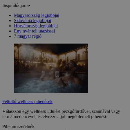
Inspirálódjon
Magyarország legjobbjai
Szlovénia legjobbjai
Horvátország legjobbjai
Egy nyár teli utazással
7 magyar régió
Feltöltő wellness pihenések
Válasszon egy wellness-üdülést pezsgőfürdővel, szaunával vagy
termálmedencével, és élvezze a jól megérdemelt pihenést.
Pihenni szeretnék