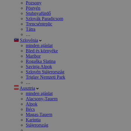
Pozsony
Pöstyén
Stubnyafürdő
Szlovák Paradicsom
Trencsénteplic
Tátra
…
Szlovénia
minden ajánlat
Bled és környéke
Maribor
Rogaška Slatina
Savinja Alpok
Szlovén Stájerország
Triglav Nemzeti Park
…
Ausztria
minden ajánlat
Alacsony-Tauern
Alpok
Bécs
Magas-Tauern
Karintia
Stájerország
…