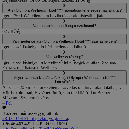
Bejelentkezés: 14:00-től, Kijelentkezés: 11:00-ig
A(z) Olympia Wellness Hotel **** látogatása lehetséges háziállattal?
Igen, 750 Kč/éj ellenében bevihető - csak kistestű fajták
Van parkolási lehetőség a szállásnál?
625 Kč/éj
Van medence a(z) Olympia Wellness Hotel **** szálláshelyen?
Igen, a szálláshelyen beltéri medence található.
Van wellness-részleg?
Igen, a szálláshelyen a következő lehetőségek adottak: Szauna,
Extra szolgáltatások, Wellness.
Milyen látnivalók találhatóak a(z) Olympia Wellness Hotel ****
környékén?
A szállás 20 km-es körzetében a következő látnivalókat találhatja:
Vřídlo kolonnád, Erzsébet fürdő, Goethe kilátó, Jan Becher
Múzeum, Szellem ösvény
Fel
Közösen már összegyüjtöttünk
28 131 694 Ft -ot jótékonysági célra
.
+36 46 463 422
H - P: 8:00 - 16:30
info@travelking.hu
További elérhetőségek