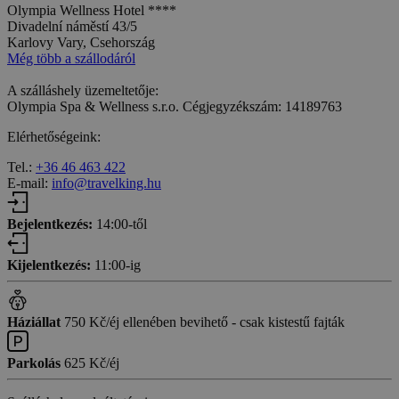
Olympia Wellness Hotel ****
Divadelní náměstí 43/5
Karlovy Vary, Csehország
Még több a szállodáról
A szálláshely üzemeltetője:
Olympia Spa & Wellness s.r.o. Cégjegyzékszám: 14189763
Elérhetőségeink:
Tel.:
+36 46 463 422
E-mail:
info@travelking.hu
Bejelentkezés:
14:00-től
Kijelentkezés:
11:00-ig
Háziállat
750 Kč/éj ellenében bevihető - csak kistestű fajták
Parkolás
625 Kč/éj