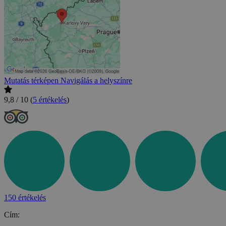
Mutatás térképen
Navigálás a helyszínre
9,8 / 10
(
5 értékelés
)
150 értékelés
Cím: