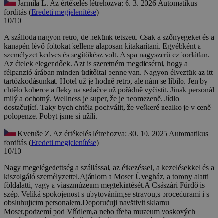
Jarmila L.
Az értékelés létrehozva: 6. 3. 2026
Automatikus
fordítás (
Eredeti megjelenítése
)
10/10
A szálloda nagyon retro, de nekünk tetszett. Csak a szőnyegeket és a
kanapén lévő foltokat kellene alaposan kitakarítani. Egyébként a
személyzet kedves és segítőkész volt. A spa nagyszerű ez korlátlan.
Az ételek elegendőek. Azt is szeretném megdicsérni, hogy a
félpanzió árában minden üdítőital benne van. Nagyon élveztük az itt
tartózkodásunkat.
Hotel už je hodně retro, ale nám se líbilo. Jen by
chtělo koberce a fleky na sedačce už pořádně vyčistit. Jinak personál
milý a ochotný. Wellness je super, že je neomezeně. Jídlo
dostačující. Taky bych chtěla pochválit, že veškeré nealko je v ceně
polopenze. Pobyt jsme si užili.
Kvetuše Z.
Az értékelés létrehozva: 30. 10. 2025
Automatikus
fordítás (
Eredeti megjelenítése
)
10/10
Nagy megelégedettség a szállással, az étkezéssel, a kezelésekkel és a
kiszolgáló személyzettel.Ajánlom a Moser Üvegház, a torony alatti
földalatti, vagy a viaszmúzeum megtekintését.A Császári Fürdő is
szép.
Veliká spokojenost s ubytováním,se stravou,s procedurami i s
obsluhujícím personalem.Doporučuji navštivit sklarnu
Moser,podzemí pod Vřídlem,a nebo třeba muzeum voskových