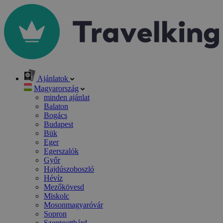
Ajánlatok
Magyarország
minden ajánlat
Balaton
Bogács
Budapest
Bük
Eger
Egerszalók
Győr
Hajdúszoboszló
Hévíz
Mezőkövesd
Miskolc
Mosonmagyaróvár
Sopron
Szentgotthárd