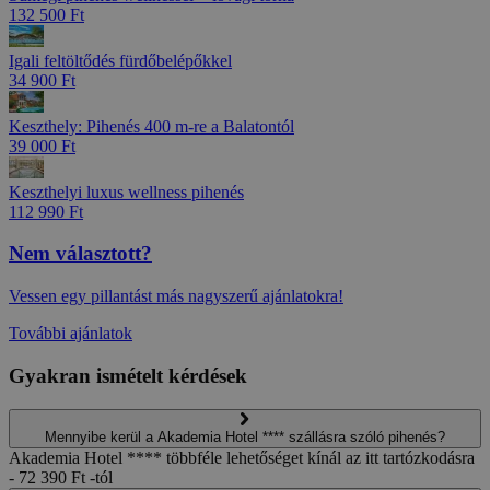
132 500 Ft
Igali feltöltődés fürdőbelépőkkel
34 900 Ft
Keszthely: Pihenés 400 m-re a Balatontól
39 000 Ft
Keszthelyi luxus wellness pihenés
112 990 Ft
Nem választott?
Vessen egy pillantást más nagyszerű ajánlatokra!
További ajánlatok
Gyakran ismételt kérdések
Mennyibe kerül a Akademia Hotel **** szállásra szóló pihenés?
Akademia Hotel **** többféle lehetőséget kínál az itt tartózkodásra
- 72 390 Ft -tól