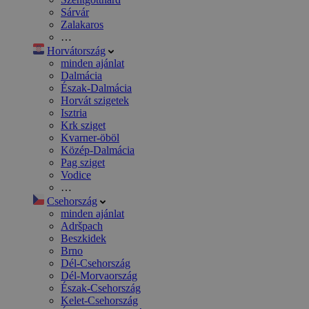
Sárvár
Zalakaros
…
Horvátország
minden ajánlat
Dalmácia
Észak-Dalmácia
Horvát szigetek
Isztria
Krk sziget
Kvarner-öböl
Közép-Dalmácia
Pag sziget
Vodice
…
Csehország
minden ajánlat
Adršpach
Beszkidek
Brno
Dél-Csehország
Dél-Morvaország
Észak-Csehország
Kelet-Csehország