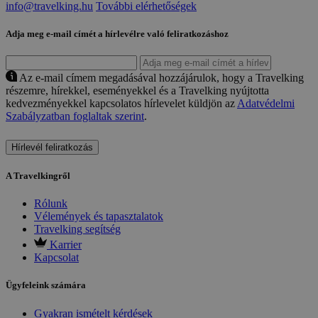
info@travelking.hu
További elérhetőségek
Adja meg e-mail címét a hírlevélre való feliratkozáshoz
Az e-mail címem megadásával hozzájárulok, hogy a Travelking
részemre, hírekkel, eseményekkel és a Travelking nyújtotta
kedvezményekkel kapcsolatos hírlevelet küldjön az
Adatvédelmi
Szabályzatban foglaltak szerint
.
Hírlevél feliratkozás
A Travelkingről
Rólunk
Vélemények és tapasztalatok
Travelking segítség
Karrier
Kapcsolat
Ügyfeleink számára
Gyakran ismételt kérdések