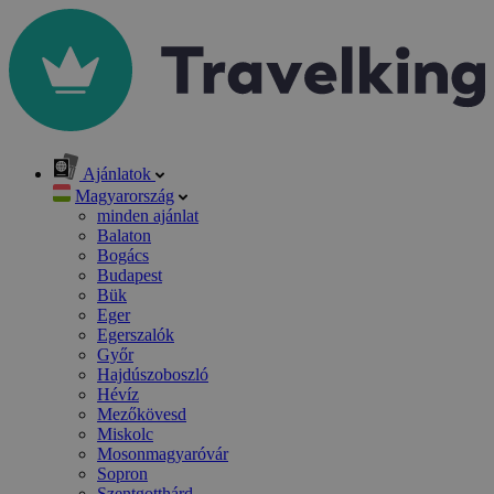
Ajánlatok
Magyarország
minden ajánlat
Balaton
Bogács
Budapest
Bük
Eger
Egerszalók
Győr
Hajdúszoboszló
Hévíz
Mezőkövesd
Miskolc
Mosonmagyaróvár
Sopron
Szentgotthárd