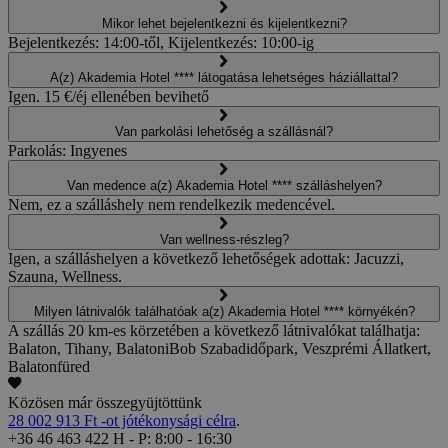
Mikor lehet bejelentkezni és kijelentkezni?
Bejelentkezés: 14:00-től, Kijelentkezés: 10:00-ig
A(z) Akademia Hotel **** látogatása lehetséges háziállattal?
Igen. 15 €/éj ellenében bevihető
Van parkolási lehetőség a szállásnál?
Parkolás: Ingyenes
Van medence a(z) Akademia Hotel **** szálláshelyen?
Nem, ez a szálláshely nem rendelkezik medencével.
Van wellness-részleg?
Igen, a szálláshelyen a következő lehetőségek adottak: Jacuzzi,
Szauna, Wellness.
Milyen látnivalók találhatóak a(z) Akademia Hotel **** környékén?
A szállás 20 km-es körzetében a következő látnivalókat találhatja:
Balaton, Tihany, BalatoniBob Szabadidőpark, Veszprémi Állatkert,
Balatonfüred
Közösen már összegyüjtöttünk
28 002 913 Ft -ot jótékonysági célra
.
+36 46 463 422
H - P: 8:00 - 16:30