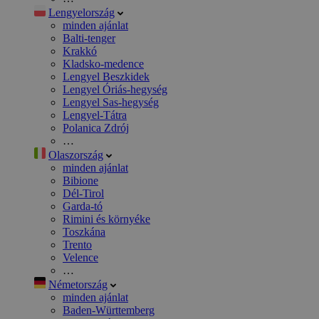
Lengyelország
minden ajánlat
Balti-tenger
Krakkó
Kladsko-medence
Lengyel Beszkidek
Lengyel Óriás-hegység
Lengyel Sas-hegység
Lengyel-Tátra
Polanica Zdrój
…
Olaszország
minden ajánlat
Bibione
Dél-Tirol
Garda-tó
Rimini és környéke
Toszkána
Trento
Velence
…
Németország
minden ajánlat
Baden-Württemberg