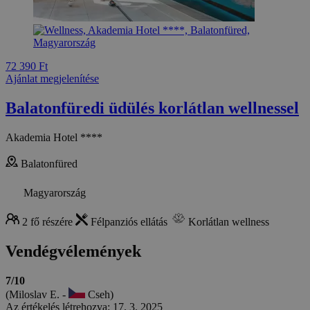
72 390 Ft
Ajánlat megjelenítése
Balatonfüredi üdülés korlátlan wellnessel
Akademia Hotel ****
Balatonfüred
Magyarország
2 fő részére
Félpanziós ellátás
Korlátlan wellness
Vendégvélemények
7/10
(Miloslav E. -
Cseh)
Az értékelés létrehozva: 17. 3. 2025