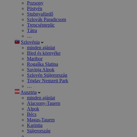
Pozsony
Pöstyén
Stubnyafürdő
Szlovák Paradicsom
Trencsénteplic
Tátra
…
Szlovénia
minden ajánlat
Bled és környéke
Maribor
Rogaška Slatina
Savinja Alpok
Szlovén Stájerország
Triglav Nemzeti Park
…
Ausztria
minden ajánlat
Alacsony-Tauern
Alpok
Bécs
Magas-Tauern
Karintia
Stájerország
…