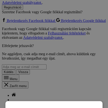
Adatvédelmi szabályzatot.
.
Regisztráció
Szeretne Facebook vagy Google fiókkal regisztrálni?
Bejelentkezés Facebook fiókkal
Bejelentkezés Google fiókkal
Facebook vagy Google fiókkal való regisztrációm kapcsán
kijelentem, hogy elfogadom a
Felhasználási feltételeket
és
elolvastam az
Adatvédelmi szabályzatot.
.
Elfelejtette jelszavát?
Ne aggódjon, csak adja meg e-mail címét, ahova küldünk egy
hivatkozást, így megadhat egy újat.
Küldés
Vissza
Menu
Zavřít menu