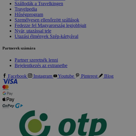
Szállodák a Travelkingen
Travelpedia
Hűségprogram
Személyesen ellenőrzött szállások
Fedezze fel Magyarország legjobbjait
Nyár, utazással tele
Utazási élmények Szép-kártyával
Partnerek számára
Partner szeretnék lenni
Bejelentkezés az extranetbe
Facebook
Instagram
Youtube
Pinterest
Blog