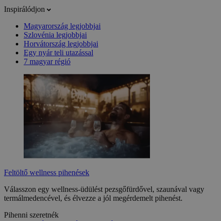
Inspirálódjon
Magyarország legjobbjai
Szlovénia legjobbjai
Horvátország legjobbjai
Egy nyár teli utazással
7 magyar régió
Feltöltő wellness pihenések
Válasszon egy wellness-üdülést pezsgőfürdővel, szaunával vagy
termálmedencével, és élvezze a jól megérdemelt pihenést.
Pihenni szeretnék