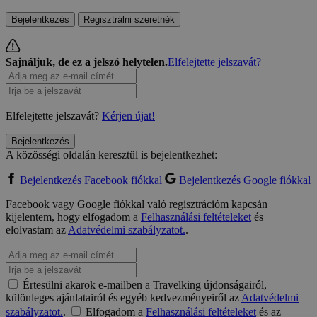
Bejelentkezés
Regisztrálni szeretnék
Sajnáljuk, de ez a jelszó helytelen.
Elfelejtette jelszavát?
Elfelejtette jelszavát?
Kérjen újat!
Bejelentkezés
A közösségi oldalán keresztül is bejelentkezhet:
Bejelentkezés Facebook fiókkal
Bejelentkezés Google fiókkal
Facebook vagy Google fiókkal való regisztrációm kapcsán
kijelentem, hogy elfogadom a
Felhasználási feltételeket
és
elolvastam az
Adatvédelmi szabályzatot.
.
Értesülni akarok e-mailben a Travelking újdonságairól,
különleges ajánlatairól és egyéb kedvezményeiről az
Adatvédelmi
szabályzatot.
.
Elfogadom a
Felhasználási feltételeket
és az