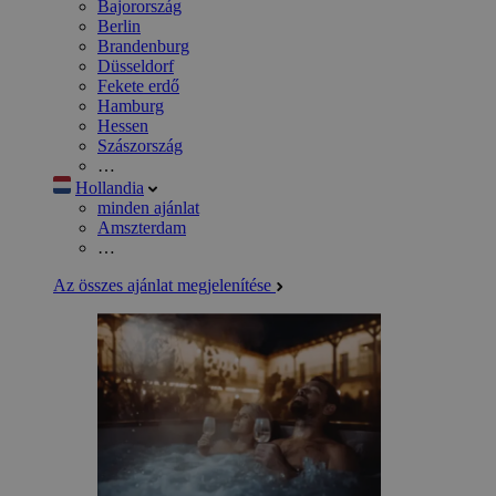
Bajorország
Berlin
Brandenburg
Düsseldorf
Fekete erdő
Hamburg
Hessen
Szászország
…
Hollandia
minden ajánlat
Amszterdam
…
Az összes ajánlat megjelenítése