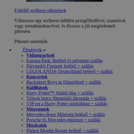
Feltöltő wellness pihenések
Válasszon egy wellness-üdülést pezsgőfürdővel, szaunával
vagy termálmedencével, és élvezze a jól megérdemelt
pihenést.
Pihenni szeretnék
Élmények
Vidámparkok
Europa-Park: Belépő és prémium szállás
Playmobil Funpark belépő + szállás
LEGOLAND® Deutschland belépő + szállás
Koncertek
Backstreet Boys in Düsseldorf + szállás
Kiállítások
Harry Potter™ Stúdió túra + szállás
Trónok harca filmstúdió látogatás + szállás
VIP est a Harry Potter stúdiókban + szállás
Múzeumok
Mercedes-Benz Múzeum belépő + szállás
Porsche és Mercedes múzeum + szállás
Musicalek
Párizsi Moulin Rouge belépő + szállás