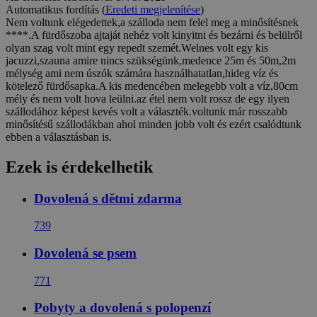
Automatikus fordítás (
Eredeti megjelenítése
)
Nem voltunk elégedettek,a szálloda nem felel meg a minősítésnek
****.A fürdőszoba ajtaját nehéz volt kinyitni és bezárni és belülről
olyan szag volt mint egy repedt szemét.Welnes volt egy kis
jacuzzi,szauna amire nincs szükségünk,medence 25m és 50m,2m
mélység ami nem úszók számára használhatatlan,hideg víz és
kötelező fürdősapka.A kis medencében melegebb volt a víz,80cm
mély és nem volt hova leülni.az étel nem volt rossz de egy ilyen
szállodához képest kevés volt a választék.voltunk már rosszabb
minősítésű szállodákban ahol minden jobb volt és ezért csalódtunk
ebben a választásban is.
Ezek is érdekelhetik
Dovolená s dětmi zdarma
739
Dovolená se psem
771
Pobyty a dovolená s polopenzí