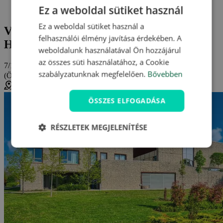
Akademia Hotel ****
Ez a weboldal sütiket használ
Vélemények és értékelések: Akademia Hotel ****
Ez a weboldal sütiket használ a
Vélemények és értékelések: Akademia
felhasználói élmény javítása érdekében. A
Hotel **** (Balaton)
weboldalunk használatával Ön hozzájárul
az összes süti használatához, a Cookie
7/10
szabályzatunknak megfelelően.
Bővebben
(Összesen
1 értékelés
)
Standard
Balatonfüred, Magyarország (
Térkép megjelenítése
)
ÖSSZES ELFOGADÁSA
RÉSZLETEK MEGJELENÍTÉSE