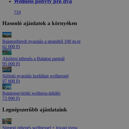
Wellness pobyty pro dva
719
Hasonló ajánlatok a környéken
Balatonfüredi nyaralás a strandtól 100 m-re
62 000 Ft
Alsóörsi pihenés a Balaton partnál
95 000 Ft
Siófoki nyaralás korlátlan wellnessel
97 800 Ft
Balatongyöröki wellness-üdülés
73 990 Ft
Legnépszerűbb ajánlataink
Sümegi pihenés wellnessel + lovagi torna