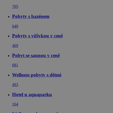
705
Pobyty s bazénem
649
Pobyty s vířivkou v ceně
469
Pobyt se saunou v ceně
681
Wellness pobyty s dětmi
493
Hotel u aquaparku
164