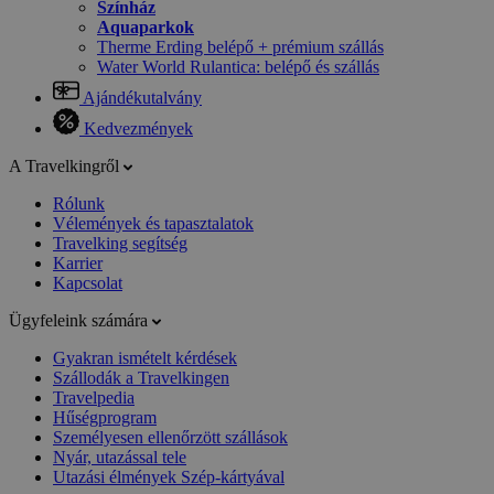
Színház
Aquaparkok
Therme Erding belépő + prémium szállás
Water World Rulantica: belépő és szállás
Ajándékutalvány
Kedvezmények
A Travelkingről
Rólunk
Vélemények és tapasztalatok
Travelking segítség
Karrier
Kapcsolat
Ügyfeleink számára
Gyakran ismételt kérdések
Szállodák a Travelkingen
Travelpedia
Hűségprogram
Személyesen ellenőrzött szállások
Nyár, utazással tele
Utazási élmények Szép-kártyával