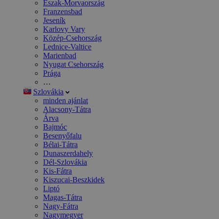
Észak-Morvaország
Franzensbad
Jeseník
Karlovy Vary
Közép-Csehország
Lednice-Valtice
Marienbad
Nyugat Csehország
Prága
…
Szlovákia
minden ajánlat
Alacsony-Tátra
Árva
Bajmóc
Besenyőfalu
Bélai-Tátra
Dunaszerdahely
Dél-Szlovákia
Kis-Fátra
Kiszucai-Beszkidek
Liptó
Magas-Tátra
Nagy-Fátra
Nagymegyer