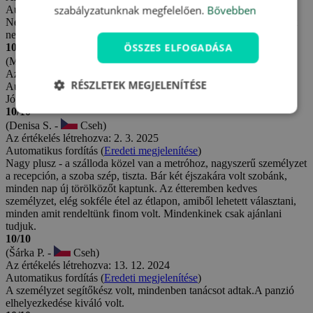
szabályzatunknak megfelelően.
Bővebben
Automatikus fordítás (
Eredeti megjelenítése
)
Nem igazán illik a leírás, az étel jó volt, de az egyetlen dolog, amit
nem szerettünk, hogy egy macska futott be a konyhába.
ÖSSZES ELFOGADÁSA
10/10
(Michal R. -
Szlovákia)
Az értékelés létrehozva: 5. 3. 2025
RÉSZLETEK MEGJELENÍTÉSE
Automatikus fordítás (
Eredeti megjelenítése
)
Jó
10/10
(Denisa S. -
Cseh)
Az értékelés létrehozva: 2. 3. 2025
Automatikus fordítás (
Eredeti megjelenítése
)
Nagy plusz - a szálloda közel van a metróhoz, nagyszerű személyzet
a recepción, a szoba szép, tiszta. Bár két éjszakára volt szobánk,
minden nap új törölközőt kaptunk. Az étteremben kedves
személyzet, elég sokféle étel az étlapon, amiből lehetett választani,
minden amit rendeltünk finom volt. Mindenkinek csak ajánlani
tudjuk.
10/10
(Šárka P. -
Cseh)
Az értékelés létrehozva: 13. 12. 2024
Automatikus fordítás (
Eredeti megjelenítése
)
A személyzet segítőkész volt, mindenben tanácsot adtak.A panzió
elhelyezkedése kiváló volt.