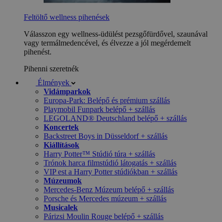
Feltöltő wellness pihenések
Válasszon egy wellness-üdülést pezsgőfürdővel, szaunával
vagy termálmedencével, és élvezze a jól megérdemelt
pihenést.
Pihenni szeretnék
Élmények
Vidámparkok
Europa-Park: Belépő és prémium szállás
Playmobil Funpark belépő + szállás
LEGOLAND® Deutschland belépő + szállás
Koncertek
Backstreet Boys in Düsseldorf + szállás
Kiállítások
Harry Potter™ Stúdió túra + szállás
Trónok harca filmstúdió látogatás + szállás
VIP est a Harry Potter stúdiókban + szállás
Múzeumok
Mercedes-Benz Múzeum belépő + szállás
Porsche és Mercedes múzeum + szállás
Musicalek
Párizsi Moulin Rouge belépő + szállás