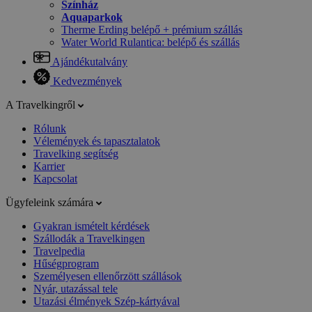
Színház
Aquaparkok
Therme Erding belépő + prémium szállás
Water World Rulantica: belépő és szállás
Ajándékutalvány
Kedvezmények
A Travelkingről
Rólunk
Vélemények és tapasztalatok
Travelking segítség
Karrier
Kapcsolat
Ügyfeleink számára
Gyakran ismételt kérdések
Szállodák a Travelkingen
Travelpedia
Hűségprogram
Személyesen ellenőrzött szállások
Nyár, utazással tele
Utazási élmények Szép-kártyával