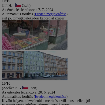
10/10
(Jiří H. -
Cseh)
Az értékelés létrehozva: 7. 7. 2024
Automatikus fordítás (
Eredeti megjelenítése
)
étel jó, tömegközlekedési kapcsolat szuper
10/10
(Zdeňka K. -
Cseh)
Az értékelés létrehozva: 20. 6. 2024
Automatikus fordítás (
Eredeti megjelenítése
)
Kiváló helyen, közvetlenül a metró és a villamos mellett, jól
felszerelt szoba hűtőszekrénnyel, kiváló reggeli.