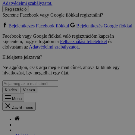
Adatvédelmi szabályzatot.
.
Regisztráció
Szeretne Facebook vagy Google fiókkal regisztrálni?
Bejelentkezés Facebook fiókkal
Bejelentkezés Google fiókkal
Facebook vagy Google fiókkal való regisztrációm kapcsán
kijelentem, hogy elfogadom a
Felhasználási feltételeket
és
elolvastam az
Adatvédelmi szabályzatot.
.
Elfelejtette jelszavát?
Ne aggódjon, csak adja meg e-mail címét, ahova küldünk egy
hivatkozást, így megadhat egy újat.
Küldés
Vissza
Menu
Zavřít menu