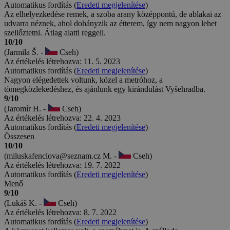
Automatikus fordítás (
Eredeti megjelenítése
)
Az elhelyezkedése remek, a szoba arany középpontú, de ablakai az
udvarra néznek, ahol dohányzik az étterem, így nem nagyon lehet
szellőztetni. Átlag alatti reggeli.
10/10
(Jarmila Š. -
Cseh)
Az értékelés létrehozva: 11. 5. 2023
Automatikus fordítás (
Eredeti megjelenítése
)
Nagyon elégedettek voltunk, közel a metróhoz, a
tömegközlekedéshez, és ajánlunk egy kirándulást Vyšehradba.
9/10
(Jaromír H. -
Cseh)
Az értékelés létrehozva: 22. 4. 2023
Automatikus fordítás (
Eredeti megjelenítése
)
Összesen
10/10
(miluskafenclova@seznam.cz M. -
Cseh)
Az értékelés létrehozva: 19. 7. 2022
Automatikus fordítás (
Eredeti megjelenítése
)
Menő
9/10
(Lukáš K. -
Cseh)
Az értékelés létrehozva: 8. 7. 2022
Automatikus fordítás (
Eredeti megjelenítése
)