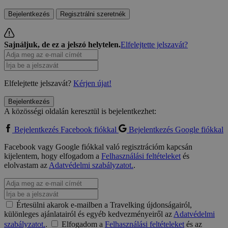
Bejelentkezés
Regisztrálni szeretnék
Sajnáljuk, de ez a jelszó helytelen.
Elfelejtette jelszavát?
Elfelejtette jelszavát?
Kérjen újat!
Bejelentkezés
A közösségi oldalán keresztül is bejelentkezhet:
Bejelentkezés Facebook fiókkal
Bejelentkezés Google fiókkal
Facebook vagy Google fiókkal való regisztrációm kapcsán
kijelentem, hogy elfogadom a
Felhasználási feltételeket
és
elolvastam az
Adatvédelmi szabályzatot.
.
Értesülni akarok e-mailben a Travelking újdonságairól,
különleges ajánlatairól és egyéb kedvezményeiről az
Adatvédelmi
szabályzatot.
.
Elfogadom a
Felhasználási feltételeket
és az