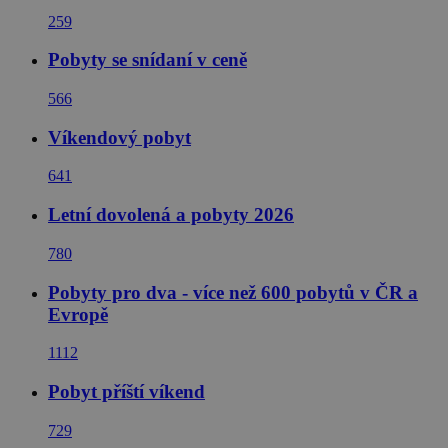
259
Pobyty se snídaní v ceně
566
Víkendový pobyt
641
Letní dovolená a pobyty 2026
780
Pobyty pro dva - více než 600 pobytů v ČR a
Evropě
1112
Pobyt příští víkend
729