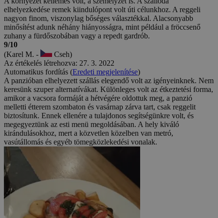
A környezet kellemes volt, a személyzet is. A szálloda
elhelyezkedése remek kiindulópont volt úti célunkhoz. A reggeli
nagyon finom, viszonylag bőséges választékkal. Alacsonyabb
minősítést adunk néhány hiányosságra, mint például a fröccsenő
zuhany a fürdőszobában vagy a repedt gardrób.
9/10
(Karel M. -
Cseh)
Az értékelés létrehozva: 27. 3. 2022
Automatikus fordítás (
Eredeti megjelenítése
)
A panzióban elhelyezett szállás elegendő volt az igényeinknek. Nem
keresünk szuper alternatívákat. Különleges volt az étkeztetési forma,
amikor a vacsora formáját a hétvégére oldottuk meg, a panzió
melletti étterem szombaton és vasárnap zárva tart, csak reggelit
biztosítunk. Ennek ellenére a tulajdonos segítségünkre volt, és
megegyeztünk az esti menü megoldásában. A hely kiváló
kirándulásokhoz, mert a közvetlen közelben van metró,
vasútállomás és egyéb tömegközlekedési vonalak.