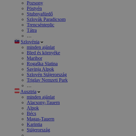
Pozsony
Pöstyén
Stubnyafürdő
Szlovák Paradicsom
Trencsénteplic
Tátra
…
Szlovénia
minden ajánlat
Bled és környéke
Maribor
Rogaška Slatina
Savinja Alpok
Szlovén Stájerország
Triglav Nemzeti Park
…
Ausztria
minden ajánlat
Alacsony-Tauern
Alpok
Bécs
Magas-Tauern
Karintia
Stájerország
…