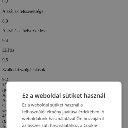
9,2
A szállás felszereltsége
8,9
A szállás elhelyezkedése
9,4
Ellátás
9,5
Szállodai szolgáltatások
9,2
7/10
(iveta V. -
Cseh)
Ez a weboldal sütiket használ
Az értékelés létrehozva: 20. 6. 2026
Automatikus fordítás (
Eredeti megjelenítése
)
Ez a weboldal sütiket használ a
Csak egy éjszakát töltöttünk itt, reggelivel. Új ágyakra lenne
szükség. Nyikorognak a rugók.
felhasználói élmény javítása érdekében. A
4/10
weboldalunk használatával Ön hozzájárul
(Miroslava S. -
Szlovákia)
az összes süti használatához, a Cookie
Az értékelés létrehozva: 13. 5. 2025