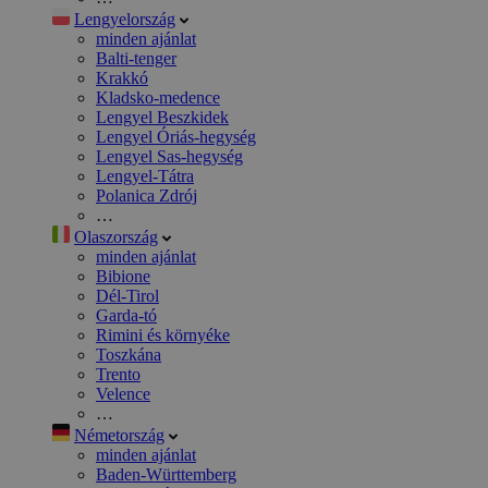
Lengyelország
minden ajánlat
Balti-tenger
Krakkó
Kladsko-medence
Lengyel Beszkidek
Lengyel Óriás-hegység
Lengyel Sas-hegység
Lengyel-Tátra
Polanica Zdrój
…
Olaszország
minden ajánlat
Bibione
Dél-Tirol
Garda-tó
Rimini és környéke
Toszkána
Trento
Velence
…
Németország
minden ajánlat
Baden-Württemberg