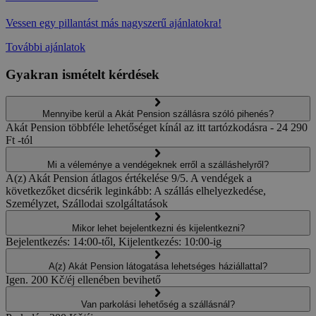
Vessen egy pillantást más nagyszerű ajánlatokra!
További ajánlatok
Gyakran ismételt kérdések
Mennyibe kerül a Akát Pension szállásra szóló pihenés?
Akát Pension többféle lehetőséget kínál az itt tartózkodásra - 24 290
Ft -tól
Mi a véleménye a vendégeknek erről a szálláshelyről?
A(z) Akát Pension átlagos értékelése 9/5. A vendégek a
következőket dicsérik leginkább: A szállás elhelyezkedése,
Személyzet, Szállodai szolgáltatások
Mikor lehet bejelentkezni és kijelentkezni?
Bejelentkezés: 14:00-től, Kijelentkezés: 10:00-ig
A(z) Akát Pension látogatása lehetséges háziállattal?
Igen. 200 Kč/éj ellenében bevihető
Van parkolási lehetőség a szállásnál?