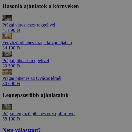
Hasonló ajánlatok a környéken
Prágai városnézés reggelivel
41 890 Ft
Fényűző pihenés Prága központjában
34 190 Ft
Prágai pihenés reggelivel
30 590 Ft
Prágai pihenés az Óvásos térnél
30 690 Ft
Legnépszerűbb ajánlataink
Prága: fényűző pihenés pezsgőfürdővel
58 190 Ft
Nem választott?