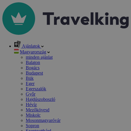
Ajánlatok
Magyarország
minden ajánlat
Balaton
Bogács
Budapest
Bük
Eger
Egerszalók
Győr
Hajdúszoboszló
Hévíz
Mezőkövesd
Miskolc
Mosonmagyaróvár
Sopron
Szentgotthárd