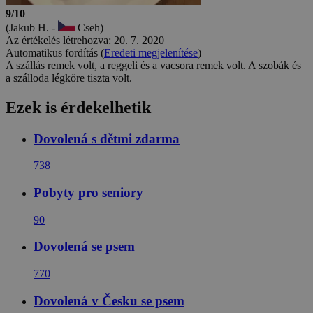
9/10
(Jakub H. -
Cseh)
Az értékelés létrehozva: 20. 7. 2020
Automatikus fordítás (
Eredeti megjelenítése
)
A szállás remek volt, a reggeli és a vacsora remek volt. A szobák és
a szálloda légköre tiszta volt.
Ezek is érdekelhetik
Dovolená s dětmi zdarma
738
Pobyty pro seniory
90
Dovolená se psem
770
Dovolená v Česku se psem