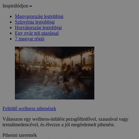
Inspirálódjon
Magyarország legjobbjai
Szlovénia legjobbjai
Horvátország legjobbjai
Egy nyár teli utazással
7 magyar régió
Feltöltő wellness pihenések
Válasszon egy wellness-üdülést pezsgőfürdővel, szaunával vagy
termálmedencével, és élvezze a jól megérdemelt pihenést.
Pihenni szeretnék