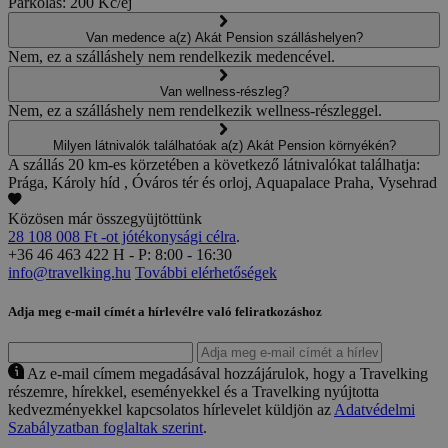
Parkolás: 200 Kč/éj
Van medence a(z) Akát Pension szálláshelyen?
Nem, ez a szálláshely nem rendelkezik medencével.
Van wellness-részleg?
Nem, ez a szálláshely nem rendelkezik wellness-részleggel.
Milyen látnivalók találhatóak a(z) Akát Pension környékén?
A szállás 20 km-es körzetében a következő látnivalókat találhatja:
Prága, Károly híd , Óváros tér és orloj, Aquapalace Praha, Vysehrad
Közösen már összegyüjtöttünk
28 108 008 Ft -ot jótékonysági célra
.
+36 46 463 422
H - P: 8:00 - 16:30
info@travelking.hu
További elérhetőségek
Adja meg e-mail címét a hírlevélre való feliratkozáshoz
Az e-mail címem megadásával hozzájárulok, hogy a Travelking
részemre, hírekkel, eseményekkel és a Travelking nyújtotta
kedvezményekkel kapcsolatos hírlevelet küldjön az
Adatvédelmi
Szabályzatban foglaltak szerint
.