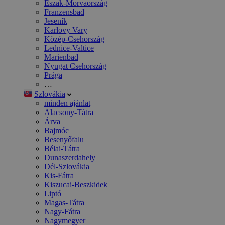
Észak-Morvaország
Franzensbad
Jeseník
Karlovy Vary
Közép-Csehország
Lednice-Valtice
Marienbad
Nyugat Csehország
Prága
…
Szlovákia
minden ajánlat
Alacsony-Tátra
Árva
Bajmóc
Besenyőfalu
Bélai-Tátra
Dunaszerdahely
Dél-Szlovákia
Kis-Fátra
Kiszucai-Beszkidek
Liptó
Magas-Tátra
Nagy-Fátra
Nagymegyer