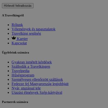
Hírlevél feliratkozás
A Travelkingről
Rólunk
Vélemények és tapasztalatok
Travelking segítség
Karrier
Kapcsolat
Ügyfeleink számára
Gyakran ismételt kérdések
Szállodák a Travelkingen
Travelpedia
Hűségprogram
Személyesen ellenőrzött szállások
Fedezze fel Magyarország legjobbjait
Nyár, utazással tele
Utazási élmények Szép-kártyával
Partnerek számára