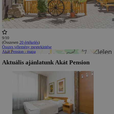
9/10
(Összesen
20 értékelés
)
Összes vélemény megtekintése
Akát Pension - mapa
Aktuális ajánlatunk Akát Pension