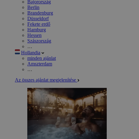
Bajorország
Berlin
Brandenburg
Düsseldorf
Fekete erdő
Hamburg
Hessen
Szászország
…
Hollandia
minden ajánlat
Amszterdam
…
Az összes ajánlat megjelenítése