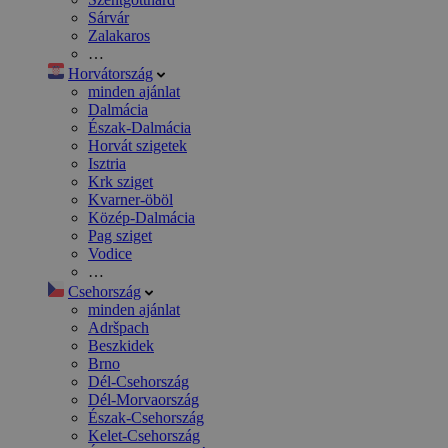
Sárvár
Zalakaros
…
Horvátország
minden ajánlat
Dalmácia
Észak-Dalmácia
Horvát szigetek
Isztria
Krk sziget
Kvarner-öböl
Közép-Dalmácia
Pag sziget
Vodice
…
Csehország
minden ajánlat
Adršpach
Beszkidek
Brno
Dél-Csehország
Dél-Morvaország
Észak-Csehország
Kelet-Csehország