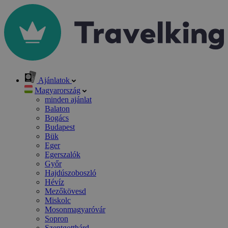
Ajánlatok
Magyarország
minden ajánlat
Balaton
Bogács
Budapest
Bük
Eger
Egerszalók
Győr
Hajdúszoboszló
Hévíz
Mezőkövesd
Miskolc
Mosonmagyaróvár
Sopron
Szentgotthárd