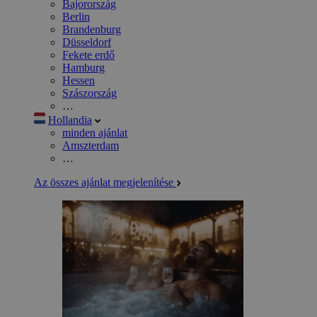
Bajorország
Berlin
Brandenburg
Düsseldorf
Fekete erdő
Hamburg
Hessen
Szászország
…
Hollandia
minden ajánlat
Amszterdam
…
Az összes ajánlat megjelenítése