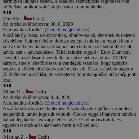
bármilyen időjárás esetén. A szálloda személyzete segítőkész volt,
különösen amikor szállásfoglaláskor kommunikáltak.
9/10
(Pavel S. -
Cseh)
Az értékelés létrehozva: 30. 8. 2020
Automatikus fordítás (
Eredeti megjelenítése
)
A szállás új, tiszta, a központban, túraútvonalak, éttermek és üzletek
közelében. Sajnos néhány dolog meglepett minket: a reggeli benne
volt az utalvány árában, de sajnos nem tartalmazott semmiféle italt -
kávét, teát -, ami szokásos. Tehát minden reggel 4 Euro 2 kávéért.
Továbbá a szállásadó nem tudta az egész héten átadni a TATRY
kártyát, amely lehetővé teszi a vendégek számára, hogy igénybe
vegyék a közlekedési kedvezményeket stb. Összességében nagyon
jól értékelem a szállást, de a részletek finomhangolása után még jobb
lesz.
9/10
(Milan O. -
Cseh)
Az értékelés létrehozva: 8. 8. 2020
Automatikus fordítás (
Eredeti megjelenítése
)
A szálloda környezete kellemes. A személyzet segítőkész, mindent
megtettünk, amire jogosult voltunk. Csak a reggeli hiányzott minden
italnál, legalábbis tea vagy fehér kávé. Ezt elmulasztottuk, és
egyetlen tartózkodás alatt sem fordult elő velünk.
8/10
(Martina Z. -
Cseh)