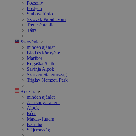
Pozsony
Pöstyén
Stubnyafürdő
Szlovák Paradicsom
Trencsénteplic
Tátra
…
Szlovénia
minden ajánlat
Bled és környéke
Maribor
Rogaška Slatina
Savinja Alpok
Szlovén Stájerország
Triglav Nemzeti Park
…
Ausztria
minden ajánlat
Alacsony-Tauern
Alpok
Bécs
Magas-Tauern
Karintia
Stájerország
…