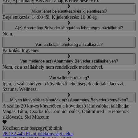
A(z) Apartmány Belveder átlagos értékelése 9/10.
Mikor lehet bejelentkezni és kijelentkezni?
Bejelentkezés: 14:00-től, Kijelentkezés: 10:00-ig
A(z) Apartmány Belveder látogatása lehetséges háziállattal?
Nem.
Van parkolási lehetőség a szállásnál?
Parkolás: Ingyenes
Van medence a(z) Apartmány Belveder szálláshelyen?
Nem, ez a szálláshely nem rendelkezik medencével.
Van wellness-részleg?
Igen, a szálláshelyen a következő lehetőségek adottak: Jacuzzi,
Szauna, Wellness.
Milyen látnivalók találhatóak a(z) Apartmány Belveder környékén?
A szállás 20 km-es körzetében a következő látnivalókat találhatja:
Magas-Tátra, Csorba-tó, Lomnici-csúcs, Ótátrafüred - Hrebienok
siklóvasút, Ski Múzeum
Közösen már összegyüjtöttünk
28 132 445 Ft -ot jótékonysági célra
.