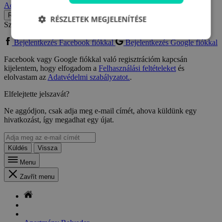
Adatvédelmi szabályzatot.
.
Regisztráció
RÉSZLETEK MEGJELENÍTÉSE
Szeretne Facebook vagy Google fiókkal regisztrálni?
Bejelentkezés Facebook fiókkal
Bejelentkezés Google fiókkal
Facebook vagy Google fiókkal való regisztrációm kapcsán
kijelentem, hogy elfogadom a
Felhasználási feltételeket
és
elolvastam az
Adatvédelmi szabályzatot.
.
Elfelejtette jelszavát?
Ne aggódjon, csak adja meg e-mail címét, ahova küldünk egy
hivatkozást, így megadhat egy újat.
Küldés
Vissza
Menu
Zavřít menu