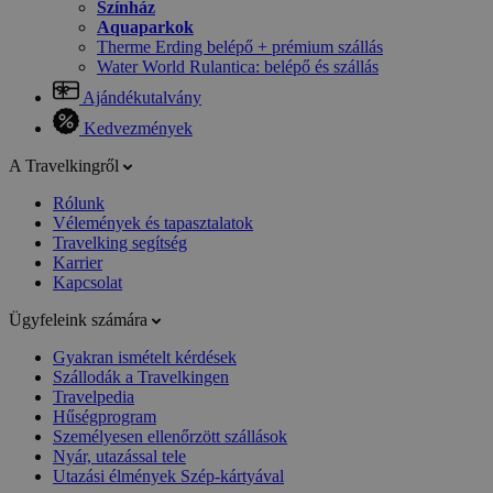
Színház
Aquaparkok
Therme Erding belépő + prémium szállás
Water World Rulantica: belépő és szállás
Ajándékutalvány
Kedvezmények
A Travelkingről
Rólunk
Vélemények és tapasztalatok
Travelking segítség
Karrier
Kapcsolat
Ügyfeleink számára
Gyakran ismételt kérdések
Szállodák a Travelkingen
Travelpedia
Hűségprogram
Személyesen ellenőrzött szállások
Nyár, utazással tele
Utazási élmények Szép-kártyával