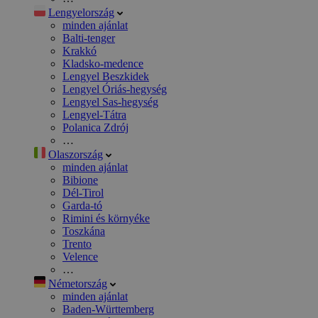
Lengyelország
minden ajánlat
Balti-tenger
Krakkó
Kladsko-medence
Lengyel Beszkidek
Lengyel Óriás-hegység
Lengyel Sas-hegység
Lengyel-Tátra
Polanica Zdrój
…
Olaszország
minden ajánlat
Bibione
Dél-Tirol
Garda-tó
Rimini és környéke
Toszkána
Trento
Velence
…
Németország
minden ajánlat
Baden-Württemberg