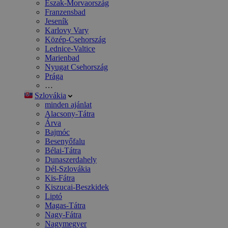
Észak-Morvaország
Franzensbad
Jeseník
Karlovy Vary
Közép-Csehország
Lednice-Valtice
Marienbad
Nyugat Csehország
Prága
…
Szlovákia
minden ajánlat
Alacsony-Tátra
Árva
Bajmóc
Besenyőfalu
Bélai-Tátra
Dunaszerdahely
Dél-Szlovákia
Kis-Fátra
Kiszucai-Beszkidek
Liptó
Magas-Tátra
Nagy-Fátra
Nagymegyer