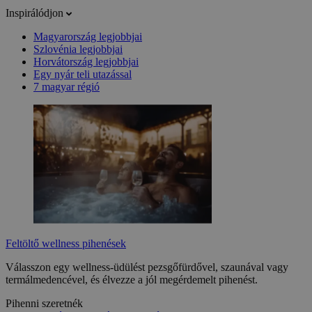
Inspirálódjon
Magyarország legjobbjai
Szlovénia legjobbjai
Horvátország legjobbjai
Egy nyár teli utazással
7 magyar régió
Feltöltő wellness pihenések
Válasszon egy wellness-üdülést pezsgőfürdővel, szaunával vagy
termálmedencével, és élvezze a jól megérdemelt pihenést.
Pihenni szeretnék