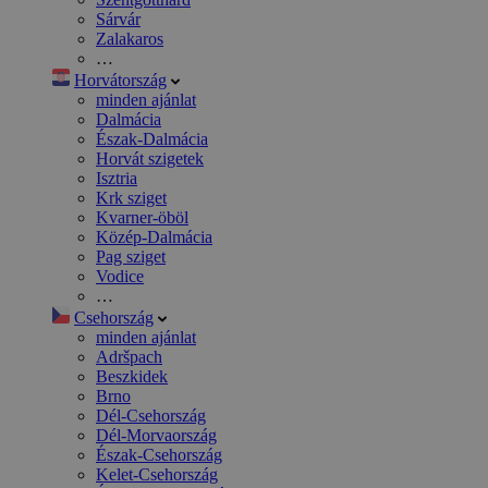
Sárvár
Zalakaros
…
Horvátország
minden ajánlat
Dalmácia
Észak-Dalmácia
Horvát szigetek
Isztria
Krk sziget
Kvarner-öböl
Közép-Dalmácia
Pag sziget
Vodice
…
Csehország
minden ajánlat
Adršpach
Beszkidek
Brno
Dél-Csehország
Dél-Morvaország
Észak-Csehország
Kelet-Csehország