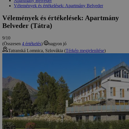
Apartmány Belveder
Vélemények és értékelések: Apartmány Belveder
Vélemények és értékelések: Apartmány
Belveder (Tátra)
9/10
(Összesen
4 értékelés
)
nagyon jó
Tatranská Lomnica, Szlovákia (
Térkép megjelenítése
)