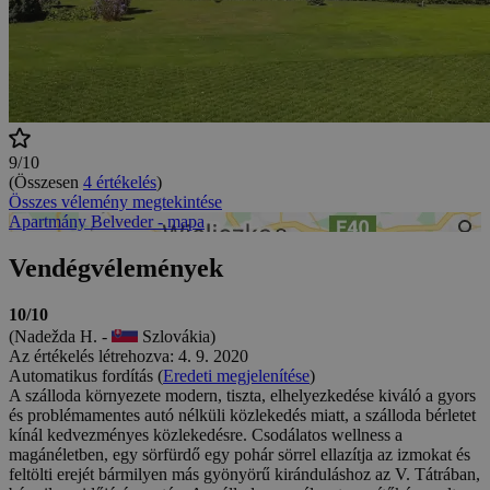
9/10
(Összesen
4 értékelés
)
Összes vélemény megtekintése
Apartmány Belveder - mapa
Vendégvélemények
10/10
(Nadežda H. -
Szlovákia)
Az értékelés létrehozva: 4. 9. 2020
Automatikus fordítás (
Eredeti megjelenítése
)
A szálloda környezete modern, tiszta, elhelyezkedése kiváló a gyors
és problémamentes autó nélküli közlekedés miatt, a szálloda bérletet
kínál kedvezményes közlekedésre. Csodálatos wellness a
magánéletben, egy sörfürdő egy pohár sörrel ellazítja az izmokat és
feltölti erejét bármilyen más gyönyörű kiránduláshoz az V. Tátrában,