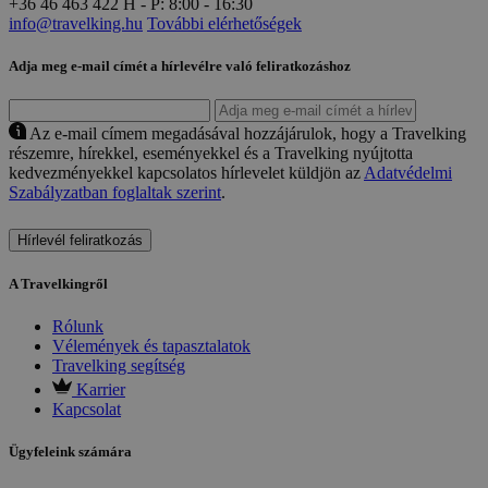
+36 46 463 422
H - P: 8:00 - 16:30
info@travelking.hu
További elérhetőségek
Adja meg e-mail címét a hírlevélre való feliratkozáshoz
Az e-mail címem megadásával hozzájárulok, hogy a Travelking
részemre, hírekkel, eseményekkel és a Travelking nyújtotta
kedvezményekkel kapcsolatos hírlevelet küldjön az
Adatvédelmi
Szabályzatban foglaltak szerint
.
Hírlevél feliratkozás
A Travelkingről
Rólunk
Vélemények és tapasztalatok
Travelking segítség
Karrier
Kapcsolat
Ügyfeleink számára