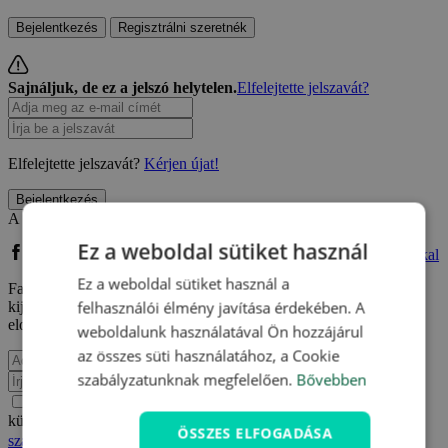
Bejelentkezés
Regisztrálni szeretnék
Sajnáljuk, de ez a jelszó helytelen.
Elfelejtette jelszavát?
Elfelejtette jelszavát?
Kérjen újat!
Bejelentkezés
A közösségi oldalán keresztül is bejelentkezhet:
Ez a weboldal sütiket használ
Bejelentkezés Facebook fiókkal
Bejelentkezés Google fiókkal
Ez a weboldal sütiket használ a
Facebook vagy Google fiókkal való regisztrációm kapcsán
felhasználói élmény javítása érdekében. A
kijelentem, hogy elfogadom a
Felhasználási feltételeket
és
elolvastam az
Adatvédelmi szabályzatot.
.
weboldalunk használatával Ön hozzájárul
az összes süti használatához, a Cookie
szabályzatunknak megfelelően.
Bővebben
Értesülni akarok e-mailben a Travelking újdonságairól,
különleges ajánlatairól és egyéb kedvezményeiről az
Adatvédelmi
ÖSSZES ELFOGADÁSA
szabályzatot.
.
Elfogadom a
Felhasználási feltételeket
és az