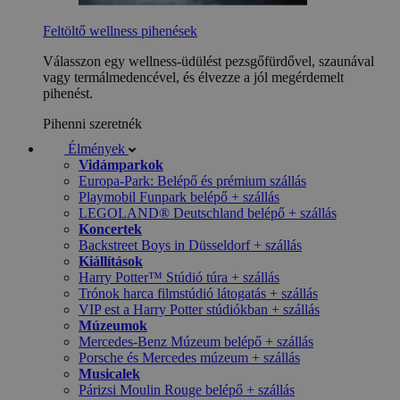
Feltöltő wellness pihenések
Válasszon egy wellness-üdülést pezsgőfürdővel, szaunával
vagy termálmedencével, és élvezze a jól megérdemelt
pihenést.
Pihenni szeretnék
Élmények
Vidámparkok
Europa-Park: Belépő és prémium szállás
Playmobil Funpark belépő + szállás
LEGOLAND® Deutschland belépő + szállás
Koncertek
Backstreet Boys in Düsseldorf + szállás
Kiállítások
Harry Potter™ Stúdió túra + szállás
Trónok harca filmstúdió látogatás + szállás
VIP est a Harry Potter stúdiókban + szállás
Múzeumok
Mercedes-Benz Múzeum belépő + szállás
Porsche és Mercedes múzeum + szállás
Musicalek
Párizsi Moulin Rouge belépő + szállás