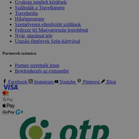
Gyakran ismételt kérdések
Szállodák a Travelkingen
Travelpedia
Hűségprogram
Személyesen ellenőrzött szállások
Fedezze fel Magyarország legjobbjait
Nyár, utazással tele
Utazási élmények Szép-kártyával
Partnerek számára
Partner szeretnék lenni
Bejelentkezés az extranetbe
Facebook
Instagram
Youtube
Pinterest
Blog