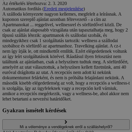
Az értékelés létrehozva: 2. 3. 2020
Automatikus fordítás (
Eredeti megjelenítése
)
A szálloda környezete nagyon kellemes, megfelelt a leírásnak. A
kuponon szereplő ajánlat azonban félrevezető - a cím az
Apartmanokat ... reggelivel, wellnessrel és sörfürdővel közli. De
csak az ajánlat alaposabb vizsgálata után tapasztalhatja meg, hogy 2
típusú szállás létezik: apartmanok és szállodai szobák, és
mindegyikhez csak 1 szolgáltatás tartozik: wellness a szállodai
szobához és sörfürdő az apartmanhoz. Travelking ajánlat. A cz-t
nem így írják le, ott mindkettőt említik. Ezért elégedetlenek voltunk
az így leírt szolgáltatások körével. Ráadásul ilyen felosztást nem
találtunk az ajánlatban, csak a helyszínen tudtuk meg. A sörfürdőért,
amelyért az utat választottuk, a helyszínen kellett fizetnünk, ami 40
euróval drágította az utat. A recepciós nem adott ki nekünk
dokumentumot felárként, és nem is próbálta felajánlani nekünk. A
második kisebb elégedetlenség az volt, hogy a recepciós a wellness-t
is szolgálja, így az ügyfeleknek vagy a recepción kell várniuk,
amikor a recepciós megérkezik, vagy a wellness-be, ahol akkor nem
lehet betartani a nevezési határidőket.
Gyakran ismételt kérdések
Mi a véleménye a vendégeknek erről a szálláshelyről?