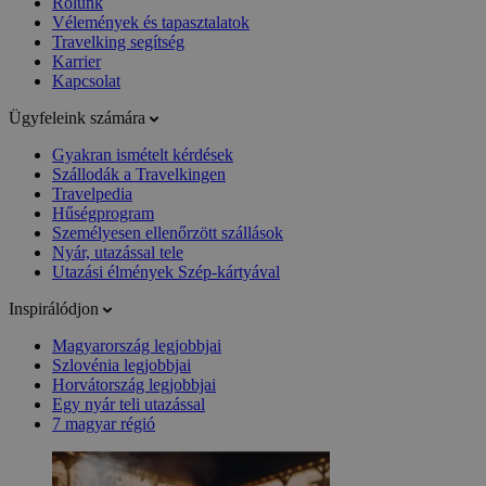
Rólunk
Vélemények és tapasztalatok
Travelking segítség
Karrier
Kapcsolat
Ügyfeleink számára
Gyakran ismételt kérdések
Szállodák a Travelkingen
Travelpedia
Hűségprogram
Személyesen ellenőrzött szállások
Nyár, utazással tele
Utazási élmények Szép-kártyával
Inspirálódjon
Magyarország legjobbjai
Szlovénia legjobbjai
Horvátország legjobbjai
Egy nyár teli utazással
7 magyar régió