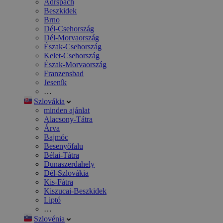
Adršpach
Beszkidek
Brno
Dél-Csehország
Dél-Morvaország
Észak-Csehország
Kelet-Csehország
Észak-Morvaország
Franzensbad
Jeseník
…
Szlovákia
minden ajánlat
Alacsony-Tátra
Árva
Bajmóc
Besenyőfalu
Bélai-Tátra
Dunaszerdahely
Dél-Szlovákia
Kis-Fátra
Kiszucai-Beszkidek
Liptó
…
Szlovénia