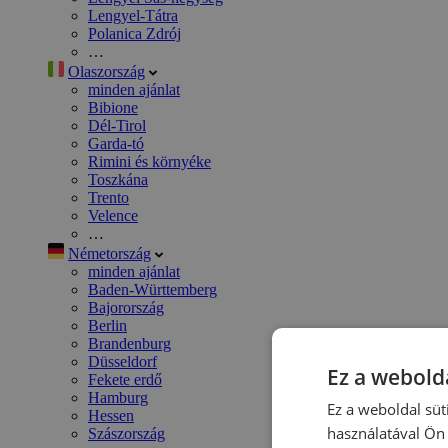
Lengyel-Tátra
Polanica Zdrój
…
Olaszország
minden ajánlat
Bibione
Dél-Tirol
Garda-tó
Rimini és környéke
Toszkána
Trento
Velence
…
Németország
minden ajánlat
Baden-Württemberg
Bajorország
Berlin
Brandenburg
Düsseldorf
Ez a webolda
Fekete erdő
Hamburg
Ez a weboldal süt
Hessen
használatával Ön 
Szászország