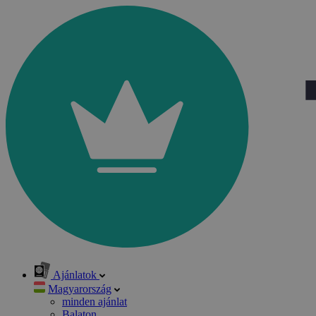
Ajánlatok
Magyarország
minden ajánlat
Balaton