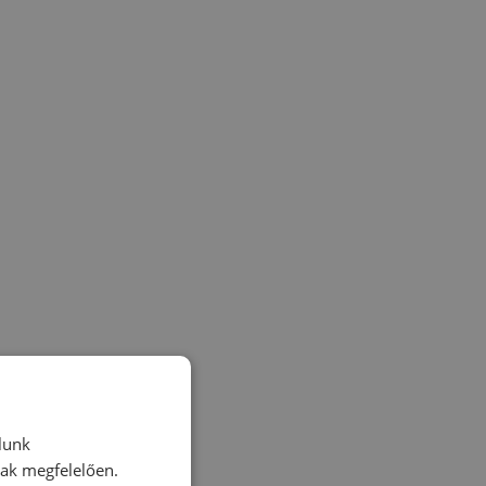
lunk
nak megfelelően.