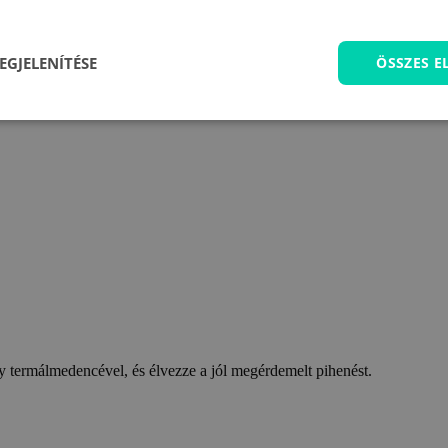
EGJELENÍTÉSE
ÖSSZES 
 termálmedencével, és élvezze a jól megérdemelt pihenést.