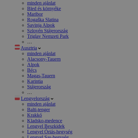
minden ajánlat
Bled és környéke
Maribor
Rogaška Slatina
Savinja Alpok
Szlovén Stájerország
Triglav Nemzeti Park
…
Ausztria
minden ajánlat
Alacsony-Tauern
Alpok
Bécs
Magas-Tauern
Karintia
Stájerország
…
Lengyelország
minden ajánlat
Balti-tenger
Krakkó
Kladsko-medence
Lengyel Beszkidek
Lengyel Óriás-hegység
Lengyel Sas-hegység