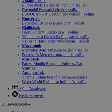
Vidámparkok
Europa-Park: Belépő és prémium szállás
Playmobil Funpark belépő + szállás
LEGOLAND® Deutschland belépő + szállás
Koncertek
Backstreet Boys in Düsseldorf + szállás
Kiállítások
Harry Potter™ Stúdió túra + szállás
Trónok harca filmstúdió látogatás + szállás
VIP est a Harry Potter stúdiókban + szállás
Múzeumok
Mercedes-Benz Múzeum belépő + szállás
Porsche és Mercedes múzeum + szállás
Musicalek
Párizsi Moulin Rouge belépő + szállás
Színház
Aquaparkok
Therme Erding belépő + prémium szállás
Water World Rulantica: belépő és szállás
Ajándékutalvány
Kedvezmények
A Travelkingről