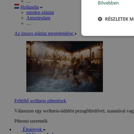
…
Bővebben
Hollandia
minden ajánlat
Amszterdam
RÉSZLETEK M
…
Az összes ajánlat megjelenítése
Feltöltő wellness pihenések
Válasszon egy wellness-üdülést pezsgőfürdővel, szaunával vagy
Pihenni szeretnék
Élmények