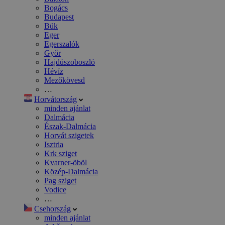
Bogács
Budapest
Bük
Eger
Egerszalók
Győr
Hajdúszoboszló
Hévíz
Mezőkövesd
…
Horvátország
minden ajánlat
Dalmácia
Észak-Dalmácia
Horvát szigetek
Isztria
Krk sziget
Kvarner-öböl
Közép-Dalmácia
Pag sziget
Vodice
…
Csehország
minden ajánlat