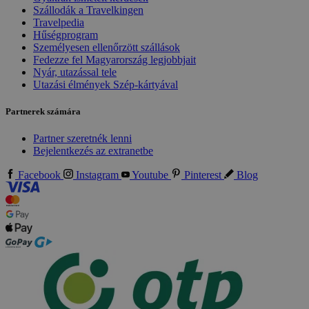
Szállodák a Travelkingen
Travelpedia
Hűségprogram
Személyesen ellenőrzött szállások
Fedezze fel Magyarország legjobbjait
Nyár, utazással tele
Utazási élmények Szép-kártyával
Partnerek számára
Partner szeretnék lenni
Bejelentkezés az extranetbe
Facebook
Instagram
Youtube
Pinterest
Blog