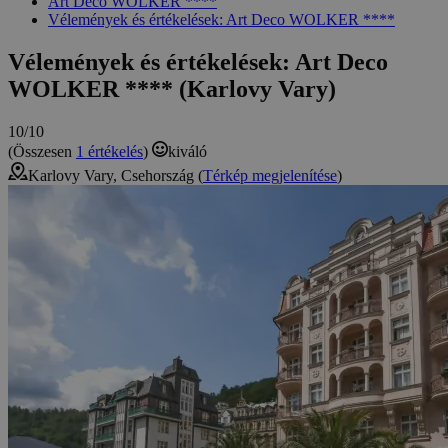
Art Deco WOLKER ****
Vélemények és értékelések: Art Deco WOLKER ****
Vélemények és értékelések: Art Deco
WOLKER **** (Karlovy Vary)
10/10
(Összesen
1 értékelés
)
kiváló
Karlovy Vary, Csehország (
Térkép megjelenítése
)