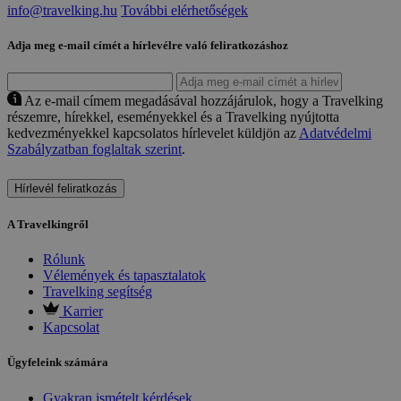
info@travelking.hu
További elérhetőségek
Adja meg e-mail címét a hírlevélre való feliratkozáshoz
Az e-mail címem megadásával hozzájárulok, hogy a Travelking
részemre, hírekkel, eseményekkel és a Travelking nyújtotta
kedvezményekkel kapcsolatos hírlevelet küldjön az
Adatvédelmi
Szabályzatban foglaltak szerint
.
Hírlevél feliratkozás
A Travelkingről
Rólunk
Vélemények és tapasztalatok
Travelking segítség
Karrier
Kapcsolat
Ügyfeleink számára
Gyakran ismételt kérdések