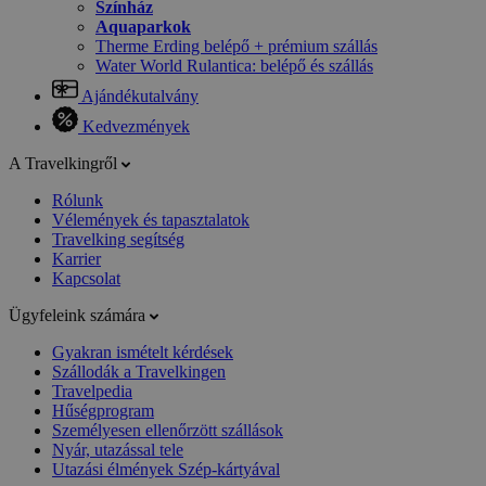
Színház
Aquaparkok
Therme Erding belépő + prémium szállás
Water World Rulantica: belépő és szállás
Ajándékutalvány
Kedvezmények
A Travelkingről
Rólunk
Vélemények és tapasztalatok
Travelking segítség
Karrier
Kapcsolat
Ügyfeleink számára
Gyakran ismételt kérdések
Szállodák a Travelkingen
Travelpedia
Hűségprogram
Személyesen ellenőrzött szállások
Nyár, utazással tele
Utazási élmények Szép-kártyával