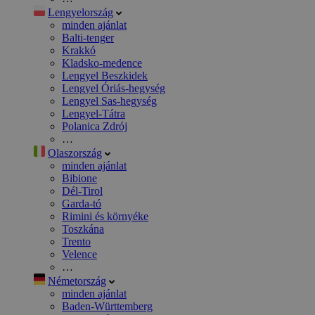
Lengyelország
minden ajánlat
Balti-tenger
Krakkó
Kladsko-medence
Lengyel Beszkidek
Lengyel Óriás-hegység
Lengyel Sas-hegység
Lengyel-Tátra
Polanica Zdrój
…
Olaszország
minden ajánlat
Bibione
Dél-Tirol
Garda-tó
Rimini és környéke
Toszkána
Trento
Velence
…
Németország
minden ajánlat
Baden-Württemberg