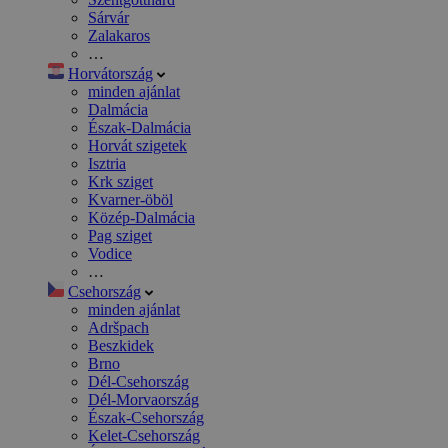
Sárvár
Zalakaros
…
Horvátország
minden ajánlat
Dalmácia
Észak-Dalmácia
Horvát szigetek
Isztria
Krk sziget
Kvarner-öböl
Közép-Dalmácia
Pag sziget
Vodice
…
Csehország
minden ajánlat
Adršpach
Beszkidek
Brno
Dél-Csehország
Dél-Morvaország
Észak-Csehország
Kelet-Csehország