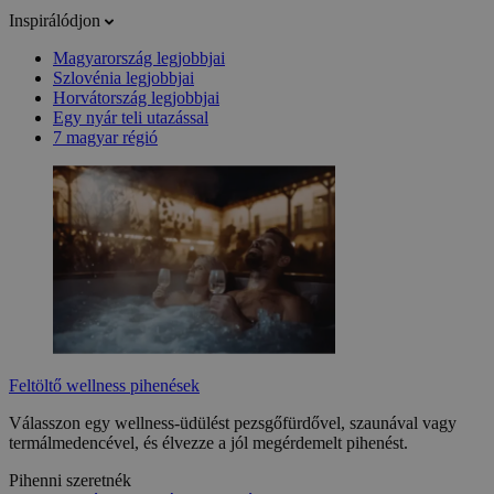
Inspirálódjon
Magyarország legjobbjai
Szlovénia legjobbjai
Horvátország legjobbjai
Egy nyár teli utazással
7 magyar régió
Feltöltő wellness pihenések
Válasszon egy wellness-üdülést pezsgőfürdővel, szaunával vagy
termálmedencével, és élvezze a jól megérdemelt pihenést.
Pihenni szeretnék