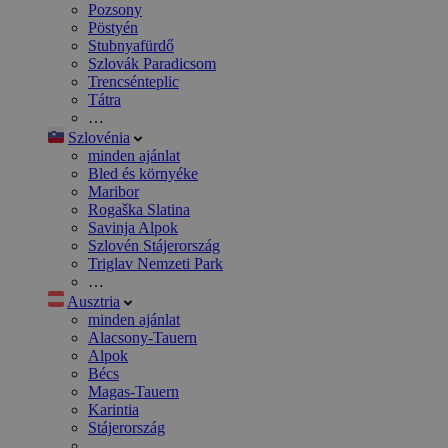
Pozsony
Pöstyén
Stubnyafürdő
Szlovák Paradicsom
Trencsénteplic
Tátra
…
Szlovénia
minden ajánlat
Bled és környéke
Maribor
Rogaška Slatina
Savinja Alpok
Szlovén Stájerország
Triglav Nemzeti Park
…
Ausztria
minden ajánlat
Alacsony-Tauern
Alpok
Bécs
Magas-Tauern
Karintia
Stájerország
…