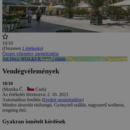
10/10
(Összesen
1 értékelés
)
Összes vélemény megtekintése
Art Deco WOLKER **** - mapa
Vendégvélemények
10/10
(Monika Č. -
Cseh)
Az értékelés létrehozva: 2. 10. 2023
Automatikus fordítás (
Eredeti megjelenítése
)
Minden abszolút elsőrangú. Gyönyörű szállás, nagyszerű wellness,
rengeteg étel.
Gyakran ismételt kérdések