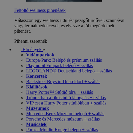
Feltöltő wellness pihenések
Válasszon egy wellness-üdülést pezsgőfürdővel, szaunával
vagy termálmedencével, és élvezze a jól megérdemelt
pihenést.
Pihenni szeretnék
Élmények
Vidámparkok
Europa-Park: Belépő és prémium szállás
Playmobil Funpark belépő + szállás
LEGOLAND® Deutschland belépő + szállás
Koncertek
Backstreet Boys in Düsseldorf + szállás
Kiállítások
Harry Potter™ Stúdió túra + szállás
Trónok harca filmstúdió látogatás + szállás
VIP est a Harry Potter stúdiókban + szállás
Múzeumok
Mercedes-Benz Múzeum belépő + szállás
Porsche és Mercedes múzeum + szállás
Musicalek
Párizsi Moulin Rouge belépő + szállás