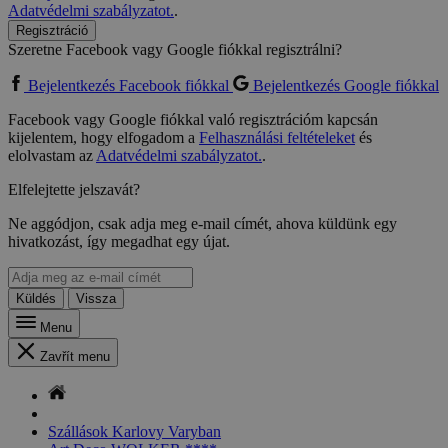
Adatvédelmi szabályzatot.
.
Regisztráció
Szeretne Facebook vagy Google fiókkal regisztrálni?
Bejelentkezés Facebook fiókkal
Bejelentkezés Google fiókkal
Facebook vagy Google fiókkal való regisztrációm kapcsán
kijelentem, hogy elfogadom a
Felhasználási feltételeket
és
elolvastam az
Adatvédelmi szabályzatot.
.
Elfelejtette jelszavát?
Ne aggódjon, csak adja meg e-mail címét, ahova küldünk egy
hivatkozást, így megadhat egy újat.
Küldés
Vissza
Menu
Zavřít menu
Szállások Karlovy Varyban