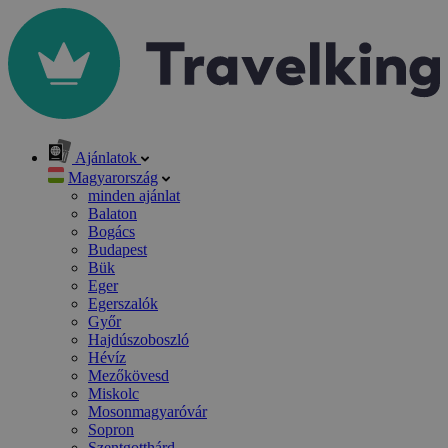
Ajánlatok
Magyarország
minden ajánlat
Balaton
Bogács
Budapest
Bük
Eger
Egerszalók
Győr
Hajdúszoboszló
Hévíz
Mezőkövesd
Miskolc
Mosonmagyaróvár
Sopron
Szentgotthárd