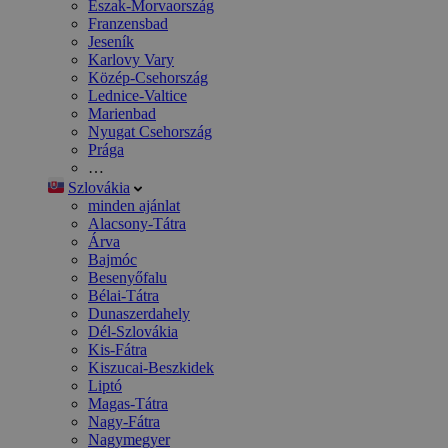
Észak-Morvaország
Franzensbad
Jeseník
Karlovy Vary
Közép-Csehország
Lednice-Valtice
Marienbad
Nyugat Csehország
Prága
…
Szlovákia
minden ajánlat
Alacsony-Tátra
Árva
Bajmóc
Besenyőfalu
Bélai-Tátra
Dunaszerdahely
Dél-Szlovákia
Kis-Fátra
Kiszucai-Beszkidek
Liptó
Magas-Tátra
Nagy-Fátra
Nagymegyer