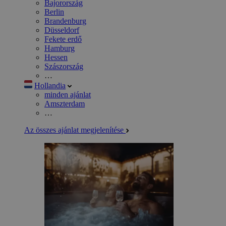
Bajorország
Berlin
Brandenburg
Düsseldorf
Fekete erdő
Hamburg
Hessen
Szászország
…
Hollandia
minden ajánlat
Amszterdam
…
Az összes ajánlat megjelenítése