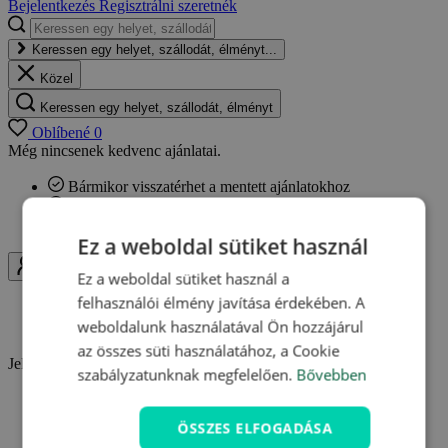
Bejelentkezés
Regisztrálni szeretnék
Keressen egy helyet, szállodát, élményt...
Közel
Keressen egy helyet, szállodát, élményt
Oblíbené
0
Még nincsenek kedvenc ajánlatai.
Bármikor visszatérhet a mentett ajánlatokhoz
Egy helyen megtalálhatja kedvenc ajánlatait
Értesítéseket kaphat az ajánlatok változásairól
Ez a weboldal sütiket használ
Uživatel
Ez a weboldal sütiket használ a
felhasználói élmény javítása érdekében. A
Bejelentkezés
weboldalunk használatával Ön hozzájárul
Regisztrálni szeretnék
az összes süti használatához, a Cookie
Jelentkezzen be és használja ki a Travelking minden előnyét.
szabályzatunknak megfelelően.
Bővebben
Hűségpontok gyűjtése
Kedvenc ajánlatok elmentése
ÖSSZES ELFOGADÁSA
Vásárlások áttekintése