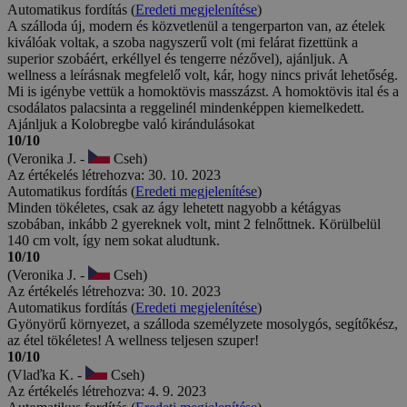
Automatikus fordítás (
Eredeti megjelenítése
)
A szálloda új, modern és közvetlenül a tengerparton van, az ételek
kiválóak voltak, a szoba nagyszerű volt (mi felárat fizettünk a
superior szobáért, erkéllyel és tengerre nézővel), ajánljuk. A
wellness a leírásnak megfelelő volt, kár, hogy nincs privát lehetőség.
Mi is igénybe vettük a homoktövis masszázst. A homoktövis ital és a
csodálatos palacsinta a reggelinél mindenképpen kiemelkedett.
Ajánljuk a Kolobregbe való kirándulásokat
10/10
(Veronika J. -
Cseh)
Az értékelés létrehozva: 30. 10. 2023
Automatikus fordítás (
Eredeti megjelenítése
)
Minden tökéletes, csak az ágy lehetett nagyobb a kétágyas
szobában, inkább 2 gyereknek volt, mint 2 felnőttnek. Körülbelül
140 cm volt, így nem sokat aludtunk.
10/10
(Veronika J. -
Cseh)
Az értékelés létrehozva: 30. 10. 2023
Automatikus fordítás (
Eredeti megjelenítése
)
Gyönyörű környezet, a szálloda személyzete mosolygós, segítőkész,
az étel tökéletes! A wellness teljesen szuper!
10/10
(Vlaďka K. -
Cseh)
Az értékelés létrehozva: 4. 9. 2023