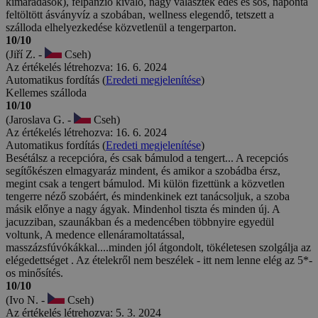
kimaradások), félpanzió kiváló, nagy választék édes és sós, naponta
feltöltött ásványvíz a szobában, wellness elegendő, tetszett a
szálloda elhelyezkedése közvetlenül a tengerparton.
10/10
(Jiří Z. -
Cseh)
Az értékelés létrehozva: 16. 6. 2024
Automatikus fordítás (
Eredeti megjelenítése
)
Kellemes szálloda
10/10
(Jaroslava G. -
Cseh)
Az értékelés létrehozva: 16. 6. 2024
Automatikus fordítás (
Eredeti megjelenítése
)
Besétálsz a recepcióra, és csak bámulod a tengert... A recepciós
segítőkészen elmagyaráz mindent, és amikor a szobádba érsz,
megint csak a tengert bámulod. Mi külön fizettünk a közvetlen
tengerre néző szobáért, és mindenkinek ezt tanácsoljuk, a szoba
másik előnye a nagy ágyak. Mindenhol tiszta és minden új. A
jacuzziban, szaunákban és a medencében többnyire egyedül
voltunk, A medence ellenáramoltatással,
masszázsfúvókákkal....minden jól átgondolt, tökéletesen szolgálja az
elégedettséget . Az ételekről nem beszélek - itt nem lenne elég az 5*-
os minősítés.
10/10
(Ivo N. -
Cseh)
Az értékelés létrehozva: 5. 3. 2024