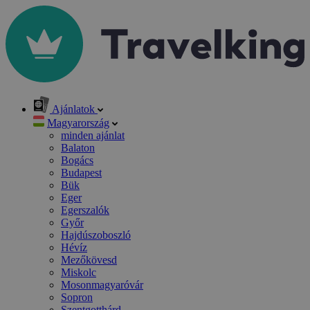
Ajánlatok
Magyarország
minden ajánlat
Balaton
Bogács
Budapest
Bük
Eger
Egerszalók
Győr
Hajdúszoboszló
Hévíz
Mezőkövesd
Miskolc
Mosonmagyaróvár
Sopron
Szentgotthárd