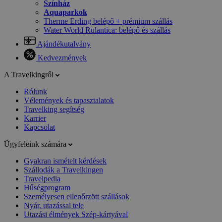
Színház
Aquaparkok
Therme Erding belépő + prémium szállás
Water World Rulantica: belépő és szállás
Ajándékutalvány
Kedvezmények
A Travelkingről
Rólunk
Vélemények és tapasztalatok
Travelking segítség
Karrier
Kapcsolat
Ügyfeleink számára
Gyakran ismételt kérdések
Szállodák a Travelkingen
Travelpedia
Hűségprogram
Személyesen ellenőrzött szállások
Nyár, utazással tele
Utazási élmények Szép-kártyával