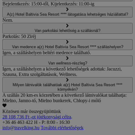
Bejelentkezés: 15:00-től, Kijelentkezés: 11:00-ig
A(z) Hotel Baltivia Sea Resort **** látogatása lehetséges háziállattal?
Nem.
Van parkolási lehetőség a szállásnál?
Parkolás: 50 Zł/éj
Van medence a(z) Hotel Baltivia Sea Resort **** szálláshelyen?
Igen, a szálláshelyen beltéri medence található.
Van wellness-részleg?
Igen, a szálláshelyen a következő lehetőségek adottak: Jacuzzi,
Szauna, Extra szolgáltatások, Wellness.
Milyen látnivalók találhatóak a(z) Hotel Baltivia Sea Resort ****
környékén?
A szállás 20 km-es körzetében a következő látnivalókat találhatja:
Mielno, Jamno-tó, Mielno bunkerek, Chłopy-i móló
Közösen már összegyüjtöttünk
28 108 736 Ft -ot jótékonysági célra
.
+36 46 463 422
H - P: 8:00 - 16:30
info@travelking.hu
További elérhetőségek