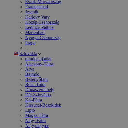
Észak-Morvaország
Franzensbad
Jeseník
Karlovy Vary
Közép-Csehország
Lednice-Valtice
Marienbad
Nyugat Csehország
Prága
…
Szlovákia
minden ajánlat
Alacsony-Tátra
Árva
Bajmóc
Besenyőfalu
Bélai-Tátra
Dunaszerdahely
Dél-Szlovákia
Kis-Fátra
Kiszucai-Beszkidek
Liptó
Magas-Tátra
Nagy-Fátra
Nagymegyer