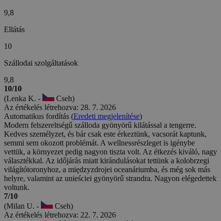
9,8
Ellátás
10
Szállodai szolgáltatások
9,8
10/10
(Lenka K. -
Cseh)
Az értékelés létrehozva: 28. 7. 2026
Automatikus fordítás (
Eredeti megjelenítése
)
Modern felszereltségű szálloda gyönyörű kilátással a tengerre.
Kedves személyzet, és bár csak este érkeztünk, vacsorát kaptunk,
semmi sem okozott problémát. A wellnessrészleget is igénybe
vettük, a környezet pedig nagyon tiszta volt. Az étkezés kiváló, nagy
választékkal. Az időjárás miatt kirándulásokat tettünk a kolobrzegi
világítótoronyhoz, a międzyzdrojei oceanáriumba, és még sok más
helyre, valamint az unieściei gyönyörű strandra. Nagyon elégedettek
voltunk.
7/10
(Milan U. -
Cseh)
Az értékelés létrehozva: 22. 7. 2026