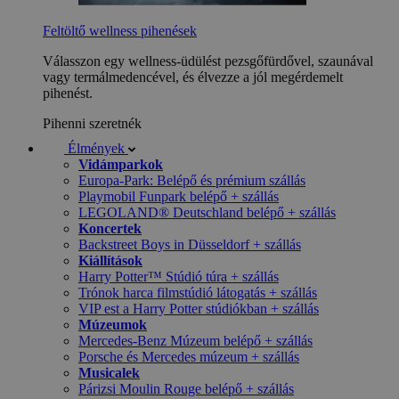
Feltöltő wellness pihenések
Válasszon egy wellness-üdülést pezsgőfürdővel, szaunával
vagy termálmedencével, és élvezze a jól megérdemelt
pihenést.
Pihenni szeretnék
Élmények
Vidámparkok
Europa-Park: Belépő és prémium szállás
Playmobil Funpark belépő + szállás
LEGOLAND® Deutschland belépő + szállás
Koncertek
Backstreet Boys in Düsseldorf + szállás
Kiállítások
Harry Potter™ Stúdió túra + szállás
Trónok harca filmstúdió látogatás + szállás
VIP est a Harry Potter stúdiókban + szállás
Múzeumok
Mercedes-Benz Múzeum belépő + szállás
Porsche és Mercedes múzeum + szállás
Musicalek
Párizsi Moulin Rouge belépő + szállás