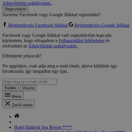
Adatvédelmi szabályzatot.
.
Regisztráció
Szeretne Facebook vagy Google fiókkal regisztrálni?
Bejelentkezés Facebook fiókkal
Bejelentkezés Google fiókkal
Facebook vagy Google fiókkal való regisztrációm kapcsán
kijelentem, hogy elfogadom a
Felhasználási feltételeket
és
elolvastam az
Adatvédelmi szabályzatot.
.
Elfelejtette jelszavát?
Ne aggódjon, csak adja meg e-mail címét, ahova küldünk egy
hivatkozást, így megadhat egy újat.
Küldés
Vissza
Menu
Zavřít menu
Hotel Baltivia Sea Resort ****