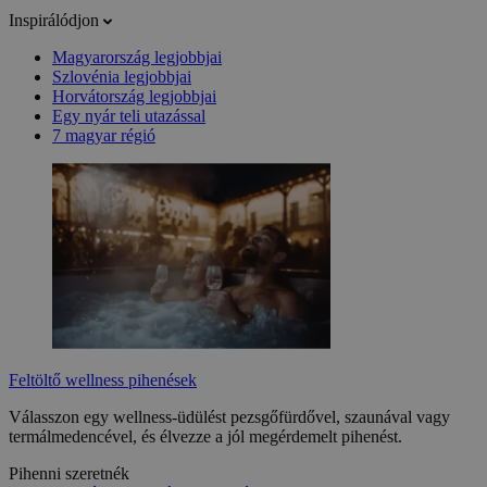
Inspirálódjon
Magyarország legjobbjai
Szlovénia legjobbjai
Horvátország legjobbjai
Egy nyár teli utazással
7 magyar régió
Feltöltő wellness pihenések
Válasszon egy wellness-üdülést pezsgőfürdővel, szaunával vagy
termálmedencével, és élvezze a jól megérdemelt pihenést.
Pihenni szeretnék