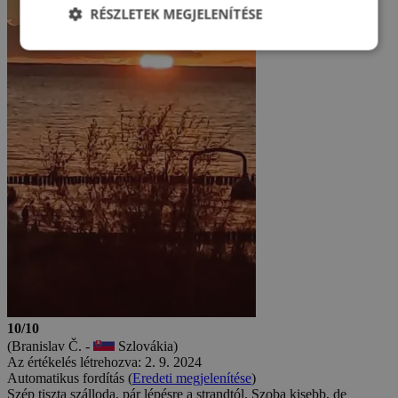
RÉSZLETEK MEGJELENÍTÉSE
10/10
(Branislav Č. -
Szlovákia)
Az értékelés létrehozva: 2. 9. 2024
Automatikus fordítás (
Eredeti megjelenítése
)
Szép tiszta szálloda, pár lépésre a strandtól. Szoba kisebb, de