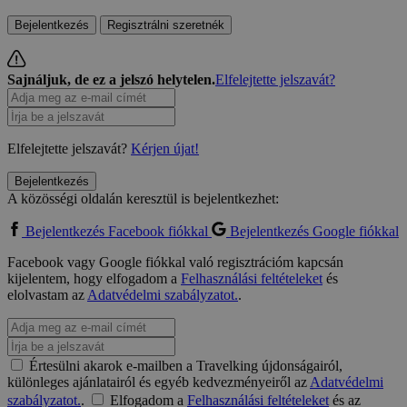
Bejelentkezés
Regisztrálni szeretnék
Sajnáljuk, de ez a jelszó helytelen.
Elfelejtette jelszavát?
Elfelejtette jelszavát?
Kérjen újat!
Bejelentkezés
A közösségi oldalán keresztül is bejelentkezhet:
Bejelentkezés Facebook fiókkal
Bejelentkezés Google fiókkal
Facebook vagy Google fiókkal való regisztrációm kapcsán
kijelentem, hogy elfogadom a
Felhasználási feltételeket
és
elolvastam az
Adatvédelmi szabályzatot.
.
Értesülni akarok e-mailben a Travelking újdonságairól,
különleges ajánlatairól és egyéb kedvezményeiről az
Adatvédelmi
szabályzatot.
.
Elfogadom a
Felhasználási feltételeket
és az