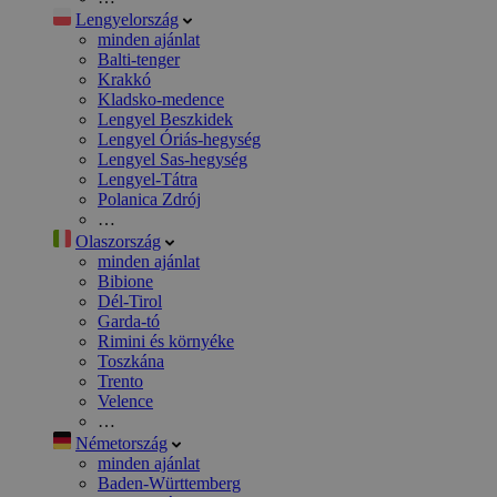
Lengyelország
minden ajánlat
Balti-tenger
Krakkó
Kladsko-medence
Lengyel Beszkidek
Lengyel Óriás-hegység
Lengyel Sas-hegység
Lengyel-Tátra
Polanica Zdrój
…
Olaszország
minden ajánlat
Bibione
Dél-Tirol
Garda-tó
Rimini és környéke
Toszkána
Trento
Velence
…
Németország
minden ajánlat
Baden-Württemberg