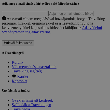
Adja meg e-mail címét a hírlevélre való feliratkozáshoz
Az e-mail címem megadásával hozzájárulok, hogy a Travelking
részemre, hírekkel, eseményekkel és a Travelking nyújtotta
kedvezményekkel kapcsolatos hírlevelet küldjön az
Adatvédelmi
Szabályzatban foglaltak szerint
.
Hírlevél feliratkozás
A Travelkingről
Rólunk
Vélemények és tapasztalatok
Travelking segítség
Karrier
Kapcsolat
Ügyfeleink számára
Gyakran ismételt kérdések
Szállodák a Travelkingen
Travelpedia