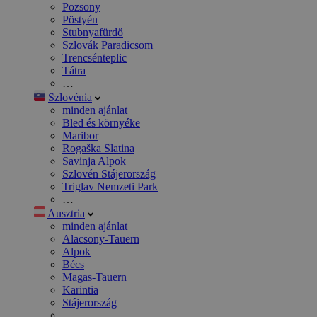
Pozsony
Pöstyén
Stubnyafürdő
Szlovák Paradicsom
Trencsénteplic
Tátra
…
Szlovénia
minden ajánlat
Bled és környéke
Maribor
Rogaška Slatina
Savinja Alpok
Szlovén Stájerország
Triglav Nemzeti Park
…
Ausztria
minden ajánlat
Alacsony-Tauern
Alpok
Bécs
Magas-Tauern
Karintia
Stájerország
…