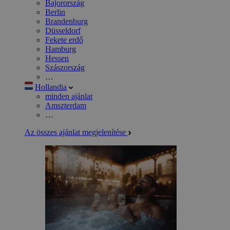
Bajorország
Berlin
Brandenburg
Düsseldorf
Fekete erdő
Hamburg
Hessen
Szászország
…
Hollandia
minden ajánlat
Amszterdam
…
Az összes ajánlat megjelenítése