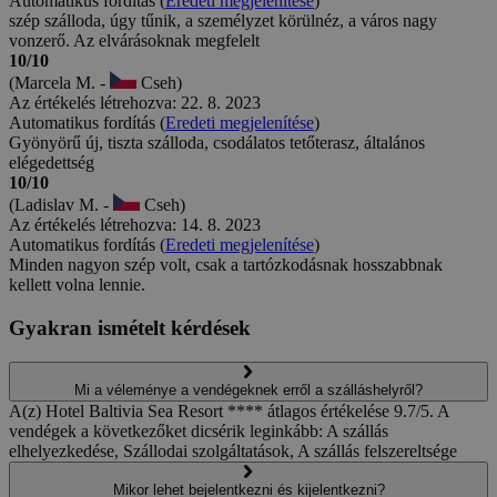
Automatikus fordítás (
Eredeti megjelenítése
)
szép szálloda, úgy tűnik, a személyzet körülnéz, a város nagy
vonzerő. Az elvárásoknak megfelelt
10/10
(Marcela M. -
Cseh)
Az értékelés létrehozva: 22. 8. 2023
Automatikus fordítás (
Eredeti megjelenítése
)
Gyönyörű új, tiszta szálloda, csodálatos tetőterasz, általános
elégedettség
10/10
(Ladislav M. -
Cseh)
Az értékelés létrehozva: 14. 8. 2023
Automatikus fordítás (
Eredeti megjelenítése
)
Minden nagyon szép volt, csak a tartózkodásnak hosszabbnak
kellett volna lennie.
Gyakran ismételt kérdések
Mi a véleménye a vendégeknek erről a szálláshelyről?
A(z) Hotel Baltivia Sea Resort **** átlagos értékelése 9.7/5. A
vendégek a következőket dicsérik leginkább: A szállás
elhelyezkedése, Szállodai szolgáltatások, A szállás felszereltsége
Mikor lehet bejelentkezni és kijelentkezni?