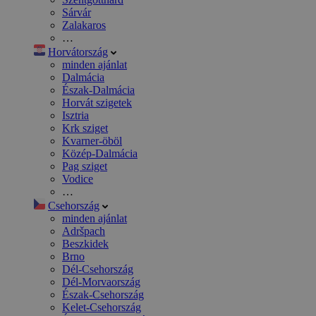
Sárvár
Zalakaros
…
Horvátország
minden ajánlat
Dalmácia
Észak-Dalmácia
Horvát szigetek
Isztria
Krk sziget
Kvarner-öböl
Közép-Dalmácia
Pag sziget
Vodice
…
Csehország
minden ajánlat
Adršpach
Beszkidek
Brno
Dél-Csehország
Dél-Morvaország
Észak-Csehország
Kelet-Csehország