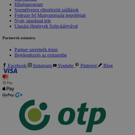
Hűségprogram
Személyesen ellenőrzött szállások
Fedezze fel Magyarország legjobbjait
Nyár, utazással tele
Utazási élmények Szép-kártyával
Partnerek számára
Partner szeretnék lenni
Bejelentkezés az extranetbe
Facebook
Instagram
Youtube
Pinterest
Blog