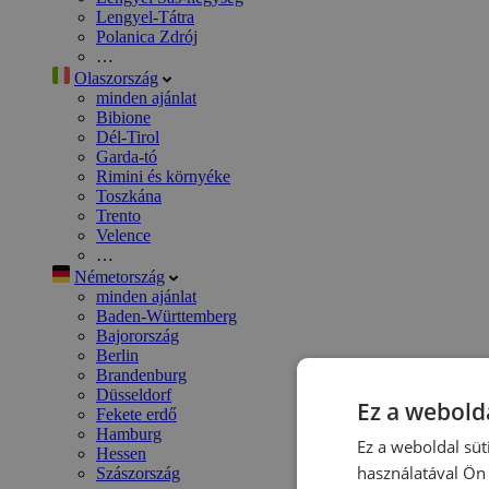
Lengyel-Tátra
Polanica Zdrój
…
Olaszország
minden ajánlat
Bibione
Dél-Tirol
Garda-tó
Rimini és környéke
Toszkána
Trento
Velence
…
Németország
minden ajánlat
Baden-Württemberg
Bajorország
Berlin
Brandenburg
Düsseldorf
Ez a webolda
Fekete erdő
Hamburg
Ez a weboldal süt
Hessen
használatával Ön 
Szászország