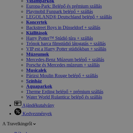
Vidámparkok
Europa-Park: Belépő és prémium szállás
Playmobil Funpark belépő + szállás
LEGOLAND® Deutschland belépő + szállás
Koncertek
Backstreet Boys in Düsseldorf + szállás
Kiállítások
Harry Potter™ Stúdió túra + szállás
Trónok harca filmstúdió látogatás + szállás
VIP est a Harry Potter stúdiókban + szállás
Múzeumok
Mercedes-Benz Múzeum belépő + szállás
Porsche és Mercedes múzeum + szállás
Musicalek
Párizsi Moulin Rouge belépő + szállás
Színház
Aquaparkok
Therme Erding belépő + prémium szállás
Water World Rulantica: belépő és szállás
Ajándékutalvány
Kedvezmények
A Travelkingről