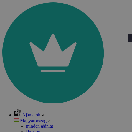
Ajánlatok
Magyarország
minden ajánlat
Balaton