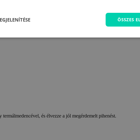
EGJELENÍTÉSE
ÖSSZES 
 termálmedencével, és élvezze a jól megérdemelt pihenést.