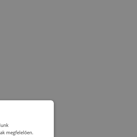
lunk
nak megfelelően.