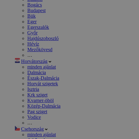
Bogács
Budapest
Bük
Eger
Egerszalók
Győr
Hajdúszoboszló
Hévíz
Mezőkövesd
…
Horvátország
minden ajánlat
Dalmácia
Észak-Dalmácia
Horvát szigetek
Isztria
Krk sziget
Kvarner-öböl
Közép-Dalmácia
Pag sziget
Vodice
…
Csehország
minden ajánlat