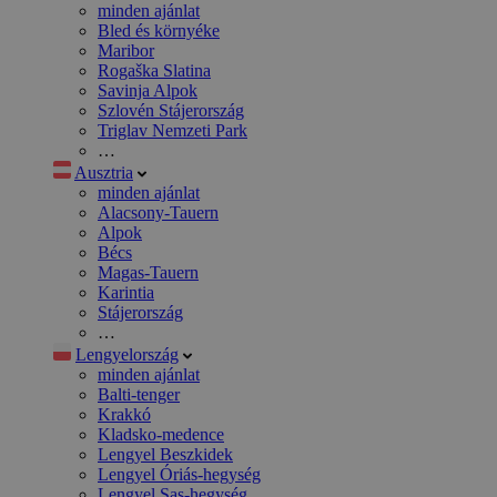
minden ajánlat
Bled és környéke
Maribor
Rogaška Slatina
Savinja Alpok
Szlovén Stájerország
Triglav Nemzeti Park
…
Ausztria
minden ajánlat
Alacsony-Tauern
Alpok
Bécs
Magas-Tauern
Karintia
Stájerország
…
Lengyelország
minden ajánlat
Balti-tenger
Krakkó
Kladsko-medence
Lengyel Beszkidek
Lengyel Óriás-hegység
Lengyel Sas-hegység