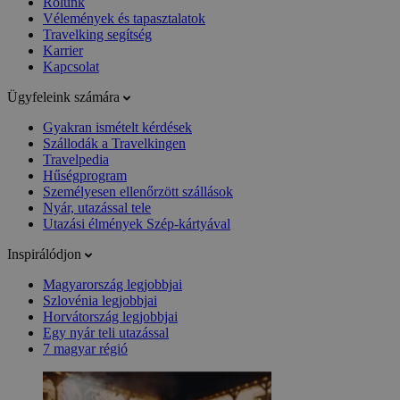
Rólunk
Vélemények és tapasztalatok
Travelking segítség
Karrier
Kapcsolat
Ügyfeleink számára
Gyakran ismételt kérdések
Szállodák a Travelkingen
Travelpedia
Hűségprogram
Személyesen ellenőrzött szállások
Nyár, utazással tele
Utazási élmények Szép-kártyával
Inspirálódjon
Magyarország legjobbjai
Szlovénia legjobbjai
Horvátország legjobbjai
Egy nyár teli utazással
7 magyar régió