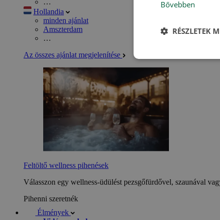
…
Bővebben
Hollandia
minden ajánlat
Amszterdam
RÉSZLETEK M
…
Az összes ajánlat megjelenítése
Feltöltő wellness pihenések
Válasszon egy wellness-üdülést pezsgőfürdővel, szaunával vagy
Pihenni szeretnék
Élmények