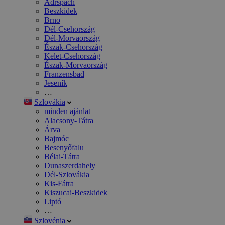
Adršpach
Beszkidek
Brno
Dél-Csehország
Dél-Morvaország
Észak-Csehország
Kelet-Csehország
Észak-Morvaország
Franzensbad
Jeseník
…
Szlovákia
minden ajánlat
Alacsony-Tátra
Árva
Bajmóc
Besenyőfalu
Bélai-Tátra
Dunaszerdahely
Dél-Szlovákia
Kis-Fátra
Kiszucai-Beszkidek
Liptó
…
Szlovénia