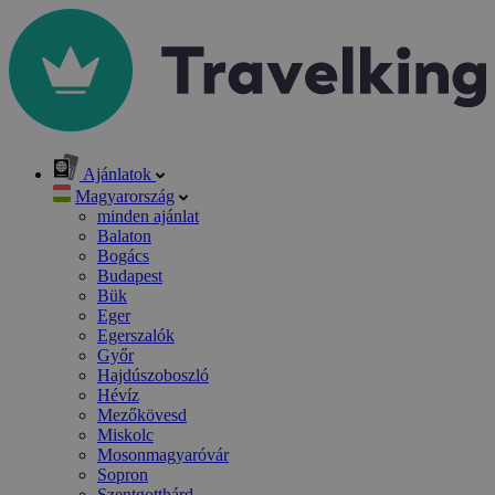
Ajánlatok
Magyarország
minden ajánlat
Balaton
Bogács
Budapest
Bük
Eger
Egerszalók
Győr
Hajdúszoboszló
Hévíz
Mezőkövesd
Miskolc
Mosonmagyaróvár
Sopron
Szentgotthárd