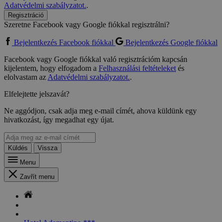
Adatvédelmi szabályzatot.
.
Regisztráció
Szeretne Facebook vagy Google fiókkal regisztrálni?
Bejelentkezés Facebook fiókkal
Bejelentkezés Google fiókkal
Facebook vagy Google fiókkal való regisztrációm kapcsán
kijelentem, hogy elfogadom a
Felhasználási feltételeket
és
elolvastam az
Adatvédelmi szabályzatot.
.
Elfelejtette jelszavát?
Ne aggódjon, csak adja meg e-mail címét, ahova küldünk egy
hivatkozást, így megadhat egy újat.
Küldés
Vissza
Menu
Zavřít menu