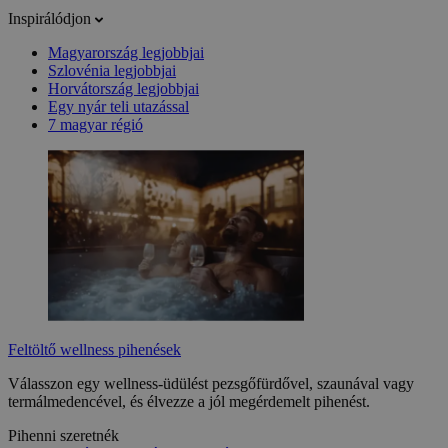
Inspirálódjon
Magyarország legjobbjai
Szlovénia legjobbjai
Horvátország legjobbjai
Egy nyár teli utazással
7 magyar régió
Feltöltő wellness pihenések
Válasszon egy wellness-üdülést pezsgőfürdővel, szaunával vagy
termálmedencével, és élvezze a jól megérdemelt pihenést.
Pihenni szeretnék