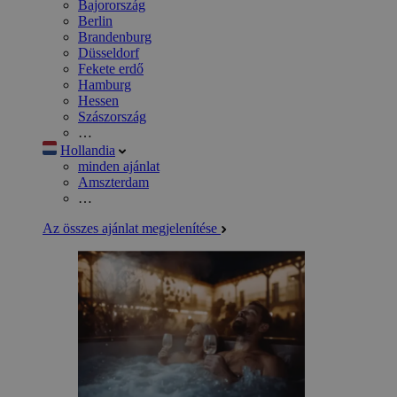
Bajorország
Berlin
Brandenburg
Düsseldorf
Fekete erdő
Hamburg
Hessen
Szászország
…
Hollandia
minden ajánlat
Amszterdam
…
Az összes ajánlat megjelenítése