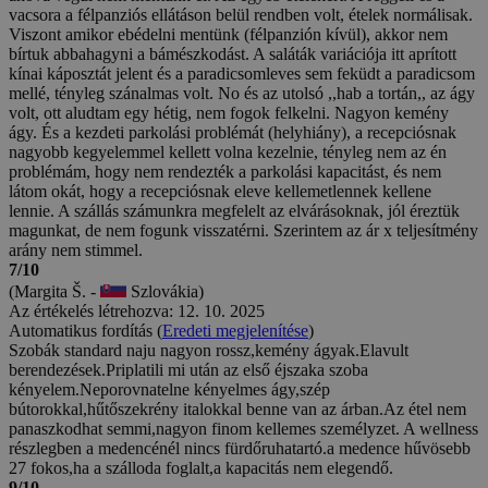
vacsora a félpanziós ellátáson belül rendben volt, ételek normálisak.
Viszont amikor ebédelni mentünk (félpanzión kívül), akkor nem
bírtuk abbahagyni a bámészkodást. A saláták variációja itt aprított
kínai káposztát jelent és a paradicsomleves sem feküdt a paradicsom
mellé, tényleg szánalmas volt. No és az utolsó ,,hab a tortán,, az ágy
volt, ott aludtam egy hétig, nem fogok felkelni. Nagyon kemény
ágy. És a kezdeti parkolási problémát (helyhiány), a recepciósnak
nagyobb kegyelemmel kellett volna kezelnie, tényleg nem az én
problémám, hogy nem rendezték a parkolási kapacitást, és nem
látom okát, hogy a recepciósnak eleve kellemetlennek kellene
lennie. A szállás számunkra megfelelt az elvárásoknak, jól éreztük
magunkat, de nem fogunk visszatérni. Szerintem az ár x teljesítmény
arány nem stimmel.
7/10
(Margita Š. -
Szlovákia)
Az értékelés létrehozva: 12. 10. 2025
Automatikus fordítás (
Eredeti megjelenítése
)
Szobák standard naju nagyon rossz,kemény ágyak.Elavult
berendezések.Priplatili mi után az első éjszaka szoba
kényelem.Neporovnatelne kényelmes ágy,szép
bútorokkal,hűtőszekrény italokkal benne van az árban.Az étel nem
panaszkodhat semmi,nagyon finom kellemes személyzet. A wellness
részlegben a medencénél nincs fürdőruhatartó.a medence hűvösebb
27 fokos,ha a szálloda foglalt,a kapacitás nem elegendő.
9/10