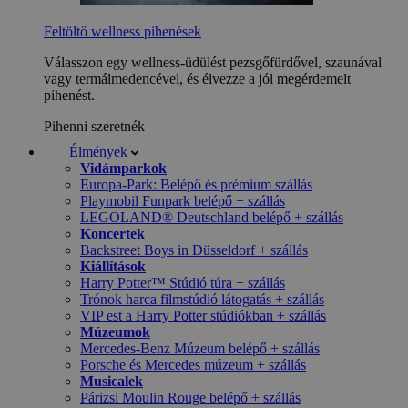
Feltöltő wellness pihenések
Válasszon egy wellness-üdülést pezsgőfürdővel, szaunával
vagy termálmedencével, és élvezze a jól megérdemelt
pihenést.
Pihenni szeretnék
Élmények
Vidámparkok
Europa-Park: Belépő és prémium szállás
Playmobil Funpark belépő + szállás
LEGOLAND® Deutschland belépő + szállás
Koncertek
Backstreet Boys in Düsseldorf + szállás
Kiállítások
Harry Potter™ Stúdió túra + szállás
Trónok harca filmstúdió látogatás + szállás
VIP est a Harry Potter stúdiókban + szállás
Múzeumok
Mercedes-Benz Múzeum belépő + szállás
Porsche és Mercedes múzeum + szállás
Musicalek
Párizsi Moulin Rouge belépő + szállás