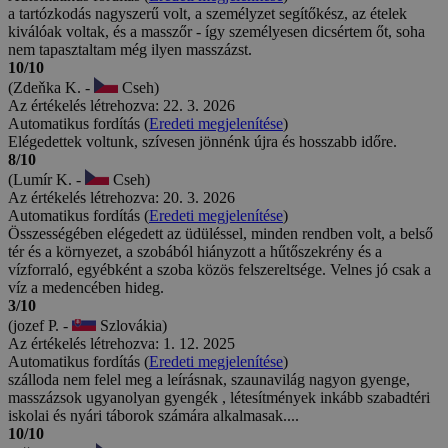
a tartózkodás nagyszerű volt, a személyzet segítőkész, az ételek
kiválóak voltak, és a masszőr - így személyesen dicsértem őt, soha
nem tapasztaltam még ilyen masszázst.
10/10
(Zdeňka K. -
Cseh)
Az értékelés létrehozva: 22. 3. 2026
Automatikus fordítás (
Eredeti megjelenítése
)
Elégedettek voltunk, szívesen jönnénk újra és hosszabb időre.
8/10
(Lumír K. -
Cseh)
Az értékelés létrehozva: 20. 3. 2026
Automatikus fordítás (
Eredeti megjelenítése
)
Összességében elégedett az üdüléssel, minden rendben volt, a belső
tér és a környezet, a szobából hiányzott a hűtőszekrény és a
vízforraló, egyébként a szoba közös felszereltsége. Velnes jó csak a
víz a medencében hideg.
3/10
(jozef P. -
Szlovákia)
Az értékelés létrehozva: 1. 12. 2025
Automatikus fordítás (
Eredeti megjelenítése
)
szálloda nem felel meg a leírásnak, szaunavilág nagyon gyenge,
masszázsok ugyanolyan gyengék , létesítmények inkább szabadtéri
iskolai és nyári táborok számára alkalmasak....
10/10