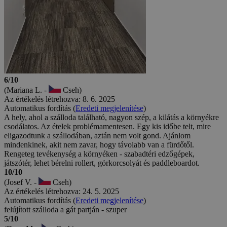
6/10
(Mariana L. -
Cseh)
Az értékelés létrehozva: 8. 6. 2025
Automatikus fordítás (
Eredeti megjelenítése
)
A hely, ahol a szálloda található, nagyon szép, a kilátás a környékre
csodálatos. Az ételek problémamentesen. Egy kis időbe telt, mire
eligazodtunk a szállodában, aztán nem volt gond. Ajánlom
mindenkinek, akit nem zavar, hogy távolabb van a fürdőtől.
Rengeteg tevékenység a környéken - szabadtéri edzőgépek,
játszótér, lehet bérelni rollert, görkorcsolyát és paddleboardot.
10/10
(Josef V. -
Cseh)
Az értékelés létrehozva: 24. 5. 2025
Automatikus fordítás (
Eredeti megjelenítése
)
felújított szálloda a gát partján - szuper
5/10