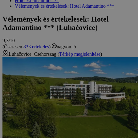
Hotel Adamantino ***
Vélemények és értékelések: Hotel Adamantino ***
Vélemények és értékelések: Hotel
Adamantino *** (Luhačovice)
9,3/10
(Összesen
833 értékelés
)
nagyon jó
Luhačovice, Csehország (
Térkép megjelenítése
)