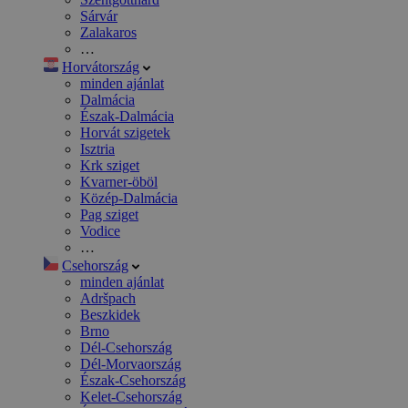
Sárvár
Zalakaros
…
Horvátország
minden ajánlat
Dalmácia
Észak-Dalmácia
Horvát szigetek
Isztria
Krk sziget
Kvarner-öböl
Közép-Dalmácia
Pag sziget
Vodice
…
Csehország
minden ajánlat
Adršpach
Beszkidek
Brno
Dél-Csehország
Dél-Morvaország
Észak-Csehország
Kelet-Csehország