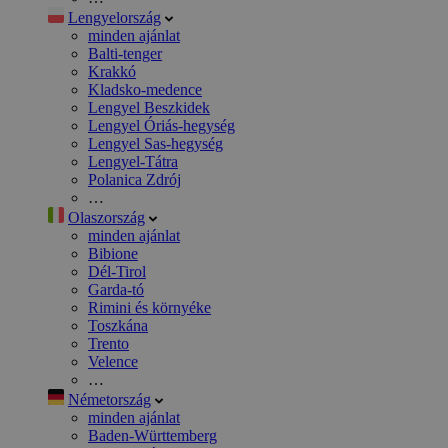
Lengyelország
minden ajánlat
Balti-tenger
Krakkó
Kladsko-medence
Lengyel Beszkidek
Lengyel Óriás-hegység
Lengyel Sas-hegység
Lengyel-Tátra
Polanica Zdrój
…
Olaszország
minden ajánlat
Bibione
Dél-Tirol
Garda-tó
Rimini és környéke
Toszkána
Trento
Velence
…
Németország
minden ajánlat
Baden-Württemberg