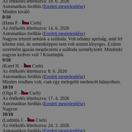
Az értékelés létrehozva: 18. 6. 2026
Automatikus fordítás (
Eredeti megjelenítése
)
Minden kiváló
8/10
(Hana P. -
Cseh)
Az értékelés létrehozva: 14. 6. 2026
Automatikus fordítás (
Eredeti megjelenítése
)
Nagyon tetszett nekünk a szálloda. Volt néhány apróság, amit fel
lehetne róni, de semmiképpen sem volt semmi lényeges. Ezúton
szeretném igazán megdicsérni a szálloda személyzetét. Mindenki
nagyon kedves volt ? Köszönjük.
9/10
(Karel H. -
Cseh)
Az értékelés létrehozva: 8. 6. 2026
Automatikus fordítás (
Eredeti megjelenítése
)
Minden rendben volt, csak egy melegebb medencét hiányoltam.
10/10
(Olga P. -
Cseh)
Az értékelés létrehozva: 17. 4. 2026
Automatikus fordítás (
Eredeti megjelenítése
)
Nagyon
10/10
(Ludmila J. -
Cseh)
Az értékelés létrehozva: 24. 3. 2026
Automatikus fordítás (
Eredeti megjelenítése
)