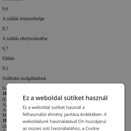
9,6
A szállás felszereltsége
8,7
A szállás elhelyezkedése
9,7
Ellátás
9,5
Szállodai szolgáltatások
9,4
10/10
Ez a weboldal sütiket használ
(Lenka P. -
Cseh)
Az értékelés létrehozva: 5. 8. 2026
Ez a weboldal sütiket használ a
Automatikus fordítás (
Eredeti megjelenítése
)
felhasználói élmény javítása érdekében. A
Minden szuper volt?
10/10
weboldalunk használatával Ön hozzájárul
(Jaroslav M. -
Cseh)
az összes süti használatához, a Cookie