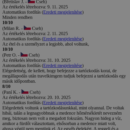
(Břetislav J. -
Cseh)
Az értékelés létrehozva: 9. 11. 2025
Automatikus fordítás (
Eredeti megjelenítése
)
Minden rendben
10/10
(Milan R. -
Cseh)
Az értékelés létrehozva: 2. 11. 2025
Automatikus fordítás (
Eredeti megjelenítése
)
Az étel és a személyzet a legjobb, ahol voltunk,
10/10
(Petr O. -
Cseh)
Az értékelés létrehozva: 31. 10. 2025
Automatikus fordítás (
Eredeti megjelenítése
)
Elégedettség, de kellett, hogy befejezze a tartózkodás korai, de
megállapodás után travelkimgem tudjuk befejezni a tartózkodás egy
másik időpontban.
8/10
(Paní K. -
Cseh)
Az értékelés létrehozva: 20. 10. 2025
Automatikus fordítás (
Eredeti megjelenítése
)
Elégedettek voltunk a tartózkodásunkkal, mint olyannal. De voltak
hibái, talán a legnagyobbnak a medence hőmérsékletét nevezném
meg, biztosan nem volt a megadott fokszám. Nagyon hideg a víz,
amikor a fürdőt választottam, elsősorban a medence miatt volt,
ahova végül nem mentünk el. Az egyéb ételekért. A reggeli és a