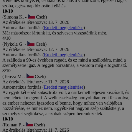
Kellemes környezet, csodálatos kilátás a víztározóra, egészen tágas
szoba, egész nap biztosított ellátás
10/10
(Simona K. -
Cseh)
Az értékelés létrehozva: 13. 7. 2026
Automatikus fordítás (
Eredeti megjelenítése
)
Már másodszor jártunk itt, és szívesen visszatérünk még.
4/10
(Nykola G. -
Cseh)
Az értékelés létrehozva: 12. 7. 2026
Automatikus fordítás (
Eredeti megjelenítése
)
A szálloda a 90-es években ragadt, és ez mind a szállodára, mind a
személyzetre igaz. A reggeli borzalmas, a vacsora még elfogadható.
8/10
(Tereza M. -
Cseh)
Az értékelés létrehozva: 11. 7. 2026
Automatikus fordítás (
Eredeti megjelenítése
)
Az egyik két ebéd katasztrófa volt, a csirkemell teljesen kiszáradt, és
nem lehetett megenni. A wellnessrészleg bonyolultan volt felsorolva,
az ember nehezen igazodott el benne, hogy mihez van valójában
hozzáférése, és mihez nem. Egyébként nagyon szép szálláshely, a
személyzet segítőkész, a szobák szépen berendezettek.
10/10
(Roman P. -
Cseh)
Az értékelés létrehozva: 11. 7. 2026