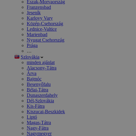
Észak-Morvaország
Franzensbad
Jeseník
Karlovy Vary
Közép-Csehország
Lednice-Valtice
Marienbad
Nyugat Csehország
Prága
…
Szlovákia
minden ajánlat
Alacsony-Tátra
Árva
Bajmóc
Besenyőfalu
Bélai-Tátra
Dunaszerdahely
Dél-Szlovákia
Kis-Fátra
Kiszucai-Beszkidek
Liptó
Magas-Tátra
Nagy-Fátra
Nagymegyer