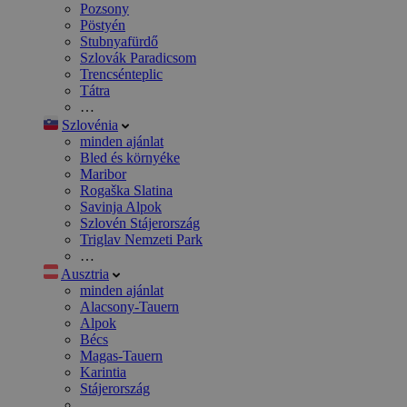
Pozsony
Pöstyén
Stubnyafürdő
Szlovák Paradicsom
Trencsénteplic
Tátra
…
Szlovénia
minden ajánlat
Bled és környéke
Maribor
Rogaška Slatina
Savinja Alpok
Szlovén Stájerország
Triglav Nemzeti Park
…
Ausztria
minden ajánlat
Alacsony-Tauern
Alpok
Bécs
Magas-Tauern
Karintia
Stájerország
…