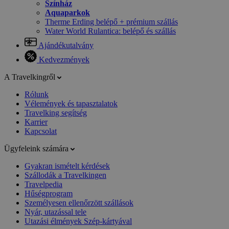
Színház
Aquaparkok
Therme Erding belépő + prémium szállás
Water World Rulantica: belépő és szállás
Ajándékutalvány
Kedvezmények
A Travelkingről
Rólunk
Vélemények és tapasztalatok
Travelking segítség
Karrier
Kapcsolat
Ügyfeleink számára
Gyakran ismételt kérdések
Szállodák a Travelkingen
Travelpedia
Hűségprogram
Személyesen ellenőrzött szállások
Nyár, utazással tele
Utazási élmények Szép-kártyával