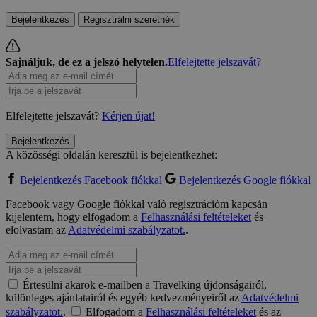
Bejelentkezés
Regisztrálni szeretnék
Sajnáljuk, de ez a jelszó helytelen.
Elfelejtette jelszavát?
Elfelejtette jelszavát?
Kérjen újat!
Bejelentkezés
A közösségi oldalán keresztül is bejelentkezhet:
Bejelentkezés Facebook fiókkal
Bejelentkezés Google fiókkal
Facebook vagy Google fiókkal való regisztrációm kapcsán
kijelentem, hogy elfogadom a
Felhasználási feltételeket
és
elolvastam az
Adatvédelmi szabályzatot.
.
Értesülni akarok e-mailben a Travelking újdonságairól,
különleges ajánlatairól és egyéb kedvezményeiről az
Adatvédelmi
szabályzatot.
.
Elfogadom a
Felhasználási feltételeket
és az