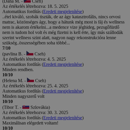
(Dana M. -
Cseh)
Az értékelés létrehozva: 18. 5. 2025
Automatikus fordítás (
Eredeti megjelenítése
)
..étel kiváló, szobák tiszták, de az ágy katasztrofális, nincs orvosi
matrac, közönséges ágy, hogy a hátunk még most is fáj és wellness
nem is akarom értékelni...a medence vize jéghideg, pezsgőfürdő
nem is tudom hol volt és még fizetni is kell érte, így más szállodák
szerint wellness szint alatt, nagyon nagy rekonstrukcióra lenne
szükség..összességében soha többé...
7/10
(pavlina B. -
Cseh)
Az értékelés létrehozva: 4. 5. 2025
Automatikus fordítás (
Eredeti megjelenítése
)
Minden rendben.
10/10
(Helena M. -
Cseh)
Az értékelés létrehozva: 25. 4. 2025
Automatikus fordítás (
Eredeti megjelenítése
)
Minden nagyszerű volt
10/10
(Tibor T. -
Szlovákia)
Az értékelés létrehozva: 30. 3. 2025
Automatikus fordítás (
Eredeti megjelenítése
)
Maximálisan elégedett voltam!
10/10