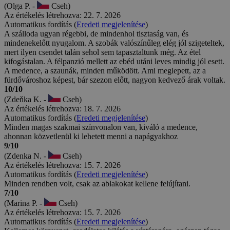
(Olga P. -
Cseh)
Az értékelés létrehozva: 22. 7. 2026
Automatikus fordítás (
Eredeti megjelenítése
)
A szálloda ugyan régebbi, de mindenhol tisztaság van, és
mindenekelőtt nyugalom. A szobák valószínűleg elég jól szigeteltek,
mert ilyen csendet talán sehol sem tapasztaltunk még. Az étel
kifogástalan. A félpanzió mellett az ebéd utáni leves mindig jól esett.
A medence, a szaunák, minden működött. Ami meglepett, az a
fürdővároshoz képest, bár szezon előtt, nagyon kedvező árak voltak.
10/10
(Zdeňka K. -
Cseh)
Az értékelés létrehozva: 18. 7. 2026
Automatikus fordítás (
Eredeti megjelenítése
)
Minden magas szakmai színvonalon van, kiváló a medence,
ahonnan közvetlenül ki lehetett menni a napágyakhoz
9/10
(Zdenka N. -
Cseh)
Az értékelés létrehozva: 15. 7. 2026
Automatikus fordítás (
Eredeti megjelenítése
)
Minden rendben volt, csak az ablakokat kellene felújítani.
7/10
(Marina P. -
Cseh)
Az értékelés létrehozva: 15. 7. 2026
Automatikus fordítás (
Eredeti megjelenítése
)