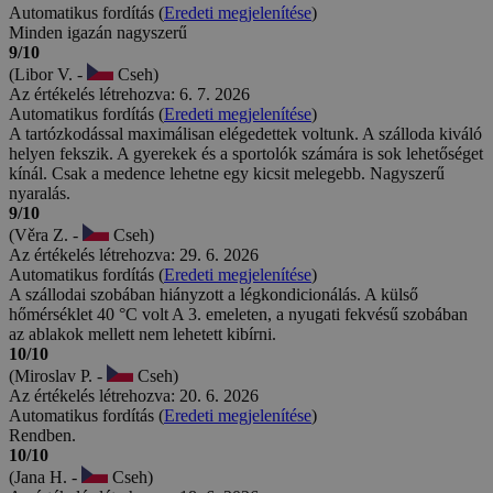
Automatikus fordítás (
Eredeti megjelenítése
)
Minden igazán nagyszerű
9/10
(Libor V. -
Cseh)
Az értékelés létrehozva: 6. 7. 2026
Automatikus fordítás (
Eredeti megjelenítése
)
A tartózkodással maximálisan elégedettek voltunk. A szálloda kiváló
helyen fekszik. A gyerekek és a sportolók számára is sok lehetőséget
kínál. Csak a medence lehetne egy kicsit melegebb. Nagyszerű
nyaralás.
9/10
(Věra Z. -
Cseh)
Az értékelés létrehozva: 29. 6. 2026
Automatikus fordítás (
Eredeti megjelenítése
)
A szállodai szobában hiányzott a légkondicionálás. A külső
hőmérséklet 40 °C volt A 3. emeleten, a nyugati fekvésű szobában
az ablakok mellett nem lehetett kibírni.
10/10
(Miroslav P. -
Cseh)
Az értékelés létrehozva: 20. 6. 2026
Automatikus fordítás (
Eredeti megjelenítése
)
Rendben.
10/10
(Jana H. -
Cseh)