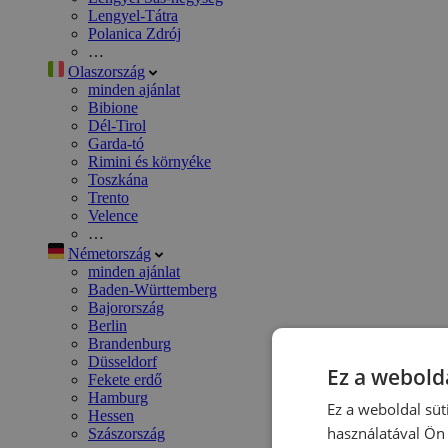
Lengyel-Tátra
Polanica Zdrój
…
Olaszország
minden ajánlat
Bibione
Dél-Tirol
Garda-tó
Rimini és környéke
Toszkána
Trento
Velence
…
Németország
minden ajánlat
Baden-Württemberg
Bajorország
Berlin
Brandenburg
Düsseldorf
Ez a webolda
Fekete erdő
Hamburg
Ez a weboldal süt
Hessen
használatával Ön 
Szászország