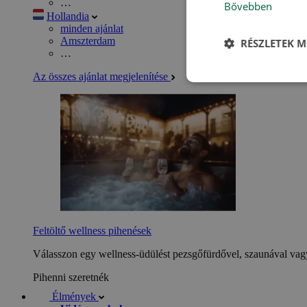
…
Bővebben
Hollandia
minden ajánlat
Amszterdam
RÉSZLETEK M
…
Az összes ajánlat megjelenítése
Feltöltő wellness pihenések
Válasszon egy wellness-üdülést pezsgőfürdővel, szaunával vagy
Pihenni szeretnék
Élmények