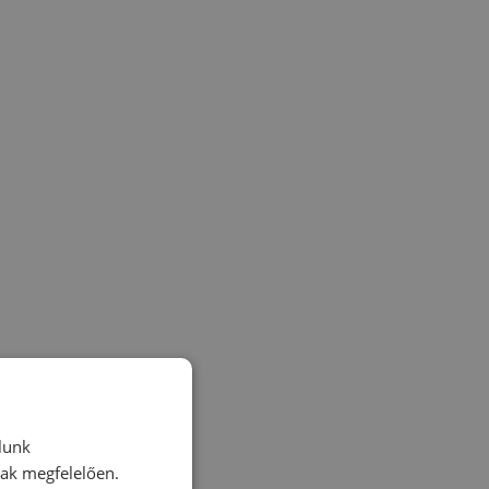
lunk
nak megfelelően.