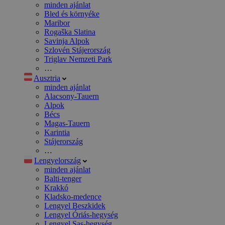
minden ajánlat
Bled és környéke
Maribor
Rogaška Slatina
Savinja Alpok
Szlovén Stájerország
Triglav Nemzeti Park
…
Ausztria
minden ajánlat
Alacsony-Tauern
Alpok
Bécs
Magas-Tauern
Karintia
Stájerország
…
Lengyelország
minden ajánlat
Balti-tenger
Krakkó
Kladsko-medence
Lengyel Beszkidek
Lengyel Óriás-hegység
Lengyel Sas-hegység