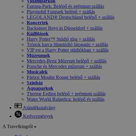
Vidámparkok
Europa-Park: Belépő és prémium szállás
Playmobil Funpark belépő + szállás
LEGOLAND® Deutschland belépő + szállás
Koncertek
Backstreet Boys in Düsseldorf + szállás
Kiállítások
Harry Potter™ Stúdió túra + szállás
Trónok harca filmstúdió látogatás + szállás
VIP est a Harry Potter stúdiókban + szállás
Múzeumok
Mercedes-Benz Múzeum belépő + szállás
Porsche és Mercedes múzeum + szállás
Musicalek
Párizsi Moulin Rouge belépő + szállás
Színház
Aquaparkok
Therme Erding belépő + prémium szállás
Water World Rulantica: belépő és szállás
Ajándékutalvány
Kedvezmények
A Travelkingről