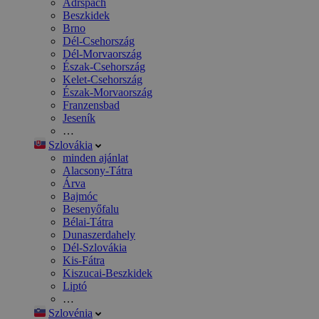
Adršpach
Beszkidek
Brno
Dél-Csehország
Dél-Morvaország
Észak-Csehország
Kelet-Csehország
Észak-Morvaország
Franzensbad
Jeseník
…
Szlovákia
minden ajánlat
Alacsony-Tátra
Árva
Bajmóc
Besenyőfalu
Bélai-Tátra
Dunaszerdahely
Dél-Szlovákia
Kis-Fátra
Kiszucai-Beszkidek
Liptó
…
Szlovénia