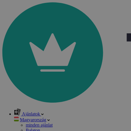
Ajánlatok
Magyarország
minden ajánlat
Balaton