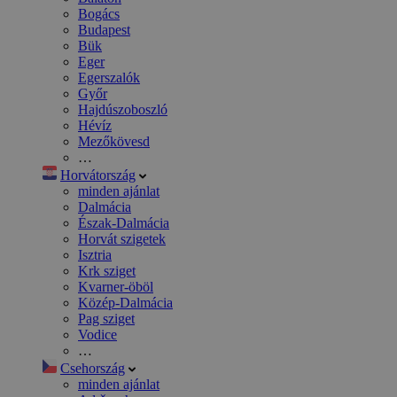
Bogács
Budapest
Bük
Eger
Egerszalók
Győr
Hajdúszoboszló
Hévíz
Mezőkövesd
…
Horvátország
minden ajánlat
Dalmácia
Észak-Dalmácia
Horvát szigetek
Isztria
Krk sziget
Kvarner-öböl
Közép-Dalmácia
Pag sziget
Vodice
…
Csehország
minden ajánlat