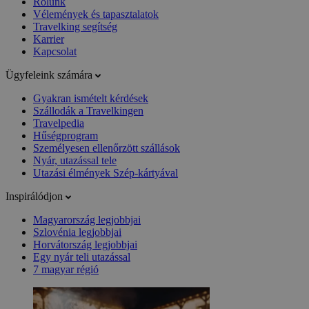
Rólunk
Vélemények és tapasztalatok
Travelking segítség
Karrier
Kapcsolat
Ügyfeleink számára
Gyakran ismételt kérdések
Szállodák a Travelkingen
Travelpedia
Hűségprogram
Személyesen ellenőrzött szállások
Nyár, utazással tele
Utazási élmények Szép-kártyával
Inspirálódjon
Magyarország legjobbjai
Szlovénia legjobbjai
Horvátország legjobbjai
Egy nyár teli utazással
7 magyar régió