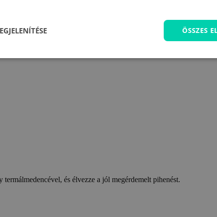
EGJELENÍTÉSE
ÖSSZES 
 termálmedencével, és élvezze a jól megérdemelt pihenést.