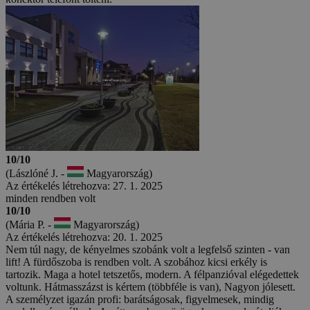
10/10
(Lászlóné J. -
Magyarország)
Az értékelés létrehozva: 27. 1. 2025
minden rendben volt
10/10
(Mária P. -
Magyarország)
Az értékelés létrehozva: 20. 1. 2025
Nem túl nagy, de kényelmes szobánk volt a legfelső szinten - van
lift! A fürdőszoba is rendben volt. A szobához kicsi erkély is
tartozik. Maga a hotel tetszetős, modern. A félpanzióval elégedettek
voltunk. Hátmasszázst is kértem (többféle is van), Nagyon jólesett.
A személyzet igazán profi: barátságosak, figyelmesek, mindig