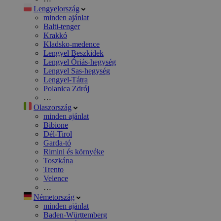
Lengyelország
minden ajánlat
Balti-tenger
Krakkó
Kladsko-medence
Lengyel Beszkidek
Lengyel Óriás-hegység
Lengyel Sas-hegység
Lengyel-Tátra
Polanica Zdrój
…
Olaszország
minden ajánlat
Bibione
Dél-Tirol
Garda-tó
Rimini és környéke
Toszkána
Trento
Velence
…
Németország
minden ajánlat
Baden-Württemberg