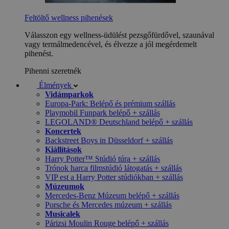
Feltöltő wellness pihenések
Válasszon egy wellness-üdülést pezsgőfürdővel, szaunával
vagy termálmedencével, és élvezze a jól megérdemelt
pihenést.
Pihenni szeretnék
Élmények
Vidámparkok
Europa-Park: Belépő és prémium szállás
Playmobil Funpark belépő + szállás
LEGOLAND® Deutschland belépő + szállás
Koncertek
Backstreet Boys in Düsseldorf + szállás
Kiállítások
Harry Potter™ Stúdió túra + szállás
Trónok harca filmstúdió látogatás + szállás
VIP est a Harry Potter stúdiókban + szállás
Múzeumok
Mercedes-Benz Múzeum belépő + szállás
Porsche és Mercedes múzeum + szállás
Musicalek
Párizsi Moulin Rouge belépő + szállás