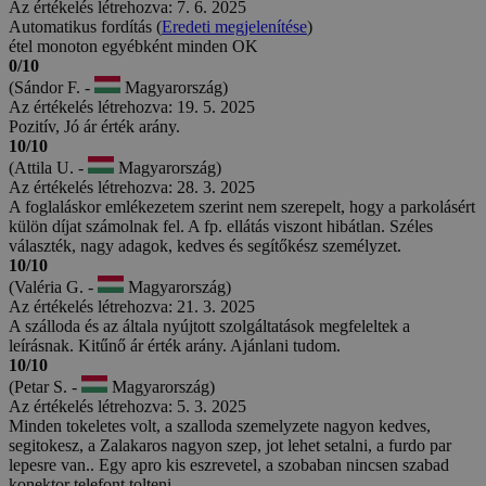
Az értékelés létrehozva: 7. 6. 2025
Automatikus fordítás (
Eredeti megjelenítése
)
étel monoton egyébként minden OK
0/10
(Sándor F. -
Magyarország)
Az értékelés létrehozva: 19. 5. 2025
Pozitív, Jó ár érték arány.
10/10
(Attila U. -
Magyarország)
Az értékelés létrehozva: 28. 3. 2025
A foglaláskor emlékezetem szerint nem szerepelt, hogy a parkolásért
külön díjat számolnak fel. A fp. ellátás viszont hibátlan. Széles
választék, nagy adagok, kedves és segítőkész személyzet.
10/10
(Valéria G. -
Magyarország)
Az értékelés létrehozva: 21. 3. 2025
A szálloda és az általa nyújtott szolgáltatások megfeleltek a
leírásnak. Kitűnő ár érték arány. Ajánlani tudom.
10/10
(Petar S. -
Magyarország)
Az értékelés létrehozva: 5. 3. 2025
Minden tokeletes volt, a szalloda szemelyzete nagyon kedves,
segitokesz, a Zalakaros nagyon szep, jot lehet setalni, a furdo par
lepesre van.. Egy apro kis eszrevetel, a szobaban nincsen szabad
konektor telefont tolteni.