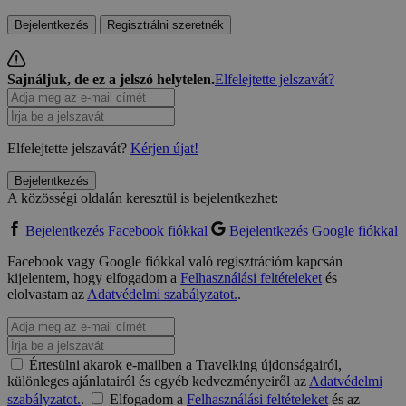
Bejelentkezés
Regisztrálni szeretnék
Sajnáljuk, de ez a jelszó helytelen.
Elfelejtette jelszavát?
Elfelejtette jelszavát?
Kérjen újat!
Bejelentkezés
A közösségi oldalán keresztül is bejelentkezhet:
Bejelentkezés Facebook fiókkal
Bejelentkezés Google fiókkal
Facebook vagy Google fiókkal való regisztrációm kapcsán
kijelentem, hogy elfogadom a
Felhasználási feltételeket
és
elolvastam az
Adatvédelmi szabályzatot.
.
Értesülni akarok e-mailben a Travelking újdonságairól,
különleges ajánlatairól és egyéb kedvezményeiről az
Adatvédelmi
szabályzatot.
.
Elfogadom a
Felhasználási feltételeket
és az