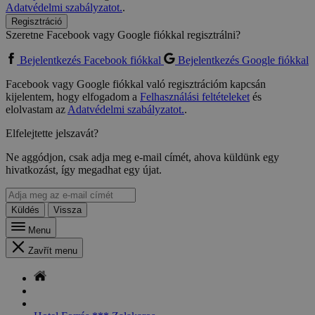
Adatvédelmi szabályzatot.
.
Regisztráció
Szeretne Facebook vagy Google fiókkal regisztrálni?
Bejelentkezés Facebook fiókkal
Bejelentkezés Google fiókkal
Facebook vagy Google fiókkal való regisztrációm kapcsán
kijelentem, hogy elfogadom a
Felhasználási feltételeket
és
elolvastam az
Adatvédelmi szabályzatot.
.
Elfelejtette jelszavát?
Ne aggódjon, csak adja meg e-mail címét, ahova küldünk egy
hivatkozást, így megadhat egy újat.
Küldés
Vissza
Menu
Zavřít menu