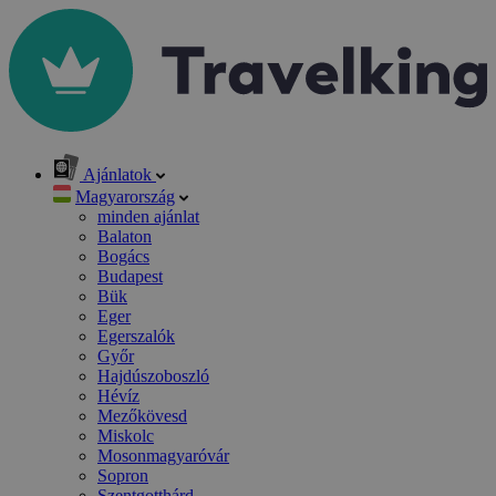
Ajánlatok
Magyarország
minden ajánlat
Balaton
Bogács
Budapest
Bük
Eger
Egerszalók
Győr
Hajdúszoboszló
Hévíz
Mezőkövesd
Miskolc
Mosonmagyaróvár
Sopron
Szentgotthárd