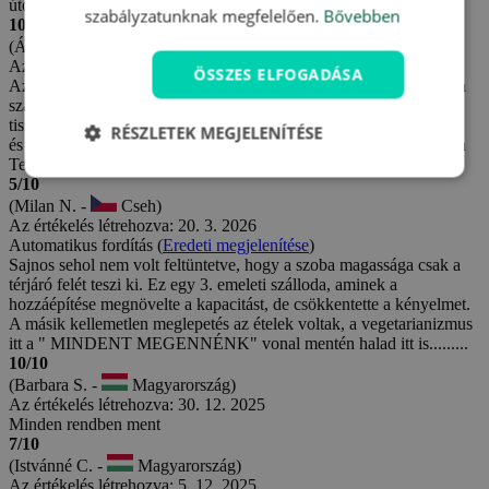
úton, ott is minden nagyon tetszett.
szabályzatunknak megfelelően.
Bővebben
10/10
(Ágnes S. -
Magyarország)
Az értékelés létrehozva: 14. 5. 2026
ÖSSZES ELFOGADÁSA
Az utalványhoz fürdőbelépő is járt, amit a recepción átvettünk és a
szállodából 1 perc alatt átsétáltunk a fürdőbe. A szoba kényelmes,
tiszta és jól felszerelt, a személyzet kedves és segítőkész , a reggeli
RÉSZLETEK MEGJELENÍTÉSE
és a vacsora bőséges volt. Mivel korábban érkeztünk, kisétáltunk a
Termáltó és Ökoparkhoz.
5/10
(Milan N. -
Cseh)
Az értékelés létrehozva: 20. 3. 2026
Automatikus fordítás (
Eredeti megjelenítése
)
Sajnos sehol nem volt feltüntetve, hogy a szoba magassága csak a
térjáró felét teszi ki. Ez egy 3. emeleti szálloda, aminek a
hozzáépítése megnövelte a kapacitást, de csökkentette a kényelmet.
A másik kellemetlen meglepetés az ételek voltak, a vegetarianizmus
itt a " MINDENT MEGENNÉNK" vonal mentén halad itt is.........
10/10
(Barbara S. -
Magyarország)
Az értékelés létrehozva: 30. 12. 2025
Minden rendben ment
7/10
(Istvánné C. -
Magyarország)
Az értékelés létrehozva: 5. 12. 2025