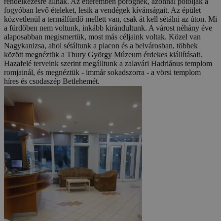
rendelkezésre állnak. Az étteremben pörögnek, azonnal pótolják a
fogyóban levő ételeket, lesik a vendégek kívánságait. Az épület
közvetlenül a termálfürdő mellett van, csak át kell sétálni az úton. Mi
a fürdőben nem voltunk, inkább kirándultunk. A várost néhány éve
alaposabban megismertük, most más céljaink voltak. Közel van
Nagykanizsa, ahol sétáltunk a piacon és a belvárosban, többek
között megnéztük a Thury György Múzeum érdekes kiállításait.
Hazafelé terveink szerint megálltunk a zalavári Hadriánus templom
romjainál, és megnéztük - immár sokadszorra - a vörsi templom
híres és csodaszép Betlehemét.