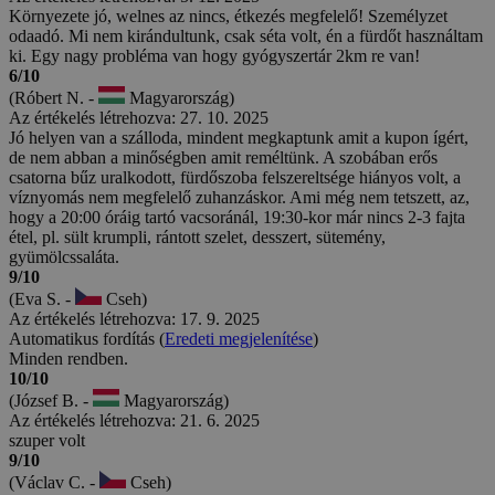
Környezete jó, welnes az nincs, étkezés megfelelő! Személyzet
odaadó. Mi nem kirándultunk, csak séta volt, én a fürdőt használtam
ki. Egy nagy probléma van hogy gyógyszertár 2km re van!
6/10
(Róbert N. -
Magyarország)
Az értékelés létrehozva: 27. 10. 2025
Jó helyen van a szálloda, mindent megkaptunk amit a kupon ígért,
de nem abban a minőségben amit reméltünk. A szobában erős
csatorna bűz uralkodott, fürdőszoba felszereltsége hiányos volt, a
víznyomás nem megfelelő zuhanzáskor. Ami még nem tetszett, az,
hogy a 20:00 óráig tartó vacsoránál, 19:30-kor már nincs 2-3 fajta
étel, pl. sült krumpli, rántott szelet, desszert, sütemény,
gyümölcssaláta.
9/10
(Eva S. -
Cseh)
Az értékelés létrehozva: 17. 9. 2025
Automatikus fordítás (
Eredeti megjelenítése
)
Minden rendben.
10/10
(József B. -
Magyarország)
Az értékelés létrehozva: 21. 6. 2025
szuper volt
9/10
(Václav C. -
Cseh)