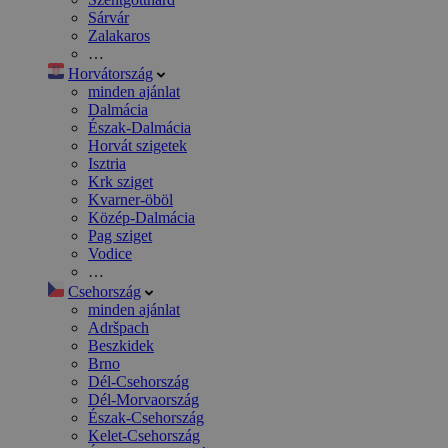
Sárvár
Zalakaros
…
Horvátország
minden ajánlat
Dalmácia
Észak-Dalmácia
Horvát szigetek
Isztria
Krk sziget
Kvarner-öböl
Közép-Dalmácia
Pag sziget
Vodice
…
Csehország
minden ajánlat
Adršpach
Beszkidek
Brno
Dél-Csehország
Dél-Morvaország
Észak-Csehország
Kelet-Csehország