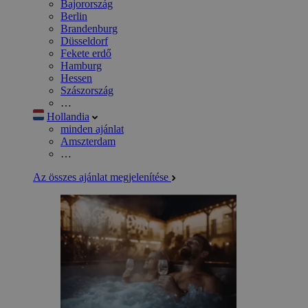
Bajorország
Berlin
Brandenburg
Düsseldorf
Fekete erdő
Hamburg
Hessen
Szászország
…
Hollandia
minden ajánlat
Amszterdam
…
Az összes ajánlat megjelenítése