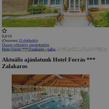
8,8/10
(Összesen
33 értékelés
)
Összes vélemény megtekintése
Hotel Forrás *** Zalakaros - mapa
Aktuális ajánlatunk Hotel Forrás ***
Zalakaros