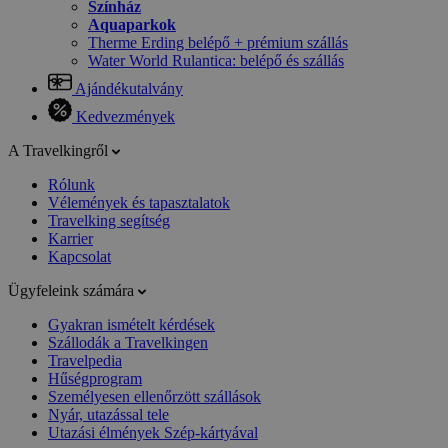
Színház
Aquaparkok
Therme Erding belépő + prémium szállás
Water World Rulantica: belépő és szállás
Ajándékutalvány
Kedvezmények
A Travelkingről
Rólunk
Vélemények és tapasztalatok
Travelking segítség
Karrier
Kapcsolat
Ügyfeleink számára
Gyakran ismételt kérdések
Szállodák a Travelkingen
Travelpedia
Hűségprogram
Személyesen ellenőrzött szállások
Nyár, utazással tele
Utazási élmények Szép-kártyával