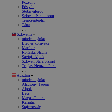
Pozsony
Pöstyén
Stubnyafürdő
Szlovák Paradicsom
Trencsénteplic
Tátra
…
Szlovénia
minden ajánlat
Bled és környéke
Maribor
Rogaška Slatina
Savinja Alpok
Szlovén Stájerország
Triglav Nemzeti Park
…
Ausztria
minden ajánlat
Alacsony-Tauern
Alpok
Bécs
Magas-Tauern
Karintia
Stájerország
…