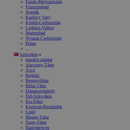
Észak-Morvaország
Franzensbad
Jeseník
Karlovy Vary
Közép-Csehország
Lednice-Valtice
Marienbad
Nyugat Csehország
Prága
…
Szlovákia
minden ajánlat
Alacsony-Tátra
Árva
Bajmóc
Besenyőfalu
Bélai-Tátra
Dunaszerdahely
Dél-Szlovákia
Kis-Fátra
Kiszucai-Beszkidek
Liptó
Magas-Tátra
Nagy-Fátra
Nagymegyer