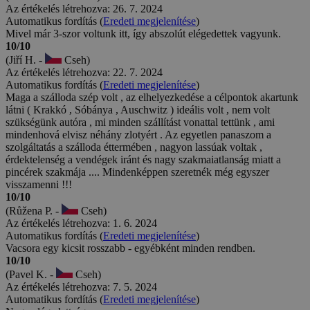
Az értékelés létrehozva: 26. 7. 2024
Automatikus fordítás (
Eredeti megjelenítése
)
Mivel már 3-szor voltunk itt, így abszolút elégedettek vagyunk.
10/10
(Jiří H. -
Cseh)
Az értékelés létrehozva: 22. 7. 2024
Automatikus fordítás (
Eredeti megjelenítése
)
Maga a szálloda szép volt , az elhelyezkedése a célpontok akartunk
látni ( Krakkó , Sóbánya , Auschwitz ) ideális volt , nem volt
szükségünk autóra , mi minden szállítást vonattal tettünk , ami
mindenhová elvisz néhány zlotyért . Az egyetlen panaszom a
szolgáltatás a szálloda éttermében , nagyon lassúak voltak ,
érdektelenség a vendégek iránt és nagy szakmaiatlanság miatt a
pincérek szakmája .... Mindenképpen szeretnék még egyszer
visszamenni !!!
10/10
(Růžena P. -
Cseh)
Az értékelés létrehozva: 1. 6. 2024
Automatikus fordítás (
Eredeti megjelenítése
)
Vacsora egy kicsit rosszabb - egyébként minden rendben.
10/10
(Pavel K. -
Cseh)
Az értékelés létrehozva: 7. 5. 2024
Automatikus fordítás (
Eredeti megjelenítése
)