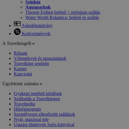
Színház
Aquaparkok
Therme Erding belépő + prémium szállás
Water World Rulantica: belépő és szállás
Ajándékutalvány
Kedvezmények
A Travelkingről
Rólunk
Vélemények és tapasztalatok
Travelking segítség
Karrier
Kapcsolat
Ügyfeleink számára
Gyakran ismételt kérdések
Szállodák a Travelkingen
Travelpedia
Hűségprogram
Személyesen ellenőrzött szállások
Nyár, utazással tele
Utazási élmények Szép-kártyával