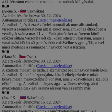
a kis létszámú étteremben semmit nem tudunk kifogásolni.
8/10
(Alena Š. -
Szlovákia)
Az értékelés létrehozva: 30. 12. 2024
Automatikus fordítás (
Eredeti megjelenítése
)
A szálloda új és tiszta.Az ételek normálisak normális stndard,
viszont a személyzet nem állt le akkor sem, amikor az étkezőben a
vendégek száma max 11 volt.Futó pincéreket az étterem körül
először láttam.Vacsorára két étel közül lehetett választani, amire a
várakozási idő kb 40 perc és több volt.Wellness gyengébb, mivel
nincs medence a szaunákban nagyobb volt a létszám.
9/10
(Hana V. -
Cseh)
Az értékelés létrehozva: 30. 12. 2024
Automatikus fordítás (
Eredeti megjelenítése
)
A szálloda modern és tiszta, a személyzet pedig nagyon barátságos.
A szálloda Krakkó központjához közeli elhelyezkedése miatt
kényelmesen megközelíthető vonattal, amely közvetlenül a szálloda
előtt áll meg. A szálloda hiányossága a wellness részleg, ahol
gyakorlatilag csak egy szauna részleg van és semmi más.
9/10
(Jozef K. -
Szlovákia)
Az értékelés létrehozva: 16. 12. 2024
Automatikus fordítás (
Eredeti megjelenítése
)
Nagyon elégedettek voltunk a tartózkodásunkkal, ajánljuk a