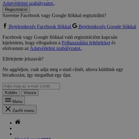
Adatvédelmi szabályzatot.
.
Regisztráció
Szeretne Facebook vagy Google fiókkal regisztrálni?
Bejelentkezés Facebook fiókkal
Bejelentkezés Google fiókkal
Facebook vagy Google fiókkal való regisztrációm kapcsán
kijelentem, hogy elfogadom a
Felhasználási feltételeket
és
elolvastam az
Adatvédelmi szabályzatot.
.
Elfelejtette jelszavát?
Ne aggódjon, csak adja meg e-mail címét, ahova küldünk egy
hivatkozást, így megadhat egy újat.
Küldés
Vissza
Menu
Zavřít menu