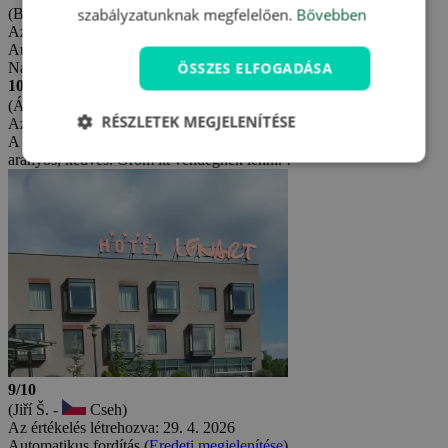
szabályzatunknak megfelelően.
Bővebben
(Blanka J. -
Cseh)
Az értékelés létrehozva: 31. 5. 2026
Automatikus fordítás (
Eredeti megjelenítése
)
ÖSSZES ELFOGADÁSA
Nagyon elégedettek voltak.
10/10
(Ágnes P. -
Magyarország)
RÉSZLETEK MEGJELENÍTÉSE
Az értékelés létrehozva: 23. 5. 2026
A környezet nagyon szép. Kellemes fogadtattás. A személyzet
aranyos, kedves. Öröm itt vendégnek lenni. !
9/10
(Jiří Š. -
Cseh)
Az értékelés létrehozva: 29. 4. 2026
Automatikus fordítás (
Eredeti megjelenítése
)