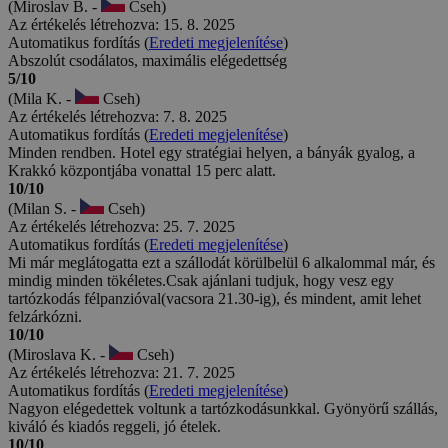
(Miroslav B. -
Cseh)
Az értékelés létrehozva: 15. 8. 2025
Automatikus fordítás (
Eredeti megjelenítése
)
Abszolút csodálatos, maximális elégedettség
5/10
(Mila K. -
Cseh)
Az értékelés létrehozva: 7. 8. 2025
Automatikus fordítás (
Eredeti megjelenítése
)
Minden rendben. Hotel egy stratégiai helyen, a bányák gyalog, a
Krakkó központjába vonattal 15 perc alatt.
10/10
(Milan S. -
Cseh)
Az értékelés létrehozva: 25. 7. 2025
Automatikus fordítás (
Eredeti megjelenítése
)
Mi már meglátogatta ezt a szállodát körülbelül 6 alkalommal már, és
mindig minden tökéletes.Csak ajánlani tudjuk, hogy vesz egy
tartózkodás félpanzióval(vacsora 21.30-ig), és mindent, amit lehet
felzárkózni.
10/10
(Miroslava K. -
Cseh)
Az értékelés létrehozva: 21. 7. 2025
Automatikus fordítás (
Eredeti megjelenítése
)
Nagyon elégedettek voltunk a tartózkodásunkkal. Gyönyörű szállás,
kiváló és kiadós reggeli, jó ételek.
10/10