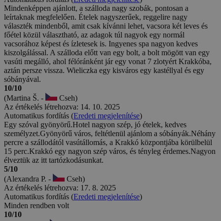
Mindenképpen ajánlott, a szálloda nagy szobák, pontosan a
leírtaknak megfelelően. Ételek nagyszerűek, reggelire nagy
választék mindenből, amit csak kívánni lehet, vacsora két leves és
főétel közül választható, az adagok túl nagyok egy normál
vacsorához képest és ízletesek is. Ingyenes spa nagyon kedves
kiszolgálással. A szálloda előtt van egy bolt, a bolt mögött van egy
vasúti megálló, ahol félóránként jár egy vonat 7 zlotyért Krakkóba,
aztán persze vissza. Wieliczka egy kisváros egy kastéllyal és egy
sóbányával.
10/10
(Martina Š. -
Cseh)
Az értékelés létrehozva: 14. 10. 2025
Automatikus fordítás (
Eredeti megjelenítése
)
Egy szóval gyönyörű.Hotel nagyon szép, jó ételek, kedves
személyzet.Gyönyörű város, feltétlenül ajánlom a sóbányák.Néhány
percre a szállodától vasútállomás, a Krakkó központjába körülbelül
15 perc.Krakkó egy nagyon szép város, és tényleg érdemes.Nagyon
élveztük az itt tartózkodásunkat.
5/10
(Alexandra P. -
Cseh)
Az értékelés létrehozva: 17. 8. 2025
Automatikus fordítás (
Eredeti megjelenítése
)
Minden rendben volt
10/10