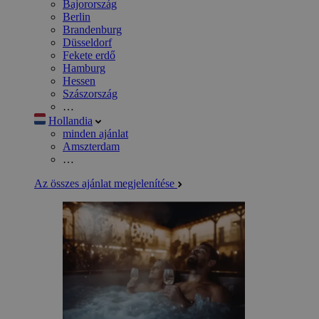
Bajorország
Berlin
Brandenburg
Düsseldorf
Fekete erdő
Hamburg
Hessen
Szászország
…
Hollandia
minden ajánlat
Amszterdam
…
Az összes ajánlat megjelenítése