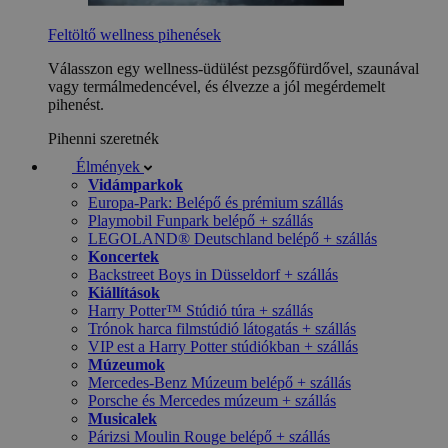
Feltöltő wellness pihenések
Válasszon egy wellness-üdülést pezsgőfürdővel, szaunával
vagy termálmedencével, és élvezze a jól megérdemelt
pihenést.
Pihenni szeretnék
Élmények
Vidámparkok
Europa-Park: Belépő és prémium szállás
Playmobil Funpark belépő + szállás
LEGOLAND® Deutschland belépő + szállás
Koncertek
Backstreet Boys in Düsseldorf + szállás
Kiállítások
Harry Potter™ Stúdió túra + szállás
Trónok harca filmstúdió látogatás + szállás
VIP est a Harry Potter stúdiókban + szállás
Múzeumok
Mercedes-Benz Múzeum belépő + szállás
Porsche és Mercedes múzeum + szállás
Musicalek
Párizsi Moulin Rouge belépő + szállás