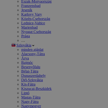
Észak-Morvaország
Franzensbad
Jeseník
Karlovy Vary
Közép-Csehország
Lednice-Valtice
Marienbad
Nyugat Csehország
Prága
…
Szlovákia
minden ajánlat
Alacsony-Tátra
Árva
Bajmóc
Besenyőfalu
Bélai-Tátra
Dunaszerdahely
Dél-Szlovákia
Kis-Fátra
Kiszucai-Beszkidek
Liptó
Magas-Tátra
Nagy-Fátra
Nagymegyer