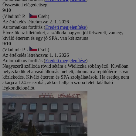
Összesített elégedettség
9/10
(Vladimír P. -
Cseh)
Az értékelés létrehozva: 2. 1. 2026
Automatikus fordítás (
Eredeti megjelenítése
)
Élveztük az ittlétünket, a szálloda nagyon jól felszerelt, van egy
kiváló étterem és egy jó SPA, van két szauna.
9/10
(Vladimír P. -
Cseh)
Az értékelés létrehozva: 1. 1. 2026
Automatikus fordítás (
Eredeti megjelenítése
)
Nagyszerű szálloda rövid sétára a Wieliczka sóbányától. Kiválóan
helyezkedik el a vasútállomás mellett, ahonnan a repülőtérre is van
közlekedés. Kiváló étterem és SPA szolgáltatások. Ha esetleg nem
akarja a 124-es szobát, akkor hallja a szoba felett található
légkondicionálót.