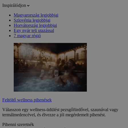
Inspirálódjon
Magyarország legjobbjai
Szlovénia legjobbjai
Horvátország legjobbjai
Egy nyár teli utazással
7 magyar régió
Feltöltő wellness pihenések
Válasszon egy wellness-üdülést pezsgőfürdővel, szaunával vagy
termálmedencével, és élvezze a jól megérdemelt pihenést.
Pihenni szeretnék