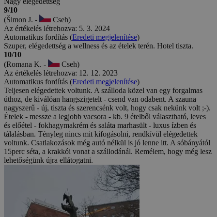
Nagy elégedettség
9/10
(Šimon J. -
Cseh)
Az értékelés létrehozva: 5. 3. 2024
Automatikus fordítás (
Eredeti megjelenítése
)
Szuper, elégedettség a wellness és az ételek terén. Hotel tiszta.
10/10
(Romana K. -
Cseh)
Az értékelés létrehozva: 12. 12. 2023
Automatikus fordítás (
Eredeti megjelenítése
)
Teljesen elégedettek voltunk. A szálloda közel van egy forgalmas
úthoz, de kiválóan hangszigetelt - csend van odabent. A szauna
nagyszerű - új, tiszta és szerencsénk volt, hogy csak nekünk volt ;-).
Ételek - messze a legjobb vacsora - kb. 9 ételből választható, leves
és előétel - fokhagymakrém és saláta marhasült - luxus ízben és
tálalásban. Tényleg nincs mit kifogásolni, rendkívül elégedettek
voltunk. Csatlakozások még autó nélkül is jó lenne itt. A sóbányától
15perc séta, a krakkói vonat a szállodánál. Remélem, hogy még lesz
lehetőségünk újra ellátogatni.