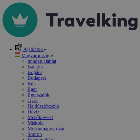
Ajánlatok
Magyarország
minden ajánlat
Balaton
Bogács
Budapest
Bük
Eger
Egerszalók
Győr
Hajdúszoboszló
Hévíz
Mezőkövesd
Miskolc
Mosonmagyaróvár
Sopron
Szentgotthárd