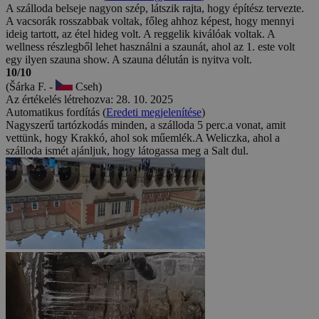
A szálloda belseje nagyon szép, látszik rajta, hogy építész tervezte.
A vacsorák rosszabbak voltak, főleg ahhoz képest, hogy mennyi
ideig tartott, az étel hideg volt. A reggelik kiválóak voltak. A
wellness részlegből lehet használni a szaunát, ahol az 1. este volt
egy ilyen szauna show. A szauna délután is nyitva volt.
10/10
(Šárka F. -
Cseh)
Az értékelés létrehozva: 28. 10. 2025
Automatikus fordítás (
Eredeti megjelenítése
)
Nagyszerű tartózkodás minden, a szálloda 5 perc.a vonat, amit
vettünk, hogy Krakkó, ahol sok műemlék.A Weliczka, ahol a
szálloda ismét ajánljuk, hogy látogassa meg a Salt dul.