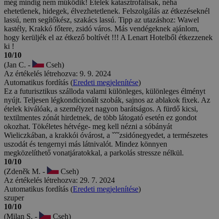
még mindig nem működik! Ételek katasztrofálisak, néha
ehetetlenek, hidegek, élvezhetetlenek. Felszolgálás az étkezéseknél
lassú, nem segítőkész, szakács lassú. Tipp az utazáshoz: Wawel
kastély, Krakkó főtere, zsidó város. Más vendégeknek ajánlom,
hogy kerüljék el az étkező boltívét !!! A Lenart Hotelből étkezzenek
ki !
10/10
(Jan C. -
Cseh)
Az értékelés létrehozva: 9. 9. 2024
Automatikus fordítás (
Eredeti megjelenítése
)
Ez a futurisztikus szálloda valami különleges, különleges élményt
nyújt. Teljesen légkondicionált szobák, sajnos az ablakok fixek. Az
ételek kiválóak, a személyzet nagyon barátságos. A fürdő kicsi,
textilmentes zónát hirdetnek, de több látogató esetén ez gondot
okozhat. Tökéletes hétvége- meg kell nézni a sóbányát
Wieliczkában, a krakkói óvárost, a ˇˇˇzsidónegyedet, a természetes
uszodát és tengernyi más látnivalót. Mindez könnyen
megközelíthető vonatjáratokkal, a parkolás stressze nélkül.
10/10
(Zdeněk M. -
Cseh)
Az értékelés létrehozva: 29. 7. 2024
Automatikus fordítás (
Eredeti megjelenítése
)
szuper
10/10
(Milan S. -
Cseh)