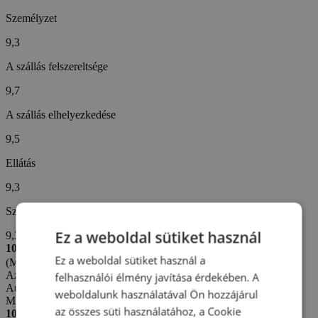
Személyzet
9,3
A szállás felszereltsége
9,7
A szállás elhelyezkedése
9,5
Ellátás
9,3
Szállodai szolgáltatások
Ez a weboldal sütiket használ
9,3
10/10
Ez a weboldal sütiket használ a
(Milan S. -
Cseh)
Az értékelés létrehozva: 10. 6. 2026
felhasználói élmény javítása érdekében. A
Automatikus fordítás (
Eredeti megjelenítése
)
weboldalunk használatával Ön hozzájárul
Mint mindig, minden szuper
az összes süti használatához, a Cookie
10/10