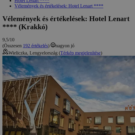
Hotel Lenart ****
Vélemények és értékelések: Hotel Lenart ****
Vélemények és értékelések: Hotel Lenart
**** (Krakkó)
9,5/10
(Összesen
192 értékelés
)
nagyon jó
Wieliczka, Lengyelország (
Térkép megjelenítése
)