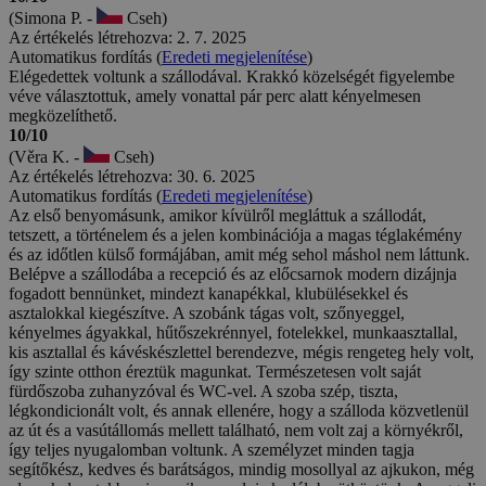
(Simona P. -
Cseh)
Az értékelés létrehozva: 2. 7. 2025
Automatikus fordítás (
Eredeti megjelenítése
)
Elégedettek voltunk a szállodával. Krakkó közelségét figyelembe
véve választottuk, amely vonattal pár perc alatt kényelmesen
megközelíthető.
10/10
(Věra K. -
Cseh)
Az értékelés létrehozva: 30. 6. 2025
Automatikus fordítás (
Eredeti megjelenítése
)
Az első benyomásunk, amikor kívülről megláttuk a szállodát,
tetszett, a történelem és a jelen kombinációja a magas téglakémény
és az időtlen külső formájában, amit még sehol máshol nem láttunk.
Belépve a szállodába a recepció és az előcsarnok modern dizájnja
fogadott bennünket, mindezt kanapékkal, klubülésekkel és
asztalokkal kiegészítve. A szobánk tágas volt, szőnyeggel,
kényelmes ágyakkal, hűtőszekrénnyel, fotelekkel, munkaasztallal,
kis asztallal és kávéskészlettel berendezve, mégis rengeteg hely volt,
így szinte otthon éreztük magunkat. Természetesen volt saját
fürdőszoba zuhanyzóval és WC-vel. A szoba szép, tiszta,
légkondicionált volt, és annak ellenére, hogy a szálloda közvetlenül
az út és a vasútállomás mellett található, nem volt zaj a környékről,
így teljes nyugalomban voltunk. A személyzet minden tagja
segítőkész, kedves és barátságos, mindig mosollyal az ajkukon, még