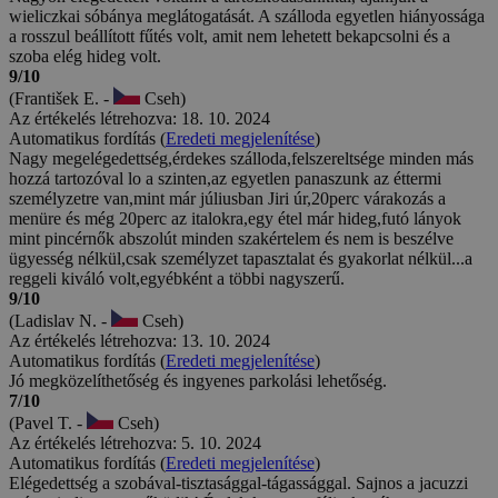
wieliczkai sóbánya meglátogatását. A szálloda egyetlen hiányossága
a rosszul beállított fűtés volt, amit nem lehetett bekapcsolni és a
szoba elég hideg volt.
9/10
(František E. -
Cseh)
Az értékelés létrehozva: 18. 10. 2024
Automatikus fordítás (
Eredeti megjelenítése
)
Nagy megelégedettség,érdekes szálloda,felszereltsége minden más
hozzá tartozóval lo a szinten,az egyetlen panaszunk az éttermi
személyzetre van,mint már júliusban Jiri úr,20perc várakozás a
menüre és még 20perc az italokra,egy étel már hideg,futó lányok
mint pincérnők abszolút minden szakértelem és nem is beszélve
ügyesség nélkül,csak személyzet tapasztalat és gyakorlat nélkül...a
reggeli kiváló volt,egyébként a többi nagyszerű.
9/10
(Ladislav N. -
Cseh)
Az értékelés létrehozva: 13. 10. 2024
Automatikus fordítás (
Eredeti megjelenítése
)
Jó megközelíthetőség és ingyenes parkolási lehetőség.
7/10
(Pavel T. -
Cseh)
Az értékelés létrehozva: 5. 10. 2024
Automatikus fordítás (
Eredeti megjelenítése
)
Elégedettség a szobával-tisztasággal-tágassággal. Sajnos a jacuzzi