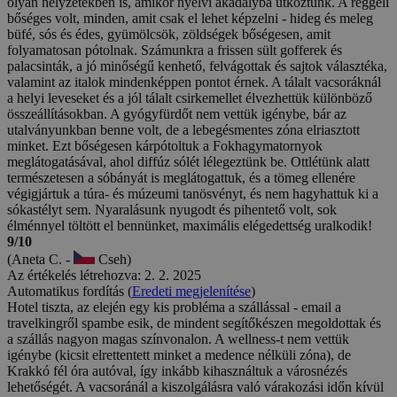
olyan helyzetekben is, amikor nyelvi akadályba ütköztünk. A reggeli
bőséges volt, minden, amit csak el lehet képzelni - hideg és meleg
büfé, sós és édes, gyümölcsök, zöldségek bőségesen, amit
folyamatosan pótolnak. Számunkra a frissen sült gofferek és
palacsinták, a jó minőségű kenhető, felvágottak és sajtok választéka,
valamint az italok mindenképpen pontot érnek. A tálalt vacsoráknál
a helyi leveseket és a jól tálalt csirkemellet élvezhettük különböző
összeállításokban. A gyógyfürdőt nem vettük igénybe, bár az
utalványunkban benne volt, de a lebegésmentes zóna elriasztott
minket. Ezt bőségesen kárpótoltuk a Fokhagymatornyok
meglátogatásával, ahol diffúz sólét lélegeztünk be. Ottlétünk alatt
természetesen a sóbányát is meglátogattuk, és a tömeg ellenére
végigjártuk a túra- és múzeumi tanösvényt, és nem hagyhattuk ki a
sókastélyt sem. Nyaralásunk nyugodt és pihentető volt, sok
élménnyel töltött el bennünket, maximális elégedettség uralkodik!
9/10
(Aneta C. -
Cseh)
Az értékelés létrehozva: 2. 2. 2025
Automatikus fordítás (
Eredeti megjelenítése
)
Hotel tiszta, az elején egy kis probléma a szállással - email a
travelkingről spambe esik, de mindent segítőkészen megoldottak és
a szállás nagyon magas színvonalon. A wellness-t nem vettük
igénybe (kicsit elrettentett minket a medence nélküli zóna), de
Krakkó fél óra autóval, így inkább kihasználtuk a városnézés
lehetőségét. A vacsoránál a kiszolgálásra való várakozási időn kívül