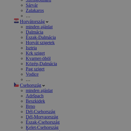
Sárvár
Zalakaros
…
Horvátország
minden ajánlat
Dalmácia
Észak-Dalmácia
Horvát szigetek
Isztria
Krk sziget
Kvarner-öböl
Közép-Dalmácia
Pag sziget
Vodice
…
Csehország
minden ajánlat
Adršpach
Beszkidek
Brno
Dél-Csehország
Dél-Morvaország
Észak-Csehország
Kelet-Csehország