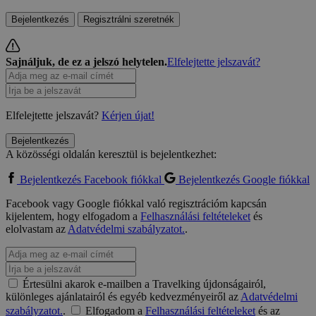
Bejelentkezés
Regisztrálni szeretnék
Sajnáljuk, de ez a jelszó helytelen.
Elfelejtette jelszavát?
Elfelejtette jelszavát?
Kérjen újat!
Bejelentkezés
A közösségi oldalán keresztül is bejelentkezhet:
Bejelentkezés Facebook fiókkal
Bejelentkezés Google fiókkal
Facebook vagy Google fiókkal való regisztrációm kapcsán
kijelentem, hogy elfogadom a
Felhasználási feltételeket
és
elolvastam az
Adatvédelmi szabályzatot.
.
Értesülni akarok e-mailben a Travelking újdonságairól,
különleges ajánlatairól és egyéb kedvezményeiről az
Adatvédelmi
szabályzatot.
.
Elfogadom a
Felhasználási feltételeket
és az