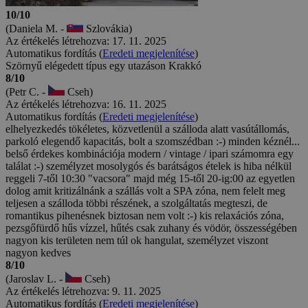
10/10
(Daniela M. -
Szlovákia)
Az értékelés létrehozva: 17. 11. 2025
Automatikus fordítás (
Eredeti megjelenítése
)
Szörnyű elégedett típus egy utazáson Krakkó
8/10
(Petr C. -
Cseh)
Az értékelés létrehozva: 16. 11. 2025
Automatikus fordítás (
Eredeti megjelenítése
)
elhelyezkedés tökéletes, közvetlenül a szálloda alatt vasútállomás,
parkoló elegendő kapacitás, bolt a szomszédban :-) minden kéznél...
belső érdekes kombinációja modern / vintage / ipari számomra egy
találat :-) személyzet mosolygós és barátságos ételek is hiba nélkül
reggeli 7-től 10:30 "vacsora" majd még 15-től 20-ig:00 az egyetlen
dolog amit kritizálnánk a szállás volt a SPA zóna, nem felelt meg
teljesen a szálloda többi részének, a szolgáltatás megteszi, de
romantikus pihenésnek biztosan nem volt :-) kis relaxációs zóna,
pezsgőfürdő hűs vízzel, hűtés csak zuhany és vödör, összességében
nagyon kis területen nem túl ok hangulat, személyzet viszont
nagyon kedves
8/10
(Jaroslav L. -
Cseh)
Az értékelés létrehozva: 9. 11. 2025
Automatikus fordítás (
Eredeti megjelenítése
)