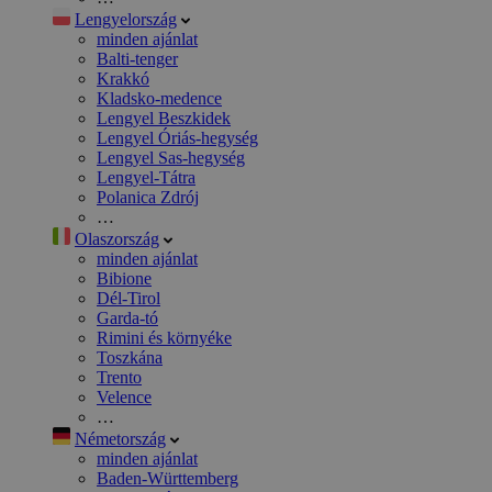
Lengyelország
minden ajánlat
Balti-tenger
Krakkó
Kladsko-medence
Lengyel Beszkidek
Lengyel Óriás-hegység
Lengyel Sas-hegység
Lengyel-Tátra
Polanica Zdrój
…
Olaszország
minden ajánlat
Bibione
Dél-Tirol
Garda-tó
Rimini és környéke
Toszkána
Trento
Velence
…
Németország
minden ajánlat
Baden-Württemberg