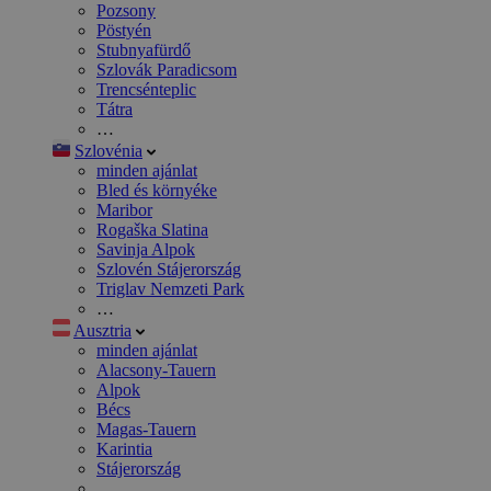
Pozsony
Pöstyén
Stubnyafürdő
Szlovák Paradicsom
Trencsénteplic
Tátra
…
Szlovénia
minden ajánlat
Bled és környéke
Maribor
Rogaška Slatina
Savinja Alpok
Szlovén Stájerország
Triglav Nemzeti Park
…
Ausztria
minden ajánlat
Alacsony-Tauern
Alpok
Bécs
Magas-Tauern
Karintia
Stájerország
…