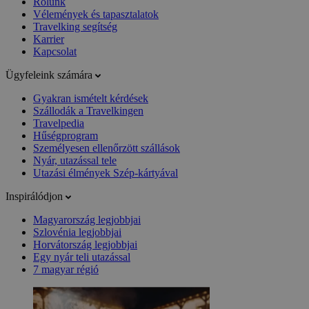
Rólunk
Vélemények és tapasztalatok
Travelking segítség
Karrier
Kapcsolat
Ügyfeleink számára
Gyakran ismételt kérdések
Szállodák a Travelkingen
Travelpedia
Hűségprogram
Személyesen ellenőrzött szállások
Nyár, utazással tele
Utazási élmények Szép-kártyával
Inspirálódjon
Magyarország legjobbjai
Szlovénia legjobbjai
Horvátország legjobbjai
Egy nyár teli utazással
7 magyar régió