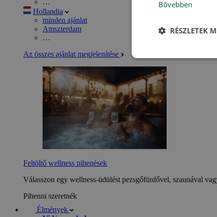
…
Bővebben
Hollandia
minden ajánlat
Amszterdam
RÉSZLETEK M
…
Az összes ajánlat megjelenítése
Feltöltő wellness pihenések
Válasszon egy wellness-üdülést pezsgőfürdővel, szaunával vagy
Pihenni szeretnék
Élmények