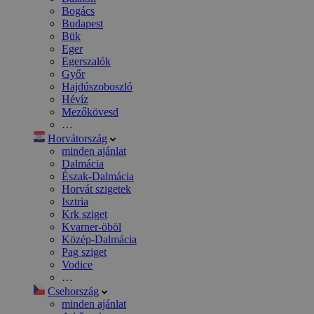
Bogács
Budapest
Bük
Eger
Egerszalók
Győr
Hajdúszoboszló
Hévíz
Mezőkövesd
…
Horvátország
minden ajánlat
Dalmácia
Észak-Dalmácia
Horvát szigetek
Isztria
Krk sziget
Kvarner-öböl
Közép-Dalmácia
Pag sziget
Vodice
…
Csehország
minden ajánlat