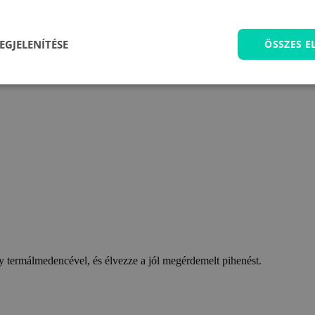
EGJELENÍTÉSE
ÖSSZES 
 termálmedencével, és élvezze a jól megérdemelt pihenést.