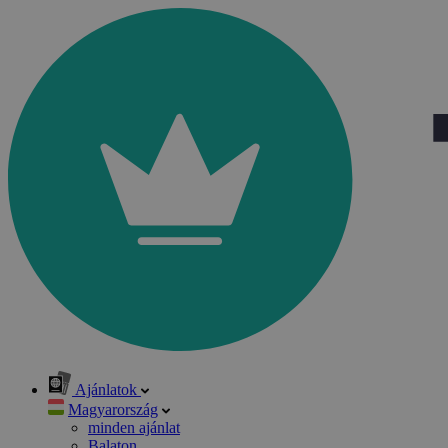
Ajánlatok
Magyarország
minden ajánlat
Balaton