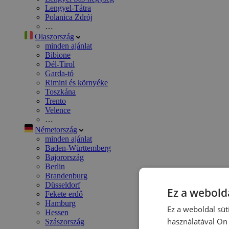
Lengyel-Tátra
Polanica Zdrój
…
Olaszország
minden ajánlat
Bibione
Dél-Tirol
Garda-tó
Rimini és környéke
Toszkána
Trento
Velence
…
Németország
minden ajánlat
Baden-Württemberg
Bajorország
Berlin
Brandenburg
Düsseldorf
Ez a webolda
Fekete erdő
Hamburg
Ez a weboldal süt
Hessen
használatával Ön 
Szászország