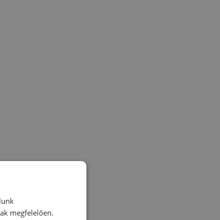
lunk
nak megfelelően.