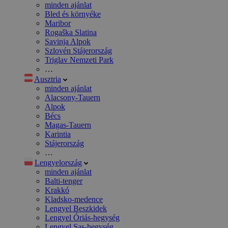
minden ajánlat
Bled és környéke
Maribor
Rogaška Slatina
Savinja Alpok
Szlovén Stájerország
Triglav Nemzeti Park
…
Ausztria
minden ajánlat
Alacsony-Tauern
Alpok
Bécs
Magas-Tauern
Karintia
Stájerország
…
Lengyelország
minden ajánlat
Balti-tenger
Krakkó
Kladsko-medence
Lengyel Beszkidek
Lengyel Óriás-hegység
Lengyel Sas-hegység