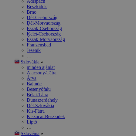
Adršpach
Beszkidek
Brno
Dél-Csehország
Dél-Morvaország
Észak-Csehország
Kelet-Csehország
Észak-Morvaország
Franzensbad
Jeseník
…
Szlovákia
minden ajánlat
Alacsony-Tátra
Árva
Bajmóc
Besenyőfalu
Bélai-Tátra
Dunaszerdahely
Dél-Szlovákia
Kis-Fátra
Kiszucai-Beszkidek
Liptó
…
Szlovénia