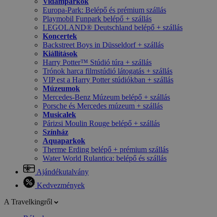
Vidámparkok
Europa-Park: Belépő és prémium szállás
Playmobil Funpark belépő + szállás
LEGOLAND® Deutschland belépő + szállás
Koncertek
Backstreet Boys in Düsseldorf + szállás
Kiállítások
Harry Potter™ Stúdió túra + szállás
Trónok harca filmstúdió látogatás + szállás
VIP est a Harry Potter stúdiókban + szállás
Múzeumok
Mercedes-Benz Múzeum belépő + szállás
Porsche és Mercedes múzeum + szállás
Musicalek
Párizsi Moulin Rouge belépő + szállás
Színház
Aquaparkok
Therme Erding belépő + prémium szállás
Water World Rulantica: belépő és szállás
Ajándékutalvány
Kedvezmények
A Travelkingről