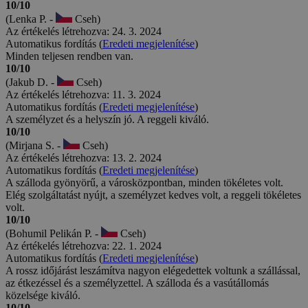
10/10
(Lenka P. -
Cseh)
Az értékelés létrehozva: 24. 3. 2024
Automatikus fordítás (
Eredeti megjelenítése
)
Minden teljesen rendben van.
10/10
(Jakub D. -
Cseh)
Az értékelés létrehozva: 11. 3. 2024
Automatikus fordítás (
Eredeti megjelenítése
)
A személyzet és a helyszín jó. A reggeli kiváló.
10/10
(Mirjana S. -
Cseh)
Az értékelés létrehozva: 13. 2. 2024
Automatikus fordítás (
Eredeti megjelenítése
)
A szálloda gyönyörű, a városközpontban, minden tökéletes volt.
Elég szolgáltatást nyújt, a személyzet kedves volt, a reggeli tökéletes
volt.
10/10
(Bohumil Pelikán P. -
Cseh)
Az értékelés létrehozva: 22. 1. 2024
Automatikus fordítás (
Eredeti megjelenítése
)
A rossz időjárást leszámítva nagyon elégedettek voltunk a szállással,
az étkezéssel és a személyzettel. A szálloda és a vasútállomás
közelsége kiváló.
10/10