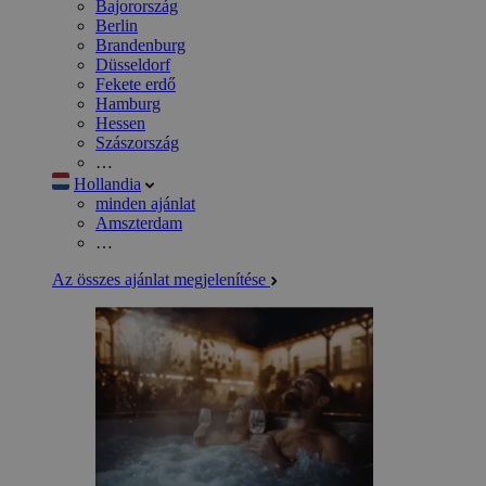
Bajorország
Berlin
Brandenburg
Düsseldorf
Fekete erdő
Hamburg
Hessen
Szászország
…
Hollandia
minden ajánlat
Amszterdam
…
Az összes ajánlat megjelenítése