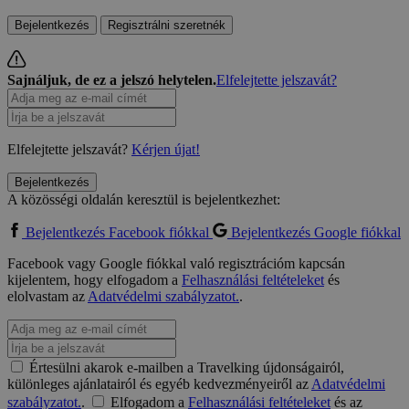
Bejelentkezés
Regisztrálni szeretnék
Sajnáljuk, de ez a jelszó helytelen.
Elfelejtette jelszavát?
Elfelejtette jelszavát?
Kérjen újat!
Bejelentkezés
A közösségi oldalán keresztül is bejelentkezhet:
Bejelentkezés Facebook fiókkal
Bejelentkezés Google fiókkal
Facebook vagy Google fiókkal való regisztrációm kapcsán
kijelentem, hogy elfogadom a
Felhasználási feltételeket
és
elolvastam az
Adatvédelmi szabályzatot.
.
Értesülni akarok e-mailben a Travelking újdonságairól,
különleges ajánlatairól és egyéb kedvezményeiről az
Adatvédelmi
szabályzatot.
.
Elfogadom a
Felhasználási feltételeket
és az