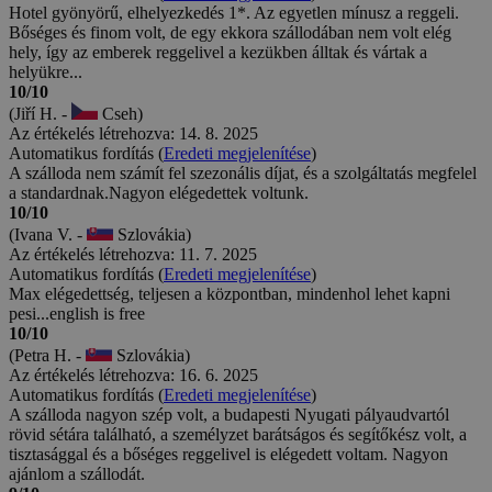
Hotel gyönyörű, elhelyezkedés 1*. Az egyetlen mínusz a reggeli.
Bőséges és finom volt, de egy ekkora szállodában nem volt elég
hely, így az emberek reggelivel a kezükben álltak és vártak a
helyükre...
10/10
(Jiří H. -
Cseh)
Az értékelés létrehozva: 14. 8. 2025
Automatikus fordítás (
Eredeti megjelenítése
)
A szálloda nem számít fel szezonális díjat, és a szolgáltatás megfelel
a standardnak.Nagyon elégedettek voltunk.
10/10
(Ivana V. -
Szlovákia)
Az értékelés létrehozva: 11. 7. 2025
Automatikus fordítás (
Eredeti megjelenítése
)
Max elégedettség, teljesen a központban, mindenhol lehet kapni
pesi...english is free
10/10
(Petra H. -
Szlovákia)
Az értékelés létrehozva: 16. 6. 2025
Automatikus fordítás (
Eredeti megjelenítése
)
A szálloda nagyon szép volt, a budapesti Nyugati pályaudvartól
rövid sétára található, a személyzet barátságos és segítőkész volt, a
tisztasággal és a bőséges reggelivel is elégedett voltam. Nagyon
ajánlom a szállodát.