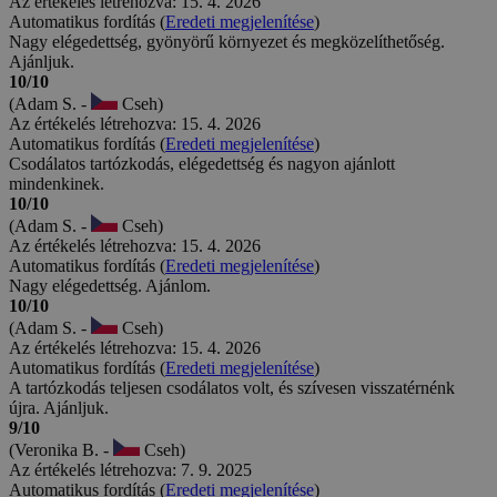
Az értékelés létrehozva: 15. 4. 2026
Automatikus fordítás (
Eredeti megjelenítése
)
Nagy elégedettség, gyönyörű környezet és megközelíthetőség.
Ajánljuk.
10/10
(Adam S. -
Cseh)
Az értékelés létrehozva: 15. 4. 2026
Automatikus fordítás (
Eredeti megjelenítése
)
Csodálatos tartózkodás, elégedettség és nagyon ajánlott
mindenkinek.
10/10
(Adam S. -
Cseh)
Az értékelés létrehozva: 15. 4. 2026
Automatikus fordítás (
Eredeti megjelenítése
)
Nagy elégedettség. Ajánlom.
10/10
(Adam S. -
Cseh)
Az értékelés létrehozva: 15. 4. 2026
Automatikus fordítás (
Eredeti megjelenítése
)
A tartózkodás teljesen csodálatos volt, és szívesen visszatérnénk
újra. Ajánljuk.
9/10
(Veronika B. -
Cseh)
Az értékelés létrehozva: 7. 9. 2025
Automatikus fordítás (
Eredeti megjelenítése
)