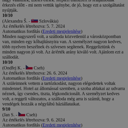
érkezés előtt - mi nem vettük igénybe, de jó, hogy ezt a szolgáltatást
nyújtják.
10/10
(Alexandra Š. -
Szlovákia)
Az értékelés létrehozva: 5. 7. 2024
Automatikus fordítás (
Eredeti megjelenítése
)
Minden nagyszerű volt, a szálloda közvetlenül a városközpontban
van, minden egy kőhajításnyira van. A személyzet nagyon kedves,
több nyelven beszélnek és szívesen segítenek. Reggeliztünk és
minden nagyon jó volt. Az ár/érték arány kiváló volt. Ajánlom ezt a
szállodát.
10/10
(Ondřej K. -
Cseh)
Az értékelés létrehozva: 26. 6. 2024
Automatikus fordítás (
Eredeti megjelenítése
)
A szüleimnek vettem a tartózkodást, nagyon elégedettek voltak
mindennel. Hotel az állomással szemben, a szoba ablakai az udvarra
néznek, így csendes, tiszta, légkondicionált. A személyzet kedves
volt, a reggeli változatos, a szálloda még arra is számít, hogy a
vendégek hozzák a négylábú háziállataikat.
9/10
(Jan S. -
Cseh)
Az értékelés létrehozva: 9. 6. 2024
Automatikus fordítás (
Eredeti megjelenítése
)