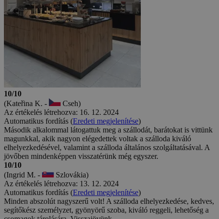
10/10
(Kateřina K. -
Cseh)
Az értékelés létrehozva: 16. 12. 2024
Automatikus fordítás (
Eredeti megjelenítése
)
Második alkalommal látogattuk meg a szállodát, barátokat is vittünk
magunkkal, akik nagyon elégedettek voltak a szálloda kiváló
elhelyezkedésével, valamint a szálloda általános szolgáltatásával. A
jövőben mindenképpen visszatérünk még egyszer.
10/10
(Ingrid M. -
Szlovákia)
Az értékelés létrehozva: 13. 12. 2024
Automatikus fordítás (
Eredeti megjelenítése
)
Minden abszolút nagyszerű volt! A szálloda elhelyezkedése, kedves,
segítőkész személyzet, gyönyörű szoba, kiváló reggeli, lehetőség a
csomagok tárolására. Visszajövünk