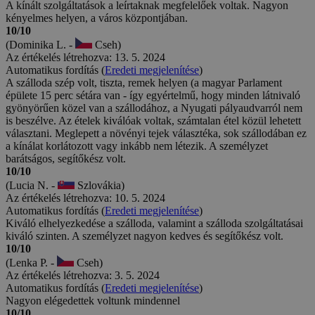
A kínált szolgáltatások a leírtaknak megfelelőek voltak. Nagyon
kényelmes helyen, a város központjában.
10/10
(Dominika L. -
Cseh)
Az értékelés létrehozva: 13. 5. 2024
Automatikus fordítás (
Eredeti megjelenítése
)
A szálloda szép volt, tiszta, remek helyen (a magyar Parlament
épülete 15 perc sétára van - így egyértelmű, hogy minden látnivaló
gyönyörűen közel van a szállodához, a Nyugati pályaudvarról nem
is beszélve. Az ételek kiválóak voltak, számtalan étel közül lehetett
választani. Meglepett a növényi tejek választéka, sok szállodában ez
a kínálat korlátozott vagy inkább nem létezik. A személyzet
barátságos, segítőkész volt.
10/10
(Lucia N. -
Szlovákia)
Az értékelés létrehozva: 10. 5. 2024
Automatikus fordítás (
Eredeti megjelenítése
)
Kiváló elhelyezkedése a szálloda, valamint a szálloda szolgáltatásai
kiváló szinten. A személyzet nagyon kedves és segítőkész volt.
10/10
(Lenka P. -
Cseh)
Az értékelés létrehozva: 3. 5. 2024
Automatikus fordítás (
Eredeti megjelenítése
)
Nagyon elégedettek voltunk mindennel
10/10