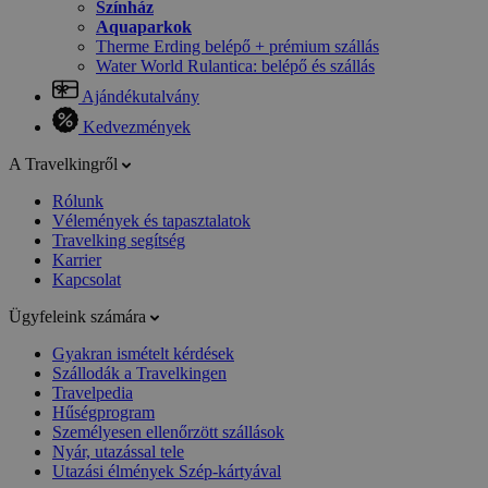
Színház
Aquaparkok
Therme Erding belépő + prémium szállás
Water World Rulantica: belépő és szállás
Ajándékutalvány
Kedvezmények
A Travelkingről
Rólunk
Vélemények és tapasztalatok
Travelking segítség
Karrier
Kapcsolat
Ügyfeleink számára
Gyakran ismételt kérdések
Szállodák a Travelkingen
Travelpedia
Hűségprogram
Személyesen ellenőrzött szállások
Nyár, utazással tele
Utazási élmények Szép-kártyával