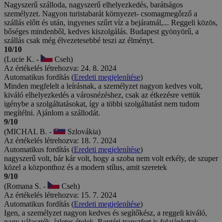
Nagyszerű szálloda, nagyszerű elhelyezkedés, barátságos
személyzet. Nagyon turistabarát környezet- csomagmegőrző a
szállás előtt és után, ingyenes szűrt víz a bejáratnál,... Reggeli közös,
bőséges mindenből, kedves kiszolgálás. Budapest gyönyörű, a
szállás csak még élvezetesebbé teszi az élményt.
10/10
(Lucie K. -
Cseh)
Az értékelés létrehozva: 24. 8. 2024
Automatikus fordítás (
Eredeti megjelenítése
)
Minden megfelelt a leírásnak, a személyzet nagyon kedves volt,
kiváló elhelyezkedés a városnézéshez, csak az étkezésre vettük
igénybe a szolgáltatásokat, így a többi szolgáltatást nem tudom
megítélni. Ajánlom a szállodát.
9/10
(MICHAL B. -
Szlovákia)
Az értékelés létrehozva: 18. 7. 2024
Automatikus fordítás (
Eredeti megjelenítése
)
nagyszerű volt, bár kár volt, hogy a szoba nem volt erkély, de szuper
közel a központhoz és a modern stílus, amit szeretek
9/10
(Romana S. -
Cseh)
Az értékelés létrehozva: 15. 7. 2024
Automatikus fordítás (
Eredeti megjelenítése
)
Igen, a személyzet nagyon kedves és segítőkész, a reggeli kiváló,
nagy választék, ízletes ételek. Reptéri transzfert is felajánlottak