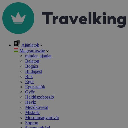
Ajánlatok
Magyarország
minden ajánlat
Balaton
Bogács
Budapest
Bük
Eger
Egerszalók
Győr
Hajdúszoboszló
Hévíz
Mezőkövesd
Miskolc
Mosonmagyaróvár
Sopron
Szentgotthárd