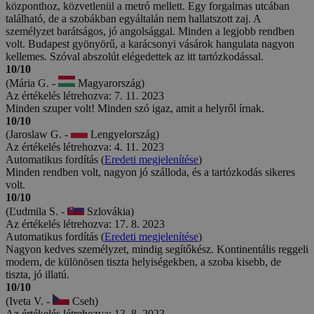
központhoz, közvetlenül a metró mellett. Egy forgalmas utcában
található, de a szobákban egyáltalán nem hallatszott zaj. A
személyzet barátságos, jó angolsággal. Minden a legjobb rendben
volt. Budapest gyönyörű, a karácsonyi vásárok hangulata nagyon
kellemes. Szóval abszolút elégedettek az itt tartózkodással.
10/10
(Mária G. -
Magyarország)
Az értékelés létrehozva: 7. 11. 2023
Minden szuper volt! Minden szó igaz, amit a helyről írnak.
10/10
(Jaroslaw G. -
Lengyelország)
Az értékelés létrehozva: 4. 11. 2023
Automatikus fordítás (
Eredeti megjelenítése
)
Minden rendben volt, nagyon jó szálloda, és a tartózkodás sikeres
volt.
10/10
(Ľudmila S. -
Szlovákia)
Az értékelés létrehozva: 17. 8. 2023
Automatikus fordítás (
Eredeti megjelenítése
)
Nagyon kedves személyzet, mindig segítőkész. Kontinentális reggeli
modern, de különösen tiszta helyiségekben, a szoba kisebb, de
tiszta, jó illatú.
10/10
(Iveta V. -
Cseh)
Az értékelés létrehozva: 13. 8. 2023