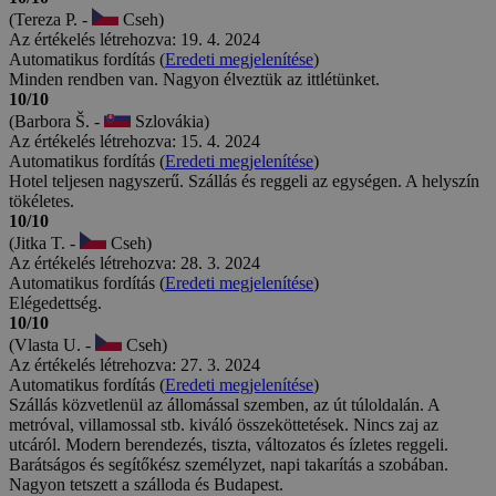
(Tereza P. -
Cseh)
Az értékelés létrehozva: 19. 4. 2024
Automatikus fordítás (
Eredeti megjelenítése
)
Minden rendben van. Nagyon élveztük az ittlétünket.
10/10
(Barbora Š. -
Szlovákia)
Az értékelés létrehozva: 15. 4. 2024
Automatikus fordítás (
Eredeti megjelenítése
)
Hotel teljesen nagyszerű. Szállás és reggeli az egységen. A helyszín
tökéletes.
10/10
(Jitka T. -
Cseh)
Az értékelés létrehozva: 28. 3. 2024
Automatikus fordítás (
Eredeti megjelenítése
)
Elégedettség.
10/10
(Vlasta U. -
Cseh)
Az értékelés létrehozva: 27. 3. 2024
Automatikus fordítás (
Eredeti megjelenítése
)
Szállás közvetlenül az állomással szemben, az út túloldalán. A
metróval, villamossal stb. kiváló összeköttetések. Nincs zaj az
utcáról. Modern berendezés, tiszta, változatos és ízletes reggeli.
Barátságos és segítőkész személyzet, napi takarítás a szobában.
Nagyon tetszett a szálloda és Budapest.