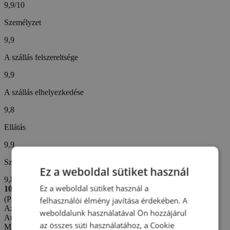
9,9/10
Személyzet
9,9
A szállás felszereltsége
9,9
A szállás elhelyezkedése
9,8
Ellátás
9,9
Szállodai szolgáltatások
Ez a weboldal sütiket használ
9,8
Ez a weboldal sütiket használ a
10/10
(Pavla B. -
Cseh)
felhasználói élmény javítása érdekében. A
Az értékelés létrehozva: 23. 6. 2026
weboldalunk használatával Ön hozzájárul
Automatikus fordítás (
Eredeti megjelenítése
)
az összes süti használatához, a Cookie
Maximális elégedettség minden szempontból