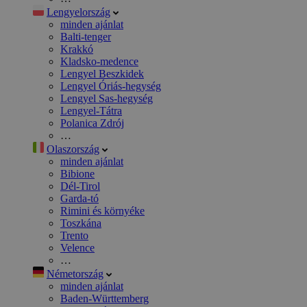
Lengyelország
minden ajánlat
Balti-tenger
Krakkó
Kladsko-medence
Lengyel Beszkidek
Lengyel Óriás-hegység
Lengyel Sas-hegység
Lengyel-Tátra
Polanica Zdrój
…
Olaszország
minden ajánlat
Bibione
Dél-Tirol
Garda-tó
Rimini és környéke
Toszkána
Trento
Velence
…
Németország
minden ajánlat
Baden-Württemberg