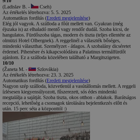
9/10
(Ladislav B. -
Cseh)
Az értékelés létrehozva: 5. 5. 2025
Automatikus fordítás (
Eredeti megjelenítése
)
Elég jól vagyok. A szálloda a főút mellett van. Gyakran (még
éjszaka is) az elhaladó mentő vagy rendőr dudál. Szoba kicsi, de
hangulatos. Fürdőszoba tágas, modern és tiszta (teljes ellentéte az
olmützi Hotel Olbergnek). A reggelinél a választék bőséges,
mindenki választhat. Személyzet - átlagos. A szobalány dicséretet
érdemel. Pihenésre és kikapcsolódásra a Palatinus termálfürdőt
ajánlom. Ez a szálloda közelében található a Margitszigeten.
10/10
(Žaneta M. -
Szlovákia)
Az értékelés létrehozva: 23. 3. 2025
Automatikus fordítás (
Eredeti megjelenítése
)
Nagyon szép szálloda, közvetlenül a vasútállomás mellett. A reggeli
ízlésesen kiegyensúlyozott, fűszerezett, sós édes mindenki
megtalálja a sajátját. Szoba tiszta, okos otthon - ablakok. Barátságos
recepció, lehetőség a csomagok tárolására bejelentkezés előtt és
után. 15 perc séta a központtól :)