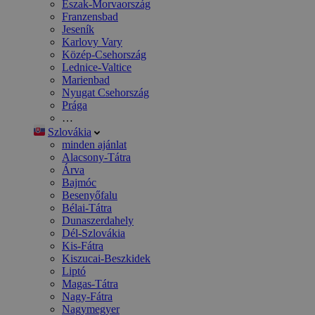
Észak-Morvaország
Franzensbad
Jeseník
Karlovy Vary
Közép-Csehország
Lednice-Valtice
Marienbad
Nyugat Csehország
Prága
…
Szlovákia
minden ajánlat
Alacsony-Tátra
Árva
Bajmóc
Besenyőfalu
Bélai-Tátra
Dunaszerdahely
Dél-Szlovákia
Kis-Fátra
Kiszucai-Beszkidek
Liptó
Magas-Tátra
Nagy-Fátra
Nagymegyer