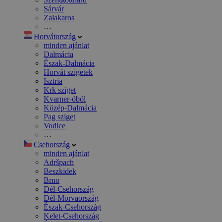
Sárvár
Zalakaros
…
Horvátország
minden ajánlat
Dalmácia
Észak-Dalmácia
Horvát szigetek
Isztria
Krk sziget
Kvarner-öböl
Közép-Dalmácia
Pag sziget
Vodice
…
Csehország
minden ajánlat
Adršpach
Beszkidek
Brno
Dél-Csehország
Dél-Morvaország
Észak-Csehország
Kelet-Csehország