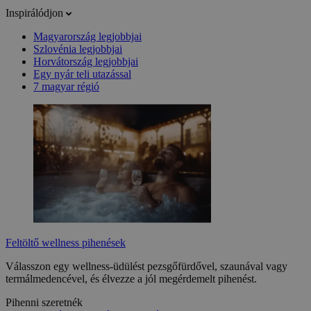
Inspirálódjon
Magyarország legjobbjai
Szlovénia legjobbjai
Horvátország legjobbjai
Egy nyár teli utazással
7 magyar régió
Feltöltő wellness pihenések
Válasszon egy wellness-üdülést pezsgőfürdővel, szaunával vagy
termálmedencével, és élvezze a jól megérdemelt pihenést.
Pihenni szeretnék