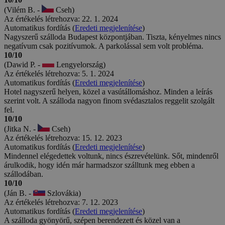
(Vilém B. -
Cseh)
Az értékelés létrehozva: 22. 1. 2024
Automatikus fordítás (
Eredeti megjelenítése
)
Nagyszerű szálloda Budapest központjában. Tiszta, kényelmes nincs
negatívum csak pozitívumok. A parkolással sem volt probléma.
10/10
(Dawid P. -
Lengyelország)
Az értékelés létrehozva: 5. 1. 2024
Automatikus fordítás (
Eredeti megjelenítése
)
Hotel nagyszerű helyen, közel a vasútállomáshoz. Minden a leírás
szerint volt. A szálloda nagyon finom svédasztalos reggelit szolgált
fel.
10/10
(Jitka N. -
Cseh)
Az értékelés létrehozva: 15. 12. 2023
Automatikus fordítás (
Eredeti megjelenítése
)
Mindennel elégedettek voltunk, nincs észrevételünk. Sőt, mindenről
árulkodik, hogy idén már harmadszor szálltunk meg ebben a
szállodában.
10/10
(Ján B. -
Szlovákia)
Az értékelés létrehozva: 7. 12. 2023
Automatikus fordítás (
Eredeti megjelenítése
)
A szálloda gyönyörű, szépen berendezett és közel van a