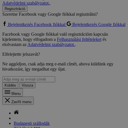
Adatvédelmi szabályzatot.
.
Regisztráció
Szeretne Facebook vagy Google fiókkal regisztrálni?
Bejelentkezés Facebook fiókkal
Bejelentkezés Google fiókkal
Facebook vagy Google fiókkal való regisztrációm kapcsán
kijelentem, hogy elfogadom a
Felhasználási feltételeket
és
elolvastam az
Adatvédelmi szabályzatot.
.
Elfelejtette jelszavát?
Ne aggódjon, csak adja meg e-mail címét, ahova küldünk egy
hivatkozást, így megadhat egy újat.
Küldés
Vissza
Menu
Zavřít menu
Budapesti szállodák