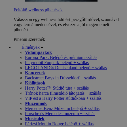
Feltöltő wellness pihenések
Válasszon egy wellness-üdülést pezsgőfürdővel, szaunával
vagy termálmedencével, és élvezze a jól megérdemelt
pihenést.
Pihenni szeretnék
Élmények
Vidámparkok
Europa-Park: Belépő és prémium szállás
Playmobil Funpark belépő + szállás
LEGOLAND® Deutschland belépő + szállás
Koncertek
Backstreet Boys in Düsseldorf + szállás
Kiállítások
Harry Potter™ Stúdió túra + szállás
Trónok harca filmstúdió látogatás + szállás
VIP est a Harry Potter stúdiókban + szállás
Múzeumok
Mercedes-Benz Múzeum belépő + szállás
Porsche és Mercedes múzeum + szállás
Musicalek
Párizsi Moulin Rouge belépő + szállás