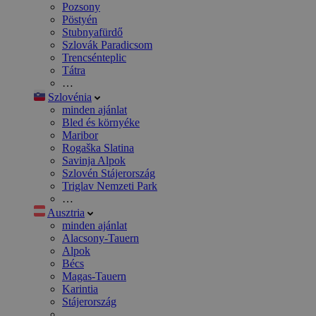
Pozsony
Pöstyén
Stubnyafürdő
Szlovák Paradicsom
Trencsénteplic
Tátra
…
Szlovénia
minden ajánlat
Bled és környéke
Maribor
Rogaška Slatina
Savinja Alpok
Szlovén Stájerország
Triglav Nemzeti Park
…
Ausztria
minden ajánlat
Alacsony-Tauern
Alpok
Bécs
Magas-Tauern
Karintia
Stájerország
…