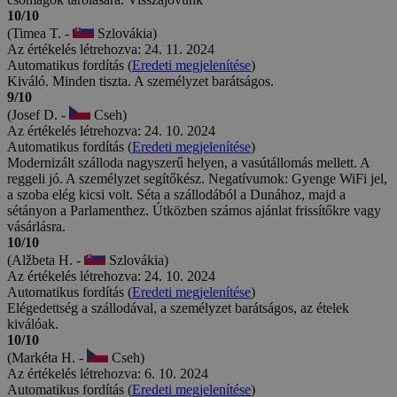
10/10
(Timea T. -
Szlovákia)
Az értékelés létrehozva: 24. 11. 2024
Automatikus fordítás (
Eredeti megjelenítése
)
Kiváló. Minden tiszta. A személyzet barátságos.
9/10
(Josef D. -
Cseh)
Az értékelés létrehozva: 24. 10. 2024
Automatikus fordítás (
Eredeti megjelenítése
)
Modernizált szálloda nagyszerű helyen, a vasútállomás mellett. A
reggeli jó. A személyzet segítőkész. Negatívumok: Gyenge WiFi jel,
a szoba elég kicsi volt. Séta a szállodából a Dunához, majd a
sétányon a Parlamenthez. Útközben számos ajánlat frissítőkre vagy
vásárlásra.
10/10
(Alžbeta H. -
Szlovákia)
Az értékelés létrehozva: 24. 10. 2024
Automatikus fordítás (
Eredeti megjelenítése
)
Elégedettség a szállodával, a személyzet barátságos, az ételek
kiválóak.
10/10
(Markéta H. -
Cseh)
Az értékelés létrehozva: 6. 10. 2024
Automatikus fordítás (
Eredeti megjelenítése
)