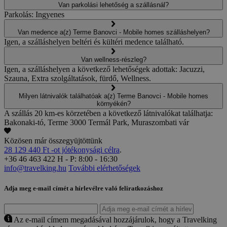
Van parkolási lehetőség a szállásnál?
Parkolás: Ingyenes
Van medence a(z) Terme Banovci - Mobile homes szálláshelyen?
Igen, a szálláshelyen beltéri és kültéri medence található.
Van wellness-részleg?
Igen, a szálláshelyen a következő lehetőségek adottak: Jacuzzi,
Szauna, Extra szolgáltatások, fürdő, Wellness.
Milyen látnivalók találhatóak a(z) Terme Banovci - Mobile homes
környékén?
A szállás 20 km-es körzetében a következő látnivalókat találhatja:
Bakonaki-tó, Terme 3000 Termál Park, Muraszombati vár
Közösen már összegyüjtöttünk
28 129 440 Ft -ot jótékonysági célra
.
+36 46 463 422
H - P: 8:00 - 16:30
info@travelking.hu
További elérhetőségek
Adja meg e-mail címét a hírlevélre való feliratkozáshoz
Az e-mail címem megadásával hozzájárulok, hogy a Travelking