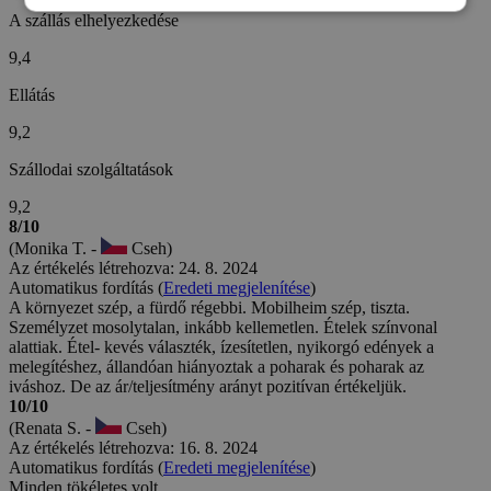
A szállás elhelyezkedése
9,4
Ellátás
9,2
Szállodai szolgáltatások
9,2
8/10
(Monika T. -
Cseh)
Az értékelés létrehozva: 24. 8. 2024
Automatikus fordítás (
Eredeti megjelenítése
)
A környezet szép, a fürdő régebbi. Mobilheim szép, tiszta.
Személyzet mosolytalan, inkább kellemetlen. Ételek színvonal
alattiak. Étel- kevés választék, ízesítetlen, nyikorgó edények a
melegítéshez, állandóan hiányoztak a poharak és poharak az
iváshoz. De az ár/teljesítmény arányt pozitívan értékeljük.
10/10
(Renata S. -
Cseh)
Az értékelés létrehozva: 16. 8. 2024
Automatikus fordítás (
Eredeti megjelenítése
)
Minden tökéletes volt.