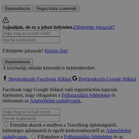
Bejelentkezés
Regisztrálni szeretnék
Sajnáljuk, de ez a jelszó helytelen.
Elfelejtette jelszavát?
Elfelejtette jelszavát?
Kérjen újat!
Bejelentkezés
A közösségi oldalán keresztül is bejelentkezhet:
Bejelentkezés Facebook fiókkal
Bejelentkezés Google fiókkal
Facebook vagy Google fiókkal való regisztrációm kapcsán
kijelentem, hogy elfogadom a
Felhasználási feltételeket
és
elolvastam az
Adatvédelmi szabályzatot.
.
Értesülni akarok e-mailben a Travelking újdonságairól,
különleges ajánlatairól és egyéb kedvezményeiről az
Adatvédelmi
szabályzatot.
.
Elfogadom a
Felhasználási feltételeket
és az