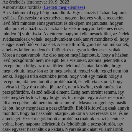
Az értékelés létrehozva: 19. 9. 2023
Automatikus fordítás (
Eredeti megjelenítése
)
A családommal egy hétig maradtunk. Egy jacuzzis házban kaptunk
szállást. Érkezéskor a személyzet nagyon kedves volt, a recepción
lévő férfi mindent elmagyarázott és térképen megmutatta, hogyan
juthatunk el a házhoz. A házba érkezéskor nagyon kellemes érzés,
minden új volt, tiszta. Az étterem nagyon kellemesnek tűnt, az ételek
svédasztalosak voltak, negatívumként csak annyi mondható el, hogy
eléggé ismétlődő volt az étel. A termálfürdők gond nélkül működtek,
a bel- és kültéri medencék fűtöttek és nagyon kellemesek voltak.
Most a negatívumok. Az első napon megállapítottuk, hogy a házban
lévő pezsgőfürdő nem melegíti fel a vizünket, azonnal jelentettük a
recepción, a hölgy az úrral történt telefonálás után közölte, hogy
megjavítjuk, hogy jön az úr megjavítani. reggel volt, reggel nem jött
senki. Reggeli után eszünkbe jutott, hogy volt egy másik hölgy a
recepción, aki nem tudott a problémáról, és felhívta az urat, hogy
javítsa ki. Egy óra múlva jött az úr, nem köszönt, csak ránézett a
pezsgőfürdőre, és szó nélkül elment. Estig nem történt semmi, így
este megkérdeztük, hogy hogy néz ki, megint egy másik recepciós
ült a recepción, aki nem tudott semmiről. Másnap reggel egy másik
úr jött, hogy megnézze a pezsgőfürdőt. Ebből kifolyólag csak annyit
mondott, hogy ha használni akarjuk, akkor a vizet eresszük le, és ne
a meleget. Ezzel megoldódott a probléma (nálunk ez azt jelentette
volna, hogy naponta leürítettük és feltöltöttük a pezsgőfürdőt, így
csak egyszer használtuk a kádat). Nyaralásunk alatt villámhárítók