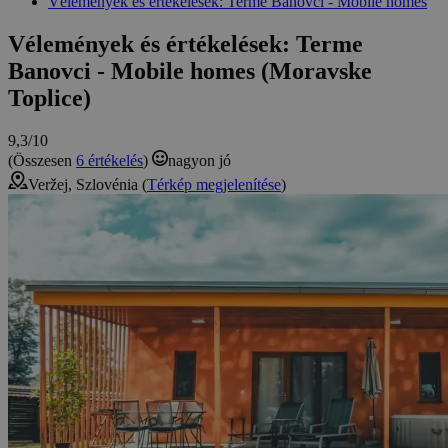
Vélemények és értékelések: Terme Banovci - Mobile homes
Vélemények és értékelések: Terme
Banovci - Mobile homes (Moravske
Toplice)
9,3/10
(Összesen
6 értékelés
)
nagyon jó
Veržej, Szlovénia (
Térkép megjelenítése
)