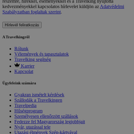
részemre, hírekkel, eseményekkel és a Travelking nyújtotta
kedvezményekkel kapcsolatos hírlevelet küldjön az
Adatvédelmi
Szabályzatban foglaltak szerint
.
Hírlevél feliratkozás
A Travelkingről
Rólunk
Vélemények és tapasztalatok
Travelking segítség
Karrier
Kapcsolat
Ügyfeleink számára
Gyakran ismételt kérdések
Szállodák a Travelkingen
Travelpedia
Hűségprogram
Személyesen ellenőrzött szállások
Fedezze fel Magyarország legjobbjait
Nyár, utazással tele
Utazási élmények Szép-kártyával