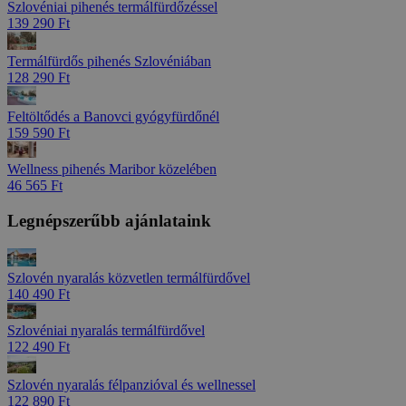
Szlovéniai pihenés termálfürdőzéssel
139 290 Ft
Termálfürdős pihenés Szlovéniában
128 290 Ft
Feltöltődés a Banovci gyógyfürdőnél
159 590 Ft
Wellness pihenés Maribor közelében
46 565 Ft
Legnépszerűbb ajánlataink
Szlovén nyaralás közvetlen termálfürdővel
140 490 Ft
Szlovéniai nyaralás termálfürdővel
122 490 Ft
Szlovén nyaralás félpanzióval és wellnessel
122 890 Ft