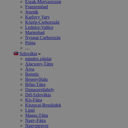
Észak-Morvaország
Franzensbad
Jeseník
Karlovy Vary
Közép-Csehország
Lednice-Valtice
Marienbad
Nyugat Csehország
Prága
…
Szlovákia
minden ajánlat
Alacsony-Tátra
Árva
Bajmóc
Besenyőfalu
Bélai-Tátra
Dunaszerdahely
Dél-Szlovákia
Kis-Fátra
Kiszucai-Beszkidek
Liptó
Magas-Tátra
Nagy-Fátra
Nagymegyer