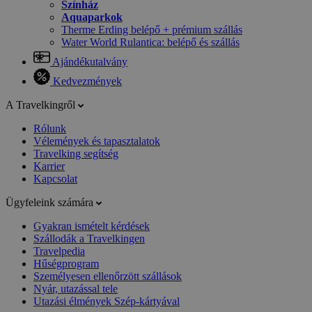
Színház
Aquaparkok
Therme Erding belépő + prémium szállás
Water World Rulantica: belépő és szállás
Ajándékutalvány
Kedvezmények
A Travelkingről
Rólunk
Vélemények és tapasztalatok
Travelking segítség
Karrier
Kapcsolat
Ügyfeleink számára
Gyakran ismételt kérdések
Szállodák a Travelkingen
Travelpedia
Hűségprogram
Személyesen ellenőrzött szállások
Nyár, utazással tele
Utazási élmények Szép-kártyával