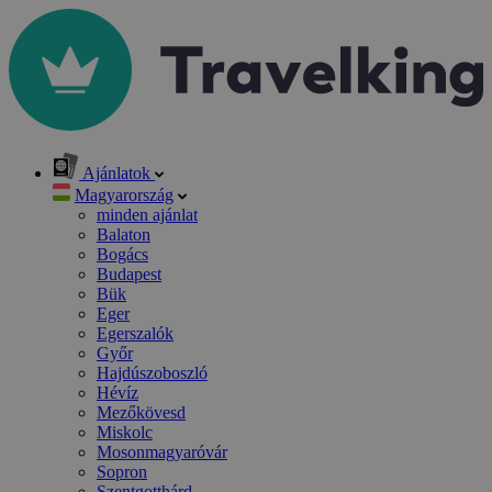
Ajánlatok
Magyarország
minden ajánlat
Balaton
Bogács
Budapest
Bük
Eger
Egerszalók
Győr
Hajdúszoboszló
Hévíz
Mezőkövesd
Miskolc
Mosonmagyaróvár
Sopron
Szentgotthárd