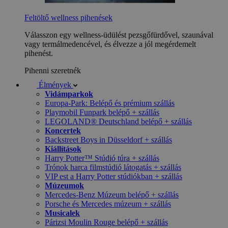
Feltöltő wellness pihenések
Válasszon egy wellness-üdülést pezsgőfürdővel, szaunával
vagy termálmedencével, és élvezze a jól megérdemelt
pihenést.
Pihenni szeretnék
Élmények
Vidámparkok
Europa-Park: Belépő és prémium szállás
Playmobil Funpark belépő + szállás
LEGOLAND® Deutschland belépő + szállás
Koncertek
Backstreet Boys in Düsseldorf + szállás
Kiállítások
Harry Potter™ Stúdió túra + szállás
Trónok harca filmstúdió látogatás + szállás
VIP est a Harry Potter stúdiókban + szállás
Múzeumok
Mercedes-Benz Múzeum belépő + szállás
Porsche és Mercedes múzeum + szállás
Musicalek
Párizsi Moulin Rouge belépő + szállás