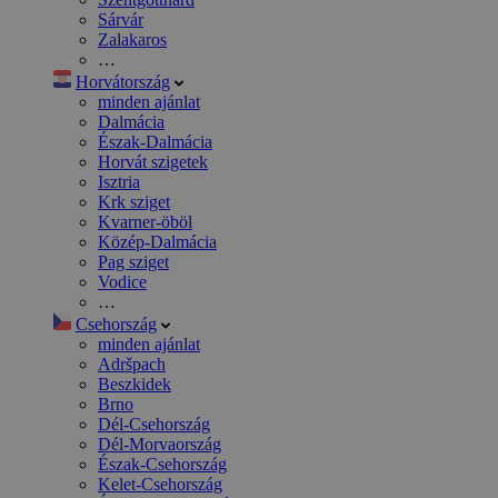
Sárvár
Zalakaros
…
Horvátország
minden ajánlat
Dalmácia
Észak-Dalmácia
Horvát szigetek
Isztria
Krk sziget
Kvarner-öböl
Közép-Dalmácia
Pag sziget
Vodice
…
Csehország
minden ajánlat
Adršpach
Beszkidek
Brno
Dél-Csehország
Dél-Morvaország
Észak-Csehország
Kelet-Csehország