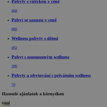
Pobyty s vířivkou v ceně
468
Pobyt se saunou v ceně
680
Wellness pobyty s dětmi
492
Pobyt s neomezeným wellness
390
Pobyty a ubytování s privátním wellness
70
Hasonló ajánlatok a környéken