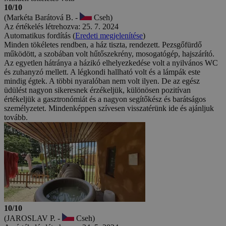
10/10
(Markéta Barátová B. -
Cseh)
Az értékelés létrehozva: 25. 7. 2024
Automatikus fordítás (
Eredeti megjelenítése
)
Minden tökéletes rendben, a ház tiszta, rendezett. Pezsgőfürdő
működött, a szobában volt hűtőszekrény, mosogatógép, hajszárító.
Az egyetlen hátránya a házikó elhelyezkedése volt a nyilvános WC
és zuhanyzó mellett. A légkondi hallható volt és a lámpák este
mindig égtek. A többi nyaralóban nem volt ilyen. De az egész
üdülést nagyon sikeresnek érzékeljük, különösen pozitívan
értékeljük a gasztronómiát és a nagyon segítőkész és barátságos
személyzetet. Mindenképpen szívesen visszatérünk ide és ajánljuk
tovább.
10/10
(JAROSLAV P. -
Cseh)