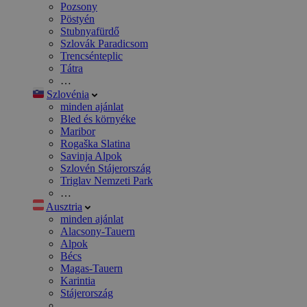
Pozsony
Pöstyén
Stubnyafürdő
Szlovák Paradicsom
Trencsénteplic
Tátra
…
Szlovénia
minden ajánlat
Bled és környéke
Maribor
Rogaška Slatina
Savinja Alpok
Szlovén Stájerország
Triglav Nemzeti Park
…
Ausztria
minden ajánlat
Alacsony-Tauern
Alpok
Bécs
Magas-Tauern
Karintia
Stájerország
…