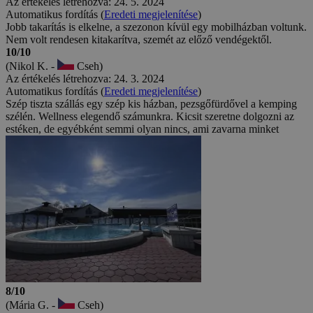
Az értékelés létrehozva: 24. 5. 2024
Automatikus fordítás (
Eredeti megjelenítése
)
Jobb takarítás is elkelne, a szezonon kívül egy mobilházban voltunk.
Nem volt rendesen kitakarítva, szemét az előző vendégektől.
10/10
(Nikol K. -
Cseh)
Az értékelés létrehozva: 24. 3. 2024
Automatikus fordítás (
Eredeti megjelenítése
)
Szép tiszta szállás egy szép kis házban, pezsgőfürdővel a kemping
szélén. Wellness elegendő számunkra. Kicsit szeretne dolgozni az
estéken, de egyébként semmi olyan nincs, ami zavarna minket
8/10
(Mária G. -
Cseh)