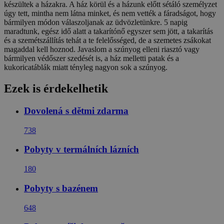
készültek a házakra. A ház körül és a házunk előtt sétáló személyzet
úgy tett, mintha nem látna minket, és nem vették a fáradságot, hogy
bármilyen módon válaszoljanak az üdvözletünkre. 5 napig
maradtunk, egész idő alatt a takarítónő egyszer sem jött, a takarítás
és a szemétszállítás tehát a te felelősséged, de a szemetes zsákokat
magaddal kell hoznod. Javaslom a szúnyog elleni riasztó vagy
bármilyen védőszer szedését is, a ház melletti patak és a
kukoricatáblák miatt tényleg nagyon sok a szúnyog.
Ezek is érdekelhetik
Dovolená s dětmi zdarma
738
Pobyty v termálních lázních
180
Pobyty s bazénem
648