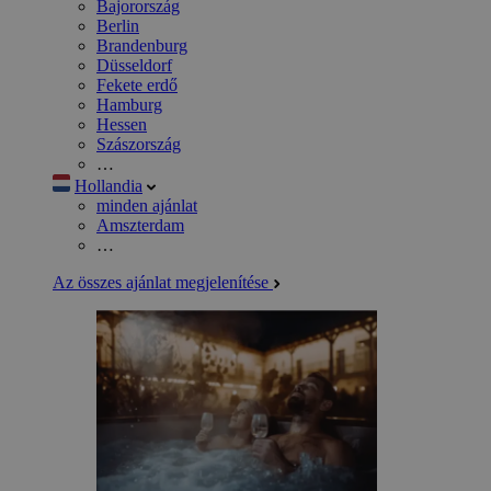
Bajorország
Berlin
Brandenburg
Düsseldorf
Fekete erdő
Hamburg
Hessen
Szászország
…
Hollandia
minden ajánlat
Amszterdam
…
Az összes ajánlat megjelenítése