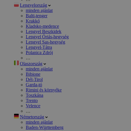
Lengyelország
minden ajánlat
Balti-tenger
Krakkó
Kladsko-medence
Lengyel Beszkidek
Lengyel Óriás-hegység
Lengyel Sas-hegység
Lengyel-Tátra
Polanica Zdrój
…
Olaszország
minden ajánlat
Bibione
Dél-Tirol
Garda-tó
Rimini és környéke
Toszkána
Trento
Velence
…
Németország
minden ajánlat
Baden-Württemberg