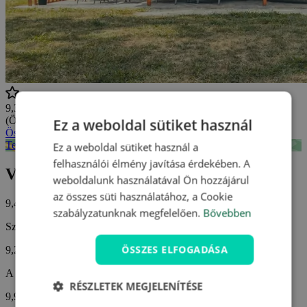
9,3/10
(Összesen
6 értékelés
)
Ez a weboldal sütiket használ
Összes vélemény megtekintése
Terme Banovci - Mobile homes - mapa
Ez a weboldal sütiket használ a
felhasználói élmény javítása érdekében. A
Vendégvélemények
weboldalunk használatával Ön hozzájárul
az összes süti használatához, a Cookie
9,4/10
szabályzatunknak megfelelően.
Bővebben
Személyzet
ÖSSZES ELFOGADÁSA
9,2
A szállás felszereltsége
RÉSZLETEK MEGJELENÍTÉSE
9,9