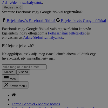
Adatvédelmi szabályzatot.
.
Regisztráció
Szeretne Facebook vagy Google fiókkal regisztrálni?
Bejelentkezés Facebook fiókkal
Bejelentkezés Google fiókkal
Facebook vagy Google fiókkal való regisztrációm kapcsán
kijelentem, hogy elfogadom a
Felhasználási feltételeket
és
elolvastam az
Adatvédelmi szabályzatot.
.
Elfelejtette jelszavát?
Ne aggódjon, csak adja meg e-mail címét, ahova küldünk egy
hivatkozást, így megadhat egy újat.
Küldés
Vissza
Menu
Zavřít menu
Terme Banovci - Mobile homes