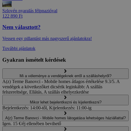
Szlovén nyaralás félpnazióval
122 890 Ft
Nem választott?
Vessen egy pillantást más nagyszerű ajánlatokra!
További ajánlatok
Gyakran ismételt kérdések
Mi a véleménye a vendégeknek erről a szálláshelyről?
A(z) Terme Banovci - Mobile homes átlagos értékelése 9.3/5. A
vendégek a következőket dicsérik leginkább: A szállás
felszereltsége, Ellátás, A szállás elhelyezkedése
Mikor lehet bejelentkezni és kijelentkezni?
Bejelentkezés: 14:00-től, Kijelentkezés: 11:00-ig
A(z) Terme Banovci - Mobile homes látogatása lehetséges háziállattal?
Igen. 15 €/éj ellenében bevihető