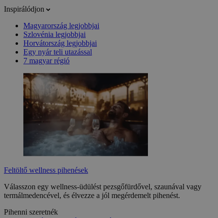
Inspirálódjon
Magyarország legjobbjai
Szlovénia legjobbjai
Horvátország legjobbjai
Egy nyár teli utazással
7 magyar régió
Feltöltő wellness pihenések
Válasszon egy wellness-üdülést pezsgőfürdővel, szaunával vagy
termálmedencével, és élvezze a jól megérdemelt pihenést.
Pihenni szeretnék